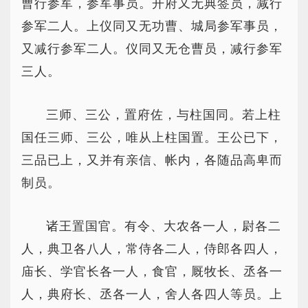
曹行参军，参军事员。开府又无典签员，减行
参军二人。上仪同又无功曹、城局参军事员，
又减行参军二人。仪同又无仓曹员，减行参军
三人。
三师、三公，置府佐，与柱国同。若上柱
国任三师、三公，唯从上柱国置。王公已下，
三品已上，又并有亲信、帐内，各随品高卑而
制员。
诸王置国官。有令、大农各一人，尉各二
人，典卫各八人，常侍各二人，侍郎各四人，
庙长、学官长各一人，食官，厩牧长、丞各一
人，典府长、丞各一人，舍人各四人等员。上