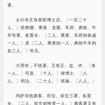
署。
太仆寺又有兽医博士员。〔一百二十
人。〕统骅骝、乘黄、龙厩、车府、典牧、牛
羊等署。各置令、〔二人。乘黄、车府则各减
一人。〕丞〔二人。乘黄则一人，典牧牛羊则
各三人。〕等员。
大理寺，不统署。又有正、监、评、〔各
一人。〕司直、〔十人。〕律博士、〔八
人。〕明法、〔二十人。〕狱掾。〔八人。〕
鸿胪寺统典客、司仪、崇玄三署。各置
令。〔二人。崇玄则惟置一人。〕典客署又有