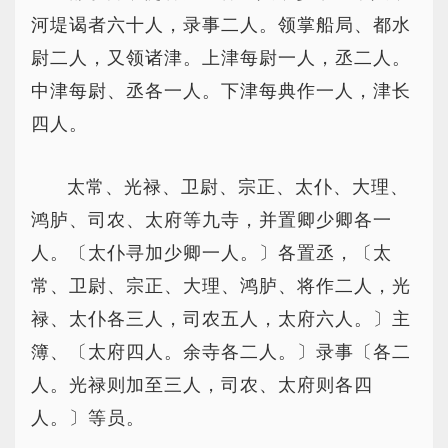
河堤谒者六十人，录事二人。领掌船局、都水
尉二人，又领诸津。上津每尉一人，丞二人。
中津每尉、丞各一人。下津每典作一人，津长
四人。
太常、光禄、卫尉、宗正、太仆、大理、
鸿胪、司农、太府等九寺，并置卿少卿各一
人。〔太仆寻加少卿一人。〕各置丞，〔太
常、卫尉、宗正、大理、鸿胪、将作二人，光
禄、太仆各三人，司农五人，太府六人。〕主
簿、〔太府四人。余寺各二人。〕录事〔各二
人。光禄则加至三人，司农、太府则各四
人。〕等员。