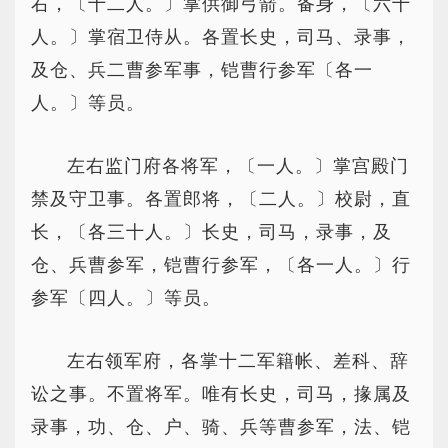
右，〔十二人。〕掌供御弓箭。备身，〔六十
人。〕掌宿卫侍从。各置长史，司马、录事，
及仓、兵二曹参军事，铠曹行参军〔各一
人。〕等员。
左右监门府各将军，〔一人。〕掌宫殿门
禁及守卫事。各置郎将，〔二人。〕校尉，直
长，〔各三十人。〕长史，司马，录事，及
仓、兵曹参军，铠曹行参军，〔各一人。〕行
参军〔四人。〕等员。
左右领军府，各掌十二军籍帐、差科、辞
讼之事。不置将军。唯有长史，司马，掾属及
录事，功、仓、户、骑、兵等曹参军，法、铠