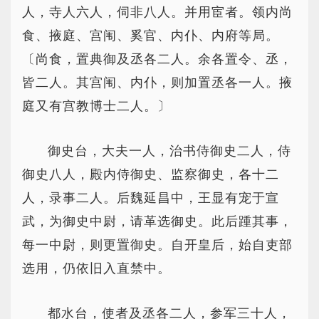
人，寺人六人，伺非八人。并用宦者。领内尚
食、掖庭、宫闱、奚官、内仆、内府等局。
〔尚食，置典御及丞各二人。余各置令、丞，
皆二人。其宫闱、内仆，则加置丞各一人。掖
庭又有宫教博士二人。〕
御史台，大夫一人，治书侍御史二人，侍
御史八人，殿内侍御史、监察御史，各十二
人，录事二人。后魏延昌中，王显有宠于宣
武，为御史中尉，请革选御史。此后踵其事，
每一中尉，则更置御史。自开皇后，始自吏部
选用，仍依旧入直禁中。
都水台，使者及丞各二人，参军三十人，