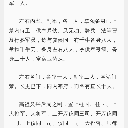
军一人。
左右内率、副率，各一人，掌领备身已上
禁内侍卫，供奉兵仗。又无功、骑兵、法等曹
及行参军员，馀与虞候同。有千牛备身八人，
掌执千牛刀。备身左右八人，掌供奉弓箭。备
身二十人，掌宿卫侍从。
左右监门，各率一人，副率二人，掌诸门
禁。长史已下，同内率府，而各有直长十人。
高祖又采后周之制，置上柱国、柱国、上
大将军、大将军、上开府仪同三司、开府仪同
三司、上仪同三司、仪同三司、大都督、帅都