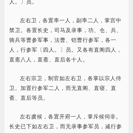
人。〕员。
左右卫，各置率一人，副率二人，掌宫中
禁卫。各置长史，司马及录事，功、仓、兵、
骑兵等曹参军事，法曹、铠曹行参军，各一
人，行参军〔四人。〕员。又各有直阁四人，
直斋八人，直斋、直后各十人。
左右宗卫，制官如左右卫，各掌以宗人侍
卫。加置行参军二人，而无直阁、直寝、直
斋、直后等员。
左右虞候，各置开府一人，掌斥候伺非。
长史已下如左右卫，而无录事参军员，减行参