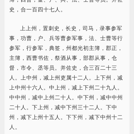
史，合一百四十七人。
上上州，置刺史，长史，司马，录事参军
事，功曹，户、兵等曹参军事，法、士曹等行
参军，行参军，典签，州都光初主簿，郡正，
主簿，西曹书佐，祭酒从事，部郡从事，仓
督，市令、丞等员。并佐史，合三百二十三
人。上中州，减上州吏属十二人。上下州，减
上中州十六人。中上州，减上下州二十九人。
中中州，减中上州二十人。中下州，减中中州
二十人。下上州，减中下州三十二人。下中
州，减下上州十五人。下下州，减下中州十二
人。