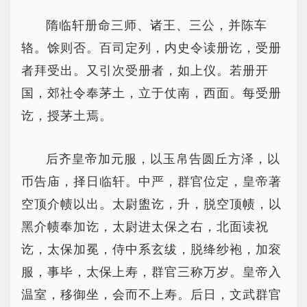
隋临轩册命三师、诸王、三公，并陈车
辂。馀则否。百司定列，内史令读册讫，受册
者拜受出。又引次受册者，如上仪。若册开
国，郊社令奉茅土，立于仗南，西面。每受册
讫，授茅土焉。
后齐皇帝加元服，以玉帛告圆丘方泽，以
币告庙，择日临轩。中严，群官位定，皇帝著
空顶介帻以出。太尉盥讫，升，脱空顶帻，以
黑介帻奉加讫，太尉进太保之右，北面读祝
讫，太保加冕，侍中系玄绂，脱绛纱袍，加衮
服，事毕，太保上寿，群官三称万岁。皇帝入
温室，移御坐，会而不上寿。后日，文武群官