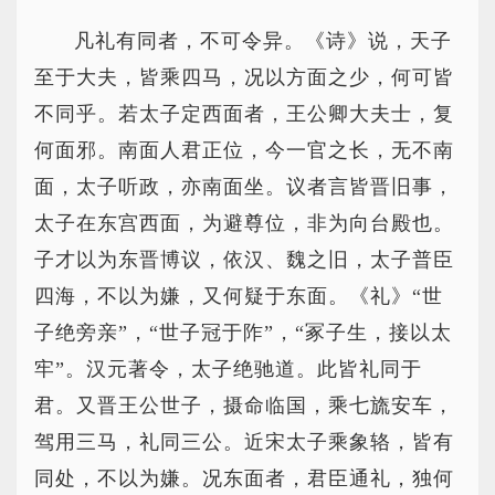
凡礼有同者，不可令异。《诗》说，天子
至于大夫，皆乘四马，况以方面之少，何可皆
不同乎。若太子定西面者，王公卿大夫士，复
何面邪。南面人君正位，今一官之长，无不南
面，太子听政，亦南面坐。议者言皆晋旧事，
太子在东宫西面，为避尊位，非为向台殿也。
子才以为东晋博议，依汉、魏之旧，太子普臣
四海，不以为嫌，又何疑于东面。《礼》“世
子绝旁亲”，“世子冠于阼”，“冢子生，接以太
牢”。汉元著令，太子绝驰道。此皆礼同于
君。又晋王公世子，摄命临国，乘七旒安车，
驾用三马，礼同三公。近宋太子乘象辂，皆有
同处，不以为嫌。况东面者，君臣通礼，独何