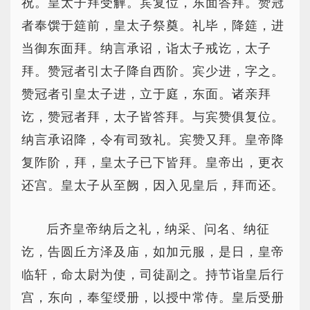
祝。皇太子拜受觯。宾复位，东面答拜。赞冠
者奉馔于筵前，皇太子祭奠。礼毕，降筵，进
当御东面拜。纳言承诏，诣太子戒讫，太子
拜。赞冠者引太子降自西阶。宾少进，字之。
赞冠者引皇太子进，立于庭，东面。诸亲拜
讫，赞冠者拜，太子皆答拜。与宾赞俱复位。
纳言承诏降，令有司致礼。宾赞又拜。皇帝降
复阼阶，拜，皇太子已下皆拜。皇帝出，更衣
还宫。皇太子从至阙，因入见皇后，拜而还。
后齐皇帝纳后之礼，纳采、问名、纳征
讫，告圆丘方泽及庙，如加元服，是日，皇帝
临轩，命太尉为使，司徒副之。持节诣皇后行
宫，东向，奉玺绶册，以授中常侍。皇后受册