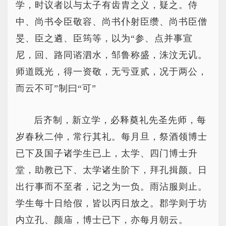
学，时议者以与太子有齿胄之义，疑之。侍
中、尚书令臣敬容、尚书仆射臣缵、尚书臣僧
旻、臣之遴、臣筠等，以为“参、点并事宣
尼，回、路同谘泗水，邹鲁称盛，洙汶无讥。
师道既光，得一资敬，无亏亚贰，况于两公，
而云不可”制曰“可”
后齐制，新立学，必释奠礼先圣先师，每
岁春秋二仲，常行其礼。每月旦，祭酒领博士
已下及国子诸学生已上，太学、四门博士升
堂，助教已下、太学诸生阶下，拜孔揖颜。日
出行事而不至者，记之为一负。雨沾服则止。
学生每十日给假，皆以丙日放之。郡学则于坊
内立孔、颜庙，博士已下，亦每月朝云。