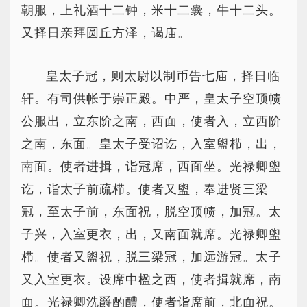
朝服，上礼酒十二钟，米十二囊，牛十二头。
又择日亲拜圆丘方泽，谒庙。
皇太子冠，则太尉以制币告七庙，择日临
轩。有司供帐于崇正殿。中严，皇太子空顶帻
公服出，立东阶之南，西面，使者入，立西阶
之南，东面。皇太子受诏讫，入室盥栉，出，
南面。使者进揖，诣冠席，西面坐。光禄卿盥
讫，诣太子前疏栉。使者又盥，奉进贤三梁
冠，至太子前，东面祝，脱空顶帻，加冠。太
子兴，入室更衣，出，又南面就席。光禄卿盥
栉。使者又盥祝，脱三梁冠，加远游冠。太子
又入室更衣。设席中楹之西，使者揖就席，南
面。光禄卿洗爵酌醴，使者诣席前，北面祝。