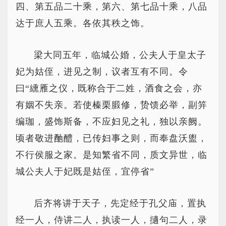
四、第五品二十乘，第六、第七品十乘，八品
达于庶人五乘。各依其秩之饰。
梁大同五年，临城公婚，公夫人于皇太子
妃为姑侄，进见之制，议者互有不同。令
曰“纁雁之仪，既称合于二姓，酒食之会，亦
有姻不失亲。若使榛栗腶修，贽馈必举，副笄
编珈，盛饰斯备，不应妇见之礼，独以亲阙。
顷者敬进酏醴，已传妇事之则，而奉盘沃盥，
不行侯服之家。是知繁省不同，质文异世，临
城公夫人于妃既是姑侄，宜停省”
后齐将讲于天子，先定经于孔父庙，置执
经一人，侍讲二人，执读一人，擿句二人，录