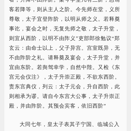
客若降等，则从主人之阶。今先师在堂，义所
尊敬，太子宜登阼阶，以明从师之义。若释奠
事讫，宴会之时，无复先师之敬，太子升堂，
则宜从西阶，以明不由阼义”吏部郎徐勉议“郑
玄云：由命士以上，父子异宫。宫室既异，无
不由阼阶之礼。请释奠及宴会，太子升堂，并
宜由东阶。若舆驾幸学，自然中陛。又检《东
宫元会仪注》，太子升崇正殿，不欲东西阶。
责东宫典仪，列云：太子元会，升自西阶，此
则相承为谬。请自今东宫大公事，太子升崇正
殿，并由阼阶。其预会宾客，依旧西阶”
大同七年，皇太子表其子宁国、临城公入