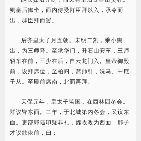
则皇后御坐，而内侍受群臣拜以入，承令而
出，群臣拜而罢。
后齐皇太子月五朝。未明二刻，乘小舆
出，为三师降。至承华门，升石山安车，三师
轺车在前，三少在后，自云龙门入。皇帝御殿
前，设拜席位，至柏阁，斋帅引，洗马、中庶
子从。至殿前席南，北面再拜。
天保元年，皇太子监国，在西林园冬会。
群议皆东面。二年，于北城第内冬会，又议东
面。吏部郎陆卬疑非礼，魏收改为西面。邢子
才议欲依前，曰：