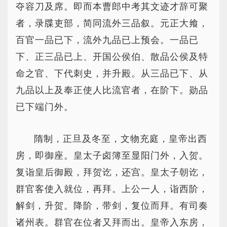
夺容刀及席。即而本曹郎中考其文迹才辞可聚
者，录牒吏部，简同流外三品叙。元正大飨，
百官一品已下，流外九品已上预会。一品已
下、正三品已上、开国公侯伯、散品公侯及特
命之官、下代刺史，并升殿。从三品已下、从
九品以上及奉正使人比流官者，在阶下。勋品
已下端门外。
隋制，正旦及冬至，文物充庭，皇帝出西
房，即御座。皇太子卤簿至显阳门外，入贺。
复诣皇后御殿，拜贺讫，还宫。皇太子朝讫，
群官客使入就位，再拜。上公一人，诣西阶，
解剑，升贺。降阶，带剑，复位而拜。有司奏
诸州表。群官在位者又拜而出。皇帝入东房，