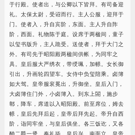
于行殿。使者出，与公卿以下皆拜。有司备迎
礼。太保太尉，受诏而行。主人公服，迎拜于
门。使者入，升自宾阶，东面。主人升自阼
阶，西面。礼物陈于庭。设席于两楹间，童子
以玺书版升，主人跪受。送使者，拜于大门之
外。有司先于昭阳殿两楹间供帐，为同牢之
具。皇后服大严绣衣，带绶珮，加幜。女长御
引出，升画轮四望车。女侍中负玺陪乘。卤簿
如大驾。皇帝服衮冕出，升御坐。皇后入门，
大卤簿住门外，小卤簿入。到东上閤，施步
鄣，降车，席道以入昭阳殿。前至席位，姆去
幜，皇后先拜后起，皇帝后拜先起。帝升自西
阶，诣同牢坐，与皇后俱坐。各三饭讫，又各
酳二爵一卺。奏礼毕，皇后兴，南面立。皇帝