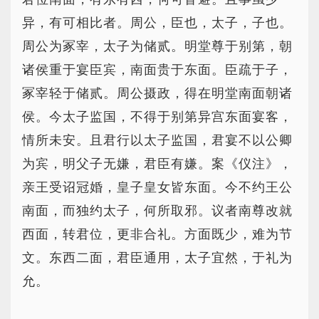
异，有可相比者。周公，臣也，太子，子也。
周公为冢宰，太子为储贰。明堂尊于别第，朝
诸侯重于宴臣宾，南面贵于东面。臣疏于子，
冢宰轻于储贰。周公摄政，得在明堂南面朝诸
侯。今太子监国，不得于别第异宫东面宴客，
情所未安。且君行以太子监国，君宴不以公卿
为宾，明父子无嫌，君臣有嫌。案《仪注》，
亲王受诏冠婚，皇子皇女皆东面。今不约王公
南面，而独约太子，何所取邪。议者南尊改就
西面，转君位，更非合礼。方面既少，难为节
文。东西二面，君臣通用，太子宜然，于礼为
允。