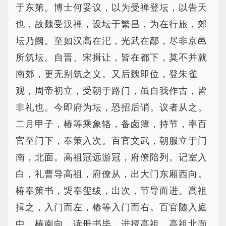
于东第。博士何妥议，以为受禅登坛，以告天
也，故魏受汉禅，设坛于繁昌，为在行旅，郊
坛乃阙。至如汉高在汜，光武在鄗，尽非京邑
所筑坛。自晋、宋揖让，皆在都下，莫不并就
南郊，更无别筑之义。又后魏即位，登朱雀
观，周帝初立，受朝于路门，虽自我作古，皆
非礼也。今即府为坛，恐招后诮。议者从之。
二月甲子，椿等乘象辂，备卤簿，持节，率百
官至门下，奉策入次。百官文武，朝服立于门
南，北面。高祖冠远游冠，府僚陪列。记室入
白，礼曹导高祖，府僚从，出大门东厢西向。
椿奉策书，煚奉玺绂，出次，节导而进。高祖
揖之，入门而左，椿等入门而右。百官随入庭
中。椿南向，读册书毕，进授高祖。高祖北面