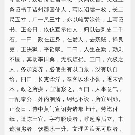
条诏书于诸州郡国使人，写以诏牍一枚，长二
尺五寸，广一尺三寸，亦以雌黄涂饰，上写诏
书。正会日，依仪宣示使人，归以告刺史二千
石。一曰，政在正身，在爱人，去残贼，择良
吏，正决狱，平徭赋。二曰，人生在勤，勤则
不匮，其劝率田桑，无或烦扰。三曰，六极之
人，务加宽养，必使生有以自救，没有以自
给。四曰，长吏华浮，奉客以求小誉，逐末舍
本，政之所疾，宜谨察之。五曰，人事意气，
干乱奉公，外内溷淆，纲纪不设，所宜纠劾。
正会日，侍中黄门宣诏劳诸郡上计。劳讫付
纸，遣陈土宜。字有脱误者，呼起席后立。书
迹滥劣者，饮墨水一升。文理孟浪无可取者，