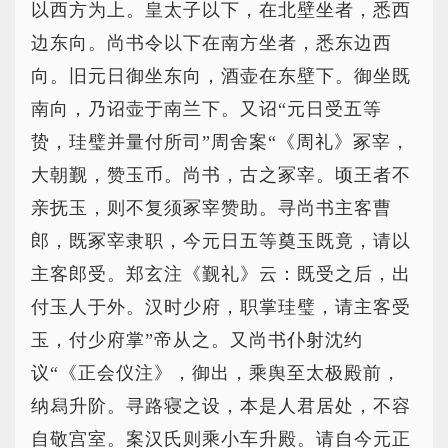
以西方为上。皇太子以下，在北壁坐者，悉西
边东向。尚书令以下在南方坐者，悉东边西
向。旧元日御坐东向，酒壶在东壁下。御坐既
南向，乃诏壶于南兰下。又诏“元日受五等
贽，珪璧并量付所司”周舍案“《周礼》冢宰，
大朝觐，赞玉币。尚书，古之冢宰。顷王者不
亲抚玉，则不复须冢宰赞助。寻尚书主客曹
郎，既冢宰隶职，今元日五等奠玉既竟，请以
主客郎受。郑玄注《觐礼》云：既受之后，出
付玉人于外。汉时少府，职掌珪璧，请主客受
玉，付少府掌”帝从之。又尚书仆射沈约
议“《正会仪注》，御出，乘舆至太极殿前，
纳舄升阶。寻路寝之设，本是人君居处，不容
自敬宫室。案汉氏则乘小车升殿。请自今元正