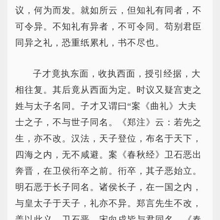
议，何为而发。就如所云，但知礼有同者，不
可令异。不知礼有异者，不可令同。苟别君臣
同异之礼，恐重纸累札，书不尽也。
子才竟执东面，收执西面，授引经据，大
相往复。其后竟从西面为定。时议又疑宫吏之
姓与太子名同。子才又谓曰“案《曲礼》大夫
士之子，不与世子同名。《郑注》云：若先之
生，亦不改。汉法，天子登位，布名于天下，
四海之内，无不咸避。案《春秋经》卫石恶出
奔晋，在卫侯衎卒之前。衎卒，其子恶始立。
明石恶于长子同名。诸侯长子，在一国之内，
与皇太子于天子，礼亦不异。郑言先生不改，
盖以此义。卫石恶、宋向戌皆与君同名，《春