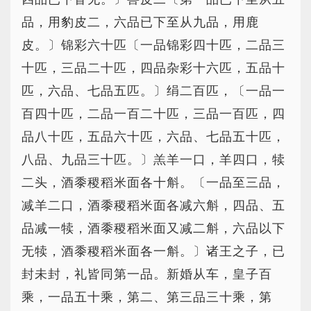
品，用豹皮二，六品已下至从九品，用鹿
皮。〕锦彩六十匹〔一品锦彩四十匹，二品三
十匹，三品二十匹，四品杂彩十六匹，五品十
匹，六品、七品五匹。〕绢二百匹，〔一品一
百四十匹，二品一百二十匹，三品一百匹，四
品八十匹，五品六十匹，六品、七品五十匹，
八品、九品三十匹。〕羔羊一口，羊四口，犊
二头，酒黍稷稻米面各十斛。〔一品至三品，
减羊二口，酒黍稷稻米面各减六斛，四品、五
品减一犊，酒黍稷稻米面又减二斛，六品以下
无犊，酒黍稷稻米面各一斛。〕诸王之子，已
封未封，礼皆同第一品。新婚从车，皇子百
乘，一品五十乘，第二、第三品三十乘，第