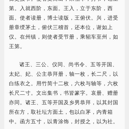
第。入就西阶，东面。王入，立于东阶，西
面。使者读册，博士读版，王俯伏。兴，进受
册章绶茅土，俯伏三稽首，还本位，谢如上
仪。在州镇，则使者受节册，乘轺车至州，如
王第。
诸王、三公、仪同、尚书令、五等开国、
太妃、妃、公主恭拜册，轴一枚，长二尺，以
白练衣之。用竹简十二枚，六枚与轴等，六枚
长尺二寸。文出集书，书皆篆字。哀册、赠册
亦同。诸王、五等开国及乡男恭拜，以其封国
所在方，取社坛方面土，包以白茅，内青箱
中。函方五寸，以青涂饰，封授之，以为社。