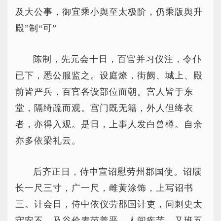
及大公事，御宜乘小舆至太极阶，仍乘版舆升
殿”制“可”
陈制，先元会十日，百官并习仪注，令仆
已下，悉公服监之。设庭燎，街阙、城上、殿
前皆严兵，百官各设部位而朝。宫人皆于东
堂，隔绮疏而观。宫门既无籍，外人但绛衣
者，亦得入观。是日，上事人发白兽樽。自余
亦多依梁礼云。
后齐正日，侍中宣诏慰劳州郡国使。诏牍
长一尺三寸，广一尺，雌黄涂饰，上写诏书
三。计会日，侍中依仪劳郡国计吏，问刺史太
守安不，及谷价麦苗善恶，人间疾苦。又班五