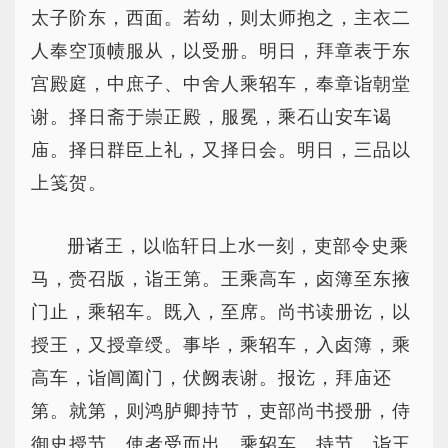
太子阶东，西面。若幼，则太师抱之，主衣二
人奉空顶帻服从，以受册。明日，拜章表于东
宫殿庭，中庶子、中舍人乘轺车，奉章诣朝堂
谢。择日斋于崇正殿，服冕，乘石山安车谒
庙。择日群臣上礼，又择日会。明日，三品以
上笺贺。
册诸王，以临轩日上水一刻，吏部令史乘
马，赍召版，诣王第。王乘高车，卤簿至东掖
门止，乘轺车。既入，至席。尚书读册讫，以
授王，又授章绶。事毕，乘轺车，入卤簿，乘
高车，诣阊阖门，伏阙表谢。报讫，拜庙还
第。就第，则鸿胪卿持节，吏部尚书授册，侍
御史授节。使者受而出，乘轺车，持节，诣王