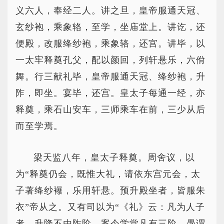
义六人，奉经二人。讲之旦，皇帝服通天冠、
玄纱袍，乘象辂，至学，坐庙堂上。讲讫，还
便殿，改服绛纱袍，乘象辂，还宫。讲毕，以
一太牢释奠孔父，配以颜回，列轩悬乐，六佾
舞。行三献礼毕，皇帝服通天冠、绛纱袍，升
阼，即坐。宴毕，还宫。皇太子每通一经，亦
释奠，乘石山安车，三师乘车在前，三少从后
而至学焉。
梁天监八年，皇太子释奠。周舍议，以
为“释奠仍会，既惟大礼，请依东宫元会，太
子著绛纱襮，乐用轩悬。预升殿坐者，皆服朱
衣”帝从之。又有司以为“《礼》云：凡为人子
者，升降不由阼阶。案今学堂凡有三阶，愚谓