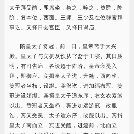
太子拜受醴，即席坐，祭之，啐之，奠爵，降
阶，复本位，西面。三师、三少及在位群官拜
事讫。又择日会宫臣，又择日谒庙。
隋皇太子将冠，前一日，皇帝斋于大兴
殿。皇太子与宾赞及预从官斋于正寝。其日质
明，有司告庙，各设筵于阼阶。皇帝衮冕入
拜，即御座。宾揖皇太子进，升筵，西向坐。
赞冠者坐栉，设纚。宾盥讫，进加缁布冠。赞
冠进设頍缨。宾揖皇太子适东序，衣玄衣素裳
以出。赞冠者又坐栉，宾进加远游冠。改服
讫，宾又受冕。太子适东序，改服以出。宾揖
皇太子南面立，宾进受醴，进筵前，北面立