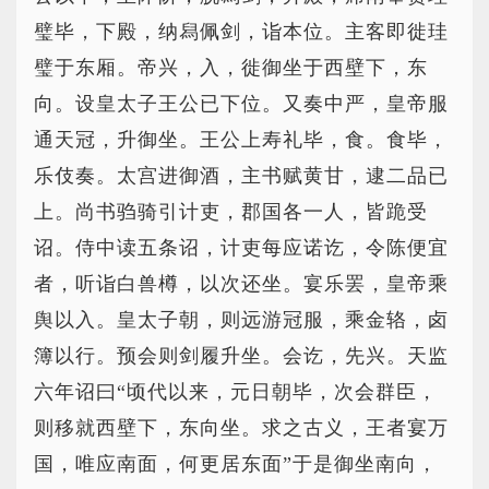
璧毕，下殿，纳舄佩剑，诣本位。主客即徙珪
璧于东厢。帝兴，入，徙御坐于西壁下，东
向。设皇太子王公已下位。又奏中严，皇帝服
通天冠，升御坐。王公上寿礼毕，食。食毕，
乐伎奏。太宫进御酒，主书赋黄甘，逮二品已
上。尚书驺骑引计吏，郡国各一人，皆跪受
诏。侍中读五条诏，计吏每应诺讫，令陈便宜
者，听诣白兽樽，以次还坐。宴乐罢，皇帝乘
舆以入。皇太子朝，则远游冠服，乘金辂，卤
簿以行。预会则剑履升坐。会讫，先兴。天监
六年诏曰“顷代以来，元日朝毕，次会群臣，
则移就西壁下，东向坐。求之古义，王者宴万
国，唯应南面，何更居东面”于是御坐南向，