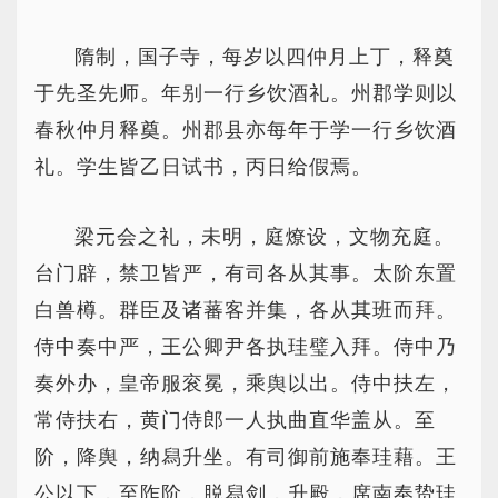
隋制，国子寺，每岁以四仲月上丁，释奠
于先圣先师。年别一行乡饮酒礼。州郡学则以
春秋仲月释奠。州郡县亦每年于学一行乡饮酒
礼。学生皆乙日试书，丙日给假焉。
梁元会之礼，未明，庭燎设，文物充庭。
台门辟，禁卫皆严，有司各从其事。太阶东置
白兽樽。群臣及诸蕃客并集，各从其班而拜。
侍中奏中严，王公卿尹各执珪璧入拜。侍中乃
奏外办，皇帝服衮冕，乘舆以出。侍中扶左，
常侍扶右，黄门侍郎一人执曲直华盖从。至
阶，降舆，纳舄升坐。有司御前施奉珪藉。王
公以下，至阼阶，脱舄剑，升殿，席南奉贽珪