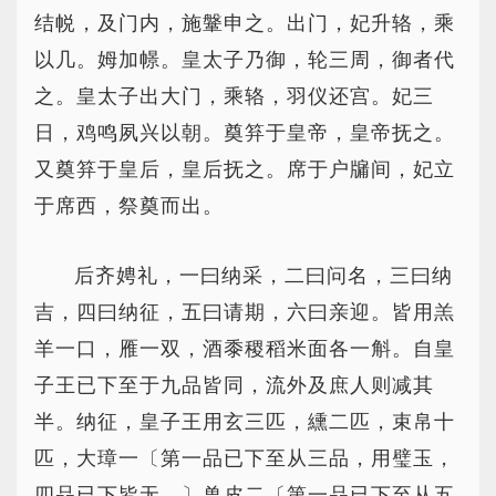
结帨，及门内，施鞶申之。出门，妃升辂，乘
以几。姆加幜。皇太子乃御，轮三周，御者代
之。皇太子出大门，乘辂，羽仪还宫。妃三
日，鸡鸣夙兴以朝。奠笲于皇帝，皇帝抚之。
又奠笲于皇后，皇后抚之。席于户牖间，妃立
于席西，祭奠而出。
后齐娉礼，一曰纳采，二曰问名，三曰纳
吉，四曰纳征，五曰请期，六曰亲迎。皆用羔
羊一口，雁一双，酒黍稷稻米面各一斛。自皇
子王已下至于九品皆同，流外及庶人则减其
半。纳征，皇子王用玄三匹，纁二匹，束帛十
匹，大璋一〔第一品已下至从三品，用璧玉，
四品已下皆无。〕兽皮二〔第一品已下至从五