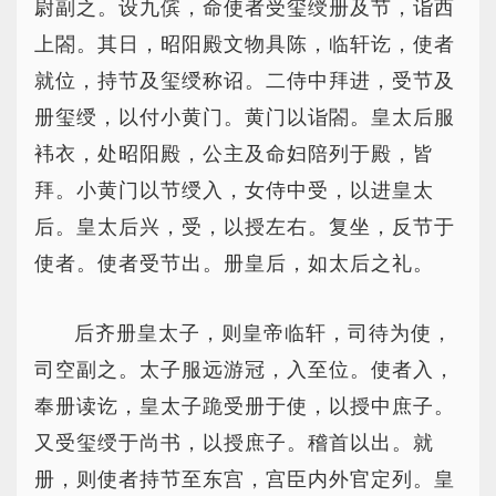
尉副之。设九傧，命使者受玺绶册及节，诣西
上閤。其日，昭阳殿文物具陈，临轩讫，使者
就位，持节及玺绶称诏。二侍中拜进，受节及
册玺绶，以付小黄门。黄门以诣閤。皇太后服
袆衣，处昭阳殿，公主及命妇陪列于殿，皆
拜。小黄门以节绶入，女侍中受，以进皇太
后。皇太后兴，受，以授左右。复坐，反节于
使者。使者受节出。册皇后，如太后之礼。
后齐册皇太子，则皇帝临轩，司待为使，
司空副之。太子服远游冠，入至位。使者入，
奉册读讫，皇太子跪受册于使，以授中庶子。
又受玺绶于尚书，以授庶子。稽首以出。就
册，则使者持节至东宫，宫臣内外官定列。皇