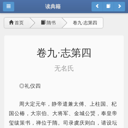
读典籍
首页
隋书
卷九·志第四
卷九·志第四
无名氏
◎礼仪四
周大定元年，静帝遣兼太傅、上柱国、杞
国公椿，大宗伯、大将军、金城公煚，奉皇帝
玺绂策书，禅位于隋。司录虞庆则白，请设坛