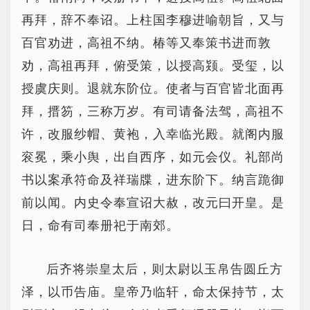
再拜，辞不奉诏。上柱国李穆进喻朝旨，又与
百官劝进，高祖不纳。椿等又奉策书进而敦
劝，高祖再拜，俯受策，以授高颎。受玺，以
授虞庆则。退就东阶位。使者与百官皆北面再
拜，搢笏，三称万岁。有司请备法驾，高祖不
许，改服纱帽、黄袍，入幸临光殿。就阁内服
衮冕，乘小舆，出自西序，如元会仪。礼部尚
书以案承符命及祥瑞牒，进东阶下。纳言跪御
前以闻。内史令奉宣诏大赦，改元曰开皇。是
日，命有司奉册祀于南郊。
后齐将崇皇太后，则太尉以玉帛告圆丘方
泽，以币告庙。皇帝乃临轩，命太保持节，太