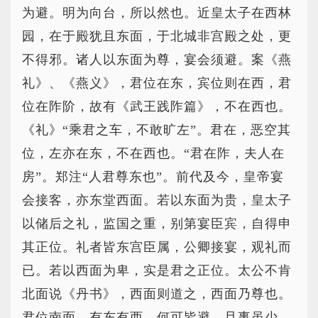
为避。明为向台，所以然也。近皇太子在西林
园，在于殿犹且东面，于北城非宫殿之处，更
不得邪。诸人以东面为尊，宴会须避。案《燕
礼》、《燕义》，君位在东，宾位则在西，君
位在阼阶，故有《武王践阼篇》，不在西也。
《礼》“乘君之车，不敢旷左”。君在，恶空其
位，左亦在东，不在西也。“君在阼，夫人在
房”。郑注“人君尊东也”。前代及今，皇帝宴
会接客，亦东堂西面。若以东面为贵，皇太子
以储后之礼，监国之重，别第宴臣宾，自得申
其正位。礼者皆东宫臣属，公卿接宴，观礼而
已。若以西面为卑，实是君之正位。太公不肯
北面说《丹书》，西面则道之，西面乃尊也。
君位南面，有东有西，何可皆避。且事虽少