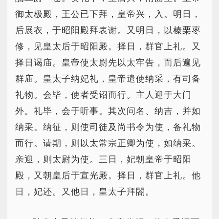
御太极殿，王公已下拜，皇帝兴，入。明日，
后展衣，于昭阳殿拜表谢。又明日，以榛栗枣
修，见皇太后于昭阳殿。择日，群官上礼。又
择日谒庙。皇帝使太尉先以太牢告，而后遍见
群庙。皇太子纳妃礼，皇帝遣使纳采，有司备
礼物。会毕，使者受诏而行。主人迎于大门
外。礼毕，会于听事。其次问名、纳吉，并如
纳采。纳征，则使司徒及尚书令为使，备礼物
而行。请期，则以太常宗正卿为使，如纳采。
亲迎，则太尉为使。三日，妃朝皇帝于昭阳
殿，又朝皇后于宣光殿。择日，群官上礼。他
日，妃还。又他日，皇太子拜閤。