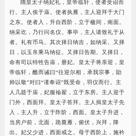
隋皇太子纳妃礼，皇帝临轩，使者受诏而
行。主人俟于庙。使者执雁，主人迎拜于大门
之东。使者入，升自西阶，立于楹间，南面。
纳采讫，乃行问名仪。事毕，主人请致礼于从
者。礼有币马。其次择日纳吉，如纳采。又择
日，以玉帛乘马纳征。又择日告期。又择日，
命有司以特牲告庙，册妃。皇太子将亲迎，皇
帝临轩，醮而诫曰“往迎尔相，承我宗事，勖
帅以敬”对曰“谨奉诏”既受命，羽仪而行。主
人几筵于庙，妃服褕翟，立于东房。主人迎于
门外，西面拜。皇太子答拜。主人揖皇太子先
入，主人升，立于阼阶，西面。皇太子升进，
当房户前，北面，跪奠雁，俯伏，兴拜，降
出。妃父少进，西面戒之。母于西阶上，施衿