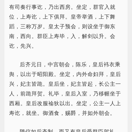
有司奏行事讫，乃出西房。坐定，群官入就
位，上寿讫，上下俱拜。皇帝举酒，上下舞
蹈，三称万岁。皇太子预会，则设坐于御东
南，西向。群臣上寿毕，入，解剑以升。会
讫，先兴。
后齐元日，中宫朝会，陈乐，皇后袆衣乘
舆，以出于昭阳殿。坐定，内外命妇拜，皇后
兴，妃主皆跪。皇后坐，妃主皆起，长公主一
人，前跪拜贺。礼毕，皇后入室，乃移幄坐于
西厢。皇后改服褕狄以出。坐定，公主一人上
寿讫，就坐。御酒食，赐爵，并如外朝会。
隋仪如后齐制，而又有皇后受群臣贺礼。