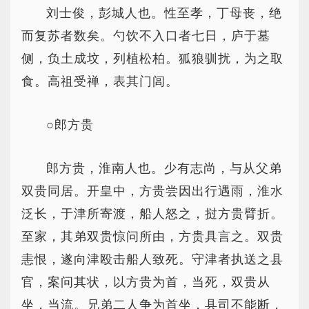
刘士俊，彭城人也。性至孝，丁母丧，绝
而复苏者数矣。勺饮不入口者七日，庐于墓
侧，负土成坟，列植松柏。狐狼驯扰，为之取
食。高祖受禅，表其门闾。
○郎方贵
郎方贵，淮南人也。少有志尚，与从父弟
双贵同居。开皇中，方贵尝因出行遇雨，淮水
泛长，于津所寄渡，船人怒之，挝方贵臂折。
至家，其弟双贵惊问所由，方贵具言之。双贵
恚恨，遂向津殴击船人致死。守津者执送之县
官，案问其状，以方贵为首，当死，双贵从
坐，当流。兄弟二人争为首坐，县司不能断，