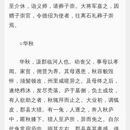
至介休，诣义师，请葬子崇。大将军嘉之，因
赠子崇官，令德佋为使者，往离石礼葬子崇
焉。
○华秋
华秋，汲郡临河人也。幼丧父，事母以孝
闻。家贫，佣赁为养。其母遇患，秋容貌毁
悴，须鬓顿改，州里咸嗟异之。及母终之后，
遂绝栉沐，发尽秃落。庐于墓侧，负土成坟，
有人欲助之者，秋辄拜而止之。大业初，调狐
皮，郡县大猎。有一兔，人逐之，奔入秋庐
中，匿秋膝下。猎人至庐所，异而免之。自尔
此兔常宿庐中，驯其左右。郡县嘉其孝感，俱