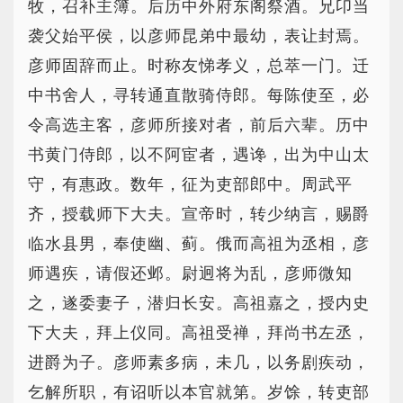
牧，召补主簿。后历中外府东阁祭酒。兄卬当
袭父始平侯，以彦师昆弟中最幼，表让封焉。
彦师固辞而止。时称友悌孝义，总萃一门。迁
中书舍人，寻转通直散骑侍郎。每陈使至，必
令高选主客，彦师所接对者，前后六辈。历中
书黄门侍郎，以不阿宦者，遇谗，出为中山太
守，有惠政。数年，征为吏部郎中。周武平
齐，授载师下大夫。宣帝时，转少纳言，赐爵
临水县男，奉使幽、蓟。俄而高祖为丞相，彦
师遇疾，请假还邺。尉迥将为乱，彦师微知
之，遂委妻子，潜归长安。高祖嘉之，授内史
下大夫，拜上仪同。高祖受禅，拜尚书左丞，
进爵为子。彦师素多病，未几，以务剧疾动，
乞解所职，有诏听以本官就第。岁馀，转吏部