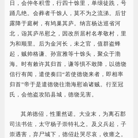
日，会仲冬积雪，行四十馀里，单缞徒跣，号
踊几绝。会葬者千馀人，莫不为之流涕。后甘
露降于庭树，有鸠巢其庐。纳言杨达巡省河
北，诣其庐吊慰之，因改所居村名孝敬村，里
为和顺里。后为金河长，未之官，值群盗蜂
起，贼帅格谦、孙宣雅等十馀头，聚众于渤
海。时有敕许其归首，谦等惧不敢降，以德饶
信行有闻，遣使奏曰“若使德饶来者，即相率
归首”帝于是遣德饶往渤海慰谕诸贼。行至冠
氏，会他盗攻陷县城，德饶见害。
其弟德佋，性重然诺。大业末，为离石郡
司法书佐，太守杨子崇特礼之。及义兵起，子
崇遇害，弃尸城下，德佋赴哭尽哀，收瘗之。