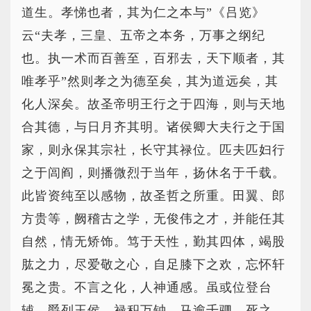
道生。孝悌也者，其为仁之本与”《吕览》
云“夫孝，三皇、五帝之本务，万事之纲纪
也。执一术而百善至，百邪去，天下顺者，其
唯孝乎”然则孝之为德至矣，其为道远矣，其
化人深矣。故圣帝明王行之于四海，则与天地
合其德，与日月齐其明。诸侯卿大夫行之于国
家，则永保其宗社，长守其禄位。匹夫匹妇行
之于闾阎，则播微烈于当年，扬休名于千载。
此皆资纯至以感物，故圣哲之所重。田翼、郎
方贵等，阙稽古之学，无俊伟之才，并能任其
自然，情无矫饰。笃于天性，勤其四体，竭股
肱之力，尽爱敬之心，自足膝下之欢，忘怀轩
冕之贵。不言之化，人神通感。虽或位登台
辅，爵列王侯，禄积万钟，马逾千驷，死之