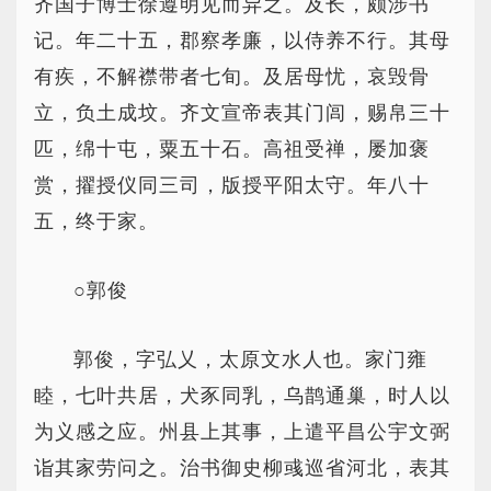
齐国子博士徐遵明见而异之。及长，颇涉书
记。年二十五，郡察孝廉，以侍养不行。其母
有疾，不解襟带者七旬。及居母忧，哀毁骨
立，负土成坟。齐文宣帝表其门闾，赐帛三十
匹，绵十屯，粟五十石。高祖受禅，屡加褒
赏，擢授仪同三司，版授平阳太守。年八十
五，终于家。
○郭俊
郭俊，字弘乂，太原文水人也。家门雍
睦，七叶共居，犬豕同乳，乌鹊通巢，时人以
为义感之应。州县上其事，上遣平昌公宇文弼
诣其家劳问之。治书御史柳彧巡省河北，表其