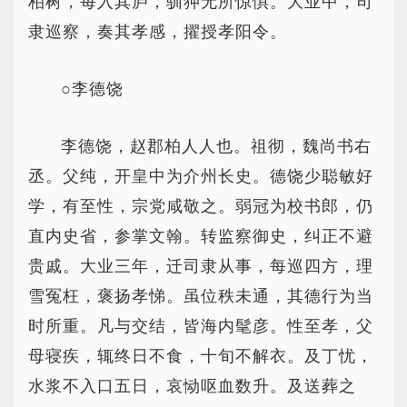
柏树，每入其庐，驯狎无所惊惧。大业中，司
隶巡察，奏其孝感，擢授孝阳令。
○李德饶
李德饶，赵郡柏人人也。祖彻，魏尚书右
丞。父纯，开皇中为介州长史。德饶少聪敏好
学，有至性，宗党咸敬之。弱冠为校书郎，仍
直内史省，参掌文翰。转监察御史，纠正不避
贵戚。大业三年，迁司隶从事，每巡四方，理
雪冤枉，褒扬孝悌。虽位秩未通，其德行为当
时所重。凡与交结，皆海内髦彦。性至孝，父
母寝疾，辄终日不食，十旬不解衣。及丁忧，
水浆不入口五日，哀恸呕血数升。及送葬之