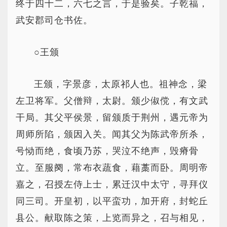
终于四十二，六七之言，于是验矣。子乾福，
武安郡司仓书佐。
○王颁
王颁，字景彦，太原祁人也。祖神念，梁
左卫将军。父僧辩，太尉。颁少俶傥，有文武
干局。其父平侯景，留颁质于荆州，遇元帝为
周师所陷，颁因入关。闻其父为陈武帝所杀，
号恸而绝，食顷乃苏，哭泣不绝声，毁瘠骨
立。至服阕，常布衣蔬食，藉藁而卧。周明帝
嘉之，召授左侍上士，累迁汉中太守，寻拜仪
同三司。开皇初，以平蛮功，加开府，封蛇丘
县公。献取陈之策，上览而异之，召与相见，