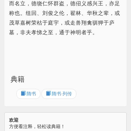
而名立，德饶仁怀群盗，德佋义感兴王，亦足
称也。纽回、刘俊之伦，翟林、华秋之辈，或
茂草嘉树荣枯于庭宇，或走兽翔禽驯狎于庐
墓，非夫孝悌之至，通于神明者乎。
典籍
隋书
隋书·列传
欢迎
方便看注释，轻松读典籍！