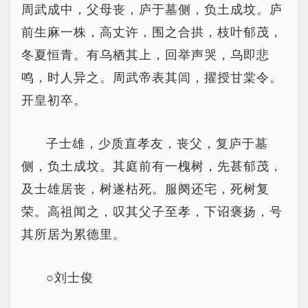
周武成中，父母丧，庐于墓侧，负土成坟。庐
前生麻一株，高丈许，围之合拱，枝叶郁茂，
冬夏恒青。有乌栖其上，回举声哭，乌即悲
鸣，时人异之。周武帝表其闾，擢授甘棠令。
开皇初卒。
子士雄，少质直孝友，丧父，复庐于墓
侧，负土成坟。其庭前有一槐树，先甚郁茂，
及士雄居丧，树遂枯死。服阕还宅，死树复
荣。高祖闻之，叹其父子至孝，下诏褒扬，号
其所居为累德里。
○刘士俊