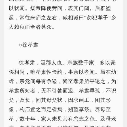
以状闻。炀帝降使劳问，表其门闾。后群盗
起，常往来庐之左右，咸相诫曰“勿犯孝子”乡
人赖秋而全者甚众。
○徐孝肃
徐孝肃，汲郡人也。宗族数千家，多以豪
侈相尚，唯孝肃性俭约，事亲以孝闻。虽在幼
齿，宗党间每有争讼，皆至孝肃所平论之，为
孝肃所短者，无不引咎而退。孝肃早孤，不识
父，及长，问其母父状，因求画工，图其形
像，构庙置之而定省焉，朔望享祭。养母至
孝，数十年，家人未见其有忿恚之色。及母老