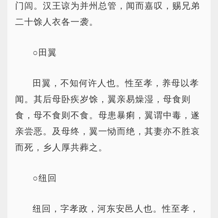
门闾。汉王谅为并州总管，闻而嘉叹，赐兄弟
二十馀人衣各一袭。
○田翼
田翼，不知何许人也。性至孝，养母以孝
闻。其后母卧疾岁馀，翼亲易燥湿，母食则
食，母不食则不食。母患暴痢，翼谓中毒，遂
亲尝恶。及母终，翼一恸而绝，其妻亦不胜哀
而死，乡人厚共葬之。
○纽回
纽回，字孝政，河东安邑人也。性至孝，