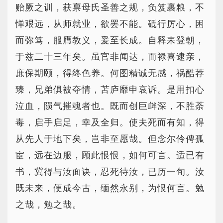
贻厥之训，获禀母氏圣善之规，负笈裹粮，不
惮艰远，从师就业，欲罢不能。砥行厉心，困
而弥笃，服膺教义，爰至长成。自释耒登朝，
于兹二十三年矣。虽官非闻达，而禄喜逮亲，
庶保期颐，得终色养。何图精诚无感，祸酷荐
臻，兄弟俱被夺情，苫庐靡申哀诉。是用扣心
泣血，陨气摧魂者也。既而创巨衅深，不胜荼
毒，启手启足，幸及全归。使夫死而有知，得
从先人于地下矣，岂非至愿哉。但念尔伶俜孤
宦，远在边服，顾此恨恨，如何可言。适已有
书，冀得与汝面诀，忍死待汝，已历一旬。汝
既未来，便成今古，缅然永别，为恨何言。勉
之哉，勉之哉。