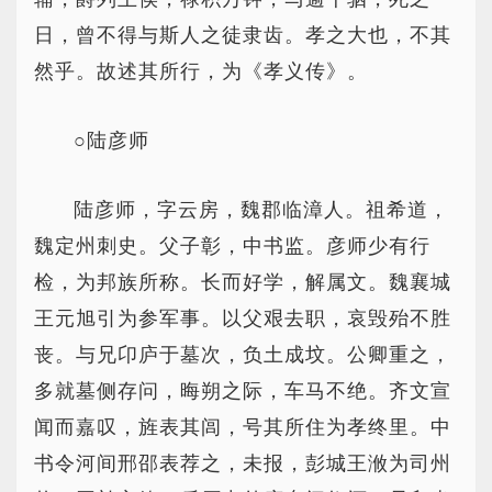
日，曾不得与斯人之徒隶齿。孝之大也，不其
然乎。故述其所行，为《孝义传》。
○陆彦师
陆彦师，字云房，魏郡临漳人。祖希道，
魏定州刺史。父子彰，中书监。彦师少有行
检，为邦族所称。长而好学，解属文。魏襄城
王元旭引为参军事。以父艰去职，哀毁殆不胜
丧。与兄卬庐于墓次，负土成坟。公卿重之，
多就墓侧存问，晦朔之际，车马不绝。齐文宣
闻而嘉叹，旌表其闾，号其所住为孝终里。中
书令河间邢邵表荐之，未报，彭城王浟为司州