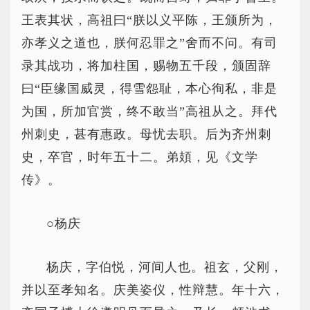
王表其状，高祖曰“朕以义平陈，王颁所为，
亦孝义之道也，朕何忍罪之”舍而不问。有司
录其战功，将加柱国，赐物五千段，颁固辞
曰“臣缘国威灵，得雪怨耻，本心徇私，非是
为国，所加官赏，终不敢当”高祖从之。拜代
州刺史，甚有惠政。母忧去职。后为齐州刺
史，卒官，时年五十二。弟頍，见《文学
传》。
○杨庆
杨庆，字伯悦，河间人也。祖玄，父刚，
并以至孝知名。庆美姿仪，性辩慧。年十六，