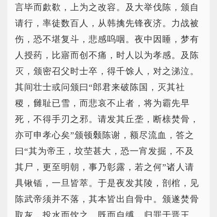
言毕而歔欷，上为之改容。及大举伐陈，颁自
请行，率徒数百人，从韩擒先锋夜济。力战被
伤，恐不堪复斗，悲感呜咽。夜中因睡，梦有
人授药，比寤而创不痛，时人以为孝感。及陈
灭，颁密召父时士卒，得千馀人，对之涕泣。
其间壮士或问颁曰“郎君来破陈国，灭其社
稷，雠耻已雪，而悲哀不止者，将为霸先早
死，不得手刃之邪。请发其丘垄，断榇焚骨，
亦可申孝心矣”颁顿颡陈谢，额尽流血，答之
曰“其为帝王，坟茔甚大，恐一宵发掘，不及
其尸，更至明朝，事乃彰露，若之何”诸人请
具锹锸，一旦皆萃。于是夜发其陵，剖棺，见
陈武帝须并不落，其本皆出自骨中。颁遂焚骨
取灰，投水而饮之。既而自缚，归罪于晋王。