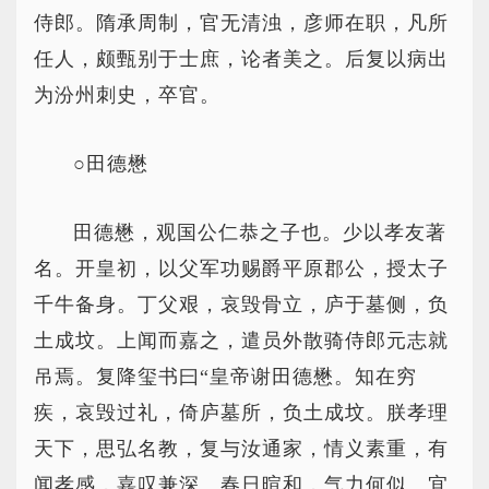
侍郎。隋承周制，官无清浊，彦师在职，凡所
任人，颇甄别于士庶，论者美之。后复以病出
为汾州刺史，卒官。
○田德懋
田德懋，观国公仁恭之子也。少以孝友著
名。开皇初，以父军功赐爵平原郡公，授太子
千牛备身。丁父艰，哀毁骨立，庐于墓侧，负
土成坟。上闻而嘉之，遣员外散骑侍郎元志就
吊焉。复降玺书曰“皇帝谢田德懋。知在穷
疾，哀毁过礼，倚庐墓所，负土成坟。朕孝理
天下，思弘名教，复与汝通家，情义素重，有
闻孝感，嘉叹兼深。春日暄和，气力何似。宜