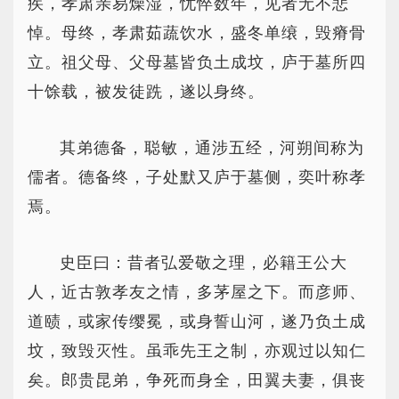
疾，孝肃亲易燥湿，忧悴数年，见者无不悲
悼。母终，孝肃茹蔬饮水，盛冬单缞，毁瘠骨
立。祖父母、父母墓皆负土成坟，庐于墓所四
十馀载，被发徒跣，遂以身终。
其弟德备，聪敏，通涉五经，河朔间称为
儒者。德备终，子处默又庐于墓侧，奕叶称孝
焉。
史臣曰：昔者弘爱敬之理，必籍王公大
人，近古敦孝友之情，多茅屋之下。而彦师、
道赜，或家传缨冕，或身誓山河，遂乃负土成
坟，致毁灭性。虽乖先王之制，亦观过以知仁
矣。郎贵昆弟，争死而身全，田翼夫妻，俱丧