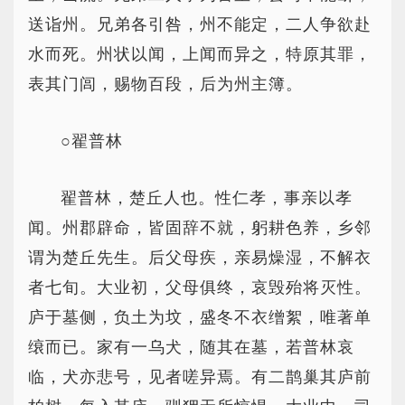
送诣州。兄弟各引咎，州不能定，二人争欲赴
水而死。州状以闻，上闻而异之，特原其罪，
表其门闾，赐物百段，后为州主簿。
○翟普林
翟普林，楚丘人也。性仁孝，事亲以孝
闻。州郡辟命，皆固辞不就，躬耕色养，乡邻
谓为楚丘先生。后父母疾，亲易燥湿，不解衣
者七旬。大业初，父母俱终，哀毁殆将灭性。
庐于墓侧，负土为坟，盛冬不衣缯絮，唯著单
缞而已。家有一乌犬，随其在墓，若普林哀
临，犬亦悲号，见者嗟异焉。有二鹊巢其庐前