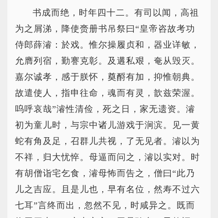
书成而绝，时年四十二。有司以闻，高祖
为之屑涕，降使赍册书吊祭曰“皇帝咨故考功
侍郎薛濬：於戏。惟尔操履贞和，器业详敏，
允膺列宿，勤謇克彰。及遘私艰，奄从毁灭。
嘉尔诚孝，感于朕怀，奠酹有加，抑惟朝典。
故遣使人，指申往命，魂而有灵，歆兹荣渥。
呜呼哀哉”濬性清俭，死之日，家无遗资。濬
初为童儿时，与宗中诸儿游戏于涧滨。见一黄
蛇有角及足，召群儿共视，了无见者。濬以为
不祥，归大忧悴。母逼而问之，濬以实对。时
有胡僧诣宅乞食，濬母怖而告之，僧曰“此乃
儿之吉应。且是儿也，早有名位，然寿不过六
七耳”言终而出，忽然不见，时咸异之。既而