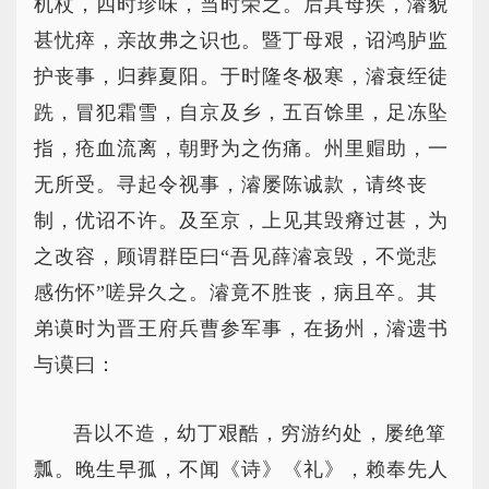
机杖，四时珍味，当时荣之。后其母疾，濬貌
甚忧瘁，亲故弗之识也。暨丁母艰，诏鸿胪监
护丧事，归葬夏阳。于时隆冬极寒，濬衰绖徒
跣，冒犯霜雪，自京及乡，五百馀里，足冻坠
指，疮血流离，朝野为之伤痛。州里赗助，一
无所受。寻起令视事，濬屡陈诚款，请终丧
制，优诏不许。及至京，上见其毁瘠过甚，为
之改容，顾谓群臣曰“吾见薛濬哀毁，不觉悲
感伤怀”嗟异久之。濬竟不胜丧，病且卒。其
弟谟时为晋王府兵曹参军事，在扬州，濬遗书
与谟曰：
吾以不造，幼丁艰酷，穷游约处，屡绝箪
瓢。晚生早孤，不闻《诗》《礼》，赖奉先人