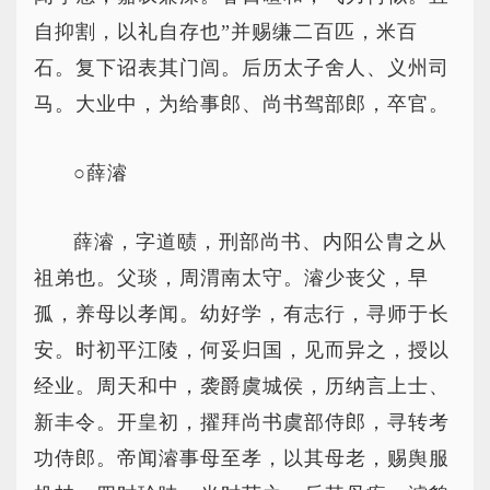
自抑割，以礼自存也”并赐缣二百匹，米百
石。复下诏表其门闾。后历太子舍人、义州司
马。大业中，为给事郎、尚书驾部郎，卒官。
○薛濬
薛濬，字道赜，刑部尚书、内阳公胄之从
祖弟也。父琰，周渭南太守。濬少丧父，早
孤，养母以孝闻。幼好学，有志行，寻师于长
安。时初平江陵，何妥归国，见而异之，授以
经业。周天和中，袭爵虞城侯，历纳言上士、
新丰令。开皇初，擢拜尚书虞部侍郎，寻转考
功侍郎。帝闻濬事母至孝，以其母老，赐舆服