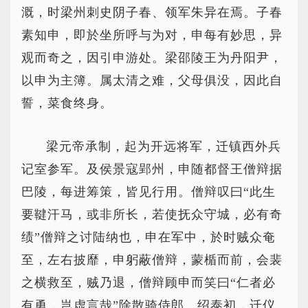
溉，时梁州刺史阴子春、领军朱异在焉。子春
素知申，即於坐所呼与为对，申每有妙思，异
观而奇之，因引申游处。梁邵陵王为丹阳尹，
以申为主簿。属太清之难，父母俱没，因此自
誓，菜食终身。
梁元帝承制，起为开远将军，迁镇西外兵
记室参军。及侯景寇郢州，申随都督王僧辩据
巴陵，每进筹策，皆见行用。僧辩叹曰“此生
要鞬汗马，或非所长，若使抚众守城，必有奇
绩”僧辩之讨陆纳也，申在军中，於时贼众奄
至，左右披靡，申躬蔽僧辩，蒙楯而前，会裴
之横救至，贼乃退，僧辩顾申而笑曰“仁者必
有勇，岂虚言哉”除散骑侍郎。绍泰初，迁仪