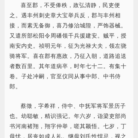
喜至郡，不受俸秩，政弘清静，民吏便
之。遇丰州刺史章大宝举兵反，郡与丰州相
接，而素无备御，喜乃修治城隍，严饰器械。
又遣所部松阳令周磻领千兵援建安。贼平，授
南安内史。祯明元年，征为光禄大夫，领左骁
骑将军。喜在郡有惠政，乃征入朝，道路追送
者数百里。其年道病卒，时年七十二。有集十
卷。子处冲嗣，官至仪同从事中郎、中书侍
郎。
蔡徵，字希祥，侍中、中抚军将军景历子
也。幼聪敏，精识强记。年六岁，诣梁吏部尚
书河南褚翔，翔字仲举，嗟其颖悟。七岁，丁
母忧，居丧如成人礼。继母刘氏性悍忌，视之