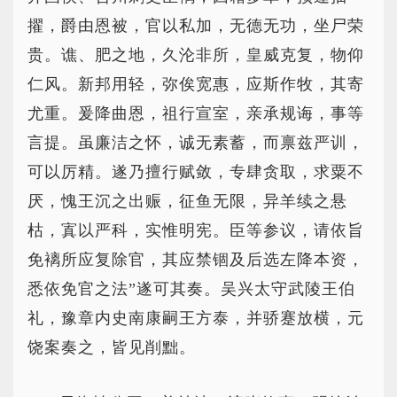
擢，爵由恩被，官以私加，无德无功，坐尸荣
贵。谯、肥之地，久沦非所，皇威克复，物仰
仁风。新邦用轻，弥俟宽惠，应斯作牧，其寄
尤重。爰降曲恩，祖行宣室，亲承规诲，事等
言提。虽廉洁之怀，诚无素蓄，而禀兹严训，
可以厉精。遂乃擅行赋敛，专肆贪取，求粟不
厌，愧王沉之出赈，征鱼无限，异羊续之悬
枯，寘以严科，实惟明宪。臣等参议，请依旨
免褵所应复除官，其应禁锢及后选左降本资，
悉依免官之法”遂可其奏。吴兴太守武陵王伯
礼，豫章内史南康嗣王方泰，并骄蹇放横，元
饶案奏之，皆见削黜。