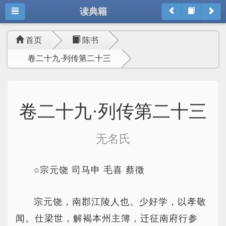
读典籍
首页
陈书
卷二十九·列传第二十三
卷二十九·列传第二十三
无名氏
○宗元饶 司马申 毛喜 蔡徵
宗元饶，南郡江陵人也。少好学，以孝敬
闻。仕梁世，解褐本州主簿，迁征南府行参