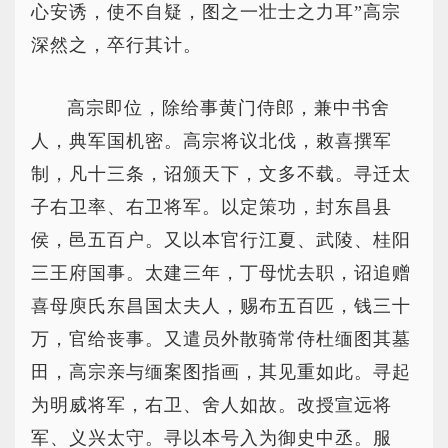
心安诱，使不自疑，图之一壮士之力耳”高宗
深然之，卒行其计。
高宗即位，除给事黄门侍郎，兼中书舍
人，典军国机密。高宗将议北伐，敕喜撰军
制，凡十三条，诏颁天下，文多不载。寻迁太
子右卫率、右卫将军。以定策功，封东昌县
侯，邑五百户。又以本官行江夏、武陵、桂阳
三王府国事。太建三年，丁母忧去职，诏追赠
喜母庾氏东昌国太夫人，赐布五百匹，钱三十
万，官给丧事。又遣员外散骑常侍杜缅图其墓
田，高宗亲与缅案图指画，其见重如此。寻起
为明威将军，右卫、舍人如故。改授宣远将
军、义兴太守。寻以本号入为御史中丞。服