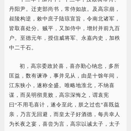
丹阳尹。迁吏部尚书，常侍如故。及高宗崩，
叔陵构逆，敕中庶子陆琼宣旨，令南北诸军，
皆取喜处分。贼平，又加侍中，增封并前九百
户。至德元年，授信威将军、永嘉内史，加秩
中二千石。
初，高宗委政於喜，喜亦勤心纳忠，多所
匡益，数有谏诤，事并见从，由是十馀年间，
江东狭小，遂称全盛。唯略地淮北，不纳喜
谋，而吴明彻竟败，高宗深悔之，谓袁宪
曰“不用毛喜计，遂令至此，朕之过也”喜既益
亲，乃言无回避，而皇太子好酒德，每共幸人
为长夜之宴，喜尝为言，高宗以诫太子，太子