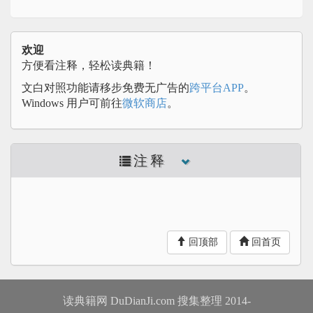
欢迎
方便看注释，轻松读典籍！
文白对照功能请移步免费无广告的
跨平台APP
。
Windows 用户可前往
微软商店
。
注释
回顶部
回首页
读典籍网 DuDianJi.com 搜集整理 2014-