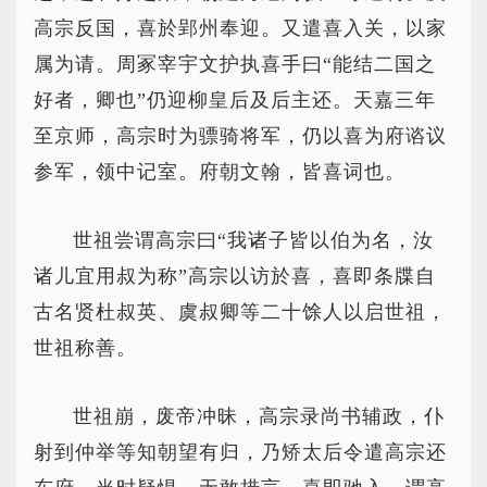
高宗反国，喜於郢州奉迎。又遣喜入关，以家
属为请。周冢宰宇文护执喜手曰“能结二国之
好者，卿也”仍迎柳皇后及后主还。天嘉三年
至京师，高宗时为骠骑将军，仍以喜为府谘议
参军，领中记室。府朝文翰，皆喜词也。
世祖尝谓高宗曰“我诸子皆以伯为名，汝
诸儿宜用叔为称”高宗以访於喜，喜即条牒自
古名贤杜叔英、虞叔卿等二十馀人以启世祖，
世祖称善。
世祖崩，废帝冲昧，高宗录尚书辅政，仆
射到仲举等知朝望有归，乃矫太后令遣高宗还