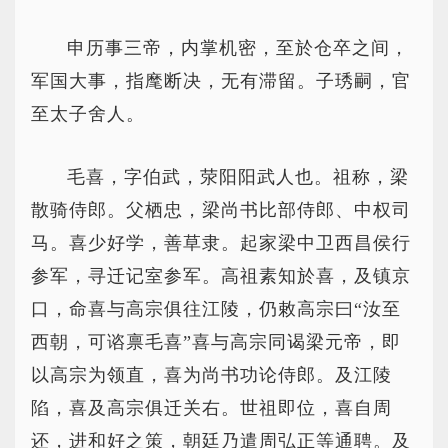
申历事三帝，内掌机密，至於仓卒之间，
军国大事，指麾断决，无有滞留。子琇嗣，官
至太子舍人。
毛喜，字伯武，荥阳阳武人也。祖称，梁
散骑侍郎。父栖忠，梁尚书比部侍郎、中权司
马。喜少好学，善草隶。起家梁中卫西昌侯行
参军，寻迁记室参军。高祖素知於喜，及镇京
口，命喜与高宗俱往江陵，仍敕高宗曰“汝至
西朝，可谘禀毛喜”喜与高宗同谒梁元帝，即
以高宗为领直，喜为尚书功论侍郎。及江陵
陷，喜及高宗俱迁关右。世祖即位，喜自周
还，进和好之策，朝廷乃遣周弘正等通聘。及