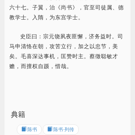
六十七。子翼，治《尚书》，官至司徒属、德
教学士。入隋，为东宫学士。
史臣曰：宗元饶夙夜匪懈，济务益时。司
马申清恪在朝，攻苦立行，加之以忠节，美
矣。毛喜深达事机，匡赞时主。蔡徵聪敏才
赡，而擅权自踬，惜哉。
典籍
陈书
陈书·列传