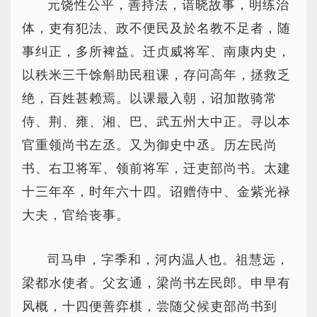
元饶性公平，善持法，谙晓故事，明练治
体，吏有犯法、政不便民及於名教不足者，随
事纠正，多所裨益。迁贞威将军、南康内史，
以秩米三千馀斛助民租课，存问高年，拯救乏
绝，百姓甚赖焉。以课最入朝，诏加散骑常
侍、荆、雍、湘、巴、武五州大中正。寻以本
官重领尚书左丞。又为御史中丞。历左民尚
书、右卫将军、领前将军，迁吏部尚书。太建
十三年卒，时年六十四。诏赠侍中、金紫光禄
大夫，官给丧事。
司马申，字季和，河内温人也。祖慧远，
梁都水使者。父玄通，梁尚书左民郎。申早有
风概，十四便善弈棋，尝随父候吏部尚书到