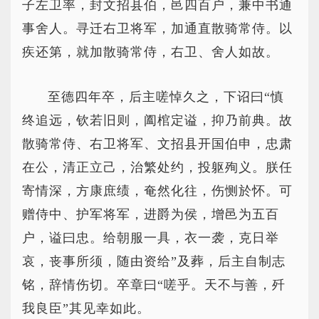
子左卫率，封文招县伯，邑四百户，兼中书通
事舍人。寻迁右卫将军，加通直散骑常侍。以
疾还第，就加散骑常侍，右卫、舍人如故。
至德四年卒，后主嗟悼久之，下诏曰“慎
终追远，钦若旧则，阖棺定谥，抑乃前典。故
散骑常侍、右卫将军、文招县开国伯申，忠肃
在公，清正立己，治繁处约，投躯殉义。朕任
寄情深，方康庶绩，奄然化往，伤恻於怀。可
赠侍中、护军将军，进爵为侯，增邑为五百
户，谥曰忠。给朝服一具，衣一袭，克日举
哀，丧事所须，随由资给”及葬，后主自制志
铭，辞情伤切。卒章曰“嗟乎。天不与善，歼
我良臣”其见幸如此。