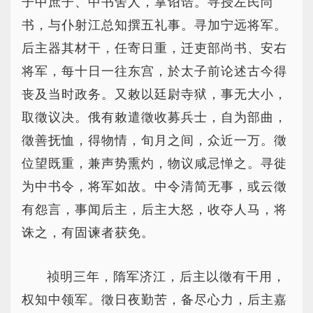
子中庶子、中书舍人，掌诏诰。寻授左民尚
书，与仆射江总知撰五礼事。寻加宁远将军。
后主器其材干，任寄日重，迁吏部尚书、安右
将军，每十日一往东宫，於太子前论述古今得
丧及当时政务。又敕以廷尉寺狱，事无大小，
取徵议决。俄有敕遣徵收募兵士，自为部曲，
徵善抚恤，得物情，旬月之间，众近一万。徵
位望既重，兼声势熏灼，物议咸忌惮之。寻徙
为中书令，将军如故。中令清简无事，或云徵
有怨言，事闻后主，后主大怒，收夺人马，将
诛之，有固谏者获免。
祯明三年，隋军济江，后主以徵有干用，
权知中领军。徵日夜勤苦，备尽心力，后主嘉