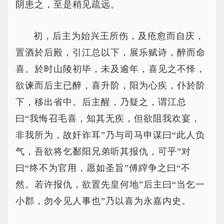
阴患之，至是稍见疏远。
初，后主为始兴王所伤，及疮愈而自庆，
置酒於后殿，引江总以下，展乐赋诗，醉而命
喜。於时山陵初毕，未及逾年，喜见之不怿，
欲谏而后主已醉，喜升阶，阳为心疾，仆於阶
下，移出省中。后主醒，乃疑之，谓江总
曰“我悔召毛喜，知其无疾，但欲阻我欢宴，
非我所为，故奸诈耳”乃与司马申谋曰“此人负
气，吾欲将乞鄱阳兄弟听其报仇，可乎”对
曰“终不为官用，愿如圣旨”傅縡争之曰“不
然。若许报仇，欲置先皇何地”后主曰“当乞一
小郡，勿令见人事也”乃以喜为永嘉内史。