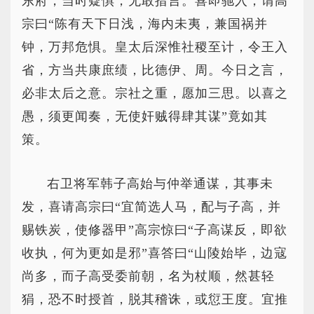
东府，当时疑惧，无敢措言。喜即驰入，谓高
宗曰“陈有天下日浅，海内未夷，兼国祸并
钟，万邦危惧。皇太后深惟社稷至计，令王入
省，方当共康庶绩，比德伊、周。今日之言，
必非太后之意。宗社之重，愿加三思。以喜之
愚，须更闻奏，无使奸贼得肆其谋”竟如其
策。
右卫将军韩子高始与仲举通谋，其事未
发，喜请高宗曰“宜简选人马，配与子高，并
赐铁炭，使修器甲”高宗惊曰“子高谋反，即欲
收执，何为更如是邪”喜答曰“山陵始毕，边寇
尚多，而子高受委前朝，名为杖顺，然甚轻
狷，恐不时授首，脱其稽诛，或愆王度。宜推