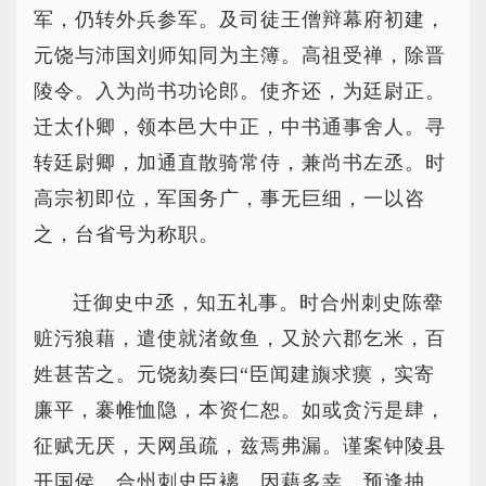
军，仍转外兵参军。及司徒王僧辩幕府初建，
元饶与沛国刘师知同为主簿。高祖受禅，除晋
陵令。入为尚书功论郎。使齐还，为廷尉正。
迁太仆卿，领本邑大中正，中书通事舍人。寻
转廷尉卿，加通直散骑常侍，兼尚书左丞。时
高宗初即位，军国务广，事无巨细，一以咨
之，台省号为称职。
迁御史中丞，知五礼事。时合州刺史陈舝
赃污狼藉，遣使就渚敛鱼，又於六郡乞米，百
姓甚苦之。元饶劾奏曰“臣闻建旟求瘼，实寄
廉平，褰帷恤隐，本资仁恕。如或贪污是肆，
征赋无厌，天网虽疏，兹焉弗漏。谨案钟陵县
开国侯、合州刺史臣褵，因藉多幸，预逢抽