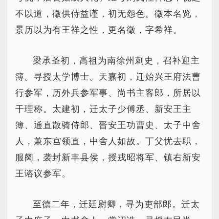
不以道，徵供侍益谨，初无怨色。徵本名览，
景历以为有王祥之性，更名徵，字希祥。
梁承圣初，高祖为南徐州刺史，召补迎主
簿。寻授太学博士。天嘉初，迁始兴王府法曹
行参军，历外兵参军事、尚书主客郎，所居以
干理称。太建初，迁太子少傅丞、新安王主
簿、通直散骑侍郎、晋安王功曹史、太子中舍
人，兼东宫领直，中舍人如故。丁父忧去职，
服阕，袭封新丰县侯，授戎昭将军、镇右新安
王谘议参军。
至德二年，迁廷尉卿，寻为吏部郎。迁太