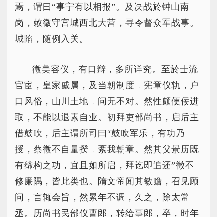
焉，谓曰“事宁有以相报”。及决战於钟山南
岗，敕徵守宫城西北大营，寻令督众军战事。
城陷，随例入关。
徵美容仪，有口辩，多所详究。至於士流
官宦，皇家戚属，及当朝制度，宪章仪轨，户
口风俗，山川土地，问无不对。然性颇便佞进
取，不能以退素自业。初拜吏部尚书，启后主
借鼓吹，后主谓所司曰“鼓吹军乐，有功乃
授，蔡徵不自量揆，紊我朝章。然其父景历既
有缔构之功，宜且如所启，拜讫即追还”徵不
修廉隅，皆此类也。隋文帝闻其敏赡，召见顾
问，言辄会旨，然累年不调，久之，除太常
丞。历尚书民部仪曹郎，转给事郎，卒，时年