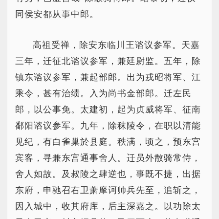
同侯安都从事中郎。
高祖受禅，除安东临川王谘议参军。天嘉
三年，迁征北谘议参军，兼廷尉监。五年，除
镇东谘议参军，兼起部郎。出为戎昭将军、江
乘令，甚有治绩。入为尚书金部郎。迁左民
郎，以公事免。太建初，起为贞威将军、征南
鄱阳谘议参军。九年，除秣陵令，在职以清能
见纪，有白雀巢於县庭。秩满，顷之，预东宫
宾客，寻兼东宫通事舍人。迁员外散骑常侍，
舍人如故。及叔陵之肆逆也，事既不捷，出据
东府，申驰召右卫萧摩诃帅兵先至，追斩之，
因入城中，收其府库，后主深嘉之。以功除太