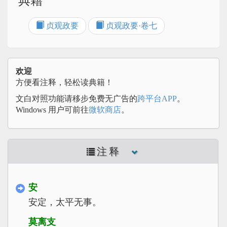
典籍
贞观政要
贞观政要·卷七
欢迎
方便看注释，轻松读典籍！
文白对照功能请移步免费无广告的
跨平台APP
。
Windows 用户可前往
微软商店
。
注释
安
安定，太平无事。
莫离支