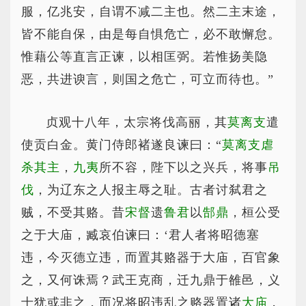
服，亿兆安，自谓不减二主也。然二主末途，
皆不能自保，由是每自惧危亡，必不敢懈怠。
惟藉公等直言正谏，以相匡弼。若惟扬美隐
恶，共进谀言，则国之危亡，可立而待也。”
贞观十八年，太宗将伐高丽，其
莫离支
遣
使贡白金。黄门侍郎褚遂良谏曰：“
莫离支虐
杀其主
，
九夷
所不容，陛下以之兴兵，将事
吊
伐
，为辽东之人报主辱之耻。古者讨弑君之
贼，不受其赂。昔
宋督
遗
鲁君
以
郜鼎
，桓公受
之于大庙，臧哀伯谏曰：‘君人者将昭德塞
违，今灭德立违，而置其赂器于大庙，百官象
之，又何诛焉？武王克商，迁九鼎于雒邑，义
士犹或非之，而况将昭违乱之赂器置诸
大庙
，