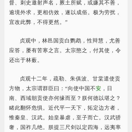
督、刺史邀射声名，厥土所赋，或嫌其不善，
逾境外求，更相仿效，遂以成俗。极为劳扰，
宜改此弊，不得更然。”
贞观中，林邑国贡白鹦鹉，性辩慧，尤善
应答，屡有苦寒之言。太宗愍之，付其使，令
还出于林薮。
贞观十二年，疏勒、朱俱波、甘棠遣使贡
方物，太宗谓群臣曰：“向使中国不
安
，日
南、西域朝贡使亦何缘而至？朕何德以堪之？
睹此翻怀危惧。近代平一天下，拓定边方者，
惟秦皇、汉武。始皇暴虐，至子而亡。汉武骄
奢，国祚几绝。朕提三尺剑以定四海，远夷率