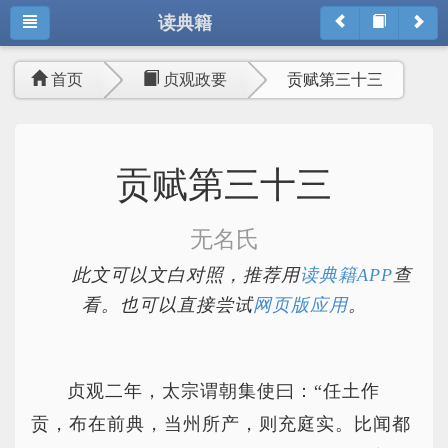
读典籍
首页
贞观政要
贡赋第三十三
贡赋第三十三
无名氏
此文可以文白对照，推荐用
读典籍APP
查
看。也可以直接尝试
网页版应用
。
贞观二年，太宗谓朝集使曰：“任土作
贡，布在前典，当州所产，则充庭实。比闻都