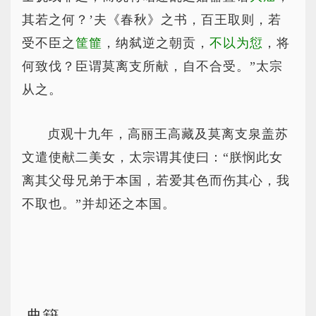
其若之何？’夫《春秋》之书，百王取则，若
受不臣之
筐篚
，纳弑逆之朝贡，
不以为愆
，将
何致伐？臣谓莫离支所献，自不合受。”太宗
从之。
贞观十九年，高丽王高藏及莫离支泉盖苏
文遣使献二美女，太宗谓其使曰：“朕悯此女
离其父母兄弟于本国，若爱其色而伤其心，我
不取也。”并却还之本国。