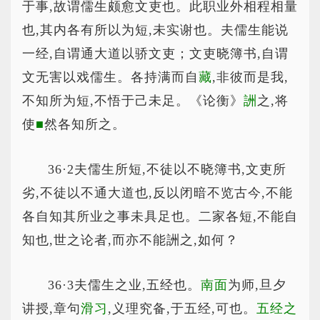
于事,故谓儒生颇愈文吏也。此职业外相程相量
也,其内各有所以为短,未实谢也。夫儒生能说
一经,自谓通大道以骄文吏；文吏晓簿书,自谓
文无害以戏儒生。各持满而自
藏
,非彼而是我,
不知所为短,不悟于己未足。《论衡》
詶
之,将
使
■
然各知所之。
36·2夫儒生所短,不徒以不晓簿书,文吏所
劣,不徒以不通大道也,反以闭暗不览古今,不能
各自知其所业之事未具足也。二家各短,不能自
知也,世之论者,而亦不能詶之,如何？
36·3夫儒生之业,五经也。
南面
为师,旦夕
讲授,章句
滑习
,义理究备,于五经,可也。
五经之