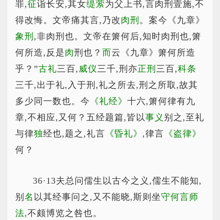
罪,
征
诣长安,其女
缇萦
为父上书,言肉刑壹施,不
得改悔。文帝痛其言,乃改
肉刑
。案今《九章》
象刑
,非肉刑也。文帝在箫何后,知时肉刑也,箫
何所造,反是
肉
刑也？
而
云《九章》箫何所造
乎？”
古礼
三百,
威仪
三千,刑亦
正刑
三百,
科条
三千,出于礼,入于刑,礼之所去,刑之所取,故其
多少同一数也。今
《礼经》
十六,箫何律有九
章,不相应,又何？五经题篇,皆以
事义
别之,至礼
与律
独
经也,题之,礼言
《昏礼》
,律言
《盗律》
何？
36·13夫总问儒生以古今之义,儒生不能知,
别
名
以其经事问之,又不能晓,斯则坐
守何言师
法
,不颇博览之咎也。