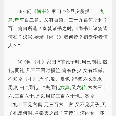
36·8问
《尚书》
家曰:“今旦夕所授
二十九
篇
,
奇
有百二篇。又有百篇。二十九篇何所起？
百二篇何所造？秦焚诸书之时,《尚书》诸篇皆
何在？汉兴,始录《尚书》者何帝？初受学者何
人？”
36·9问《礼》家曰:“前孔子时,周已制礼,殷
礼,夏礼,凡三王因时损益,篇有多少,文有增减。
不知今《礼》,周乎,殷、夏也？”彼必以汉承
周,将曰:“周礼。”夫周礼
六典
,又六
转
,六六三十
六,三百六十,是以周官三百六十也。案今
《礼》不见六典,无三百六十官,又不见天子,天
子礼废何时,岂秦灭之哉？宣帝时,河内女子坏