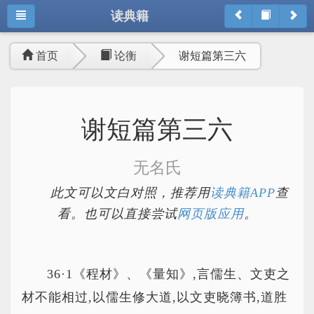
读典籍
首页
论衡
谢短篇第三六
谢短篇第三六
无名氏
此文可以文白对照，推荐用
读典籍APP
查
看。也可以直接尝试
网页版应用
。
36·1《程材》、《量知》,言儒生、文吏之
材不能相过,以儒生修大道,以文吏晓簿书,道胜