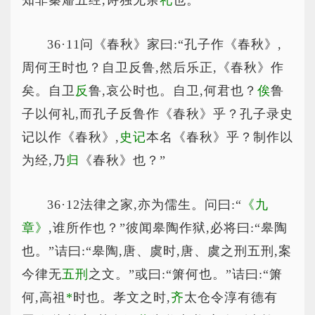
知非秦燔五经,诗独无余
礼
也。
36·11问《春秋》家曰:“孔子作《春秋》,
周何王时也？自卫反鲁,然后乐正,《春秋》作
矣。自卫
反
鲁,哀公时也。自卫,何君也？
俟
鲁
子以何礼,而孔子反鲁作《春秋》乎？孔子录史
记以作《春秋》,
史记
本名《春秋》乎？制作以
为经,乃
归
《春秋》也？”
36·12法律之家,亦为儒生。问曰:“
《九
章》
,谁所作也？”彼闻皋陶作狱,必将曰:“皋陶
也。”诘曰:“皋陶,唐、虞时,唐、虞之刑五刑,案
今律无
五刑
之文。”或曰:“箫何也。”诘曰:“箫
何,高祖
*
时
也。孝文之时,
齐
太仓令淳有德有