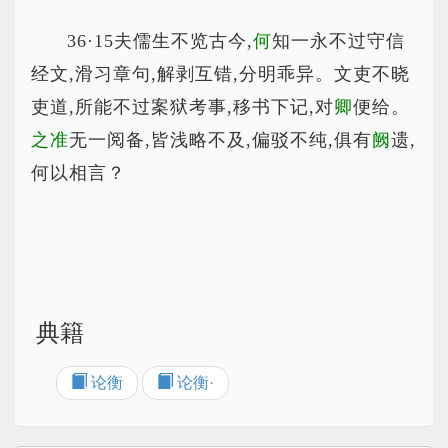
36·15夫儒生不览古今,
何
知一永不过守信
经文,滑习章句,解剥互错,分明乖异。文吏不晓
吏道,所能不过案狱考事,移书下记,对
卿
便给。
之准
无一阅备,皆浅略不及,偏驳不纯,俱有
阙
遗,
何以相言？
典籍
论衡
论衡·