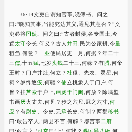
36·14文吏自谓知官事,晓簿书。问之
曰:“晓知其事,当能究达其义,通见其意否？”文
吏必将
罔然
。问之曰:“古者封侯,各专国土,今
置
太守
令长,何义？古人
井田
,民为公家耕,今
量
租刍,何意？一
业
使民居更一月,何据？年二十
三
儒
,十五
赋
,七岁
头钱
二十三,何缘？有
腊
,何帝
王时？门户井灶,何立？
社
稷、先农、灵星,何
祠？岁终逐
疫
,何驱？
使
立桃象人于门户,何
旨？挂
芦索
于户上,
画虎于门阑
,何放？除墙壁
书画
厌
火丈夫,何见？步之六尺,冠之六寸,
何
应
？有
尉史
、令史,无
承
长史,何制？两郡
移书
曰‘敢告卒人,’两县不言,何解？郡言事
二府
曰‘敢言之,’
司空
曰‘上’,何状？
赐民爵八级
,何