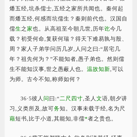
燔五经,坑杀儒士,五经之家所共闻也。秦何起
而燔五经,何感而坑儒生？秦则前代也。汉国自
儒
生
之
家
也。从高祖至今朝几世,历年
讫
今几
载？初受何命,复获何瑞？得天下难易孰与殷、
周？家人子弟学问历几岁,人问之曰:“居宅几
年？祖先何为？”不能知者,愚子弟也。然则儒
生不能知汉事,世之愚蔽人也。
温故知新
,可以
为师。古今不知,称师如何？
36·5彼人
问
曰:“
二尺四寸
,圣人
文
语,朝夕讲
习,义类所及,故可
务
知。汉事未载于经,名为尺
藉
短书,比于小道,其能知,非儒
*
者
之贵也。