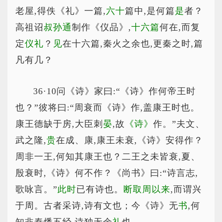
老屋,得佚《礼》一篇,
六十
篇中,是何篇
是
者？
高祖诏
叔孙通
制作《仪品》,
十六篇
何在,而复
定
仪礼
？
见
在十六篇,秦火之余也,更秦之时,篇
凡有几？
36·10问《诗》家曰:“《诗》作何帝王时
也？”彼将曰:“周衰而《诗》作,盖康王时也。
康王德缺于房,大臣刺
晏
,故
《诗》
作。”夫文、
武之隆,
贵
在成、康,康王未衰,《诗》安得作？
周非一王,何知其康王也？二王之未皆衰,夏、
殷衰时,《诗》何不作？《尚书》曰:“诗言志,
歌咏言。”
此时
已有诗也。
断取周以来
,而谓兴
于周。古者采诗,诗有文也；今《诗》无
书
,何