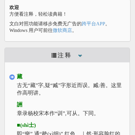
欢迎
方便看注释，轻松读典籍！
文白对照功能请移步免费无广告的
跨平台APP
。
Windows 用户可前往
微软商店
。
注释
藏
古无“藏”字,疑“臧”字形近而误。臧:善。这里
作高明讲。
詶
章录杨校宋本作“训”,可从。下同。
■(shì士)
即“奭”,通“赩(xì细)”,红色。｜然:形容脸红的