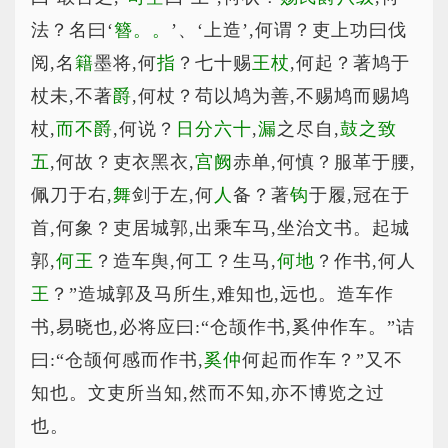
法？名曰‘
簪。。
’、‘上造’,何谓？吏上功曰伐
阅,名
籍
墨将,何
指
？七十赐
王杖
,何起？著鸠于
杖未,不著
爵
,何杖？苟以鸠为善,不赐鸠而赐鸠
杖,
而不爵
,何说？
日分六十
,
漏
之尽自,
鼓之致
五
,何故？吏衣黑衣,
宫阙
赤单,何慎？服革于腰,
佩刀于右,
舞
剑于左,何
人
备？著
钩
于履,冠在于
首,何象？吏居城郭,出乘车马,坐治文书。起城
郭,
何王
？造车舆,何工？生马,
何地
？作书,何人
王
？”造城郭及马所生,难知也,远也。造车作
书,易晓也,必将应曰:“仓颉作书,奚仲作车。”诘
曰:“仓颉何感而作书,
奚仲
何起而作车？”又不
知也。文吏所当知,然而不知,亦不博览之过
也。