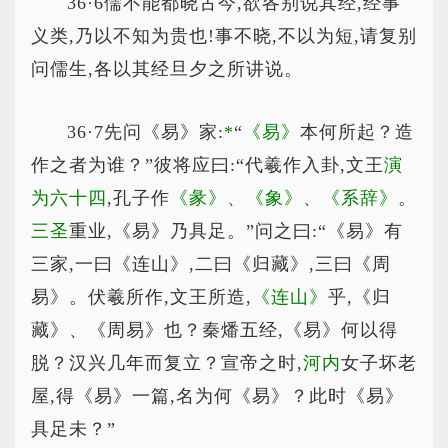
36·6儒不能都晓古今,欲各别说其经,经事
义类,乃以不知为贵也!事不晓,不以为短,请复别
问儒生,各以其经旦夕之所讲说。
36·7先问《易》家:
*
“
《易》
本何所起？造
作之者为谁？”彼将应曰:“代羲作入卦,文王
演
为六十四
,孔子作
《彖》、《象》、《系辞》
。
三圣
重业,《易》乃具足。”问之曰:“《易》有
三家,一曰《连山》,二曰《归藏》,三曰《周
易》。伏羲所作,文王所造,
《连山》
乎,《归
藏》、《周易》也？秦燔五经,《易》何以得
脱？汉兴几年而复立？宣帝之时,
河内
女子坏老
屋,得《易》一篇,名为何《易》？此时《易》
具足未？”