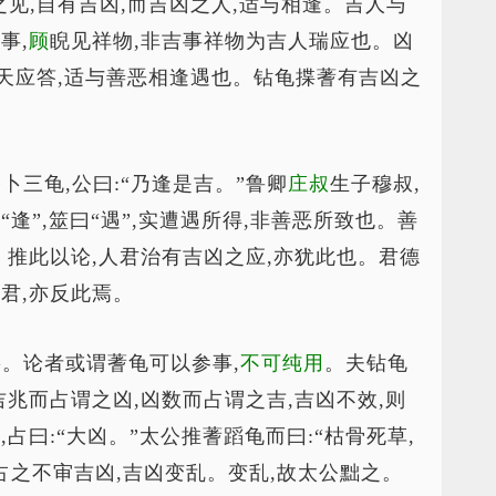
数之见,自有吉凶,而吉凶之人,适与相逢。吉人与
事,
顾
睨见祥物,非吉事祥物为吉人瑞应也。凶
天应答,适与善恶相逢遇也。钻龟揲蓍有吉凶之
公
卜三龟,公曰:“乃逢是吉。”鲁卿
庄叔
生子穆叔,
“逢”,筮曰“遇”,实遭遇所得,非善恶所致也。善
。推此以论,人君治有吉凶之应,亦犹此也。君德
君,亦反此焉。
者寡。论者或谓蓍龟可以参事,
不可纯用
。夫钻龟
吉兆而占谓之凶,凶数而占谓之吉,吉凶不效,则
占曰:“大凶。”太公推蓍蹈龟而曰:“枯骨死草,
,占之不审吉凶,吉凶变乱。变乱,故太公黜之。