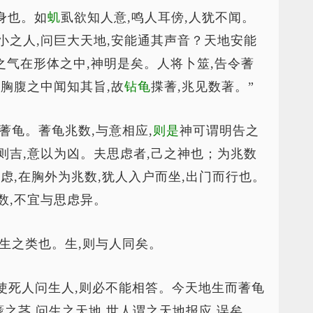
人身也。如
虮
虱欲知人意,鸣人耳傍,人犹不闻。
小之人,问巨大天地,安能通其声音？天地安能
之气在形体之中,神明是矣。人将卜筮,告令蓍
从胸腹之中闻知其旨,故
钻龟
揲蓍,兆见数著。”
问蓍龟。蓍龟兆数,与意相应,
则是
神可谓明告之
则吉,意以为凶。夫思虑者,己之神也；为兆数
虑,在胸外为兆数,犹人入户而坐,出门而行也。
数,不宜与思虑异。
,生之类也。生,则与人同矣。
使死人问生人,则必不能相答。今天地生而蓍龟
蓍之茎,问生之天地,世人谓之天地报应,误矣。