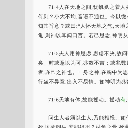
71·4人在天地之间,犹虮虱之着
何则？小大不均,音语不通也。今以微
知其旨意？或曰:“人怀天地之气,天地
龟,则神以耳闻口言。若己思念,神明
71·5夫人用神思虑,思虑不决,故
矣。时或意以为可,兆数不吉；或兆数
者,亦己之神也。一身之神,在胸中为思
行坐不异意,出入不易情。如神明为兆
71·6天地有体,故能摇动。摇动
有
问生人者须以生人,乃能相报。如
死,以死问生,安能得报？枯龟之骨,死