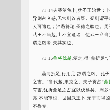
71·14夫蓍筮龟卜,犹圣王治世
异则占者惑,无常则议者疑。疑则谓平
人可遭也；治遇符瑞,圣德之验也。周
武王不当起,出不宜逢瑞；使武王命当兴
谓之凶者,失其实也。
71·15
鲁将伐越
,筮之,得“鼎折足
鼎而折足,行用足,故谓之凶。孔子
之吉。”鲁代越,果克之。夫子贡占“
鼎
有吉,犹折鼎足之占宜以伐越矣。周多
兆,不能审也。世因武王卜,无非而得凶
不得专。