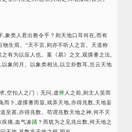
字,象类人君出教令乎？则天地口耳何在,而有
百物生焉。”天不言,则亦不听人之言。天道称
然之有为以应人也。案《易》之文,观揲蓍之法,
,以象闰月。以象类相法,以立卦数耳,岂云天地
无求,空扣人之门；无问,虚
辨
人之前,则主人笑而
而卜,虚揲蓍而筮,戏弄天地,亦得兆数,天地妄
无道至甚,亦得兆数。苟谓兆数天地之神,何不灭
体疾痛,血气凑
踊
？而犹为之见兆出数,何天地之
问天地,兆数非天地之报,明矣。