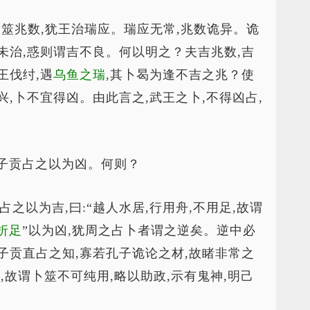
；卜筮兆数,犹王治瑞应。瑞应无常,兆数诡异。诡
未治,惑则谓吉不良。何以明之？夫吉兆数,吉
王伐纣,遇
乌鱼之瑞
,其卜曷为逢不吉之兆？使
,卜不宜得凶。由此言之,武王之卜,不得凶占,
”,子贡占之以为凶。何则？
占之以为吉,曰:“越人水居,行用舟,不用足,故谓
折足
”以为凶,犹周之占卜者谓之逆矣。逆中必
子贡直占之知,寡若孔子诡论之材,故睹非常之
,故谓卜筮不可纯用,略以助政,示有鬼神,明己