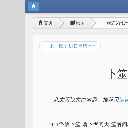
首页
论衡
卜筮篇第七
← 上一篇： 讥日篇第七十
卜筮
此文可以文白对照，推荐用
读典
71·1俗信
卜
筮,谓卜者问天,筮者问