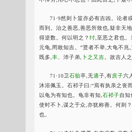
71·9然则卜筮亦必有吉凶。论者
而到。治之善恶,善恶所致也,疑非天
得逆数。何以明之？
纣
,至恶之君也。
元龟,罔敢知吉。”贤者不举,大龟不兆,
既多,
丰
、沛子弟,
卜之又吉
。故吉人之
71·10卫
石骀
卒,无
適
子,有
庶子
六
沐浴佩玉。石祁子曰:“焉有执亲之丧而
以龟为有知也。龟非有知,
石祁子
自知
使时不卜,谋之于众,亦犹称善。何则
也。