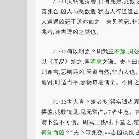
71·11夫钻龟揲蓍,自有兆数,兆
善兆合,凶人与恶数遇,犹吉人行道逢吉
人遭遇凶恶于道亦如之。夫见善恶,非
兆者,逢吉遭凶之类也。
71·12何以明之？周武王
不豫
,
周
以《周易》筑之,遇
明夷
之谦。夫卜曰:
则逢吉,恶则遇凶,天道自然,非为人也
遭贤,时适当平,嘉物奇瑞偶至。不肖之
71·13世人言卜筮者多,得实诚
揲蓍,兆数辄见,见无常占,占者生意。
谓卜筮不可信。周武王伐纣,卜筮之,逆,
何知而凶
？”夫卜筮兆数,非吉凶误也