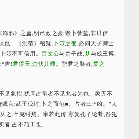
《饰邪》之篇,明己效之验,毁卜訾筮,非世信
误也。《洪范》稽疑,
卜筮之变
,必问天子卿士,
谓卜筮不可信用。
晋文公
与楚子战,
梦
与成王搏,
:“吉!
君得天
,
楚伏其罪
。盬君之脑者,
柔之
者不见象
指
,犹周占龟者不见兆者为也。象无不
或言:武王伐纣,卜之而龟■。占者曰:“凶。”太
王从之,卒克纣焉。审若此传,亦复孔子论卦,咎犯
实者,占不巧工也。