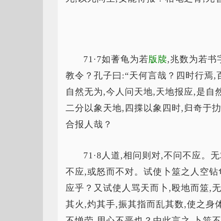
71·7如蓍龟为若
版牍
,兆数为若书
教令？孔子曰:“天何言哉？四时行焉,
自然无为,今人问天地,天地报应,是自
二分以象天地,四揲以象四时,归奇于扐
合报人哉？
71·8人道,相问则对,不问不应。
不应,或怒而不对。试使卜筮之人空钻龟
应乎？又试使人骂天而卜,殴地而筮,
其火,灼其手,振其指而乱其数,使之身
不惮劳,用心不恶也？由此言之,卜筮不