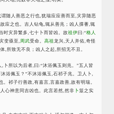
或谓随人善恶之行也,犹瑞应应善而至,灾异随恶
地故应之也。吉人钻龟,辄从善兆；凶人揲蓍,辄
当时灾异繁多,七十卜而皆凶。故
祖伊
曰:“
格人
灾变亟至,
周武
受命。
高祖
龙兴,天人并佑,奇怪
体,所致无不良；凶人之起,所招无不丑。
人,卜所以为后者,曰:“沐浴佩玉则兆。”五人皆
沐浴佩玉？”不沐浴佩玉,石祁子兆。卫人卜,
也。祁子行善政,有嘉言,言嘉政善,故有明瑞。
？人心神意同吉凶也。此言若然,然非
卜
筮之实