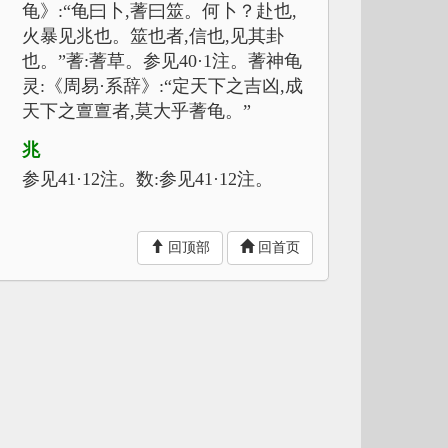
龟》:“龟曰卜,蓍曰筮。何卜？赴也,
火暴见兆也。筮也者,信也,见其卦
也。”蓍:蓍草。参见40·1注。蓍神龟
灵:《周易·系辞》:“定天下之吉凶,成
天下之亶亶者,莫大乎蓍龟。”
兆
参见41·12注。数:参见41·12注。
子路
参见8·3注⑮。
回顶部
回首页
猪肩羊膊
猪羊的肩胛骨。按:1954年,郑州二里
冈殷墟遗址出土有卜用甲骨,经古脊
椎动物研究室鉴定,有些是猪和羊的
肩胛骨。此外辉县琉璃阁出土,也有
些猪骨卜辞,就此可证《论衡》所引
子路之言是有依据的。