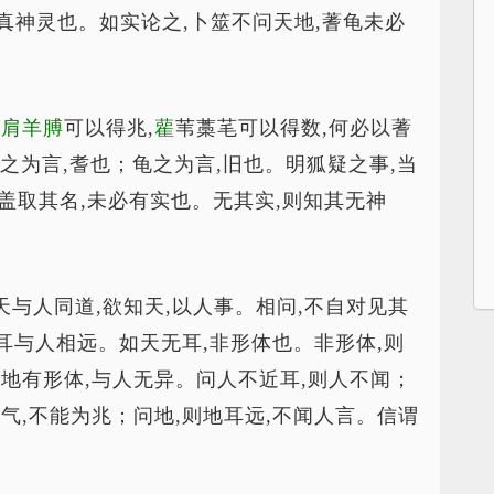
真神灵也。如实论之,卜筮不问天地,蓍龟未必
猪肩羊膊
可以得兆,
雚
苇藁芼可以得数,何必以蓍
之为言,耆也；龟之为言,旧也。明狐疑之事,当
,盖取其名,未必有实也。无其实,则知其无神
？天与人同道,欲知天,以人事。相问,不自对见其
,耳与人相远。如天无耳,非形体也。非形体,则
,地有形体,与人无异。问人不近耳,则人不闻；
气,不能为兆；问地,则地耳远,不闻人言。信谓