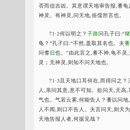
否而信吉凶。其意谓天地审告报,蓍龟
神灵。有神灵,问天地,俗儒所言也。
71·2何以明之？
子路
问孔子曰:“
龟？”孔子曰:“不然,盖取其名也。夫
蓍
问耆
旧
也。”由此言之,蓍不神,龟不灵
灵；无神灵,则知不问天地也。
71·3且天地口耳何在,而得问之
人,亲问其意,意不可知。欲问天,天高
气也。气若云雾,何能告人？蓍以问地
人不闻,则口不告人。夫言问天,则天为
天地告报人者,何据见哉？