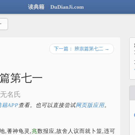
读典籍 DuDianJi.com
一
下一篇： 辨祟篇第七二 →
篇第七一
无名氏
籍APP
查看。也可以直接尝试
网页版应用
。
地,蓍神龟灵,
兆
数报应,故舍人议而就卜筮,违可