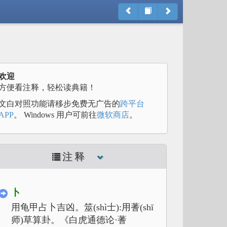
欢迎
方便看注释，轻松读典籍！
文白对照功能请移步免费无广告的
跨平台
APP
。 Windows 用户可前往
微软商店
。
注释
卜
用龟甲占卜吉凶。筮(shì士):用蓍(shī
师)草算卦。《白虎通德论·蓍