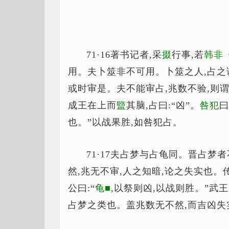
71·16著书记者,采
掇
行事,若
韩非
用。夫卜筮非不可用。卜筮之人,占之
或时审是。夫不能审占,兆数不验,则
成王在上而
盬
其脑,占曰:“凶”。
咎犯
曰
也。”以战果胜,如咎犯占。
71·17夫占梦与占龟同。晋占梦
然,兆无不审,人之知暗,论之失实也。传
公曰:“
龟■
,以祭则凶,以战则胜。”武
占梦之类也。盖兆数无不然,而吉凶失