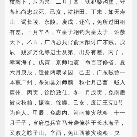
杖阙下，斥为民。二月丁酉，寇犯柴沟堡，守
备韩尚忠战死。己亥，耕耤田。丁未，如天寿
山，谒长陵、永陵。庚戌，还宫，免所过田租
有差。三月辛酉，立皇子翊钧为皇太子，诏赦
天下。乙丑，广西总兵官俞大猷讨广东贼。戊
辰，赐罗万化等进士及第、出身有差。丙子，
幸南海子。戊寅，京师地震，命百官修省。夏
六月庚辰，遣使两畿录囚。己丑，广东贼曾一
本寇广州，杀知县刘师颜。秋七月己酉，贼入
廉州。丙寅，徐阶致仕。冬十月戊寅，免南畿
被灾秋粮，振淮、徐饑。己亥，废辽王宪节
为庶人。甲辰，免畿内、河南被灾秋粮，十一
月壬子，宣府总兵官马芳袭俺答于长水海子，
又败之鞍子山。辛酉，免江西被灾税粮，戊