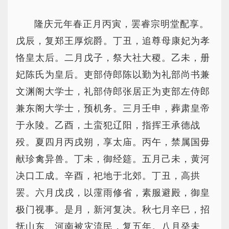
隆庆元年春正月丙寅，罢睿宗明堂配享。
戊辰，复郑王厚烷爵。丁丑，追尊母康妃为孝
恪皇太后。二月戊子，祭大社大稷。乙未，册
妃陈氏为皇后。吏部侍郎陈以勤为礼部尚书兼
文渊阁大学士，礼部侍郎张居正为吏部左侍郎
兼东阁大学士，预机务。三月壬申，葬肃皇帝
于永陵。乙酉，土蛮犯辽阳，指挥王承德战
殁。夏四月丙戌朔，享太庙。丙午，禁属国毋
献珍禽异兽。丁未，御经筵。五月己未，黄河
决口工成。辛酉，祀地于北郊。丁丑，高拱
罢。六月戊戌，以霪雨修省，素服避殿，御皇
极门视事。是月，新河复决。秋七月辛巳，招
抚山东、河南被灾流民，复五年。八月癸未