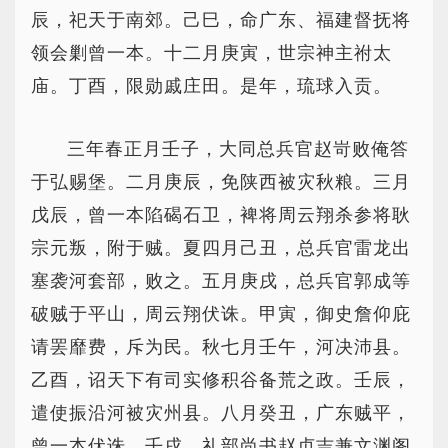
辰，祀天于南郊。己巳，命广东、福建督抚将
领会剿曾一本。十二月庚寅，世宗神主祔太
庙。丁酉，限勋戚庄田。是年，琉球入贡。
三年春正月壬子，大同总兵官赵岢败俺答
于弘赐堡。二月庚辰，免陕西被灾秋粮。三月
戊辰，曾一本陷碣石卫，裨将周云翔杀参将耿
宗元叛，附于贼。夏四月己丑，总兵官雷龙出
塞袭河套部，败之。五月庚戌，总兵官郭成等
破贼于平山，周云翔伏诛。甲寅，御史詹仰庇
请罢靡费，斥为民。秋七月壬午，河决沛县。
乙酉，诏天下有司实修积谷备荒之政。壬辰，
遣使振沿河被灾州县。八月癸丑，广东贼平，
曾一本伏诛。壬戌，礼部尚书赵贞吉兼文渊阁