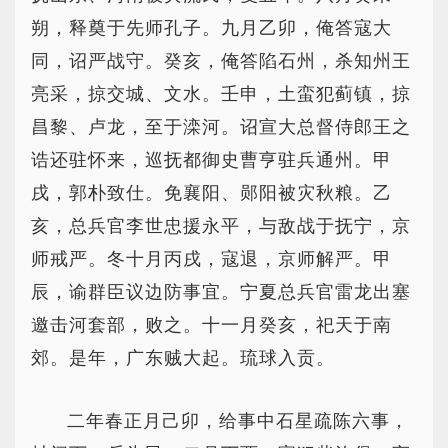
朔，释奠于先师孔子。九月乙卯，俺答寇大
同，诏严战守。癸亥，俺答陷石州，杀知州王
亮采，掠交城、文水。壬申，土蛮犯蓟镇，掠
昌黎、卢龙，至于滦河。诏宣大总督侍郎王之
诰还驻怀来，巡抚都御史曹亨驻兵通州。甲
戌，郭朴致仕。免襄阳、郧阳被灾秋粮。乙
亥，总兵官李世忠援永平，与敌战于抚宁，京
师戒严。冬十月丙戌，寇退，京师解严。甲
辰，谕群臣议边防事宜。宁夏总兵官雷龙出塞
邀击河套部，败之。十一月癸亥，祀天于南
郊。是年，广东贼大起。琉球入贡。
二年春正月己卯，给事中石星疏陈六事，