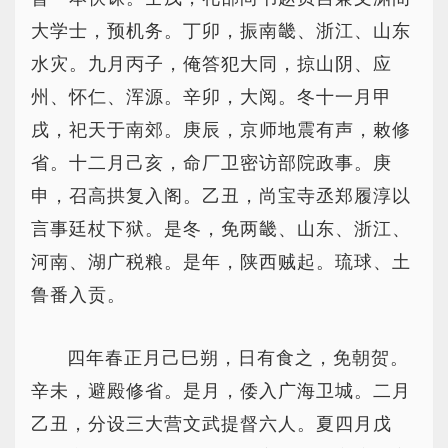
大学士，预机务。丁卯，振南畿、浙江、山东
水灾。九月丙子，俺答犯大同，掠山阴、应
州、怀仁、浑源。辛卯，大阅。冬十一月甲
戌，祀天于南郊。庚辰，京师地震有声，敕修
省。十二月己亥，命厂卫密访部院政事。庚
申，召高拱复入阁。乙丑，尚宝寺丞郑履淳以
言事廷杖下狱。是冬，免两畿、山东、浙江、
河南、湖广税粮。是年，陕西贼起。琉球、土
鲁番入贡。
四年春正月己巳朔，日有食之，免朝贺。
辛未，避殿修省。是月，倭入广海卫城。二月
乙丑，分设三大营文武提督六人。夏四月戊