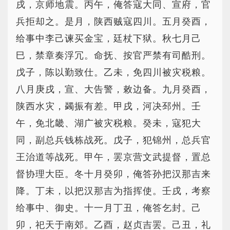
戌，京师地震。丙午，俺答寇大同、宣府，官
兵拒却之。是月，陕西贼寇四川。五月癸酉，
给事中李己谏买金宝，廷杖下狱。秋七月己
巳，禁章奏浮冗。命抚、按官严禁有司酷刑。
戊子，陈以勤致仕。乙未，免四川被灾税粮。
八月庚戌，宣、大告警，敕边备。九月癸酉，
陕西水灾，蠲振有差。甲戌，河决邳州。壬
午，免北畿、湖广被灾税粮。癸未，寇犯大
同，副总兵钱栋战死。戊子，犯锦州，总兵官
王治道等战死。甲午，罢京营文武提督，置总
督协理大臣。冬十月癸卯，俺答孙把汉那吉来
降。丁未，以把汉那吉为指挥使。壬戌，考察
给事中、御史。十一月丁丑，俺答乞封。己
卯，祀天于南郊。乙酉，赵贞吉罢。己丑，礼