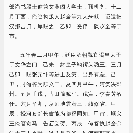
部尚书殷士儋兼文渊阁大学士，预机务。十二
月丁酉，俺答执叛人赵全等九人来献，诏遣把
汉那吉归，厚赐之。乙卯，受俘，磔赵全等于
市。
五年春二月甲午，廷臣及朝觐官谒皇太子
于文华左门。己未，封皇子翊镠为潞王。三月
己卯，赐张元忭等进士及第、出身有差。己
丑，封俺答为顺义王。夏四月甲午，河复决邳
州。五月壬戌，古田僮贼平。戊寅，李春芳致
仕。六月辛卯，京师地震者三，敕修省。甲
辰，授河套部长吉能为都督同知。甲寅，顺义
王俺答贡马，告庙受贺。丙辰，俺答执赵全余