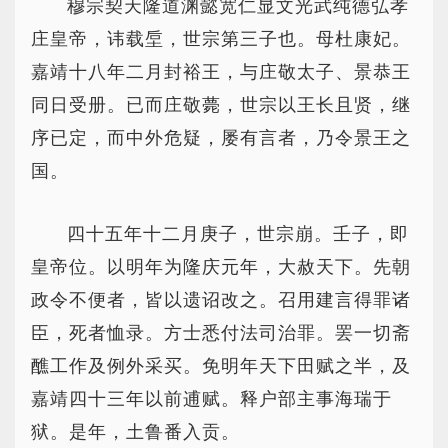
穆宗契天隆道渊懿宽仁显文光武纯德弘孝
庄皇帝，讳载垕，世宗第三子也。母杜康妃。
嘉靖十八年二月封裕王，与庄敬太子、景恭王
同日受册。已而庄敬薨，世宗以王长且贤，继
序已定，而中外危疑，屡有言者，乃令景王之
国。
四十五年十二月庚子，世宗崩。壬子，即
皇帝位。以明年为隆庆元年，大赦天下。先朝
政令不便者，皆以遗诏改之。召用建言得罪诸
臣，死者恤录。方士悉付法司治罪。罢一切斋
醮工作及例外采买。免明年天下田赋之半，及
嘉靖四十三年以前逋赋。释户部主事海瑞于
狱。是年，土鲁番入贡。