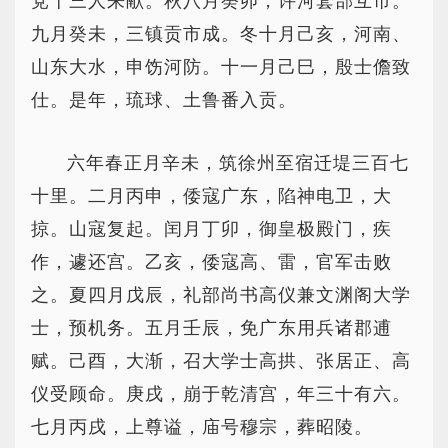
党十三人来献。秋八月癸卯，许河套部互市。
九月癸未，三镇贡市成。冬十月己亥，河南、
山东大水，申饬河防。十一月己巳，殷士儋致
仕。是年，琉球、土鲁番入贡。
六年春正月辛未，筑徐州至宿迁堤三百七
十里。二月丙申，倭寇广东，陷神电卫，大
掠。山寇复起。闰月丁卯，御皇极殿门，疾
作，遽还宫。乙亥，倭寇高、雷，官军击败
之。夏四月戊辰，礼部尚书高仪兼文渊阁大学
士，预机务。五月壬辰，免广东用兵诸郡逋
赋。己酉，大渐，召大学士高拱、张居正、高
仪受顾命。庚戌，崩于乾清宫，年三十有六。
七月丙戌，上尊谥，庙号穆宗，葬昭陵。