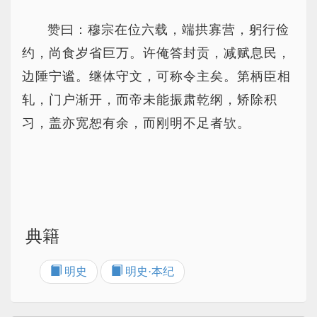
赞曰：穆宗在位六载，端拱寡营，躬行俭
约，尚食岁省巨万。许俺答封贡，减赋息民，
边陲宁谧。继体守文，可称令主矣。第柄臣相
轧，门户渐开，而帝未能振肃乾纲，矫除积
习，盖亦宽恕有余，而刚明不足者欤。
典籍
明史
明史·本纪