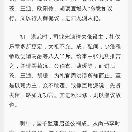
苍、王通、欧阳修、胡瑗宜增入”命悉如议
行。又以行人薛侃议，进陆九渊从祀。
初，洪武时，司业宋濂请去像设主，礼仪
乐章多所更定，太祖不允。成、弘间，少詹程
敏政尝谓马融等八人当斥。给事中张九功推言
之，并请罢荀况、公伯寮、蘧瑗等，而进后
苍、王通、胡瑗。为礼官周洪谟所却而止。至
是以璁力主，众不敢违。毁像盖用濂说，先贤
去留，略如九功言。其进欧阳修，则以濮议故
也。
明年，国子监建启圣公祠成。从尚书李时