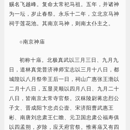
赐名飞越峰。复命太常祀马祖。五年，并诸神
为一坛，岁止春祭。永乐十二年，立北京马神
祠于莲花池。其南京马神，则南太仆主之。
○南京神庙
初称十庙。北极真武以三月三日、九月九
日，道林真觉普济禅师宝志以三月十八日，都
城隍以八月祭帝王后一日，祠山广惠张王渤以
二月十八日，五显灵顺以四月八日、九月二十
八日，皆南京太常寺官祭。汉秣陵尉蒋忠烈公
子文、晋成阳卞忠贞公壸、宋济阳曹武惠王
彬、南唐刘忠肃王仁瞻、元卫国忠肃公福寿俱
以四孟朔，岁除，应天府官祭。惟蒋庙又有四