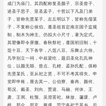
成门为庙门。其四配称复圣颜子、宗圣曾子、
述圣子思子、亚圣孟子。十哲以下凡及门弟
子，皆称先贤某子。左丘明以下，皆称先儒某
子，不复称公侯伯。遵圣祖首定南京国子监规
制，制木为神主。仍拟大小尺寸，著为定式。
其塑像即令屏撤。春秋祭祀，遵国初旧制，十
笾十豆。天下各学，八笾八豆。乐舞止六佾。
凡学别立一祠，中叔梁纥，题启圣化孔氏神
位，以颜无繇、曾点、孔鲤、孟孙氏配，俱称
先贤某氏，至从祀之贤，不可不考其得失。申
党即申枨，厘去其一。公伯寮、秦冉、颜何、
荀况、戴圣、刘向、贾逵、马融、何休、王
肃、王弼、杜预、吴澄罢祀。林放、蘧瑗、卢
植、郑众、郑玄、服虔、范宁各祀于其乡。后