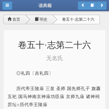
读典籍
首页
明史
卷五十·志第二十六
卷五十·志第二十六
无名氏
◎礼四〔吉礼四〕
历代帝王陵庙 三皇 圣师 国先师孔子 旗纛
五祀 国马神南京神庙功臣庙 京师九庙 诸神祠
厉坛○历代帝王陵庙