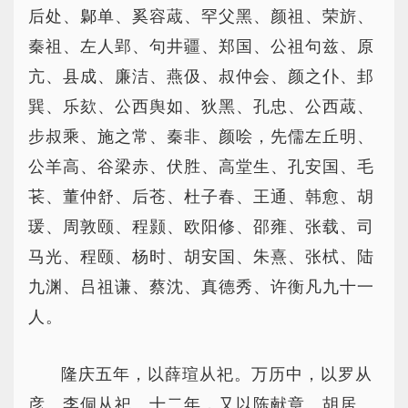
后处、鄡单、奚容蒧、罕父黑、颜祖、荣旂、
秦祖、左人郢、句井疆、郑国、公祖句兹、原
亢、县成、廉洁、燕伋、叔仲会、颜之仆、邽
巽、乐欬、公西舆如、狄黑、孔忠、公西蒧、
步叔乘、施之常、秦非、颜哙，先儒左丘明、
公羊高、谷梁赤、伏胜、高堂生、孔安国、毛
苌、董仲舒、后苍、杜子春、王通、韩愈、胡
瑗、周敦颐、程颢、欧阳修、邵雍、张载、司
马光、程颐、杨时、胡安国、朱熹、张栻、陆
九渊、吕祖谦、蔡沈、真德秀、许衡凡九十一
人。
隆庆五年，以薛瑄从祀。万历中，以罗从
彦、李侗从祀。十二年，又以陈献章、胡居