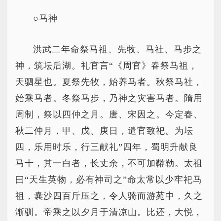
○马神
洪武二年命祭马祖、先牧、马社、马步之
神，筑坛后湖。礼官言“《周官》春祭马祖，
天驷星也。夏祭先牧，始养马者。秋祭马社，
始乘马者。冬祭马步，乃神之灾害马者。隋用
周制，祭以四仲之月。唐、宋因之。今定春、
秋二仲月，甲、戊、庚日，遣官致祀。为坛
四，乐用时乐，行三献礼”四年，蜀明升献良
马十，其一白者，长丈余，不可加鞯勒。太祖
曰“天生英物，必有神司之”命太常以少牢祀马
祖，囊沙四百斤压之，令人骑而游苑中，久之
渐驯。帝乘之以夕月于清凉山。比还，大悦，