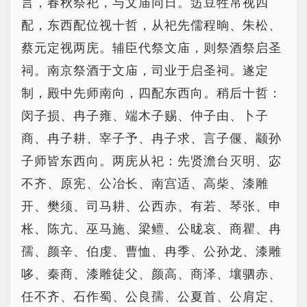
言，春秋祭祀，与文庙同日。笾豆牲帛视四
配，东西配位视十哲，从祀先儒程晌、朱松、
蔡元定视两庑。辅臣代祭文庙，则祭酒祭启圣
祠。南京祭酒于文庙，司业于启圣祠。遂定
制，殿中先师南向，四配东西向。稍后十哲：
闵子损、冉子雍、端木子赐、仲子由、卜子
商、冉子耕、宰子予、冉子求、言子偃、颛孙
子师皆东西向。两庑从祀：先贤澹台灭明、宓
不齐、原宪、公冶长、南宫适、高柴、漆雕
开、樊须、司马耕、公西赤、有若、琴张、申
枨、陈亢、巫马施、梁鳣、公昽哀、商瞿、冉
孺、颜辛、伯虔、曹恤、冉季、公孙龙、漆雕
哆、秦商、漆雕徒父、颜高、商泽、壤驷赤、
任不齐、石作蜀、公良孺、公夏首、公肩定、