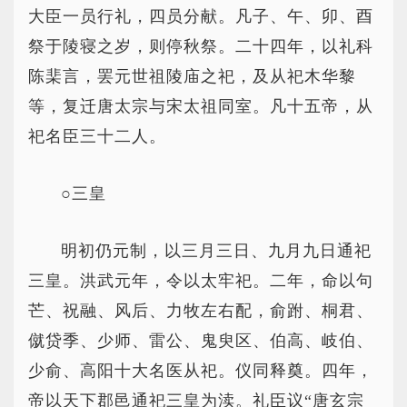
大臣一员行礼，四员分献。凡子、午、卯、酉
祭于陵寝之岁，则停秋祭。二十四年，以礼科
陈棐言，罢元世祖陵庙之祀，及从祀木华黎
等，复迁唐太宗与宋太祖同室。凡十五帝，从
祀名臣三十二人。
○三皇
明初仍元制，以三月三日、九月九日通祀
三皇。洪武元年，令以太牢祀。二年，命以句
芒、祝融、风后、力牧左右配，俞跗、桐君、
僦贷季、少师、雷公、鬼臾区、伯高、岐伯、
少俞、高阳十大名医从祀。仪同释奠。四年，
帝以天下郡邑通祀三皇为渎。礼臣议“唐玄宗