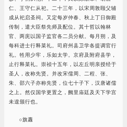
仁、王守仁从祀。二十三年，以宋周敦颐父辅
成从祀启圣祠。又定每岁仲春、秋上丁日御殿
传制，遣大臣祭先师及配位。其十哲以翰林
官、两庑以国子监官各二员分献。每月朔，及
每科进士行释菜礼。司府州县卫学各提调官行
礼。牲用少牢，乐如太学。京府及附府县学，
止行释菜礼。崇祯十五年，以左丘明亲授经于
圣人，改称先贤。并改宋儒周、二程、张、
朱、邵六子亦称先贤，位七十子下，汉唐诸儒
之上。然仅国学更置之，阙里庙廷及天下学宫
未遑颁行也。
○旗纛