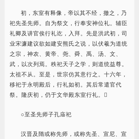
初，东室有释像，帝以其不经，撤之，乃
祀先圣先师。自为祭文，行奉安神位礼。辅臣
礼卿及讲官俟行礼讫，入拜。先是洪武初，司
业宋濂建议欲如建安熊氏之说，以伏羲为道统
之宗，神农、黄帝、尧、舜、禹、汤、文、
武，以次列焉。秩祀天子之学，则道统益尊。
太祖不从。至是，世宗仿其意行之。十六年，
移祀于永明殿后，行礼如初。其后常遣官代
祭。隆庆初，仍于文华殿东室行礼。
○至圣先师子孔庙祀
汉晋及隋或称先师，或称先圣、宣尼、宣