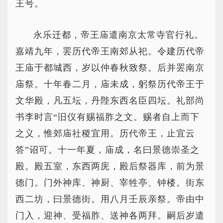
王号。
永乐迁都，帝王庙遣南京太常寺官行礼。
嘉靖九年，罢历代帝王南郊从祀。令建历代帝
王庙于都城西，岁以仲春秋致祭。后并罢南京
庙祭。十年春二月，庙未成，躬祭历代帝王于
文华殿，凡五坛，丹陛东西名臣四坛。礼部尚
书李时言“旧仪有赐福胙之文。赐者自上而下
之义，惟郊庙社稷宜用。历代帝王，止宜云
答”诏可。十一年夏，庙成，名曰景德崇圣之
殿。殿五室，东西两庑，殿后祭器库，前为景
德门。门外神库、神厨、宰牲亭、钟楼。街东
西二坊，曰景德街。用八月壬辰亲祭。帝由中
门入，迎神、受福胙、送神各两拜。嗣后岁遣