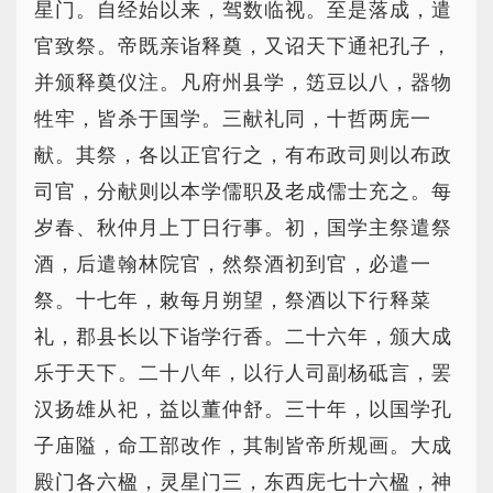
星门。自经始以来，驾数临视。至是落成，遣
官致祭。帝既亲诣释奠，又诏天下通祀孔子，
并颁释奠仪注。凡府州县学，笾豆以八，器物
牲牢，皆杀于国学。三献礼同，十哲两庑一
献。其祭，各以正官行之，有布政司则以布政
司官，分献则以本学儒职及老成儒士充之。每
岁春、秋仲月上丁日行事。初，国学主祭遣祭
酒，后遣翰林院官，然祭酒初到官，必遣一
祭。十七年，敕每月朔望，祭酒以下行释菜
礼，郡县长以下诣学行香。二十六年，颁大成
乐于天下。二十八年，以行人司副杨砥言，罢
汉扬雄从祀，益以董仲舒。三十年，以国学孔
子庙隘，命工部改作，其制皆帝所规画。大成
殿门各六楹，灵星门三，东西庑七十六楹，神