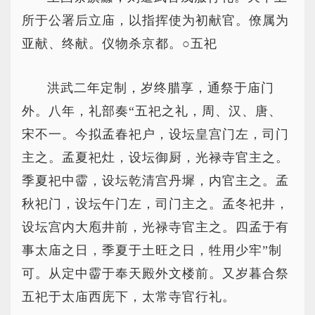
所于公署后立庙，以指挥使为初献官。僚属为
亚献、终献。仪物杀京都。○五祀
洪武二年定制，岁终腊享，通祭于庙门
外。八年，礼部奏“五祀之礼，周、汉、唐、
宋不一。今拟孟春祀户，设坛皇宫门左，司门
主之。孟夏祀灶，设坛御厨，光禄寺官主之。
季夏祀中霤，设坛乾清宫丹墀，内官主之。孟
秋祀门，设坛午门左，司门主之。孟冬祀井，
设坛宫内大庖井前，光禄寺官主之。四孟于有
事太庙之日，季夏于土旺之日，牲用少牢”制
可。从定中霤于奉天殿外文楼前。又岁暮合祭
五祀于太庙西庑下，太常寺官行礼。