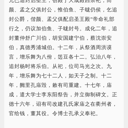
元已追封启圣王，创殿于大成殿西崇祀，而
颜、孟之父俱封公，惟伯鱼、子昽仍侯，乞追
封公爵，偕颜、孟父俱配启圣王殿”帝命礼部
行之，仍议加伯鱼、子昽封号。成化二年，追
封董仲舒广川伯，胡安国建宁伯，蔡沈崇安
伯，真德秀浦城伯。十二年，从祭酒周洪谟
言，增乐舞为八佾，笾豆各十二。弘治八年，
追封杨时将乐伯。从祀，位司马光之次。九
年，增乐舞为七十二人，如天子之制。十二
年，阙里孔庙毁，敕有司重建。十七年，庙
成，遣大学士李东阳祭告，并立御制碑文。正
德十六年，诏有司改建孔氏家庙之在衢州者，
官给钱，董其役。令博士孔承义奉祀。