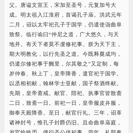
父。唐谥文宣王，宋加至圣号，元复加号大
成。明太祖入江淮府，首谒孔子庙。洪武元年
二月，诏以太牢祀孔子于国学，仍遣使诣曲阜
致祭。临行谕曰“仲尼之道，广大悠久，与天
地并。有天下者莫不虔修祀事。朕为天下主，
期大明教化，以行先圣之道。今既释奠成均，
仍遣尔修祀事于阙里，尔其敬之”又定制，每
岁仲春、秋上丁，皇帝降香，遣官祀于国学。
以丞相初献，翰林学士亚献，国子祭酒终献。
先期，皇帝斋戒。献官、陪祀、执事官皆散斋
二日，致斋一日。前祀一日，皇帝服皮弁服，
御奉天殿降香。至日，献官行礼。三年，诏革
诸神封号，惟孔子封爵仍旧。且命曲阜庙庭，
岁官给牲币，俾衍圣公供祀事。四年，礼部奏