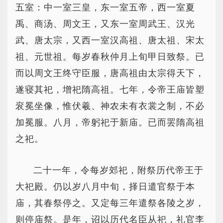
五室：中一室三皇，东一室五帝，西一室夏
禹、商汤、周文王，又东一室周武王、汉光
武、唐太宗，又西一室汉高祖、唐太祖、宋太
祖、元世祖。每岁春秋仲月上旬甲日致祭。已
而以周文王终守臣服，唐高祖由太宗得天下，
遂寝其祀，增祀隋高祖。七年，令帝王庙皆塑
衮冕坐像，惟伏羲、神农未有衣裳之制，不必
加冕服。八月，帝躬祀于新庙。已而罢隋高祖
之祀。
二十一年，令每岁郊祀，附祭历代帝王于
大祀殿。仍以岁八月中旬，择日遣官祭于本
庙，其春祭停之。又定每三年遣祭各陵之岁，
则停庙祭。是年，诏以历代名臣从祀，礼官李