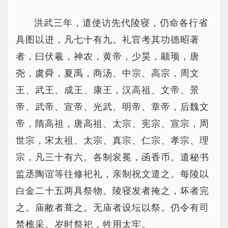
洪武三年，遣使访先代陵寝，仍命各行省
具图以进，凡七十有九。礼官考其功德昭著
者，曰伏羲，神农，黄帝，少昊，颛顼，唐
尧，虞舜，夏禹，商汤、中宗、高宗，周文
王、武王、成王、康王，汉高祖、文帝、景
帝、武帝、宣帝、光武、明帝、章帝，后魏文
帝，隋高祖，唐高祖、太宗、宪宗、宣宗，周
世宗，宋太祖、太宗、真宗、仁宗、孝宗、理
宗，凡三十有六。各制衮冕，函香币。遣秘书
监丞陶谊等往修祀礼，亲制祝文遣之。每陵以
白金二十五两具祭物。陵寝发者掩之，坏者完
之。庙敝者葺之。无庙者设坛以祭。仍令有司
禁樵采。岁时祭祀，牲用太牢。