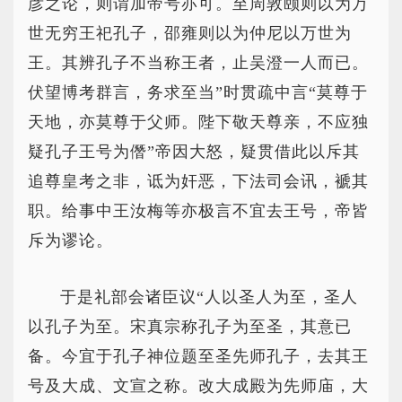
彦之论，则谓加帝号亦可。至周敦颐则以为万
世无穷王祀孔子，邵雍则以为仲尼以万世为
王。其辨孔子不当称王者，止吴澄一人而已。
伏望博考群言，务求至当”时贯疏中言“莫尊于
天地，亦莫尊于父师。陛下敬天尊亲，不应独
疑孔子王号为僭”帝因大怒，疑贯借此以斥其
追尊皇考之非，诋为奸恶，下法司会讯，褫其
职。给事中王汝梅等亦极言不宜去王号，帝皆
斥为谬论。
于是礼部会诸臣议“人以圣人为至，圣人
以孔子为至。宋真宗称孔子为至圣，其意已
备。今宜于孔子神位题至圣先师孔子，去其王
号及大成、文宣之称。改大成殿为先师庙，大