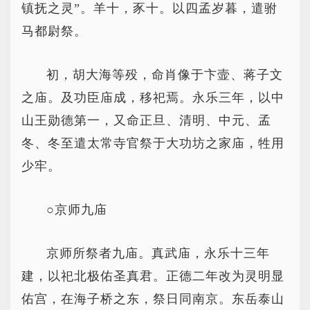
镇抚之灵”。羊十，豕十。以四孟岁暮，遣驸
马都尉祭。
初，胡大海等殁，命肖像于卞壸、蒋子文
之庙。及功臣庙成，移祀焉。永乐三年，以中
山王勋德第一，又命正旦、清明、中元、孟
冬、冬至遣太常寺官祭于大功坊之家庙，牲用
少牢。
○京师九庙
京师所祭者九庙。真武庙，永乐十三年
建，以祀北极佑圣真君。正德二年改为灵明显
佑宫，在海子桥之东，祭日同南京。东岳泰山