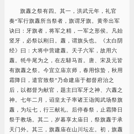
旗纛之祭有四。其一，洪武元年，礼官
奏“军行旗纛所当祭者，旗谓牙旗。黄帝出军
诀曰：牙旗者，将军之精，一军之形侯。凡始
竖牙，必祭以刚日。纛，谓旗头也。《太白阴
经》曰：大将中营建纛。天子六军，故用六
纛。牦牛尾为之，在左騑马首。唐、宋及元皆
有旗纛之祭。今宜立庙京师，春用惊蛰，秋用
霜降日，遣官致祭”乃命建庙于都督府治之
后，以都督为献官，题主曰军牙之神、六纛之
神。七年二月，诏皇太子率诸王诣阅武场祭旗
纛，为坛七，行三献礼。后停春祭，止霜降日
祭于教场。其二，岁暮享太庙日，祭旗纛于承
天门外。其三，旗纛庙在山川坛左。初，旗纛