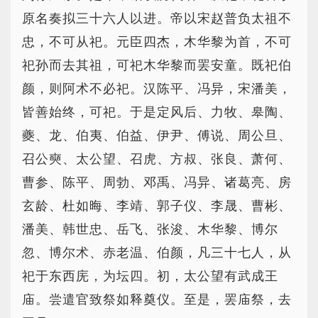
原名奏拟三十六人以进。帝以宋赵普负太祖不
忠，不可从祀。元臣四杰，木华黎为首，不可
祀孙而去其祖，可祀木华黎而罢安童。既祀伯
颜，则阿术不必祀。汉陈平、冯异，宋潘美，
皆善始终，可祀。于是定风后、力牧、皋陶、
夔、龙、伯夷、伯益、伊尹、傅说、周公旦、
召公奭、太公望、召虎、方叔、张良、萧何、
曹参、陈平、周勃、邓禹、冯异、诸葛亮、房
玄龄、杜如晦、李靖、郭子仪、李晟、曹彬、
潘美、韩世忠、岳飞、张浚、木华黎、博尔
忽、博尔术、赤老温、伯颜，凡三十七人，从
祀于东西庑，为坛四。初，太公望有武成王
庙。尝遣官致祭如释奠仪。至是，罢庙祭，去