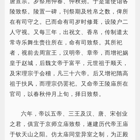
唐宣宗。岁祭用仲春、仲秋朔。于是遣使诣各
陵致祭。陵置一碑，刊祭期及牲帛之数，俾所
在有司守之。已而命有司岁时修葺，设陵户二
人守视。又每三年，出祝文、香帛，传制遣太
常寺乐舞生赍往所在，命有司致祭。其所祀
者，视前去周宣王，汉明帝、章帝，而增祀娲
皇于赵城，后魏文帝于富平，元世祖于顺天，
及宋理宗于会稽，凡三十六帝。后又增祀隋高
祖于扶风，而理宗仍罢祀。又命帝王陵庙所在
官司，以春秋仲月上旬，择日致祭。
六年，帝以五帝、三王及汉、唐、宋创业
之君，俱宜于京师立庙致祭，遂建历代帝王庙
于钦天山之阳。仿太庙同堂异室之制，为正殿