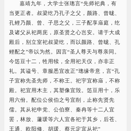
嘉靖九年，大学士张璁言“先师祀典，有
当更正者。叔梁纥乃孔子之父，颜路、曾昽、
孔鲤乃颜、曾、子思之父，三子配享庙庭，纥
及诸父从祀两庑，原圣贤之心岂安。请于大成
殿后，别立室祀叔梁纥，而以颜路、曾昽、孔
鲤配之”帝以为然。因言“圣人尊天与尊亲同。
今笾豆十二，牲用犊，全用祀天仪，亦非正
礼。其谥号、章服悉宜改正”璁缘帝意，言“孔
子宜称先圣先师，不称王。祀宇宜称庙，不称
殿。祀宜用木主，其塑像宜毁。笾豆用十，乐
用六佾。配位公侯伯之号宜削，止称先贤先
儒。其从祀申党、公伯寮、秦冉等十二人宜
罢，林放、蘧瑗等六人宜各祀于其乡，后苍、
王通、欧阳修、胡瑗、蔡元定宜从祀”