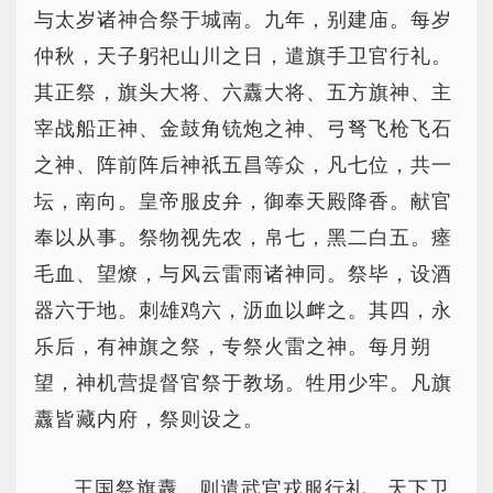
与太岁诸神合祭于城南。九年，别建庙。每岁
仲秋，天子躬祀山川之日，遣旗手卫官行礼。
其正祭，旗头大将、六纛大将、五方旗神、主
宰战船正神、金鼓角铳炮之神、弓弩飞枪飞石
之神、阵前阵后神祇五昌等众，凡七位，共一
坛，南向。皇帝服皮弁，御奉天殿降香。献官
奉以从事。祭物视先农，帛七，黑二白五。瘗
毛血、望燎，与风云雷雨诸神同。祭毕，设酒
器六于地。刺雄鸡六，沥血以衅之。其四，永
乐后，有神旗之祭，专祭火雷之神。每月朔
望，神机营提督官祭于教场。牲用少牢。凡旗
纛皆藏内府，祭则设之。
王国祭旗纛，则遣武官戎服行礼。天下卫