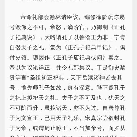
帝命礼部会翰林诸臣议。编修徐阶疏陈易
号毁像之不可。帝怒，谪阶官，乃御制《正孔
子祀典说》，大略谓孔子以鲁僭王为非，宁肯
自僭天子之礼。复为《正孔子祀典申记》，俱
付史馆。璁因作《正孔子庙祀典或问》奏之。
帝以为议论详正，并令礼部集议。于是御史黎
贯等言“圣祖初正祀典，天下岳渎诸神皆去其
号，惟先师孔子如故，良有深意。陛下疑孔子
之祀上拟祀天之礼。夫子之不可及也，犹天之
不可阶而升，虽拟诸天，亦不为过。自唐尊孔
子为文宣王，已用天子礼乐。宋真宗尝欲封孔
子为帝，或谓周止称王，不当加帝号。而罗从