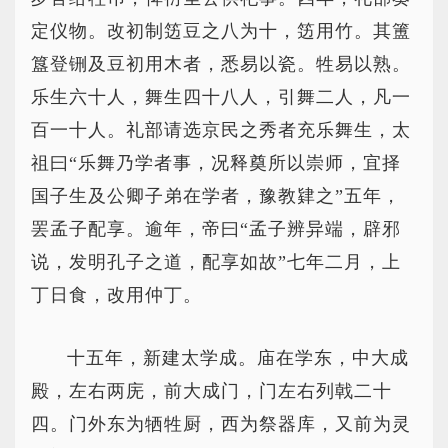
定仪物。改初制笾豆之八为十，笾用竹。其簠
簋登铏及豆初用木者，悉易以瓷。牲易以熟。
乐生六十人，舞生四十八人，引舞二人，凡一
百一十人。礼部请选京民之秀者充乐舞生，太
祖曰“乐舞乃学者事，况释奠所以崇师，宜择
国子生及公卿子弟在学者，豫教肄之”五年，
罢孟子配享。逾年，帝曰“孟子辨异端，辟邪
说，发明孔子之道，配享如故”七年二月，上
丁日食，改用仲丁。
十五年，新建太学成。庙在学东，中大成
殿，左右两庑，前大成门，门左右列戟二十
四。门外东为牺牲厨，西为祭器库，又前为灵