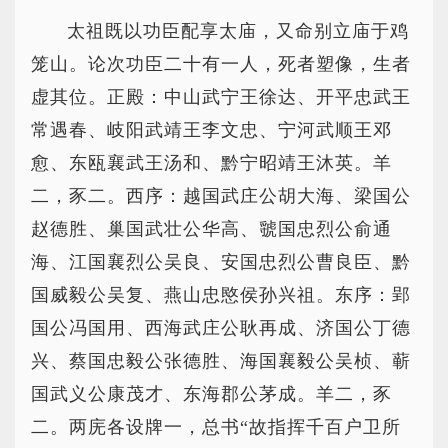
太祖既以功臣配享太庙，又命别立庙于鸡
笼山。论次功臣二十有一人，死者塑像，生者
虚其位。正殿：中山武宁王徐达、开平忠武王
常遇春、岐阳武靖王李文忠、宁河武顺王邓
愈、东瓯襄武王汤和、黔宁昭靖王沐英。羊
二，豕二。西序：越国武庄公胡大海、梁国公
赵德胜、巢国武壮公华高、虢国忠烈公俞通
海、江国襄烈公吴良、安国忠烈公曹良臣、黔
国威毅公吴复、燕山忠愍侯孙兴祖。东序：郢
国公冯国用、西海武庄公耿再成、济国公丁德
兴、蔡国忠毅公张德胜、海国襄毅公吴桢、蕲
国武义公康茂才、东海郡公茅成。羊二，豕
二。两庑各设牌一，总书“故指挥千百户卫所