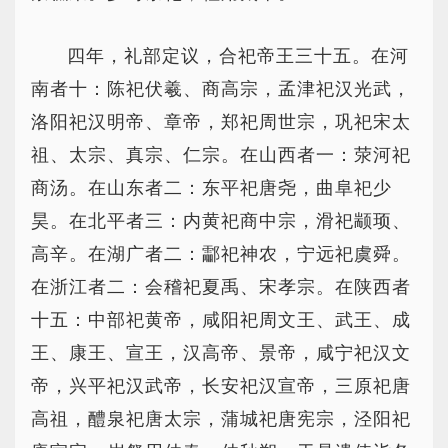
四年，礼部定议，合祀帝王三十五。在河
南者十：陈祀伏羲、商高宗，孟津祀汉光武，
洛阳祀汉明帝、章帝，郑祀周世宗，巩祀宋太
祖、太宗、真宗、仁宗。在山西者一：荥河祀
商汤。在山东者二：东平祀唐尧，曲阜祀少
昊。在北平者三：内黄祀商中宗，滑祀颛顼、
高辛。在湖广者二：酃祀神农，宁远祀虞舜。
在浙江者二：会稽祀夏禹、宋孝宗。在陕西者
十五：中部祀黄帝，咸阳祀周文王、武王、成
王、康王、宣王，汉高帝、景帝，咸宁祀汉文
帝，兴平祀汉武帝，长安祀汉宣帝，三原祀唐
高祖，醴泉祀唐太宗，蒲城祀唐宪宗，泾阳祀