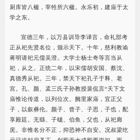
厨库皆八楹，宰牲所六楹。永乐初，建庙于太
学之东。
宣德三年，以万县训导李译言，命礼部考
正从祀先贤名位，颁示天下。十年，慈利教谕
蒋明请祀元儒吴澄。大学士杨士奇等言当从
祀，从之。正统二年，以宋儒胡安国、蔡沈、
真德秀从祀。三年，禁天下祀孔子于释、老
宫。孔、颜、孟三氏子孙教授裴侃言“天下文
庙惟论传道，以列位次。阙里家庙，宜正父
子，以叙彝伦。颜子、曾子、子思，子也，配
享殿廷。无繇、子昽、伯鱼，父也，从祀廊
庑。非惟名分不正，抑恐神不自安。况叔梁纥