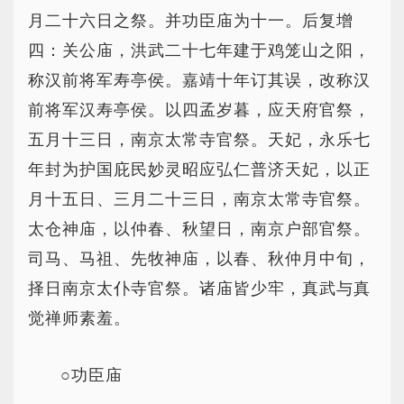
月二十六日之祭。并功臣庙为十一。后复增
四：关公庙，洪武二十七年建于鸡笼山之阳，
称汉前将军寿亭侯。嘉靖十年订其误，改称汉
前将军汉寿亭侯。以四孟岁暮，应天府官祭，
五月十三日，南京太常寺官祭。天妃，永乐七
年封为护国庇民妙灵昭应弘仁普济天妃，以正
月十五日、三月二十三日，南京太常寺官祭。
太仓神庙，以仲春、秋望日，南京户部官祭。
司马、马祖、先牧神庙，以春、秋仲月中旬，
择日南京太仆寺官祭。诸庙皆少牢，真武与真
觉禅师素羞。
○功臣庙