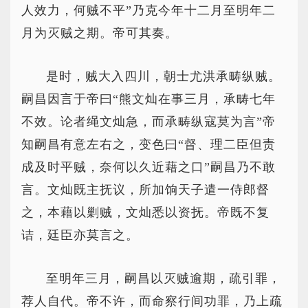
人效力，何贼不平”乃克今年十二月至明年二
月为灭贼之期。帝可其奏。
是时，贼大入四川，朝士尤洪承畴纵贼。
嗣昌因言于帝曰“熊文灿在事三月，承畴七年
不效。论者绳文灿急，而承畴纵寇莫为言”帝
知嗣昌有意左右之，变色曰“督、理二臣但责
成及时平贼，奈何以久近藉之口”嗣昌乃不敢
言。文灿既主抚议，所加饷天子遣一侍郎督
之，本藉以剿贼，文灿悉以资抚。帝既不复
诘，廷臣亦莫言之。
至明年三月，嗣昌以灭贼逾期，疏引罪，
荐人自代。帝不许，而命察行间功罪，乃上疏