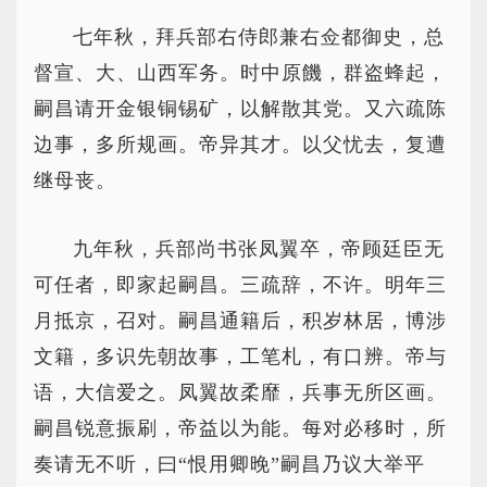
七年秋，拜兵部右侍郎兼右佥都御史，总
督宣、大、山西军务。时中原饑，群盗蜂起，
嗣昌请开金银铜锡矿，以解散其党。又六疏陈
边事，多所规画。帝异其才。以父忧去，复遭
继母丧。
九年秋，兵部尚书张凤翼卒，帝顾廷臣无
可任者，即家起嗣昌。三疏辞，不许。明年三
月抵京，召对。嗣昌通籍后，积岁林居，博涉
文籍，多识先朝故事，工笔札，有口辨。帝与
语，大信爱之。凤翼故柔靡，兵事无所区画。
嗣昌锐意振刷，帝益以为能。每对必移时，所
奏请无不听，曰“恨用卿晚”嗣昌乃议大举平