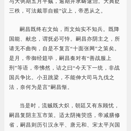
与大弼期五月平贼，逾期并承畴逮治。大典贬
三秩，可法戴罪自赎”议上，帝悉从之。
嗣昌既终右文灿，而文灿实不知兵。既降
国能、献忠，谓抚必可恃。嗣昌亦阴主之，所
请无不曲徇，自是不复言“十面张网”之策矣。
是月，帝御经筵毕，嗣昌奏对有“善战服上
刑”等语，帝怫然，诘之曰“今天下一统，非战
国兵争比。小丑跳梁，不能伸大司马九伐之
法，奈何为是言”嗣昌惭。
当是时，流贼既大炽，朝廷又有东顾忧，
嗣昌复阴主互市策。适太阴掩荧惑，帝减膳修
省，嗣昌则历引汉永平、唐元和、宋太平兴国