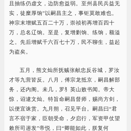
且抽练仍虚文，边防愈益弱。至州县民兵益无
实，徒糜厚饷”以嗣昌主之，事钜莫敢难也。
神宗末增赋五百二十万，崇祯初再增百四十
万，总名辽饷。至是，复增剿饷、练饷，额溢
之。先后增赋千六百七十万，民不聊生，益起
为盗矣。
五月，熊文灿所抚贼张献忠反谷城，罗汝
才等九营皆反。八月，傅宗龙抵京，嗣昌解部
务，还内阁。未几，罗犭英山败书闻。帝大
惊，诏逮文灿。特旨命嗣昌督师，赐尚方剑，
以便宜诛赏。九月朔，召见平台。嗣昌曰“君
言不宿于家，臣朝受命，夕启行，军资甲仗望
敕所司遄发”帝悦，曰“卿能如此，朕复何