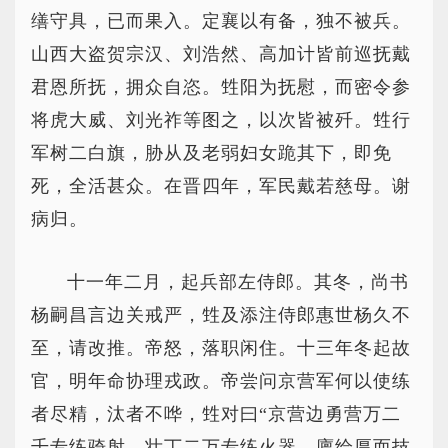
缮守具，已而果入。定襄以有备，独不被兵。
山西大盗贺宗汉、刘浩然、高加计皆前巡抚戴
君恩所抚，拥众自恣。甡阳为抚慰，而密令参
将虎大威、刘光祚等图之，以次皆被歼。甡行
军树二白旗，胁从及老弱妇女跪其下，即免
死，全活甚众。在晋四年，军民戴若慈母。谢
病归。
十一年二月，起兵部左侍郎。其冬，尚书
杨嗣昌言边关戒严，甡及添注侍郎惠世杨久不
至，请改推。帝怒，落职闲住。十三年冬起故
官，明年命协理戎政。帝尝问京营军何以使练
者尽精，汰者不哗，甡对曰“京营边勇营万二
千专练骑射，壮丁二万专练火器，廪给厚而技