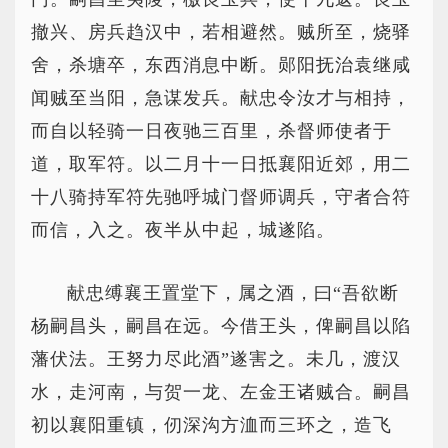
撤兴、房兵趋汉中，若相避然。贼所至，烧驿
舍，杀塘卒，东西消息中断。郧阳抚治袁继咸
闻贼至当阳，急谋发兵。献忠令汝才与相持，
而自以轻骑一日夜驰三百里，杀督师使者于
道，取军符。以二月十一日抵襄阳近郊，用二
十八骑持军符先驰呼城门督师调兵，守者合符
而信，入之。夜半从中起，城遂陷。
献忠缚襄王置堂下，属之酒，曰“吾欲断
杨嗣昌头，嗣昌在远。今借王头，俾嗣昌以陷
藩伏法。王努力尽此酒”遂害之。未几，渡汉
水，走河南，与贺一龙、左金王诸贼合。嗣昌
初以襄阳重镇，仞深沟方洫而三环之，造飞