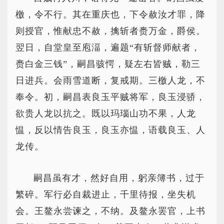
檄，令不行。其在重庆也，下令赦汝才罪，降
则授官，惟献忠不赦，擒斩者赉万金，爵侯。
翌日，自堂皇至庖湢，遍题“有斩督师献者，
赉白金三钱”，嗣昌骇愕，疑左右皆贼，勒三
日进兵。会雨雪道断，复戒期。三檄人龙，不
奉令。初，嗣昌表良玉平贼将军，良玉浸骄，
欲贵人龙以抗之。既以玛瑙山功不果，人龙
愠，反以情告良玉，良玉亦愠，语载良玉、人
龙传。
嗣昌虽有才，然好自用，躬亲簿书，过于
繁碎。军行必自裁进止，千里待报，坐失机
会。王鳌永尝谏之，不纳。及鳌永罢官，上书