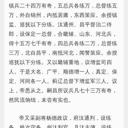
镇兵二十四万有奇，五总兵各练万，总督练五
万，外自锦州，内抵居庸，东西策应。余授镇
监、巡抚以下分练。汰通州、昌平督治二侍
郎，设保定一总督，合畿辅、山东、河北兵，
得十五万七千有奇，四总兵各练二万，总督练
三万，北自昌平，南抵河北，闻警策应。余授
巡抚以下分练。又以畿辅重地，议增监司四
人。于是大名、广平、顺德增一人，真定、保
定、河间各一人。蓟辽总督下增监军三人。议
上，帝悉从之。嗣昌所议兵凡七十三万有奇，
然民流饷绌，未尝有实也。
帝又采副将杨德政议，府汰通判，设练
备，秩次守备，州汰判官，县汰主簿，设练