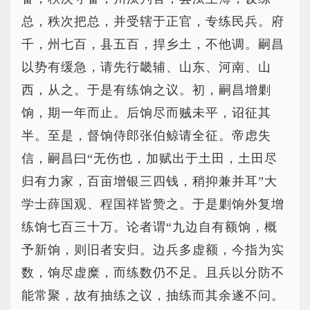
总，秩次把总，并受辖于正官，专练民兵。府
千，州七百，县五百，捍乡土，不他调。嗣昌
以势有缓急，请先行畿辅、山东、河南、山
西，从之。于是有练饷之议。初，嗣昌增剿
饷，期一年而止。后饷尽而贼未平，诏征其
半。至是，督饷侍郎张伯鲸请全征。帝虑失
信，嗣昌曰“无伤也，加赋出于土田，土田尽
归有力家，百亩增银三四钱，稍抑兼并耳”大
学士薛国观、程国祥皆赞之。于是剿饷外复增
练饷七百三十万。论者谓“九边自有额饷，概
予新饷，则旧者安归。边兵多虚额，今指为实
数，饷尽虚糜，而练数仍不足。且兵以分防不
能常聚，故有抽练之议，抽练而其余遂不问。