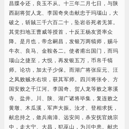
昌牒令还，良玉不从。十三年二月七日，与陕
西副将贺人龙、李国奇夹击献忠于玛瑙山，大
破之，斩馘三千六百二十，坠岩谷死者无算。
其党扫地王曹威等授首，十反王杨友贤率众
降。是月也，帝念嗣昌，发银万两犒师，赐斗
牛衣、良马、金鞍各二。使者甫出国门，而玛
瑙山之捷至，大悦，再发银五万，币帛千犒
师。论功，加太子少保。而湖广将张应元、汪
之凤败贼水右坝，获其军师。四川将张令、方
国安败之千江河。李国奇、贺人龙等败之寒溪
寺、盐井。川、陕、湖广诸将毕集，复连败之
黄墩、木瓜溪，军声大振。汝才、登相求抚，
献忠持之，敛兵南漳、远安间，杀安抚官姚宗
中，走大宁、大昌，犯巫山，为川中患。献忠