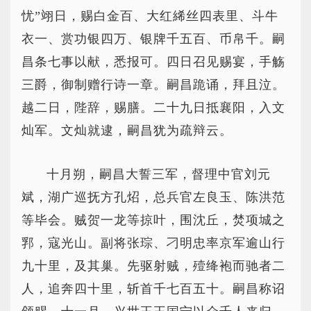
忧”翊日，赐白金百、大红絺丝四表里、斗牛
衣一、赏功银四万、银牌千五百、币帛千。嗣
昌条七事以献，悉报可。四日召见赐宴，手觞
三爵，御制赠行诗一章。嗣昌跪诵，拜且泣。
越二日，陛辞，赐膳。二十九日抵襄阳，入文
灿军。文灿就逮，嗣昌犹为疏辩云。
十月朔，嗣昌大誓三军，督理中官刘元
斌，湖广巡抚方孔炤，总兵官左良玉、陈洪范
等毕会。贼贺一龙等掠叶，围沈丘，焚项城之
郛，寇光山。副将张琮、刁明忠率京军逾山行
九十里，及其巢。先驱射贼，殪绛袍而驰者二
人，追奔四十里，斩首千七百五十。嗣昌称诏