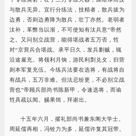
与散兵无异。宜行分练法，技精者，散兵拔为
边勇，否则边勇降为散兵，壮丁亦然。老弱者
汰补，革弊当以渐，不可使知有汰兵意”帝然
之。又问别立战营，能得堪战者五万否，甡
对“京营兵合堪战。承平日久，发兵剿贼，辄
沿途雇充。将领利月饷，游民利剽兑攵，归营
则本军复充伍。今练兵法要在选将，有战将自
有战兵，五万非难。但法忌纷更，不必别立战
营也”帝顾兵部尚书陈新甲，令速选将，而谕
甡具疏以闻。赐果饵，拜谢出。
十五年六月，擢礼部尚书兼东阁大学士。
周延儒再相，冯铨力为多，延儒许复其冠带。