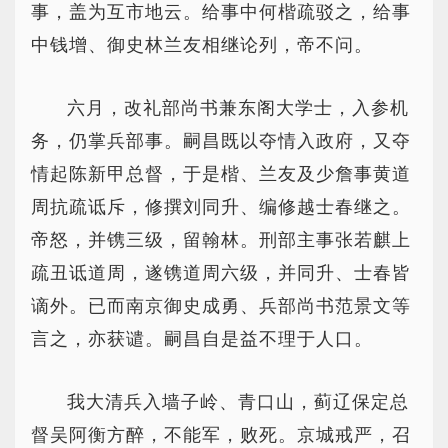
事，盖为互市地云。给事中何楷疏驳之，给事
中钱增、御史林兰友相继论列，帝不问。
六月，改礼部尚书兼东阁大学士，入参机
务，仍掌兵部事。嗣昌既以夺情入政府，又夺
情起陈新甲总督，于是楷、兰友及少詹事黄道
周抗疏诋斥，修撰刘同升、编修越士春继之。
帝怒，并镌三级，留翰林。刑部主事张若麒上
疏丑诋道周，遂镌道周六级，并同升、士春皆
谪外。已而南京御史成勇、兵部尚书范景文等
言之，亦获谴。嗣昌自是益不理于人口。
我大清兵入墙子岭、青口山，蓟辽保定总
督吴阿衡方醉，不能军，败死。京城戒严，召