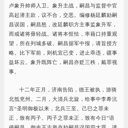
卢象升帅师入卫。象升主战，嗣昌与监督中官
高起潜主款，议不合，交恶。编修杨廷麟劾嗣
昌误国，嗣昌怒，改廷麟职方主事监象升军，
而戒诸将毋轻战。诸将本恇怯，率藉口持重观
望，所在列城多破。嗣昌据军中报，请旨授方
略。比下军前，则机宜已变，进止乖违，疆事
益坏云。象升既阵亡，嗣昌亦贬三秩，戴罪视
事。
十二年正月，济南告陷，德王被执，游骑
北抵兖州。二月，大清兵北旋，给事中李希沆
言“圣明御极以来，北兵三至。己巳之罪未
正，致有丙子。丙子之罪未正，致有今日”语
侵嗣昌。御史王志举亦劾嗣昌误国四大罪，请