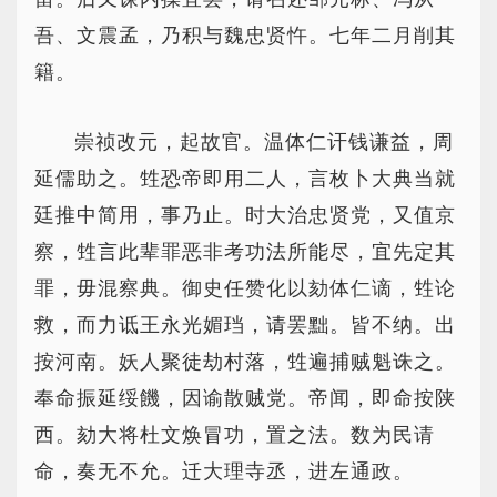
吾、文震孟，乃积与魏忠贤忤。七年二月削其
籍。
崇祯改元，起故官。温体仁讦钱谦益，周
延儒助之。甡恐帝即用二人，言枚卜大典当就
廷推中简用，事乃止。时大治忠贤党，又值京
察，甡言此辈罪恶非考功法所能尽，宜先定其
罪，毋混察典。御史任赞化以劾体仁谪，甡论
救，而力诋王永光媚珰，请罢黜。皆不纳。出
按河南。妖人聚徒劫村落，甡遍捕贼魁诛之。
奉命振延绥饑，因谕散贼党。帝闻，即命按陕
西。劾大将杜文焕冒功，置之法。数为民请
命，奏无不允。迁大理寺丞，进左通政。