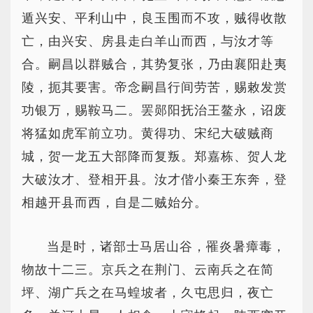
遁兴安、平利山中，良玉围而不攻，贼得收散
亡，由兴安、房县走白羊山而西，与汝才等
合。嗣昌以群贼合，其势复张，乃由襄阳赴夷
陵，扼其要害。帝念嗣昌行间劳苦，赐敕发赏
功银万，赐鞍马二。罢郧阳抚治王鳌永，诏废
将猛如虎军前立功。黄得功、宋纪大破贼商
城，贺一龙五大部降而复叛。郑嘉栋、贺人龙
大破汝才、登相开县。汝才偕小秦王东奔，登
相越开县而西，自是二贼始分。
当是时，诸部士马居山谷，罹炎暑瘴毒，
物故十二三。京兵之在荆门、云南兵之在简
坪、湖广兵之在马蝗坡者，久屯思归，夜亡