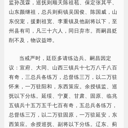
监孙茂霖，巡抚则顺天陈祖苞、保定张其平、
山东颜继祖，总兵则蓟镇吴国俊、陈国威，山
东倪宠，援剿祖宽、李重镇及他副将以下，至
州县有司，凡三十六人，同日弃市。而嗣昌贬
削不及，物议益哗。
当戒严时，廷臣多请练边兵。嗣昌因定
议：宣府、大同、山西三镇兵十七万八千八百
有奇，三总兵各练万，总督练三万，以二万驻
怀来，一万驻阳和，东西策应。余授镇监、巡
抚以下分练。延绥、宁夏、甘肃、固原、临兆
五镇兵十五万五千七百有奇，五总兵各练万，
总督练三万，以二万驻固原，一万驻延安，东
西策应。余授巡抚、副将以下分练。辽东、蓟