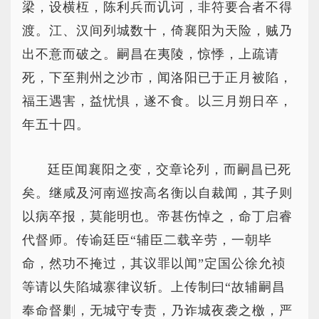
梁，设横枑，陈利兵而讥诃，非符要合者不得
渡。江、汉间列城数十，倚襄阳为天险，贼乃
出不意而破之。嗣昌在夷陵，惊悸，上疏请
死，下至荆州之沙市，闻洛阳已于正月被陷，
福王遇害，益忧惧，遂不食。以三月朔日卒，
年五十四。
廷臣闻襄阳之变，交章论列，而嗣昌已死
矣。继咸及河南巡按高名衡以自裁闻，其子则
以病卒报，莫能明也。帝甚伤悼之，命丁启睿
代督师。传谕廷臣“辅臣二载辛劳，一朝毕
命，然功不掩过，其议罪以闻”定国公徐允祯
等请以失陷城寨律议斩。上传制曰“故辅嗣昌
奉命督剿，无城守专责，乃诈城夜袭之檄，严