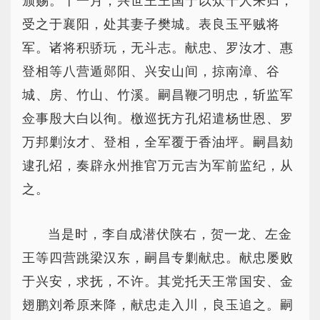
颁赐。十一月，兴世王王国宁以众千人来归，
受之于襄阳，处其妻子樊城。表良玉平贼将
军。诸将积骄玩，无斗志。献忠、罗汝才、惠
登相等八营遁郧阳、兴安山间，掠南漳、谷
城、房、竹山、竹溪。嗣昌鞭刁明忠，斩监军
佥事殷大白以徇。檄巡抚方孔炤遣杨世恩、罗
万邦剿汝才、登相，全军覆于香油坪。嗣昌劾
逮孔炤，奏辟永州推官万元吉为军前监纪，从
之。
当是时，李自成潜伏陕右，贺一龙、左金
王等四营跳梁汉东，嗣昌专剿献忠。献忠屡败
于兴安，求抚，不许。其党托天王常国安、金
翅鹏刘希原来降，献忠走入川，良玉追之。嗣