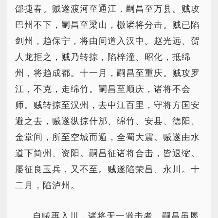
邵捷春。贼遂渡河至通江，嗣昌至万县。贼攻
巴州不下，嗣昌至梁山，檄诸将分击。贼已陷
剑州，趋保宁，将由间道入汉中。赵光远、贺
人龙拒之，贼乃转掠，陷梓潼、昭化，抵绵
州，将趋成都。十一月，嗣昌至重庆。贼攻罗
江，不克，走绵竹。嗣昌至顺庆，诸将不会
师。贼转掠至汉州，去中江百里，守将方国安
避之去，贼遂纵掠什邡、绵竹、安县、德阳、
金堂间，所至空城而遁，全蜀大震。贼遂由水
道下简州、资阳。嗣昌征诸将合击，皆退缩。
屡征良玉兵，又不至。贼遂陷荣昌、永川。十
二月，陷泸州。
自贼再入川，诸将无一邀击者。嗣昌虽屡