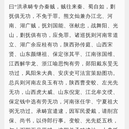
曰“洪承畴专办秦贼，贼往来秦、蜀自如，剿
抚俱无功，不免于罪。熊文灿兼办江北、河
南、湖广贼，抚刘国能、张献忠，战舞阳、光
山，剿抚俱有功，应免罪。诸巡抚则河南常道
立、湖广余应桂有功，陕西孙传庭、山西宋
贤、山东颜继祖、保定张其平、江南张国维、
江西解学龙、浙江喻思恂有劳，郧阳戴东旻无
功过，凤阳朱大典、安庆史可法宜策励图功。
总兵则河南左良玉有功，陕西曹变蛟、左光先
无功，山西虎大威、山东倪宠、江北牟文绶、
保定钱中选有劳无功，河南张任学、宁夏祖大
弼无功过。承畴宜遣逮，因军民爱戴，请削宫
保、尚书，以侍郎行事。变蛟、光先贬五秩，