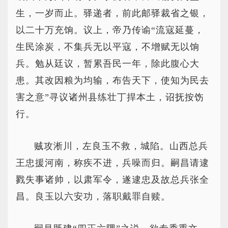
生，一岁而止。驿递者，前此邮驿裁省之银，
以二十万充饷。议上，帝乃传谕“流寇延蔓，
生民涂炭，不集兵无以平寇，不增赋无以饷
兵。勉从廷议，暂累吾民一年，除此腹心大
患。其改因粮为均输，布告天下，使知为民去
害之意”寻议诸州县练壮丁捍本土，诏抚按饬
行。
贼攻淅川，左良玉不救，城陷。山西总兵
王忠援河南，称疾不进，兵噪而归。嗣昌请逮
戮失事诸帅，以肃军令，遂逮忠及故总兵张全
昌。良玉以六安功，落职戴罪自赎。