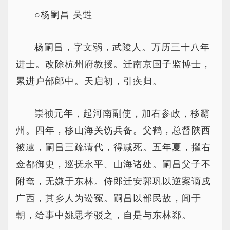
○杨嗣昌 吴甡
杨嗣昌，字文弱，武陵人。万历三十八年
进士。改除杭州府教授。迁南京国子监博士，
累进户部郎中。天启初，引疾归。
崇祯元年，起河南副使，加右参政，移霸
州。四年，移山海关饬兵备。父鹤，总督陕西
被逮，嗣昌三疏请代，得减死。五年夏，擢右
佥都御史，巡抚永平、山海诸处。嗣昌父子不
附奄，无嫌于东林。侍郎迁安郭巩以逆案谪戍
广西，其乡人为讼冤。嗣昌以部民故，闻于
朝，给事中姚思孝驳之，自是与东林郄。