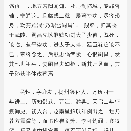
饬再三，地方若罔闻知。及违制陷城，专罪督
辅，非通论。且临戎二载，屡著捷功，尽瘁殒
身，勤劳难泯”乃昭雪嗣昌罪，赐祭，归其丧
于武陵。嗣昌先以剿贼功进太子少傅，既死，
论临、蓝平盗功，进太子太傅。廷臣犹追论不
已，帝终念之。后献忠陷武陵，心恨嗣昌，发
其七世祖墓，焚嗣昌夫妇柩，断其尸见血，其
子孙获半体改葬焉。
吴甡，字鹿友，扬州兴化人。万历四十一
年进士。历知邵武、晋江、潍县。天启二年征
授御史。初入台，赵南星拟以年例出之，甡乃
荐方震孺等，而追论崔文升、李可灼罪，遂得
留。后又谏内操宜罢，请召还邹元标、冯从