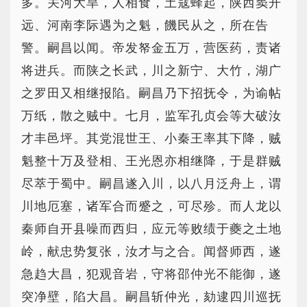
多。关河大旱，人相食，土寇蜂起，陕西窦开
远、河南李际遇为之魁，饑民从之，所在告
警。嗣昌以闻。帝发帑金五万，营医药，责诸
将进兵。而陕之长武，川之新宁、大竹，湖广
之罗田又相继报陷。嗣昌乃下招抚令，为谕帖
万纸，散之贼中。七月，监军孔贞会等大破汝
才丰邑坪。其党混世王、小秦王率其下降，贼
魁整十万及登相、王光恩亦相继降，于是群贼
尽萃于蜀中。嗣昌遂入川，以八月泛舟上，谓
川地厄塞，诸军合而蹙之，可尽殄。而人龙以
秦师自开县噪而西归，应元等败绩于夔之土地
岭，献忠势复张，汝才与之合。闻督师西，遂
急趋大昌，犯观音岩，守将邵仲光不能御，遂
突净壁，陷大昌。嗣昌斩仲光，劾逮四川巡抚