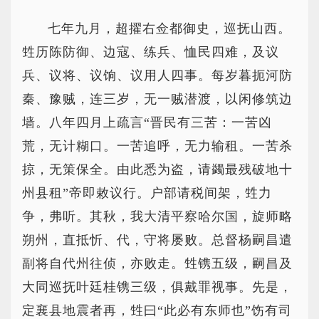
七年九月，超擢右佥都御史，巡抚山西。
甡历陈防御、边寇、练兵、恤民四难，及议
兵、议将、议饷、议用人四事。每岁暮扼河防
秦、豫贼，连三岁，无一贼潜渡，以闲修筑边
墙。八年四月上疏言“晋民有三苦：一苦凶
荒，无计糊口。一苦追呼，无力输租。一苦杀
掠，无策保全。由此悉为盗，请蠲最残破地十
州县租”帝即敕议行。户部请税间架，甡力
争，弗听。其秋，我大清平察哈尔国，旋师略
朔州，直抵忻、代，守将屡败。总督杨嗣昌遣
副将自代州往侦，亦败走。甡镌五级，嗣昌及
大同巡抚叶廷桂镌三级，俱戴罪视事。先是，
定襄县地震者再，甡曰“此必有东师也”饬有司