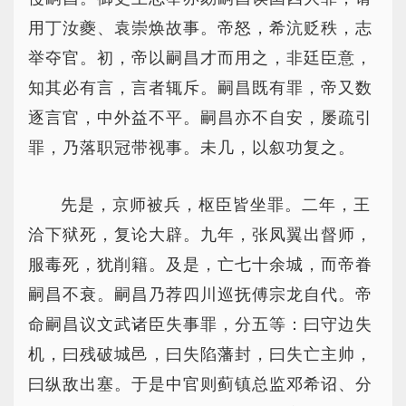
用丁汝夔、袁崇焕故事。帝怒，希沆贬秩，志
举夺官。初，帝以嗣昌才而用之，非廷臣意，
知其必有言，言者辄斥。嗣昌既有罪，帝又数
逐言官，中外益不平。嗣昌亦不自安，屡疏引
罪，乃落职冠带视事。未几，以叙功复之。
先是，京师被兵，枢臣皆坐罪。二年，王
洽下狱死，复论大辟。九年，张凤翼出督师，
服毒死，犹削籍。及是，亡七十余城，而帝眷
嗣昌不衰。嗣昌乃荐四川巡抚傅宗龙自代。帝
命嗣昌议文武诸臣失事罪，分五等：曰守边失
机，曰残破城邑，曰失陷藩封，曰失亡主帅，
曰纵敌出塞。于是中官则蓟镇总监邓希诏、分