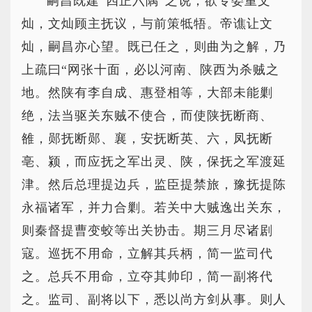
嗣昌既建“四正六隅”之说，欲专委重文
灿，文灿顾主抚议，与前策牴牾。帝谯让文
灿，嗣昌亦心望。既已任之，则曲为之解，乃
上疏曰“网张十面，必以河南、陕西为杀贼之
地。然陕有李自成、惠登相等，大部未能剿
绝，法当驱关东贼不使合，而使陕抚断商、
雒，郧抚断郧、襄，安抚断英、六，凤抚断
亳、颍，而应抚之军出灵、陕，保抚之军渡延
津。然后总理提边兵，监臣提禁旅，豫抚提陈
永福诸军，并力合剿。若关中大贼逸出关东，
则秦督提曹变蛟等出关协击。期三月尽诸剧
寇。巡抚不用命，立解其兵柄，简一监司代
之。总兵不用命，立夺其帅印，简一副将代
之。监司、副将以下，悉以尚方剑从事。则人