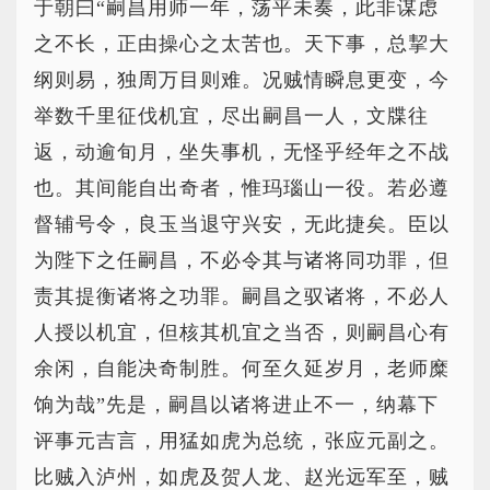
于朝曰“嗣昌用师一年，荡平未奏，此非谋虑
之不长，正由操心之太苦也。天下事，总挈大
纲则易，独周万目则难。况贼情瞬息更变，今
举数千里征伐机宜，尽出嗣昌一人，文牒往
返，动逾旬月，坐失事机，无怪乎经年之不战
也。其间能自出奇者，惟玛瑙山一役。若必遵
督辅号令，良玉当退守兴安，无此捷矣。臣以
为陛下之任嗣昌，不必令其与诸将同功罪，但
责其提衡诸将之功罪。嗣昌之驭诸将，不必人
人授以机宜，但核其机宜之当否，则嗣昌心有
余闲，自能决奇制胜。何至久延岁月，老师糜
饷为哉”先是，嗣昌以诸将进止不一，纳幕下
评事元吉言，用猛如虎为总统，张应元副之。
比贼入泸州，如虎及贺人龙、赵光远军至，贼