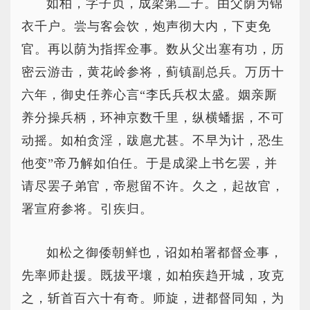
如柏，字子贞，成梁第二子。由父荫为锦
衣千户。尝与客会饮，炮声彻大内，下吏免
官。再以荫为指挥佥事。数从父出塞有功，历
密云游击，黄花岭参将，蓟镇副总兵。万历十
六年，御史任养心言“李氏兵权太盛。姻亲厮
养分操兵柄，环神京数千里，纵横蟠据，不可
动摇。如柏贪淫，跋扈尤甚。不早为计，恐生
他变”帝乃解如伯任。于是成梁上书乞罢，并
请尽罢子弟官，帝慰留不许。久之，起故官，
署宣府参将。引疾归。
如松之御倭朝鲜也，诏如柏署都督佥事，
先率师赴援。既拔平壤，如柏疾趋开城，攻克
之，斩首百六十有奇。师旋，进都督同知，为