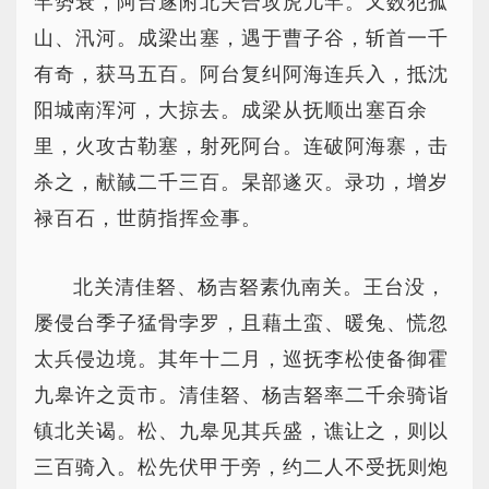
罕势衰，阿台遂附北关合攻虎儿罕。又数犯孤
山、汛河。成梁出塞，遇于曹子谷，斩首一千
有奇，获马五百。阿台复纠阿海连兵入，抵沈
阳城南浑河，大掠去。成梁从抚顺出塞百余
里，火攻古勒塞，射死阿台。连破阿海寨，击
杀之，献馘二千三百。杲部遂灭。录功，增岁
禄百石，世荫指挥佥事。
北关清佳砮、杨吉砮素仇南关。王台没，
屡侵台季子猛骨孛罗，且藉土蛮、暖兔、慌忽
太兵侵边境。其年十二月，巡抚李松使备御霍
九皋许之贡市。清佳砮、杨吉砮率二千余骑诣
镇北关谒。松、九皋见其兵盛，谯让之，则以
三百骑入。松先伏甲于旁，约二人不受抚则炮