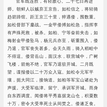
官军既连胜，有轻敌心。二十七日再进
师。朝鲜人以贼弃王京告。如松信之，将轻骑
趋碧蹄馆。距王京三十里，猝遇倭，围数重。
如松督部下鏖战。一金甲倭搏如松急，指挥李
有声殊死救，被杀。如柏、宁等奋前夹击，如
梅射金甲倭坠马，杨元兵亦至，斫重围入，倭
乃退，官军丧失甚多。会天久雨，骑入稻畦中
不得逞。倭背岳山，面汉水，联营城中，广树
飞楼，箭炮不绝，官军乃退驻开城。二月既
望，谍报倭以二十万众入寇。如松令元军平
壤，扼大同江，接饷道。如柏等军宝山诸处为
声援。大受军临津。留宁、承训军开城。而身
自东西调度。闻倭将平秀嘉据龙山仓，积粟数
十万，密令大受率死士从间焚之。倭遂乏食。