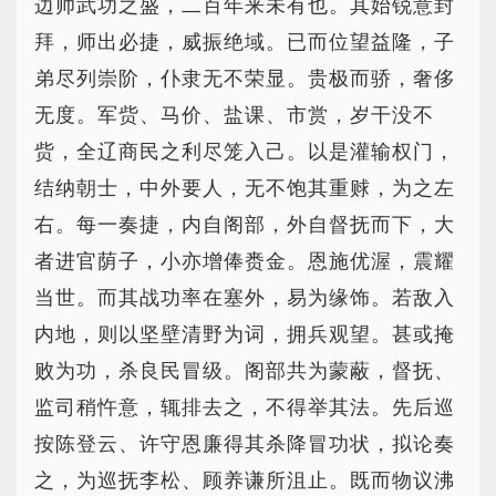
边帅武功之盛，二百年来未有也。其始锐意封
拜，师出必捷，威振绝域。已而位望益隆，子
弟尽列崇阶，仆隶无不荣显。贵极而骄，奢侈
无度。军赀、马价、盐课、市赏，岁干没不
赀，全辽商民之利尽笼入己。以是灌输权门，
结纳朝士，中外要人，无不饱其重赇，为之左
右。每一奏捷，内自阁部，外自督抚而下，大
者进官荫子，小亦增俸赉金。恩施优渥，震耀
当世。而其战功率在塞外，易为缘饰。若敌入
内地，则以坚壁清野为词，拥兵观望。甚或掩
败为功，杀良民冒级。阁部共为蒙蔽，督抚、
监司稍忤意，辄排去之，不得举其法。先后巡
按陈登云、许守恩廉得其杀降冒功状，拟论奏
之，为巡抚李松、顾养谦所沮止。既而物议沸