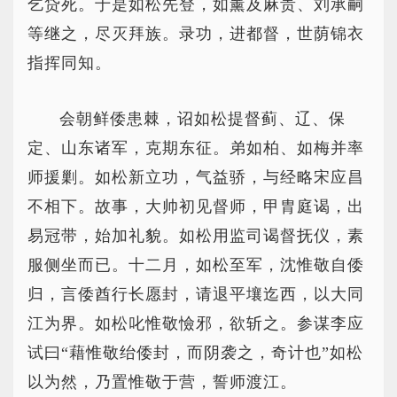
乞贷死。于是如松先登，如薰及麻贵、刘承嗣
等继之，尽灭拜族。录功，进都督，世荫锦衣
指挥同知。
会朝鲜倭患棘，诏如松提督蓟、辽、保
定、山东诸军，克期东征。弟如柏、如梅并率
师援剿。如松新立功，气益骄，与经略宋应昌
不相下。故事，大帅初见督师，甲胄庭谒，出
易冠带，始加礼貌。如松用监司谒督抚仪，素
服侧坐而已。十二月，如松至军，沈惟敬自倭
归，言倭酋行长愿封，请退平壤迄西，以大同
江为界。如松叱惟敬憸邪，欲斩之。参谋李应
试曰“藉惟敬绐倭封，而阴袭之，奇计也”如松
以为然，乃置惟敬于营，誓师渡江。