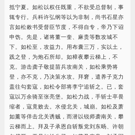
抵宁夏。如松以权任既重，不欲受总督制，事
辄专行。兵科许弘纲等以为非制，尚书石星亦
言如松敕书受督臣节度，不得自专，帝乃下诏
申饬。先是，诸将董一奎、麻贵等数攻城不
下。如松至，攻益力。用布囊三万，实以土，
践之登，为炮石所却。如樟夜攀云梯上，不
克。游击龚子敬提苗兵攻南关，如松乘势将
登，亦不克，乃决策水攻。拜窘，遣养子克力
盖往勾套寇，如松令部将李宁追斩之。已，套
寇以万余骑至张亮堡。如松力战，手斩士卒畏
缩者，寇竟败去。水侵北关，城崩。如松及萧
如薰等佯击北关诱贼，而潜以锐师袭南关，攀
云梯而上。拜及子承恩自斩叛党刘东旸、许朝