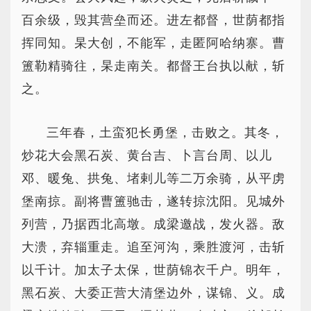
百余级，毁其营垒而还。进左都督，世荫都指
挥同知。杲大创，不能军，走匿阿哈纳寨。曹
簠勒精骑往，杲走南关。都督王台执以献，斩
之。
三年春，土蛮犯长勇堡，击败之。其冬，
炒花大会黑石炭、黄台吉、卜言台周、以儿
邓、暖兔、拱兔、堵剌儿等二万余骑，从平虏
堡南掠。副将曹簠驰击，遂转掠沈阳。见城外
列营，乃据西北高墩。成梁邀战，发火器。敌
大溃，弃辎重走。追至河沟，乘胜渡河，击斩
以千计。加太子太保，世荫锦衣千户。明年，
黑石炭、大委正营大清堡边外，谋锦、义。成