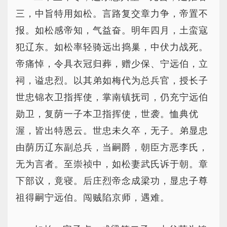
三，中旨特用如松。言路复交章力争，帝置不
报。如松感帝知，气益奋。明年四月，土蛮寇
犯辽东。如松率轻骑远出捣巢，中伏力战死。
帝痛悼，令具衣冠归葬，赠少保、宁远伯，立
祠，谥忠烈。以其弟如梅代为总兵官，授长子
世忠锦衣卫指挥使，掌南镇抚司，仍充宁远伯
勋卫，复荫一子本卫指挥使，世袭。恤典优
渥，皆出特恩云。世忠未久卒，无子。弟显忠
由荫历辽东副总兵，当嗣爵，朝臣方恶李氏，
无为言者。至崇祯中，如松妻武氏诉于朝。章
下部议，竟寝。后庄烈帝念成梁功，显忠子尊
祖得嗣宁远伯。闯贼陷京师，遇难。