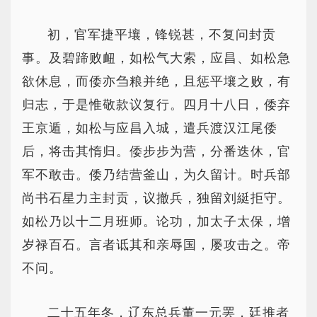
初，官军捷平壤，锋锐甚，不复问封贡
事。及碧蹄败衄，如松气大索，应昌、如松急
欲休息，而倭亦刍粮并绝，且惩平壤之败，有
归志，于是惟敬款议复行。四月十八日，倭弃
王京遁，如松与应昌入城，遣兵渡汉江尾倭
后，将击其惰归。倭步步为营，分番迭休，官
军不敢击。倭乃结营釜山，为久留计。时兵部
尚书石星力主封贡，议撤兵，独留刘綎拒守。
如松乃以十二月班师。论功，加太子太保，增
岁禄百石。言者诋其和亲辱国，屡攻击之。帝
不问。
二十五年冬，辽东总兵董一元罢，廷推者