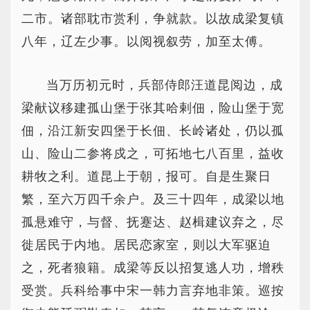
二市。诸部耽市赏利，争就款。以故成梁复镇
八年，辽左少事。以阅视叙劳，加至太傅。
当万历初元时，兵部侍郎汪道昆阅边，成
梁献议移建孤山堡于张其哈剌佃，险山堡于宽
佃，沿江新安四堡于长佃、长岭诸处，仍以孤
山、险山二参将戍之，可拓地七八百里，益收
耕牧之利。道昆上于朝，报可。自是生聚日
繁，至六万四千余户。及三十四年，成梁以地
孤悬难守，与督、抚蹇达、赵楫建议弃之，尽
徙居民于内地。居民恋家室，则以大军驱迫
之，死者狼籍。成梁等反以招复逃人功，增秩
受赏。兵科给事中宋一韩力言弃地非策。巡按