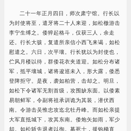
二十一年正月四日，师次肃宁馆。行长以
为封使将至，遣牙将二十人来迎，如松檄游击
李宁生缚之。倭猝起格斗，仅获三人，余走
还。行长大骇，复遣所亲信小西飞来谒，如松
慰遣之。六日，次平壤。行长犹以为封使也，
伫风月楼以待，群倭花衣夹道迎。如松分布诸
军，抵平壤城，诸将逡巡未入，形大露，倭悉
登陴拒守。是夜，袭如柏营，击却之。明旦，
如松下令诸军无割首级，攻围缺东面。以倭素
易朝鲜军，令副将祖承训诡为其装，潜伏西
南。令游击吴惟忠攻迄北牡丹峰。而如松亲提
大军直抵城下，攻其东南。倭炮矢如雨，军少
却。如松斩先退者以徇。募死士，援钩梯直