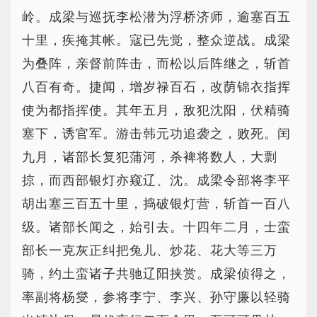
岭。成梁与巡抚李松潜为浮桥济师，逾塞百五
十里，疾掩其帐。寇已先觉，整众逆战。成梁
为叠阵，亲督前阵击，而松以后阵继之，斩首
八百有奇。捷闻，增岁禄百石，改荫锦衣指挥
使为都指挥使。其年五月，敌犯沈阳，伏精骑
塞下，诱官军。游击韩元功追袭之，败死。闰
九月，诸部长复犯蒲河，杀裨将数人，大剽
掠，而西部银灯亦窥辽、沈。成梁令部将李平
胡出塞三百五十里，捣破银灯营，斩首一百八
级。诸部长闻之，始引去。十四年二月，士蛮
部长一克灰正纠把兔儿、炒花、花大等三万
骑，约土蛮诸子共驰辽阳挟赏。成梁侦得之，
率副将杨燮，参将李宁、李兴、孙守廉以轻骑