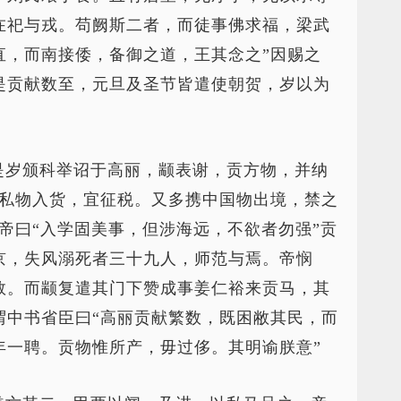
在祀与戎。苟阙斯二者，而徒事佛求福，梁武
直，而南接倭，备御之道，王其念之”因赐之
是贡献数至，元旦及圣节皆遣使朝贺，岁以为
是岁颁科举诏于高丽，颛表谢，贡方物，并纳
赍私物入货，宜征税。又多携中国物出境，禁之
帝曰“入学固美事，但涉海远，不欲者勿强”贡
京，失风溺死者三十九人，师范与焉。帝悯
数。而颛复遣其门下赞成事姜仁裕来贡马，其
谓中书省臣曰“高丽贡献繁数，既困敝其民，而
年一聘。贡物惟所产，毋过侈。其明谕朕意”