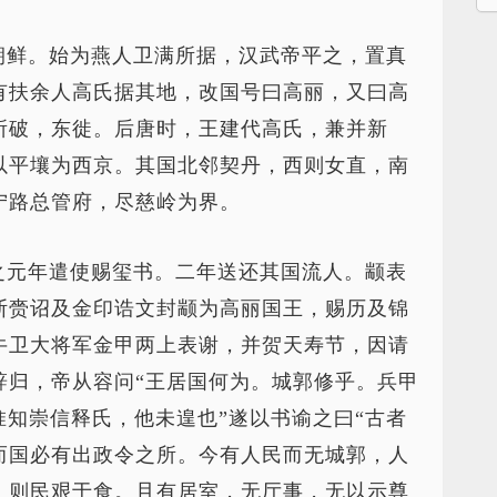
朝鲜。始为燕人卫满所据，汉武帝平之，置真
有扶余人高氏据其地，改国号曰高丽，又曰高
所破，东徙。后唐时，王建代高氏，兼并新
以平壤为西京。其国北邻契丹，西则女直，南
宁路总管府，尽慈岭为界。
之元年遣使赐玺书。二年送还其国流人。颛表
斯赍诏及金印诰文封颛为高丽国王，赐历及锦
牛卫大将军金甲两上表谢，并贺天寿节，因请
辞归，帝从容问“王居国何为。城郭修乎。兵甲
惟知崇信释氏，他未遑也”遂以书谕之曰“古者
而国必有出政令之所。今有人民而无城郭，人
，则民艰于食。且有居室，无厅事，无以示尊