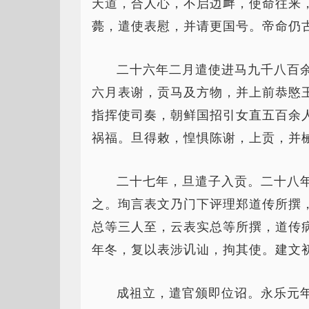
天道，合人心，不启边衅，使命往来
薨，遣使表慰，并请更国号。帝命仍
二十六年二月遣使进马九千八百
六月表谢，贡马及方物，并上前恭愍
指挥使司奏，朝鲜国招引女直五百余
祸福。旦得敕，惶惧陈谢，上贡，并
二十七年，旦遣子入贡。二十八
之。珣言表文乃门下评理郑道传所撰
总等三人至，云表实总等所撰，道传
年冬，复以表涉讥讪，拘其使。建文
成祖立，遣官颁即位诏。永乐元