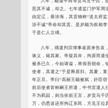
六年，颛遣甲两等贡马五十匹，
恶其不诚，却之。七年遣监门护军周
由定辽，毋涉海，其贡物称“送太府监
涉不诚”帝命却其贡。是岁颛为权相
于是仁人立禑。
八年，禑遣判宗簿事崔原来告哀
诛义，籍其家。帝疑其诈，拘原而遣
被杀已久，今始请谥，将假吾朝命，
使者，其遣之”于是释原归。其夏，
年正旦。帝曰“高丽王颛被弑，奸臣
前后使者皆称嗣王所遣，中书宜遣人
不为羁囚，则当依前王言，岁贡马千
万，仍悉送还所拘辽东民，方见王位