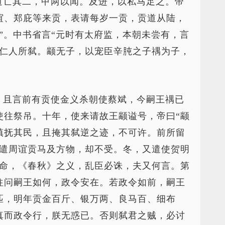
道亡其二，甲两以闻。及进，以私马足之。帝
谊、郑庇等来贡，表请每岁一贡，贡道从陆，
”。中书省言“元时有太府监，本朝未尝有，言
李仁人所弑。颛无子，以宠臣辛肫之子禑为子，
，且言前有贡使金义杀朝使蔡斌，今嗣王禑已
使往祭吊。十年，使来请故王颛谥号，帝曰“颛
镇抚其民，且掩其弑逆之迹，不可许。前所留
复遣周谊贡马及方物，却不受。冬，又遣使贺明
窃命，《春秋》之义，乱臣必诛，夫又何言。第
往问嗣王如何，政令安在。若政令如前，嗣王
匹，明年贡金百斤、银万两、良马百、细布
真而政令行，朕无惑已。否则弑君之贼，必讨