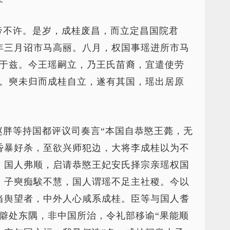
帝不许。是岁，成桂废昌，而立定昌国院君
年三月诏市马高丽。八月，权国事瑶进所市马
纪于兹。今王瑶嗣立，乃王氏苗裔，宜遣使劳
旦。奭未归而成桂自立，遂有其国，瑶出居原
。
赵胖等持国都评议司奏言“本国自恭愍王薨，无
昏暴好杀，至欲兴师犯边，大将李成桂以为不
。国人弗顺，启请恭愍王妃安氏择宗亲瑶权国
，子奭痴騃不慧，国人谓瑶不足主社稷。今以
当舆望者，中外人心咸系成桂。臣等与国人耆
僻处东隅，非中国所治，令礼部移谕“果能顺