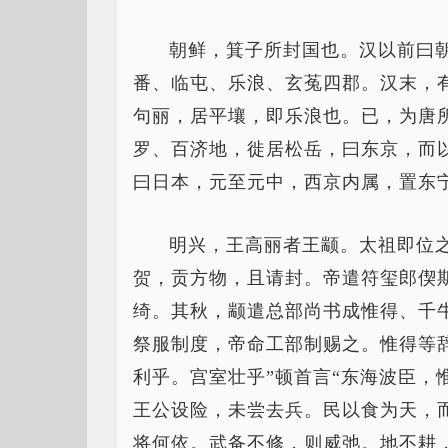
朝鲜，箕子所封国也。汉以前曰
番、临屯、乐浪、玄菟四郡。汉末，
句丽，居平壤，即乐浪也。已，为唐
罗、百济地，徙居松岳，曰东京，而
曰日本，元至元中，西京内属，置东
明兴，王高丽者王颛。太祖即位
贺，贡方物，且请封。帝遣符玺郎偰
绮。其秋，颛遣总部尚书成惟得、千
祭服制度，帝命工部制赐之。惟得等
利乎。宫室壮乎”顿首言“东海波臣，
王公设险，未尝去兵。民以食为天，
将何依。武备不修，则威弛。地不耕