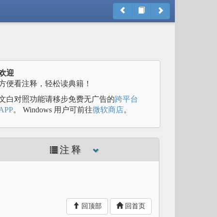
欢迎
方便看注释，轻松读典籍！
文白对照功能请移步免费无广告的
跨平台
APP
。 Windows 用户可前往
微软商店
。
注释
回顶部
回首页