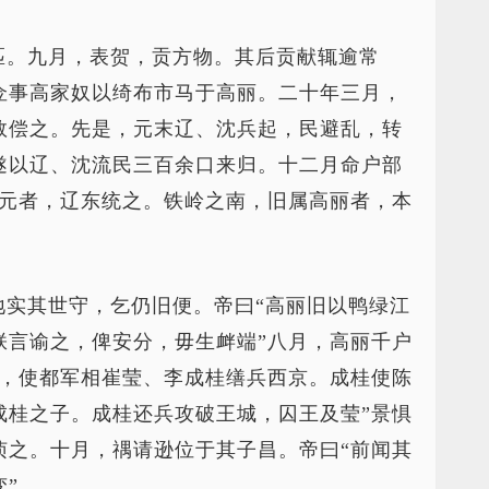
匹。九月，表贺，贡方物。其后贡献辄逾常
佥事高家奴以绮布市马于高丽。二十年三月，
数偿之。先是，元末辽、沈兵起，民避乱，转
遂以辽、沈流民三百余口来归。十二月命户部
开元者，辽东统之。铁岭之南，旧属高丽者，本
地实其世守，乞仍旧便。帝曰“高丽旧以鸭绿江
朕言谕之，俾安分，毋生衅端”八月，高丽千户
东，使都军相崔莹、李成桂缮兵西京。成桂使陈
成桂之子。成桂还兵攻破王城，囚王及莹”景惧
侦之。十月，禑请逊位于其子昌。帝曰“前闻其
”