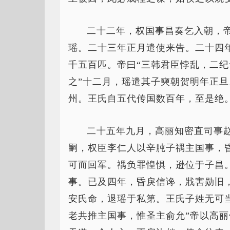
二十二年，权国事昌奏乞入朝，
瑶。二十三年正月遣使来告。二十四
千五百匹。帝曰“三韩君臣悖乱，二
之”十二月，瑶遣其子奭朝贺明年正
州。王氏自五代传国数百年，至是绝
二十五年九月，高丽知密直司事
嗣，权臣李仁人以辛肫子禑主国事，
可而回军。禑负罪惶惧，逊位于子昌
事。已及四年，昏戾信谗，戕害勋旧
安氏命，退瑶于私第。王氏子姓无可
老共推主国事，惟圣主俞允”帝以高丽