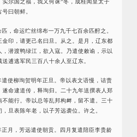
，实尔国之福，我又何诛”冬，成桂闻皇太子
古号曰朝鲜。
余匹，命运纻丝绵布一万九千七百余匹酧之。
王金印，请更己名曰旦。从之。是月，辽东都
人，潜渡鸭绿江，欲入寇。乃遣使敕谕，示以
械送逋逃军民三百八十余人至辽东。
年遣使柳珣贺明年正旦。帝以表文语慢，诘责
，遂命逮道传，释珣归。二十九年送撰表人郑
病不能行。帝以总等乱邦构衅，留不遣。三十
初，旦表陈年老，以子芳远袭位。许之。
年正月，芳远遣使朝贡。四月复遣陪臣李贵龄