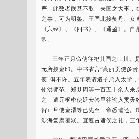
严。此数者朕甚不取。夫国之大事，
之事，可为明鉴。王国北接契丹、女
《六经》、《四书》、《通鉴》。自
常。
三年正月命使往祀其国之山川。
元所授金印。中书省言“高丽贡使多
便”俱不许。五年表请遣子弟入太学，
使洪师范、郑梦周等一百五十余人来
之，遣元枢密使延安答里往谕入贡毋
贺正旦使金湑等已先至，帝悉遣还。
涉海复虞覆溺。宜遵古诸侯之礼，三