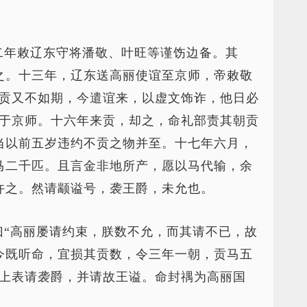
二年敕辽东守将潘敬、叶旺等谨饬边备。其
之。十三年，辽东送高丽使谊至京师，帝敕敬
入贡又不如期，今遣谊来，以虚文饰诈，他日必
谊于京师。十六年来贡，却之，命礼部责其朝贡
当以前五岁违约不贡之物并至。十七年六月，
马二千匹。且言金非地所产，愿以马代输，余
许之。然请颛谥号，袭王爵，未允也。
曰“高丽屡请约束，朕数不允，而其请不已，故
今既听命，宜损其贡数，令三年一朝，贡马五
禑上表请袭爵，并请故王谥。命封禑为高丽国