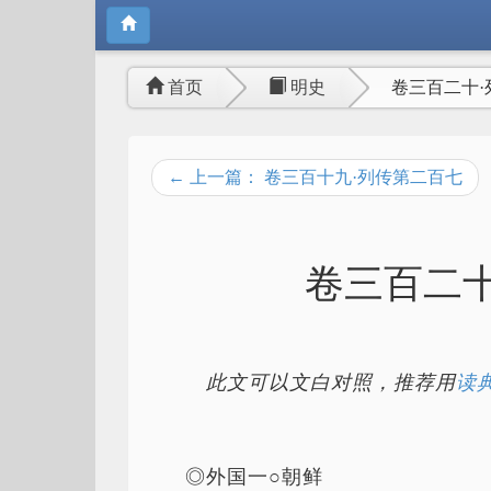
首页
明史
卷三百二十·
← 上一篇： 卷三百十九·列传第二百七
卷三百二十
此文可以文白对照，推荐用
读典
◎外国一○朝鲜