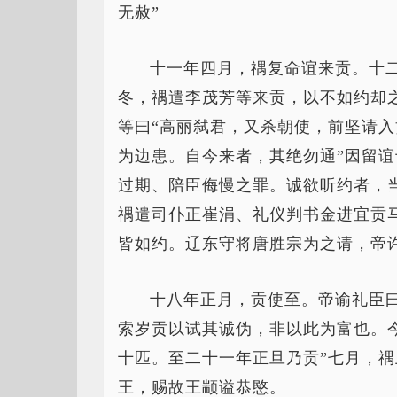
无赦”
十一年四月，禑复命谊来贡。十
冬，禑遣李茂芳等来贡，以不如约却
等曰“高丽弑君，又杀朝使，前坚请
为边患。自今来者，其绝勿通”因留
过期、陪臣侮慢之罪。诚欲听约者，
禑遣司仆正崔涓、礼仪判书金进宜贡
皆如约。辽东守将唐胜宗为之请，帝
十八年正月，贡使至。帝谕礼臣
索岁贡以试其诚伪，非以此为富也。
十匹。至二十一年正旦乃贡”七月，
王，赐故王颛谥恭愍。