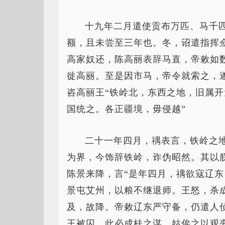
十九年二月遣使贡布万匹、马千
额，且未尝至三年也。冬，诏遣指挥
高家奴还，陈高丽表辞马直，帝敕如
徙高丽。至是因市马，帝令就索之，
咨高丽王“铁岭北，东西之地，旧属
国统之。各正疆境，毋侵越”
二十一年四月，禑表言，铁岭之
为界，今饰辞铁岭，诈伪昭然。其以
陈景来降，言“是年四月，禑欲寇辽
景屯艾州，以粮不继退师。王怒，杀
及，故降。帝敕辽东严守备，仍遣人
王被囚，此必成桂之谋，姑俟之以观变