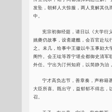
发坠，朝鲜人大惊服，两人竟解其仇
中。
宪宗初御经筵，请日以《大学衍
姚夔仍故事，设斋建醮，会百官赴坛
之。未几，给事中王徽以牛玉事劾大
阁忤。会王竑等荐宁堪佥都御史清军
外任。宁出为汀州知府，以简静为治
宁才高负志节，善章奏，声称籍
大臣所喜。既出守，益郁郁不得志，
召。