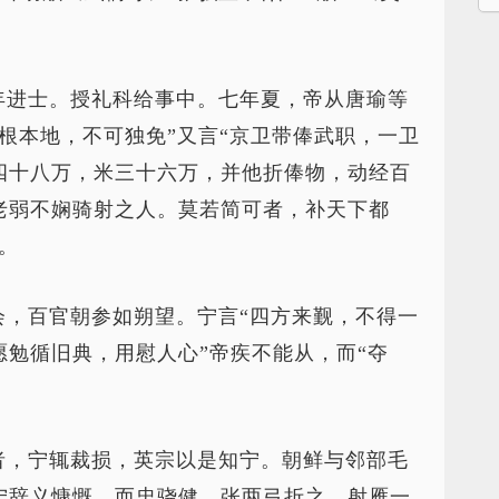
年进士。授礼科给事中。七年夏，帝从唐瑜等
根本地，不可独免”又言“京卫带俸武职，一卫
四十八万，米三十六万，并他折俸物，动经百
老弱不娴骑射之人。莫若简可者，补天下都
。
会，百官朝参如朔望。宁言“四方来觐，不得一
勉循旧典，用慰人心”帝疾不能从，而“夺
者，宁辄裁损，英宗以是知宁。朝鲜与邻部毛
宁辞义慷慨，而忠骁健，张两弓折之，射雁一