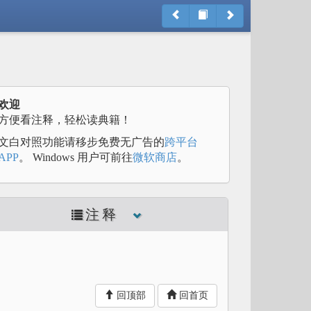
欢迎
方便看注释，轻松读典籍！
文白对照功能请移步免费无广告的
跨平台
APP
。 Windows 用户可前往
微软商店
。
注释
回顶部
回首页