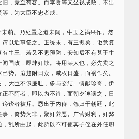
念旧，竟至苟容。而李贤等又坐视成败，不出
贤等，为大臣不忠者戒。
于未萌。乃处置之道未闻，牛玉之祸果作。然
，请以近事征之。正统末，有王振矣，讵意复
复有牛玉。若又不思预防，安知后不有甚于牛
一闻国政，即肆奸欺。将用某人也，必先卖之
张己势。迨趋附日众，威权日盛，而祸作矣。
右，大臣不识廉耻，多与交结。馈献珍奇，伊
方正不阿者，即以为不肖，而朝夕谗谤之，日
，谗谤者被斥。恩出于内侍，怨归于朝廷，此
任事，倚势为非，聚奸养恶。广营财利，奸弊
通，乱所由起，此所以不可使其子侄在外任职