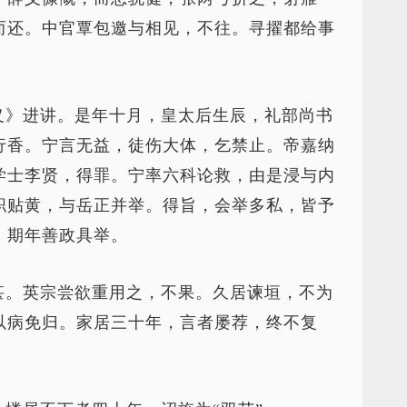
而还。中官覃包邀与相见，不往。寻擢都给事
义》进讲。是年十月，皇太后生辰，礼部尚书
行香。宁言无益，徒伤大体，乞禁止。帝嘉纳
学士李贤，得罪。宁率六科论救，由是浸与内
职贴黄，与岳正并举。得旨，会举多私，皆予
，期年善政具举。
甚。英宗尝欲重用之，不果。久居谏垣，不为
以病免归。家居三十年，言者屡荐，终不复