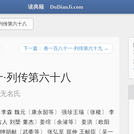
读典籍 DuDianJi.com
列传第六十八
下一篇： 卷一百八十一·列传第六十九 →
·列传第六十八
无名氏
弘 李森 魏元〔康永韶等〕 强珍王瑞〔张稷〕 李
吉人 刘槩 董杰〕姜绾〔余濬等〕 姜洪〔欧阳
叶绅胡献〔武衢等〕 张弘至 屈伸 王献臣〔吴一