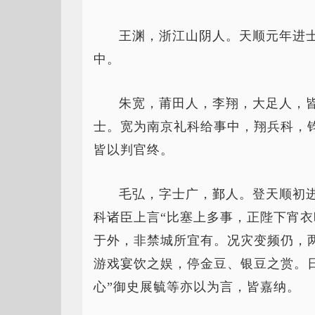
王渊，浙江山阴人。天顺元年进
中。
朱宽，莆田人，李翔，大足人，
士。宽为南京礼科给事中，翔兵科，
皆以判官终。
毛弘，字士广，鄞人。登天顺初
科诸臣上言“比塞上多事，正陛下宵
于外，非禁城所宜有。况灾变频仍，
游戏宴饮之娱，停金豆、银豆之赏。
心”御史展毓等亦以为言，皆嘉纳。