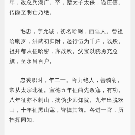
年，改总兵湖广。卒，赠太子太保，谥庄僖。
传爵至明亡乃绝。
毛忠，字允诚，初名哈喇，西陲人。曾祖
哈喇歹，洪武初归附，起行伍为千户，战殁。
祖拜都从征哈密，亦战殁。父宝以骁勇充总
旗，至永昌百户。
忠袭职时，年二十。膂力绝人，善骑射。
常从太宗北征。宣德五年征曲先叛寇，有功。
八年征亦不剌山，擒伪少师知院。九年出脱欢
山，十年征黑山寇，皆擒其酋。各进一官，历
指挥同知。