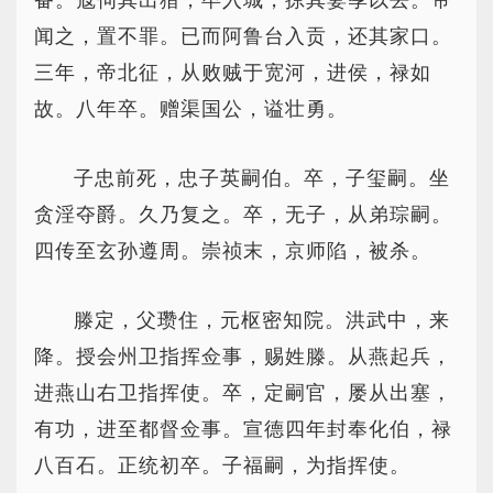
备。寇伺其出猎，卒入城，掠其妻孥以去。帝
闻之，置不罪。已而阿鲁台入贡，还其家口。
三年，帝北征，从败贼于宽河，进侯，禄如
故。八年卒。赠渠国公，谥壮勇。
子忠前死，忠子英嗣伯。卒，子玺嗣。坐
贪淫夺爵。久乃复之。卒，无子，从弟琮嗣。
四传至玄孙遵周。崇祯末，京师陷，被杀。
滕定，父瓒住，元枢密知院。洪武中，来
降。授会州卫指挥佥事，赐姓滕。从燕起兵，
进燕山右卫指挥使。卒，定嗣官，屡从出塞，
有功，进至都督佥事。宣德四年封奉化伯，禄
八百石。正统初卒。子福嗣，为指挥使。