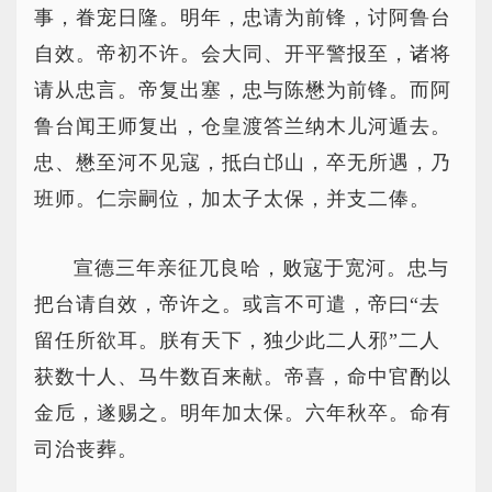
事，眷宠日隆。明年，忠请为前锋，讨阿鲁台
自效。帝初不许。会大同、开平警报至，诸将
请从忠言。帝复出塞，忠与陈懋为前锋。而阿
鲁台闻王师复出，仓皇渡答兰纳木儿河遁去。
忠、懋至河不见寇，抵白邙山，卒无所遇，乃
班师。仁宗嗣位，加太子太保，并支二俸。
宣德三年亲征兀良哈，败寇于宽河。忠与
把台请自效，帝许之。或言不可遣，帝曰“去
留任所欲耳。朕有天下，独少此二人邪”二人
获数十人、马牛数百来献。帝喜，命中官酌以
金卮，遂赐之。明年加太保。六年秋卒。命有
司治丧葬。