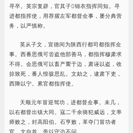
寻卒。英宗复辟，官其子锦衣指挥同知。寻
进都指挥使，用荐擢左军都督佥事，屡分典营
务，以严慎称。
英从子文，宣德间为陕西行都司都指挥佥
事。西番思俄可尝盗他部善马，都指挥穆肃求
不得。会思俄可以畜产鬻于边，肃诬以盗，收
掠致死，番人惶骇思乱。文劾之，逮肃下吏，
西陲以宁。累官都指挥使。
天顺元年冒迎驾功，进都督佥事。未几，
以右都督出镇大同。寇二千余骑犯威远，文率
师败之，封高阳伯。石亨败，革夺门冒功者
官。文自首，帝以守边不问。