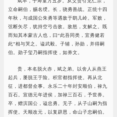
斌卒，子寿童方五岁。从父贵引见仁宗，
立命嗣伯，赐名绶。长，骁勇善战。正统十四
年秋，与成国公朱勇等遇敌于鹞儿岭。军败，
弦断矢尽，犹持空弓击敌。敌怒，支解之。既
而知其本蒙古人也，曰“此吾同类，宜勇健若
此”相与哭之。谥武毅。子辅，孙勋，并得嗣
伯。勋子玺乃嗣指挥使，如券文。
贵，本名脱火赤，斌之弟。以舍人从燕王
起兵，屡脱王于险。积官都指挥使。再从北
征，进都督佥事。永乐二十年封安顺伯，禄九
百石。宣德元年进侯，加禄三百石，予世券。
卒，赠滨国公，谥忠勇。无子，从子山嗣为指
挥使。天顺改元，以复辟恩，命山子忠嗣伯。