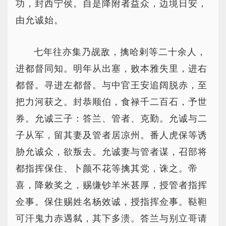
功，封西宁侯。自是降附者益众，边境日安，
由允诚始。
七年往亦集乃觇敌，擒哈剌等二十余人，
进都督同知。明年从出塞，败本雅失里，进右
都督。寻进左都督。与中官王安追阔脱赤，至
把力河获之。封恭顺伯，食禄千二百石，予世
券。允诚三子：答兰、管者、克勤。允诚与二
子从军，留其妻及管者居凉州。番人虎保等诱
胁允诚众，欲叛去。允诚妻与管者谋，召部将
都指挥保住、卜颜不花等擒其党，诛之。帝
喜，降敕奖之，赐缣钞羊米甚厚，授管者指挥
佥事。保住赐姓名杨效诚，授指挥佥事。鞑靼
可汗鬼力赤遇弑，其下多溃。答兰与别立哥请