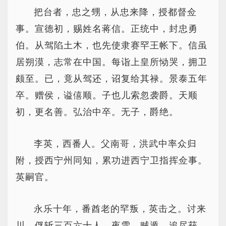
把台者，忠之甥，从忠来降，授都督佥
事。宣德初，赐姓名蒋信。正统中，封忠勇
伯。从驾陷土木，也先使隶赛罕王帐下。信虽
居朔漠，志常在中国。每诣上皇所恸哭，拥卫
颇至。已，竟从驾还，诏复给其禄。景泰五年
卒。赠侯，谥僖顺。子也儿索忽袭爵。天顺
初，更名善。弘治中卒。无子，爵绝。
李英，西番人。父南哥，洪武中率众归
附，授西宁州同知，累功进西宁卫指挥佥事。
英嗣官。
永乐十年，番酋老的罕叛，英击之。讨来
川，俘斩三百六十人。夜雪，贼遁，追尽获