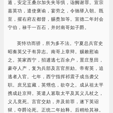
遁，安定王桑尔加失夹等惧，诣阙谢罪。宣宗
嘉英功，遣使褒谕，宴劳之，令驰驿入朝。既
至，擢右府左都督，赐赉加等。宣德二年封会
宁伯，禄千一百石，并封南哥如子爵。
英恃功而骄，所为多不法。宁夏总兵官史
昭奏英父子有异志。南哥上章辩。赐敕慰谕
之。英家西宁，招逋逃七百余户，置庄垦田，
豪夺人产，复为兵部及言官所劾。帝宥英，追
逃者入官。七年，西宁指挥祁震子成当袭父
职。庶兄监藏，英甥也，欲夺之。成从祖太平
携成赴京辩。英遣人篡取太平及其义儿杖之，
义儿竟死。言官交劾，并及前罪，遂下英诏
狱，夺爵论死。正统二年始释。后稍给其禄。