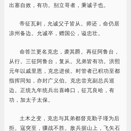
出塞自效，有功。别立哥者，秉诚子也。
帝征瓦剌，允诚父子皆从。师还，命仍居
凉州备边。允诚卒，赠国公，谥忠壮。
命答兰更名克忠，袭其爵。再征阿鲁台，
从行。三征阿鲁台，复从。兄弟皆有功。洪熙
元年以戚里恩，克忠进侯。时管者已积功至都
指挥同知，亦封广义伯。克忠尝充副总兵巡
边。正统九年统兵出喜峰口，征兀良哈，有
功，加太子太保。
土木之变，克忠与其弟都督克勤子瑾为后
拒。寇突至，骤战不胜。敌兵据山上，飞矢石