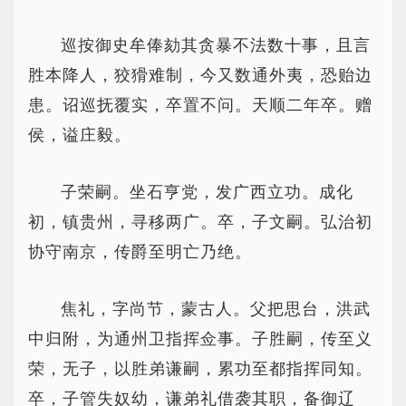
巡按御史牟俸劾其贪暴不法数十事，且言
胜本降人，狡猾难制，今又数通外夷，恐贻边
患。诏巡抚覆实，卒置不问。天顺二年卒。赠
侯，谥庄毅。
子荣嗣。坐石亨党，发广西立功。成化
初，镇贵州，寻移两广。卒，子文嗣。弘治初
协守南京，传爵至明亡乃绝。
焦礼，字尚节，蒙古人。父把思台，洪武
中归附，为通州卫指挥佥事。子胜嗣，传至义
荣，无子，以胜弟谦嗣，累功至都指挥同知。
卒，子管失奴幼，谦弟礼借袭其职，备御辽