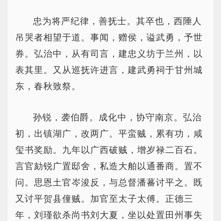
忠为将严纪律，善抚士。其卒也，西陲人
吊哭者相望于道。事闻，赠侯，谥武勇，予世
券。弘治中，从有司言，建忠义坊于兰州，以
表其里。又从巡抚许进言，建武勇祠于甘州城
东，春秋致祭。
孙锐，袭伯爵。成化中，协守南京。弘治
初，出镇湖广，改两广。平蛮贼，累有功，咸
玺书奖励。九年以广西破贼，增岁禄二百石。
言官劾锐广置邸舍，私造大舶以通番商。置不
问。思恩土官岑浚反，与总督潘蕃讨平之。既
又讨平贺县僮贼。加官至太子太傅。正德三
年，刘瑾欲杀尚书刘大夏，坐以处置田州事失