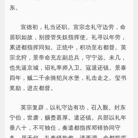
东。
宣德初，礼当还职。宣宗念礼守边劳，命
居职如故，别授管失奴指挥使。礼寻以年劳，
累进都指挥同知。正统中，积功至右都督。英
宗北狩，景帝命充左副总兵，守宁远。未几，
也先逼京城，诏礼率师入卫。寇退还镇。景泰
四年，贼二千余骑犯兴水堡，礼击走之。玺书
奖励，进左都督。
英宗复辟，以礼守边有功，召入觐。封东
宁伯，世袭，赐赉甚厚。遣还镇。兵部以礼年
垂八十，不可独任，奏遣都指挥邓铎协同守