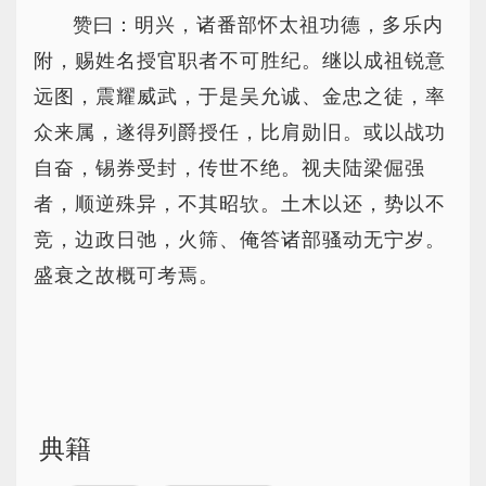
赞曰：明兴，诸番部怀太祖功德，多乐内
附，赐姓名授官职者不可胜纪。继以成祖锐意
远图，震耀威武，于是吴允诚、金忠之徒，率
众来属，遂得列爵授任，比肩勋旧。或以战功
自奋，锡券受封，传世不绝。视夫陆梁倔强
者，顺逆殊异，不其昭欤。土木以还，势以不
竞，边政日弛，火筛、俺答诸部骚动无宁岁。
盛衰之故概可考焉。
典籍