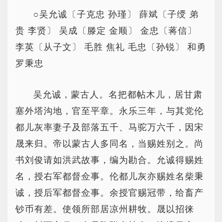
○吴允诚〔子克忠 孙瑾〕 薛斌〔子绶 弟
贵 李贤〕 吴成〔滕定 金顺〕 金忠〔蒋信〕
李英〔从子文〕 毛胜 焦礼 毛忠〔孙锐〕 和勇
罗秉忠
吴允诚，蒙古人。名把都帖木儿，居甘肃
塞外塔沟地，官至平章。永乐三年，与其党伦
都儿灰率妻子及部落五千、马驼万六千，因宋
晟来归。帝以蒙古人多同名，当赐姓别之。尚
书刘俊请如洪武故事，编为勘合。允诚得赐姓
名，授右军都督佥事。伦都儿灰亦赐姓名柴秉
诚，授后军都督佥事。余授官赐冠带，给畜产
钞币有差。使领所部居凉州耕牧。晟以招徕