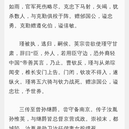
如雨，官军死伤略尽。克忠下马射，矢竭，犹
杀数人，与克勤俱殁于阵。赠邠国公，谥忠
勇。克勤赠遵化伯，谥僖敏。
瑾被执，逃归，嗣侯。英宗尝欲使瑾守甘
肃，辞曰“臣，外人，若用臣守边，恐外裔轻
中国”帝善其言，乃止。曹钦反，瑾与从弟琮
闻变，椎长安门上告。门闭，钦攻不得入，遂
纵火。瑾将五六骑与钦力战死。赠凉国公，谥
忠壮，予世券。
三传至曾孙继爵。尝守备南京。传子汝胤
孙惟英，与继爵皆总督京营戎政。崇祯末，都
城陷，汝胤弟勋卫汝征偕妻女投缳死。