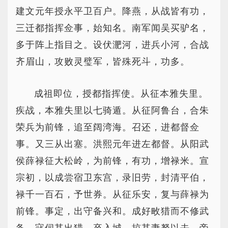
建文元年授永平卫百户。降燕，从战皆有功，
三迁都指挥佥事，始知名。南军闻吴买驴名，
多于阵上指目之。设伏淝河，进兵小河，合战
齐眉山，攻败灵璧军，皆殊死斗，功多。
成祖即位，授都指挥使。从征本雅失里。
疾战，本雅失里以七骑遁。从征阿鲁台，合朱
荣兵为前锋，追至阔湾海。召还，进都督佥
事。又三从出塞。洪熙元年进左都督。从阳武
侯薛禄征大松岭，为前锋，有功，增禄米。宣
宗初，以成尝宿卫东宫，录旧劳，封清平伯，
禄千一百石，予世券。从征乐安，复与薛禄为
前锋。事定，出守备兴和。成好畋猎而不修武