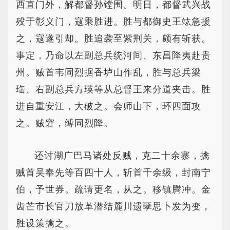
西直门外，解都督孙镗围。明日，都督武兴战
殁于彰义门，寇乘胜进。胜与都御史王竑急援
之，寇遂引却。胜追袭至紫荆关，颇有斩获。
事定，乃命以左副总兵统河间、东昌降夷赴贵
州。贼首韦同烈据香垆山作乱，胜与总兵梁
珤、右副总兵方瑛等从总督王来分道夹击。胜
进自重安江，大破之。会师山下，环四面攻
之。贼窘，缚同烈降。
还讨湖广巴马诸处反贼，克二十余寨，擒
贼首吴奉先等百四十人，斩首千余级，封南宁
伯，予世券。疏请更名，从之。移镇腾冲。金
齿芒市长官刀放革潜结麓川遗孽思卜发为变，
胜设策擒之。