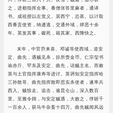
之，进都指挥佥事。番僧张答里麻者，通译
书。成祖授以左觉义。居西宁，恣甚。以计取
西番贡使资，纳逋逃，交通外域，肆恶十余
年。英发其事，磔死，籍其家。西陲快之。
末年，中官乔来喜、邓诚等使西域，道安
定、曲先，遇贼见杀，掠所赍金币。仁宗玺书
谕赤斤、罕东及安定、曲先，诘贼主名。而敕
英与土官指挥康寿等进讨。英诇知安定指挥哈
三孙散哥、曲先指挥散即思实杀使者，遂率兵
西入。贼惊走。追击，逾昆仑山，深入数百
里。至雅令阔，与安定贼遇，大败之，俘斩千
一百余人，获马牛杂畜十四万。曲先贼闻风远