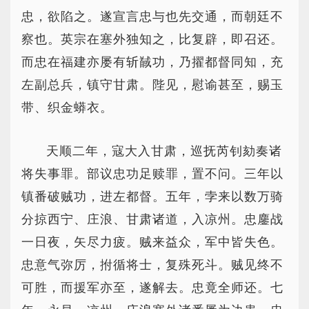
忠，欲陷之。遂宣言忠与也先交通，而朝廷不
察也。英宗在塞外独知之，比复辟，即召还。
而忠在福建亦屡有斩馘功，乃擢都督同知，充
左副总兵，镇守甘肃。陛见，慰谕甚至，赐玉
带、织金蟒衣。
天顺二年，寇大入甘肃，巡抚芮钊劾奏诸
将失事罪。部议忠功足赎罪，置不问。三年以
镇番破贼功，进左都督。五年，孛来以数万骑
分掠西宁、庄浪、甘肃诸道，入凉州。忠鏖战
一日夜，矢尽力疲。贼来益众，军中皆失色。
忠意气弥厉，拊循将士，复殊死斗。贼见终不
可胜，而援军亦至，遂解去。忠竟全师还。七