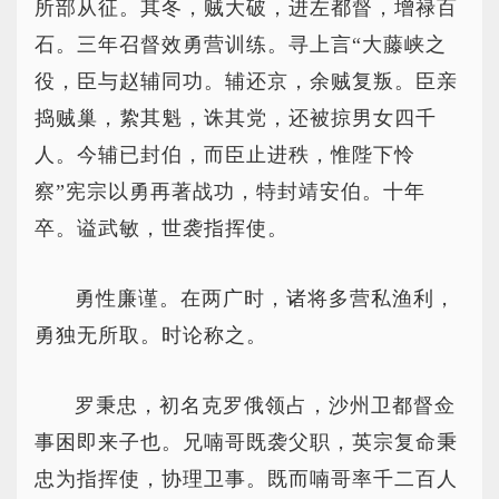
所部从征。其冬，贼大破，进左都督，增禄百
石。三年召督效勇营训练。寻上言“大藤峡之
役，臣与赵辅同功。辅还京，余贼复叛。臣亲
捣贼巢，絷其魁，诛其党，还被掠男女四千
人。今辅已封伯，而臣止进秩，惟陛下怜
察”宪宗以勇再著战功，特封靖安伯。十年
卒。谥武敏，世袭指挥使。
勇性廉谨。在两广时，诸将多营私渔利，
勇独无所取。时论称之。
罗秉忠，初名克罗俄领占，沙州卫都督佥
事困即来子也。兄喃哥既袭父职，英宗复命秉
忠为指挥使，协理卫事。既而喃哥率千二百人