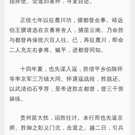
指挥使。尝逃归塞外，寻复自还。
正统七年以征麓川功，擢都督佥事。靖远
伯王骥请选在京番将舍人，捕苗云南。乃命胜
与都督冉保统六百人往。已，再征麓川，即命
二人充左右参将。贼平，进都督同知。
十四年夏，也先谋入寇，胜偕平乡伯陈怀
等率京军三万镇大同。怀遇寇战殁，胜脱还。
以武清伯石亨荐，景帝进胜左都督，督三千营
操练。
贵州苗大扰，诏胜往讨。未行而也先逼京
师。胜御之彰义门北，击退之。越二日，引兵