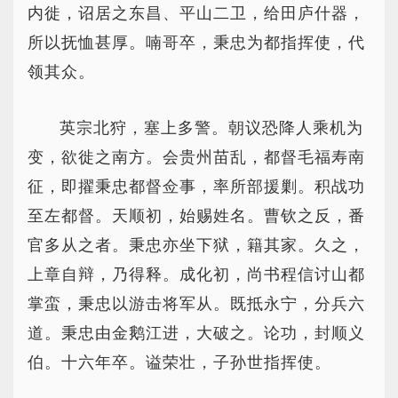
内徙，诏居之东昌、平山二卫，给田庐什器，
所以抚恤甚厚。喃哥卒，秉忠为都指挥使，代
领其众。
英宗北狩，塞上多警。朝议恐降人乘机为
变，欲徙之南方。会贵州苗乱，都督毛福寿南
征，即擢秉忠都督佥事，率所部援剿。积战功
至左都督。天顺初，始赐姓名。曹钦之反，番
官多从之者。秉忠亦坐下狱，籍其家。久之，
上章自辩，乃得释。成化初，尚书程信讨山都
掌蛮，秉忠以游击将军从。既抵永宁，分兵六
道。秉忠由金鹅江进，大破之。论功，封顺义
伯。十六年卒。谥荣壮，子孙世指挥使。