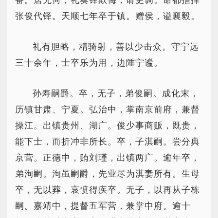
备。居无何，礼奏铎欺侮，请更调。命都指挥
张俊代铎。天顺七年卒于镇。赠侯，谥襄毅。
礼有胆略，精骑射，善以少击众。守宁远
三十余年，士卒乐为用，边陲宁谧。
孙寿嗣爵。卒，无子，弟俊嗣。成化末，
历镇甘肃、宁夏。弘治中，掌南京前府，兼督
操江。出镇贵州、湖广。俊少事商贩，既贵，
能下士，而折冲非所长。卒，子淇嗣。尝分典
京营。正德中，贿刘瑾，出镇两广。逾年卒，
弟洵嗣。洵虽嗣爵，先业尽为淇妻所有。生母
卒，无以葬，哀愤得疾卒。无子，以再从子栋
嗣。嘉靖中，提督五军营，兼掌中府。逾十