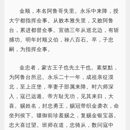
金顺，本名阿鲁哥失里。永乐中来降，授
大宁都指挥佥事。从败本雅失里，又败阿鲁
台，累进都督佥事。宣德三年从巡北边，有斩
捕功。明年封顺义伯，禄八百石。卒，子忠
嗣，为指挥佥事。
金忠者，蒙古王子也先土干也。素桀黠，
为阿鲁台所忌。永乐二十一年，成祖亲征漠
北，至上庄堡，率妻子部属来降。时六师深
入，寇已远遁。帝方耻无功，见其来归，大
喜。赐姓名，封忠勇王，赐冠带织金袭衣，命
坐列侯下。辍御前珍羞赐之，复赐金银宝器。
忠大喜过望。班师在道，忠骑从，数问寇中