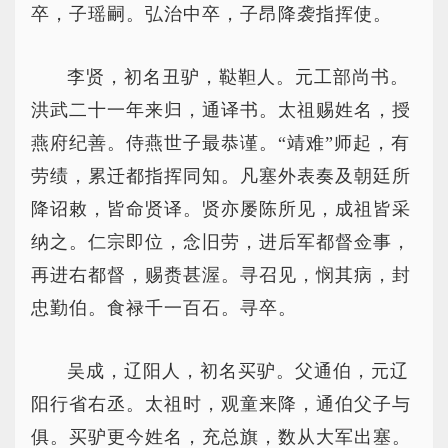
卒，子瑶嗣。弘治中卒，子昂降袭指挥使。
李贤，初名丑驴，鞑靼人。元工部尚书。
洪武二十一年来归，通译书。太祖赐姓名，授
燕府纪善。侍燕世子最恭谨。“靖难”师起，有
劳绩，累迁都指挥同知。凡塞外表奏及朝廷所
降诏敕，皆命贤译。贤亦屡陈所见，成祖皆采
纳之。仁宗即位，念旧劳，进后军都督佥事，
再进右都督，赐赉甚渥。寻召见，悯其病，封
忠勤伯。食禄千一百石。寻卒。
吴成，辽阳人，初名买驴。父通伯，元辽
阳行省右丞。太祖时，观童来降，通伯父子与
俱。买驴更今姓名，充总旗，数从大军出塞。