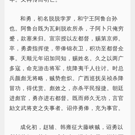
和勇，初名脱脱孛罗，和宁王阿鲁台孙
也。阿鲁台既为瓦剌脱欢所杀，子阿卜只俺穷
蹙，款塞来归。宣宗授以左都督，赐第京师。
卒，勇袭指挥使，带俸锦衣卫，积功至都督佥
事。天顺元年诏加同知，赐姓名。久之以两广
多寇，命充游击将军，统降夷千人往讨。时总
兵颜彪无将略，贼势愈炽。广西巡抚吴祯杀降
冒功，得优赏。彪效之，亦杀平民报捷。朝廷
进彪官，勇亦进右都督。既而师久无功，言官
劾文武将吏之失事者。诏停勇俸，充为事官。
成化初，赵辅、韩雍征大藤峡贼，诏勇以