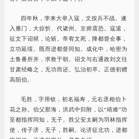
四年秋，孛来大举入寇，文按兵不战。遂
入雁门，大掠忻、代诸州。京师震恐。寇退，
征文下诏狱，论斩。帝宥文死，降都督佥事，
立功延绥。既而进都督同知。成化中，哈密为
土鲁番所并，求救于朝。诏文与右通政刘文往
甘肃经略之，无功而还。弘治初卒。正德初赠
高阳伯。
毛胜，字用钦，初名福寿，元右丞相伯卜
花之孙。伯父那海，洪武中归附，以“靖难”功
至都指挥同知，无子。胜父安太嗣为羽林指挥
使，传子济，无子，胜嗣。论济征北功，进都