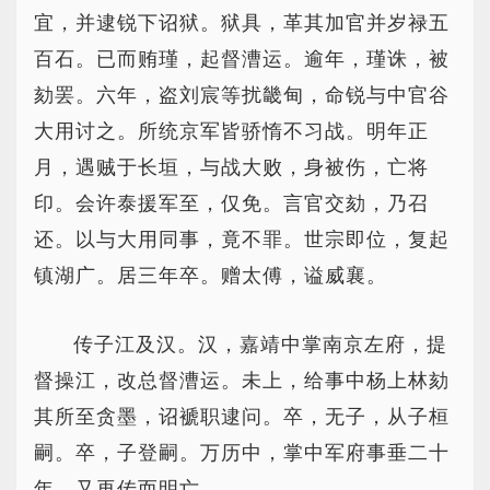
宜，并逮锐下诏狱。狱具，革其加官并岁禄五
百石。已而贿瑾，起督漕运。逾年，瑾诛，被
劾罢。六年，盗刘宸等扰畿甸，命锐与中官谷
大用讨之。所统京军皆骄惰不习战。明年正
月，遇贼于长垣，与战大败，身被伤，亡将
印。会许泰援军至，仅免。言官交劾，乃召
还。以与大用同事，竟不罪。世宗即位，复起
镇湖广。居三年卒。赠太傅，谥威襄。
传子江及汉。汉，嘉靖中掌南京左府，提
督操江，改总督漕运。未上，给事中杨上林劾
其所至贪墨，诏褫职逮问。卒，无子，从子桓
嗣。卒，子登嗣。万历中，掌中军府事垂二十
年。又再传而明亡。