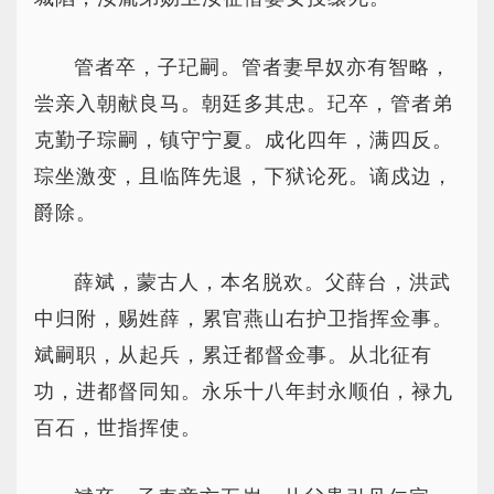
管者卒，子玘嗣。管者妻早奴亦有智略，
尝亲入朝献良马。朝廷多其忠。玘卒，管者弟
克勤子琮嗣，镇守宁夏。成化四年，满四反。
琮坐激变，且临阵先退，下狱论死。谪戍边，
爵除。
薛斌，蒙古人，本名脱欢。父薛台，洪武
中归附，赐姓薛，累官燕山右护卫指挥佥事。
斌嗣职，从起兵，累迁都督佥事。从北征有
功，进都督同知。永乐十八年封永顺伯，禄九
百石，世指挥使。