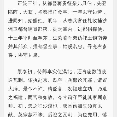
正统三年，从都督蒋贵征朵儿只伯，先登
陷阵，大获，擢都指挥佥事。十年以守边劳，
进同知，始赐姓。明年，从总兵官任礼收捕沙
洲卫都督喃哥部落，徙之塞内，进都指挥使。
十三年率师至罕东，生絷喃哥弟伪祁王锁南奔
并其部众，擢都督佥事，始赐名忠。寻充右参
将，协守甘肃。
景泰初，侍郎李实使漠北，还言忠数遣使
通瓦剌。诏执赴京。既至，兵部论其罪，请置
大辟。景帝不许。请贬官，发福建立功。乃遣
之福建，而官秩如故。令甘肃守臣徙其家属京
师。初，忠之征沙漠也，获番僧加失领真以
献。英宗赦不诛。后逃之瓦剌，为也先用。憾