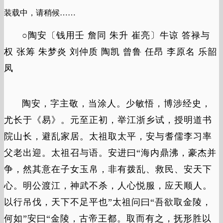
装载中，请稍候……
○陶安〔钱用壬 詹同 朱升 崔亮〕牛谅 答禄与
权 张筹 朱梦炎 刘仲质 陶凯 曾鲁 任昂 李原名 乐韶
凤
陶安，字主敬，当涂人。少敏悟，博涉经史，
尤长于《易》。元至正初，举江浙乡试，授明道书
院山长，避乱家居。太祖取太平，安与耆儒李习率
父老出迎。太祖召与语。安进曰“海内鼎沸，豪杰并
争，然其意在子女玉帛，非有拨乱、救民、安天下
心。明公渡江，神武不杀，人心悦服，应天顺人。
以行吊伐，天下不足平也”太祖问曰“吾欲取金陵，
何如”安曰“金陵，古帝王都。取而有之，抚形胜以