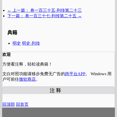
← 上一篇： 卷一百三十五·列传第二十三
下一篇： 卷一百三十七·列传第二十五 →
典籍
明史
明史·列传
欢迎
方便看注释，轻松读典籍！
文白对照功能请移步免费无广告的
跨平台APP
。 Windows 用
户可前往
微软商店
。
注释
回顶部
回首页