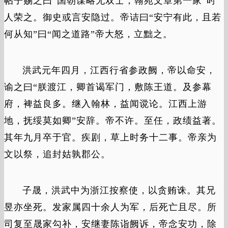
帖子赐之曰“国朝谋略无双士，翰苑文章第一家”时
人荣之。御史或言安隐过。帝诘曰“安宁有此，且若
何从知”曰“闻之道路”帝大怒，立黜之。
洪武元年四月，江西行省参政阙，帝以命安，
谕之曰“朕渡江，卿首谒军门，敷陈王道。及参幕
府，裨益良多。继入翰林，益闻谠论。江西上游
地，抚绥莫如卿”安辞。帝不许。至任，政绩益著。
其年九月卒于官。疾剧，草上时务十二事。帝亲为
文以祭，追封姑孰郡公。
子晟，洪武中为浙江按察使，以贪贿诛。其兄
昱亦坐死。发家属四十余人为军，后死亡且尽。所
司复至晟家勾补，安继妻陈诣阙诉，帝念安功，除