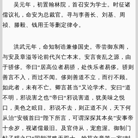
吴元年，初置翰林院，首召安为学士。时征诸
儒议礼，命安为总裁官。寻与李善长、刘基、周
祯、滕毅、钱用壬等删定律令。
洪武元年，命知制诰兼修国史。帝尝御东阁，
与安及章溢等论前代兴亡本末。安言丧乱之源，由
于骄侈。帝曰“居高位者易骄，处佚乐者易侈。骄则
善言不入，而过不闻。侈则善道不立，而行不顾。
如此者，未有不亡。卿言甚当”又论学术。安曰“道
不明，邪说害之也”帝曰“邪说害道，犹美味之悦
口，美色之眩目。邪说不去，则正道不兴，天下何
从治”安顿首曰“陛下所言，可谓深探其本矣”安事帝
十余岁，视诸儒最旧。及官侍从，宠愈渥。御制门