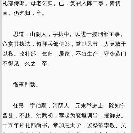
礼部侍郎。母老乞归。已，复召入陈三事，皆切
直。仍乞归，卒。
思道，山阴人，字执中。以进士授刑部主事。
帝赏其执法，超拜兵部侍郎，益励风节，人莫敢干
以私。改礼部，乞归。居家，不殖生产。守令造门
不得见。久之，卒。
衡事别载。
任昂，字伯颙，河阴人。元末举进士，除知宁
晋县，不赴。洪武初，荐起为襄垣训导，擢御史。
十五年拜礼部尚书。帝加意太学，罢祭酒李敬、吴