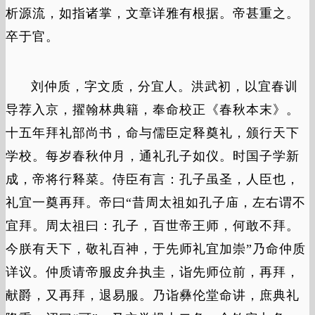
析源流，如指诸掌，文章详雅有根据。帝甚重之。
卒于官。
刘仲质，字文质，分宜人。洪武初，以宜春训
导荐入京，擢翰林典籍，奉命校正《春秋本末》。
十五年拜礼部尚书，命与儒臣定释奠礼，颁行天下
学校。每岁春秋仲月，通礼孔子如仪。时国子学新
成，帝将行释菜。侍臣有言：孔子虽圣，人臣也，
礼宜一奠再拜。帝曰“昔周太祖如孔子庙，左右谓不
宜拜。周太祖曰：孔子，百世帝王师，何敢不拜。
今朕有天下，敬礼百神，于先师礼宜加崇”乃命仲质
详议。仲质请帝服皮弁执圭，诣先师位前，再拜，
献爵，又再拜，退易服。乃诣彝伦堂命讲，庶典礼