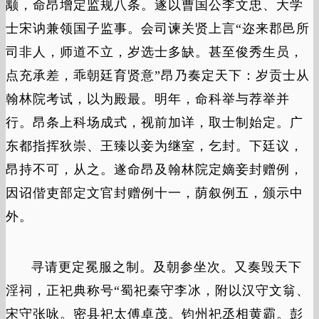
颙，命昂增定监规八条。遂以曹国公李文忠、大学
士宋讷兼领国子监事。会司谏关贤上言“迩来郡邑所
司非人，师道不立，岁选士多缺。甚至俊秀生员，
点充承差，乖朝廷育贤意”昂乃奏定天下：岁贡士从
翰林院考试，以为殿最。明年，命科举与荐举并
行。昂条上科场成式，视前加详，取士制始定。广
东都指挥狄崇、王臻以妾为继室，乞封。下廷议，
昂持不可，从之。遂命昂及翰林院定嫡妾封赠例，
因诏偕吏部定文官封赠例十一，荫叙例五，颁示中
外。
寻请更定冕服之制。及朝参坐次。又奏毁天下
淫祠，正祀典称号“蜀祀秦守李冰，附以汉守文翁、
宋守张咏。密县祀太傅卓茂。钧州祀丞相黄霸。彭