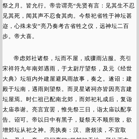
祭之月。皆允行。帝尝谓亮“先贤有言：见其生不忍
见其死，闻其声不忍食其肉。今祭祀省牲于神坛甚
迩，心殊未安”亮乃奏考古省牲之仪，远神坛二百
步。帝大喜。
帝虑郊社诸祭，坛而不屋，或骤雨沾服。亮引
宋祥符九年南郊遇雨，于太尉厅望祭，及元《经世
大典》坛垣内外建屋避风雨故事，奏之。遂诏：建
殿于坛南，遇雨则望祭。而灵星诸祠亦皆因亮言建
坛屋焉。时仁祖已配南北郊，而郊祀礼成后，复诣
太庙恭谢。亮言宜罢，惟先祭三日，诣太庙以配享
告。诏可。帝以日中有黑子，疑祭天不顺所致，欲
增郊坛从祀之神。亮执奏：汉、唐烦渎，不宜取