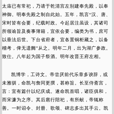
太庙已有常祀，乃请于乾清宫左别建奉先殿，以奉
神御。明奉先殿之制自此始。五年，凯言“汉、唐、
宋时皆有会要，纪载时政。今起居注虽设，其诸司
所领谕旨及奏事簿籍，宜依会要，编类为书，庶可
以垂法后世。下台省府者，宜各置铜柜藏之，以备
稽考，俾无遗阙”从之。明年二月，出为湖广参政。
致仕。八年起为国子祭酒。明年改晋王府左相。
凯博学，工诗文。帝尝厌前代乐章多谀辞，或
未雅驯，命凯与詹同更撰，甚称旨。长至侍斋宫，
言：宜有篇什以纪庆成。遂命凯首唱，诸臣俱和，
而宋濂为之序。其后扈行陪祀，有所献，帝辄称
善。一时诏令、封册、歌颂、碑志多出其手云。凯