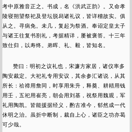
考中原雅音正之。书成，名《洪武正韵》。又命孝
陵寝朔望祭祀及登坛脱舄诸礼议，皆详稽故实。俱
从之。寻病免。未几，复起为祭酒。奉诏定皇太子
与诸王往复书劄礼，考据精详，屡被褒答。十三年
致仕归，以寿终。弟晖、礼、毅，皆知名。
赞曰：明初之议礼也，宋濂方家居，诸仪率多
陶安裁定。大祀礼专用安议，其余参汇诸说，从其
所长：祫禘用詹同，时享用朱升，释奠、耕耤用钱
用壬，五祀用崔亮，朝会用刘基，祝祭用魏观，军
礼用陶凯。皆能援据经义，酌古准今，郁然成一代
休明之治。虽折中断制，裁自上心，诸臣之功亦曷
可少哉。