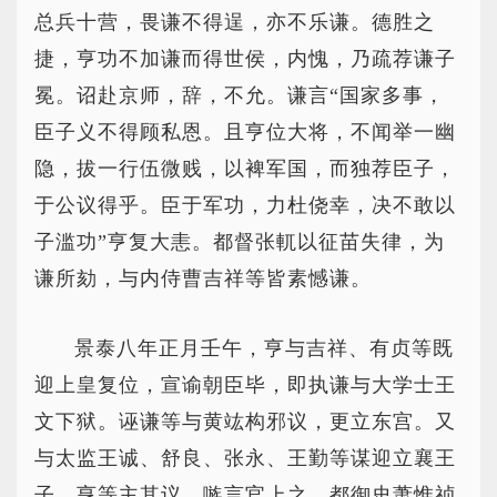
总兵十营，畏谦不得逞，亦不乐谦。德胜之
捷，亨功不加谦而得世侯，内愧，乃疏荐谦子
冕。诏赴京师，辞，不允。谦言“国家多事，
臣子义不得顾私恩。且亨位大将，不闻举一幽
隐，拔一行伍微贱，以裨军国，而独荐臣子，
于公议得乎。臣于军功，力杜侥幸，决不敢以
子滥功”亨复大恚。都督张軏以征苗失律，为
谦所劾，与内侍曹吉祥等皆素憾谦。
景泰八年正月壬午，亨与吉祥、有贞等既
迎上皇复位，宣谕朝臣毕，即执谦与大学士王
文下狱。诬谦等与黄竑构邪议，更立东宫。又
与太监王诚、舒良、张永、王勤等谋迎立襄王
子。亨等主其议，嗾言官上之。都御史萧惟祯