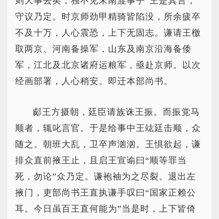
则大事去矣，独不见宋南渡事乎”王是其言，
守议乃定。时京师劲甲精骑皆陷没，所余疲卒
不及十万，人心震恐，上下无固志。谦请王檄
取两京、河南备操军，山东及南京沿海备倭
军，江北及北京诸府运粮军，亟赴京师。以次
经画部署，人心稍安。即迁本部尚书。
郕王方摄朝，廷臣请族诛王振。而振党马
顺者，辄叱言官。于是给事中王竑廷击顺，众
随之。朝班大乱，卫卒声汹汹。王惧欲起，谦
排众直前掖王止，且启王宣谕曰“顺等罪当
死，勿论”众乃定。谦袍袖为之尽裂。退出左
掖门，吏部尚书王直执谦手叹曰“国家正赖公
耳。今日虽百王直何能为”当是时，上下皆倚