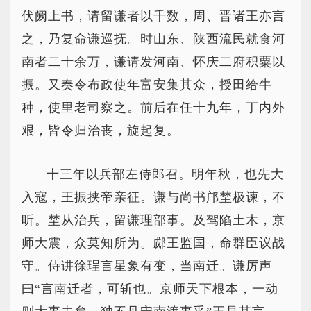
伏阙上书，请留谦者以千数，周、晋诸王亦言
之，乃复命谦巡抚。时山东、陕西流民就食河
南者二十余万，谦请发河南、怀庆二府积粟以
振。又奏令布政使年富安集其众，授田给牛
种，使里老司察之。前后在任十九年，丁内外
艰，皆令归治丧，旋起复。
十三年以兵部左侍郎召。明年秋，也先大
入寇，王振挟帝亲征。谦与尚书邝埜极谏，不
听。埜从治兵，留谦理部事。及驾陷土木，京
师大震，众莫知所为。郕王监国，命群臣议战
守。侍讲徐珵言星象有变，当南迁。谦厉声
曰“言南迁者，可斩也。京师天下根本，一动