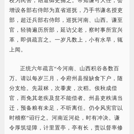
校为民害，诏遣御史捕之。帝知谦可大任，会
增设各部右侍郎为直省巡抚，乃手书谦名授吏
部，超迁兵部右侍郎，巡抚河南、山西。谦至
官，轻骑遍历所部，延访父老，察时事所宜兴
革，即俱疏言之。一岁凡数上，小有水旱，辄
上闻。
正统六年疏言“今河南、山西积谷各数百
万。请以每岁三月，令府州县报缺食下户，随
分支给。先菽秫，次黍麦，次稻。俟秋成偿
官，而免其老疾及贫不能偿者。州县吏秩满当
迁，预备粮有未足，不听离任。仍令风宪官以
时稽察”诏行之。河南近河处，时有冲决。谦
令厚筑堤障，计里置亭，亭有长，责以督率修