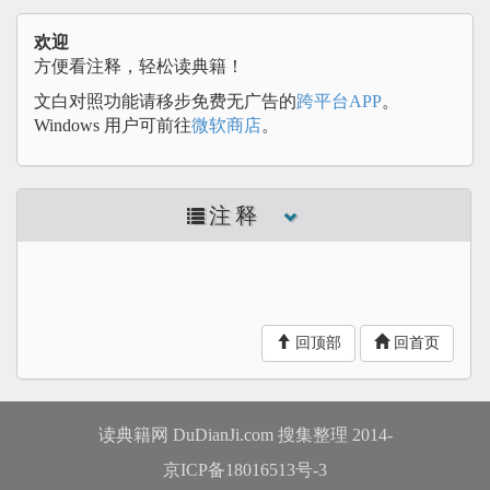
欢迎
方便看注释，轻松读典籍！
文白对照功能请移步免费无广告的
跨平台APP
。
Windows 用户可前往
微软商店
。
注释
回顶部
回首页
读典籍网 DuDianJi.com 搜集整理 2014-
京ICP备18016513号-3