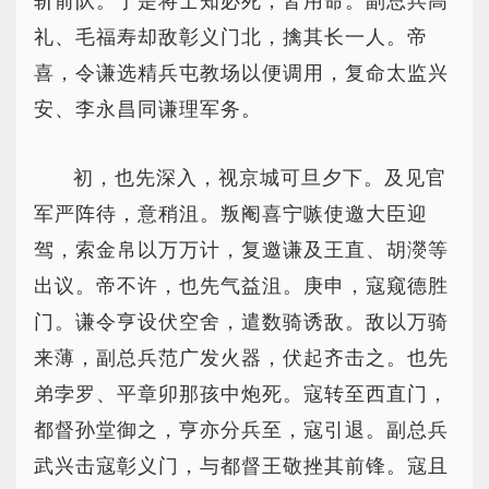
斩前队。于是将士知必死，皆用命。副总兵高
礼、毛福寿却敌彰义门北，擒其长一人。帝
喜，令谦选精兵屯教场以便调用，复命太监兴
安、李永昌同谦理军务。
初，也先深入，视京城可旦夕下。及见官
军严阵待，意稍沮。叛阉喜宁嗾使邀大臣迎
驾，索金帛以万万计，复邀谦及王直、胡濙等
出议。帝不许，也先气益沮。庚申，寇窥德胜
门。谦令亨设伏空舍，遣数骑诱敌。敌以万骑
来薄，副总兵范广发火器，伏起齐击之。也先
弟孛罗、平章卯那孩中炮死。寇转至西直门，
都督孙堂御之，亨亦分兵至，寇引退。副总兵
武兴击寇彰义门，与都督王敬挫其前锋。寇且