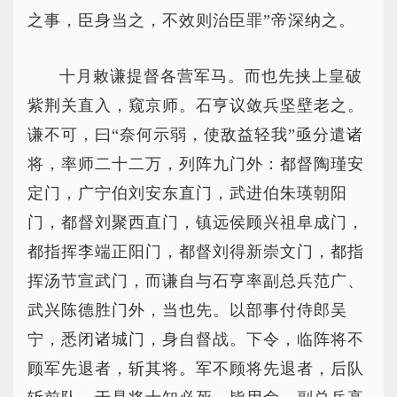
之事，臣身当之，不效则治臣罪”帝深纳之。
十月敕谦提督各营军马。而也先挟上皇破
紫荆关直入，窥京师。石亨议敛兵坚壁老之。
谦不可，曰“奈何示弱，使敌益轻我”亟分遣诸
将，率师二十二万，列阵九门外：都督陶瑾安
定门，广宁伯刘安东直门，武进伯朱瑛朝阳
门，都督刘聚西直门，镇远侯顾兴祖阜成门，
都指挥李端正阳门，都督刘得新崇文门，都指
挥汤节宣武门，而谦自与石亨率副总兵范广、
武兴陈德胜门外，当也先。以部事付侍郎吴
宁，悉闭诸城门，身自督战。下令，临阵将不
顾军先退者，斩其将。军不顾将先退者，后队