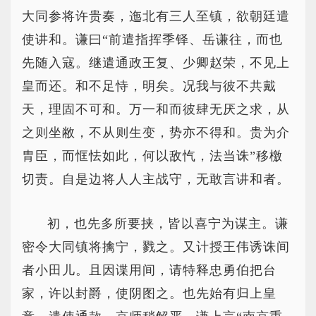
大同参将许贵奏，迤北有三人至镇，欲朝廷遣
使讲和。谦曰“前遣指挥季铎、岳谦往，而也
先随入寇。继遣通政王复、少卿赵荣，不见上
皇而还。和不足恃，明矣。况我与彼不共戴
天，理固不可和。万一和而彼肆无厌之求，从
之则坐敝，不从则生变，势亦不得和。贵为介
胄臣，而恇怯如此，何以敌忾，法当诛”移檄
切责。自是边将人人主战守，无敢言讲和者。
初，也先多所要挟，皆以喜宁为谋主。谦
密令大同镇将擒宁，戮之。又计授王伟诱诛间
者小田儿。且因谍用间，请特释忠勇伯把台
家，许以封爵，使阴图之。也先始有归上皇