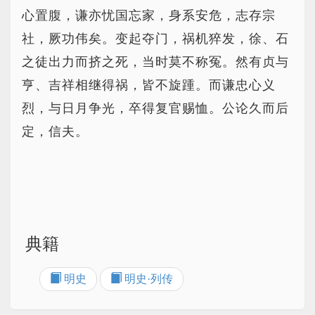
心置腹，谦亦忧国忘家，身系安危，志存宗
社，厥功伟矣。变起夺门，祸机猝发，徐、石
之徒出力而挤之死，当时莫不称冤。然有贞与
亨、吉祥相继得祸，皆不旋踵。而谦忠心义
烈，与日月争光，卒得复官赐恤。公论久而后
定，信夫。
典籍
明史
明史·列传