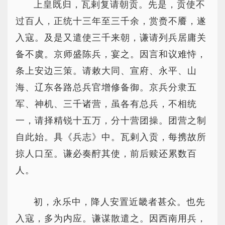
上皇既归，瓦剌复请朝贡。先是，贡使不
过百人，正统十三年至三千余，赏赉不餍，遂
入寇。及是又遣使三千来朝，谦请列兵居庸关
备不虞。京师盛陈兵，宴之。因言和议难恃，
条上安边三策。请敕大同、宣府、永平、山
海、辽东各路总兵官增修备御。京兵分隶五
军、神机、三千诸营，虽各有总兵，不相统
一，请择精锐十五万，分十营团操。团营之制
自此始。具《兵志》中。瓦剌入贡，每携故所
掠人口至。谦必奏酧其使，前后赎还累数百
人。
初，永乐中，降人安置近畿者甚众。也先
入寇，多为内应。谦谋散遣之。因西南用兵，