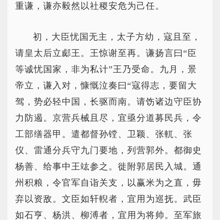
重谦，谦亦毅然以社稷安危为己任。
初，大臣忧国无主，太子方幼，寇且至，
请皇太后立郕王。王惊谢至再。谦扬言曰“臣
等诚忧国家，非为私计”王乃受命。九月，景
帝立，谦入对，慷慨泣奏曰“寇得志，要留大
驾，势必轻中国，长驱而南。请饬诸边守臣协
力防遏。京营兵械且尽，宜亟分道募民兵，令
工部缮器甲。遣都督孙镗、卫颖、张軏、张
仪、雷通分兵守九门要地，列营郭外。都御史
杨善、给事中王竑参之。徙附郭居民入城。通
州积粮，令官军自诣关支，以赢米为之直，毋
弃以资敌。文臣如轩輗者，宜用为巡抚。武臣
如石亨、杨洪、柳溥者，宜用为将帅。至军旅