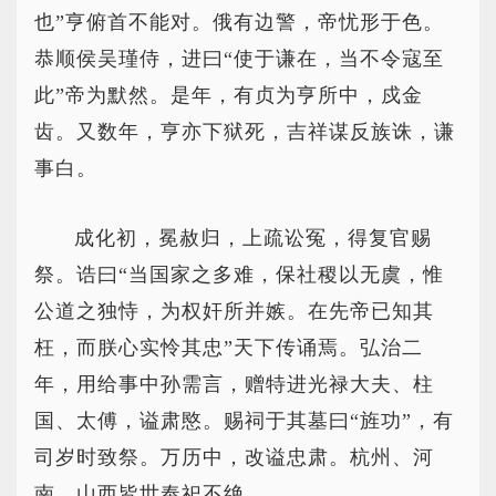
也”亨俯首不能对。俄有边警，帝忧形于色。
恭顺侯吴瑾侍，进曰“使于谦在，当不令寇至
此”帝为默然。是年，有贞为亨所中，戍金
齿。又数年，亨亦下狱死，吉祥谋反族诛，谦
事白。
成化初，冕赦归，上疏讼冤，得复官赐
祭。诰曰“当国家之多难，保社稷以无虞，惟
公道之独恃，为权奸所并嫉。在先帝已知其
枉，而朕心实怜其忠”天下传诵焉。弘治二
年，用给事中孙需言，赠特进光禄大夫、柱
国、太傅，谥肃愍。赐祠于其墓曰“旌功”，有
司岁时致祭。万历中，改谥忠肃。杭州、河
南、山西皆世奉祀不绝。