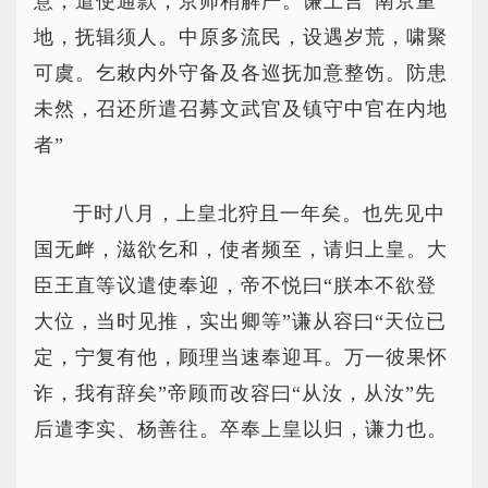
意，遣使通款，京师稍解严。谦上言“南京重
地，抚辑须人。中原多流民，设遇岁荒，啸聚
可虞。乞敕内外守备及各巡抚加意整饬。防患
未然，召还所遣召募文武官及镇守中官在内地
者”
于时八月，上皇北狩且一年矣。也先见中
国无衅，滋欲乞和，使者频至，请归上皇。大
臣王直等议遣使奉迎，帝不悦曰“朕本不欲登
大位，当时见推，实出卿等”谦从容曰“天位已
定，宁复有他，顾理当速奉迎耳。万一彼果怀
诈，我有辞矣”帝顾而改容曰“从汝，从汝”先
后遣李实、杨善往。卒奉上皇以归，谦力也。