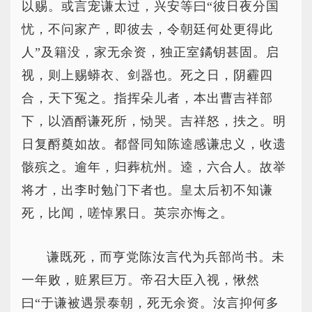
以赐。或言宠谦太过，兴安等曰“彼日夜分国
忧，不问家产，即彼去，令朝廷何处更得此
人”及籍没，家无余资，独正室鐍钥甚固。启
视，则上赐蟒衣、剑器也。死之日，阴霾四
合，天下冤之。指挥朵儿者，本出曹吉祥部
下，以酒酹谦死所，恸哭。吉祥怒，抶之。明
日复酹奠如故。都督同知陈逵感谦忠义，收遗
骸殡之。逾年，归葬杭州。逵，六合人。故举
将才，出李时勉门下者也。皇太后初不知谦
死，比闻，嗟悼累日。英宗亦悔之。
谦既死，而亨党陈汝言代为兵部尚书。未
一年败，赃累巨万。帝召大臣入视，愀然
曰“于谦被遇景泰朝，死无余资。汝言抑何多