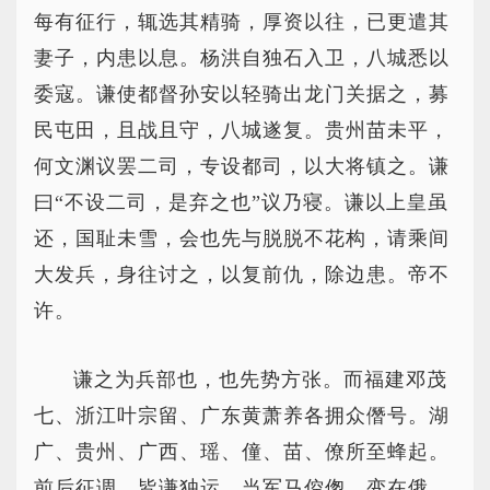
每有征行，辄选其精骑，厚资以往，已更遣其
妻子，内患以息。杨洪自独石入卫，八城悉以
委寇。谦使都督孙安以轻骑出龙门关据之，募
民屯田，且战且守，八城遂复。贵州苗未平，
何文渊议罢二司，专设都司，以大将镇之。谦
曰“不设二司，是弃之也”议乃寝。谦以上皇虽
还，国耻未雪，会也先与脱脱不花构，请乘间
大发兵，身往讨之，以复前仇，除边患。帝不
许。
谦之为兵部也，也先势方张。而福建邓茂
七、浙江叶宗留、广东黄萧养各拥众僭号。湖
广、贵州、广西、瑶、僮、苗、僚所至蜂起。
前后征调，皆谦独运。当军马倥偬，变在俄