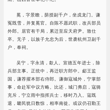
冕，字景瞻，荫授副千户，坐戍龙门。谦
冤既雪，并复冕官。自陈不愿武职，改兵部员
外郎。居官有干局，累迁至应天府尹。致仕
卒。无子，以族子允忠为后，世袭杭州卫副千
户，奉祠。
吴宁，字永清，歙人。宣德五年进士，除
兵部主事。正统中，再迁职方郎中。郕王监
国，谦荐擢本部右侍郎。谦御寇城外，宁掌部
事，命赴军中议方略。比还，城门弗启，寇骑
充斥，宁立雨中指挥兵士，移时乃入。寇既
退，畿民犹日数惊，相率南徙。或议仍召勤王