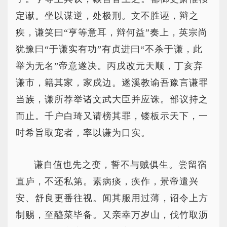
定谳。坐以谋逆，处极刑。文不胜诬，辩之
疾，谦笑曰“亨等意耳，辩何益”奏上，英宗尚
犹豫曰“于谦实有功”有贞进曰“不杀于谦，此
举为无名”帝意遂决。丙戌改元天顺，丁亥弃
谦市，籍其家，家戍边。遂溪教谕吾豫言谦罪
当族，谦所荐举诸文武大臣并应诛。部议持之
而止。千户白琦又请榜其罪，镂板示天下，一
时希旨取宠者，率以谦为口实。
谦自值也先之变，誓不与贼俱生。尝留宿
直庐，不还私第。素病痰，疾作，景帝遣兴
安、舒良更番往视。闻其服用过薄，诏令上方
制赐，至醯菜毕备。又亲幸万岁山，伐竹取沥