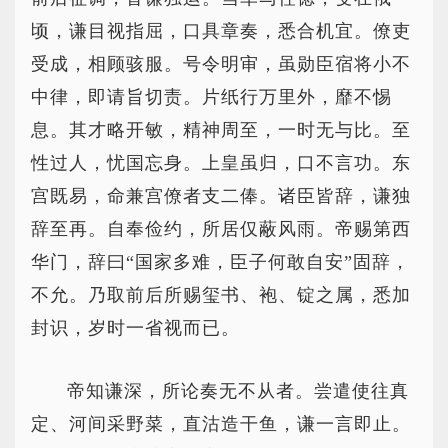
顷，谦目视指屈，口具章奏，悉合机宜。僚吏
受成，相顾骇服。号令明审，虽勋臣宿将小不
中律，即请旨切责。片纸行万里外，靡不惕
息。其才略开敏，精神周至，一时无与比。至
性过人，忧国忘身。上皇虽归，口不言功。东
宫既易，命兼宫僚者支二俸。诸臣皆辞，谦独
辞至再。自奉俭约，所居仅蔽风雨。帝赐第西
华门，辞曰“国家多难，臣子何敢自安”固辞，
不允。乃取前后所赐玺书、袍、锭之属，悉加
封识，岁时一省视而已。
帝知谦深，所论奏无不从者。尝遣使往真
定、河间采野菜，直沽造干鱼，谦一言即止。