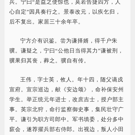
兵。宁曰“是益之使惊也，莫若告捷四方，人
心自定”因具奏行之。景泰改元，以疾乞归，
后不复出。家居三十余年卒。
宁方介有识鉴。尝为谦择婿，得千户朱
骥。谦疑之，宁曰“公他日当得其力”谦被刑，
骥果归其丧，葬之。骥自有传。
王伟，字士英，攸人。年十四，随父谪戍
宣府。宣宗巡边，献《安边颂》，命补保安州
学生。举正统元年进士，改庶吉士，授户部主
事。英宗北狩，命行监察御史事，集民壮守广
平。谦引为职方司郎中。军书填委，处分多中
窾会，遂荐擢兵部右侍郎。出视边，叛人小田