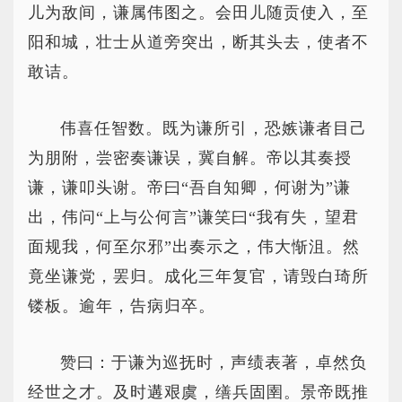
儿为敌间，谦属伟图之。会田儿随贡使入，至
阳和城，壮士从道旁突出，断其头去，使者不
敢诘。
伟喜任智数。既为谦所引，恐嫉谦者目己
为朋附，尝密奏谦误，冀自解。帝以其奏授
谦，谦叩头谢。帝曰“吾自知卿，何谢为”谦
出，伟问“上与公何言”谦笑曰“我有失，望君
面规我，何至尔邪”出奏示之，伟大惭沮。然
竟坐谦党，罢归。成化三年复官，请毁白琦所
镂板。逾年，告病归卒。
赞曰：于谦为巡抚时，声绩表著，卓然负
经世之才。及时遘艰虞，缮兵固圉。景帝既推