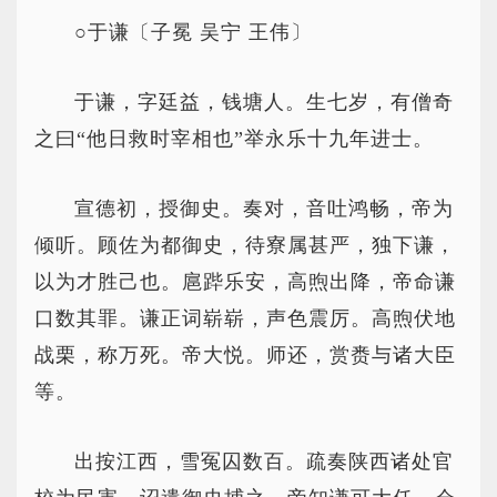
○于谦〔子冕 吴宁 王伟〕
于谦，字廷益，钱塘人。生七岁，有僧奇
之曰“他日救时宰相也”举永乐十九年进士。
宣德初，授御史。奏对，音吐鸿畅，帝为
倾听。顾佐为都御史，待寮属甚严，独下谦，
以为才胜己也。扈跸乐安，高煦出降，帝命谦
口数其罪。谦正词崭崭，声色震厉。高煦伏地
战栗，称万死。帝大悦。师还，赏赉与诸大臣
等。
出按江西，雪冤囚数百。疏奏陕西诸处官