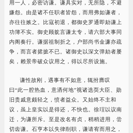
用一人，必密访谦。谦具实对，无所隐，不避
嫌怨。由是诸不任职者皆怨，而用弗如谦者，
亦往往嫉之。比寇初退，都御史罗通即劾谦上
功簿不实。御史顾躭言谦太专，请六部大事同
内阁奏行。谦据祖制折之，户部尚书金濂亦疏
争，而言者捃摭不已。诸御史以深文弹劾者屡
矣，赖景帝破众议用之，得以尽所设施。
谦性故刚，遇事有不如意，辄拊膺叹
曰“此一腔热血，意洒何地”视诸选耎大臣、勋
旧贵戚意颇轻之，愤者益众。又始终不主和
议，虽上皇实以是得还，不快也。徐珵以议南
迁，为谦所斥。至是改名有贞，稍稍进用，尝
切齿谦。石亨本以失律削职，谦请宥而用之，