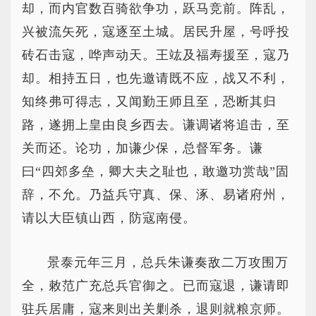
却，而内官数百骑欲争功，跃马竞前。阵乱，
兴被流矢死，寇逐至土城。居民升屋，号呼投
砖石击寇，哗声动天。王竑及福寿援至，寇乃
却。相持五日，也先邀请既不应，战又不利，
知终弗可得志，又闻勤王师且至，恐断其归
路，遂拥上皇由良乡西去。谦调诸将追击，至
关而还。论功，加谦少保，总督军务。谦
曰“四郊多垒，卿大夫之耻也，敢邀功赏哉”固
辞，不允。乃益兵守真、保、涿、易诸府州，
请以大臣镇山西，防寇南侵。
景泰元年三月，总兵朱谦奏敌二万攻围万
全，敕范广充总兵官御之。已而寇退，谦请即
驻兵居庸，寇来则出关剿杀，退则就粮京师。