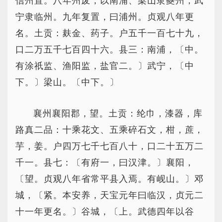
信州置。八年州废，以南浦、梁山隶夔州，武
宁隶临州。九年复置，曰浦州。贞观八年更
名。土贡：麸金、药子。户五千一百七十九，
口二万五千七百四十六。县三：南浦，〔中。
有涂祇监、渔阳监，盐官二。〕武宁，〔中
下。〕梁山。〔中下。〕
襄州襄阳郡，望。土贡：纶巾，漆器，库
路真二品：十乘花文、五乘碎石文，柑，蔗，
芋，姜。户四万七千七百八十，口二十五万二
千一。县七：〔有府一，曰汉津。〕襄阳，
〔望。贞观八年省常平县入焉。有岘山。〕邓
城，〔紧。本安养，天宝元年曰临汉，贞元二
十一年更名。〕谷城，〔上。武德四年以谷