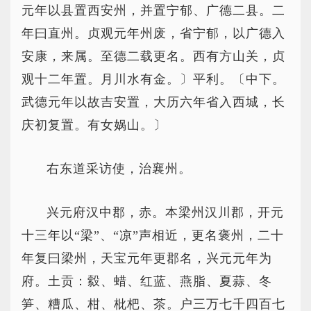
元年以县置西安州，并置宁郁、广德二县。二
年曰直州。贞观元年州废，省宁郁，以广德入
安康，来属。至德二载更名。西有方山关，贞
观十二年置。月川水有金。〕平利。〔中下。
武德元年以故吉安置，大历六年省入西城，长
庆初复置。有女娲山。〕
右东道采访使，治襄州。
兴元府汉中郡，赤。本梁州汉川郡，开元
十三年以“梁”、“凉”声相近，更名褒州，二十
年复曰梁州，天宝元年更郡名，兴元元年为
府。土贡：縠、蜡、红蓝、燕脂、夏蒜、冬
笋、糟瓜、柑、枇杷、茶。户三万七千四百七