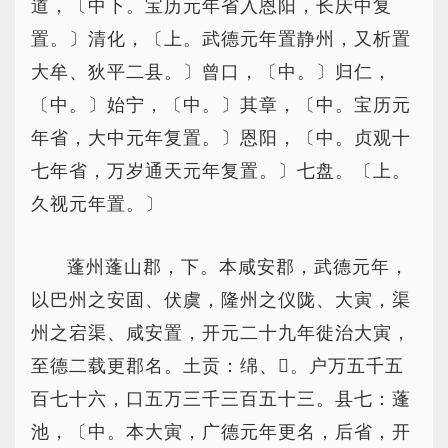
道，〔中下。宝历元年省入恩阳，长庆中复
置。〕清化，〔上。武德元年置静州，又析置
大牟、狄平二县。〕曾口，〔中。〕归仁，
〔中。〕始宁，〔中。〕其章，〔中。宝历元
年省，大中元年复置。〕恩阳，〔中。贞观十
七年省，万岁通天元年复置。〕七盘。〔上。
久视元年置。〕
蓬州蓬山郡，下。本咸安郡，武德元年，
以巴州之安固、伏虞，隆州之仪陇、大寅，渠
州之宕渠、咸安置，开元二十九年徙治大寅，
至德二载更郡名。土贡：绵、。户万五千五
百七十六，口五万三千三百五十三。县七：蓬
池，〔中。本大寅，广德元年更名，后省，开