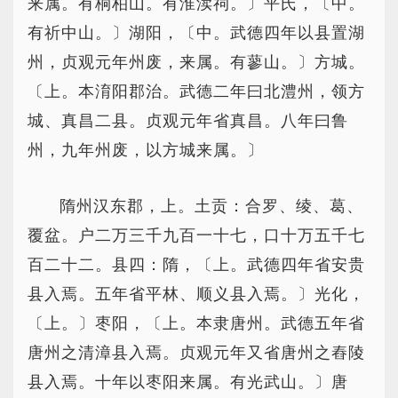
来属。有桐柏山。有淮渎祠。〕平氏，〔中。
有祈中山。〕湖阳，〔中。武德四年以县置湖
州，贞观元年州废，来属。有蓼山。〕方城。
〔上。本淯阳郡治。武德二年曰北澧州，领方
城、真昌二县。贞观元年省真昌。八年曰鲁
州，九年州废，以方城来属。〕
隋州汉东郡，上。土贡：合罗、绫、葛、
覆盆。户二万三千九百一十七，口十万五千七
百二十二。县四：隋，〔上。武德四年省安贵
县入焉。五年省平林、顺义县入焉。〕光化，
〔上。〕枣阳，〔上。本隶唐州。武德五年省
唐州之清漳县入焉。贞观元年又省唐州之舂陵
县入焉。十年以枣阳来属。有光武山。〕唐