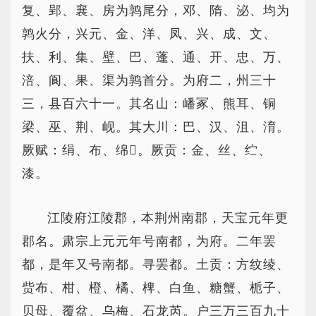
复、郢、襄、房为鹑尾分，邓、隋、泌、均为
鹑火分，兴元、金、洋、凤、兴、成、文、
扶、利、集、壁、巴、蓬、通、开、忠、万、
涪、阆、果、渠为鹑首分。为府二，州三十
三，县百六十一。其名山：嶓冢、熊耳、铜
梁、巫、荆、岘。其大川：巴、汉、沮、淯。
厥赋：绢、布、绵。厥贡：金、丝、纻、
漆。
江陵府江陵郡，本荆州南郡，天宝元年更
郡名。肃宗上元元年号南都，为府。二年罢
都，是年又号南都。寻罢都。土贡：方纹绫、
赀布、柑、橙、橘、椑、白鱼、糖蟹、栀子、
贝母、覆盆、乌梅、石龙芮。户三万三百九十