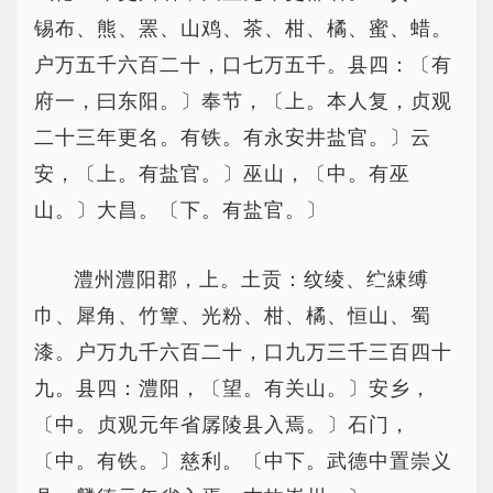
锡布、熊、罴、山鸡、茶、柑、橘、蜜、蜡。
户万五千六百二十，口七万五千。县四：〔有
府一，曰东阳。〕奉节，〔上。本人复，贞观
二十三年更名。有铁。有永安井盐官。〕云
安，〔上。有盐官。〕巫山，〔中。有巫
山。〕大昌。〔下。有盐官。〕
澧州澧阳郡，上。土贡：纹绫、纻綀缚
巾、犀角、竹簟、光粉、柑、橘、恒山、蜀
漆。户万九千六百二十，口九万三千三百四十
九。县四：澧阳，〔望。有关山。〕安乡，
〔中。贞观元年省孱陵县入焉。〕石门，
〔中。有铁。〕慈利。〔中下。武德中置崇义