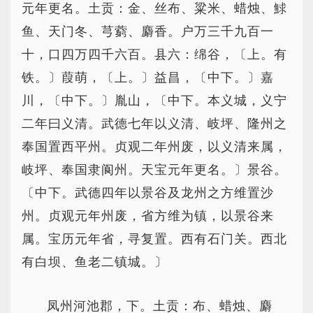
元年更名。土贡：金、丝布、粱米、蜡烛、鯄
鱼、天门冬、芎藭、麝香。户万三千九百一
十，口四万四千六百。县六：绵谷，〔上。有
铁。〕葭萌，〔上。〕益昌，〔中下。〕嘉
川，〔中下。〕胤山，〔中下。本义城，义宁
二年曰义清。武德七年以义清、岐坪、隆州之
奉国置西平州。贞观二年州废，以义清来属，
岐坪、奉国隶阆州。天宝元年更名。〕景谷。
〔中下。武德四年以景谷及龙州之方维置沙
州。贞观元年州废，省方维为镇，以景谷来
属。宝历元年省，寻复置。西有石门关。西北
有白坝、鱼老二镇城。〕
凤州河池郡，下。土贡：布、蜡烛、麝