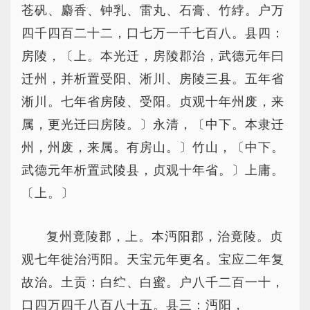
苍矾、麝香、钟乳、雷丸、石膏、竹綍。户万
四千四百二十二，口七万一千七百八。县四：
房陵，〔上。本光迁，房陵郡治，武德元年曰
迁州，并析置受阳、淅川、房陵三县。五年省
淅川。七年省房陵、受阳。贞观十年州废，来
属，更光迁曰房陵。〕永清，〔中下。本隶迁
州，州废，来属。有房山。〕竹山，〔中下。
武德元年析置武陵县，贞观十年省。〕上庸。
〔上。〕
复州竟陵郡，上。本沔阳郡，治竟陵。贞
观七年徙治沔阳。天宝元年更名。宝应二年复
故治。土贡：白纻、白蜜。户八千二百一十，
口四万四千八百八十五。县三：沔阳，