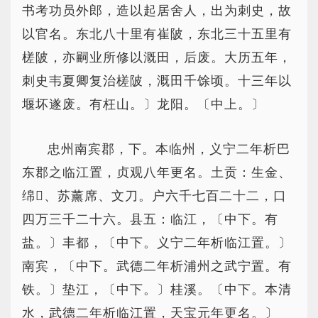
书考功员外郎，造以起居舍人，出为刺史，故
以官名。东北八十里有崔陂，东北三十五里有
槎陂，亦嗣业所修以溉田，后废。大历五年，
刺史韦夏卿复治槎陂，溉田千馀顷。十三年以
堰坏遂废。有枉山。〕龙阳。〔中上。〕
忠州南宾郡，下。本临州，义宁二年析巴
东郡之临江置，贞观八年更名。土贡：生金、
绵、苏薰席、文刀。户六千七百二十二，口
四万三千二十六。县五：临江，〔中下。有
盐。〕丰都，〔中下。义宁二年析临江置。〕
南宾，〔中下。武德二年析浦州之武宁置。有
铁。〕垫江，〔中下。〕桂溪。〔中下。本清
水，武德二年析临江置，天宝元年更名。〕