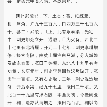
县，麟德元年省入焉。本故崇州。〕
朗州武陵郡，下。土贡：葛、纻綀簟、
柑、犀角。户九千三百六，口四万三千七百六
十。县二：武陵，〔上。北有永泰渠，光宅
中，刺史胡处立开，通漕，且为火备。西北二
十七里有北塔堰，开元二十七年，刺史李琎增
修，接古专陂，由黄土堰注白马湖，分入城隍
及故永泰渠，溉田千馀顷。东北八十九里有考
功堰，长庆元年，刺史李翱因故汉樊陂开，溉
田千一百顷。又有右史堰，二年，刺史温造增
修，开后乡渠，经九十七里，溉田二千顷。又
北百一十九里有津石陂，本圣历初，令崔嗣业
开，翱、造亦从而增之，溉田九百顷。翱以尚