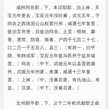
成州同谷郡，下。本汉阳郡，治上禄，天
宝元年更名，宝应元年没吐蕃，贞元五年，于
同谷之西境泥公山权置行州，咸通七年复置，
徙治宝井堡，后徙治同谷。土贡：蜡烛、麝
香、鹿茸、防葵、狼毒。户四千七百二十七，
口二万一千五百八。县三：〔有府一，曰平
阴。有静戎军，宝应元年徙马邑州于盐井城
置。〕同谷，〔中下。武德元年以县置西康
州，贞观元年州废，来属，咸通十三年复
置。〕上禄，〔中。没蕃后废。有仇池山。有
盐。〕汉源。〔中下。没蕃后废。〕
文州阴平郡，下。义宁二年析武都郡之曲