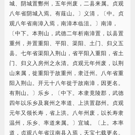
城、阴城置酂州，五年州废，二县来属。贞观
八年省阴城入焉。有薤山。〕义清，〔中。贞
观八年省南漳入焉，南漳本临沮。〕南漳，
〔中下。本荆山，武德二年析南漳置，以县置
重州，并置重阳、平阳、渠阳、土门、归义五
县。七年省渠阳入荆山，省平阳入重阳，省土
门、归义入房州之永清。贞观元年州废，以荆
山来属，徙重阳于故重州，隶迁州。八年省重
阳入荆山。开元十八年徙于故南漳，因更名。
有荆山。〕乐乡，〔中下。本隶竟陵郡，武德
四年以乐乡及襄州之率道、上洪置鄀州。贞观
元年又领长寿，省上洪。八年州废，以长寿隶
温州，乐乡、率道来属。〕宜城。〔上。本率
道，贞观八年省汉南县入焉，天宝七载更名。