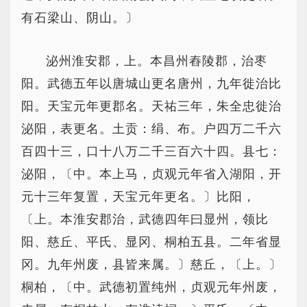
有石梁山、阴山。〕
泌州淮安郡，上。本昌州舂陵郡，治枣
阳。武德五年以唐城山更名唐州，九年徙治比
阳。天宝元年更郡名。天祐三年，朱全忠徙治
泌阳，表更名。土贡：绢、布。户四万二千六
百四十三，口十八万二千三百六十四。县七：
泌阳，〔中。本上马，贞观元年省入湖阳，开
元十三年复置，天宝元年更名。〕比阳，
〔上。本淮安郡治，武德四年曰显州，领比
阳、慈丘、平氏、显冈、桐柏五县。二年省显
冈。九年州废，县皆来属。〕慈丘，〔上。〕
桐柏，〔中。武德初置纯州，贞观元年州废，