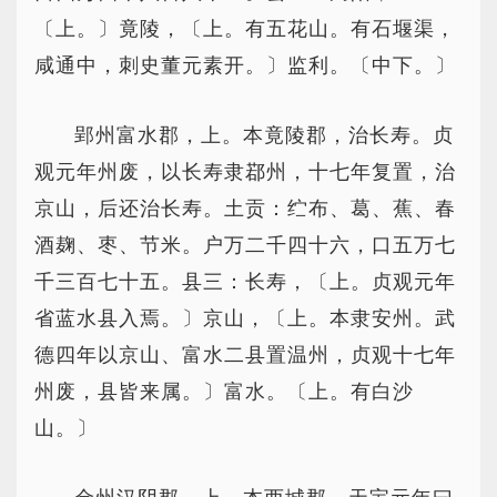
〔上。〕竟陵，〔上。有五花山。有石堰渠，
咸通中，刺史董元素开。〕监利。〔中下。〕
郢州富水郡，上。本竟陵郡，治长寿。贞
观元年州废，以长寿隶鄀州，十七年复置，治
京山，后还治长寿。土贡：纻布、葛、蕉、春
酒麹、枣、节米。户万二千四十六，口五万七
千三百七十五。县三：长寿，〔上。贞观元年
省蓝水县入焉。〕京山，〔上。本隶安州。武
德四年以京山、富水二县置温州，贞观十七年
州废，县皆来属。〕富水。〔上。有白沙
山。〕