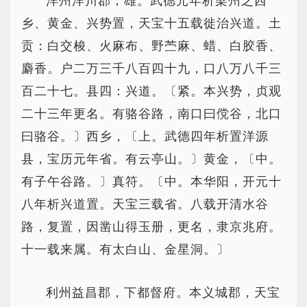
洋州洋川郡，雄。武德元年析梁州之西
乡、黄金、兴势置，天宝十五载徙治兴道。土
贡：白交梭、火麻布、野苎麻、蜡、白胶香、
麝香。户二万三千八百四十九，口八万八千三
百二十七。县四：兴道。〔紧。本兴势，贞观
二十三年更名。有骆谷路，南口曰傥谷，北口
曰骆谷。〕西乡，〔上。武德四年析置洋源
县，宝历元年省。有云亭山。〕黄金，〔中。
有子午谷路。〕真符。〔中。本华阳，开元十
八年析兴道置。天宝三载省。八载开清水谷
路，复置，因凿山得玉册，更名，隶京兆府。
十一载来属。有太白山、金星洞。〕
利州益昌郡，下都督府。本义城郡，天宝