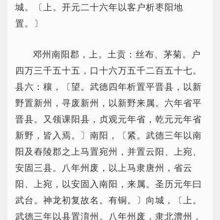
城。〔上。开元二十六年以客户析枣阳地
置。〕
邓州南阳郡，上。土贡：丝布、茅菊。户
四万三千五十五，口十六万五千二百五十七。
县六：穰，〔望。武德四年析置平晋县，以新
野置新州，寻废新州，以新野来属。六年省平
晋县。又领课阳县，贞观元年省，乾元元年省
新野，皆入焉。〕南阳，〔紧。武德三年以南
阳及舂陵郡之上马置宛州，并置云阳、上宛、
安固三县。八年州废，以上马隶唐州，省云
阳、上宛，以安固入南阳，来属。圣历元年曰
武台。神龙初复故名。有铜。〕向城，〔上。
武德三年以县置淯州。八年州废，隶北澧州，