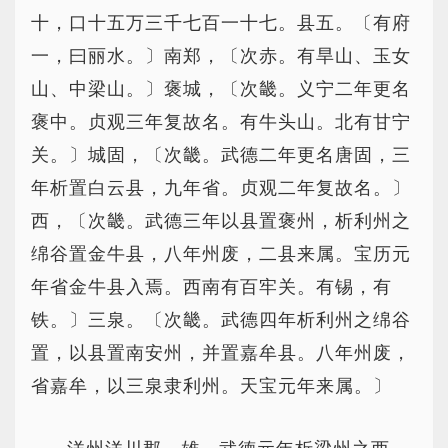
十，口十五万三千七百一十七。县五。〔有府
一，曰丽水。〕南郑，〔次赤。有旱山、玉女
山、中梁山。〕褒城，〔次畿。义宁二年更名
褒中。贞观三年复故名。有牛头山。北有甘宁
关。〕城固，〔次畿。武德二年更名唐固，三
年析置白云县，九年省。贞观二年复故名。〕
西，〔次畿。武德三年以县置褒州，析利州之
绵谷置金牛县，八年州废，二县来属。宝历元
年省金牛县入焉。西南有百牢关。有锡，有
铁。〕三泉。〔次畿。武德四年析利州之绵谷
置，以县置南安州，并置嘉牟县。八年州废，
省嘉牟，以三泉隶利州。天宝元年来属。〕