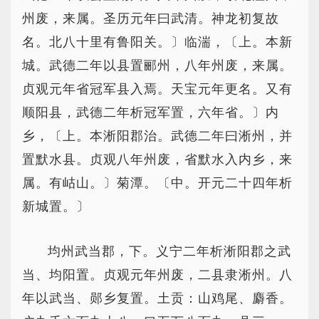
州废，来属。圣历元年曰武清。神龙初复故
名。北八十里有鲁阳关。〕临湍，〔上。本新
城。武德二年以县置郦州，八年州废，来属。
贞观元年省冠军县入焉。天宝元年更名。又有
顺阳县，武德二年析冠军置，六年省。〕内
乡，〔上。本淅阳郡治。武德二年曰淅州，并
置默水县。贞观八年州废，省默水入内乡，来
属。有岵山。〕菊潭。〔中。开元二十四年析
新城置。〕
均州武当郡，下。义宁二年析淅阳郡之武
当、均阳置。贞观元年州废，二县隶淅州。八
年以武当、郧乡复置。土贡：山鸡尾、麝香。