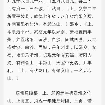
户九千六百九十八，口五万八百九。县三：
〔有府一，曰至诚。〕武当，〔上。义宁二年
析置平陵县，武德七年省，八年省均阳入焉。
东南百里有盐池。有武当山。〕郧乡，〔上。
本隶淅阳郡。武德元年以郧乡、安福置南丰
州，并置堵阳、黄沙、白沙、固城四县。八年
省黄沙、白沙、固城，是年州废，以郧乡、安
福、堵阳隶淅州。贞观元年省安福、堵阳入
焉。有精舍山，本独山，天宝中更名。〕丰
利。〔上。有伏龙山。有锡义山，一名天心
山。〕
房州房陵郡，上。武德元年析迁州之竹
山、上庸置。贞观十年徙治房陵。土贡：蜡、