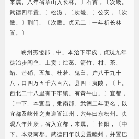
来属。八年省章山入长林。〕石首，〔次畿。
武德四年置。〕松滋，〔次畿。〕公安，〔次
畿。〕荆门。〔次畿。贞元二十一年析长林
置。〕
峡州夷陵郡，中。本治下牢戍，贞观九年
徙治步阐垒。土贡：纻葛、箭竹、柑、茶、
蜡、芒硝、五加、杜若、鬼臼。户八千九十
八，口四万五千六百六。县四：夷陵，〔上。
西北二十八里有下牢镇。有黄牛山。〕宜都，
〔中下。本宜昌，隶南郡。武德二年更名，以
宜都及峡州之夷道置江州，六年曰东松州。贞
观八年州废，省入宜都，来属。〕长阳，〔中
下。本隶南郡。武德四年以县置睦州，并置巴