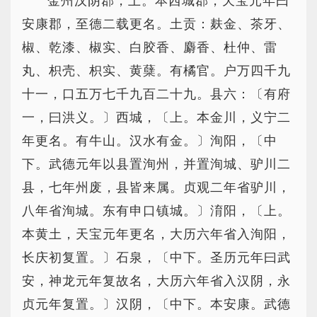
金州汉阴郡，上。本西城郡，天宝元年曰
安康郡，至德二载更名。土贡：麸金、茶牙、
椒、乾漆、椒实、白胶香、麝香、杜仲、雷
丸、枳壳、枳实、黄蘖。有橘官。户万四千九
十一，口五万七千九百二十九。县六：〔有府
一，曰洪义。〕西城，〔上。本金川，义宁二
年更名。有牛山。汉水有金。〕洵阳，〔中
下。武德元年以县置洵州，并置洵城、驴川二
县，七年州废，县皆来属。贞观二年省驴川，
八年省洵城。东有申口镇城。〕淯阳，〔上。
本黄土，天宝元年更名，大历六年省入洵阳，
长庆初复置。〕石泉，〔中下。圣历元年曰武
安，神龙元年复故名，大历六年省入汉阴，永
贞元年复置。〕汉阴，〔中下。本安康。武德