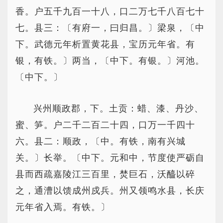
香。户五千九百一十八，口二万七千八百七十
七。县三：〔有府一，曰归昌。〕梁泉，〔中
下。武德元年析置黄花县，宝历元年省。有
银，有铁。〕两当，〔中下。有银。〕河池。
〔中下。〕
兴州顺政郡，下。土贡：蜡、漆、丹沙、
蜜、笋。户二千二百二十四，口万一千四十
六。县二：顺政，〔中。有铁，南有兴城
关。〕长举。〔中下。元和中，节度使严砺自
县而西疏嘉陵江三百里，焚巨石，沃醯以碎
之，通漕以馈成州戍兵。州又领鸣水县，长庆
元年省入焉。有铁。〕