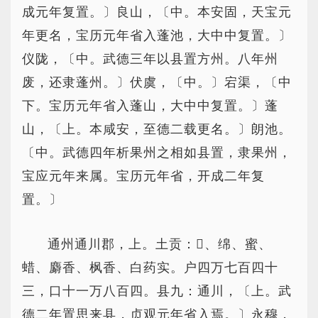
成元年复置。〕良山，〔中。本安固，天宝元
年更名，宝历元年省入蓬池，大中中复置。〕
仪陇，〔中。武德三年以县置方州。八年州
废，还隶蓬州。〕伏虞，〔中。〕宕渠，〔中
下。宝历元年省入蓬山，大中中复置。〕蓬
山，〔上。本咸安，至德二载更名。〕朗池。
〔中。武德四年析果州之相如县置，隶果州，
宝应元年来属。宝历元年省，开成二年复
置。〕
通州通川郡，上。土贡：、绵、蜜、
蜡、麝香、枫香、白药实。户四万七百四十
三，口十一万八百四。县九：通川，〔上。武
德二年置思来县，贞观元年省入焉。〕永穆，