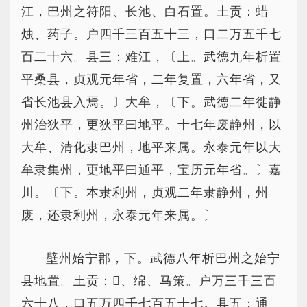
江，巴州之符阳、长池、白石置。土贡：蜡
烛、药子。户四千三百五十三，口二万五千七
百二十六。县三：难江，〔上。武德九年析置
平桑县，贞观元年省，二年复置，六年省，又
省长池县入焉。〕大牟，〔下。武德二年徙静
州治狄平，更狄平曰地平。十七年废静州，以
大牟、清化隶巴州，地平来属。永泰元年以大
牟隶集州，更地平曰通平，宝历元年省。〕嘉
川。〔下。本隶利州，贞观二年隶静州，州
废，还隶利州，永泰元年来属。〕
壁州始宁郡，下。武德八年析巴州之始宁
县地置。土贡：、绵、马策。户万三千三百
六十八，口五万四千七百五十七。县五：通