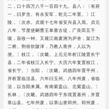
二，口十四万八千一百四十九。县八：〔有府
一，曰罗含。有永安军，乾元二年置。〕江
陵，〔次赤。贞观十七年省安兴县入焉。贞元
八年，节度使嗣曹王皋塞古堤，广良田五千
顷，亩收一钟。又规江南废洲为庐舍，架江为
二桥。荆俗饮陂泽，乃教人凿井，人以为
便。〕枝江，〔次畿。上元元年析江陵置长宁
县，二年省枝江入长宁。大历六年复置枝江，
省长宁。〕当阳，〔次畿。武德四年置平州，
并析置临沮县。六年曰玉州。八年州废，省临
沮，以当阳来属。有南紫盖山、北紫盖山。〕
长林，〔次畿。武德四年于东境置基州，并置
章山县。七年州废，以章山隶郢州。郢州废，