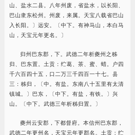
山、盐水二县。八年州废，省盐水，以长阳、
巴山隶东松州。州废，来属。天宝八载省巴山
入长阳。〕远安。〔中下。有神马山，本白马
山，天宝元年更名。〕
归州巴东郡，下。武德二年析夔州之秭
归、巴东置。土贡：纻葛、茶、蜜、蜡。户四
千六百四十五，口二万三千四百一十七。县
三：秭归，〔中。有盐。东南八十五里有太清
镇城。〕巴东，〔中下。有盐，有铁。〕兴
山。〔中下。武德三年析秭归置。〕
夔州云安郡，下都督府。本信州巴东郡，
武德二年更州名，天宝元年更郡名。土贡：纻