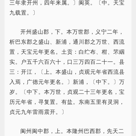
三年隶开州，四年来属。〕阆英。〔中。天宝
九载置。〕
开州盛山郡，下。本万世郡，义宁二年，
析巴东郡之盛山、新浦，通川郡之万世、西流
置，天宝元年更名。土贡：白纻布、柑、芣絪
实。户五千六百六十，口三万四百二十一。县
三：开江，〔上。本盛山，贞观元年省西流县
入焉，广德元年更名。〕新浦，〔中下。〕万
岁。〔中下。本万世，贞观二十三年更名，宝
历元年省，寻复置。有盐。东南五里有灵洞，
贞元九年雷雨震开。〕
阆州阆中郡，上。本隆州巴西郡，先天二