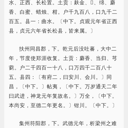
水、正西、长松置。土贡：麸金、、绵、麝
香、白蜜、蜡烛、柑。户千九百八，口九千二
百五。县一：曲水。〔中下。贞观元年省正西
县，贞元六年省长松县，皆来属。〕
扶州同昌郡，下。乾元后没吐蕃，大中二
年，节度使郑涯收复。土贡：麝香、当归、芎
藭。户二千四百一十八，口万四千二百八十
五。县四：〔有府二，曰安川、会川。〕同
昌，〔中下。〕帖夷，〔中下。万岁通天二年
曰武进，神龙元年复故名。〕万全，〔中下。
本尚安，至德二年更名。〕钳川。〔中下。〕
集州符阳郡，下。武德元年，析梁州之难