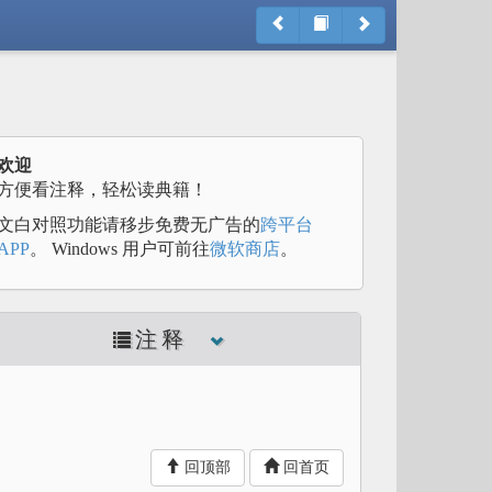
欢迎
方便看注释，轻松读典籍！
文白对照功能请移步免费无广告的
跨平台
APP
。 Windows 用户可前往
微软商店
。
注释
回顶部
回首页