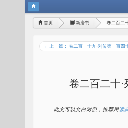
首页
新唐书
卷二百二
← 上一篇： 卷二百一十九·列传第一百四
卷二百二十·
此文可以文白对照，推荐用
读典