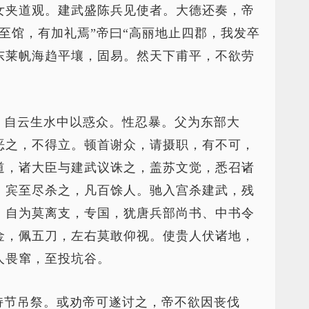
女夹道观。建武盛陈兵见使者。大德还奏，帝
至馆，有加礼焉”帝曰“高丽地止四郡，我发卒
东莱帆海趋平壤，固易。然天下甫平，不欲劳
，自云生水中以惑众。性忍暴。父为东部大
恶之，不得立。顿首谢众，请摄职，有不可，
道，诸大臣与建武议诛之，盖苏文觉，悉召诸
，宾至尽杀之，凡百馀人。驰入宫杀建武，残
，自为莫离支，专国，犹唐兵部尚书、中书令
金，佩五刀，左右莫敢仰视。使贵人伏诸地，
人畏窜，至投坑谷。
持节吊祭。或劝帝可遂讨之，帝不欲因丧伐