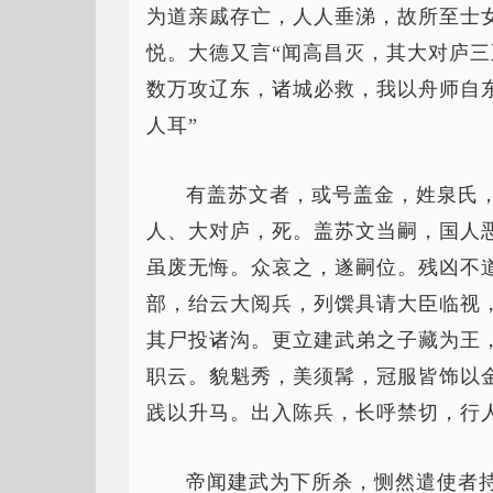
为道亲戚存亡，人人垂涕，故所至士
悦。大德又言“闻高昌灭，其大对庐三
数万攻辽东，诸城必救，我以舟师自
人耳”
有盖苏文者，或号盖金，姓泉氏
人、大对庐，死。盖苏文当嗣，国人
虽废无悔。众哀之，遂嗣位。残凶不
部，绐云大阅兵，列馔具请大臣临视
其尸投诸沟。更立建武弟之子藏为王
职云。貌魁秀，美须髯，冠服皆饰以
践以升马。出入陈兵，长呼禁切，行
帝闻建武为下所杀，恻然遣使者