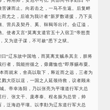
，再用师，安危不可亿”兵部尚书李勣曰“不
徵苦谏而止。向若击之，一马不生返。后复畔
失而尤之，后谁为我计者”新罗数请援，乃下吴
幽、营兵及契丹、奚、靺鞨等出讨。会辽溢，
。使者又言“莫离支遣官五十入宿卫”帝怒责
，又为逆子谋，不可赦”悉下之狱。
劳曰“辽东故中国地，而莫离支贼杀其主，朕将
我行者，我能拊循之，毋庸恤也”即厚赐布粟。
去本而就末，舍高以取下，释近而之远，三者为
又戮大臣以逞，一国之人延颈待救，议者顾未
人城。帝幸洛阳，乃以张亮为平壤道行军大总
英行、张文干、庞孝泰、程名振为总管，帅
百，泛海趋平壤。以李勣为辽东道行军大总