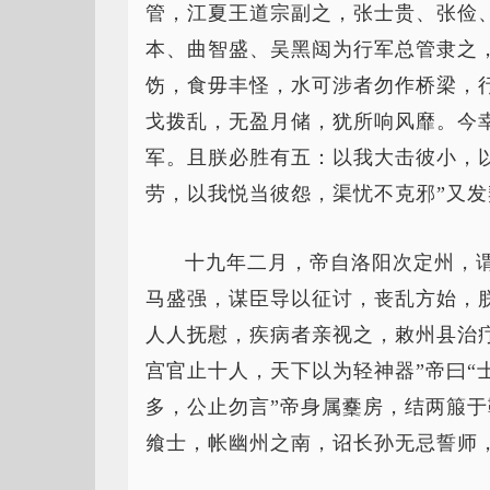
管，江夏王道宗副之，张士贵、张俭
本、曲智盛、吴黑闼为行军总管隶之
饬，食毋丰怪，水可涉者勿作桥梁，
戈拨乱，无盈月储，犹所响风靡。今
军。且朕必胜有五：以我大击彼小，
劳，以我悦当彼怨，渠忧不克邪”又
十九年二月，帝自洛阳次定州，
马盛强，谋臣导以征讨，丧乱方始，
人人抚慰，疾病者亲视之，敕州县治
宫官止十人，天下以为轻神器”帝曰“
多，公止勿言”帝身属櫜房，结两箙
飨士，帐幽州之南，诏长孙无忌誓师