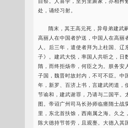
自祭。人喜学，至穷里厮家，亦相矜
处，诵经习射。
隋末，其王高元死，异母弟建武
高丽人在中国者护送，中国人在高丽
人。后三年，遣使者拜为上柱国、辽
子》。建武大悦，率国人共听之，日
隋，而终拒炀帝，何臣之为。朕务安人
子国，魏晋时故封内，不可不臣。中
年，新罗、百济上书，言建武闭道，
节谕和，建武谢罪，乃请与二国平。
图。帝诏广州司马长孙师临瘗隋士战
里，东北首扶馀，西南属之海。久之
陈大德持节答劳，且观亹。大德入其