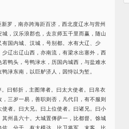
距新罗，南亦跨海距百济，西北度辽水与营州
安城，汉乐浪郡也，去京师五千里而赢，随山
又有国内城、汉城，号别都。水有大辽、少
。少辽出辽山西，亦南流，有梁水出塞外，西
色若鸭头，号鸭渌水，历国内城西，与盐难水
在鸭渌东南，以巨舻济人，因恃以为堑。
捽。曰郁折，主图簿者。曰太大使者。曰帛衣
政，三岁一易，善职则否，凡代日，有不服则
大使者。曰大兄。曰上位使者。曰诸兄。曰小
。其州县六十。大城置傉萨一，比都督。馀城
参佐，分干。有大模达，比卫将军。末客，比