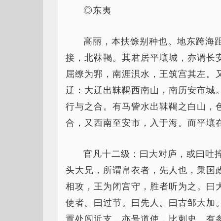
◎东夷
高丽，本扶馀别种也。地东跨海
接，北靺鞨。其君居平壤城，亦谓长
屈缭为郛，南涯浿水，王筑宫其左。
辽：大辽出靺鞨西南山，南历安市城
行与之合。有马訾水出靺鞨之白山，
合，又西南至安市，入于海。而平壤
官凡十二级：曰大对庐，或曰吐
头大兄，所谓帛衣者，先人也，秉国
相攻，王为闭宫守，胜者听为之。曰
使者。曰过节。曰先人。曰古邹大加
置处闾近支，亦号道使，比刺史。有