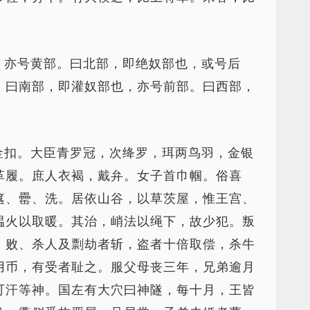
，亦号黄部。曰北部，即绝奴部也，或号后
。曰南部，即灌奴部也，亦号前部。曰西部，
金扣。大臣青罗冠，次绛罗，珥两鸟羽，金银
革履。庶人衣褐，戴弁。女子首巾帼。俗喜
簋、罍、洗。居依山谷，以草茨屋，惟王宫、
煴火以取暖。其治，峭法以绳下，故少犯。叛
、败、杀人及剽劫者斩，盗者十倍取偿，杀牛
用币，有受者耻之。服父母丧三年，兄弟逾月
可汗等神。国左有大穴曰神隧，每十月，王皆