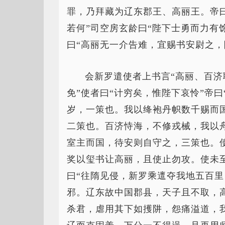
罪，乃拜藏为辽东郡王、高丽王。帝
若何”司空房玄龄曰“陛下士勇而力有
曰“高丽无一介告难，宜赐书安尉之，
会新罗遣使者上书言“高丽、百济
免”使者曰“计穷矣，惟陛下哀怜”帝
岁，一策也。我以绛袍丹帜数千赐而
二策也。百济恃海，不修戎械，我以
室主而国，待安则自守之，三策也。
奖以玺书让高丽，且使止勿攻。使未
曰“往隋见侵，新罗乘邅夺我地五百里
邪。辽东故中国郡县，天子且不取，高
杀君，虐用其下如擭阱，怨痛溢道，我