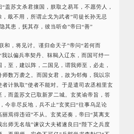
曰“盖苏文杀君攘国，朕取之易耳，不愿劳人，
馀，戢不用，所谓止戈为武者”司徒长孙无忌
隐其患，抚其存，彼当听命”帝曰“善”
联和，将见讨。谨归命天子”帝问“若何而
曰“我以偏兵率契丹、靺鞨入辽东，而国可纾一
国，至，建以阵，二国见，谓我师至，必走，
舟师数万袭之。而国女君，故为邻侮，我以宗
使者计孰取”使者不能对。于是遣司农丞相里玄
至，而盖苏文已取新罗二城。玄奖谕帝旨，答
，今非尽反地，兵不止”玄奖曰“往事乌足论
丽焉得违诏”不从。玄奖还奏，帝曰“莫离支
出师无名哉”谏议大夫褚遂良曰“陛下之兵度