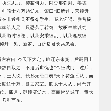
、执失思力、契苾何力、阿史那弥射、姜德
，帅骑士六万趋辽东。诏曰“朕所过，营顿毋
行在非近州县不得令学生、耆老迎谒。朕昔提
幸家给人足，只恐劳于转饷，故驱牛羊以饲
以我顺讨彼逆，以我安乘彼乱，以我逸敌彼
发契丹、奚、新罗、百济诸君长兵悉会。
谓左右曰“今天下大定，唯辽东未宾，后嗣因士
朕故自取之，不遗后世忧也”帝坐城门，过兵，
疗，士大悦。长孙无忌白奏“天下符鱼悉从，而
士度辽十万，皆去家室。朕以十人从，尚恧其
于鞍。四月，勣绩济辽水，高丽皆婴城守。帝大
，乃引而东。