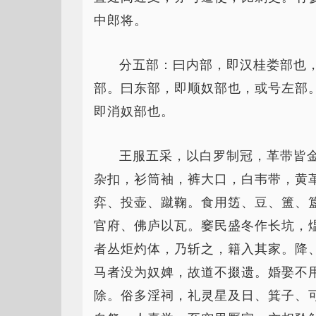
中郎将。
分五部：曰内部，即汉桂娄部也
部。曰东部，即顺奴部也，或号左部
即消奴部也。
王服五采，以白罗制冠，革带皆
杂扣，衫筒袖，裤大口，白韦带，黄
弈、投壶、蹴鞠。食用笾、豆、簠、
官府、佛庐以瓦。窭民盛冬作长坑，
者丛炬灼体，乃斩之，籍入其家。降
马者没为奴婢，故道不掇遗。婚娶不
除。俗多淫祠，礼灵星及日、箕子、