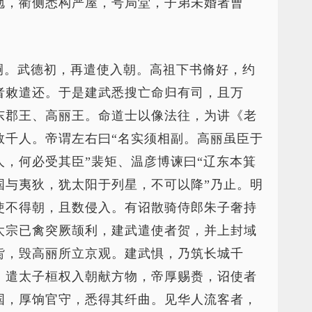
勉，衢侧悉构严屋，号局堂，子弟未婚者曹
嗣。武德初，再遣使入朝。高祖下书脩好，约
者敕遣还。于是建武悉搜亡命归有司，且万
东郡王、高丽王。命道士以像法往，为讲《老
数千人。帝谓左右曰“名实须相副。高丽虽臣于
，何必受其臣”裴矩、温彦博谏曰“辽东本箕
国与夷狄，犹太阳于列星，不可以降”乃止。明
使不得朝，且数侵入。有诏散骑侍郎朱子奢持
太宗已禽突厥颉利，建武遣使者贺，并上封域
胔，毁高丽所立京观。建武惧，乃筑长城千
，遣太子桓权入朝献方物，帝厚赐赉，诏使者
国，厚饷官守，悉得其纤曲。见华人流客者，