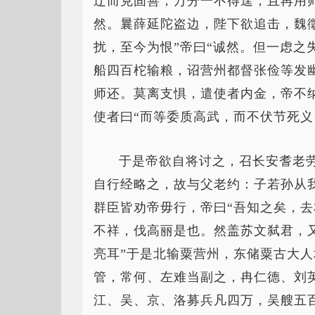
辽而克固善，万分一不得逞，且再用师
然。曩薛延陀盗边，陛下欲追击，魏
扰，至今为恨”帝曰“诚然。但一虑之
船四百柁输粮，诏营州都督张俭等发
师还。莫离支惧，遣使者内金，帝不纳
使者曰“而等委质高武，而不伏节死义
于是帝欲自将讨之，召长安耆老
自行经略之，故与父老约：子若孙从
群臣皆劝帝毋行，帝曰“吾知之矣，
不祥，伐高丽是也。然盖苏文弑君，
亮耳”于是北输粟营州，东储粟古大
管，常何、左难当副之，冉仁德、刘
江、吴、京、洛募兵凡四万，吴艘五