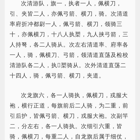
次清游队，旗一，执者一人，佩横刀，
引、夹皆二人，亦佩弓箭、横刀，骑。次清道
率府折冲都尉一人，佩弓箭、横刀，领骑三
十，亦佩横刀，十八人执槊，九人挟弓箭，三
人持弩，各二人骑从。次左右清道率、府率各
一人，骑，佩横刀、弓箭，领清道直荡及检校
清游队各二人，执槊骑从。次外清道直荡二
十四人，骑，佩弓箭、横刀，夹道。
次龙旗六，各一人骑执，佩横刀，戎服大
袍，横行正道，每旗前后二人骑，为二重，前
引后护，皆佩弓箭、横刀，戎服大袍。次副竿
二，分左右，各一人骑执。次细引六重，皆
骑，佩横刀，每重二人，自龙旗后属于细仗，