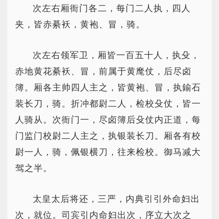
次左右厢衙门各二，每门二人执，四人
夹，皆赤綦袄，黄袍、冒，骑。
次左右领军卫，厢皆一百五十人，执殳，
赤地黄花綦袄、冒，前属于黄麾仗，后尽卤
簿。厢各主帅四人主之，皆黄袍、冒，执鍮石
装长刀，骑。折冲都尉二人，检校殳仗，皆一
人骑从。次衙门一，尽卤簿后殳仗内正道，每
门监门校尉二人主之，执银装长刀。厢各有校
尉一人，骑，佩银横刀，往来检校。御马减大
驾之半。
太皇太后将还，三严，内典引引外命妇出
次，就位。司宾引内命妇出次，序立大次之