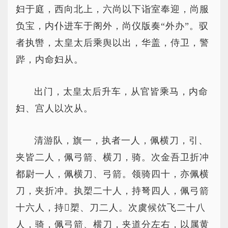
妇于庭，西向北上，六尚以下诣室奉迎，尚服
负宝，内仆进车于阁外，尚仪版奏“外办”。驭
者执辔，太皇太后乘舆以出，华盖，侍卫，警
跸，内命妇从。
出门，太皇太后升车，从官皆乘马，内命
妇、宫人以次从。
清游队，旗一，执者一人，佩横刀，引、
夹皆二人，佩弓箭、横刀，骑。次金吾卫折冲
都尉一人，佩横刀、弓箭。领骑四十，亦佩横
刀，夹折冲。执槊二十人，持弩四人，佩弓箭
十六人，持槊、刀二人。次虞候佽飞二十八
人，骑，佩弓箭、横刀，夹道分左右，以属黄