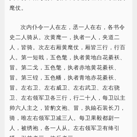
麾仗。
次内仆令一人在左，丞一人在右，各书令
史二人骑从。次黄麾一，执者一人，夹道二
人，皆骑。次左右厢黄麾仗，厢皆三行，行百
人。第一短戟，五色氅，执者黄地白花綦袄、
冒。第二戈，五色氅，执者赤地黄花綦袄、
冒。第三锽，五色幡，执者青地赤花綦袄、
冒。左右卫、左右威卫、左右武卫、左右骁
卫、左右领军卫各三行，行二十人，每卫以主
帅六人主之，皆豹文袍、冒，执鍮石装长刀，
骑，唯左右领军卫减三人。每卫果毅都尉一
人，被绣袍，各一人从。左右领军卫有绛引