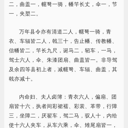
二，曲盖一，幰弩一骑，幡竿长丈，伞一，节
一，夹槊二。
万年县令亦有清道二人，幰弩一骑，青
衣、车辐皆二人，戟三十，告止幡、传教幡、
信幡皆二，竿长九尺，诞马二，轺车，一马，
驾士六人，伞、朱漆团扇、曲盖皆一。非导驾
及余四等县初上者，减幰弩、车辐、曲盖，其
戟亦减十。
内命妇、夫人卤簿：青衣六人，偏扇、团
扇皆十六，执者间彩裙襦、彩裳、革带，行障
三，坐障二，厌翟车，驾二马，驭人十，内给
使十六人夹车，从车六乘，伞、雉尾扇皆一，