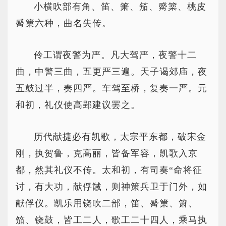
小横吹部有角、笛、箫、笳、觱篥、桃皮
觱篥六种，曲名失传。
伶工谓夜警为严。凡大驾严，夜警十二
曲，中警三曲，五更严三遍。天子谒郊庙，夜
五鼓过半，奏四严。车驾至桥，复奏一严。元
和初，礼仪使高郢建议罢之。
历代献捷必有凯歌，太宗平东都，破宋金
刚，执贺鲁，克高丽，皆备军容，凯歌入京
都，然其礼仪不传。太和初，有司奏“命将征
讨，有大功，献俘馘，则神策兵卫于门外，如
献俘仪。凯乐用铙吹二部，笛、觱篥、箫、
笳、铙鼓，皆工二人，歌工二十四人，乘马执