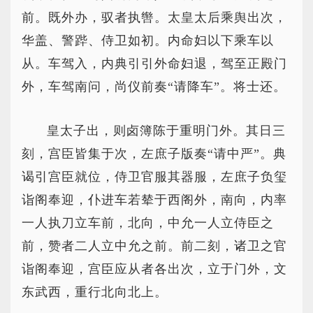
前。既外办，驭者执辔。太皇太后乘舆出次，
华盖、警跸、侍卫如初。内命妇以下乘车以
从。车驾入，内典引引外命妇退，驾至正殿门
外，车驾南问，尚仪前奏“请降车”。将士还。
皇太子出，则卤簿陈于重明门外。其日三
刻，宫臣皆集于次，左庶子版奏“请中严”。典
谒引宫臣就位，侍卫官服其器服，左庶子负玺
诣阁奉迎，仆进车若辇于西阁外，南向，内率
一人执刀立车前，北向，中允一人立侍臣之
前，赞者二人立中允之前。前二刻，诸卫之官
诣阁奉迎，宫臣应从者各出次，立于门外，文
东武西，重行北向北上。