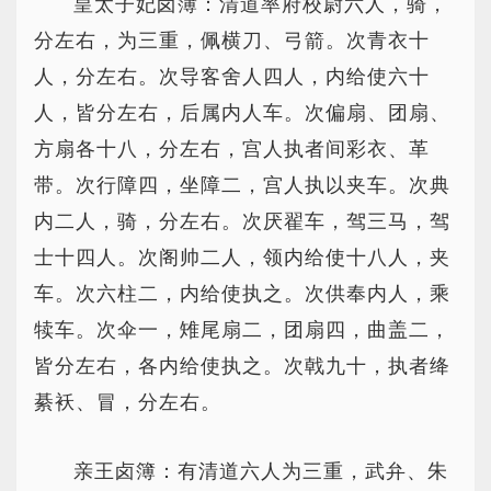
皇太子妃卤簿：清道率府校尉六人，骑，
分左右，为三重，佩横刀、弓箭。次青衣十
人，分左右。次导客舍人四人，内给使六十
人，皆分左右，后属内人车。次偏扇、团扇、
方扇各十八，分左右，宫人执者间彩衣、革
带。次行障四，坐障二，宫人执以夹车。次典
内二人，骑，分左右。次厌翟车，驾三马，驾
士十四人。次阁帅二人，领内给使十八人，夹
车。次六柱二，内给使执之。次供奉内人，乘
犊车。次伞一，雉尾扇二，团扇四，曲盖二，
皆分左右，各内给使执之。次戟九十，执者绛
綦袄、冒，分左右。
亲王卤簿：有清道六人为三重，武弁、朱