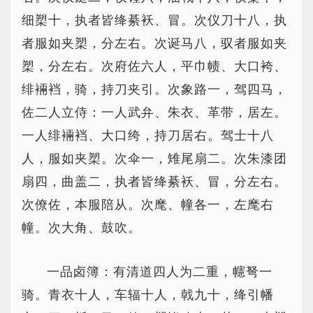
细槊十，执者皆绛綦袄、冒。次仪刀十八，执
者服如夹槊，分左右。次诞马八，驭者服如夹
槊，分左右。次府佐六人，平巾帻、大口袴、
绯裲裆，骑，持刀夹引。次象路一，驾四马，
佐二人立侍：一人武弁、朱衣、革带，居左。
一人绯裲裆、大口绔，持刀居右。驾士十八
人，服如夹槊。次伞一，雉尾扇二。次朱漆团
扇四，曲盖二，执者皆绛綦袄、冒，分左右。
次僚佐，本服陪从。次麾、幢各一，左麾右
幢。次大角、鼓吹。
一品卤簿：有清道四人为二重，幰弩一
骑。青衣十人，车辐十人，戟九十，绛引幡