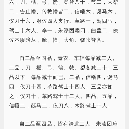
六，刀、楯、弓、箭、槊皆八十，节二，大槊
二，告止幡、传教幡皆二，信幡六，诞马六，
仪刀十六，府佐四人夹行。革路一，驾四马，
驾士十六人。伞一，朱漆团扇四，曲盖二，僚
佐本服陪从，麾、幢、大角、铙吹皆备。
自二品至四品，青衣、车辐每品减二人。
二品，刀、楯、弓、箭、戟、槊各减二十。三
品以下，每品减十而已。二品，信幡四，诞马
四，仪刀十四，革路驾士十四人。三品亦如
之，仪刀十，革路驾士十二人。四品、五品，
信幡二，诞马二，仪刀八，木路驾士十人。
自二品至四品，皆有清道二人，朱漆团扇