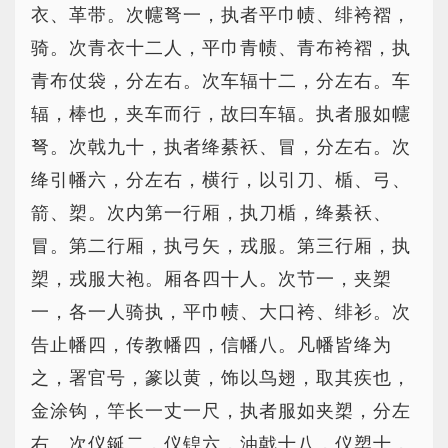
衣、革带。次幰弩一，执者平巾帻、绯袴褶，
骑。次青衣十二人，平巾青帻、青布袴褶，执
青布仗袋，分左右。次车辐十二，分左右。车
辐，棒也，夹车而行，故曰车辐。执者服如幰
弩。次戟九十，执者绛綦袄、冒，分左右。次
绛引幡六，分左右，横行，以引刀、楯、弓、
箭、槊。次内第一行厢，执刀楯，绛綦袄、
冒。第二行厢，执弓矢，戎服。第三行厢，执
槊，戎服大袍。厢各四十人。次节一，夹槊
一，各一人骑执，平巾帻、大口袴、绯衫。次
告止幡四，传教幡四，信幡八。凡幡皆绛为
之，署官号，篆以黄，饰以鸟翅，取其疾也，
金涂钩，竿长一丈一尺，执者服如夹槊，分左
右。次仪鋋二，仪锽六，油戟十八，仪槊十，