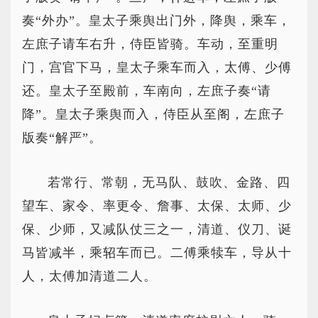
奏“外办”。皇太子乘舆出门外，降舆，乘车，
左庶子请车右升，侍臣皆骑。车动，至重明
门，宫官下马，皇太子乘车而入，太傅、少傅
还。皇太子至殿前，车南向，左庶子奏“请
降”。皇太子乘舆而入，侍臣从至阁，左庶子
版奏“解严”。
若常行、常朝，无马队、鼓吹、金路、四
望车、家令、率更令、詹事、太保、太师、少
保、少师，又减队仗三之一，清道、仪刀、诞
马皆减半，乘轺车而已。二傅乘犊车，导从十
人，太傅加清道二人。