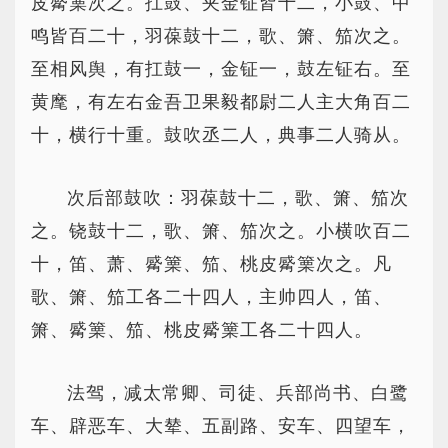
皮觱篥次之。扛鼓、夹金钲皆十二，小鼓、中
鸣皆百二十，羽葆鼓十二，歌、箫、笳次之。
至相风舆，有扛鼓一，金钲一，鼓左钲右。至
黄麾，有左右金吾卫果毅都尉二人主大角百二
十，横行十重。鼓吹丞二人，典事二人骑从。
次后部鼓吹：羽葆鼓十二，歌、箫、笳次
之。铙鼓十二，歌、箫、笳次之。小横吹百二
十，笛、萧、觱篥、笳、桃皮觱篥次之。凡
歌、箫、笳工各二十四人，主帅四人，笛、
箫、觱篥、笳、桃皮觱篥工各二十四人。
法驾，减太常卿、司徒、兵部尚书、白鹭
车、辟恶车、大辇、五副路、安车、四望车，