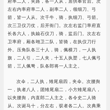
府率二人，夹路，各一人从，居供奉官后。次
左右内率府率二人，副率二人，领细刀、弓
箭，皆一人从。次千牛，骑，执细刀、弓箭。
次三卫仪刀仗，后开衙门。次左右监门率府直
长各六人，执鍮石仪刀，骑，监后门。次左右
卫率府，厢各翊卫二队，皆骑，在执仪刀行
外。压角队各三十人，骑，佩横刀，一人执
旗，二人引，二人夹，十五人执槊，七人佩弓
箭，三人佩弩，队各郎将一人主之。
次伞，二人执，雉尾扇四，夹伞。次腰舆
一，执者八人，团雉尾扇二，小方雉尾扇八，
以夹腰舆，内直郎二人主之，各令史二人骑
从。次诞马十，分左右，驭者各二人。次典乘