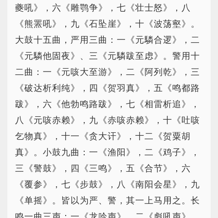
夔吼》，六《雕鹗争》，七《壮士怒》，八
《熊罴吼》，九《石坠崖》，十《波荡壑》。
大鼓十五曲，严用三曲：一《元驎合逻》，二
《元驎他固夜》、三《元驎跋至虑》。警用十
二曲：一《元咳大至游》，二《阿列乾》，三
《破达析利纯》，四《贺羽真》，五《鸣都路
跋》，六《他勃鸣路跋》，七《相雷析追》，
八《元咳赤赖》，九《赤咳赤赖》，十《吐咳
乞物真》，十一《贪大讦》，十二《贺粟胡
真》。小鼓九曲：一《渔阳》，二《鸡子》，
三《警鼓》，四《三鸣》，五《合节》，六
《覆参》，七《步鼓》，八《南阳会星》，九
《单摇》。皆以为严、警，其一上马用之。长
鸣一曲三声：一《龙吟声》，二《彪吼声》，