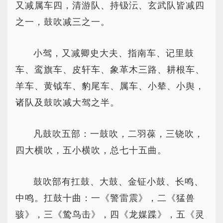
又减属车四，清游队、持钑沄、玄武队皆减四
之一，鼓吹减三之一。
小驾，又减卿史大夫、指南车、记里鼓
车、鸾旗车、皮轩车、象革木三路、耕根车、
羊车、黄钺车、豹尾车、属车、小辇、小舆，
诸队及鼓吹减大驾之半。
凡鼓吹五部：一鼓吹，二羽葆，三铙吹，
四大横吹，五小横吹，总七十五曲。
鼓吹部有扛鼓、大鼓、金钲小鼓、长鸣、
中鸣。扛鼓十曲：一《警雷震》，二《猛兽
骇》，三《鸷鸟击》，四《龙媒蹀》，五《灵