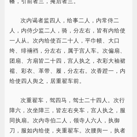
幡，引前者三，掩后者三。
次内谒者监四人，给事二人，内常侍二
人，内侍少监二人，骑，分左右，皆有内给使
一人从。次内给使百二十人，平巾帻、大口
绔、绯裲裆，分左右，属于宫人车。次偏扇、
团扇、方扇皆二十四，宫人执之，衣彩大袖裙
襦、彩衣、革带、履，分左右。次香蹬一，内
给使四人舆之，居重翟车前。
次重翟车，驾四马，驾士二十四人。次行
障六，次坐障三，皆左右夹车，宫人执之，服
同执扇。次内寺伯二人，领寺人六人，执御
刀，服如内给使，夹重翟车。次腰舆一，执者