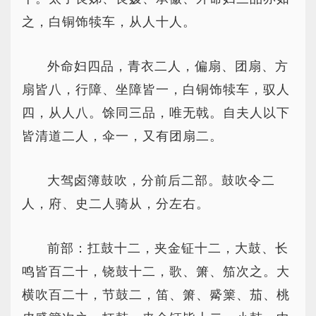
之，白铜饰犊车，从人十人。
外命妇四品，青衣二人，偏扇、团扇、方
扇皆八，行障、坐障皆一，白铜饰犊车，驭人
四，从人八。馀同三品，唯无戟。自夫人以下
皆清道二人，伞一，又有团扇二。
大驾卤簿鼓吹，分前后二部。鼓吹令二
人，府、史二人骑从，分左右。
前部：扛鼓十二，夹金钲十二，大鼓、长
鸣皆百二十，铙鼓十二，歌、箫、笳次之。大
横吹百二十，节鼓二，笛、箫、觱篥、茄、桃