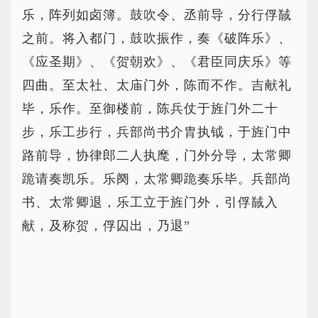
乐，阵列如卤簿。鼓吹令、丞前导，分行俘馘
之前。将入都门，鼓吹振作，奏《破阵乐》、
《应圣期》、《贺朝欢》、《君臣同庆乐》等
四曲。至太社、太庙门外，陈而不作。吉献礼
毕，乐作。至御楼前，陈兵仗于旌门外二十
步，乐工步行，兵部尚书介胄执钺，于旌门中
路前导，协律郎二人执麾，门外分导，太常卿
跪请奏凯乐。乐阕，太常卿跪奏乐毕。兵部尚
书、太常卿退，乐工立于旌门外，引俘馘入
献，及称贺，俘囚出，乃退”