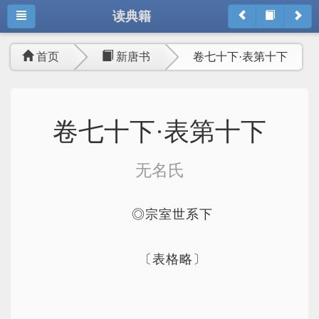
读典籍
首页
新唐书
卷七十下·表第十下
卷七十下·表第十下
无名氏
◎宗室世系下
〔表格略〕