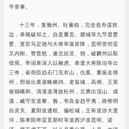
平章事。
十三年，复巂州。吐蕃怨，完垒造舟谋扰
边，皋辄破却之。自是曩贡、腊城等九节度婴
婴、笼官马定德与大将举落皆降，昆明管些蛮
又内附。赞普怒，遂北掠灵、朔，破麟州以取
偿焉。帝诏皋深入以桡虏。皋遣大将陈泊等出
三奇，崔尧臣趋石门无衣山，仇冕、董振走维
州，邢玼出黄崖略栖鸡、老翁城，高倜、王英
俊繇峨和、清溪道薄故松州，元膺出湿山、成
溪，臧守至道黎、巂，韦良金趋平夷，路惟明
自灵关、夏阳攻逋租、偏松城，王有道涉大度
河，陈孝阳率蛮苴那时等道西泸攻昆明、诺