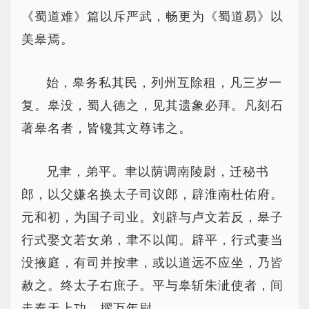
《蜀道难》篇以斥严武，畅更为《蜀道易》以
美皋焉。
始，皋务私其民，列州互除租，凡三岁一
复。皋没，蜀人德之，见其遗象必拜。凡刻石
著皋名者，皆镵其文尊讳之。
兄聿，弟平。聿以荫调南陵尉，迁秘书
郎，以父嫌名换太子司议郎，辟淮南杜佑府。
元和初，为国子司业。刘辟与卢文若反，皋子
行式娶文若女弟，聿不以闻。辟平，行式妻当
没掖庭，有司并按聿，或以道远不应坐，乃皆
赦之。终太子右庶子。平与皋斩朱泚使者，间
走奉天上功，擢万年尉。