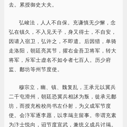
去。累授御史大夫。
弘峻法，人人不自保。充谦慎无少懈，念
弘在镇久，不入见天子，身又得士，不自安，
因请入宿卫，弘许之，不即遣。后因猎，单骑
走洛阳，朝廷亮其节，擢右金吾卫将军，转大
将军，斥军士虚名不如令者七百人。历少府
监、鄜坊等州节度使。
穆宗立，幽、镇、魏复乱，王承元以冀兵
二千屯滑州，朝廷恐冀兵相訹为叛，徙承元鄜
坊，而授充检校尚书左仆射，为义成军节度
使。会汴军逐李愿，以李朅主留事。帝谓充素
为汴士悦向，诏节度宣武，兼统义成兵讨朅。