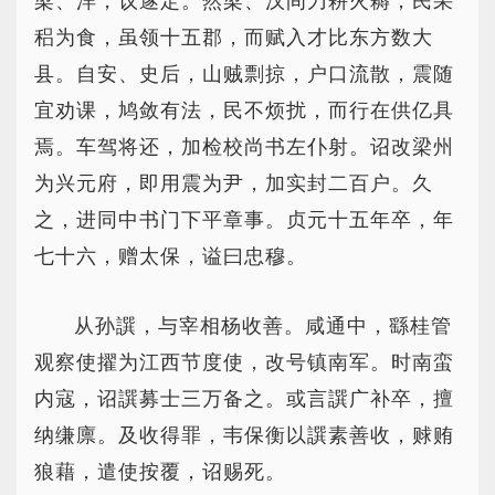
梁、洋，议遂定。然梁、汉间刀耕火耨，民采
稆为食，虽领十五郡，而赋入才比东方数大
县。自安、史后，山贼剽掠，户口流散，震随
宜劝课，鸠敛有法，民不烦扰，而行在供亿具
焉。车驾将还，加检校尚书左仆射。诏改梁州
为兴元府，即用震为尹，加实封二百户。久
之，进同中书门下平章事。贞元十五年卒，年
七十六，赠太保，谥曰忠穆。
从孙譔，与宰相杨收善。咸通中，繇桂管
观察使擢为江西节度使，改号镇南军。时南蛮
内寇，诏譔募士三万备之。或言譔广补卒，擅
纳缣廪。及收得罪，韦保衡以譔素善收，赇贿
狼藉，遣使按覆，诏赐死。