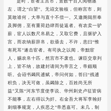
是时，宦者主宫市，置数十百人阅物廛
左，谓之“白望”。无诏文验核，但称宫市，则
莫敢谁何，大率与直十不偿一。又邀阍闼所奉
及脚佣，至有重荷趋肆而徒返者。有农卖一驴
薪，宦人以数尺帛易之，又取它费，且驱驴入
宫，而农纳薪辞帛，欲亟去，不许，恚曰“惟
有死耳”遂击宦者。有司执之以闻，帝黜宦
人，赐农帛十匹，然宫市不废也。谏臣交章列
上，皆不纳，故建封请间为帝言之，帝颇顺
听。会诏书蠲民逋赋，帝问何如，答曰“残逋
积负，决无可敛，虽蠲除之，百姓尚无所
益”又陈“河东节度使李说、华州刺史卢征皆病
不能事，左右得以为奸。右金吾大将军李翰好
刺细事规宠，人疾恶之”帝悉嘉可。未几，制