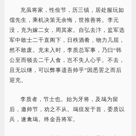
充虽将家，性俭节，历三镇，居处服玩如
儒先生，乘机决策无余悔，世推善将。李元
没，充为嫁二女，周其家。自弘去汴，监军选
军中敢士二千直阁下，日秩酒肴，物力几屈，
然不敢废。充未入时，李质总军事，乃曰“韩
公至而顿去二千人食，岂不失人心乎。不去，
且无以继，可以弊事遗吾帅乎”因悉罢之而后
迎充。
李质者，节士也。始为牙将，及朅为留
后，邀帅节，劝之不从。朅疽发于首，委质以
兵，遂禽朅。终金吾将军。