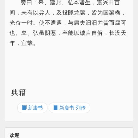
赞曰：皋、建封、弘本诸生，震兴田亩
间，未有以异人，及投隙龙骧，皆为国梁楹，
光奋一时。使不遭遇，与庸夫汩汩并胔而腐可
也。皋、弘虽阴慝，卒能以诚言自解，长没天
年，宜哉。
典籍
新唐书
新唐书·列传
欢迎