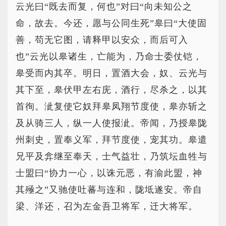
云光曰“既去而复，何也”对曰“向未知公之
命，故去。今还，愿与公同生死”皋曰“大使固
善，苟无它图，请释甲以安众，而后可入
也”云光以皋诸生，亡能为，乃命士委仗铠，
皋受而内其卒。明日，置酒大会，奴、云光与
其下至，皋伏甲左右庑，酒行，尽杀之，以其
首徇。泚复使它奴拜皋凤翔节度使，皋亦斩之
及从骑三人，纵一人使报泚。帝闻，乃授皋陇
州刺史，置奉义军，拜节度使，宠其功。皋遣
兄平及弇继至奉天，士气益壮，乃筑坛血牲与
士盟曰“协力一心，以诛元恶，有渝此盟，神
其殛之”又驰使吐蕃与连和，陇坻遂安。帝自
梁、洋还，召为左金吾卫将军，迁大将军。