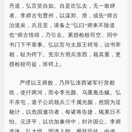
丹道，弘言笑自如。自是讫弘去，无一敢肆
者。李师古屯曹州，以谋郑、滑，或告“师古
治道矣，兵且至，请备之”弘曰“师来不除道
也”师古情得，乃引去。累授检校司空、同中
书门下平章事。弘以官与太原王锷等，诒书宰
相，耻为锷下。宪宗方用兵淮西，藉其重，更
授检校司徒，班锷上。
严绶以王师败，乃拜弘淮西诸军行营都
统，使扞两河，而令李光颜、乌重胤击贼。弘
不亲屯，遣子公武领兵三千属光颜，然阴为逗
桡计，以危国邀功者，每诸将告捷，辄累日不
怡。元济平，以功加兼侍中，封许国公。李师
道诛，弘大惧，因请入朝，册拜司徒、中书