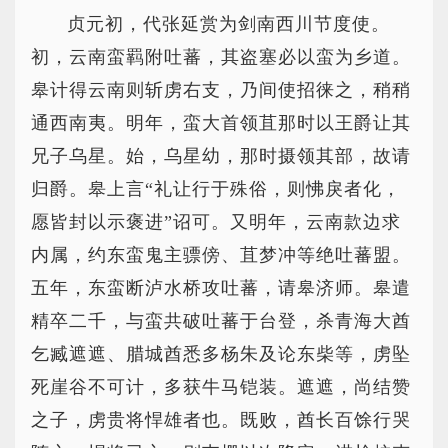
贞元初，代张延赏为剑南西川节度使。
初，云南蛮羁附吐蕃，其盗塞必以蛮为乡道。
皋计得云南则斩虏右支，乃间使招徕之，稍稍
通西南夷。明年，蛮大首领苴那时以王爵让其
兄子乌星。始，乌星幼，那时摄领其部，故请
归爵。皋上言“礼让行于殊俗，则怫戾者化，
愿皆封以示褒进”诏可。又明年，云南款边求
内属，约东蛮鬼主骠傍、苴梦冲等绝吐蕃盟。
五年，东蛮断泸水桥攻吐蕃，请皋济师。皋遣
精卒二千，与蛮共破吐蕃于台登，杀青海大酋
乞臧遮遮、腊城酋悉多杨朱及论东柴等，虏坠
死崖谷不可计，多获牛马铠装。遮遮，尚结赞
之子，虏贵将悍雄者也。既败，酋长百馀行哭