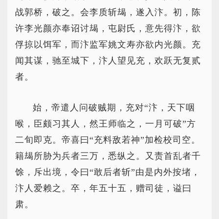
战郭桥，破之。会李质斩朅，遂入汴。初，陈
许李光颜亦奉诏讨朅，屯尉氏，意先得汴，欲
俘掠以饵军，而汴监军姚文寿亦欲内光颜。充
闻其谋，驰至城下，汴人望见充，欢跃无复贰
者。
始，帝遣人问破贼期，充对“汴，天下咽
喉，臣颇习其人，然王师临之，一月可破”方
二旬即克。帝喜曰“充料敌若神”加检校司空。
籍朅所胁为兵者三万，悉纵之。又责首乱者千
馀，斥出境，令曰“敢后者斩”由是内外按堵，
汴人爱赖之。卒，年五十五，赠司徒，谥曰
肃。