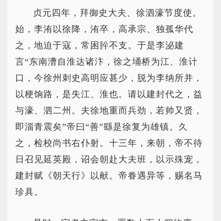
贞元四年，拜御史大夫、徐泗濠节度使。
始，李洧以徐降，洧卒，高承宗、独孤华代
之，地迫于寇，常困肸不支。于是李泌建
言“东南漕自淮达诸汴，徐之埇桥为江、淮计
口，今徐州刺史高明应甚少，脱为李纳所并，
以梗饷路，是失江、淮也。请以建封代之，益
与濠、泗二州。夫徐地重而兵劲，若帅又贤，
即淄青震矣”帝曰“善”繇是徐复为雄镇。久
之，检校尚书右仆射。十三年，来朝，帝不待
日召见延英殿，诏会朝赴大夫班，以示殊宠，
建封赋《朝天行》以献。帝眷遇异等，赐名马
珍具。