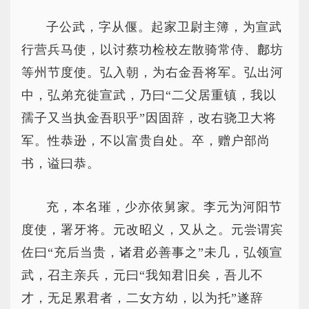
子公武，字从偃。起家卫尉主簿，为宣武
行营兵马使，以讨蔡功检校左散骑常侍、鄜坊
等州节度使。弘入朝，为右金吾将军。弘出河
中，弘弟充徙宣武，乃曰“二父居重镇，我以
孺子又当执金吾职乎”因固辞，改右骁卫大将
军。性恭逊，不以富贵自处。卒，赠户部尚
书，谥曰恭。
充，本名璀，少亦依舅家。李元为河阳节
度使，署牙将。元改昭义，又从之。元尝谓宾
佐曰“充后当贵，诸君必善事之”未几，弘领宣
武，召主亲兵，元曰“我知君旧矣，吾儿不
才，无足累君者，二女方幼，以为托”遂辞