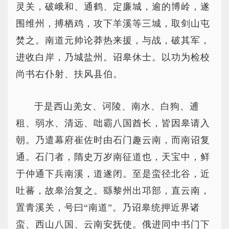
灵关，破峨和、通鹤、定廉城，逾的博岭，遂
围维州，搏栖鸡，攻下羊溪等三城，取剑山屯
焚之。南道元帅论莽热来援，与战，破其军，
进收白岸，乃城盐州。诏皋休士。以功为检校
尚书右仆射、扶风县伯。
于是西山羌女、诃陵、南水、白狗、逋
租、弱水、清远、咄霸八国酋长，皆因皋请入
朝。乃遣幕府崔佐时由石门趣云南，而南诏复
通。石门者，隋史万岁南征道也，天宝中，鲜
于仲通下兵南溪，道遂闭。至是蛮径北谷，近
吐蕃，故皋治复之。繇黎州出邛部，直云南，
置青溪关，号曰“南道”。乃诏皋统押近界诸
蛮、西山八国、云南安抚使。俄进同中书门下