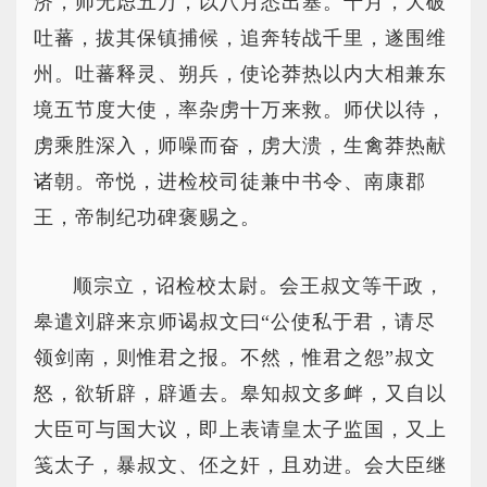
济，师无虑五万，以八月悉出塞。十月，大破
吐蕃，拔其保镇捕候，追奔转战千里，遂围维
州。吐蕃释灵、朔兵，使论莽热以内大相兼东
境五节度大使，率杂虏十万来救。师伏以待，
虏乘胜深入，师噪而奋，虏大溃，生禽莽热献
诸朝。帝悦，进检校司徒兼中书令、南康郡
王，帝制纪功碑褒赐之。
顺宗立，诏检校太尉。会王叔文等干政，
皋遣刘辟来京师谒叔文曰“公使私于君，请尽
领剑南，则惟君之报。不然，惟君之怨”叔文
怒，欲斩辟，辟遁去。皋知叔文多衅，又自以
大臣可与国大议，即上表请皇太子监国，又上
笺太子，暴叔文、伾之奸，且劝进。会大臣继