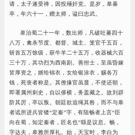
请，太子遂受禅，因投殛奸党。是岁，皋暴
卒，年六十一，赠太师，谥曰忠武。
皋治蜀二十一年，数出师，凡破吐蕃四十
八万，禽杀节度、都督、城主、笼官千五百，
斩首五万馀级，获牛羊二十五万，收器械六百
三十万，其功烈为西南剧。善拊士，至虽昏嫁
皆厚资之，婿给锦衣，女给银涂衣，赐各万
钱，死丧者称是。其僚掾官虽显，不使还朝，
即署属州刺史，自以侈横，务盖藏之。故刘辟
阶其厉，卒以叛。朝廷欲追绳其咎，而不与皋
者诋所进兵皆镂“定秦”字，有陆畅者上言“臣
向在蜀，知定秦者，匠名也”繇是议息。畅，
字达夫，皋雅所厚礼。始，天宝时，李白为