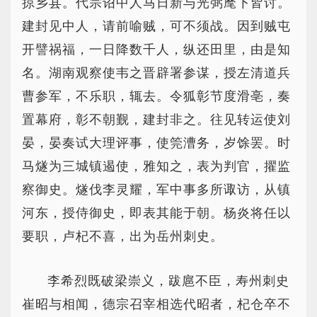
掠乡县。代宗诏中人马日新与光弼麾下皆讨。
建封见中人，请前喻贼，可不须战。因到贼屯
开譬祸福，一日降数千人，纵还田里，由是知
名。湖南观察使韦之晋辟署参谋，授左清道兵
曹参军，不乐职，辄去。令狐彰节度滑亳，奏
置幕府，彰不朝觐，建封非之。往见转运使刘
晏，晏奏试大理评事，使筦漕务，岁馀罢。时
马燧为三城镇遏使，雅知之，表为判官，擢监
察御史。燧伐李灵耀，军中事多所诹访，从镇
河东，授侍御史，即表其能于朝。杨炎将任以
要职，卢杞不喜，出为岳州刺史。
李希烈既破梁崇义，跋扈不臣，寿州刺史
崔昭与相闻，德宗召宰相选代昭者，杞仓卒不