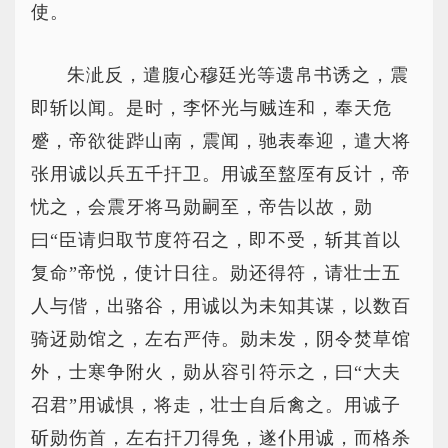
使。
朱泚反，遣腹心穆廷光等遗帛书诱之，震
即斩以闻。是时，李怀光与贼连和，奉天危
蹙，帝欲徙跸山南，震闻，驰表奉迎，遣大将
张用诚以兵五千扞卫。用诚至盩厔有反计，帝
忧之，会震牙将马勋嗣至，帝告以故，勋
曰“臣请归取节度符召之，即不受，斩其首以
复命”帝悦，使计日往。勋还得符，请壮士五
人与偕，出骆谷，用诚以为未知其谋，以数百
骑迓勋馆之，左右严侍。勋未发，阴令焚草馆
外，士寒争附火，勋从容引符示之，曰“大夫
召君”用诚惧，将走，壮士自后禽之。用诚子
斫勋伤首，左右扞刀得免，遂仆用诚，而格杀