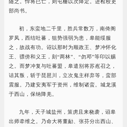
随之。悍将已亡，则屯栅以次降定。进检校吏
部尚书。
初，东蛮地二千里，胜兵常数万，南倚阁
罗凤，西结吐蕃，狙势强弱为患，皋能绥服
之，故战有功。诏以那时为顺政王、梦冲怀化
王、骠傍和义王，刻“两林”、“勿邓”等印以赐
之。而梦冲复与吐蕃盟，皋遣别将苏峞召之，
诘其叛，斩于琵琶川，立次鬼主样弃等，蛮部
震服。乃建安夷军于资州，维制诸蛮。城龙溪
于西山，保纳降羌。
九年，天子城盐州，策虏且来桡袭，诏皋
出师牵维之。乃命大将董勔、张芬分出西山、