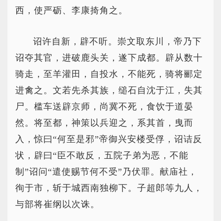
西，使严砺、李康掎角之。
诏许自新，辟不听。崇文取东川，帝乃下
诏夺其官，进破鹿头关，遂下成都。辟从数十
骑走，至羊灌田，自投水，不能死，骑将郦定
进禽之。文若先杀其族，缒石自沈于江，失其
尸。槛车送辟京师，尚冀不死，食饮于道晏
然。将至都，神策以兵迎之，系其首，曳而
入，惊曰“何至是邪”帝御兴安楼受俘，诏诘反
状，辟曰“臣不敢反，五院子弟为恶，不能
制”诏问“遣使赐节何不受”乃伏罪。献庙社，
徇于市，斩于城西南独柳下。子超郎等九人，
与部将崔纲以次诛。