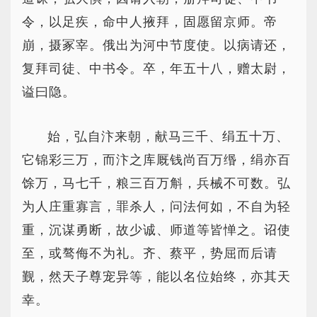
令，以足疾，命中人掖拜，固愿留京师。帝
崩，摄冢宰。俄出为河中节度使。以病请还，
复拜司徒、中书令。卒，年五十八，赠太尉，
谥曰隐。
始，弘自汴来朝，献马三千、绢五十万、
它锦彩三万，而汴之库厩钱尚百万缗，绢亦百
馀万，马七千，粮三百万斛，兵械不可数。弘
为人庄重寡言，罪杀人，问法何如，不自为轻
重，沉谋勇断，故少诚、师道等皆惮之。诏使
至，或骜侮不为礼。齐、蔡平，势屈而后请
觐，然天子尊宠异等，能以名位始终，亦其天
幸。