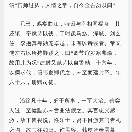
诏“官师过从，人情之常，自今金吾勿以闻”
元巳，赐宴曲江，特诏与宰相同榻食。其
还镇，帝赋诗以饯，于时虽马燧、浑瑊、刘玄
佐、李抱真等勋宠卓越，未有以诗饯者。帝又
使左右以所持鞭赐之，曰“卿节谊岁寒弗渝，
故用此为况”建封又赋诗以自警励。十六年，
以病求代，诏韦夏卿代之，未至而建封卒。年
六十六，册赠司徒。
治徐凡十年，躬于所事，一军大治。善容
人过，至健黠亦未尝曲法假之。其言忠义感
激，故下皆畏悦。性乐士，贤不肖游其门者礼
必均，故其往如归。许孟容、韩愈皆奏署幕