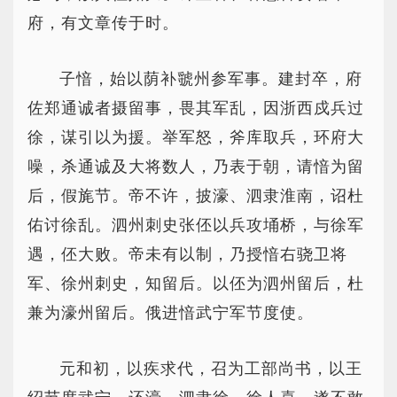
府，有文章传于时。
子愔，始以荫补虢州参军事。建封卒，府
佐郑通诚者摄留事，畏其军乱，因浙西戍兵过
徐，谋引以为援。举军怒，斧库取兵，环府大
噪，杀通诚及大将数人，乃表于朝，请愔为留
后，假旄节。帝不许，披濠、泗隶淮南，诏杜
佑讨徐乱。泗州刺史张伾以兵攻埇桥，与徐军
遇，伾大败。帝未有以制，乃授愔右骁卫将
军、徐州刺史，知留后。以伾为泗州留后，杜
兼为濠州留后。俄进愔武宁军节度使。
元和初，以疾求代，召为工部尚书，以王