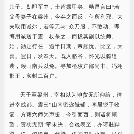
其子。勋即军中，士皆擐甲矣。勋昌言曰“若
父母妻子在梁州，今弃之而反，何所利邪。大
夫取用诚尔，若等无与”众乃服，不敢动。即
缚用诚送于震，杖杀之，而拔其副以统师。
始，勋赴行在，逾半日期，帝颇忧。比至，大
喜。翌日，发奉天。既入骆谷，怀光以骑追
袭，赖山南兵以免。寻加检校户部尚书、冯翊
郡王，实封二百户。
天子至梁州，宰相以为地贫无所仰给，请
进幸成都。震曰“山南密迩畿辅，李晟锐于收
复，方藉六师为声援，今引而西，则诸将顾
望，责功无期”帝未决，会晟表至，亦请驻跸