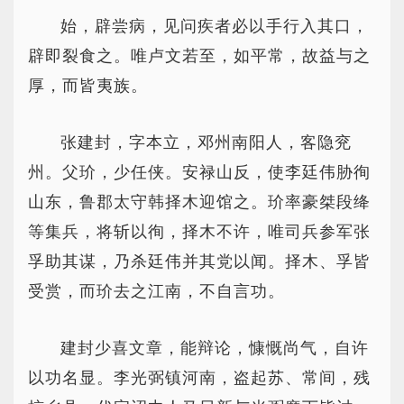
始，辟尝病，见问疾者必以手行入其口，
辟即裂食之。唯卢文若至，如平常，故益与之
厚，而皆夷族。
张建封，字本立，邓州南阳人，客隐兖
州。父玠，少任侠。安禄山反，使李廷伟胁徇
山东，鲁郡太守韩择木迎馆之。玠率豪桀段绛
等集兵，将斩以徇，择木不许，唯司兵参军张
孚助其谋，乃杀廷伟并其党以闻。择木、孚皆
受赏，而玠去之江南，不自言功。
建封少喜文章，能辩论，慷慨尚气，自许
以功名显。李光弼镇河南，盗起苏、常间，残