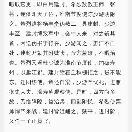
暇取它吏，即白用建封。希烈数败王师，张
甚，遂僭即天子位，淮南节度使陈少游阴附
之。希烈遣将杨丰赍伪赦二，畀建封、少游。
丰至，建封缚致军中，会中人来，对之斩其
首，因送伪书于行在。少游闻之，恚汗不自
处，建封乃劾其附贼状，帝方蒙难，不暇治
也。希烈又署杜少诚为淮南节度使，约破寿
州，以趣江都。建封壁霍丘秋栅拒之，贼不能
东。迁团练使。帝还自梁，少游卒忧死。进兼
御史大夫、濠寿庐观察使。是时，四方尚多
故，乃缮陴隍，益治兵，四鄙附悦。希烈使票
帅悍卒来战，建封皆沮衄之。贼平，进封阶，
又任一子正员官。