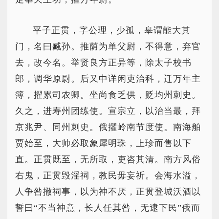
平子正贯，字公理，少孤，皋谓能大其
门，名曰臧孙。推荫为单父尉，不得意，弃官
去，改今名。举贤良方正异等，除太子校书
郎，调华原尉。后又中详闲吏治科，迁万年主
簿，擢累司农卿。坐尚食乏供，贬均州刺史。
久之，进寿州团练使。宣宗立，以治当最，拜
京兆尹、同州刺史。俄擢岭南节度使。南海舶
贾始至，大帅必取象犀明珠，上珍而售以下
直。正贯既至，无所取，吏咨其清。南方风俗
右鬼，正贯毁淫祠，教民毋妄祈。会海水溢，
人争咎撤祠事，以为神不厌，正贯登城沃酒以
誓曰“不当神意，长人任其咎，无逮下民”俄而