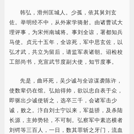
韩弘，滑州匡城人。少孤，依其舅刘玄
佐。举明经不中，从外家学骑射。由诸曹试大
理评事，为宋州南城将。事刘全谅，署都知兵
马使。贞元十五年，全谅死，军中思玄佐，以
弘才武，共立为留后，请监军表诸朝。诏检校
工部尚书，充宣武节度副大使，知节度事。
先是，曲环死，吴少诚与全谅谋袭陈许，
使数辈仍在馆。弘始得帅，欲以忠自表于众，
即驱出少诚使斩之，选卒三千，会诸军击少
诚，败之。汴自刘士宁以来，军益骄，及杀陆
长源，主帅势轻，不可制。弘察军中素恣横者
刘锷等三百人，一日，数其罪斩之牙门，流血