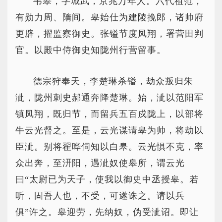
韦皋，字城武，京兆万年人。六代祖范，
有勋力周、隋间。皋始仕为建陵挽郎，诸帅府
更辟，擢监察御史。张镒节度凤翔，署营田判
官。以殿中侍御史知陇州行营留事。
德宗狩奉天，李楚琳杀镒，劫众叛归朱
泚，陇州刺史郝通奔降楚琳。始，泚以范阳军
镇凤翔，既归节，而留兵五百戍陇上，以部将
牛云光督之。至是，云光谋请皋为帅，将劫以
臣泚。别将翟晔伺知以白皋。云光惧不克，率
众出奔，至汧阳，遇泚奴使皋所，谓云光
曰“太尉已为天子，使我以御史中丞授皋。若
听，固吾人也，不受，可遂诛之。请以兵
俱”许之。皋迎劳，先纳奴，伪受泚诏。即让