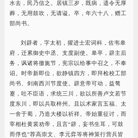
水去，民乃信之。居镇三岁，既病，遗令无厚
葬，无用鼓吹，无请谥。卒，年六十八，赠工
部尚书。
刘辟者，字太初，擢进士宏词科，佐韦皋
府，迁累御史中丞、支度副使。皋卒，辟主后
务，讽诸将徼旄节，宪宗以给事中召之，不奉
诏。时帝新即位，欲静镇四方，即拜检校工部
尚书、剑南西川节度使。辟意帝可动，益骜
蹇，吐不臣语，求统三川，欲以所善卢文若节
度东川，即以兵取梓州。且以术家言五福、太
一舍于蜀，乃造大楼以祈祥。帝始重征讨，而
宰相杜黄裳劝帝，且言“辟，妄书生耳，可鼓
而俘也”荐高崇文、李元弈等将神策行营兵皆