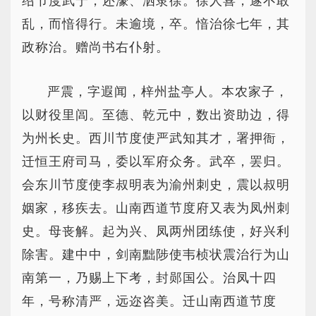
绍节度武宁，还濠、泗隶徐。徐人喜，遂不敢
乱，而愔得行。未逾境，卒。愔治徐七年，其
政称治。赠尚书右仆射。
严震，字遐闻，梓州盐亭人。本农家子，
以财役里闾。至德、乾元中，数出资助边，得
为州长史。西川节度使严武知其才，署押衙，
迁恒王府司马，委以军府众务。武卒，罢归。
会东川节度使李叔明表为渝州刺史，震以叔明
姻家，移疾去。山南西道节度府又表为凤州刺
史。母丧解。起为兴、凤两州团练使，好兴利
除害。建中中，剑南黜陟使韦桢状震治行为山
南第一，乃赐上下考，封郧国公。治凤十四
年，号称清严，远迩咨美。迁山南西道节度