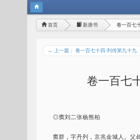
首页
新唐书
卷一百七
← 上一篇： 卷一百七十四·列传第九十九
卷一百七十
◎窦刘二张杨熊柏
窦群，字丹列，京兆金城人。父