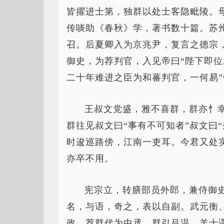
皆擢进士第，独群以处士客隐毗陵。
传啖助《春秋》学，著书数十篇。苏
召。后夏卿入为京兆尹，复言之德宗
御史，为荐判官，入见帝曰“陛下即
二十年难进之臣为和蕃判官，一何易
王叔文党盛，雅不喜群，群亦忄
群往见叔文曰“事有不可知者”叔文曰
时逡巡路傍，江南一吏耳。今君又处
亦卒不用。
宪宗立，转膳部员外郎，兼侍御
名，与语，奇之，表以自副。武元衡
政，荐群代为中丞。群引吕温、羊士