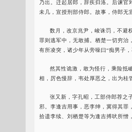
乃出。迁起居郎，辞疾归洛。后谏官对
未几，宣授刑部侍郎。故事，侍郎无
数月，改京兆尹，峻诛罚，不避
罪则逃军中，无敢捕。栖楚一切穷治
有所凌突，诸少年从旁噪曰“痴男子，
然其性诡激，敢为怪行，乘险抵
相，厉色慢辞，韦处厚恶之，出为桂
张又新，字孔昭，工部侍郎荐之
邪。李逢吉用事，恶李绅，冀得其罪
拾遗李续、刘栖楚等为逢吉搏吠所憎，