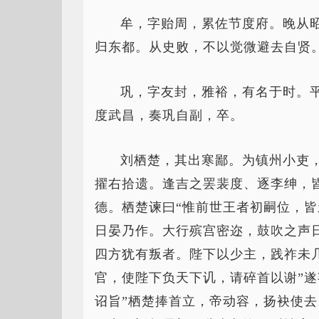
牟，字贻周，累佐节度府。晚从
归东都。从史败，不以觉微避去自贤
巩，字友封，雅裕，有名于时。平
度武昌，奏巩自副，卒。
刘栖楚，其出寒鄙。为镇州小吏
擢右拾遗。逢吉之罢裴度、逐李绅，
德。栖楚谏曰“惟前世王者初嗣位，
日晏乃作。大行殡宫密迩，鼓吹之声
四方犹有叛者。陛下以少主，践祚未
官，使陛下负天下讥，请碎首以谢”遂
诏旨”栖楚捧首立，帝动容，扬袂使去