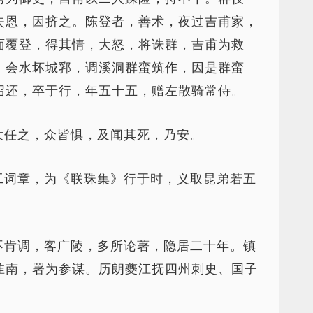
失恩，因挤之。陈登者，善术，夜过吉甫家，
面覆登，得其情，大怒，将诛群，吉甫为救
。会水坏城郛，调溪洞群蛮筑作，因是群蛮
召还，卒于行，年五十五，赠左散骑常侍。
大任之，众皆惧，及闻其死，乃安。
工词章，为《联珠集》行于时，义取昆弟若五
不肯调，客广陵，多所论著，隐居二十年。镇
淮南，署为参谋。历朗夔江抚四州刺史、国子