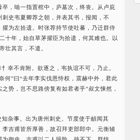
母卒，啮一指置棺中，庐墓次，终丧。从卢庇
州刺史韦夏卿荐之朝，并表其书，报闻，不
，擢为左拾遗。时张荐持节使吐蕃，乃迁群侍
位二十年，始自草茅擢臣为拾遗，何其难也。以
”帝壮其言，不遣。
幸忄幸不肯附。欲逐之，韦执谊不可，乃止。
“奈何”曰“去年李实伐恩恃权，震赫中外，君此
实之势，岂不思路傍复有如君者乎”叔文悚然，
史知杂事。出为唐州刺史。节度使于頔闻其
、李吉甫皆所厚善，故召拜吏部郎中。元衡辅
谔为御史，吉甫以二人躁险，持不下。群忮