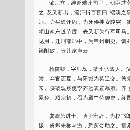
敬宗立，绅贬端州司马，朝臣过
之”及又新出，流汗揖百官曰“端溪之
郎。尝买婢迁约，为牙侩搜索陵突，
领山南东道节度，表又新为行军司马
见用，迁刑部郎中，为申州刺史。训
谄附败，丧其家声云。
杨虞卿，字师皋，虢州弘农人。
簿，弃官还夏，与阳城为莫逆交。德
来。陕虢观察使李齐运表置幕府。齐
累免。顺宗初，召为殿中侍御史，终
虞卿第进士、博学宏辞，为校书
振，虞卿未尝与游，悉所赍助之。擢