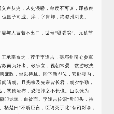
昭义卢从史，从史浸骄，牟度不可谏，即移疾
。位国子司业。庠，字胄卿，终婺州刺史。
居与人言若不出口，世号“嗫嚅翁”。元稹节
，王承宗奇之，荐于李逢吉，繇邓州司仓参军
皆嗾而为奸者。敬宗立，视朝常晏，数游畋失
皆亲庶政，坐以待旦。陛下新即位，安卧寝内，
日闻诸朝。且宪宗及先帝皆长君，朝夕恪勤，
几，恶德流布，恐福祚之不长也。臣以谏为
额叩龙墀，血被面。李逢吉传诏“毋叩头，待
。栖楚曰“不听臣言，臣请死于此”有诏尉谕，