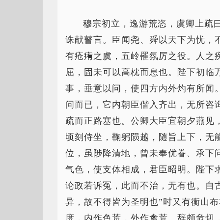
穆宗初立，逸游荒恣，虞卿上疏
诛献瞽言。臣闻尧、舜以天下为忧，
有疮痏之虞，五岭罹氛厉之役。人之
屈，固未可以高枕而息也。陛下初临
事，垂意以问，使四方内外灼有所闻
问而已，它内朝臣偕入齐出，无所咨
疏而正路塞也。公卿大臣宜朝夕燕见
顷刻侍坐，鞠躬陨越，随旨上下，无
位，虽陟降清地，曾未奉优眷、承下
气色，使支体相成，君臣昭明。陛下
论政若诉冤，此而不治，无有也。自
异，故不得皆为圣明也”时又有衡山
度，内作色荒，外作禽荒。辞颇危切