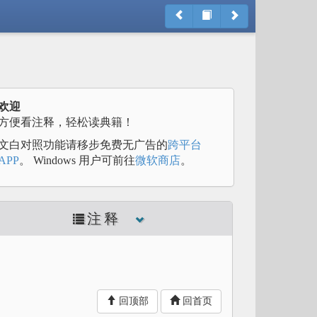
欢迎
方便看注释，轻松读典籍！
文白对照功能请移步免费无广告的
跨平台
APP
。 Windows 用户可前往
微软商店
。
注释
回顶部
回首页