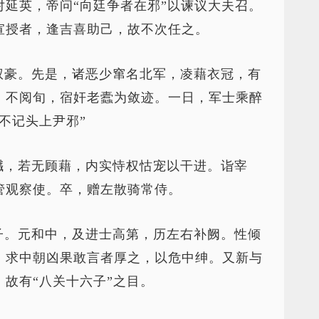
延英，帝问“向廷争者在邪”以谏议大夫召。
宣授者，逢吉喜助己，故不次任之。
权豪。先是，诸恶少窜名北军，凌藉衣冠，有
，不阅旬，宿奸老蠹为敛迹。一日，军士乘醉
不记头上尹邪”
巇，若无顾藉，内实恃权怙宠以干进。诣宰
管观察使。卒，赠左散骑常侍。
子。元和中，及进士高第，历左右补阙。性倾
，求中朝凶果敢言者厚之，以危中绅。又新与
故有“八关十六子”之目。