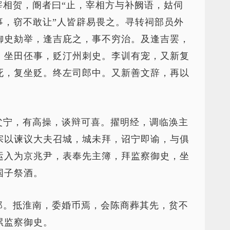
宰相贺，阍者曰“止，宰相方与补阙语，姑伺
事，窃不敢让”人皆辟易畏之。寻转祠部员外
御史劾举，逢吉庇之，事不穷治。及逢吉罢，
。坐田伾事，贬汀州刺史。李训有宠，又新复
死，复坐贬。终左司郎中。又新善文辞，再以
父宁，有高操，谈辩可喜。擢明经，调临涣主
宗以谏议大夫召城，城未拜，诏宁即谕，与俱
运入为京兆尹，表奉先主簿，拜监察御史，坐
国子祭酒。
郎。抵淮南，委婚币焉，会陈商葬其先，贫不
累监察御史。