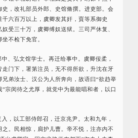
御史，改礼部员外郎、史馆脩撰。进吏部。会
赃千六百万以上，虞卿发其奸，賨等系御史
私奴受三十万，虞卿缚奴送狱。三司严休复、
卿坐不检下免官。
郎中、弘文馆学士。再迁给事中。虞卿佞柔，
皆走门下，署第注员，无不得所欲，升沈在牙
卿兄弟汝士、汉公为人所奔向，故语曰“欲趋举
我”宗闵待之尤厚，就党中为最能唱和者，以口
复入，以工部侍郎召，迁京兆尹。太和九年，
用之。民相惊，扃护儿曹。帝不悦，注亦内不