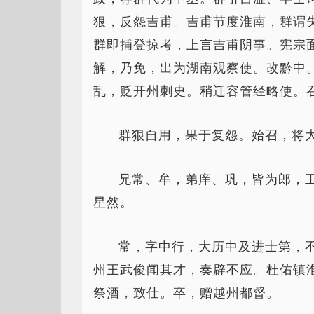
狠，反怨吉甫。吉甫节度淮南，群谓
群即捕登掠考，上言吉甫阴事。宪宗
解，乃免，出为湖南观察使。改黔中
乱，贬开州刺史。稍迁容管经略使。
群狠自用，果于复怨。始召，将
兄常、牟，弟庠、巩，皆为郎，
星然。
常，字中行，大历中及进士第，
州王武俊闻其才，奏辟不应。杜佑镇
祭酒，致仕。卒，赠越州都督。