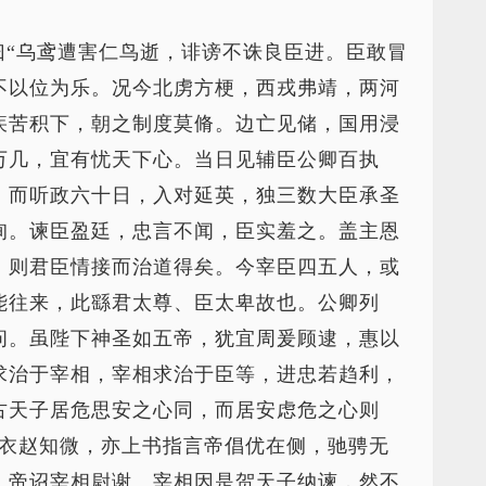
曰“乌鸢遭害仁鸟逝，诽谤不诛良臣进。臣敢冒
不以位为乐。况今北虏方梗，西戎弗靖，两河
疾苦积下，朝之制度莫脩。边亡见储，国用浸
万几，宜有忧天下心。当日见辅臣公卿百执
。而听政六十日，入对延英，独三数大臣承圣
询。谏臣盈廷，忠言不闻，臣实羞之。盖主恩
，则君臣情接而治道得矣。今宰臣四五人，或
能往来，此繇君太尊、臣太卑故也。公卿列
问。虽陛下神圣如五帝，犹宜周爰顾逮，惠以
求治于宰相，宰相求治于臣等，进忠若趋利，
古天子居危思安之心同，而居安虑危之心则
布衣赵知微，亦上书指言帝倡优在侧，驰骋无
，帝诏宰相尉谢。宰相因是贺天子纳谏，然不