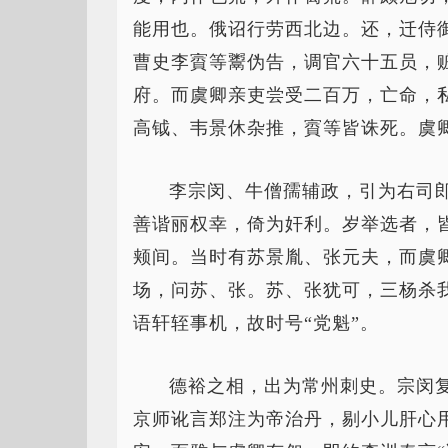
能用也。俄诏行劳西北边。还，迁侍
曹史李賨等鬻伪告，调官六十五员，
府。而虞卿亲吏尝受二百万，亡命，
高钺、韦景休杂推，賨等皆诛死。虞
李宗闵、牛僧孺辅政，引为右司
善谐丽权幸，倚为奸利。岁举选者，
颊间。当时有苏景胤、张元夫，而虞
场，问苏、张。苏、张犹可，三杨杀
语轩轾事机，故时号“党魁”。
德裕之相，出为常州刺史。宗闵
京师讹言郑注为帝治丹，剔小儿肝心