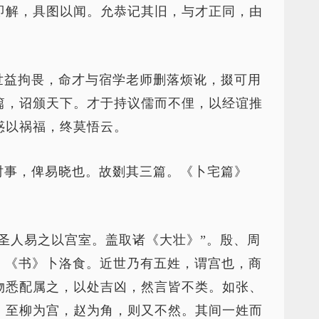
即解，具图以闻。允恭记其旧，与才正同，由
世益拘畏，命才与宿学老师删落烦讹，掇可用
篇，诏颁天下。才于持议儒而不俚，以经谊推
惑以祸福，终莫悟云。
时事，俾易晓也。故剟其三篇。《卜宅篇》
圣人易之以宫室。盖取诸《大壮》”。殷、周
，《书》卜洛食。近世乃有五姓，谓宫也，商
物悉配属之，以处吉凶，然言皆不类。如张、
。至柳为宫，赵为角，则又不然。其间一姓而