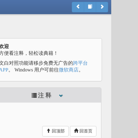
欢迎
方便看注释，轻松读典籍！
文白对照功能请移步免费无广告的
跨平台
APP
。 Windows 用户可前往
微软商店
。
注释
回顶部
回首页