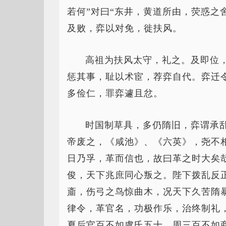
若何”对曰“东井，黄道所由，荧惑之
及败，弈以对免，徙扶风。
高祖为扶风太守，礼之。及即位
惩其事，耻以术宦，荐弈自代。弈迁
多俭仁，罪弈遽且忿。
时国制草具，多仍隋旧，弈谓承
帝废之，《咸池》、《六英》，尧不
日乃孚，革而信也，故曰革之时大矣
俊，天下兆庶同心叛之。陛下拨乱反
齑，伤弓之鸟惊曲木，况天下久苦隋
律令，革官名，功极作乐，治终制礼
夏后官百不如虞氏五十，周三百不如商