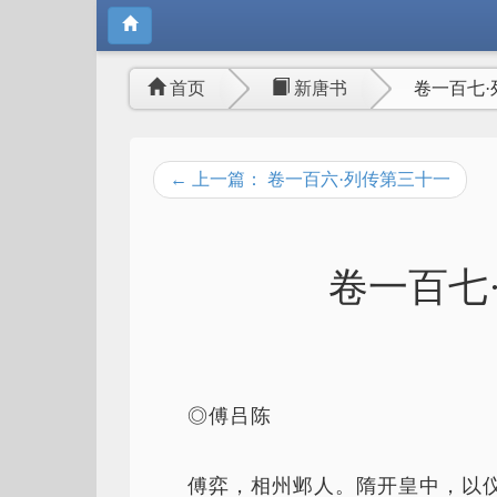
首页
新唐书
卷一百七·
← 上一篇： 卷一百六·列传第三十一
卷一百七
◎傅吕陈
傅弈，相州邺人。隋开皇中，以