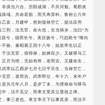
，非俱当六合。历阳成湖，不共河魁。蜀郡炎
贱殊域。共命若胎，而夭寿异科。鲁桓公六年
在乙亥，月建申，然则值禄空亡，据法应穷
马三刑，法无官。命火也，生当病乡，法曰“为
嗟昌兮，颀而长兮。美目扬兮，巧趋跄兮”唯向
一不验。秦昭襄王四十八年，始皇帝生以正
，于法无官，假得禄，奴婢应少。又破驿马三
，正月为绝，无始有终，老而吉。又建命生，
汉武帝以乙酉岁七月七日平旦生，当禄空亡，
少无官，老而吉。武帝即位，年十六，末年户
生皇兴元年八月，是岁丁未，为偝禄命与驿马
死中，法不见父，而孝文受其父显祖之禅。
父，事三老也。孝文率天下以事其亲，而法不