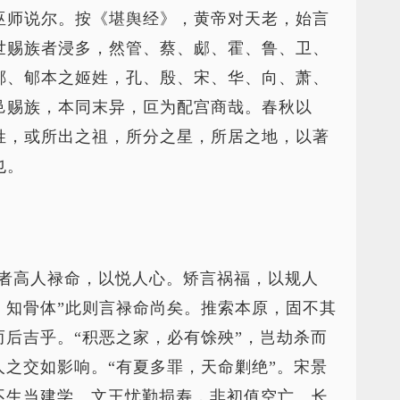
巫师说尔。按《堪舆经》，黄帝对天老，始言
世赐族者浸多，然管、蔡、郕、霍、鲁、卫、
酆、郇本之姬姓，孔、殷、宋、华、向、萧、
邑赐族，本同末异，叵为配宫商哉。春秋以
姓，或所出之祖，所分之星，所居之地，以著
也。
筮者高人禄命，以悦人心。矫言祸福，以规人
，知骨体”此则言禄命尚矣。推索本原，固不其
而后吉乎。“积恶之家，必有馀殃”，岂劫杀而
人之交如影响。“有夏多罪，天命剿绝”。宋景
不生当建学。文王忧勤损寿，非初值空亡。长