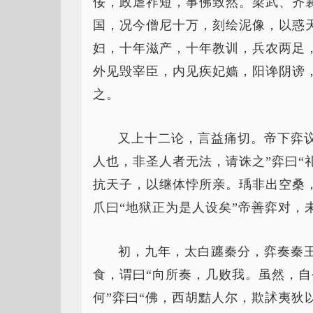
佞，政虐祚短，事佛致然。梁武、齐
国，况今僧尼十万，刻绘泥像，以惑
妇，十年滋产，十年教训，兵农两足
外见毁宰臣，内见疾妃嫱，阳谗阴谤
之。
又上十二论，言益痛切。帝下弈
人也，非圣人者无法，请诛之”弈曰“
抗天子，以继体悖所亲。瑀非出空桑
爪曰“地狱正为是人设矣”帝善弈对，
初，九年，太白躔秦分，弈奏秦
食，谓曰“向所奏，几败我。虽然，自
何”弈曰“佛，西胡黠人尔，欺訹夷狄