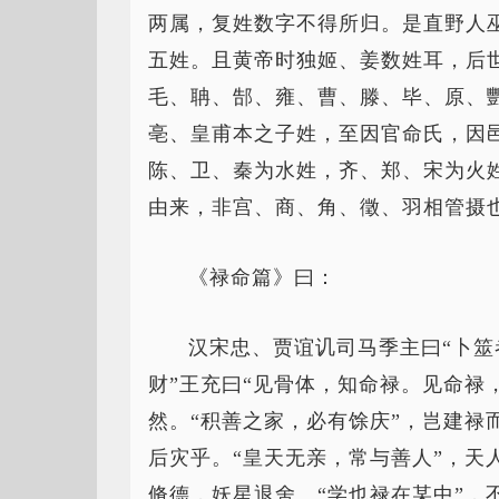
两属，复姓数字不得所归。是直野人
五姓。且黄帝时独姬、姜数姓耳，后
毛、聃、郜、雍、曹、滕、毕、原、
亳、皇甫本之子姓，至因官命氏，因
陈、卫、秦为水姓，齐、郑、宋为火
由来，非宫、商、角、徵、羽相管摄
《禄命篇》曰：
汉宋忠、贾谊讥司马季主曰“卜
财”王充曰“见骨体，知命禄。见命禄
然。“积善之家，必有馀庆”，岂建禄
后灾乎。“皇天无亲，常与善人”，天
脩德，妖星退舍。“学也禄在某中”，