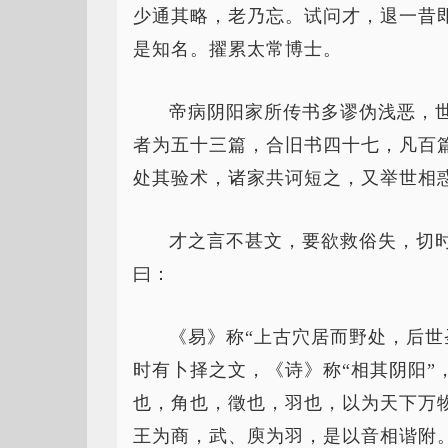
少通其略，老乃忘。试问才，退一昔
是知名。擢累太常博士。
帝病阴阳家所传书多谬伪浅恶，
者为五十三篇，合旧书四十七，凡百
处其验术，诸家共诃短之，又举世相
才之言不甚文，要欲救俗失，切
曰：
《易》称“上古穴居而野处，后世
时有卜择之文，《诗》称“相其阴阳”
也，角也，徵也，羽也，以为天下万
王为商，武、庾为羽，是以音相谐附