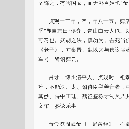
文饰之，有害国家，而无补百姓也”帝
贞观十三年，卒，年八十五。弈
乎”即自志曰“傅弈，青山白云人也。
可习也。妖胡之法，慎勿为。吾死当
《老子》，并集晋、魏以来与佛议驳
军号，皆诏弈云。
吕才，博州清平人。贞观时，祖
难，不能决。太宗诏侍臣举善音者，
其妙。侍中王珪、魏征盛称才制尺八
文馆，参论乐事。
帝尝览周武帝《三局象经》，不