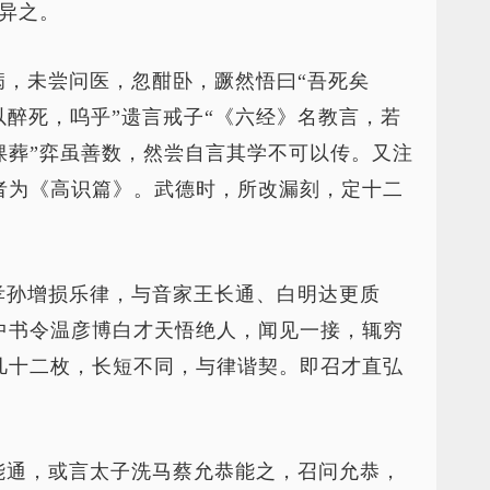
异之。
病，未尝问医，忽酣卧，蹶然悟曰“吾死矣
以醉死，呜乎”遗言戒子“《六经》名教言，若
倮葬”弈虽善数，然尝自言其学不可以传。又注
者为《高识篇》。武德时，所改漏刻，定十二
孝孙增损乐律，与音家王长通、白明达更质
中书令温彦博白才天悟绝人，闻见一接，辄穷
凡十二枚，长短不同，与律谐契。即召才直弘
能通，或言太子洗马蔡允恭能之，召问允恭，