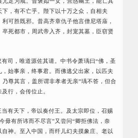
襄尤足为戒。昔褒姒一女，营惑幽王，能亡其
天下，有不亡乎。陛下以十万之众，自相夫
，利可胜既邪。昔高齐章仇子他言僧尼塔庙，
，卒死都市，周武帝入齐，封宠其墓，臣窃贤
议有司，唯道源佐其请。中书令萧瑀曰“佛，圣
礼，始事亲，终事君。而佛逃父出家，以匹夫
，乃尊其言，盖所谓非孝者无亲”瑀不答，但合
未及行，会传位止。
王当有天下，帝以奏付王。及太宗即位，召赐
今毋有所讳而不尽言”又尝问“卿拒佛法，奈
以自神。至入中国，而纤儿幻夫摸象庄、老以