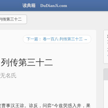
读典籍 DuDianJi.com
列传第三十二
下一篇： 卷一百八·列传第三十三 →
·列传第三十二
无名氏
仪曹事汉王谅。谅反，问弈“今兹荧惑入井，果