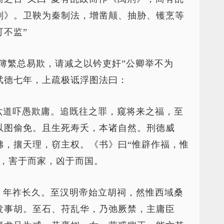
刑》。卫鞅为秦制法，增凿颠、抽胁、镬烹等
不监”
簿繁总易欺，请减之以钤吏奸”公卿举不为
武德七年，上疏极诋浮图法曰：
六道吓愚欺庸。追既往之罪，窥将来之福，至
以图偷免。且生死寿夭，本诸自然。刑德威
佛，攘天理，窃主权。《书》曰“惟辟作福，惟
食，害于而家，凶于而国。
，年祚长久。至汉明帝始立胡祠，然惟西域桑
发事胡。至石、苻乱华，乃弛厥禁，主庸臣