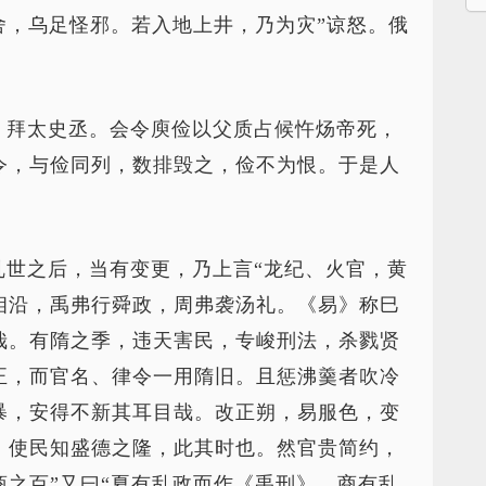
舍，乌足怪邪。若入地上井，乃为灾”谅怒。俄
，拜太史丞。会令庾俭以父质占候忤炀帝死，
令，与俭同列，数排毁之，俭不为恨。于是人
乱世之后，当有变更，乃上言“龙纪、火官，黄
相沿，禹弗行舜政，周弗袭汤礼。《易》称巳
哉。有隋之季，违天害民，专峻刑法，杀戮贤
正，而官名、律令一用隋旧。且惩沸羹者吹冷
暴，安得不新其耳目哉。改正朔，易服色，变
，使民知盛德之隆，此其时也。然官贵简约，
之百”又曰“夏有乱政而作《禹刑》，商有乱