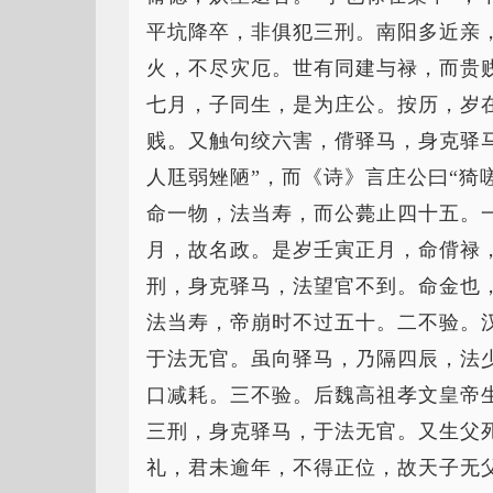
平坑降卒，非俱犯三刑。南阳多近亲
火，不尽灾厄。世有同建与禄，而贵
七月，子同生，是为庄公。按历，岁
贱。又触句绞六害，偝驿马，身克驿
人尫弱矬陋”，而《诗》言庄公曰“猗
命一物，法当寿，而公薨止四十五。
月，故名政。是岁壬寅正月，命偝禄
刑，身克驿马，法望官不到。命金也
法当寿，帝崩时不过五十。二不验。
于法无官。虽向驿马，乃隔四辰，法
口减耗。三不验。后魏高祖孝文皇帝
三刑，身克驿马，于法无官。又生父
礼，君未逾年，不得正位，故天子无