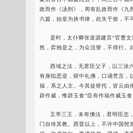
政而作《汤刑》，周有乱政而作《九
六篇，始皇为挟书律，此失于烦，不可
是时，太仆卿张道源建言“官曹文
然，弈独是之，为众沮訾，不得行。
西域之法，无君臣父子，以三涂
有身陷恶逆，狱中礼佛，口诵梵言，
福，系之人主。今其徒矫托，皆云由
辟作威，惟辟玉食”臣有作福作威玉
五帝三王，未有佛法，君明臣忠
门自传其教。西晋以上，不许中国髡