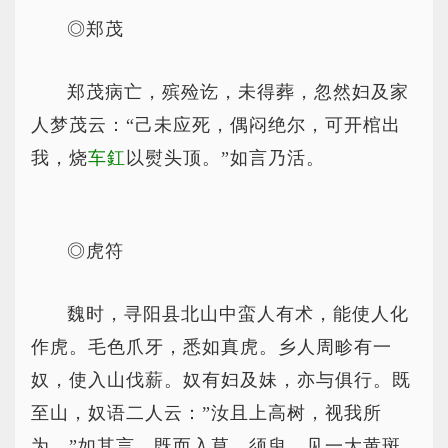
◎郑茂
郑茂病亡，殡殓讫，未得葬，忽然妇及家
人梦茂云：“己未应死，偶闷绝尔，可开棺出
我，烧
车釭
以熨头顶。”如言乃活。
◎虎符
魏时，寻阳县北山中蛮人有术，能使人化
作虎。毛色爪牙，悉如真虎。乡人周畛有一
奴，使入山伐薪。奴有妇及妹，亦与俱行。既
至山，奴语二人云：”汝且上高树，视我所
为。”如其言。既而入草，须臾，见一大黄斑