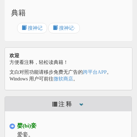
典籍
搜神记
搜神记·
欢迎
方便看注释，轻松读典籍！
文白对照功能请移步免费无广告的
跨平台APP
。
Windows 用户可前往
微软商店
。
注释
嬖(bi)妾
爱妾。