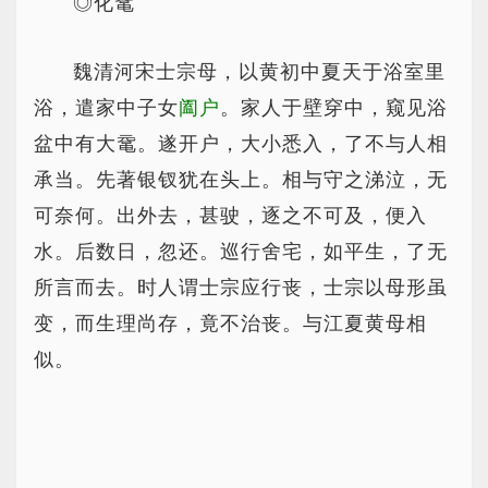
◎化鼋
魏清河宋士宗母，以黄初中夏天于浴室里
浴，遣家中子女
阖户
。家人于壁穿中，窥见浴
盆中有大鼋。遂开户，大小悉入，了不与人相
承当。先著银钗犹在头上。相与守之涕泣，无
可奈何。出外去，甚驶，逐之不可及，便入
水。后数日，忽还。巡行舍宅，如平生，了无
所言而去。时人谓士宗应行丧，士宗以母形虽
变，而生理尚存，竟不治丧。与江夏黄母相
似。