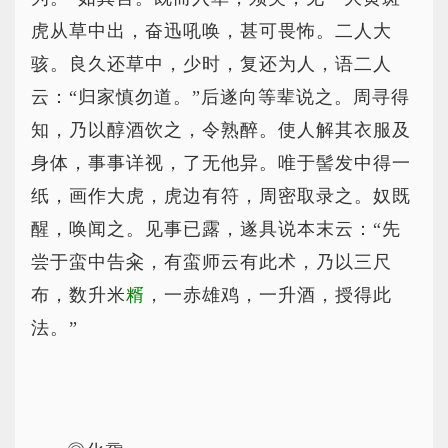
虎从草中出，奋迅吼唤，甚可畏怖。二人大
骇。良久还草中，少时，复还为人，语二人
云：“归家慎勿道。”后遂向等辈说之。周寻得
知，乃以醇酒饮之，令熟醉。使人解其衣服及
身体，事事详视，了无他异。唯于髻发中得一
纸，画作大虎，虎边有符，周密取录之。奴既
醒，唤闻之。见事已露，遂具说本末云：“先
尝于蛮中告籴，有蛮师云有此术，乃以三尺
布，数升米
糈
，一赤雄鸡，一升酒，授得此
法。”