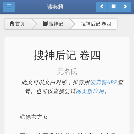
读典籍
首页
搜神记
搜神后记 卷四
搜神后记 卷四
无名氏
此文可以文白对照，推荐用
读典籍APP
查
看。也可以直接尝试
网页版应用
。
◎徐玄方女