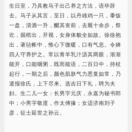
生日至，乃具教马子出己养之方法，语毕辞
去。马子从其言，至日，以丹雄鸡一只，黍饭
一盘，清酒一升，醊其丧前，去厩十余步，祭
讫，掘棺出，开视，女身体貌全如故。徐徐抱
出，著毡帐中，惟心下微暖，口有气息。令婢
四人守养护之。常以青羊乳汁沥其两眼，渐渐
能开，口能咽粥，既而能语，二百日中，持杖
起行，一期之后，颜色肌肤气力悉复如常，乃
遣报徐氏，上下尽来。选吉日下礼，聘为夫
妇。生二儿一女：长男字元庆，永嘉为秘书郎
中；小男字敬度，作太傅掾；女适济南刘子
彦，征士延世之孙云。