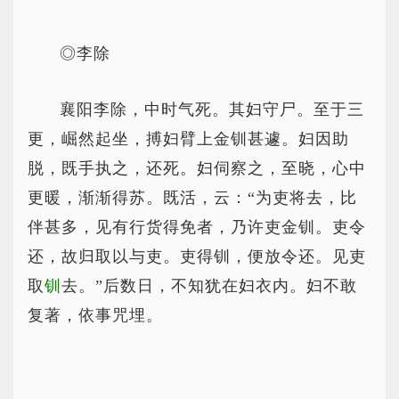
◎李除
襄阳李除，中时气死。其妇守尸。至于三
更，崛然起坐，搏妇臂上金钏甚遽。妇因助
脱，既手执之，还死。妇伺察之，至晓，心中
更暖，渐渐得苏。既活，云：“为吏将去，比
伴甚多，见有行货得免者，乃许吏金钏。吏令
还，故归取以与吏。吏得钏，便放令还。见吏
取
钏
去。”后数日，不知犹在妇衣内。妇不敢
复著，依事咒埋。