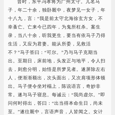
晋时，东平冯孝将为广州太守。儿名马
子，年二十余，独卧厩中，夜梦见一女子，年
十八九，言：“我是前太守北海徐玄方女，不
幸蚤亡。亡来今已四年，为鬼所枉杀。案生
录，当八十余，听我更生，要当有依马子乃得
生活，又应为君妻。能从所委，见救活
不？”马子答曰：“可尔。”乃与马子克期当
出。至期日，床前地，头发正与地平，令人扫
去，则愈分明，始悟是所梦见者。遂屏除左右
人，便渐渐额出，次头面出，又次肩项形体顿
出。马子便令坐对榻上，陈说语言，奇妙非
常。遂与马子寝息。每诫云：“我尚虚尔。”即
问何时得出，答曰：“出当得本命生日，尚未
至。”遂往厩中，言语声音，人皆闻之。女计