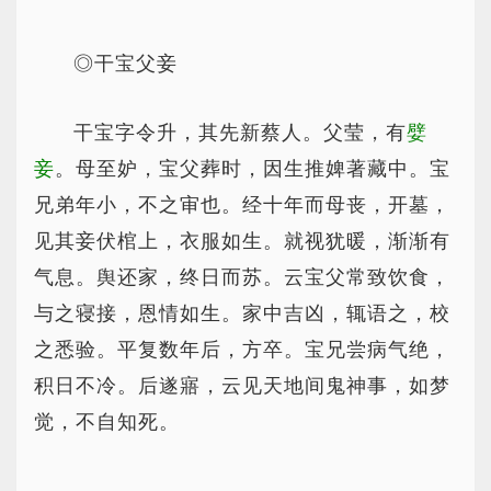
◎干宝父妾
干宝字令升，其先新蔡人。父莹，有
嬖
妾
。母至妒，宝父葬时，因生推婢著藏中。宝
兄弟年小，不之审也。经十年而母丧，开墓，
见其妾伏棺上，衣服如生。就视犹暖，渐渐有
气息。舆还家，终日而苏。云宝父常致饮食，
与之寝接，恩情如生。家中吉凶，辄语之，校
之悉验。平复数年后，方卒。宝兄尝病气绝，
积日不冷。后遂寤，云见天地间鬼神事，如梦
觉，不自知死。