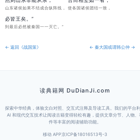
山东诸侯如果不结成合纵阵线，
使各国诸侯团结一致，
必皆王矣。”
到最后必然被秦国一一灭亡。”
← 返回《
战国策
》
←
秦大国
或谓韩公仲
→
读典籍网 DuDianJi.com
探索中华经典，体验文白对照、交互式注释及导读工具。我们的平台
AI 和现代交互技术让阅读古籍变得轻松有趣，提供文章分节、人物、
件等丰富的阅读辅助功能。
移动 APP
京ICP备18016513号-3