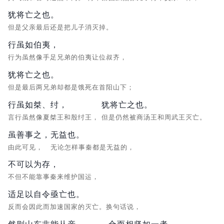
犹将亡之也。
但是父亲最后还是把儿子消灭掉。
行虽如伯夷，
行为虽然像手足兄弟的伯夷让位叔齐，
犹将亡之也。
但是最后两兄弟却都是饿死在首阳山下；
行虽如桀、纣，
犹将亡之也。
言行虽然像夏桀王和殷纣王，
但是仍然被商汤王和周武王灭亡。
虽善事之，
无益也。
由此可见，
无论怎样事秦都是无益的，
不可以为存，
不但不能靠事秦来维护国运，
适足以自令亟亡也。
反而会因此而加速国家的灭亡。换句话说，
然则山东非能从亲，
合而相坚如一者，