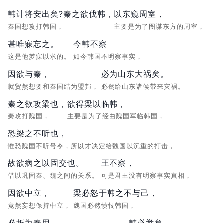
韩计将安出矣?秦之欲伐韩，
以东窥周室，
秦国想攻打韩国，
主要是为了图谋东方的周室，
甚唯寐忘之。
今韩不察，
这是他梦寐以求的。
如今韩国不明察事实，
因欲与秦，
必为山东大祸矣。
就贸然想要和秦国结为盟邦，
必然给山东诸侯带来灾祸。
秦之欲攻梁也，
欲得梁以临韩，
秦攻打魏国，
主要是为了经由魏国军临韩国，
恐梁之不听也，
惟恐魏国不听号令，所以才决定给魏国以沉重的打击，
故欲病之以固交也。
王不察，
借以巩固秦、魏之间的关系。
可是君王没有明察事实真相，
因欲中立，
梁必怒于韩之不与己，
竟然妄想保持中立，
魏国必然愤恨韩国，
必折为秦用，
韩必举矣。