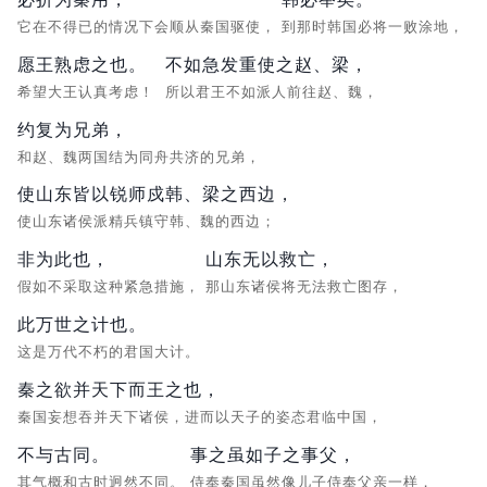
它在不得已的情况下会顺从秦国驱使，
到那时韩国必将一败涂地，
愿王熟虑之也。
不如急发重使之赵、梁，
希望大王认真考虑！
所以君王不如派人前往赵、魏，
约复为兄弟，
和赵、魏两国结为同舟共济的兄弟，
使山东皆以锐师戍韩、梁之西边，
使山东诸侯派精兵镇守韩、魏的西边；
非为此也，
山东无以救亡，
假如不采取这种紧急措施，
那山东诸侯将无法救亡图存，
此万世之计也。
这是万代不朽的君国大计。
秦之欲并天下而王之也，
秦国妄想吞并天下诸侯，进而以天子的姿态君临中国，
不与古同。
事之虽如子之事父，
其气概和古时迥然不同。
侍奉秦国虽然像儿子侍奉父亲一样，