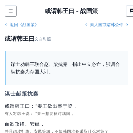
或谓韩王曰
-
战国策
← 返回《
战国策
》
←
秦大国
或谓韩公仲
→
或谓韩王曰
文白对照
谋士劝韩王联合赵、梁抗秦，指出中立必亡，强调合
纵抗秦为存国大计。
谋士献策抗秦
或谓韩王曰：
“秦王欲出事于梁，
有人对韩王说：
“秦王想要征讨魏国，
而欲攻绛、安邑，
并且想攻打绛、安邑等城，不知韩国准备采取什么对策？