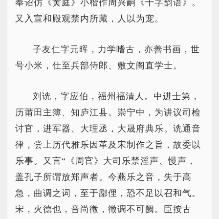
奉诏仿《黄庭》小楷作周兴嗣《千字韵语》。
又入宣和殿观禁内所藏，人以为宠。
子友仁字元晖，力学嗜古，亦善书画，世
号小米，仕至兵部侍郎、敷文阁直学士。
刘诜，字应伯，福州福清人。中进士第，
历莆田主簿、知庐江县。崇宁中，为讲议司检
讨官，进军器、大理丞，大晟府典乐。诜通音
律，尝上历代雅乐因革及宋制作之旨，故委以
乐事。又言“《周官》大司乐禁淫声、慢声，
盖孔子所谓放郑声者。今燕乐之音，失于高
急，曲调之词，至于鄙俚，恐不足以召和气。
宋，火德也，音尚徵，徵调不可阙。臣按古