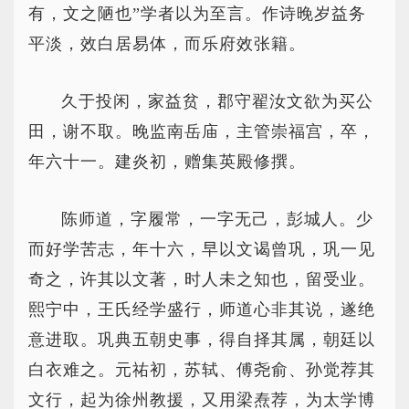
有，文之陋也”学者以为至言。作诗晚岁益务
平淡，效白居易体，而乐府效张籍。
久于投闲，家益贫，郡守翟汝文欲为买公
田，谢不取。晚监南岳庙，主管崇福宫，卒，
年六十一。建炎初，赠集英殿修撰。
陈师道，字履常，一字无己，彭城人。少
而好学苦志，年十六，早以文谒曾巩，巩一见
奇之，许其以文著，时人未之知也，留受业。
熙宁中，王氏经学盛行，师道心非其说，遂绝
意进取。巩典五朝史事，得自择其属，朝廷以
白衣难之。元祐初，苏轼、傅尧俞、孙觉荐其
文行，起为徐州教援，又用梁焘荐，为太学博