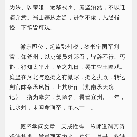
为法。以亲嫌，遂移戎州。庭坚泊然，不以迁
谪介意。蜀士慕从之游，讲学不倦，凡经指
授，下笔皆可观。
徽宗即位，起监鄂州税，签书宁国军判
官，知舒州，以吏部员外郎召，皆辞不行。丐
郡，得知太平州，至之九日，罢主管玉隆观。
庭坚在河北与赵挺之有微隙，挺之执政，转运
判官陈举承风旨，上其所作《荆南承天院
记》，指为幸灾，复除名、羁管宜州。三年，
徙永州，未闻命而卒，年六十一。
庭坚学问文章，天成性得，陈师道谓其诗
得法杜甫，学甫而不为者。善行、草书，楷法