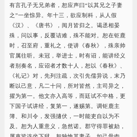
有言孔子无兄弟者，恕应声曰“以其兄之子妻
之”一坐惊异。年十三，欲应制科，从人假
《汉》、《唐书》，阅月皆归之。谒丞相晏
殊，问以事，反覆诘难，殊不能对。恕在钜鹿
时，召至府，重礼之，使讲《春秋》，殊亲帅
官属往听。未冠，举进士，时有诏，能讲经义
者别奏名，应诏者才数十人，恕以《春秋》、
《礼记》对，先列注疏，次引先儒异说，末乃
断以己意，凡二十问，所对皆然，主司异之，
擢为第一。他文亦入高等，而廷试不中格，更
下国子试讲经，复第一，遂赐第。调钜鹿主
簿、和川令，发强擿伏，一时能吏自以为不
及。恕为人重意义，急然诺。郡守得罪被劾，
属吏皆连坐下狱，恕独恤其妻子，如己骨肉，