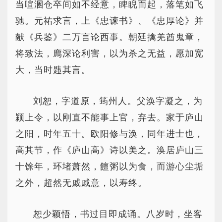
当喧溷仓卒间如不经意，睥睨而起，落笔如飞
驰。元祐求言，上《忠谏书》、《忠厚论》并
献《兵鉴》二万言论西事。朝廷擒羌酋鬼章，
将致法，廌深论利害，以为杀之无益，愿加宽
大，当时韪其言。
刘恕，字道原，筠州人。父涣字凝之，为
颍上令，以刚直不能事上官，弃去。家于庐山
之阳，时年五十。欧阳修与涣，同年进士也，
高其节，作《庐山高》诗以美之。涣居庐山三
十馀年，环堵萧然，饘粥以为食，而游心尘垢
之外，超然无戚戚意，以寿终。
恕少颖悟，书过目即成诵。八岁时，坐客