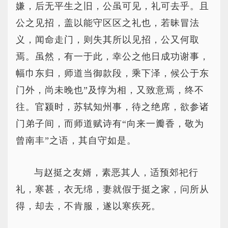
嫌，后无平生之旧，公虽可见，礼可去乎。且
公之见招，盖以能守区区之礼也，若昧冒法
义，闻命走门，则失其所以见招，公又何取
焉。虽然，有一于此，幸公之他日成功谢事，
幅巾东归，师道当御款段，乘下泽，候公于东
门外，尚未晚也”及惇为相，又致意焉，终不
往。官颍时，苏轼知州事，待之绝席，欲参诸
门弟子间，而师道赋诗有“向来一瓣香，敬为
曾南丰”之语，其自守如是。
与赵挺之友婿，素恶其人，适预郊祀行
礼，寒甚，衣无绵，妻就假于挺之家，问所从
得，却去，不肯服，遂以寒疾死。