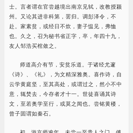
士。言者谓在官尝越境出南京见轼，改教授颍
州。又论其进非科第，罢归。调彭泽令，不
赴。家素贫，或经日不炊，妻子愠见，弗恤
也。久之，召为秘书省正字，卒，年四十九，
友人邹浩买棺敛之。
师道高介有节，安贫乐道。于诸经尤邃
《诗》、《礼》，为文精深雅奥。喜作诗，自
云学黄庭坚，至其高处，或谓过之，然小不中
意，辄焚去，今存者才十一。世徒喜诵其诗
文，至若奥学至行，或莫之闻也。尝铭黄楼，
曾子固谓如秦石。
初，游京师逾年，未尝一至贵人之门，傅