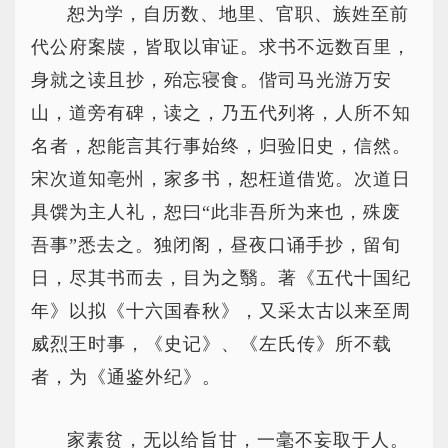
恕为学，自历数、地里、官职、族姓至前
代公府案牍，皆取以审证。求书不远数百里，
身就之读且抄，殆忘寝食。偕司马光游万安
山，道旁有碑，读之，乃五代列将，人所不知
名者，恕能言其行事始终，归验旧史，信然。
宋次道知亳州，家多书，恕枉道借览。次道日
具馔为主人礼，恕曰“此非吾所为来也，殊废
吾事”悉去之。独闭阁，昼夜口诵手抄，留旬
日，尽其书而去，目为之翳。著《五代十国纪
年》以拟《十六国春秋》，又采太古以来至周
威烈王时事，《史记》、《左氏传》所不载
者，为《通鉴外纪》。
家素贫，无以给旨甘，一毫不妄取于人。