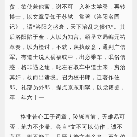
贫，欲使兼他官，谢不可。入补太学录，再转
博士，以文章受知于苏轼。常著《洛阳名园
记》，谓“洛阳之盛衰，天下治乱之候也”。其
后洛阳陷于金，人以为知言。绍圣立局编元祐
章奏，以为检讨，不就，戾执政意，通判广信
军。有道士说人祸福或中，出必乘车，氓俗信
惑，格非遇之途，叱左右取车中道士来，穷治
其奸，杖而出诸境。召为校书郎，迁著作佐
郎、礼部员外郎，提点京东刑狱，以党籍罢，
卒，年六十一。
格非苦心工于词章，陵轹直前，无难易可
否，笔力不少滞。尝言“文不可以苟作，诚不