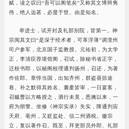
赋，读之叹曰“吾可以阁笔矣”又称其文博辩隽
伟，绝人远甚，必显于世。由是知名。
举进士，试开封及礼部别院，皆第一。神
宗阅其文曰“是深于经术者，可革浮薄”调澶州
司户参军，北京国子监教授。元祐初，为太学
正，李清臣荐堪馆阁，召试，除秘书省正字，
迁校书郎，以秘阁校理通判扬州，召还，为著
作佐郎。章惇当国，出知齐州，群盗昼掠途
巷。补之默得其姓名、囊橐皆审，一日宴客，
召贼曹以方略授之，酒行未竟，悉擒以来，一
府为彻警。坐修《神宗实录》失实，降通判应
天府、亳州，又贬监处、信二州酒税。徽宗
立，复以著作召。既至，拜吏部员外郎、礼部