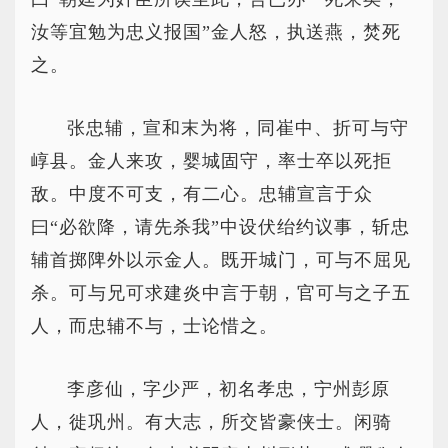
汝等宜勉为忠义报国”金人怒，执送燕，焚死
之。
张忠辅，宣和末为将，同崔中、折可与守
崞县。金人来攻，婴城固守，率士卒以死拒
敌。中度不可支，有二心。忠辅宣言于众
曰“必欲降，请先杀我”中设伏绐约议事，斩忠
辅首掷陴外以示金人。既开城门，可与不屈见
杀。可与兄可求建炎中言于朝，官可与之子五
人，而忠辅不与，士论惜之。
李彦仙，字少严，初名孝忠，宁州彭原
人，徙巩州。有大志，所交皆豪侠士。闲骑