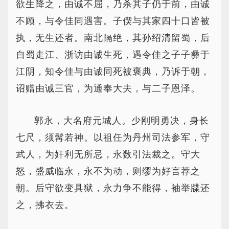
欲生降之，由诚不屈，乃杀其子仍于前，由诚
不顾，与令佳同遇害。子偰与其家四十口皆被
执，无生还者。南北隔绝，其孙绍清留蜀，后
自蜀走江、浙访由诚生死，遇令佳之子子彝于
江阴，知令佳与由诚同死被褒典，乃诉于朝，
诏赠由诚三官，为通奉大夫，与二子恩泽。
郭永，大名府元城人。少刚明勇决，身长
七尺，须髯若神。以祖任为丹州司法参军，守
武人，为奸利无所忌，永数引法裁之。守大
怒，盛威临永，永不为动，则缪为好言荐之
朝。后守欲变具狱，永力争不能得，袖举牒还
之，拂衣去。