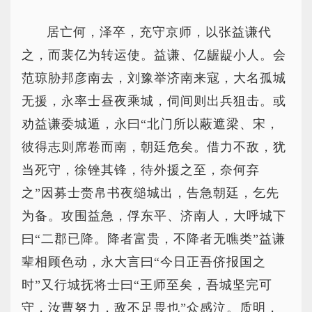
居亡何，泽卒，充守京师，以张益谦代
之，而裴亿为转运使。益谦、亿龌龊小人。会
范琼胁邦彦南去，刘豫举济南来寇，大名孤城
无援，永率士昼夜乘城，伺间则出兵狙击。或
劝益谦委城遁，永曰“北门所以蔽遮梁、宋，
彼得志则席卷而南，朝廷危矣。借力不敌，犹
当死守，徐锉其锋，待外援之至，奈何弃
之”因募士赍帛书夜缒城出，告急朝廷，乞先
为备。攻围益急，俘东平、济南人，大呼城下
曰“二郡已降。降者富贵，不降者无噍类”益谦
辈相顾色动，永大言曰“今日正吾侪报国之
时”又行城抚将士曰“王师至矣，吾城坚完可
守，汝曹努力，敌不足畏也”众感泣。质明，