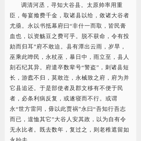
调清河丞，寻知大谷县。太原帅率用重
臣，每宴飨费千金，取诸县以给，敛诸大谷者
尤亟。永以书抵幕府曰“非什一而取，皆民膏
血也，以资觞豆之费可乎。脱不获命，令有投
劾而归耳”府不敢迫。县有潭出云雨，岁旱，
巫乘此哗民，永杖巫，暴日中，雨立至，县人
刻石纪其异。府遣卒数辈号“警盗”，刺诸县短
长，游蠹不归，莫敢迕，永械致之府，府为并
它县追还。于是部使者及郡文移有不便于民
者，必条利病反复，或遂寝而不行。或谓
永“世方雷同，毋以此贾祸”永曰“吾知行吾志
而已，遑恤其它”大谷人安其政，以为自有令
无永比者。既去数年，复过之，则老稚遮留如
永始去。