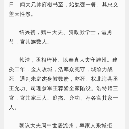
日，闻大元帅府檄书至，始勉强一餐。其忠义
盖天性然。
绍兴初，赠中大夫、资政殿学士，谥勇
节，官其族数人。
韩浩，丞相琦孙。以奉直大夫守潍州。建
炎二年，金人攻城，浩率众死守，城陷力战
死。通判朱庭杰身被数箭，亦死。权北海县丞
王允功、司理参军王荐皆全家陷没。浩特赠三
官，官其家三人。庭杰、允功、荐各官其家一
人。
朝议大夫周中世居潍州，率家人乘城拒