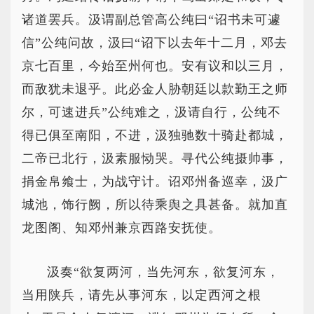
诸道罢兵。汲谓副总管高公纯曰“诏书未可遽
信”公纯问故，汲曰“诏下以去年十二月，邓去
京七百里，今始至州何也。安有议和以三月，
而敌犹未退乎。此必金人胁朝廷以款勤王之师
尔，可速进兵”公纯难之，汲请自行，公纯不
得已俱至南阳，不进，汲独驰数十骑赴都城，
二帝已北行，汲素服恸哭。寻代公纯摄帅事，
捐金帛飨士，为战守计。诏邓州备巡幸，汲广
城池，饰行阙，所以待乘舆之具甚备。就加直
龙图阁、知邓州兼京西路安抚使。
汲奏“欲复两河，当先河东，欲复河东，
当用陕兵，请先从事河东，以定西河之根