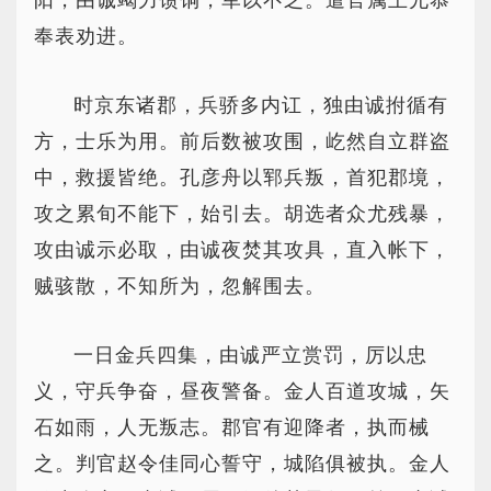
阳，由诚竭力馈饷，军以不乏。遣官属王允恭
奉表劝进。
时京东诸郡，兵骄多内讧，独由诚拊循有
方，士乐为用。前后数被攻围，屹然自立群盗
中，救援皆绝。孔彦舟以郓兵叛，首犯郡境，
攻之累旬不能下，始引去。胡选者众尤残暴，
攻由诚示必取，由诚夜焚其攻具，直入帐下，
贼骇散，不知所为，忽解围去。
一日金兵四集，由诚严立赏罚，厉以忠
义，守兵争奋，昼夜警备。金人百道攻城，矢
石如雨，人无叛志。郡官有迎降者，执而械
之。判官赵令佳同心誓守，城陷俱被执。金人