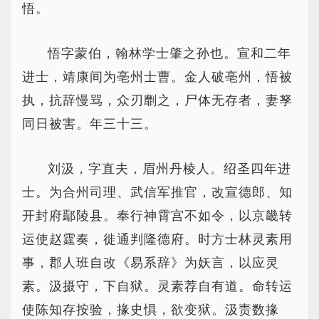
悟。
悟字蒙伯，翰林学士肇之孙也。宣和二年
进士，靖康间为亳州士曹。金人破亳州，悟被
执，抗辞慢骂，众刃劘之，尸体无存者，妻孥
同日被害。年三十三。
刘汲，字直夫，眉州丹棱人。绍圣四年进
士。为合州司理、武信军推官，改宣德郎、知
开封府鄢陵县。奉行神霄宫不如令，以京畿转
运使赵霆奏，徙通判隆德府。时方士林灵素用
事，郡人班自改《易系辞》为妖言，以应灵
素。汲摄守，下自狱。灵素荐自有道。命转运
使陈知存按验，掾史惧，欲变狱。汲责数掾