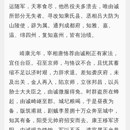
运随军，天寒食尽，他邑役夫多溃去，唯由诚
所部分无失者。寻改知乘氏县。丞相吕大防为
山陵使，辟为属。通判成都府，知雅、嘉、
温、绵四州，复知嘉州，皆有治绩。
靖康元年，宰相唐恪荐由诚刚正有家法，
宜任台臣。召至京师，与恪议不合，且忧其蓄
缩不足以济时艰，力辞求退。差知袭庆府，未
及出关，金人再入，陷京师，立张邦昌，以兵
胁士大夫臣之，由诚微服得免。时群盗所在蜂
起，由诚崎岖至郡。城圮粮竭，于是昼夜为
备，版筑甫就，剧贼李昱拥十万众奔至城中，
知其有备，阳受元帅府招安而去。康王移军济