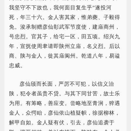
我坚守不下故也，我何面目复生乎”遂投河
死，年三十六。金人害其家，惟弟夔、子毅得
免。浚承制赠彦仙彰武军节度使，建庙商州，
号忠烈。官其子，给宅一区，田五顷。绍兴九
年，宣抚使周聿请即陕州立庙，名义烈。后以
商、陕与金人，徙其庙阆州。乾道八年，易谥
忠威。
彦仙颀而长面，严厉不可犯，以信义治
陕，犯令者虽贵不贷。与其下同甘苦，故士乐
为用。有筹略，善应变。尝略地至青涧，猝遇
金人，众愕眙，彦仙依山植疑帜，徐据柳林，
解甲自如。金人疑有伏，引去，彦仙追袭于