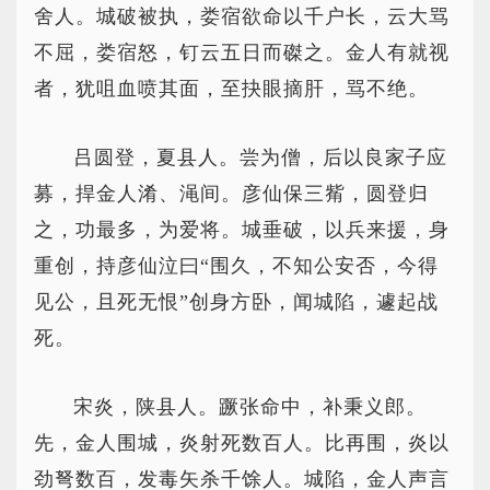
舍人。城破被执，娄宿欲命以千户长，云大骂
不屈，娄宿怒，钉云五日而磔之。金人有就视
者，犹咀血喷其面，至抉眼摘肝，骂不绝。
吕圆登，夏县人。尝为僧，后以良家子应
募，捍金人淆、渑间。彦仙保三觜，圆登归
之，功最多，为爱将。城垂破，以兵来援，身
重创，持彦仙泣曰“围久，不知公安否，今得
见公，且死无恨”创身方卧，闻城陷，遽起战
死。
宋炎，陕县人。蹶张命中，补秉义郎。
先，金人围城，炎射死数百人。比再围，炎以
劲弩数百，发毒矢杀千馀人。城陷，金人声言