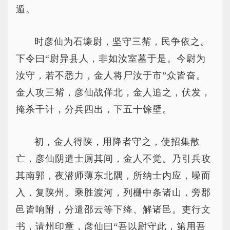
遁。
时彦仙为石壕尉，坚守三觜，民争依之。
下令曰“尉异县人，非如汝室墓于是。今尉为
汝守，若不悉力，金人将尸汝于市”众皆奋。
金人攻三觜，彦仙战佯北，金人追之，伏发，
掩杀千计，分兵四出，下五十馀壁。
初，金人得陕，用降者守之，使招集散
亡，彦仙阴遣士厕其间，金人不觉。乃引兵攻
其南郭，夜潜师薄东北隅，所纳士内应，噪而
入，复陕州。乘胜渡河，列栅中条诸山，旁郡
邑皆响附，分遣邵云等下绛、解诸邑。吏行文
书，请州印章，彦仙曰“吾以尉守此，第用吾