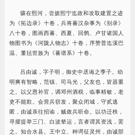
骧在熙河，尝摭熙宁迄政和攻取建置之迹
为《拓边录》十卷，兵将蕃汉杂事为《别录》
八十卷，图画西蕃、西夏、回鹘、卢甘诸国人
物图书为《河陇人物志》十卷，序赞普迄溪巴
温、董毡世族为《蕃谱系》十卷。
吕由诚，字子明，御史中丞诲之季子。幼
明爽有智略，范镇、司马光，父友也，皆器重
之。以父恩补官，调邓州酒税，临事精敏，老
吏不能欺。会营兵窃发，聚众闭城，守贰逃
匿，由诚亲往招谕，贼敛兵听命。以功迁秩，
寻擢提举三门、白波辇运，言者谓其资浅，罢
之。知合水县。王中立、种谔征灵州，由诚部