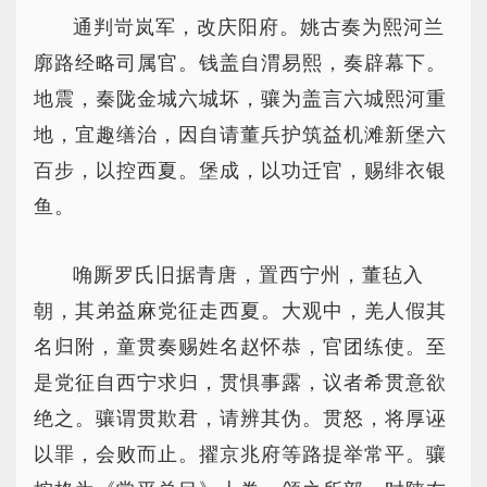
通判岢岚军，改庆阳府。姚古奏为熙河兰
廓路经略司属官。钱盖自渭易熙，奏辟幕下。
地震，秦陇金城六城坏，骧为盖言六城熙河重
地，宜趣缮治，因自请董兵护筑益机滩新堡六
百步，以控西夏。堡成，以功迁官，赐绯衣银
鱼。
唃厮罗氏旧据青唐，置西宁州，董毡入
朝，其弟益麻党征走西夏。大观中，羌人假其
名归附，童贯奏赐姓名赵怀恭，官团练使。至
是党征自西宁求归，贯惧事露，议者希贯意欲
绝之。骧谓贯欺君，请辨其伪。贯怒，将厚诬
以罪，会败而止。擢京兆府等路提举常平。骧