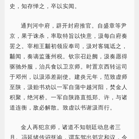
史，知存惮之，卒以实闻。
通判河中府，辟开封府推官。自盛章等尹
京，果于诛杀，率取特旨以快意，汲每白府奏
罢之。宰相王黼初领应奉司，汲对客辄诋之，
黼闻，奏谪监蓬州税。钦宗召赴阙，汲奏愿得
驱驰外服，治兵食以卫京师。时置京西转运司
于邓州，以汲添差副使。建炎元年，范致虚师
至陕，汲贻书劝以一军自蒲中越河阳，焚金人
积聚，绝河桥。一军自陕路直抵郑、许，与诸
道连衡，敌必解散。致虚以书谢汲而行。
金人再犯京师，诸道不知朝廷动息者三
月。冯延绪传诏抚谕，谓车驾出郊定和议，令