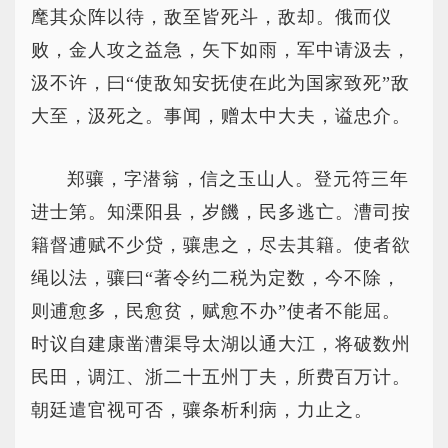
麾其众阵以待，敌至皆死斗，敌却。俄而仪
败，金人攻之益急，矢下如雨，军中请汲去，
汲不许，曰“使敌知安抚使在此为国家致死”敌
大至，汲死之。事闻，赠太中大夫，谥忠介。
郑骧，字潜翁，信之玉山人。登元符三年
进士第。知溧阳县，岁饑，民多逃亡。漕司按
籍督逋赋不少贷，骧患之，尽去其籍。使者欲
绳以法，骧曰“著令约二税为定数，今不除，
则逋愈多，民愈贫，赋愈不办”使者不能屈。
时议自建康凿漕渠导太湖以通大江，将破数州
民田，调江、浙二十五州丁夫，所费百万计。
朝廷遣官视可否，骧条析利病，力止之。