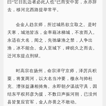
曰“它日乱边者必此人也”已而安中罢，永亦辞
去，移河北西路提举常平。
会金人趋京师，所过城邑欲立取之。是时
天寒，城池皆冻，金率藉冰梯城，不攻而入。
永适在大名，闻之，先弛壕渔之禁，人争出
渔，冰不能合。金人至城下，睥睨久之而去。
迁河东提点刑狱。
时高宗在扬州，命宗泽守京师，泽厉兵积
粟，将复两河，以大名当冲要，檄永与帅杜
充、漕张益谦相掎角。永即朝夕谋战守具，因
结东平权邦彦为援，不数日声振河朔，已没州
县皆复应官军，金人亦畏之不敢动。