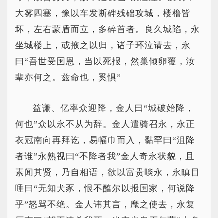
大雾四塞，豫以车发断碑残础攻城，楼橹皆
坏，左右蒙盾而立，多碎首者。良久城陷，永
坐城楼上，或掖之以归，诸子环泣请去，永
曰“吾世受国恩，当以死报，然巢倾卵覆，汝
辈亦何之。兹命也，奚惧”
益谦、亿率众迎降，金人曰“城破始降，
何也”众以永不从为辞。金人遣骑召永，永正
衣冠南向再拜讫，易幅巾而入，黏罕曰“沮降
者谁”永熟视曰“不降者我”金人奇永状貌，且
素闻其贤，乃自相语，欲以富贵啖永，永瞋目
唾曰“无知犬豕，恨不醢尔以报国家，何说降
乎”怒骂不绝。金人讳其言，麾之使去，永复