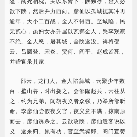
隘，躏死相枕。关以东皆下，陕独存，金人必
欲下陕，然后并力西向。彦仙以孤城扼其冲再
逾年，大小二百战，金人不得西。至城陷，民
无贰心，虽妇女亦升屋以瓦掷金人，哭李观察
不绝。金人怒，屠其城，全陕遂没。裨将邵
云、吕圆登、宋炎、贾何、阎平、赵成皆死，
并赠官录其家。
邵云，龙门人。金人陷蒲城，云聚少年数
百，壁山谷，时出挠之。会邵隆起兵，云往从
之，约为兄弟。闻胡夜义者众强，乃举所部听
命。李彦仙尝假夜义官，夜义意不满，掠南原
而去，彦仙诱杀之。云欲攻陕，彦仙遣客说以
义，遂来归。累有功，官至武翼郎、阁门宣赞