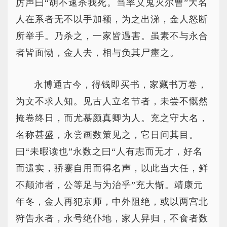
厉声曰“胡不速杀我死。当率义鬼灭尔曹”大名
人在系者无不以手加额，为之出涕，金人怒断
所举手。乃杀之，一家皆遇害。虽素不与永合
者皆面恸，金人去，相与负其尸瘗之。
永博通古今，得钱即买书，家藏书万卷，
为文不求人知。见古人立名节者，未尝不慨然
掩卷终日，而尤慕颜真卿为人。充之守大名，
名称甚盛，永尝画数策见之，它日问其目。
曰“未暇读也”永数之曰“人有志而无才，好名
而遗实，骄蹇自用而得名声，以此当大任，鲜
不颠沛者，公等足与为治乎”充大惭。靖康元
年冬，金人再犯京师，中外阻绝，或以两宫北
狩告永者，永号绝仆地，家人舁归，不食者数