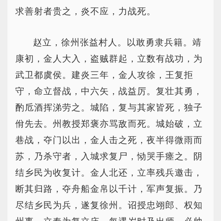
求善射者贵之，炎不应，力战死。
赵立，徐州张益村人。以敢勇隶兵籍。靖
康初，金人大入，盗贼群起，立数有战功，为
武卫都虞侯。建炎三年，金人攻徐，王复拒
守，命立督战，中六矢，战益厉。复壮其勇，
酌卮酒挥涕劳之。城陷，复与其家皆死，独子
佾先去。州教授郑褒亦骂敌而死。城始破，立
巷战，夺门以出，金人击之死，夜半得微雨而
苏，乃杀守者，入城求复尸，恸哭手瘗之。阴
结乡民为收复计。金人北还，立率残兵邀击，
断其归路，夺舟船金帛以千计，军声复振。乃
尽结乡民为兵，遂复徐州。诏授忠翊郎、权知