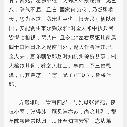
者，皆死。怘独不往，为邻人纠察逮捕，见琶
八，辞气不屈。且言“国家何负汝，乃叛盟欺
天，恣为不道。我宋世臣也，恨无尺寸柄以死
国，安能贪生事尔狗奴邪”时金人帐中执兵者
皆愕眙相视，琶八曰“且令出”左右尽驱其家属
四十口同日杀之越南门外，越人作窖瘗其尸。
金人去，怘弟朝散郎悬时知杭州馀杭县事，制
大棺敛其骨，葬之天柱山。事闻，予三资恩
泽，官其弟怤、子崈、兄子{宀居}，皆将仕
郎。
方遇难时，崇甫四岁，与乳母张皆死。夜
值小雨，张得苏，顾见崇亦苏，尚吮其乳，郡
卒陈海匿崇以归。后仕至知南安军。怘从弟