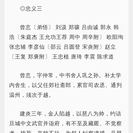
◎忠义三
曾怘〔弟悟〕 刘汲 郑骧 吕由诚 郭永 韩
浩〔朱庭杰 王允功王荐 周中 周辛附〕 欧阳珣
张忠辅 李彦仙〔邵云 吕圆登 宋炎附〕赵立
〔王复 郑褒附〕 王忠植 唐琦 李震 陈求道
曾怘，字仲常，中书舍人巩之孙。补太学
内舍生，以父任郊社斋郎，累官司农丞、通判
温州，须次于越。
建炎三年，金人陷越，以琶八为帅，约诘
旦城中文武官并诣府，有不至及藏匿、不觉察