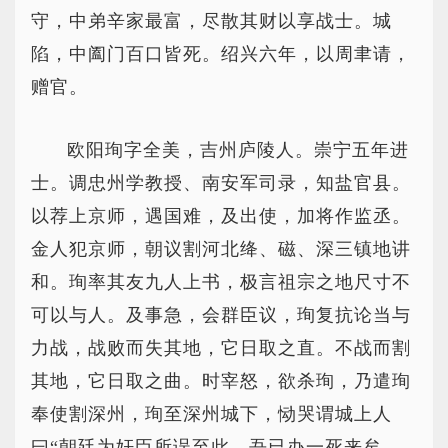
守，中弟辛家最富，尽散其财以享战士。城
陷，中阖门百口皆死。绍兴六年，以周聿请，
赠官。
欧阳珣字全美，吉州庐陵人。崇宁五年进
士。调忠州学教授、南安军司录，知盐官县。
以荐上京师，遇国难，及出使，加将作监丞。
金人犯京师，朝议割河北绛、磁、深三镇地讲
和。珣率其友九人上书，极言祖宗之地尺寸不
可以与人。及事急，会群臣议，珣复抗论当与
力战，战败而失其地，它日取之直。不战而割
其地，它日取之曲。时宰怒，欲杀珣，乃遣珣
奉使割深州，珣至深州城下，恸哭谓城上人
曰“朝廷为奸臣所误至此，吾已办一死来矣，