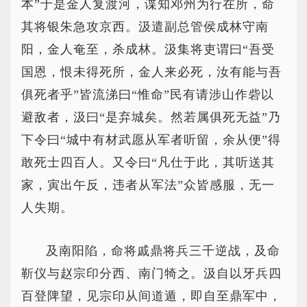
本”于是金人复渡河，谍知邓州为行在所，命
其将银朱急攻京西。汲遣副总管侯成林守南
阳，金人奄至，杀成林。汲集将吏谓曰“吾受
国恩，恨未得死所，金人来必死，汝有能与吾
俱死者乎”皆流涕曰“惟命”民有请涉山作砦以
避敌者，汲曰“是弃城矣。然若属俱死无益”乃
下令曰“城中有材武愿从军者听留，余从便”得
敢死士四百人。又令曰“凡仕于此，其听送其
家，寅出午反，违者从军法”众皆感服，无一
人失期。
及南阳陷，命将戚鼎将兵三千逆战，及命
靳仪与赵宗印分西、南门犄之。汲自以牙兵四
百登陴望，见宗印从间道遁，即自至鼎军中，