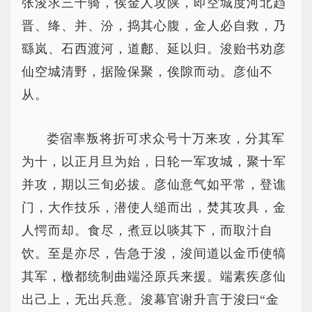
张浚求三千骑，俟金人攻陕，即空城度河北趋
晋、绛、并、汾，捣其心腹，金人必自救，乃
繇岚、石西渡河，道鄜、延以归。浚贻书劝彦
仙空城清野，据险保聚，俟隙而动。彦仙不
从。
娄宿率叛将折可求众号十万来攻，分其军
为十，以正月旦为始，日轮一军攻城，聚十军
并攻，期以三旬必拔。彦仙意气如平常，登谯
门，大作技乐，潜使人缒而出，焚其攻具，金
人愕而却。食尽，煮豆以啖其下，而取汁自
饮。至是亦尽，告急于浚，浚间道以金币使犒
其军，檄都统制曲端泾原兵来援。端素疾彦仙
出己上，无出兵意。浚幕官谢升言于浚曰“金