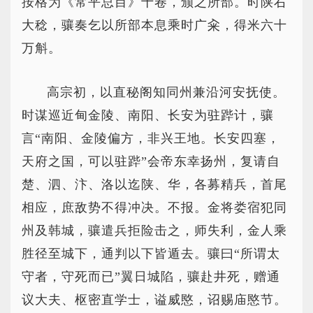
按格为《常平总目》十卷，颁之所部。时陕右
大稔，骧奏乞以所部本息乘时广籴，得米六十
万斛。
高宗初，以直秘阁知同州兼沿河安抚使。
时谋巡近甸金陵、南阳、长安为驻跸计，骧
言“南阳、金陵偏方，非兴王地。长安四塞，
天府之国，可以驻跸”会帝东幸扬州，复请自
楚、泗、汴、洛以迄陕、华，各募精兵，首尾
相应，庶敌势不得冲决。不报。金将娄宿犯同
州及韩城，骧遣兵拒险击之，师失利，金人乘
胜径至城下，通判以下皆遁去。骧曰“所谓太
守者，守死而已”翼日城陷，骧赴井死，赠通
议大夫、枢密直学士，谥威愍，诏赐庙愍节。