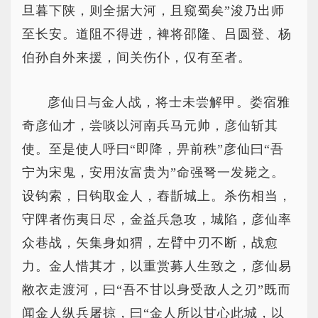
旦暮下陕，则全据大河，且窥蜀矣”浚乃出师
至长安。道阻不得进，裨将邵隆、吕圆登、杨
伯孙自外来援，间关伤仆，仅有至者。
彦仙日与金人战，将士未尝解甲。娄宿雅
奇彦仙才，尝啖以河南兵马元帅，彦仙斩其
使。至是使人呼曰“即降，畀前秩”彦仙曰“吾
宁为宋鬼，安用汝富贵为”命强弩一发毙之。
设钩索，日钩取金人，舂斮城上。杀伤相当，
守陴者伤夷日尽，金益兵急攻，城陷，彦仙率
众巷战，矢集身如猬，左臂中刃不断，战愈
力。金人惜其才，以重赏募人生致之，彦仙易
敝衣走渡河，曰“吾不甘以身受敌人之刃”既而
闻金人纵兵屠掠，曰“金人所以甘心此城，以