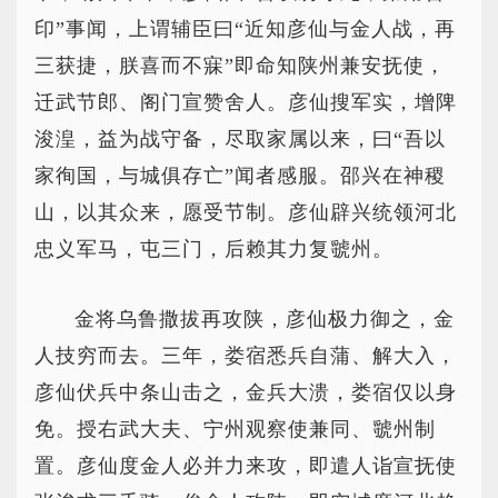
印”事闻，上谓辅臣曰“近知彦仙与金人战，再
三获捷，朕喜而不寐”即命知陕州兼安抚使，
迁武节郎、阁门宣赞舍人。彦仙搜军实，增陴
浚湟，益为战守备，尽取家属以来，曰“吾以
家徇国，与城俱存亡”闻者感服。邵兴在神稷
山，以其众来，愿受节制。彦仙辟兴统领河北
忠义军马，屯三门，后赖其力复虢州。
金将乌鲁撒拔再攻陕，彦仙极力御之，金
人技穷而去。三年，娄宿悉兵自蒲、解大入，
彦仙伏兵中条山击之，金兵大溃，娄宿仅以身
免。授右武大夫、宁州观察使兼同、虢州制
置。彦仙度金人必并力来攻，即遣人诣宣抚使