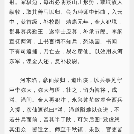
射。家极边，每出必阴察山川形势，或瞷敌人
纵牧，取其善马以归。尝为种师中部曲，入云
中，获首级，补校尉。靖康元年，金人犯境，
郡县募兵勤王，遂率士应募，补承节郎。李纲
宣抚两河，上书言纲不知兵，恐误国。书闻，
下有司追捕，乃亡去，易名彦仙。以效用从河
东军，谍金人还，复补校尉。
河东陷，彦仙拔归，道出陕，以兵事见守
臣李弥大，弥大与语，壮之，留为裨将，戍
淆、渑间。金人再犯汴，永兴帅范致虚合西兵
入援，彦仙遮说曰“淆、渑道隘难以众进，不
若分兵而前，留其半于陕，可为后图”致虚怒
其沮众，罢遣之。师至千秋镇，果败，官吏皆