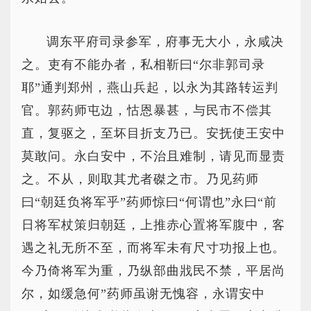
调东平府司录参军，府事无大小，永咸决
之。吏有不能办者，私相靳曰“尔非郭司录
耶”通判郑州，燕山兵起，以永为其路转运判
官。郭药师屯边，怙恩暴甚，与民市不偿其
直，复驱之，至坏目折支乃已。安抚使王安中
莫敢问。永白安中，不治且难制，请见而显责
之。不从，则取其尤者磔之市。乃见药师
曰“朝廷负将军乎”药师惊曰“何谓也”永曰“前
日将军杖策归朝廷，上推赤心置将军腹中，客
遇之礼无所不至，而将军未有尺寸功报上也。
今乃倚将军为重，乃纵部曲戕民不禁，平居尚
尔，如缓急何”药师虽谢无愧容，永谓安中