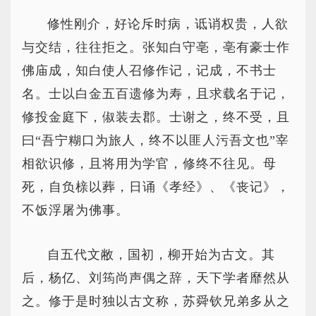
修性刚介，好论斥时病，诋诮权贵，人欲
与交结，往往拒之。张知白守亳，亳有豪士作
佛庙成，知白使人召修作记，记成，不书士
名。士以白金五百遗修为寿，且求载名于记，
修投金庭下，俶装去郡。士谢之，终不受，且
曰“吾宁糊口为旅人，终不以匪人污吾文也”宰
相欲识修，且将用为学官，修终不往见。母
死，自负榇以葬，日诵《孝经》、《丧记》，
不饭浮屠为佛事。
自五代文敝，国初，柳开始为古文。其
后，杨亿、刘筠尚声偶之辞，天下学者靡然从
之。修于是时独以古文称，苏舜钦兄弟多从之