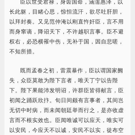
臣以世受君禄，身齿国命，涵濡惠泽，以
长此躯，目睹心思，惊怛流汗，欲尽吐肝胆，
以拜封奏。又见范仲淹以刚直忤奸臣，言不用
而身窜谪，降诏天下，不许越职言事。臣不避
权右，必恐横罹中伤，无补于国，因自悲嗟，
不知所措。
既而孟春之初，雷震暴作，臣以谓国家阙
失，众臣莫敢为陛下言者，唯天丁宁以告陛
下。陛下果能沛发明诏，许群臣皆得献言，臣
初闻之踊跃欣抃。旬日间颇有言事者，其间岂
无切中时病，而未闻朝廷举而行之，是亦收虚
言而不根实效也。臣闻唯诚可以应天，唯实可
以安民，今应天不以诚，安民不以实，徒布空