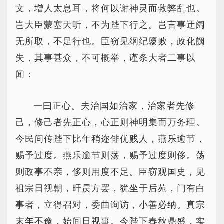
文，增人太息耳，将何以谢神灵而救弊乱也。
岂大臣蒙塞天听，不为陛下行之。岂言事迂阔
无所取，不足行也。臣窃见纲纪隳败，政化阙
失，其事甚众，不可概举，谨条大者二事以
闻：
一曰正心。夫治国如治家，治家者先修
己，修己者先正心，心正则神明集而万务理。
今民间传陛下比年稍迩俳优贱人，燕乐逾节，
赐予过度。燕乐逾节则荡，赐予过度则侈。荡
则政事不亲，侈则用度不足。臣窃观国史，见
祖宗日视朝，旰昃方罢，犹坐于后苑，门有白
事者，立得召对，委曲询访，小善必纳。真宗
末年不豫，始间日视事。今陛下春秋鼎盛，实