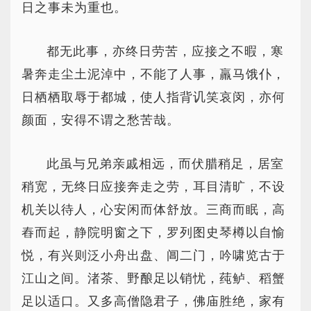
日之事未为重也。
都无此事，亦终日劳苦，应接之不暇，寒
暑奔走尘土泥淖中，不能了人事，羸马饿仆，
日栖栖取辱于都城，使人指背讥笑哀闵，亦何
颜面，安得不谓之愁苦哉。
此虽与兄弟亲戚相远，而伏腊稍足，居室
稍宽，无终日应接奔走之劳，耳目清旷，不设
机关以待人，心安闲而体舒放。三商而眠，高
舂而起，静院明窗之下，罗列图史琴樽以自愉
悦，有兴则泛小舟出盘、阊二门，吟啸览古于
江山之间。渚茶、野酿足以销忧，莼鲈、稻蟹
足以适口。又多高僧隐君子，佛庙胜绝，家有