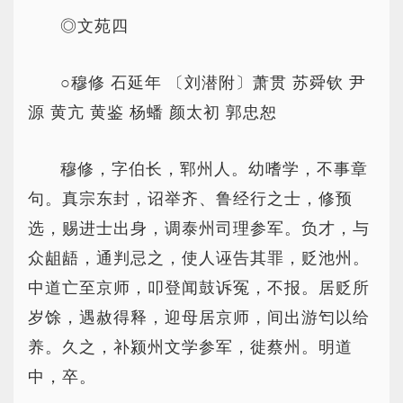
◎文苑四
○穆修 石延年 〔刘潜附〕萧贯 苏舜钦 尹
源 黄亢 黄鉴 杨蟠 颜太初 郭忠恕
穆修，字伯长，郓州人。幼嗜学，不事章
句。真宗东封，诏举齐、鲁经行之士，修预
选，赐进士出身，调泰州司理参军。负才，与
众龃龉，通判忌之，使人诬告其罪，贬池州。
中道亡至京师，叩登闻鼓诉冤，不报。居贬所
岁馀，遇赦得释，迎母居京师，间出游匄以给
养。久之，补颍州文学参军，徙蔡州。明道
中，卒。