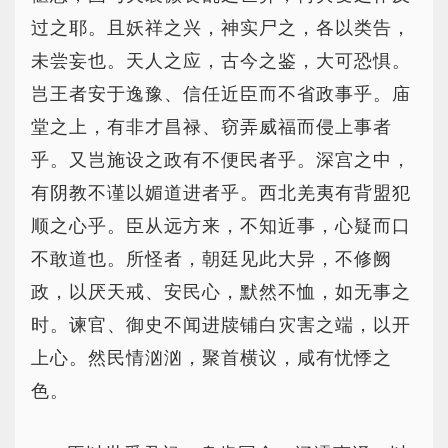
过之耶。且妖祥之兴，神实尸之，各以类告，
未尝妄也。天人之应，古今之鉴，大可恐惧。
岂王者安于逸豫、信任近臣而不省政事乎。庙
堂之上，有非才昌禄、窃弄威福而侵上事者
乎。又岂施设之政有不便民者乎。深宫之中，
有阴教不谨以媚道进者乎。西北羌夷有背盟犯
顺之心乎。臣从远方来，不知近事，心疑而口
不敢道也。所怪者，朝廷见此大异，不修阙
政，以厌天戒、安民心，默然不恤，如无事之
时。谏官、御史不闻进牍铺白灾害之端，以开
上心。然民情汹汹，聚首横议，咸有忧悸之
色。