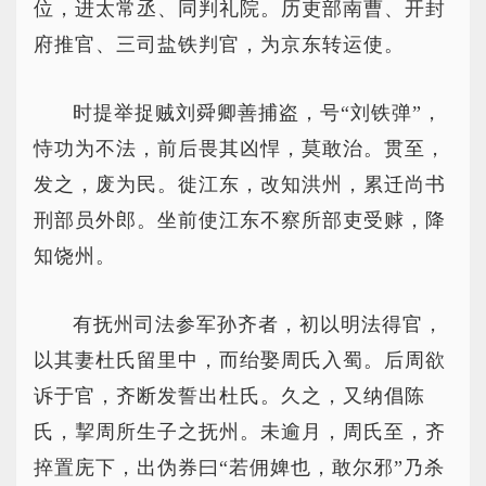
位，进太常丞、同判礼院。历吏部南曹、开封
府推官、三司盐铁判官，为京东转运使。
时提举捉贼刘舜卿善捕盗，号“刘铁弹”，
恃功为不法，前后畏其凶悍，莫敢治。贯至，
发之，废为民。徙江东，改知洪州，累迁尚书
刑部员外郎。坐前使江东不察所部吏受赇，降
知饶州。
有抚州司法参军孙齐者，初以明法得官，
以其妻杜氏留里中，而绐娶周氏入蜀。后周欲
诉于官，齐断发誓出杜氏。久之，又纳倡陈
氏，挈周所生子之抚州。未逾月，周氏至，齐
捽置庑下，出伪券曰“若佣婢也，敢尔邪”乃杀