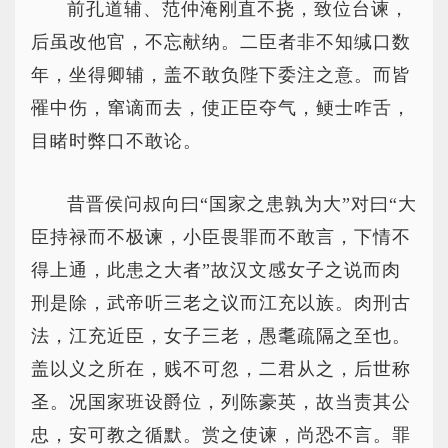
前孔道辅、范仲淹刚直不挠，致位台谏，
后虽改他官，不忘献纳。二臣者非不知缄口数
年，坐得卿辅，盖不敢负陛下委注之意。而皆
罹中伤，窜谪而去，使正臣夺气，鲠士咋舌，
目睹时弊口不敢论。
昔晋侯问叔向曰“国家之患孰为大”对曰“大
臣持禄而不极谏，小臣畏罪而不敢言，下情不
得上通，此患之大者”故汉文感女子之说而肉
刑是除，武帝听三老之议而江充以族。肉刑古
法，江充近臣，女子三老，愚耄疏隔之至也。
盖以义之所在，贱不可忽，二君从之，后世称
圣。况国家班设爵位，列陈豪英，故当责其公
忠，安可教之循默。赏之使谏，尚恐不言。罪