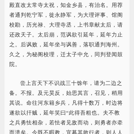
殿直改太常寺太祝，知金乡县，有治名。用荐
者通判乾宁军，徙永静军，为大理评事、馆阁
校勘，历光禄、大理寺丞，上书章献太后，请
还政天子。太后崩，范讽欲引延年，延年力止
之。后讽败，延年坐与讽善，落职通判海州。
久之，为秘阁校理，迁太子中允，同判登闻鼓
院。
尝上言天下不识战三十馀年，请为二边之
备。不报。及元昊反，始思其言，召见，稍用
其说。命往河东籍乡兵，凡得十数万，时边将
遂欲以扞贼，延年笑曰“此得吾粗也。夫不教
之兵勇怯相杂，若怯者见敌而动，则勇者亦牵
而溃矣。今既不暇教，宜募其敢行者，则人人