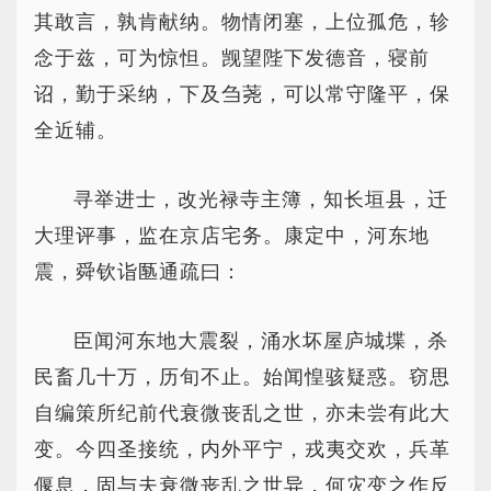
其敢言，孰肯献纳。物情闭塞，上位孤危，轸
念于兹，可为惊怛。觊望陛下发德音，寝前
诏，勤于采纳，下及刍荛，可以常守隆平，保
全近辅。
寻举进士，改光禄寺主簿，知长垣县，迁
大理评事，监在京店宅务。康定中，河东地
震，舜钦诣匦通疏曰：
臣闻河东地大震裂，涌水坏屋庐城堞，杀
民畜几十万，历旬不止。始闻惶骇疑惑。窃思
自编策所纪前代衰微丧乱之世，亦未尝有此大
变。今四圣接统，内外平宁，戎夷交欢，兵革
偃息，固与夫衰微丧乱之世异，何灾变之作反