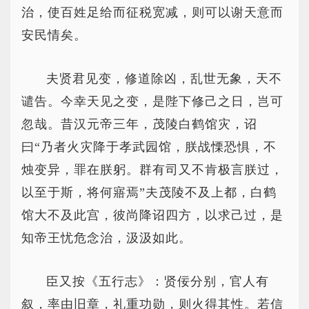
治，使百姓足给而征税宽减，则可以谢天意而
安民情矣。
夫贤君见变，修道除凶，乱世无象，天不
谴告。今幸天见之变，是陛下修己之日，岂可
忽哉。昔汉元帝三年，茂陵白鹤馆灾，诏
曰“乃者火灾降于孝武园馆，朕战慄恐惧，不
烛变异，罪在朕躬。群有司又不肯极言朕过，
以至于斯，将何寤焉”夫茂陵不及上都，白鹤
馆大不及此宫，彼尚降诏四方，以求己过，是
知帝王忧危念治，汲汲如此。
臣又按《五行志》：贤佞分别，官人有
叙，率由旧章，礼重功勋，则火得其性。若信