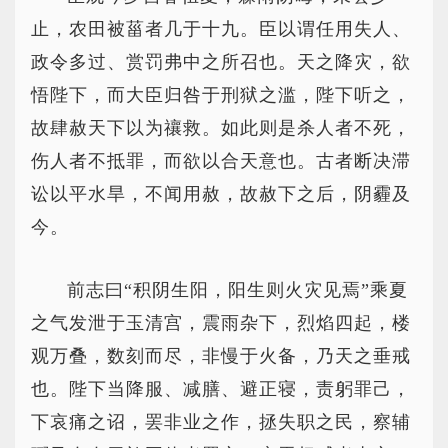
止，农田被菑者几于十九。臣以谓任用失人、
政令多过、赏罚弗中之所召也。天之降灾，欲
悟陛下，而大臣归咎于刑狱之滥，陛下听之，
故肆赦天下以为禳救。如此则是杀人者不死，
伤人者不抵罪，而欲以合天意也。古者断决滞
讼以平水旱，不闻用赦，故赦下之后，阴霾及
今。
前志曰“积阴生阳，阳生则火灾见焉”乘夏
之气发泄于玉清宫，震雨杂下，烈焰四起，楼
观万叠，数刻而尽，非慢于火备，乃天之垂戒
也。陛下当降服、减膳、避正寝，责躬罪己，
下哀痛之诏，罢非业之作，拯失职之民，察辅