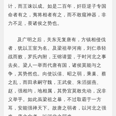
计，而王诛以成。如是二百年，奸臣逆子专国
命者有之，夷将相者有之，而不敢窥神器，非
力不足，畏诸侯之势也。
及广明之后，关东无复唐有，方镇相侵伐
者，犹以王室为名。及梁祖举河南，刘仁恭轻
战而败，罗氏内附，王镕请盟，于时河北之事
去矣。梁人一举而代唐有国，诸侯莫能与之
争，其势然也。向使以僖、昭之弱，乘巢、蔡
之乱，而田承嗣守魏，王武俊、朱滔据燕、
赵，强相均，地相属，其势宜莫敢先动，况非
义举乎。如此虽梁祖之暴，不过取霸于一方
耳，安能强禅天下。故唐之弱者，以河北之强