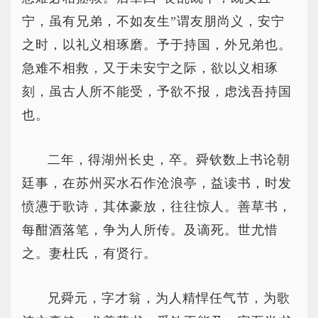
宁，虽有兄弟，不如友生”谓友朋尚义，安宁
之时，以礼义相琢磨。予于持国，外兄弟也。
急难不相救，又于未安宁之际，欲以义相琢
刻，虽古人所不能受，予欲不报，虑浅吾持国
也。
二年，得湖州长史，卒。舜钦数上书论朝
廷事，在苏州买水石作沧浪亭，益读书，时发
愤懑于歌诗，其体豪放，往往惊人。善草书，
每酣酒落笔，争为人所传。及谪死。世尤惜
之。妻杜氏，有贤行。
兄舜元，字才翁，为人精悍任气节，为歌