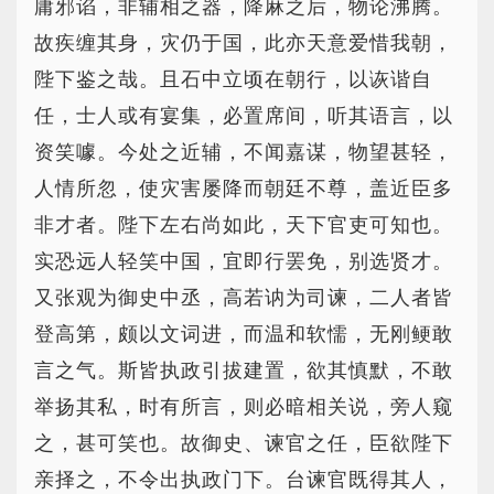
庸邪谄，非辅相之器，降麻之后，物论沸腾。
故疾缠其身，灾仍于国，此亦天意爱惜我朝，
陛下鉴之哉。且石中立顷在朝行，以诙谐自
任，士人或有宴集，必置席间，听其语言，以
资笑噱。今处之近辅，不闻嘉谋，物望甚轻，
人情所忽，使灾害屡降而朝廷不尊，盖近臣多
非才者。陛下左右尚如此，天下官吏可知也。
实恐远人轻笑中国，宜即行罢免，别选贤才。
又张观为御史中丞，高若讷为司谏，二人者皆
登高第，颇以文词进，而温和软懦，无刚鲠敢
言之气。斯皆执政引拔建置，欲其慎默，不敢
举扬其私，时有所言，则必暗相关说，旁人窥
之，甚可笑也。故御史、谏官之任，臣欲陛下
亲择之，不令出执政门下。台谏官既得其人，