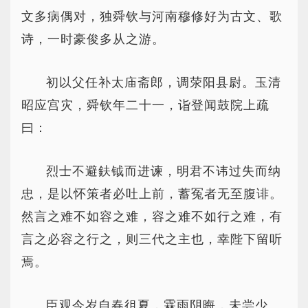
文多病偶对，独舜钦与河南穆修好为古文、歌
诗，一时豪俊多从之游。
初以父任补太庙斋郎，调荥阳县尉。玉清
昭应宫灾，舜钦年二十一，诣登闻鼓院上疏
曰：
烈士不避鈇钺而进谏，明君不讳过失而纳
忠，是以怀策者必吐上前，蓄冤者无至腹诽。
然言之难不如容之难，容之难不如行之难，有
言之必容之行之，则三代之主也，幸陛下留听
焉。
臣观今岁自春徂夏，霖雨阴晦，未尝少