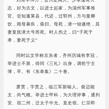
刘潜字仲方，曹州定陶人。少卓逸有大
志，好为古文，以进士起家，为淄州军事推
官。尝知蓬莱县，代还，过郓州，方与曼卿
饮，闻母暴疾，亟归。母死，潜一恸遂绝，其
妻复抚潜大号而死。时人伤之，曰“子死于
孝，妻死于义”
同时以文学称京东者，齐州历城有李冠，
举进士不第，得同《三礼》出身，调乾宁主
簿，卒。有《东皋集》二十卷。
萧贯，字贯之，临江军新喻人。俊迈能
文，尚气概。举进士甲科，为大理评事，通判
安、宿二州，迁太子中允、直史馆。仁宗即