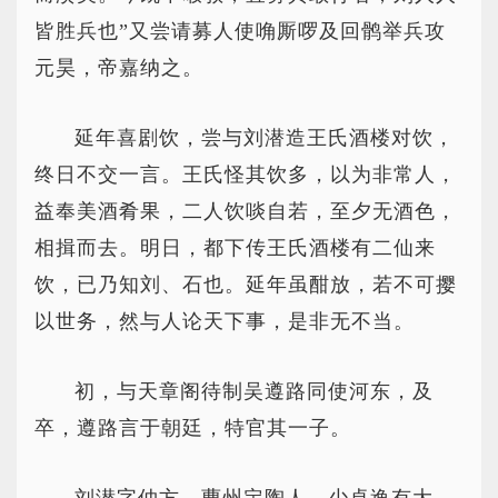
皆胜兵也”又尝请募人使唃厮啰及回鹘举兵攻
元昊，帝嘉纳之。
延年喜剧饮，尝与刘潜造王氏酒楼对饮，
终日不交一言。王氏怪其饮多，以为非常人，
益奉美酒肴果，二人饮啖自若，至夕无酒色，
相揖而去。明日，都下传王氏酒楼有二仙来
饮，已乃知刘、石也。延年虽酣放，若不可撄
以世务，然与人论天下事，是非无不当。
初，与天章阁待制吴遵路同使河东，及
卒，遵路言于朝廷，特官其一子。