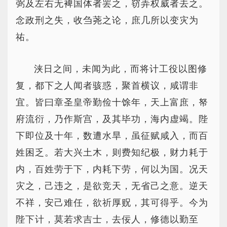
弼及左右无裨国体者罢之，窃弄权威者去之。
念政刑之失，收刍荛之论，庶几所以变灾为
祐。
浃日之间，未闻为此，而将计工役以图修
复，都下之人闻者骇惑，聚首横议，咸谓非
宜。皆曰章圣皇帝勤俭十馀年，天上富庶，帑
府流衍，乃作斯宫，及其毕功，海内虚竭。陛
下即位及十年，数遭水旱，虽征赋咸入，而百
姓困乏。若大兴土木，则费知纪极，财力耗于
内，百姓劳于下，内耗下劳，何以为国。况天
灾之，己违之，是欲竞天，无省己之意。逆天
不祥，安己难任，欲祈厚贶，其可得乎。今为
陛下计，莫若求吉士，去佞人，修德以勤至