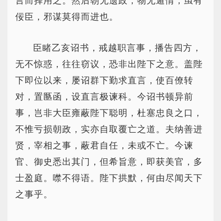
言而择用之。然后朝无遗政，物无遁情，虽有
佞臣，邪谋莫得而进也。
臣睹乙亥诏书，戒越职言事，播告四方，
无不惊惑，往往窃议，恐非出陛下之意。盖陛
下即位以来，屡诏群下勤求直言，使百僚转
对，置匦函，设直言极谏科。今诏书顿异前
事，岂非大臣雍蔽陛下聪明，杜塞忠良之口，
不惟亏损朝政，实亦自取覆亡之道。夫纳善进
贤，宰相之事，蔽君自任，未或不亡。今谏
官、御史悉出其门，但希旨意，即获美官，多
士盈庭。噤不得语。陛下拱默，何由尽闻天下
之事乎。