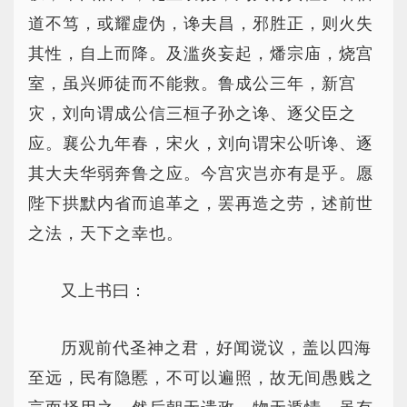
道不笃，或耀虚伪，谗夫昌，邪胜正，则火失
其性，自上而降。及滥炎妄起，燔宗庙，烧宫
室，虽兴师徒而不能救。鲁成公三年，新宫
灾，刘向谓成公信三桓子孙之谗、逐父臣之
应。襄公九年春，宋火，刘向谓宋公听谗、逐
其大夫华弱奔鲁之应。今宫灾岂亦有是乎。愿
陛下拱默内省而追革之，罢再造之劳，述前世
之法，天下之幸也。
又上书曰：
历观前代圣神之君，好闻谠议，盖以四海
至远，民有隐慝，不可以遍照，故无间愚贱之