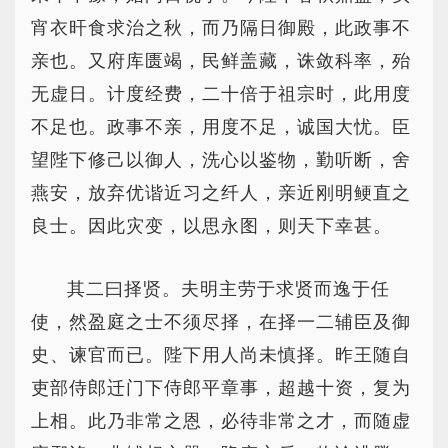
宵衣旰食求治之秋，而乃隔日御殿，此政事不
亲也。又府库匮竭，民鲜盖藏，诛敛科率，殆
无虚日。计度经费，二十倍于祖宗时，此用度
不足也。政事不亲，用度不足，诚国大忧。臣
望陛下修己以御人，洗心以鉴物，勤听断，舍
燕安，放弃优谐近习之纤人，亲近刚明鲠直之
良士。因此灾变，以思永图，则天下幸甚。
其二曰择贤。夫明主劳于求贤而逸于任
使，然盈庭之士不须尽择，在择一二辅臣及御
史、谏官而已。陛下用人尚未慎择。昨王随自
吏部侍郎迁门下侍郎平章事，超越十资，复为
上相。此乃非常之恩，必待非常之才，而随虚