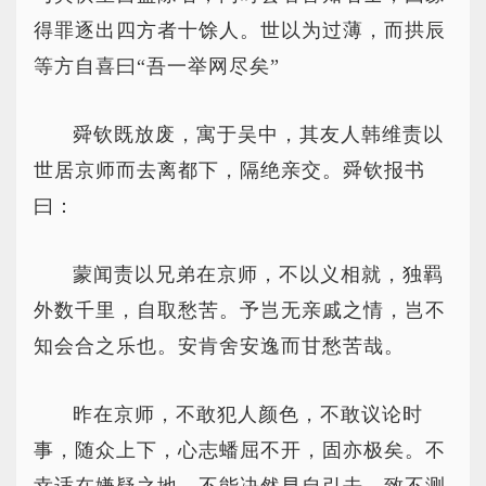
得罪逐出四方者十馀人。世以为过薄，而拱辰
等方自喜曰“吾一举网尽矣”
舜钦既放废，寓于吴中，其友人韩维责以
世居京师而去离都下，隔绝亲交。舜钦报书
曰：
蒙闻责以兄弟在京师，不以义相就，独羁
外数千里，自取愁苦。予岂无亲戚之情，岂不
知会合之乐也。安肯舍安逸而甘愁苦哉。
昨在京师，不敢犯人颜色，不敢议论时
事，随众上下，心志蟠屈不开，固亦极矣。不