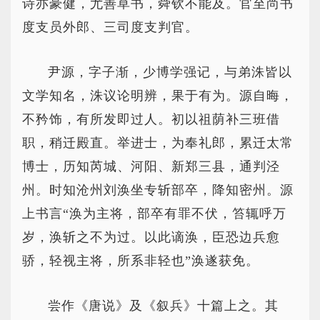
诗亦豪健，尤善草书，舜钦不能及。官至尚书
度支员外郎、三司度支判官。
尹源，字子渐，少博学强记，与弟洙皆以
文学知名，洙议论明辨，果于有为。源自晦，
不矜饰，有所发即过人。初以祖荫补三班借
职，稍迁殿直。举进士，为奉礼郎，累迁太常
博士，历知芮城、河阳、新郑三县，通判泾
州。时知沧州刘涣坐专斩部卒，降知密州。源
上书言“涣为主将，部卒有罪不伏，笞辄呼万
岁，涣斩之不为过。以此谪涣，臣恐边兵愈
骄，轻视主将，所系非轻也”涣遂获免。
尝作《唐说》及《叙兵》十篇上之。其