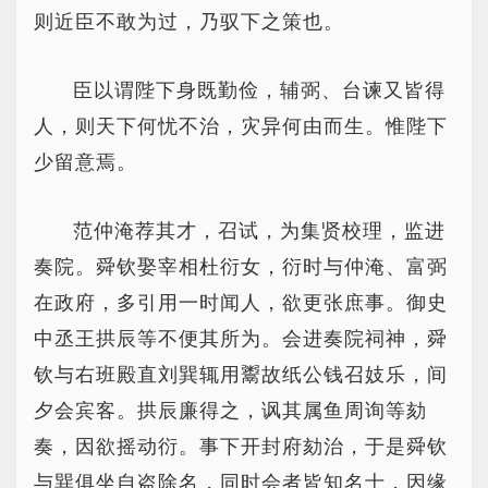
则近臣不敢为过，乃驭下之策也。
臣以谓陛下身既勤俭，辅弼、台谏又皆得
人，则天下何忧不治，灾异何由而生。惟陛下
少留意焉。
范仲淹荐其才，召试，为集贤校理，监进
奏院。舜钦娶宰相杜衍女，衍时与仲淹、富弼
在政府，多引用一时闻人，欲更张庶事。御史
中丞王拱辰等不便其所为。会进奏院祠神，舜
钦与右班殿直刘巽辄用鬻故纸公钱召妓乐，间
夕会宾客。拱辰廉得之，讽其属鱼周询等劾
奏，因欲摇动衍。事下开封府劾治，于是舜钦
与巽俱坐自盗除名，同时会者皆知名士，因缘