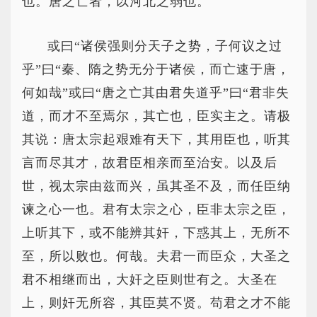
也。唐之亡者，以河北之弱也。
或曰“诸侯强则分天子之势，子何议之过
乎”曰“秦、隋之势无分于诸侯，而亡速于唐，
何如哉”或曰“唐之亡其由君失道乎”曰“君非失
道，而才不至焉尔，其亡也，臣实主之。请极
其说：唐太宗起艰难有天下，其用臣也，听其
言而尽其才，故君臣相亲而至治安。以及后
世，视太宗由兹而兴，虽其圣不及，而任臣纳
谏之心一也。君有太宗之心，臣非太宗之臣，
上听其下，或不能辨其奸，下惑其上，无所不
至，所以败也。何哉。夫君一而臣众，大圣之
君不相继而出，大奸之臣则世有之。大圣在
上，则奸无所容，其臣莫不贤。苟君之才不能