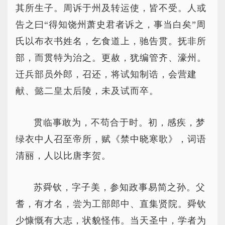
其所生子。周诉于州及转运使，皆不受。人或
告之曰“得知饶州萧史君者诉之，事当白矣”周
氏以布衣书姓名，乞食道上，驰告贯。抚非所
部，而贯特为治之。更赦，犹编管齐、濠州。
迁兵部员外郎，召还，将试知制诰，会营建
献、懿二皇太后陵，未及试而卒。
贯临事敢为，不苟合于时。初，感疾，梦
绿衣中人召至帝所，赋《禁中晓寒歌》，词语
清丽，人以比唐李贺。
苏舜钦，字子美，参知政事易简之孙。父
耆，有才名，尝为工部郎中、直集贤院。舜钦
少慷慨有大志，状貌怪伟。当天圣中，学者为