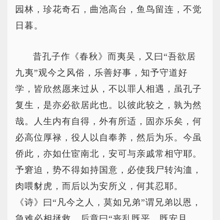
园林，珍花奇石，曲池高台，鱼鸟留连，不觉
日暮。
昔孔子作《春秋》而夷吴，又曰“吾欲居
九夷”观今之风俗，乐善好事，知予守道好
学，皆欣然愿来过从，不以罪人相遇，虽孔子
复生，是亦必欲居此也。以彼此较之，孰为然
哉。人生内有自得，外有所适，固亦乐矣，何
必高位厚禄，役人以自奉养，然后为乐。今虽
侨此，亦如仕宦南北，安可与亲戚常相守耶。
予窘迫，势不得如持国意，必使我尸转沟洫，
肉喂豺虎，而后以为安所义，何其忍耶。
《诗》曰“凡今之人，莫如兄弟”谓兄弟以恩，
急难必相拯救。后章曰“丧乱既平，既安且