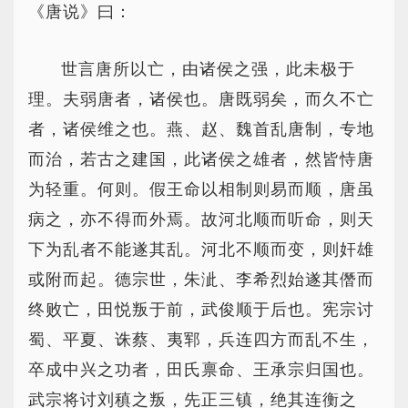
《唐说》曰：
世言唐所以亡，由诸侯之强，此未极于
理。夫弱唐者，诸侯也。唐既弱矣，而久不亡
者，诸侯维之也。燕、赵、魏首乱唐制，专地
而治，若古之建国，此诸侯之雄者，然皆恃唐
为轻重。何则。假王命以相制则易而顺，唐虽
病之，亦不得而外焉。故河北顺而听命，则天
下为乱者不能遂其乱。河北不顺而变，则奸雄
或附而起。德宗世，朱泚、李希烈始遂其僭而
终败亡，田悦叛于前，武俊顺于后也。宪宗讨
蜀、平夏、诛蔡、夷郓，兵连四方而乱不生，
卒成中兴之功者，田氏禀命、王承宗归国也。
武宗将讨刘稹之叛，先正三镇，绝其连衡之