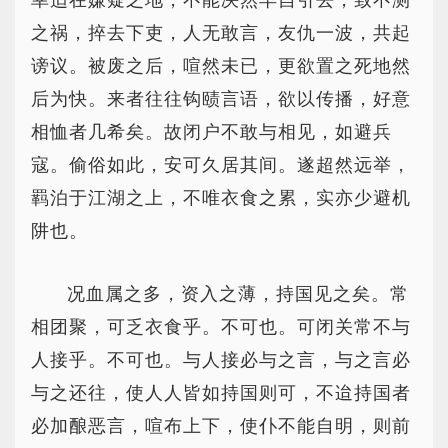
幸适在嫌疑之地，不能决然早自引去，致不测
之祸，捽去下吏，人无敢言，友仇一波，共起
谤议。被废之后，喧然未已，更欲置之死地然
后为快。来者往往钩赜言语，欲以传播，好意
相恤者几希矣。故闭户不敢与相见，如避兵
寇。偷俗如此，安可久居其间。遂超然远举，
羁泊于江湖之上，不唯衣食之累，实亦少避机
阱也。
况血属之多，资入之薄，持国见之矣。常
相团聚，可乏衣食乎。不可也。可闭关常不与
人接乎。不可也。与人接必与之言，与之言必
与之还往，使人人皆如持国则可，不迨持国者
必加酿恶言，喧布上下，使仆不能自明，则前