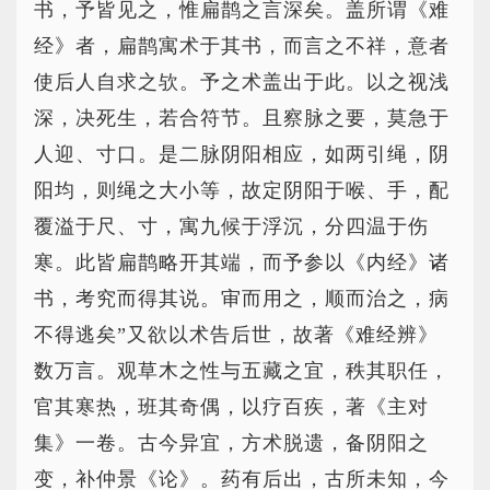
书，予皆见之，惟扁鹊之言深矣。盖所谓《难
经》者，扁鹊寓术于其书，而言之不祥，意者
使后人自求之欤。予之术盖出于此。以之视浅
深，决死生，若合符节。且察脉之要，莫急于
人迎、寸口。是二脉阴阳相应，如两引绳，阴
阳均，则绳之大小等，故定阴阳于喉、手，配
覆溢于尺、寸，寓九候于浮沉，分四温于伤
寒。此皆扁鹊略开其端，而予参以《内经》诸
书，考究而得其说。审而用之，顺而治之，病
不得逃矣”又欲以术告后世，故著《难经辨》
数万言。观草木之性与五藏之宜，秩其职任，
官其寒热，班其奇偶，以疗百疾，著《主对
集》一卷。古今异宜，方术脱遗，备阴阳之
变，补仲景《论》。药有后出，古所未知，今