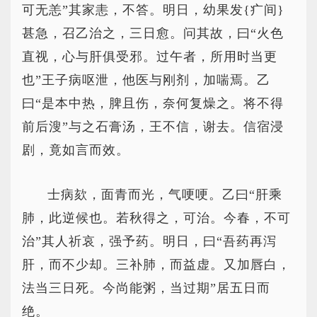
可无恙”其家恚，不答。明日，幼果发{疒间}
甚急，召乙治之，三日愈。问其故，曰“火色
直视，心与肝俱受邪。过午者，所用时当更
也”王子病呕泄，他医与刚剂，加喘焉。乙
曰“是本中热，脾且伤，奈何复燥之。将不得
前后溲”与之石膏汤，王不信，谢去。信宿浸
剧，竟如言而效。
士病欬，面青而光，气哽哽。乙曰“肝乘
肺，此逆候也。若秋得之，可治。今春，不可
治”其人祈哀，强予药。明日，曰“吾药再泻
肝，而不少却。三补肺，而益虚。又加唇白，
法当三日死。今尚能粥，当过期”居五日而
绝。