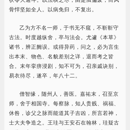
茯苓大逾斗。以法啖之尽，由是虽偏废，而风
骨悍坚如全人。以病免归，不复出。
乙为方不名一师，于书无不窥，不靳靳守
古法。时度越纵舍，卒与法会。尤遽《本草》
诸书，辨正阙误。或得异药，问之，必为言生
出本末、物色、名貌差别之详，退而考之皆
合。末年挛痹浸剧，知不可为，召亲戚诀别，
易衣待尽，遂卒，年八十二。
僧智缘，随州人，善医。嘉祐末，召至京
师，舍于相国寺。每察脉，知人贵贱、祸福、
休咎，诊父之脉而能道其子吉凶，所言若神，
士大夫争造之。王珪与王安石在翰林，珪疑古