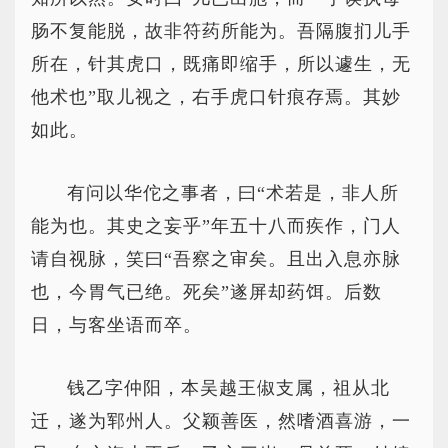
肠不复能脱，故非符药所能为。吾隔腹扪儿手
所在，针其虎口，既痛即缩手，所以遽生，无
他术也”取儿视之，右手虎口针痕存焉。其妙
如此。
有问以华佗之事者，曰“术若是，非人所
能为也。其史之妄乎”年五十八而疾作，门人
请自视脉，笑曰“吾察之审矣。且出入息亦脉
也，今胃气已绝。死矣”遂屏却药饵。后数
日，与客坐语而卒。
钱乙字仲阳，本吴越王俶支属，祖从北
迁，遂为郓州人。父颖善医，然嗜酒喜游，一