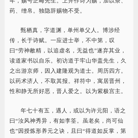
年，赐号正晦先生。上并作诗为赐，加以茶、
药、缯帛。独隐辞赐物不受。
甄栖真，字道渊，单州单父人。博涉经
传，长于诗赋。一应进士举，不中第，叹
曰“劳神敝精，以追虚名，无益也”遂弃其业，
读道家书以自乐。初访道于牢山华盖先生，久
之出游京师，因入建隆观为道士。周历四方。
以药术济人，不取其报。祥符中，寓居晋州，
性和静无所好恶，晋人爱之。以为紫极宫主。
年七十有五，遇人，或以为许元阳，语之
曰“汝风神秀异，有如李筌。虽老矣，尚可仙
也”因授炼形养元之诀，且曰“得道如反掌，第