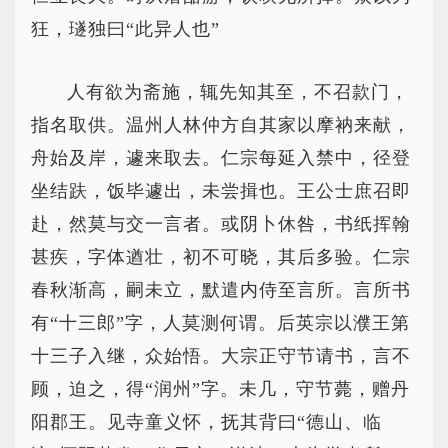
狂，璲独曰“此异人也”
人有欲为斋施，辄先知其至，不召款门，
指名取供。温州人林仲方自其家以摩衲来献，
舟始及岸，遽来取去。仁宗每延入禁中，径登
坐结趺，饭毕遽出，未尝揖也。王公士庶召即
赴，然莫与交一言者。或阴卜休咎，书纸挥翰
甚疾，字体遒壮，初不可晓，其后多验。仁宗
春秋渐高，嗣未立，默遣内侍至言所。言所书
有“十三郎”字，人莫测何谓。后英宗以濮王第
十三子入继，众始悟。大宗正守节请书，言不
顾，迫之，得“润州”字。未几，守节薨，赠丹
阳郡王。见寺童义怀，抚其背曰“德山、临