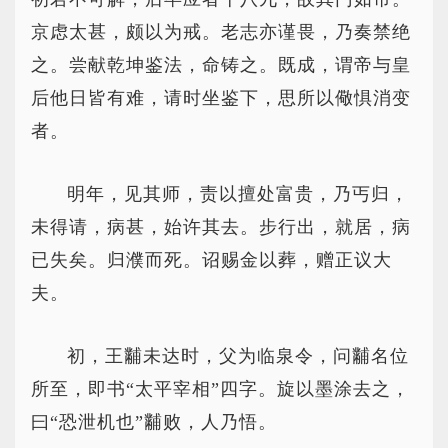
京虑太甚，颇以为戒。老志亦谨畏，乃奏禁绝
之。尝献乾坤鉴法，命铸之。既成，谓帝与皇
后他日皆有难，请时坐鉴下，思所以儆惧消变
者。
明年，见其师，责以擅处富贵，乃丐归，
未得请，病甚，始许其去。步行出，就居，病
已失矣。归濮而死。诏赐金以葬，赠正议大
夫。
初，王黼未达时，父为临泉令，问黼名位
所至，即书“太平宰相”四字。旋以墨涂去之，
曰“恐泄机也”黼败，人乃悟。