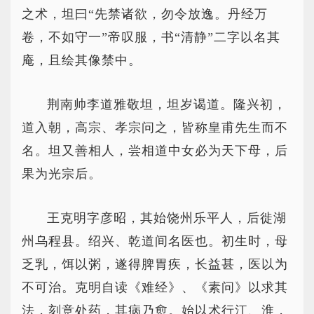
之术，坦曰“先禁诸欲，勿令放逸。丹经万
卷，不如守一”帝叹服，书“清静”二字以名其
庵，且绘其像禁中。
荆南帅李道雅敬坦，坦岁谒道。隆兴初，
道入朝，高宗、孝宗问之，皆称皇甫先生而不
名。坦又善相人，尝相道中女必为天下母，后
果为光宗后。
王克明字彦昭，其始饶州乐平人，后徙湖
州乌程县。绍兴、乾道间名医也。初生时，母
乏乳，饵以粥，遂得脾胃疾，长益甚，医以为
不可治。克明自读《难经》、《素问》以求其
法，刻意处药，其病乃愈。始以术行江、淮，