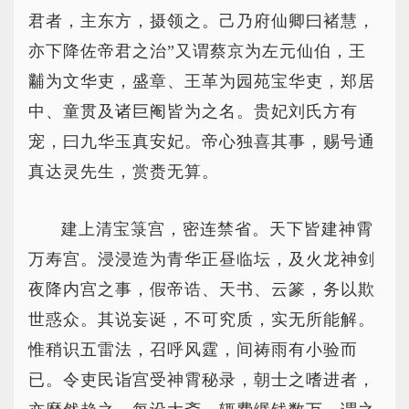
君者，主东方，摄领之。己乃府仙卿曰褚慧，
亦下降佐帝君之治”又谓蔡京为左元仙伯，王
黼为文华吏，盛章、王革为园苑宝华吏，郑居
中、童贯及诸巨阉皆为之名。贵妃刘氏方有
宠，曰九华玉真安妃。帝心独喜其事，赐号通
真达灵先生，赏赉无算。
建上清宝箓宫，密连禁省。天下皆建神霄
万寿宫。浸浸造为青华正昼临坛，及火龙神剑
夜降内宫之事，假帝诰、天书、云篆，务以欺
世惑众。其说妄诞，不可究质，实无所能解。
惟稍识五雷法，召呼风霆，间祷雨有小验而
已。令吏民诣宫受神霄秘录，朝士之嗜进者，