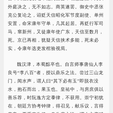
外庭决之，无不如志。商英遂罢。御史中丞张
克公复论之，诏贬天信昭化军节度副使、单州
安置，命宋康年守单，几其起居。再贬行军司
马，窜新州，又徒康年使广东，天信至数月，
死。京已再相，犹疑天信挟术多能，死未必
实，令康年选吏发棺验视焉。
魏汉津，本蜀黥卒也。自言师事唐仙人李
良号“李八百”者，授以鼎乐之法。尝过三山龙
门，闻水声，谓人曰“其下必有玉”即脱衣没
水，抱石而出，果玉也。皇祐中，与房庶俱以
善乐荐，时阮逸方定黍律，不获用。崇宁初犹
在，朝廷方协考钟律，得召见，献乐议，言得