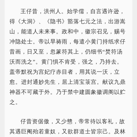
王仔昔，洪州人。始学儒，自言遇许逊，
得《大洞》、《隐书》豁落七元之法，出游嵩
山，能道人未来事。政和中，徽宗召见，赐号
冲隐处士。帝以旱祷雨，每遣小黄门持纸求仔
昔画，日又至，忽篆符其上，仍细书“焚符汤
沃而洗之”。黄门惧不肯受，强之，乃持去。
盖帝默祝为宫妃疗赤目者，用其说一沃，立
愈。进封通妙先生，居上清宝箓宫。献议九鼎
神器不可藏于外。乃于禁中建圆象徽调阁以贮
之。
仔昔资倨傲，又少戆，帝常待以客礼，故
其遇巨阉殆若童奴，又欲群道士皆宗己。及林