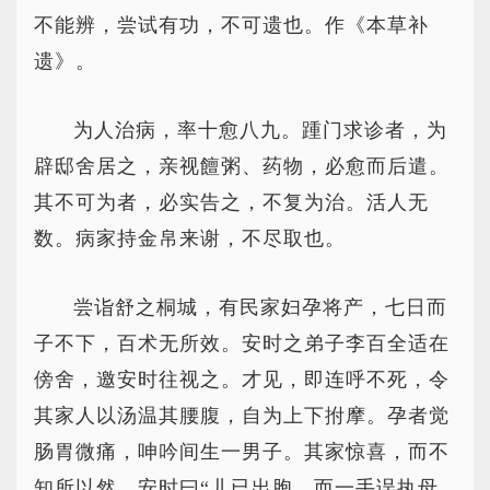
不能辨，尝试有功，不可遗也。作《本草补
遗》。
为人治病，率十愈八九。踵门求诊者，为
辟邸舍居之，亲视饘粥、药物，必愈而后遣。
其不可为者，必实告之，不复为治。活人无
数。病家持金帛来谢，不尽取也。
尝诣舒之桐城，有民家妇孕将产，七日而
子不下，百术无所效。安时之弟子李百全适在
傍舍，邀安时往视之。才见，即连呼不死，令
其家人以汤温其腰腹，自为上下拊摩。孕者觉
肠胃微痛，呻吟间生一男子。其家惊喜，而不
知所以然。安时曰“儿已出胞，而一手误执母