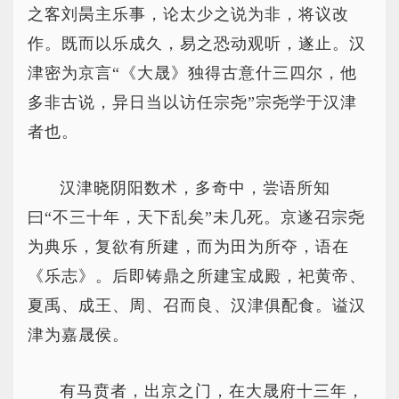
之客刘昺主乐事，论太少之说为非，将议改
作。既而以乐成久，易之恐动观听，遂止。汉
津密为京言“《大晟》独得古意什三四尔，他
多非古说，异日当以访任宗尧”宗尧学于汉津
者也。
汉津晓阴阳数术，多奇中，尝语所知
曰“不三十年，天下乱矣”未几死。京遂召宗尧
为典乐，复欲有所建，而为田为所夺，语在
《乐志》。后即铸鼎之所建宝成殿，祀黄帝、
夏禹、成王、周、召而良、汉津俱配食。谥汉
津为嘉晟侯。
有马贲者，出京之门，在大晟府十三年，