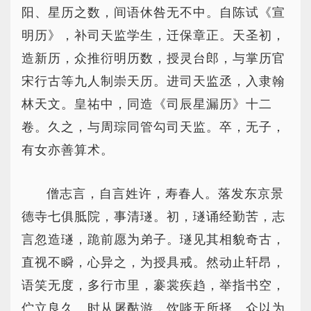
阳、星历之数，间语休咎无不中。自陈试《宣
明历》，补司天监学生，迁保章正。天圣初，
造新历，众推衍明历数，授灵台郎，与掌历官
宋行古等九人制崇天历。进司天监丞，入隶翰
林天文。皇祐中，同造《司辰星漏历》十二
卷。久之，与周琮同管勾司天监。卒，无子，
有女亦善算术。
僧志言，自言姓许，寿春人。落发东京景
德寺七俱胝院，事清璲。初，璲诵经勤苦，志
言忽造璲，跪前愿为弟子。璲见其相貌奇古，
直视不瞬，心异之，为授具戒。然动止轩昂，
语笑无度，多行市里，褰裳疾趋，举指书空，
伫立良久。时从屠酤游，饮啖无所择。众以为