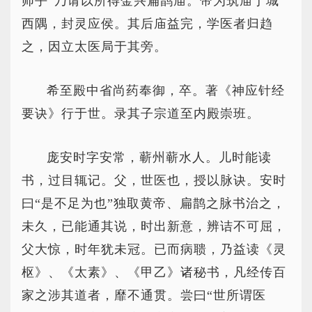
师乎”乃请以所得金兴扁鹊庙。帝为筑庙于城
西隅，封灵应侯。其后庙益完，学医者归趋
之，因立太医局于其旁。
希至殿中省尚药奉御，卒。著《神应针经
要诀》行于世。录其子宗道至内殿崇班。
庞安时字安常，蕲州蕲水人。儿时能读
书，过目辄记。父，世医也，授以脉诀。安时
曰“是不足为也”独取黄帝、扁鹊之脉书治之，
未久，已能通其说，时出新意，辨诘不可屈，
父大惊，时年犹未冠。已而病聩，乃益读《灵
枢》、《太素》、《甲乙》诸秘书，凡经传百
家之涉其道者，靡不通贯。尝曰“世所谓医