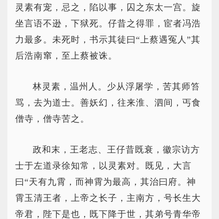
灵素有宠，忌之，陷以事，囚之东太一宫。旋
坐言语不逊，下狱死。仔昔之得罪，宦者冯浩
力最多。未死时，书示其徒曰“上蔡遇冤人”其
后浩南窜，至上蔡被诛。
林灵素，温州人。少从浮屠学，苦其师笞
骂，去为道士。善妖幻，往来淮、泗间，丐食
僧寺，僧寺苦之。
政和末，王老志、王仔昔既衰，徽宗访方
士于左道录徐知常，以灵素对。既见，大言
曰“天有九霄，而神霄为最高，其治曰府。神
霄玉清王者，上帝之长子，主南方，号长生大
帝君，陛下是也，既下降于世，其弟号青华帝