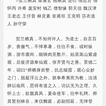
○贺兰栖真 柴通玄 甄栖真 楚衍 僧志言 僧
怀丙 许希 庞安时 钱乙 僧智缘 郭天信 魏汉津
王老志 王仔昔 林灵素 皇甫坦 王克明 莎衣道
人 孙守荣
贺兰栖真，不知何许人。为道士，自言百
岁。善服气，不惮寒暑，往往不食。或时纵
酒，游市廛间，能啖肉至数斤。始居嵩山紫虚
观，后徙济源奉仙观，张齐贤与之善。景德二
年，诏曰“师栖身岩壑，抗志烟霞，观心众妙
之门，脱屣浮云之外。朕奉希夷而为教，法清
静以临民，思得有道之人，访以无为之理。久
怀上士，欲觌真风，爰命使车，往申礼聘。师
其暂别林谷，来仪阙庭，必副招延，无惮登