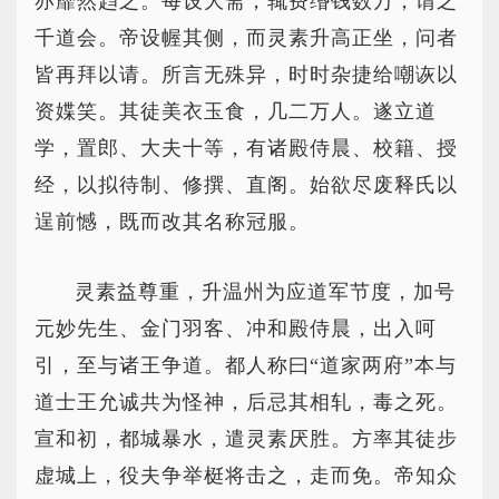
亦靡然趋之。每设大斋，辄费缗钱数万，谓之
千道会。帝设幄其侧，而灵素升高正坐，问者
皆再拜以请。所言无殊异，时时杂捷给嘲诙以
资媟笑。其徒美衣玉食，几二万人。遂立道
学，置郎、大夫十等，有诸殿侍晨、校籍、授
经，以拟待制、修撰、直阁。始欲尽废释氏以
逞前憾，既而改其名称冠服。
灵素益尊重，升温州为应道军节度，加号
元妙先生、金门羽客、冲和殿侍晨，出入呵
引，至与诸王争道。都人称曰“道家两府”本与
道士王允诚共为怪神，后忌其相轧，毒之死。
宣和初，都城暴水，遣灵素厌胜。方率其徒步
虚城上，役夫争举梃将击之，走而免。帝知众