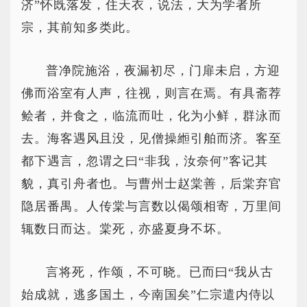
济”怀既落发，住天衣，说法，大为学者所
宗，其前知多类此。
普净院施浴，夜漏初尽，门扉未启，方迎
佛而浴室有人声，往视，则言在焉。有具斋荐
鲙者，并食之，临流而吐，化为小鲜，群泳而
去。海客遇风且没，见僧操縆引舶而济。客至
都下遇言，忽谓之曰“非我，汝奈何”客记其
貌，真引舟者也。与曹州士赵棠善，后棠弃官
隐居番禺。人传棠与言数以偈颂相寄，万里间
辄数日而达。棠死，亦盛夏身不坏。
言将死，作颂，不可晓。已而曰“我从古
始成就，逃多国土，今南国矣”仁宗遣内侍以