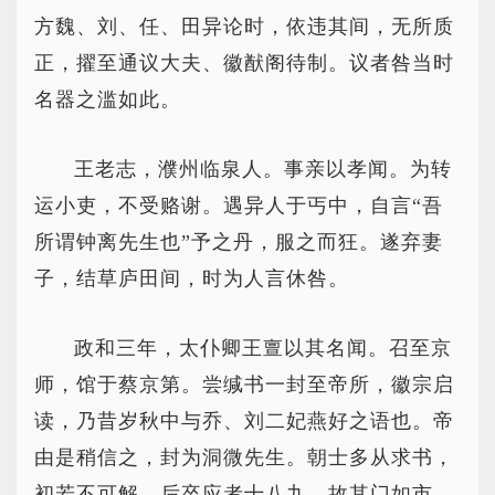
方魏、刘、任、田异论时，依违其间，无所质
正，擢至通议大夫、徽猷阁待制。议者咎当时
名器之滥如此。
王老志，濮州临泉人。事亲以孝闻。为转
运小吏，不受赂谢。遇异人于丐中，自言“吾
所谓钟离先生也”予之丹，服之而狂。遂弃妻
子，结草庐田间，时为人言休咎。
政和三年，太仆卿王亶以其名闻。召至京
师，馆于蔡京第。尝缄书一封至帝所，徽宗启
读，乃昔岁秋中与乔、刘二妃燕好之语也。帝
由是稍信之，封为洞微先生。朝士多从求书，
初若不可解，后卒应者十八九，故其门如市。