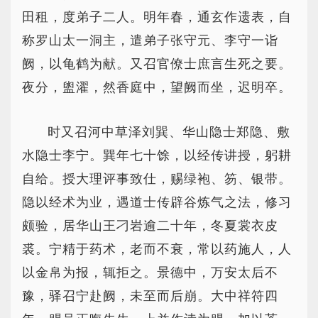
田租，度弟子二人。明年春，通玄作遗表，自
称罗山太一洞主，遣弟子张守元、李守一诣
阙，以龟鹤为献。又召官僚士庶言生死之要。
夜分，盥濯，然香庭中，望阙而坐，迟明卒。
时又召河中草泽刘巽、华山隐士郑隐、敷
水隐士李宁。巽年七十馀，以经传讲授，躬耕
自给。授大理评事致仕，赐绿袍、笏、银带。
隐以经术为业，遇道士传辟谷炼气之法，修习
颇验，居华山王刁岩逾二十年，冬夏裳衣皮
裘。宁精于药术，老而不衰，常以药施人，人
以金帛为报，辄拒之。景德中，万安太后不
豫，驿召宁赴阙，未至而后崩。大中祥符四