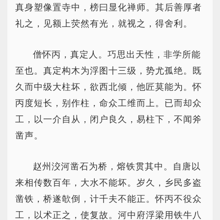
真身塑像置寺中，榜曰显化禅师。其后善厚者
礼之，见额上荧然有光，就视之，得舍利。
僧怀丙，真定人。巧思出天性，非学所能
至也。真定构木为浮图十三级，势尤孤绝。既
久而中级大柱坏，欲西北倾，他匠莫能为。怀
丙度短长，别作柱，命众工维而上。已而却众
工，以一介自从，闭户良久，易柱下，不闻斧
凿声。
赵州洨河凿石为桥，熔铁贯其中。自唐以
来相传数百年，大水不能坏。岁久，乡民多盗
凿铁，桥遂欹倒，计千夫不能正。怀丙不役众
工，以术正之，使复故。河中府浮梁用铁牛八