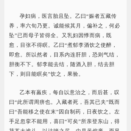
孕妇病，医言胎且坠。乙曰“娠者五藏传
养，率六旬乃更。诚能候其月，偏补之，何必
坠”已而母子皆得全。又乳妇因悸而病，既
愈，目张不得瞑。乙曰“煮郁李酒饮之使醉，
即愈。所以然者，目系内连肝胆，恐则气结，
胆衡不下。郁李能去结，随酒入胆，结去胆
下，则目能瞑矣”饮之，果验。
乙本有羸疾，每自以意治之，而后甚，叹
曰“此所谓周痹也。入藏者死，吾其已夫”既而
曰“吾能移之使在末”因自制药，日夜饮之。左
手足忽挛不能用，喜曰“可矣”所亲登东山，得