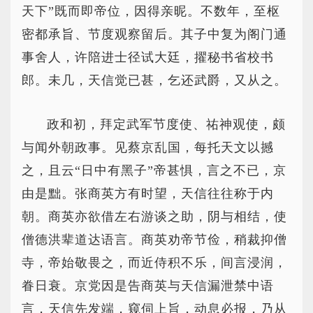
天下”既而即帝位，因得亲昵。不数年，至枢
密都承旨、节度观察留后。其子中复为阁门通
事舍人，许陪进士径试大廷，擢秘书省校书
郎。未几，天信觉已甚，乞还武爵，又从之。
政和初，拜定武军节度使、祐神观使，颇
与闻外朝政事。见蔡京乱国，每托天文以撼
之，且云“日中有黑子”帝甚惧，言之不已，京
由是黜。张商英方有时望，天信往往称于内
朝。商英亦欲借左右游谈之助，阴与相结，使
僧德洪辈道达语言。商英劝帝节俭，稍裁抑僧
寺，帝始敬畏之，而近侍积不乐，间言浸润，
眷日衰。京党因是告商英与天信漏泄禁中语
言，天信先发端，窥伺上旨，动息必报，乃从