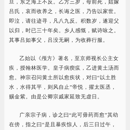
旦，东之海上不反。乙方三岁，母前死，姑嫁
吕氏，哀而收养之，长诲之医，乃告以家世。
即泣，请往迹寻，凡八九反。积数岁，遂迎父
以归，时已三十年矣。乡人感慨，赋诗咏之。
其事吕如事父，吕没无嗣，为收葬行服。
乙始以《颅方》著名，至京师视长公主女
疾，授翰林医学。皇子病瘈疭，乙进黄土汤而
愈。神宗召问黄土所以愈疾状，对曰“以土胜
水，水得其平，则风自止”帝悦，擢太医丞，
赐金紫。由是公卿宗戚家延致无虚日。
广亲宗子病，诊之曰“此可毋药而愈”其幼
在傍，指之曰“是且暴疾惊人，后三日过午，