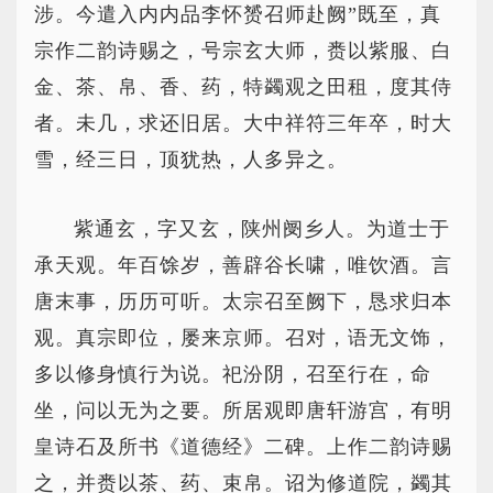
涉。今遣入内内品李怀赟召师赴阙”既至，真
宗作二韵诗赐之，号宗玄大师，赉以紫服、白
金、茶、帛、香、药，特蠲观之田租，度其侍
者。未几，求还旧居。大中祥符三年卒，时大
雪，经三日，顶犹热，人多异之。
紫通玄，字又玄，陕州阌乡人。为道士于
承天观。年百馀岁，善辟谷长啸，唯饮酒。言
唐末事，历历可听。太宗召至阙下，恳求归本
观。真宗即位，屡来京师。召对，语无文饰，
多以修身慎行为说。祀汾阴，召至行在，命
坐，问以无为之要。所居观即唐轩游宫，有明
皇诗石及所书《道德经》二碑。上作二韵诗赐
之，并赉以茶、药、束帛。诏为修道院，蠲其