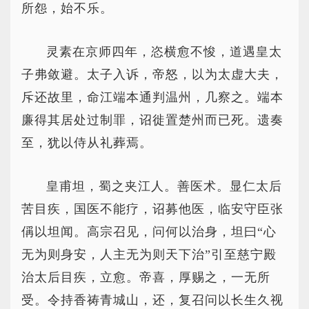
所怨，始不乐。
灵素在京师四年，恣横愈不悛，道遇皇太
子弗敛避。太子入诉，帝怒，以为太虚大夫，
斥还故里，命江端本通判温州，几察之。端本
廉得其居处过制罪，诏徙置楚州而已死。遗奏
至，犹以侍从礼葬焉。
皇甫坦，蜀之夹江人。善医术。显仁太后
苦目疾，国医不能疗，诏募他医，临安守臣张
偁以坦闻。高宗召见，问何以治身，坦曰“心
无为则身安，人主无为则天下治”引至慈宁殿
治太后目疾，立愈。帝喜，厚赐之，一无所
受。令持香祷青城山，还，复召问以长生久视