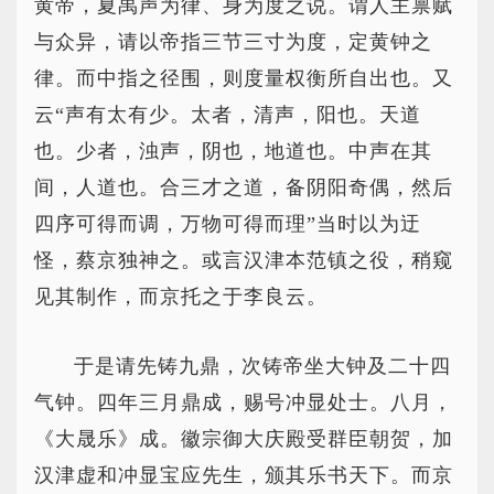
黄帝，夏禹声为律、身为度之说。谓人主禀赋
与众异，请以帝指三节三寸为度，定黄钟之
律。而中指之径围，则度量权衡所自出也。又
云“声有太有少。太者，清声，阳也。天道
也。少者，浊声，阴也，地道也。中声在其
间，人道也。合三才之道，备阴阳奇偶，然后
四序可得而调，万物可得而理”当时以为迂
怪，蔡京独神之。或言汉津本范镇之役，稍窥
见其制作，而京托之于李良云。
于是请先铸九鼎，次铸帝坐大钟及二十四
气钟。四年三月鼎成，赐号冲显处士。八月，
《大晟乐》成。徽宗御大庆殿受群臣朝贺，加
汉津虚和冲显宝应先生，颁其乐书天下。而京