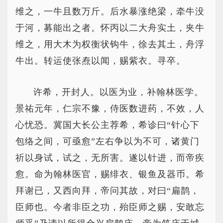
维之，一牛且数万斤。后水暴涨绝梁，牵牛没
于河，募能出之者。怀丙以二大舟实土，夹牛
维之，用大木为权衡状钩牛，徐去其土，舟浮
牛出。转运使张焘以闻，赐紫衣。寻卒。
许希，开封人。以医为业，补翰林医学。
景祐元年，仁宗不豫，侍医数进药，不效，人
心忧恐。冀国大长公主荐希，希诊曰“针心下
包络之间，可亟愈”左右争以为不可，诸黄门
祈以身试，试之，无所害。遂以针进，而帝疾
愈。命为翰林医官，赐绯衣、银鱼及器币。希
拜谢已，又西向拜，帝问其故，对曰“扁鹊，
臣师也。今者非臣之功，殆臣师之赐，安敢忘