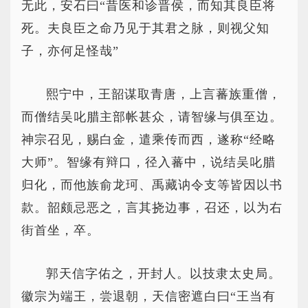
无此，安石曰“昔医和诊晋侯，而知其良臣将
死。夫良臣之命乃见于其君之脉，则视父知
子，亦何足怪哉”
熙宁中，王韶谋取青唐，上言蕃族重僧，
而僧结吴叱腊主部帐甚众，请智缘与俱至边。
神宗召见，赐白金，遣乘传而西，遂称“经略
大师”。智缘有辩口，径入蕃中，说结吴叱腊
归化，而他族俞龙珂、禹藏讷令支等皆因以书
款。韶颇忌恶之，言其挠边事，召还，以为右
街首坐，卒。
郭天信字佑之，开封人。以技隶太史局。
徽宗为端王，尝退朝，天信密遮白曰“王当有