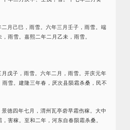
年二月己巳，雨雪。六年三月壬子，雨雪。端
未，雨雪。嘉熙二年二月乙未，雨雪。
三月戊子，雨雪。六年二月，雨雪。开庆元年
，雨雪。建隆三年春，厌次县陨霜杀桑，民不
。景德四年七月，渭州瓦亭砦早霜伤稼。大中
霜，害稼。至和二年，河东自春陨霜杀桑。