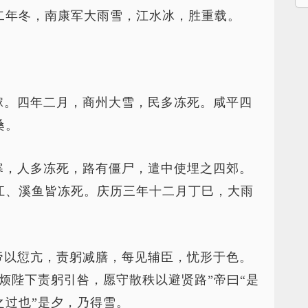
二年冬，南康军大雨雪，江水冰，胜重载。
。
稼。四年二月，商州大雪，民多冻死。咸平四
桑。
寒，人多冻死，路有僵尸，遣中使埋之四郊。
江、溪鱼皆冻死。庆历三年十二月丁巳，大雨
帝以愆亢，责躬减膳，每见辅臣，忧形于色。
烦陛下责躬引咎，愿守散秩以避贤路”帝曰“是
之过也”是夕，乃得雪。