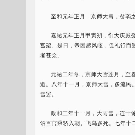
至和元年正月，京师大雪，贫弱
嘉祐元年正月甲寅朔，御大庆殿
宫架。是日，帝因感风眩，促礼行而
者甚众。
元祐二年冬，京师大雪连月，至
道。八年十一月，京师大雪，多流民
雪罢。
政和三年十一月，大雨雪，连十
诏百官乘轿入朝。飞鸟多死。七年十