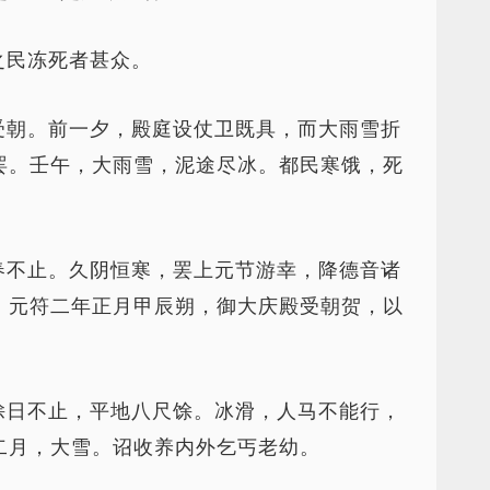
之民冻死者甚众。
受朝。前一夕，殿庭设仗卫既具，而大雨雪折
罢。壬午，大雨雪，泥途尽冰。都民寒饿，死
春不止。久阴恒寒，罢上元节游幸，降德音诸
。元符二年正月甲辰朔，御大庆殿受朝贺，以
馀日不止，平地八尺馀。冰滑，人马不能行，
二月，大雪。诏收养内外乞丐老幼。