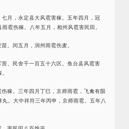
。七月，永定县大风雹害稼。五年四月，冠
县雨雹伤稼。八年五月，相州风雹害民田。
麦苗。闰五月，润州雨雹伤麦。
军营、民舍千一百五十六区。鱼台县风雹害
稼。
雹伤稼。三年四月丁巳，京师雨雹，飞禽有陨
弹丸。大中祥符三年丙申，京师雨雹。五年八
雹，害民田八百馀亩。