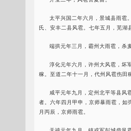
太平兴国二年六月，景城县雨雹
氏、安丰二县风雹。七年五月，芜湖
端拱元年三月，霸州大雨雹，杀
淳化元年六月，许州大风雹，坏
稼。至道二年十一月，代州风雹伤田
咸平元年九月，定州北平等县风
者。六年四月甲申，京师暴雨雹，如
月丙辰，京师雨雹。
天禧元年九月，镇戎军彭城砦风