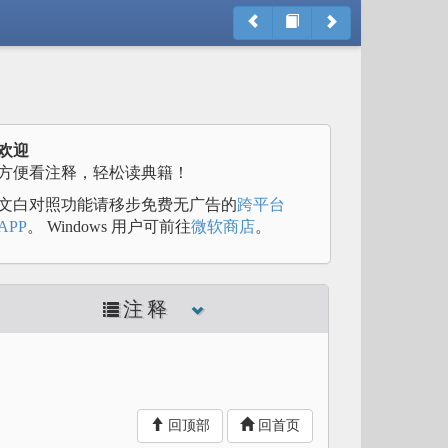
欢迎
方便看注释，轻松读典籍！
文白对照功能请移步免费无广告的
跨平台
APP
。 Windows 用户可前往
微软商店
。
注释
回顶部
回首页