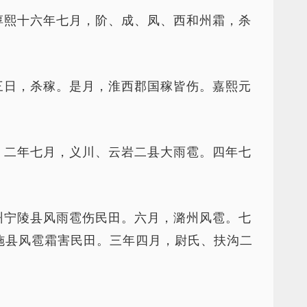
淳熙十六年七月，阶、成、凤、西和州霜，杀
三日，杀稼。是月，淮西郡国稼皆伤。嘉熙元
。二年七月，义川、云岩二县大雨雹。四年七
州宁陵县风雨雹伤民田。六月，潞州风雹。七
施县风雹霜害民田。三年四月，尉氏、扶沟二