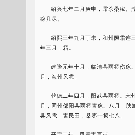
绍兴七年二月庚申，霜杀桑稼。
稼几尽。
绍熙三年九月丁未，和州陨霜连
年三月，霜。
建隆元年十月，临清县雨雹伤稼
月，海州风雹。
乾德二年四月，阳武县雨雹。宋
月，同州郃阳县雨雹害稼。八月，肤
县风雹，害民田，桑枣十损七八。
开宝二年，风雹害夏苗。