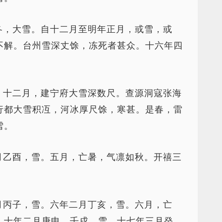
冬，大雪。自十二月至明年正月，或雪，或
不解。台州雪深丈馀，冻死者甚众。十六年四
。十二月，建宁府大雪深数尺。查源洞寇张海
行都大雪积冱，河冰厚尺馀，寒甚。是春，雷
雪。
月乙酉，雪。五月，亡暑，气凛如秋。开禧三
月丙子，雪。六年二月丁亥，雪。六月，亡
。十年二月庚申、壬戌，雪。十七年三月癸