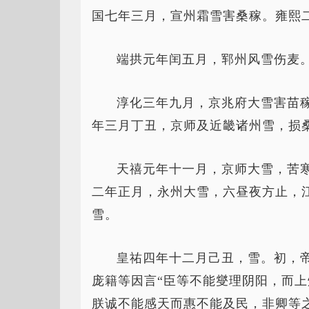
国七年三月，宣州霜雪害桑稼。雍熙
端拱元年闰五月，郓州风雪伤麦
淳化三年九月，京兆府大雪害苗
年三月丁丑，京师及近畿诸州雪，损
天禧元年十一月，京师大雪，苦
二年正月，永州大雪，六昼夜方止，
雪。
皇祐四年十二月己丑，雪。初，
庞籍等因言“臣等不能燮理阴阳，而上
朕诚不能感天而惠不能及民，非卿等