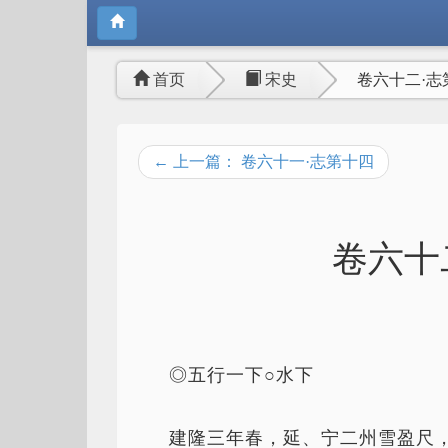
首页
宋史
卷六十二·志
← 上一篇： 卷六十一·志第十四
卷六十
◎五行一下○水下
建隆三年春，延、宁二州雪盈尺