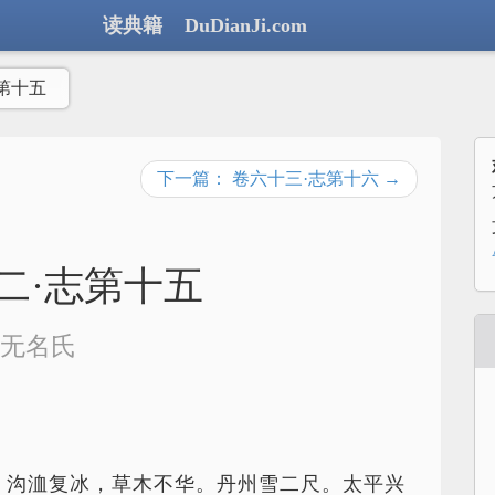
读典籍 DuDianJi.com
第十五
下一篇： 卷六十三·志第十六 →
二·志第十五
无名氏
，沟洫复冰，草木不华。丹州雪二尺。太平兴