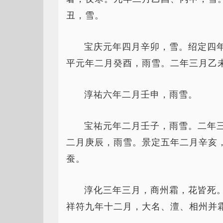
丑，雪。
宝庆元年四月辛卯，雪。绍定四
平元年二月癸酉，雨雪。二年三月乙
淳祐六年二月壬申，雨雪。
宝祐元年二月壬子，雨雪。二年
二月庚辰，雨雪。景定五年二月辛亥
蚕。
淳化三年三月，商州霜，花皆死
祥符九年十二月，大名、澶、相州并