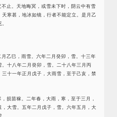
尺不止。天地晦冥，或雪未下时，阴云中有雪
，天寒甚，地冰如镜，行者不能定立。是月乙
死。
二月乙巳，雨雪。六年二月癸卯，雪。十三年
雪。十八年二月癸卯，雪。二十八年三月丙
。三十一年正月戊子，大雨雪，至于己亥，禁
寒，损苗稼。二年春，大雨，寒，至于三月，
丑，大雪。五年二月戊子，雪。六年五月，大
雪。