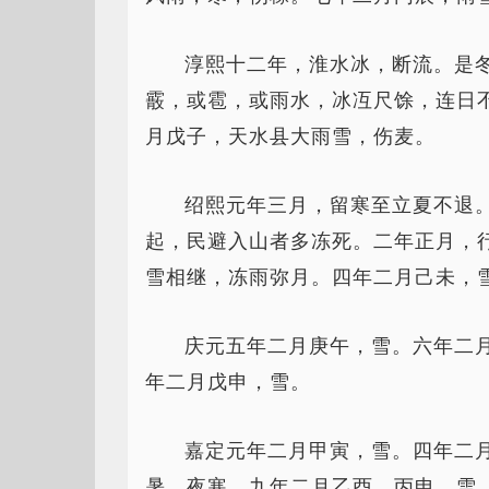
淳熙十二年，淮水冰，断流。是
霰，或雹，或雨水，冰冱尺馀，连日
月戊子，天水县大雨雪，伤麦。
绍熙元年三月，留寒至立夏不退
起，民避入山者多冻死。二年正月，
雪相继，冻雨弥月。四年二月己未，
庆元五年二月庚午，雪。六年二
年二月戊申，雪。
嘉定元年二月甲寅，雪。四年二
暑，夜寒。九年二月乙酉、丙申，雪