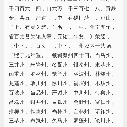
千四百六十四，口六万二千三百七十八。贡麸
金。县五：严道，〔中。有碉门砦。〕卢山，
〔上。有灵关砦。〕名山，〔中。熙宁五年，
省百丈县为镇入焉，元祐二年复。〕荣经，
〔中下。〕百丈。〔中下〕。州城内一茶场。
〔熙宁九年置。〕领羁縻州四十四。当马州、
三井州、来锋州、名配州、钳泰州、隶恭州、
画重州、罗林州、笼羊州、林波州、林烧州、
龙蓬州、敢川州、惊川州、祸眉州、木烛州、
百坡州、当品州、严城州、中川州、钳矣州、
昌磊州、钳并州、百颇州、会野州、富仁州、
推梅州、作重州、祸林州、金林州、诺祚州、
三恭州、布岚州、欠马州、罗蓬州、论川州、