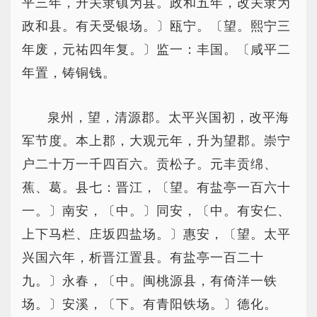
平三年，升关隶镇为县。政和五年，改关隶为
政和县。有天受银场。〕瓯宁。〔望。熙宁三
年废，元祐四年复。〕监一：丰国。〔咸平二
年置，铸铜钱。
泉州，望，清源郡。太平兴国初，改平海
军节度。本上郡，大观元年，升为望郡。崇宁
户二十万一千四百六。贡松子。元丰贡绵、
蕉、葛。县七：晋江，〔望。有盐亭一百六十
一。〕南安，〔中。〕同安，〔中。有安仁、
上下马栏、庄坂四盐场。〕惠安，〔望。太平
兴国六年，析晋江置县。有盐亭一百二十
九。〕永春，〔中。闽桃源县，有倚洋一铁
场。〕安溪，〔下。有青阳铁场。〕德化。