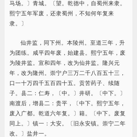
马场。〕青城。〔望。乾德中，自蜀州来隶。
熙宁五年军废，还隶蜀州，不知何年复来
隶。〕
仙井监，同下州。本陵州。至道三年，升
为团练。咸平四年废，始建县。熙宁五年，废
为陵井监。宣和四年，改为仙井监。隆兴元
年，改为隆州。崇宁户三万二千八百五十三，
口一十万四千五百四十五。贡苦药子、续随
子。县二：仁寿，〔中。〕井研。〔中下。〕
南渡后，增县二：贵平，〔中下。熙宁五年，
废入广都。乾道六年复。〕籍。〔中下。废复
同上。〕镇一：大安。〔旧永安镇。崇宁二年
改。〕盐井一。