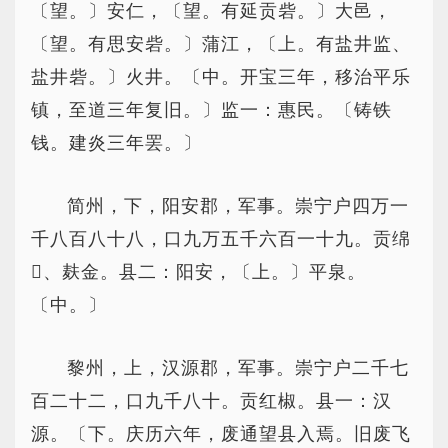
〔望。〕安仁，〔望。有延贡砦。〕大邑，
〔望。有思安砦。〕蒲江，〔上。有盐井监、
盐井砦。〕火井。〔中。开宝三年，移治平乐
镇，至道三年复旧。〕监一：惠民。〔铸铁
钱。建炎三年罢。〕
简州，下，阳安郡，军事。崇宁户四万一
千八百八十八，口九万五千六百一十九。贡绵
、麸金。县二：阳安，〔上。〕平泉。
〔中。〕
黎州，上，汉源郡，军事。崇宁户二千七
百二十二，口九千八十。贡红椒。县一：汉
源。〔下。庆历六年，废通望县入焉。旧废飞