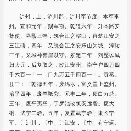
泸州，上，泸川郡，泸川军节度。本军事
州。宣和元年，赐军额。乾道六年，升本路安
抚使。嘉熙三年，筑合江之榕山，再筑江安之
三江碛，四年，又筑合江之安乐山为城。淳祐
三年，又城神臂崖以守。景定二年，刘整以城
归大元，后复取之，改江安州。崇宁户四万四
千六百一十一，口九万五千四百一十。贡葛。
县三：〔乾德五年，废绵水，富义置上监州。
治平四年，废羊羝砦。元丰二年，废白芀砦。
三年，废平夷堡，于罗池改筑安远砦。废大
硐、武宁二砦。五年，复置武宁砦，隶长宁
军。〕泸川，〔中。〕江安，〔中。有宁远、