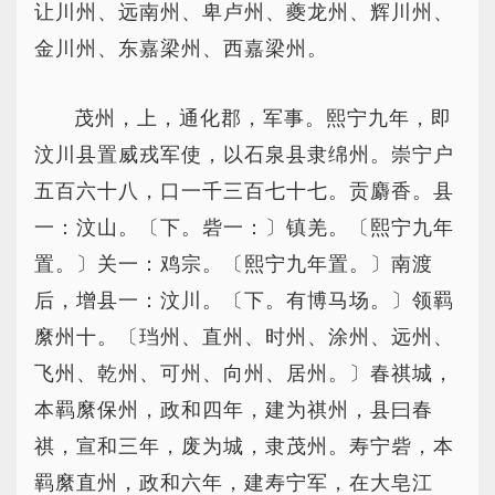
让川州、远南州、卑卢州、夔龙州、辉川州、
金川州、东嘉梁州、西嘉梁州。
茂州，上，通化郡，军事。熙宁九年，即
汶川县置威戎军使，以石泉县隶绵州。崇宁户
五百六十八，口一千三百七十七。贡麝香。县
一：汶山。〔下。砦一：〕镇羌。〔熙宁九年
置。〕关一：鸡宗。〔熙宁九年置。〕南渡
后，增县一：汶川。〔下。有博马场。〕领羁
縻州十。〔珰州、直州、时州、涂州、远州、
飞州、乾州、可州、向州、居州。〕春祺城，
本羁縻保州，政和四年，建为祺州，县曰春
祺，宣和三年，废为城，隶茂州。寿宁砦，本
羁縻直州，政和六年，建寿宁军，在大皂江