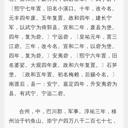
〔熙宁七年置，旧名小溪口。十年，改今名。
元丰四年废。五年复置。政和四年，建长宁
军，以武宁为倚郭县。宣和二年，废县为堡。
四年，复为砦。〕宁远砦，〔皇祐元年，置三
江砦。三年，改今名。宣和二年，以砦为堡。
四年，复为砦。〕安夷砦，〔熙宁六年置，旧
名婆娑。大观四年废。政和六年复置。〕石笋
堡。〔政和五年置。初名梅赖，后赐今名。〕
南渡后，县一：安宁。嘉定四年，升安夷砦为
县。有武宁、宁远二砦。
合州，中，巴川郡，军事。淳祐三年，移
州治于钓鱼山。崇宁户四万八千二百七十七，