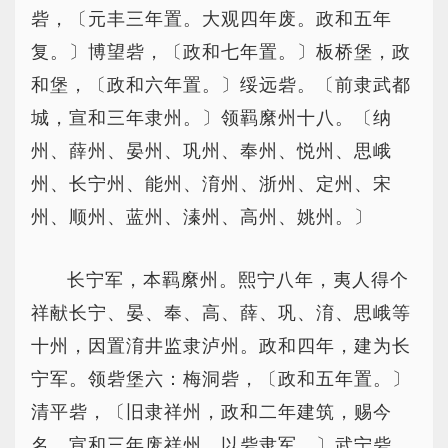
砦，〔元丰三年置。大观四年废。政和五年
复。〕博望砦，〔政和七年置。〕板桥堡，政
和堡，〔政和六年置。〕绥远砦。〔前隶武都
城，宣和三年隶州。〕领羁縻州十八。〔纳
州、薛州、晏州、巩州、奉州、悦州、思峨
州、长宁州、能州、淯州、浙州、定州、宋
州、顺州、蓝州、溱州、高州、姚州。〕
长宁军，本羁縻州。熙宁八年，夷人得个
祥献长宁、晏、奉、高、薛、巩、淯、思峨等
十州，因置淯井监隶泸州。政和四年，建为长
宁军。领砦堡六：梅洞砦，〔政和五年置。〕
清平砦，〔旧隶祥州，政和二年建筑，赐今
名。宣和三年废祥州，以砦隶军。〕武宁砦，