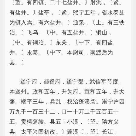
〔望。有四镇、二十七盐井。〕射洪，〔紧。
有盐井。〕盐亭，〔紧。熙宁五年，省永泰县
为镇入焉。有六盐井。〕通泉，〔上。有三铁
治。〕飞乌，〔中。有五盐井。〕铜山，
〔中。有铜冶。〕东关，〔中下。有四盐
井。〕永泰。〔中下。本尉司，南渡后为
县。〕
遂宁府，都督府，遂宁郡，武信军节度。
本遂州。政和五年，升为府。宣和五年，升大
藩。端平三年，兵乱，权治蓬溪砦。崇宁户四
万九千一百三十二，口一十万二千五百五十
五。贡樗蒲绫。县五：小溪，〔望。隋方义
县。太平兴国初改。〕蓬溪〔，望〕长江，