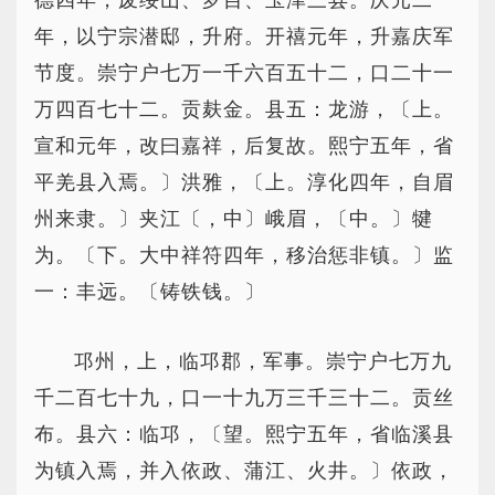
德四年，废绥山、罗目、玉津三县。庆元二
年，以宁宗潜邸，升府。开禧元年，升嘉庆军
节度。崇宁户七万一千六百五十二，口二十一
万四百七十二。贡麸金。县五：龙游，〔上。
宣和元年，改曰嘉祥，后复故。熙宁五年，省
平羌县入焉。〕洪雅，〔上。淳化四年，自眉
州来隶。〕夹江〔，中〕峨眉，〔中。〕犍
为。〔下。大中祥符四年，移治惩非镇。〕监
一：丰远。〔铸铁钱。〕
邛州，上，临邛郡，军事。崇宁户七万九
千二百七十九，口一十九万三千三十二。贡丝
布。县六：临邛，〔望。熙宁五年，省临溪县
为镇入焉，并入依政、蒲江、火井。〕依政，