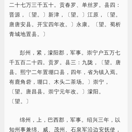
二十七万三千五十。贡春罗、单丝罗。县四：
晋源，〔望。〕新津，〔望。〕江原，〔望。
唐唐安县。开宝四年改。〕永康。〔望。蜀析
青城地置县。〕
彭州，紧，濛阳郡，军事。崇宁户五万七
千五百二十四。贡罗。县三：九陇，〔望。唐
县。熙宁二年置堋口县，四年，省为镇入焉。
有鹿角砦，堋口、木头二茶场。〕崇宁，
〔望。唐昌县。崇宁元年改。〕濛阳。
〔望。〕
绵州，上，巴西郡，军事。绍兴三年，以
知州事兼绵、威、茂州、石泉军沿边安抚使，