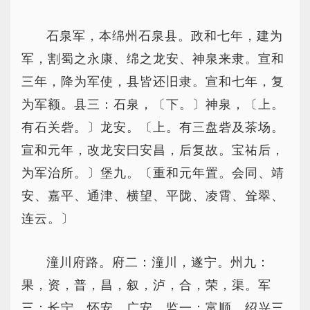
石泉军，本绵州石泉县。政和七年，建为
军，割蜀之永康、绵之龙安、神泉来隶。宣和
三年，降为军使，县皆还旧隶。宣和七年，复
为军额。县三：石泉，〔下。〕神泉，〔上。
有石关砦。〕龙安。〔上。有三盘砦及茶场。
宣和元年，改龙安曰安昌，后复故。宝祐后，
为军治所。〕堡九。〔重和元年置。会同、靖
安、嘉平、通津、横望、平陇、凌霄、耸翠、
连云。〕
潼川府路。府二：潼川，遂宁。州九：
果，资，普，昌，叙，泸，合，荣，渠。军
三：长宁，怀安，广安。监一：富顺。绍兴三