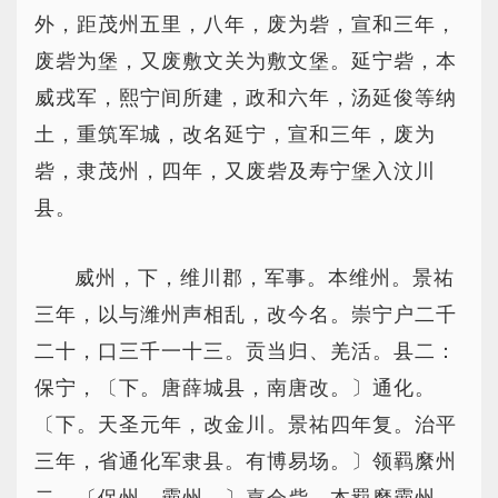
外，距茂州五里，八年，废为砦，宣和三年，
废砦为堡，又废敷文关为敷文堡。延宁砦，本
威戎军，熙宁间所建，政和六年，汤延俊等纳
土，重筑军城，改名延宁，宣和三年，废为
砦，隶茂州，四年，又废砦及寿宁堡入汶川
县。
威州，下，维川郡，军事。本维州。景祐
三年，以与潍州声相乱，改今名。崇宁户二千
二十，口三千一十三。贡当归、羌活。县二：
保宁，〔下。唐薛城县，南唐改。〕通化。
〔下。天圣元年，改金川。景祐四年复。治平
三年，省通化军隶县。有博易场。〕领羁縻州