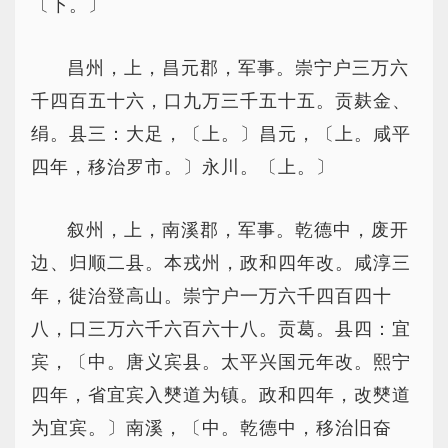
〔下。〕
昌州，上，昌元郡，军事。崇宁户三万六
千四百五十六，口九万三千五十五。贡麸金、
绢。县三：大足，〔上。〕昌元，〔上。咸平
四年，移治罗市。〕永川。〔上。〕
叙州，上，南溪郡，军事。乾德中，废开
边、归顺二县。本戎州，政和四年改。咸淳三
年，徙治登高山。崇宁户一万六千四百四十
八，口三万六千六百六十八。贡葛。县四：宜
宾，〔中。唐义宾县。太平兴国元年改。熙宁
四年，省宜宾入僰道为镇。政和四年，改僰道
为宜宾。〕南溪，〔中。乾德中，移治旧奋