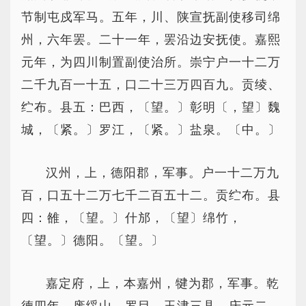
节制屯戍军马。五年，川、陕宣抚副使移司绵
州，六年罢。二十一年，罢沿边安抚使。嘉熙
元年，为四川制置副使治所。崇宁户一十二万
二千九百一十五，口二十三万四百九。贡绫、
纻布。县五：巴西，〔望。〕彰明〔，望〕魏
城，〔紧。〕罗江，〔紧。〕盐泉。〔中。〕
汉州，上，德阳郡，军事。户一十二万九
百，口五十二万七千二百五十二。贡纻布。县
四：雒，〔望。〕什邡，〔望〕绵竹，
〔望。〕德阳。〔望。〕
嘉定府，上，本嘉州，犍为郡，军事。乾