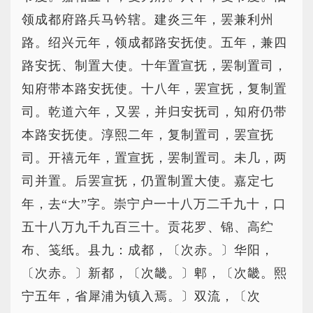
领成都府路兵马钤辖。建炎三年，罢兼利州
路。绍兴元年，领成都路安抚使。五年，兼四
路安抚、制置大使。十年置宣抚，罢制置司，
知府带本路安抚使。十八年，罢宣抚，复制置
司。乾道六年，又罢，并归安抚司，知府仍带
本路安抚使。淳熙二年，复制置司，罢宣抚
司。开禧元年，置宣抚，罢制置司。未几，两
司并置。后罢宣抚，仍置制置大使。嘉定七
年，去“大”字。崇宁户一十八万二千九十，口
五十八万九千九百三十。贡花罗、锦、高纻
布、笺纸。县九：成都，〔次赤。〕华阳，
〔次赤。〕新都，〔次畿。〕郫，〔次畿。熙
宁五年，省犀浦为镇入焉。〕双流，〔次