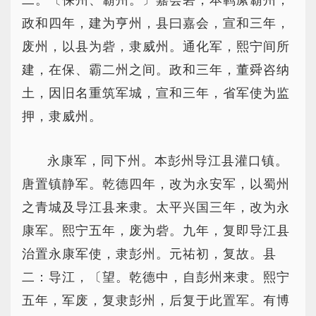
二。〔保州、霸州。〕嘉会砦，本羁縻霸州，
政和四年，建为亨州，县曰嘉会，宣和三年，
废州，以县为砦，隶威州。通化军，熙宁间所
建，在保、霸二州之间。政和三年，董舜咨纳
土，因旧名重筑军城，宣和三年，省军使为监
押，隶威州。
永康军，同下州。本彭州导江县灌口镇。
唐置镇静军。乾德四年，改为永安军，以蜀州
之青城及导江县来隶。太平兴国三年，改为永
康军。熙宁五年，废为砦。九年，复即导江县
治置永康军使，隶彭州。元祐初，复故。县
二：导江，〔望。乾德中，自彭州来隶。熙宁
五年，军废，复隶彭州，后复于此置军。有博