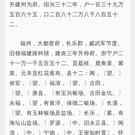
升建州为府。绍兴三十二年，户一百三十九万
五百六十五，口二百八十二万八千八百五十
二。
福州，大都督府，长乐郡，威武军节度。
旧领福建路钤辖，建炎三年升帅府。崇宁户二
十一万一千五百五十二。贡荔枝、鹿角菜、紫
菜。元丰贡红花蕉布。县十二：闽，〔望。〕
侯官，〔望。〕福清，〔望。〕古田，
〔望。〕唐县。〔有宝兴银场、古田金坑。〕
永福，〔望，有黄洋、保德二银场。〕长溪，
〔望。有玉林银场及盐场。〕长乐，〔紧。有
海坛山盐场。〕罗源，〔中。旧永正县。〕闽
清，〔中。〕宁德，〔中。王审知时置〕。怀