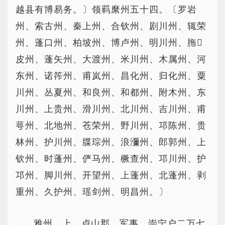
越县有博易务。〕领羁縻州五十四。〔罗岩
州、索古州、秦上州、合钦州、剧川州、辄荣
州、蓬口州、柏坡州、博卢州、明川州、胣
皮州、蓬矢州、大渡州、米川州、木属州、河
东州、诺筰州、甫岚州、昌化州、归化州、粟
川州、丛夏州、和良州、和都州、附木州、东
川州、上贵州、滑川州、北川州、吉川州、甫
萼州、北地州、苍荣州、野川州、邛陈州、贵
林州、护川州、牒琮州、浪瀰州、郎郭州、上
钦州、时蓬州、俨马州、橛查州、邛川州、护
邛州、脚川州、开望州、上蓬州、北蓬州、剥
重州、久护州、瑶剑州、明昌州。〕
雅州，上，卢山郡，军事。崇宁户二万七