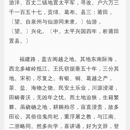
游洋、百丈二镇地置太平军，寻改。户六万三
千一百五十七，贡绵、葛布。县三：莆田，
〔望。自泉州与仙游同来隶。〕仙游，
〔望。〕兴化。〔中。太平兴国四年，析莆田
置县。〕
福建路，盖古闽越之地。其地东南际海，
西北多峻岭抵江。王氏窃据垂五十年，三分其
地。宋初，尽复之。有银、铜、葛越之产，
茶、盐、海物之饶。民安土乐业，川源浸灌，
田畴膏沃，无凶年之忧。而土地迫狭，生籍繁
夥。虽硗确之地，耕耨殆尽，亩直浸贵，故多
田讼。其俗信鬼尚祀，重浮屠之教，与江南、
二浙略同。然多向学，喜讲诵，好为文辞，登