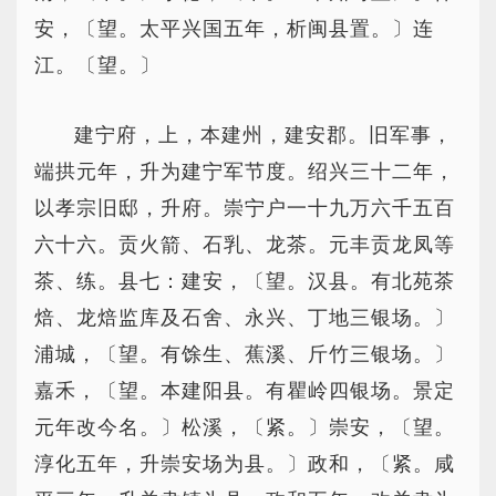
安，〔望。太平兴国五年，析闽县置。〕连
江。〔望。〕
建宁府，上，本建州，建安郡。旧军事，
端拱元年，升为建宁军节度。绍兴三十二年，
以孝宗旧邸，升府。崇宁户一十九万六千五百
六十六。贡火箭、石乳、龙茶。元丰贡龙凤等
茶、练。县七：建安，〔望。汉县。有北苑茶
焙、龙焙监库及石舍、永兴、丁地三银场。〕
浦城，〔望。有馀生、蕉溪、斤竹三银场。〕
嘉禾，〔望。本建阳县。有瞿岭四银场。景定
元年改今名。〕松溪，〔紧。〕崇安，〔望。
淳化五年，升崇安场为县。〕政和，〔紧。咸