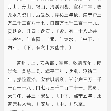
月山、丹山、银山、清溪四县。宣和二年，改
龙水为资川，后复故，淳祐三年废。崇宁户三
万二千二百八十七，口四万七千二百一十九。
贡麸金。县四：盘石，〔紧。有一十八盐井、
一铁治。〕资阳，〔紧。〕龙水，〔中下。〕
内江。〔下。有六十六盐井。〕
普州，上，安岳郡，军事。乾德五年，废
崇龛、普慈二县。端平三年，兵乱。淳祐三
年，据险置治。宝祐以后废。崇宁户三万二千
一百一十八，口七万三千二百二十一。贡葛、
天门冬。县三：安岳，〔中下。熙宁五年，废
普康县入焉。〕安居，〔中。〕乐至。