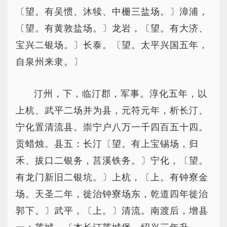
〔望。有吴惯、沐犊、中栅三盐场。〕漳浦，
〔望。有黄敦盐场。〕龙岩，〔望。有大济、
宝兴二银场。〕长泰。〔望。太平兴国五年，
自泉州来隶。〕
汀州，下，临汀郡，军事。淳化五年，以
上杭、武平二场并为县，元符元年，析长汀、
宁化置清流县。崇宁户八万一千四百五十四。
贡蜡烛。县五：长汀〔望。有上宝锡场，归
禾、拔口二银务，莒溪铁务。〕宁化，〔望。
有龙门新旧二银坑。〕上杭，〔上。有钟寮金
场。天圣二年，徙治钟寮场东，乾道四年徙治
郭下。〕武平，〔上。〕清流。南渡后，增县