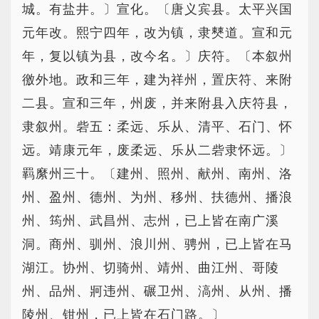
城。有盐井。〕宣化。〔唐义宾县。太平兴国
元年改。熙宁四年，改为镇，隶僰道。宣和元
年，复以镇为县，改今名。〕庆符。〔本叙州
徼外地。政和三年，建为祥州，置庆符、来附
二县。宣和三年，州废，并来附县入庆符县，
隶叙州。砦五：柔远、乐从、清平、石门、怀
远。靖康元年，废柔远、乐从二砦隶怀远。〕
羁縻州三十。〔建州、照州、献州、南州、洛
州、盈州、德州、为州、移州、扶德州、播浪
州、筠州、武昌州、志州，已上皆在南广溪
洞。商州、驯州、浪川州、骋州，已上皆在马
湖江。协州、切骑州、靖州、曲江州、哥陵
州、品州、牁违州、碾卫州、滈州、从州、播
陵州、钳州，已上皆在石门路。〕