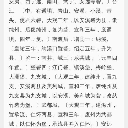
安夷、西宁远、南田、武宁、安远等砦。〕合
江。〔中。有遥埧、青山、安溪、小溪、带
头、使君六砦。大观三年，以安溪砦为县，隶
纯州。后废纯州，复为砦。宣和三年，废遥
埧。四年，复。〕南渡后，增县一：纳溪。
〔皇祐三年，纳溪口置砦。绍定五年，升为
县。〕监一：南井。城三：乐共城，〔元丰四
年置。〕堡砦四：江门砦、镇溪堡、梅岭堡、
大洲堡。九支城，〔大观二年，建纯州，置九
支、安溪两县及美利城。宣和三年，废纯州及
九支县为九支城，以安溪、美利城为砦，改慈
竹砦为堡。〕武都城。〔大观三年，建滋州，
置承流、仁怀两县。宣和三年，废州为武都
城，以仁怀为堡，承流县并入仁怀。〕安远