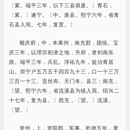
〔紧。端平三年，以下三县俱废。〕青石，
〔紧。〕遂宁。〔中。唐县。熙宁六年，省青
石县入焉。七年，复置。〕
顺庆府，中，本果州，南充郡，团练。宝
庆三年，以理宗初潜之地，升府，隶剑南东
路。端平三年，兵乱。淳祐九年，徙治青居
山。崇宁户五万五千四百九十三，口一十三万
三百一十三。贡丝布、天门冬。县三：南充，
〔望。熙宁六年，省流溪县为镇入焉。绍兴二
十七年，复为县。〕西充，〔望。〕流溪。
〔望。〕
资州，上，资阳郡，军事。乾德五年，废