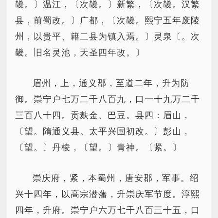
畿。〕温江，〔次畿。〕新繁，〔次畿。汉繁
县，前蜀改。〕广都，〔次畿。熙宁五年废陵
州，以贵平、籍二县为镇入焉。〕灵泉〔。次
畿。旧名灵池，天圣四年改。〕
眉州，上，通义郡，至道二年，升为防
御。崇宁户七万二千八百九，口一十九万二千
三百八十四。贡麸金、巴豆。县四：眉山，
〔望。隋通义县。太平兴国初改。〕彭山，
〔望。〕丹棱，〔望。〕青神。〔紧。〕
崇庆府，紧，本蜀州，唐安郡，军事。绍
兴十四年，以高宗潜藩，升崇庆军节度。淳熙
四年，升府。崇宁户六万七千八百三十五，口