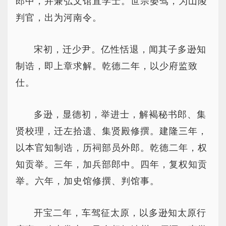
郎中，并兼弘文馆直学士。世宗晏驾，为山陵
判官，出为河南令。
宋初，迁少尹。亿性恬退，闻其子多逊知
制诰，即上章求解。乾德二年，以少府监致
仕。
多逊，显德初，举进士，解褐秘书郎、集
贤校理，迁左拾遗、集贤殿修撰。建隆三年，
以本官知制诰，历祠部员外郎。乾德二年，权
知贡举。三年，加兵部郎中。四年，复权知贡
举。六年，加史馆修撰、判馆事。
开宝二年，车驾征太原，以多逊知太原行