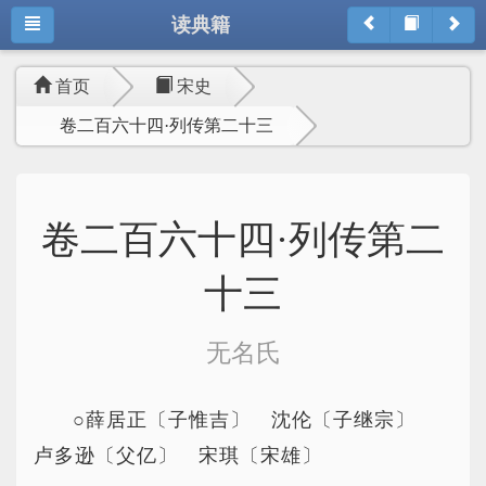
读典籍
首页
宋史
卷二百六十四·列传第二十三
卷二百六十四·列传第二
十三
无名氏
○薛居正〔子惟吉〕 沈伦〔子继宗〕
卢多逊〔父亿〕 宋琪〔宋雄〕