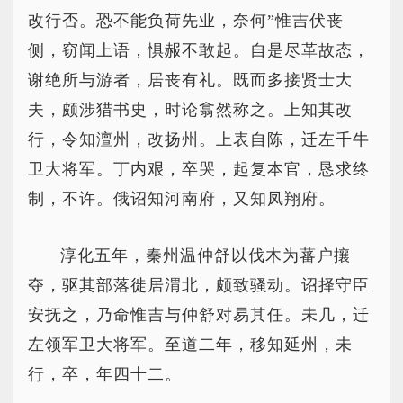
改行否。恐不能负荷先业，奈何”惟吉伏丧
侧，窃闻上语，惧赧不敢起。自是尽革故态，
谢绝所与游者，居丧有礼。既而多接贤士大
夫，颇涉猎书史，时论翕然称之。上知其改
行，令知澶州，改扬州。上表自陈，迁左千牛
卫大将军。丁内艰，卒哭，起复本官，恳求终
制，不许。俄诏知河南府，又知凤翔府。
淳化五年，秦州温仲舒以伐木为蕃户攘
夺，驱其部落徙居渭北，颇致骚动。诏择守臣
安抚之，乃命惟吉与仲舒对易其任。未几，迁
左领军卫大将军。至道二年，移知延州，未
行，卒，年四十二。