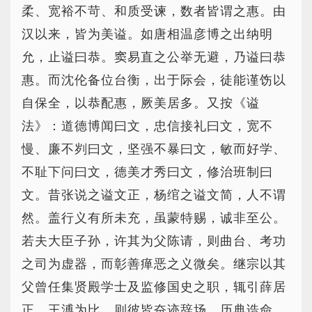
柔、宽裕不苛、和质受谏，数者皆谓之惠。由
汉以来，皆为美谥。如唐相温彦博之出纳明
允，止谥曰恭。窦易直之公举无避，乃谥曰恭
惠。而沈伦备位台衡，出于际会，徒能谨饬以
自保全，以恭配惠，厥美居多。又按《谥
法》：道德博闻曰文，忠信接礼曰文，宽不
慢、廉不刿曰文，坚强不暴曰文，敏而好学、
不耻下问曰文，德美才秀曰文，修治班制曰
文。昔张说之谥文正，杨绾之谥文简，人不谓
然。盖行义有所未充，虽蒙特赐，诚非至公。
若夫大臣子孙，许其为父陈请，则曲台、考功
之司为虚器，而彰善瘅恶之义微矣。继宗以其
父曾任集贤殿学士及监修国史之职，辄引薛居
正、王溥为比，则彼皆奋迹辞场，历典诰命，