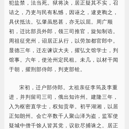
犯盐禁，法当死。狱将决，居正疑其不实，召
诘之，乃吏与民有私憾，因诬之，逮吏鞫之，
具伏抵法。弘肇虽怒甚，亦无以屈。周广顺
初，迁比部员外郎，领三司推官，旋知制诰。
周祖征兖州，诏居正从行，以劳加都官郎中。
显德三年，迁左谏议大夫，擢弘文馆学士，判
馆事。六年，使沧州定民租。未几，以材干闻
于朝，擢刑部侍郎，判吏部铨。
宋初，迁户部侍郎。太祖亲征李筠及李重
进，并判留司三司，俄出知许州。建隆三年，
入为枢密直学士，权知贡举。初平湖湘，以居
正知朗州。会亡卒数千人聚山泽为盗，监军使
疑城中僧千馀人皆其党，议欲尽捕诛之。居正