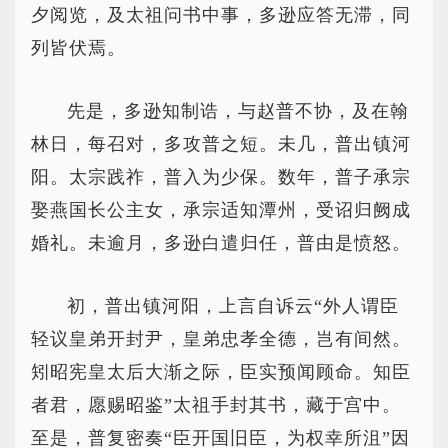
夕阅览，及太祖问书中事，多逊应答无滞，同
列皆伏焉。
先是，多逊知制诰，与赵普不协，及在翰
林日，每召对，多攻普之短。未几，普出镇河
阳。太宗践祚，普入为少保。数年，普子承宗
娶燕国长公主女，承宗适知潭州，受诏归阙成
婚礼。未逾月，多逊白遣归任，普由是愤怒。
初，普出镇河阳，上言自诉云“外人谓臣
轻议皇弟开封尹，皇弟忠孝全德，岂有间然。
矧昭宪皇太后大渐之际，臣实预闻顾命。知臣
者君，愿赐昭鉴”太祖手封其书，藏于宫中。
至是，普复密奏“臣开国旧臣，为权幸所沮”因