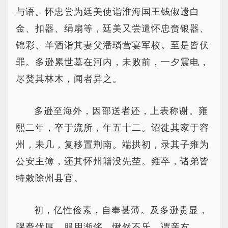
与语。怀忠尝为廷美使诣淮海国王钱俶遗白
金、扣器、绢扇等，廷美又尝遣怀忠赍银器、
锦彩、羊酒诣其妻父潘璘营宴军校。至是皆伏
罪。多逊累世墓在河内，未败前，一夕震电，
尽焚其林木，闻者异之。
多逊至海外，因部送者还，上表称谢。雍
熙二年，卒于流所，年五十二。诏徙其家于容
州，未几，复移置荆南。端拱初，录其子雍为
公安主簿，还其怀州籍没先茔。雍卒，诸弟皆
特敕除州县官。
初，亿性俭素，自奉甚薄。及多逊贵显，
赐赉优厚，服用渐侈，愀然不乐，谓亲友