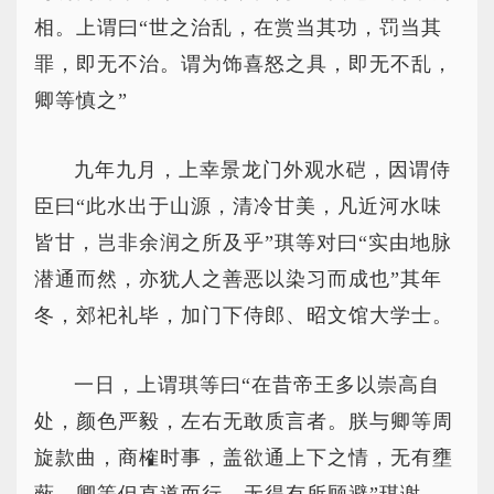
相。上谓曰“世之治乱，在赏当其功，罚当其
罪，即无不治。谓为饰喜怒之具，即无不乱，
卿等慎之”
九年九月，上幸景龙门外观水硙，因谓侍
臣曰“此水出于山源，清冷甘美，凡近河水味
皆甘，岂非余润之所及乎”琪等对曰“实由地脉
潜通而然，亦犹人之善恶以染习而成也”其年
冬，郊祀礼毕，加门下侍郎、昭文馆大学士。
一日，上谓琪等曰“在昔帝王多以崇高自
处，颜色严毅，左右无敢质言者。朕与卿等周
旋款曲，商榷时事，盖欲通上下之情，无有壅