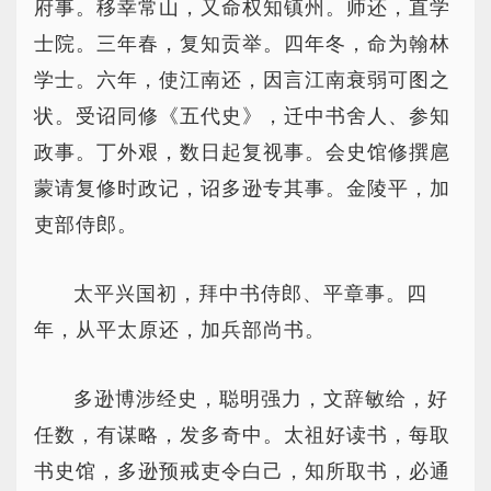
府事。移幸常山，又命权知镇州。师还，直学
士院。三年春，复知贡举。四年冬，命为翰林
学士。六年，使江南还，因言江南衰弱可图之
状。受诏同修《五代史》，迁中书舍人、参知
政事。丁外艰，数日起复视事。会史馆修撰扈
蒙请复修时政记，诏多逊专其事。金陵平，加
吏部侍郎。
太平兴国初，拜中书侍郎、平章事。四
年，从平太原还，加兵部尚书。
多逊博涉经史，聪明强力，文辞敏给，好
任数，有谋略，发多奇中。太祖好读书，每取
书史馆，多逊预戒吏令白己，知所取书，必通