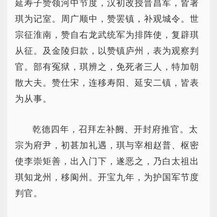
延寿子赞领河中节度，汉初改授晋昌军，皆署
琪为记室。周广顺中，赞罢镇，补观城令。世
宗征淮南，赞自右龙武统军为排阵使，复辟琪
从征。及金陵归款，以赞镇庐州，表为观察判
官。部有冤狱，琪辨之，免死者三人，特加朝
散大夫。赞仕宋，连移寿阳、延安二镇，皆表
为从事。
乾德四年，召拜左补阙、开封府推官。太
宗为府尹，初甚加礼遇，琪与宰相赵普、枢密
使李崇矩善，出入门下，遂恶之，乃白太祖出
琪知龙州，移阆州。开宝九年，为护国军节度
判官。