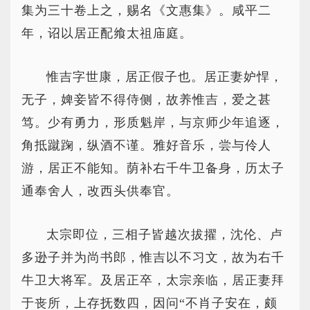
集为三十卷上之，赐名《文惠集》。咸平二
年，诏以居正配飨太祖庙庭。
惟吉字世康，居正假子也。居正妻妒悍，
无子，婢妾皆不得侍侧，故养惟吉，爱之甚
笃。少有勇力，形质魁岸，与京师少年追逐，
角抵蹴踘，纵酒不谨。雅好音乐，尝与伶人
游，居正不能知。荫补右千牛卫备身，历太子
通奉舍人，改西头供奉官。
太宗即位，三相子皆越次拔擢，沈伦、卢
多逊子并为尚书郎，惟吉以不习文，故为右千
牛卫大将军。及居正卒，太宗亲临，居正妻拜
于丧所，上存抚数四，因问“不肖子安在，颇