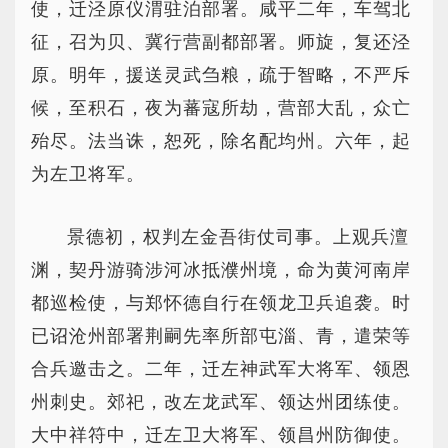
使，迁泾原仪渭驻泊部署。咸平二年，车驾北
征，召为贝、冀行营副都部署。师旋，复还泾
原。明年，援送灵武刍粮，疏于智略，不严斥
候，至积石，夜为蕃寇所劫，营部大乱，众亡
殆尽。法当诛，恕死，除名配均州。六年，起
为左卫将军。
景德初，权判左金吾街仗司事。上观兵澶
渊，契丹游骑涉河冰抵濮州境，命为黄河南岸
都巡检使，与郑怀德自行在领龙卫兵追袭。时
已诏沧州部署荆嗣先率所部屯淄、青，遣荣等
合兵邀击之。二年，迁左神武军大将军、领恩
州刺史。郊祀，改左龙武军、领达州团练使。
大中祥符中，迁左卫大将军、领昌州防御使。