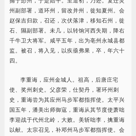
捕于彭州，于是始平。至道初，乃还。复迁灵
州副部署，道环州，留改并州，徙知夏州。会
赵保吉归款，召还，次伏落津，移知石州，徙
石、隰副部署。未几，以转饷河西失期，降右
千牛卫大将军。咸平五年，出为亳州永城县都
监。被召，将入见，以疾亟弗果，卒，年六十
四。
李重诲，应州金城人。祖高，后唐庄宅
使、奖州刺史。父彦荣，仕契丹，署环州刺
史，重诲尝为其应州马步军都指挥使。太平兴
国五年，潘美出师御寇，重诲从其节度使萧咄
李迎战于代州北岭，大败。美斩咄李，擒重诲
以献。太宗召见，补邓州马步军都指挥使。会