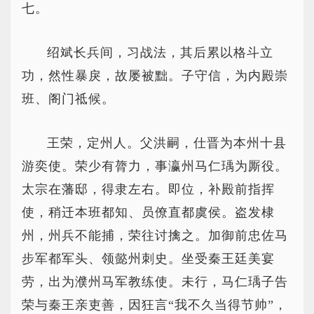
七。
绍斌长兵间，习战法，其后累以格斗立
功，然性暴戾，故屡被黜。子守信，为内殿崇
班、阁门祗候。
王荣，定州人。父洪嗣，仕晋为本州十县
游奕使。荣少有膂力，事瀛州马仁瑀为厮役。
太宗在藩邸，得隶左右。即位，补殿前指挥
使，稍迁本班都知、员僚直都虞侯。盗发棣
州，州兵不能捕，荣往讨擒之。加御前忠佐马
步军都军头、领懿州刺史。坐受秦王廷美宴
劳，出为濮州马军教练使。未行，马仁瑀子告
荣与秦王亲吏善，因狂言“我不久当得节帅”，