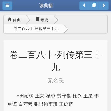
读典籍
首页
宋史
卷二百八十·列传第三十九
卷二百八十·列传第三十
九
无名氏
○田绍斌 王荣 杨琼 钱守俊 徐兴 王杲 李
重诲 白守素 张思钧李琪 王延范