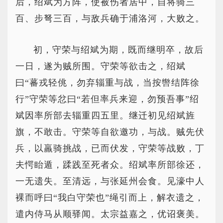
后，绍斌为方阵，使被伤者居中，自将骑三
百、步弩三百，与敌兵确于浦洛河，大败之。
初，守荣与绍斌为期，既而继明卒，故后
一日，遂为贼所围。守荣等欲击之，绍斌
曰“蕃戎轻佻，勿弃辎重与战，当按辔结阵徐
行”守荣等忿曰“若但率兵来迎，勿预吾事”绍
斌因率所部去辎重四五里。继迁初见绍斌旌
旗，不敢击。守荣等自欲邀功，与战。贼先伏
兵，以羸骑挑战，已而伏发，守荣等战败，丁
夫愕眙遁，蹂践至死者众。绍斌率所部徐还，
一无遗失。至清远，与张延州会食。见濠中人
裸而呼曰“我白守荣也”绳引而上，解衣遗之，
遣内侍马从顺驿闻。太宗益嘉之，优诏褒美。