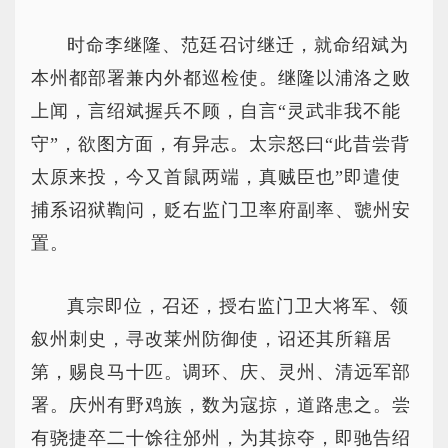
时命李继隆、范廷召讨继迁，就命绍斌为
本州都部署兼内外都巡检使。继隆以浦洛之败
上闻，言绍斌握兵不顾，自言“灵武非我不能
守”，欲图方面，有异志。太宗怒曰“此昔尝背
太原来投，今又首鼠两端，真贼臣也”即遣使
捕系诏狱鞫问，贬右监门卫率府副率、虢州安
置。
真宗即位，召还，授右监门卫大将军、领
叙州刺史，寻改莱州防御使，诏还其所籍居
第，赐良马十匹。调环、庆、灵州、清远军部
署。庆州有野鸡族，数为寇掠，道路患之。尝
有骁捷卒二十馀往邠州，为其掠夺，即驰告绍