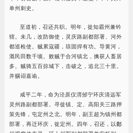
单州刺史。
至道初，召还共职。明年，徙知霸州兼钤
辖。未几，改防御使，灵庆路副都部署、河外
都巡检使。贼累寇疆，琼固捍有功。导黄河，
溉民田数千顷。败贼于合河镇北，擒获人畜居
多。贼骑五百掠城下，击破之，追北三十里。
并赐诏嘉谕。
咸平二年，命为泾原仪渭邠宁环庆清远军
灵州路副都部署。寻徙镇、定、高阳关三路押
策先锋，屯定州之北。明年，副王超为镇州都
部署，再迁环庆，徙定州。四年，召还，以鄜