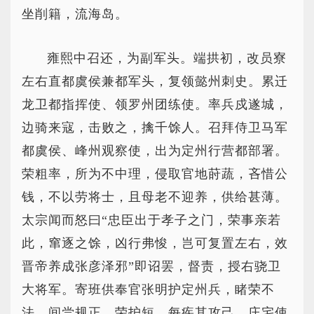
坐削籍，流海岛。
雍熙中召还，为副军头。端拱初，改员寮
左右直都虞侯兼都军头，复领懿州刺史。累迁
龙卫都指挥使、领罗州团练使。率兵戍遂城，
边骑来寇，击败之，擒千馀人。召拜侍卫马军
都虞侯、峰州观察使，出为定州行营都部署。
荣粗率，所为不中理，侵取官地莳蔬，吝惜公
钱，不以劳将士，且母老不迎养，供给甚薄。
太宗闻而怒曰“忠臣出于孝子之门，荣事亲若
此，窜逐之馀，凶行弗悛，岂可复置左右，效
晋帝养成张彦泽邪”即诏罢，督责，授右骁卫
大将军。寄班供奉官张明护定州兵，睹荣不
法，间尝规正。荣护短，每疾其攻己。庄宅使