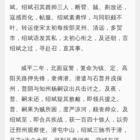
斌。绍斌召其酋帅三人，断臂、馘、劓放还，
寇感而化，帖服。绍斌素勇悍，与同职颇不
叶。转运使宋太初每按部灵州、清远，多贸
市，绍斌语发其私，太初心衔之，及还朝，言
绍斌之过，寻赴召，直其事。
咸平二年，北面寇警，复命为镇、定、高
阳关路押先锋，隶傅潜。潜遣与石普并戍保
州，普阴与知州杨嗣议出兵击讨之。及夜，
普、嗣未还，绍斌疑其败衄，即领兵援之。
普、嗣果为贼所困，度严凉河，颇丧师众。及
绍斌至，即合兵疾战，获一百四十馀人，以劳
迁邢州观察使。潜屯中山，绍斌三驰书于潜，