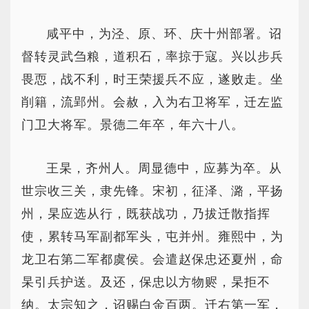
咸平中，为泾、原、环、庆十州部署。诏
督转灵武刍粮，道积石，率掠于寇。兴以步兵
畏恧，战不利，时王荣援兵不应，遂败走。坐
削籍，流郢州。会赦，入为右卫将军，迁左监
门卫大将军。景德二年卒，年六十八。
王杲，齐州人。周显德中，应募为卒。从
世宗收三关，隶先锋。宋初，征泽、潞，平扬
州，杲应选从行，既获战功，乃拔迁散指挥
使，累转马军副都军头，屯并州。雍熙中，为
龙卫右第二军都虞侯。会遣赵保忠还夏州，命
杲引兵护送。及还，保忠以方物赆，杲拒不
纳。太宗知之，诏赐白金百两。迁右第一军，