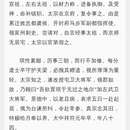
宣祖，左右太祖，以材力称，进备执御。及受
禅，命补镇职。太宗在京府，复令事之。由是
累迁效忠都虞侯、开封府马步军副都指挥使、
领富州刺史。尝请对，自言经事太祖，而京师
无居宅，太宗以官第假之。
琪性素鄙，历事三朝，而行不加修。每分
遣士卒守护关梁，必觊其赠遗，视所厚薄为重
轻。太宗知之，遂改授屯卫大将军，领郡如
故，乃顾曰“吾欲置琪于无过之地尔”加左武卫
大将军。景德中，以老且病，表求五日一赴起
居，俄为台谏所纠，令赴常参。真宗念其旧，
特赐给月奉以养。大中祥符元年卒，年八十
四。