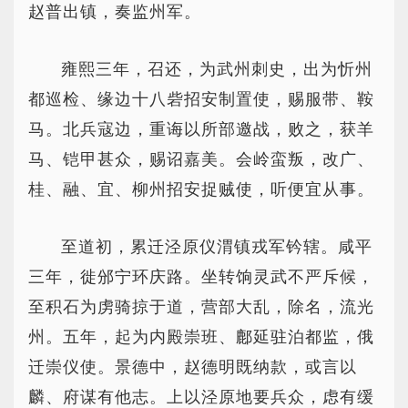
赵普出镇，奏监州军。
雍熙三年，召还，为武州刺史，出为忻州
都巡检、缘边十八砦招安制置使，赐服带、鞍
马。北兵寇边，重诲以所部邀战，败之，获羊
马、铠甲甚众，赐诏嘉美。会岭蛮叛，改广、
桂、融、宜、柳州招安捉贼使，听便宜从事。
至道初，累迁泾原仪渭镇戎军钤辖。咸平
三年，徙邠宁环庆路。坐转饷灵武不严斥候，
至积石为虏骑掠于道，营部大乱，除名，流光
州。五年，起为内殿崇班、鄜延驻泊都监，俄
迁崇仪使。景德中，赵德明既纳款，或言以
麟、府谋有他志。上以泾原地要兵众，虑有缓