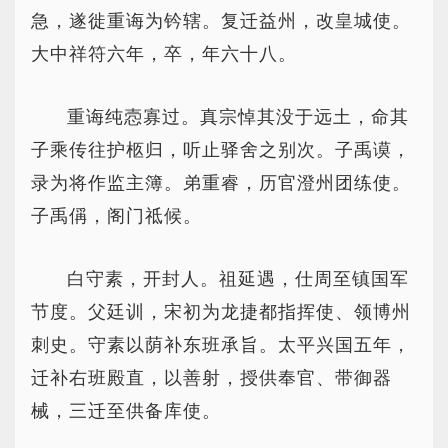
急，遂徙重诲为钤辖。复迁益州，改皇城使。
大中祥符六年，卒，年六十八。
重诲纯悫寡过。真宗悼其没于远土，命其
子乘传往护柩归，听止驿舍之别次。子禹谟，
录为将作监主簿。弟重睿，历官澄州团练使。
子禹偁，阁门祗候。
白守素，开封人。祖延遇，仕周至镇国军
节度。父廷训，宋初为龙捷都指挥使、领博州
刺史。守素以荫补东班承旨。太平兴国五年，
迁补右班殿直，以善射，授供奉官、带御器
械，三迁至供备库使。