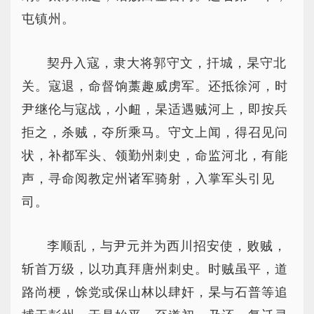
屯镇州。
契丹入寇，隶大将郭守文，扞城，杲守北
关。寇退，命督饷藁趣威虏军。还抵徐河，时
尹继伦与寇战，小衄，杲适遇贼河上，即按兵
拒之，杀贼，夺所乘马。守文上闻，得召见问
状，补都军头、领勤州刺史，命监河北，有能
声，寻命阅教定州诸军骑射，入掌军头引见
司。
李顺乱，与尹元并为西川招安使，败贼，
斩首万级，以功真拜唐州刺史。时贼虽平，道
路尚梗，馀党或保山林以肆奸，杲与石普等追