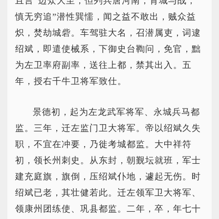
且言“边众大至，但列兵唐河南，背城与战，
慎无穷追”潜性巽懦，闻之益不敢出，贼众益
炽，焚劫城砦。车驾驻大名，召潜属吏，词逮
绍斌，即遣使械系，下御史台鞫问，免官，黜
为左卫率府副率，送往上都，禁其出入。五
年，授右千牛卫将军致仕。
景德初，起为左龙武军将军、永城兵马都
监。三年，迁左监门卫大将军。帝以绍斌久失
职，不宜在冲要，乃徙考城都监。大中祥符
初，领长州刺史。从东封，朝觐坛就班，军士
建充庭旗，旗倒，压绍斌仆地，遽起无伤。时
绍斌已老，其壮健若此。迁左领军卫大将军、
领康州团练使、巩县都监。二年，卒，年七十