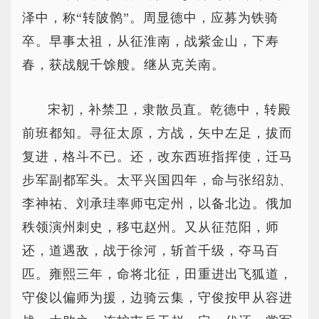
泽中，称“转陂鹘”。周显德中，应募为铁骑
卒。早事太祖，从征淮南，战紫金山，下寿
春，获战舰千馀艘。继从克关南。
宋初，补禁卫，隶散员直。乾德中，转殿
前班都知。寻征太原，方战，矢中左足，拔而
复进，格斗不已。还，改东西班指挥使，迁马
步军副都军头。太平兴国四年，命与张绍勍、
李神祐、刘承珪率师屯定州，以备北边。俄加
秩领演州刺史，移屯赵州。又从征范阳，师
还，道遇敌，战于徐河，斩首千级，夺马百
匹。雍熙三年，命将北征，田重进出飞狐道，
守俊以偏师为援，边骑云集，守俊按甲从容进