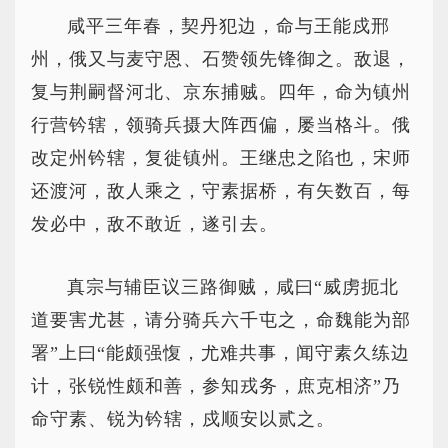
咸平三年春，契丹犯边，命与王能戍邢
州，俄又与麦守恩、石赞领先锋御之。敌退，
复与荆嗣督河北、京东捕贼。四年，命为镇州
行营钤辖，领骑兵摄大阵西偏，屡当格斗。俄
改定州钤辖，复徙镇州。王继忠之陷也，宋师
还渡河，敌人乘之，守素据桥，有矢数百，每
发必中，敌不敢近，遂引去。
真宗与辅臣议三路御贼，咸曰“威虏扼北
道要害尤甚，请分骑兵六千屯之，命魏能为部
署”上曰“能颇强愎，尤难共事，闻守素久练边
计，张锐性颇和善，参知戎务，庶克相济”乃
命守素、锐为钤辖，戍顺安以贰之。