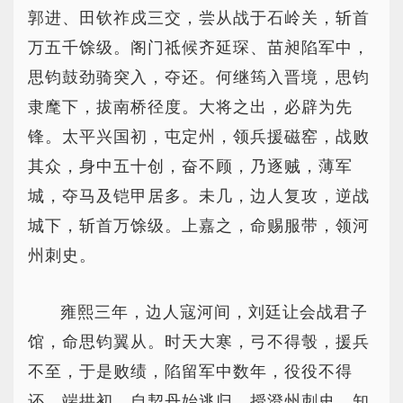
郭进、田钦祚戍三交，尝从战于石岭关，斩首
万五千馀级。阁门祗候齐延琛、苗昶陷军中，
思钧鼓劲骑突入，夺还。何继筠入晋境，思钧
隶麾下，拔南桥径度。大将之出，必辟为先
锋。太平兴国初，屯定州，领兵援磁窑，战败
其众，身中五十创，奋不顾，乃逐贼，薄军
城，夺马及铠甲居多。未几，边人复攻，逆战
城下，斩首万馀级。上嘉之，命赐服带，领河
州刺史。
雍熙三年，边人寇河间，刘廷让会战君子
馆，命思钧翼从。时天大寒，弓不得彀，援兵
不至，于是败绩，陷留军中数年，役役不得
还。端拱初，自契丹始逃归，授澄州刺史、知