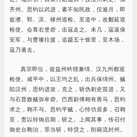
齐州。思钧以武进，素不知民政，仅逾月，即
徙濮、郓、滨、棣州巡检。至道中，改鄜延巡
检使。会葺右堡砦，击寇走之。未几，寇逼保
安军，与曹璨往援，追蹑五十馀里，至木场，
寇乃遁去。
真宗即位，徙益州钤辖兼绵、汉九州都巡
检使。咸平中，以王均之乱，出兵保绵州。贼
陷汉州，思钧进攻，克之，斩伪刺史苗进，又
与石普败贼弥牟砦。巴西尉傅翱有善马，思钧
求之，翱不与。思钧平贼，心恃功居多，召翱
至，责以转饷后期，斩之。上闻其事，传召付
御史台鞫治，罪当斩，特贷之，削籍流封州。