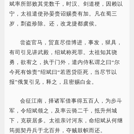
斌率所部败其党数千，时汉、剑道梗，因赖以
宁，太祖遣使孙晏赍诏赐赉有加。凡在蜀三
岁，剽盗殄除。还，改龙捷都虞侯。
尝盗官马，贸直尽偿博进，事发，狱具，
有司引见讲武殿，绍斌称死罪。太祖知其骁
勇，欲宥之，执于门外，遣内侍私谓之曰“尔
今死有馀责”绍斌曰“若恩贷臣死，当尽节以
报”俄复引见，释之，且密赐白金。
会征江南，择诸军借事得五百人，为步斗
军，令绍斌领之，及率云骑二千，抵升州城
下，克获居多。太祖亲讨河东，命绍斌从何继
筠扼契丹兵于北百井，夺贼鼓帜而还。