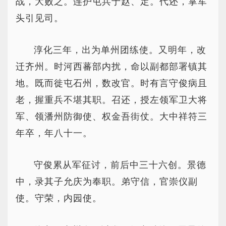
战，大败之。连护屯兵于赵、定。代还，掌军
头引见司。
淳化三年，出为单州团练使。又明年，改
迁齐州。时河西蕃部内扰，命以副都部署镇其
地。既而徙屯石州，数改官。时有言守俊病且
老，握重兵不堪其职。召还，授左领军卫大将
军、领潘州防御使、权金吾街仗。大中祥符三
年卒，年八十一。
守俊累从军征讨，前后中三十六创。景德
中，录其子允庆为奉职。弟守信，官崇仪副
使。守荣，内园使。