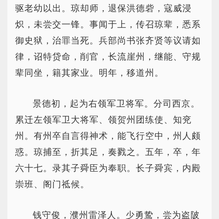
驱老幼以出。琼却师，退保洪德砦，寇威浸
炽，未尝交一锋。事闻于上，传召琼辈，悉系
御史狱，治罪当死。兵部尚书张齐贤等议请如
律，诏特贷命，削官，长流崖州，继能、守规
辈同坐，籍其家业。明年，移道州。
景德初，起为右领军卫将军。分司西京。
累迁左领军卫大将军、领贺州团练使、知兖
州。有州卒自言得神术，能飞行空中，州人颇
惑。琼捕至，折其足，奏戮之。五年，卒，年
六十七。录其子舜臣为奉职。长子舜宾，内殿
崇班、阁门祗候。
钱守俊，濮州雷泽人。少勇鸷，尝为盗陂