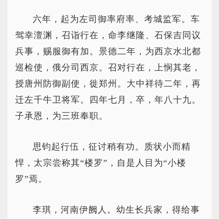
六年，起为左司御率府率、考城监军。车
驾幸澶渊，召诣行在，命李继隆、石保吉同议
兵事，赐服御有加。景德二年，为西京水北都
巡检使，俄分司西京。召对行在，上悯其老，
授唐州防御副使，徙郑州。大中祥待二年，再
迁左千牛卫将军。四年七月，卒，年八十九。
子承恩，为三班奉职。
思钧起行伍，征讨稍有功。质状小而精
悍，太宗尝称其“楼罗”，自是人目为“小楼
罗”焉。
李琪，河南伊阙人。幼生长兵家，得给事