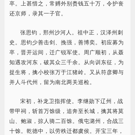
卒。上甚惜之，常赙外别赉钱五十万，令护丧
还京师，录其一子官。
张思钧，邢州沙河人。祖中正，汉泽州刺
史。思钧少善击剑、挽强，善博奕。初应募为
卒，晋开运间，迁广锐军使。周广顺初，从聂
知遇攻河东，破其众三千余。从向训东征，为
捉生将，擒小校张万于江猪岭。又从符彦卿与
并人斗代州，留为南北两关巡检。
宋初，补龙卫指挥使。李继勋下辽州，战
带甲祠，斩首万馀级，追奔至长城，擒其将莫
山、鲍淑，掠人骑二百馀。俄屯潞州，合战三
十馀。乾德中，以劳秩迁都虞侯。开宝三年，