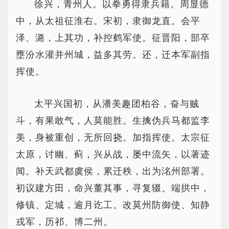
徐兴，青州人。以拳勇得隶兵籍。周显德
中，从太祖征淮右。宋初，隶御龙直。会平
泽、潞，上其功，补控鹤军使。征晋阳，部卒
壅汾水灌并州城，益多其劳。还，迁本军副指
挥使。
太平兴国初，从潘美趣团柏谷，奋与贼
斗，有果敢气，人莫能胜。生擒伪兵马都监李
美，身被重创，无所回挠。加指挥使。太宗征
太原，讨幽、蓟，兴从战，屡中流矢，以著迹
闻。补天武都虞侯，累迁秩，出为洺州部署。
初议建方田，命兴董其事，寻复辍。端拱中，
修镇、定城，逾月讫工。改莫州防御使、知静
戎军，历祁、博二州。