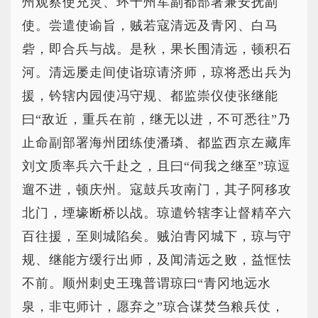
州观察使充灵、环十州军副都部署兼安抚副
使。尝遣使谕旨，贼若寇清远及青冈、白马
砦，即合兵与战。是秋，果长围清远，顿积石
河。清远屡走间使诣琼请济师，琼将悉出兵为
援，钤辖内园使冯守规、都监崇仪使张继能
曰“敌近，重兵在前，继无以进，不可悉往”乃
止命副部署海州团练使潘璘、都监西京左藏库
刘文质率兵六千赴之，且曰“伺我之继至”琼逗
遛不进，顿庆州。寇鼓兵攻南门，其子阿移攻
北门，堙壕断桥以战。琼遣钤辖李让督精卒六
百往援，至则城陷矣。贼泊青冈城下，琼与守
规、继能方缓行出师，及闻清远之败，益恇怯
不前。顺州刺史王瑰普谓琼曰“青冈地远水
泉，非屯师计，愿弃之”琼合谋焚刍粮兵仗，