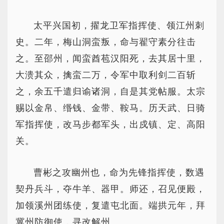
太平兴国初，擢龙卫军指挥使、领江州刺
史。二年，梅山洞蛮叛，命与翟守素分往击
之。至邵州，闻蛮酋苞汉阳死，去其居十里，
大溃其众，擒蛮二万，令军中取利剑二百斩
之，余五千遣归谕诸洞，自是其党帖服。太宗
赐以金帛、缗钱、金带、鞍马。历天武、日骑
军指挥使，改马步都军头，出戍镇、定、高阳
关。
曹彬之攻幽州也，命为先锋指挥使，数遇
契丹兵斗，夺牛羊、器甲。师还，召见便殿，
加领溪州团练使，复遣屯北面。端拱元年，拜
冀州防御使，寻改解州。