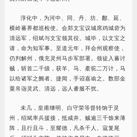
淳化中，为河中、同、丹、坊、鄜、延、
横岭蕃界都巡检使。会郑文宝议城席鸡城砦为
清远军，绍斌与文宝领其役。城毕，以文宝之
请，命为知军事。至道元年，拜会州观察使，
仍判解州，俄充灵州马步军部署。领徒入蕃讨
贼，斩首二千级，获羊、马、橐驼二万计，马
以给诸军之阙者。捷闻，手诏嘉谕之。数部金
粟帛诣灵武、清远，远人詟服不扰。
未几，皇甫继明、白守荣等督转饷于灵
州，绍斌率兵援接，抵咸井。贼逾三千馀来薄
阵，且行且斗，至耀德，凡杀千人。寇复尾