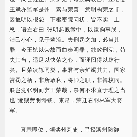
王斌亦监军是州，素与荣善，意明构荣之罪，
因摭明以报怨。下枢密院问状，皆不实。上
怒，语左右曰“张明起贱微中，以蹴鞠事朕，
洁己小心，见于辈流。夫刑罚之加，必当其
罪。今王斌以荣故而曲奏明罪，欲致刑宪，苟
失其当，适足以快荣之心，而诬罔得以肆行
矣。且荣凌轹同类，事君与亲鲜竭其力。国家
赏罚之柄，非所敢私，将帅之职，非裨校同。
朕岂党张明而弃王荣哉，奈何不求直于理之当
也”遂赐劳明缗钱、束帛，荣迁右羽林军大将
军。
真宗即位，领奖州刺史，寻授滨州防御