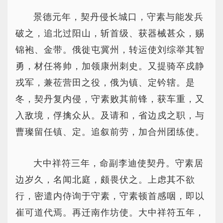
景德元年，契丹侵长城口，守素与能发兵
破之，追北过阳山，斩首级、获器械甚众，赐
锦袍、金带。俄徙屯冀州，转运使刘综举其智
勇，材任将帅，加领康州刺史。又提骑卒戍静
戎军，兼莅营田之役，俄为镇、定钤辖。是
冬，契丹复内侵，守素败其前锋，获车重，又
入敌境，俘擒众从。及请和，省边戍之职，与
曹璨留任镇、定。追叙前劳，加合州团练使。
大中祥符三年，命副李迪使契丹。守素居
边岁久，名闻北庭，颇畏伏之。上虑其不欲
行，密遣内侍询于守素，守素顿首感咽，即以
崔可道代焉。再迁南作坊使。大中祥符五年，