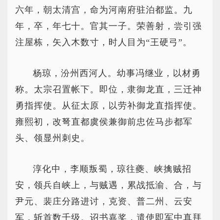
六年，朝太清宫，命为河南府驻泊都监。九
年，卒，年七十。官其一子。荣善射，尝引强
注屋栋，矢入木数寸，时人目为“王硬弓”。
杨琼，汾州西河人。幼事冯继业，以材勇
称。太宗召置帐下。即位，隶御龙直，三迁神
勇指挥使。从征太原，以劳补御龙直指挥使。
雍熙初，改弩直都虞侯兼御前忠佐马步都军
头、领显州刺史。
淳化中，李顺叛蜀，琼往夔、峡擒贼招
安，领兵自峡上，与贼遇，累战抵渝、合，与
尹元、裴庄分路进讨，克资、普二州、云安
军，斩首数千级。诏书嘉奖，遣使即军中真拜