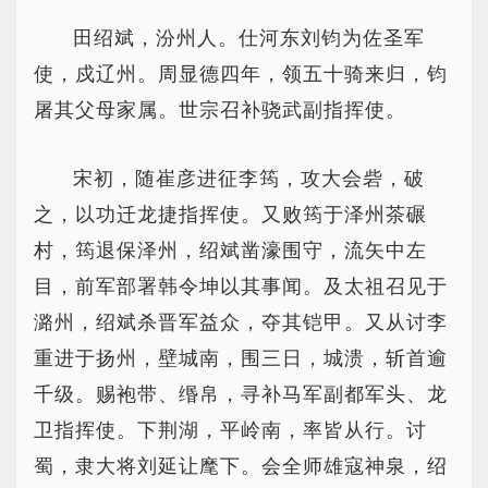
田绍斌，汾州人。仕河东刘钧为佐圣军
使，戍辽州。周显德四年，领五十骑来归，钧
屠其父母家属。世宗召补骁武副指挥使。
宋初，随崔彦进征李筠，攻大会砦，破
之，以功迁龙捷指挥使。又败筠于泽州茶碾
村，筠退保泽州，绍斌凿濠围守，流矢中左
目，前军部署韩令坤以其事闻。及太祖召见于
潞州，绍斌杀晋军益众，夺其铠甲。又从讨李
重进于扬州，壁城南，围三日，城溃，斩首逾
千级。赐袍带、缗帛，寻补马军副都军头、龙
卫指挥使。下荆湖，平岭南，率皆从行。讨
蜀，隶大将刘延让麾下。会全师雄寇神泉，绍