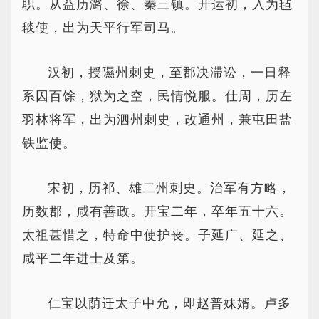
职。从益历潞、徐、秦三镇。开运初，入为毡
毯使，出为天平行军司马。
汉初，授隰州刺史，至郡决滞讼，一日释
系囚百馀，狱为之空，民情悦服。仕周，历左
羽林将军，出为泗州刺史，改通州，兼屯田盐
铁监使。
宋初，历祁、雄二州刺史。治军有方略，
历数郡，咸有善政。开宝二年，卒年五十六。
太祖甚惜之，特命中使护丧。子延广、延之、
咸平二年进士及第。
仁宝以荫迁太子中允，即赵普妹婿。卢多