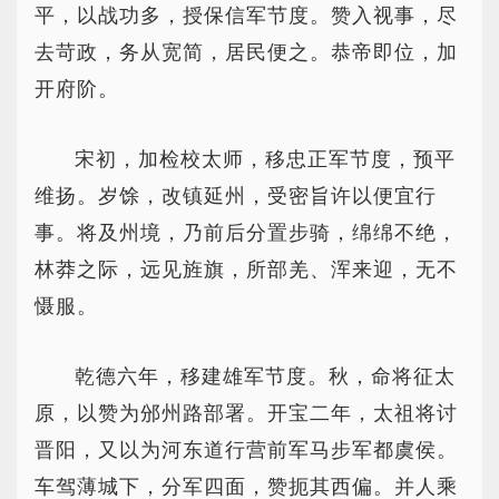
平，以战功多，授保信军节度。赞入视事，尽
去苛政，务从宽简，居民便之。恭帝即位，加
开府阶。
宋初，加检校太师，移忠正军节度，预平
维扬。岁馀，改镇延州，受密旨许以便宜行
事。将及州境，乃前后分置步骑，绵绵不绝，
林莽之际，远见旌旗，所部羌、浑来迎，无不
慑服。
乾德六年，移建雄军节度。秋，命将征太
原，以赞为邠州路部署。开宝二年，太祖将讨
晋阳，又以为河东道行营前军马步军都虞侯。
车驾薄城下，分军四面，赞扼其西偏。并人乘