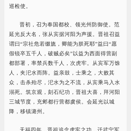
巡检使。
晋初，召为奉国都校、领光州防御使。范
延光反大名，张从宾据河阳为声援。晋祖召益
谓曰“宗社危若缀旒，卿能为朕死耶”益曰“愿
假锐卒五千人，破贼必矣”以益为西面得营副
都部署，率禁兵数千人，次虎牢。从宾军万馀
人，夹汜水而阵。益亲鼓，士乘之，大败其
众，击杀殆尽，汜水为之不流，从宾乘马入水
溺死。筑京观，刻石纪功，晋祖大喜，拜河阳
三城节度，充邺都行营都虞侯。会延光以城
降，移镇潞州。
天福四年，晋祖追念虎牢之功，迁武宁军