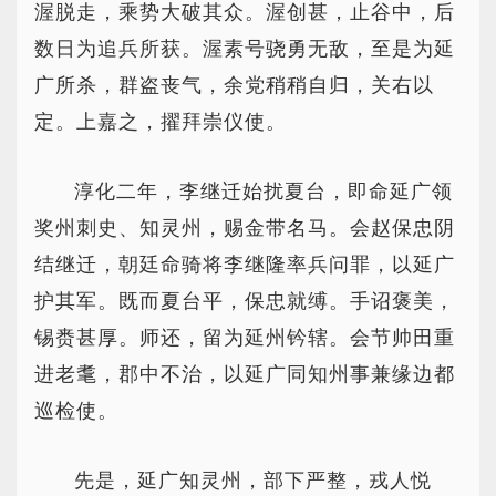
渥脱走，乘势大破其众。渥创甚，止谷中，后
数日为追兵所获。渥素号骁勇无敌，至是为延
广所杀，群盗丧气，余党稍稍自归，关右以
定。上嘉之，擢拜崇仪使。
淳化二年，李继迁始扰夏台，即命延广领
奖州刺史、知灵州，赐金带名马。会赵保忠阴
结继迁，朝廷命骑将李继隆率兵问罪，以延广
护其军。既而夏台平，保忠就缚。手诏褒美，
锡赉甚厚。师还，留为延州钤辖。会节帅田重
进老耄，郡中不治，以延广同知州事兼缘边都
巡检使。
先是，延广知灵州，部下严整，戎人悦