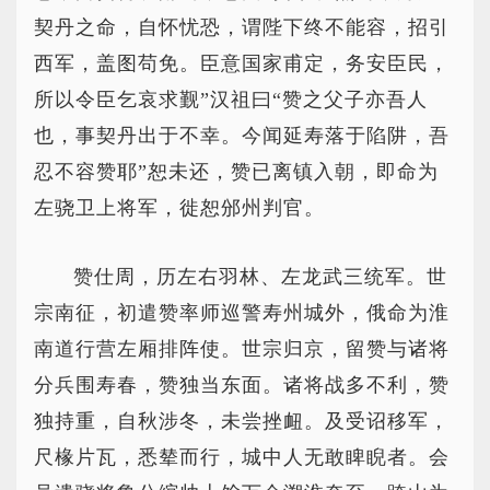
契丹之命，自怀忧恐，谓陛下终不能容，招引
西军，盖图苟免。臣意国家甫定，务安臣民，
所以令臣乞哀求觐”汉祖曰“赞之父子亦吾人
也，事契丹出于不幸。今闻延寿落于陷阱，吾
忍不容赞耶”恕未还，赞已离镇入朝，即命为
左骁卫上将军，徙恕邠州判官。
赞仕周，历左右羽林、左龙武三统军。世
宗南征，初遣赞率师巡警寿州城外，俄命为淮
南道行营左厢排阵使。世宗归京，留赞与诸将
分兵围寿春，赞独当东面。诸将战多不利，赞
独持重，自秋涉冬，未尝挫衄。及受诏移军，
尺椽片瓦，悉辇而行，城中人无敢睥睨者。会