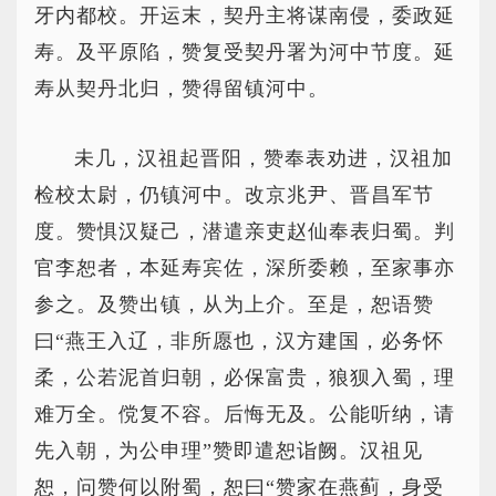
牙内都校。开运末，契丹主将谋南侵，委政延
寿。及平原陷，赞复受契丹署为河中节度。延
寿从契丹北归，赞得留镇河中。
未几，汉祖起晋阳，赞奉表劝进，汉祖加
检校太尉，仍镇河中。改京兆尹、晋昌军节
度。赞惧汉疑己，潜遣亲吏赵仙奉表归蜀。判
官李恕者，本延寿宾佐，深所委赖，至家事亦
参之。及赞出镇，从为上介。至是，恕语赞
曰“燕王入辽，非所愿也，汉方建国，必务怀
柔，公若泥首归朝，必保富贵，狼狈入蜀，理
难万全。傥复不容。后悔无及。公能听纳，请
先入朝，为公申理”赞即遣恕诣阙。汉祖见
恕，问赞何以附蜀，恕曰“赞家在燕蓟，身受