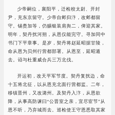
少帝嗣位，襄阳平，迁检校太尉、开封
尹，充东京留守。少帝自邺归汴，改邺都留
守。锡赉加等，仍赐银装肩舆二，俾迎其家。
明年，契丹扰河朔，从恩仅能完守。寻加同中
书门下平章事。是岁，契丹将赵延昭据甘陵，
命从恩为贝州行营都部署。从恩至，延昭遁
去。诏与杜重威合兵三万北伐。
开运初，改天平军节度。契丹复扰边，命
十五将北征，以从恩充北面行营都监。二年，
移镇晋州，又改潞州。及契丹入汴，从恩欲
降，从事高防谏曰“公晋室之亲，宜尽宦节”从
恩不听，乃弃城而去。巡检使王守恩悉取其家