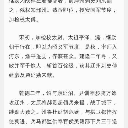
继勋为战棹左厢都部署，前泽州刺史刘洪副
之，俄权知邢州。恭帝即位，授安国军节度，
加检校太傅。
宋初，加检校太尉。太祖平泽、潞，继勋
朝于行在，即以为昭义军节度。是秋，率师入
河东，燔平遥县，俘获甚众。建隆二年冬，又
败并军千馀人，斩首百馀级，获其辽州刺史傅
延彦及弟延勋来献。
乾德二年，诏与康延沼、尹训率步骑万馀
攻辽州，太原将郝贵超领兵来援，战于城下，
继勋大败之。州将杜延韬危蹙，与拱卫都指挥
使冀进、兵马都监供奉官侯美籍部下兵三千送