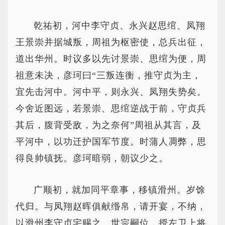
乾祐初，河中李守贞、永兴赵思绾、凤翔
王景崇并据城叛，周祖为枢密使，总兵出征，
道出华州。时议多以先讨景崇、思绾为便，周
祖意未决，彦珂曰“三叛连衡，推守贞为主，
宜先击河中。河中平，则永兴、凤翔失势矣。
今舍近图远，若景崇、思绾逆战于前，守贞兵
其后，腹背受敌，为之奈何”周祖从其言，及
平河中，以功迁护国军节度。时蒲人凋弊，思
得良帅镇抚。彦珂暗弱，朝议少之。
广顺初，就加同平章事，移镇滑州。岁馀
代归。与凤翔赵晖俱献缗帛，请开宴，不纳，
以滑州李守贞宅赐之。世宗嗣位，授左卫上将