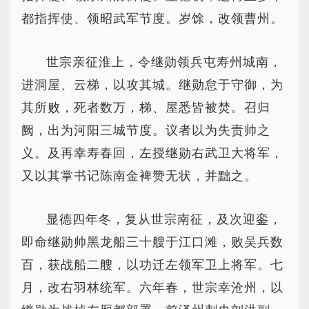
都指挥使、领昭武军节度。岁馀，改领曹州。
世宗亲征淮上，令继勋领兵屯寿州城南，
进洞屋、云梯，以攻其城。继勋怠于守御，为
其所败，死者数万，梯、屋悉皆被焚。召归
阙，出为河阳三城节度。议者以为失责帅之
义。及再幸寿春回，左授继勋右武卫大将军，
又以其掌书记陈南金裨赞无状，并黜之。
显德四年冬，复从世宗南征，及次迎銮，
即命继勋帅黑龙船三十艘于江口滩，败吴兵数
百，获战船二艘，以功迁左领军卫上将军。七
月，改右羽林统军。六年春，世宗幸沧州，以