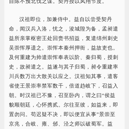
自陈不预北伐之谋。契丹授以凤翔节度。
汉祖即位，加兼侍中。益自以尝受契丹
命，闻汉兵入洛，忧之，浚城隍为备，孟昶遣
益所亲掌枢密王处回赍书招益，复遣绵州刺史
吴崇恽厚遗之。崇恽本秦州押衙，益故吏也。
及何重建为帅遣崇恽奉表以阶、秦归蜀，授刺
史，故昶遣之。益遂与其子归蜀，昶令重建率
川兵数万出大散关以应之。汉祖知其事，遣客
省使王景崇率禁军数千，倍道趋岐下，召益入
朝。时汉祖已不豫，召至卧内，谓之曰“侯益
貌顺朝廷，心怀携贰。尔往至彼，如益来，即
置勿问。苟迟疑不决，即以便宜从事”景崇至
京兆，合岐、雍、邠、泾之师以破蜀军。益