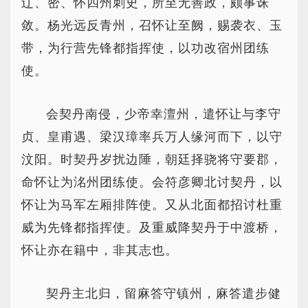
辽、密、怀四州刺史，所至无善政，颇事诛
敛。杨光远反青州，召怀让至阙，赐袭衣、玉
带，为行营先锋都指挥使，以功改宿州团练
使。
会契丹南侵，少帝幸澶州，遣怀让与李守
贞、皇甫遇、梁汉璋率兵万人缘河而下，以守
汶阳。时契丹岁扰边陲，朝廷择骁将守要郡，
命怀让为洺州团练使。会符彦卿北讨契丹，以
怀让为马军左厢排阵使。又从北面都招讨杜重
威为先锋都指挥使。及重威降契丹于中渡桥，
怀让亦在籍中，非其志也。
契丹主北归，留麻答守镇州，麻答遣步健