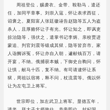
周祖登位，赐袭衣、金带、鞍勒马，遣还
任，加同平章事。刘崇入寇，怀让表求西征，
诏褒之。夏阳富人张廷徽诬告赵隐等五人为盗
杀人，且厚赂怀让子有光。怀让知之，即讽吏
掠治隐等，强伏之，遣掌书记李炳、亲校贾进
蒙追、判官刘震等锻成其狱，隐等皆弃市。家
人诣阙诉冤，怀让亦自入朝，遽献钱百万，请
开宴，不纳。俄捕获本贼，下御史台鞫问，怀
让惧，献马十匹，复不纳。有司请逮怀让系
狱，周祖以宿将，释不问，杖流震等。俄以怀
让为左屯卫上将军。
世宗即位，加左武卫上将军。显德五年，
请老，拜太子太师致仕。恭帝即位，封杞国