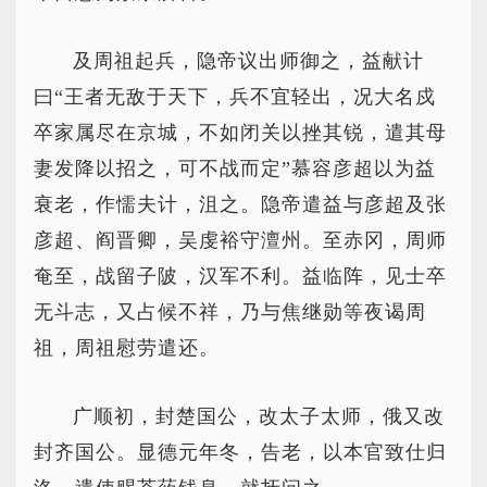
及周祖起兵，隐帝议出师御之，益献计
曰“王者无敌于天下，兵不宜轻出，况大名戍
卒家属尽在京城，不如闭关以挫其锐，遣其母
妻发降以招之，可不战而定”慕容彦超以为益
衰老，作懦夫计，沮之。隐帝遣益与彦超及张
彦超、阎晋卿，吴虔裕守澶州。至赤冈，周师
奄至，战留子陂，汉军不利。益临阵，见士卒
无斗志，又占候不祥，乃与焦继勋等夜谒周
祖，周祖慰劳遣还。
广顺初，封楚国公，改太子太师，俄又改
封齐国公。显德元年冬，告老，以本官致仕归