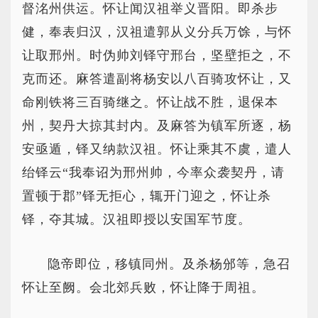
督洺州供运。怀让闻汉祖举义晋阳。即杀步
健，奉表归汉，汉祖遣郭从义分兵万馀，与怀
让取邢州。时伪帅刘铎守邢台，坚壁拒之，不
克而还。麻答遣副将杨安以八百骑攻怀让，又
命刚铁将三百骑继之。怀让战不胜，退保本
州，契丹大掠其封内。及麻答为镇军所逐，杨
安亟遁，铎又纳款汉祖。怀让乘其不虞，遣人
绐铎云“我奉诏为邢州帅，今率众袭契丹，请
置顿于郡”铎无拒心，辄开门迎之，怀让杀
铎，夺其城。汉祖即授以安国军节度。
隐帝即位，移镇同州。及杀杨邠等，急召
怀让至阙。会北郊兵败，怀让降于周祖。