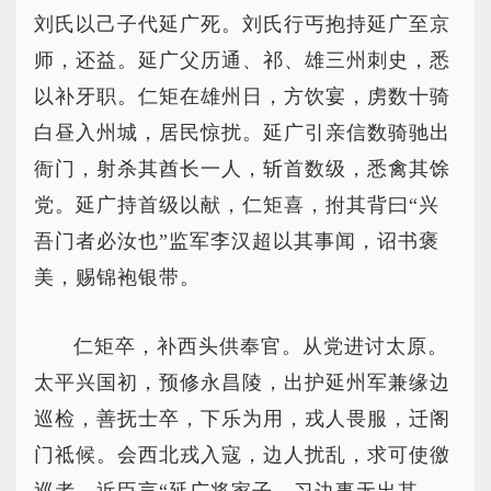
刘氏以己子代延广死。刘氏行丐抱持延广至京
师，还益。延广父历通、祁、雄三州刺史，悉
以补牙职。仁矩在雄州日，方饮宴，虏数十骑
白昼入州城，居民惊扰。延广引亲信数骑驰出
衙门，射杀其酋长一人，斩首数级，悉禽其馀
党。延广持首级以献，仁矩喜，拊其背曰“兴
吾门者必汝也”监军李汉超以其事闻，诏书褒
美，赐锦袍银带。
仁矩卒，补西头供奉官。从党进讨太原。
太平兴国初，预修永昌陵，出护延州军兼缘边
巡检，善抚士卒，下乐为用，戎人畏服，迁阁
门祗候。会西北戎入寇，边人扰乱，求可使徼