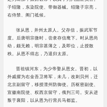
子绍隆，东染院使、带御器械。绍隆子宗亮，
右侍禁、阁门祗候。
张从恩，并州太原人。父存信，振武军节
度。后唐明宗微时，尝隶存信麾下。时从恩尚
幼，颇无赖，明宗甚薄之，及即位，止授散
秩。从恩不得志，乃退归太原。
晋祖镇河东，为少帝娶从恩女。晋初，以
外戚擢为右金吾卫将军，未几，改刺贝州，迁
北京副留守，移授澶州防御使。历枢密副使、
宣徽南院使、权西京留守，俄判三司。安从进
叛于襄阳，以从恩为行营兵马都监。