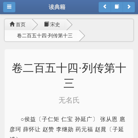
读典籍
首页
宋史
卷二百五十四·列传第十三
卷二百五十四·列传第十
三
无名氏
○侯益〔子仁矩 仁宝 孙延广〕 张从恩 扈
彦珂 薛怀让 赵赞 李继勋 药元福 赵晁〔子延