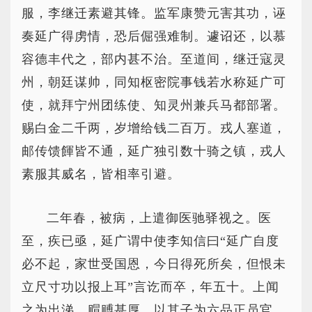
服，李继迁素避其锋。监军康赞元害其功，诬
奏延广得虏情，恐后倔强难制。遽诏还，以慕
容德丰代之，部内甚不治。至道间，继迁寇灵
州，朝廷谋帅，同知枢密院事钱若水称延广可
使，就拜宁州团练使、知灵州兼兵马都部署。
赐白金二千两，岁增给钱二百万。戎人塞道，
邮传馈餫皆不通，延广独引数十骑之镇，戎人
素服其威名，皆相率引避。
二年春，被病，上遣御医驰驿视之。医
至，疾已亟，延广谓中使李知信曰“延广自度
必不起，家世受国恩，今日得死所矣，但恨未
立尺寸功以报上耳”言讫而卒，年五十。上闻
之为出涕，赗赙甚厚，以其子为六品正员官。