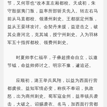
节，又何罪也”改本直左厢都校。天成初，朱
守殷据夷门叛，益率所部斩关先入。转左右马
前从马直都校、领潘州刺史。王都据定州叛，
益从王晏球攻讨。会契丹来援，益逆击之，破
其众唐河北，克其城，授宁州刺史。入为羽林
军五十指挥都校、领费州刺史。
时夏帅李仁福卒，子彝超擅命自立，以邀
节钺，命益帅师讨之。明宗不豫，遽追还。
应顺初，潞王举兵凤翔，以益为西面行营
都虞侯。益知军情必变，称疾不奉诏，执政
怒，出为商州刺史。蜀军寇金州，益率镇兵袭
击，大破之。诏赐袭衣、名马，加西面行营都