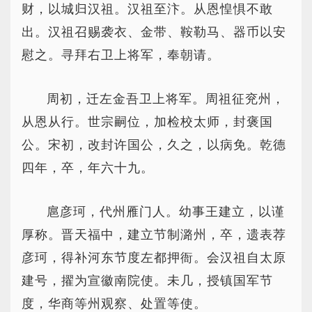
财，以城归汉祖。汉祖至汴。从恩惶惧不敢
出。汉祖召赐袭衣、金带、鞍勒马、器币以安
慰之。寻拜右卫上将军，奉朝请。
周初，迁左金吾卫上将军。周祖征兖州，
从恩从行。世宗嗣位，加检校太师，封褒国
公。宋初，改封许国公，久之，以病免。乾德
四年，卒，年六十九。
扈彦珂，代州雁门人。幼事王建立，以谨
厚称。晋天福中，建立节制潞州，卒，遗表荐
彦珂，得补河东节度左都押衙。会汉祖自太原
建号，擢为宣徽南院使。未几，授镇国军节
度，华商等州观察、处置等使。