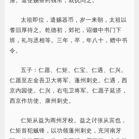
洛。遣使赐茶药钱帛，就抚问之。
太祖即位，遣赐器币，岁一来朝，太祖以
耆旧厚待之。乾德初，郊祀，诏缀中书门下
班，礼与丞相等。三年，卒，年八十，赠中书
令。
五子：仁愿、仁矩、仁宝、仁遇、仁兴。
仁愿至左金吾卫大将军、蓬州刺史。仁遇，西
京内园使。仁兴，右屯卫将军。仁愿子延济，
西京作坊使、康州刺史。
仁矩从益为商州牙校。益之讨张从宾也，
仁矩首犯贼锋，以功领蓬州刺史，充河南牙