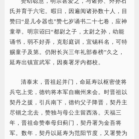
赞幼聪慧，明宗甚爱之，与诸孙、外孙石
氏并育于六宅。暇日，因遍阅诸孙数十人，目
赞曰“是儿令器也”赞七岁诵书二十七卷，应神
童举。明宗诏曰“都尉之子，太尉之孙，幼能
诵书，弱不好弄，克彰庭训，宜锡科名，可特
赐童子及第。仍附长兴三年礼部春榜”久之，
延寿出镇宣武军，因奏署牙内都校。
清泰末，晋祖起并门，命延寿以枢密使将
兵屯上党，德钧将本军自幽州来会。时晋祖以
契丹之援，引兵南下，德钧父子降晋，契丹主
尽锢之北去，赞独与母公主留西洛。天福三
年，晋祖命赞奉母归蓟门，契丹署为金吾将
军。数年，契丹以延寿为范阳节度，又署赞为