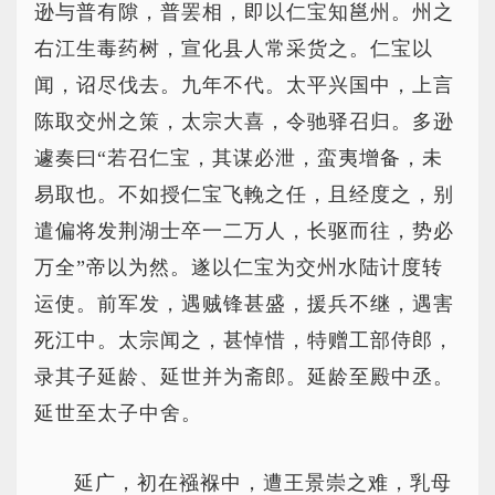
逊与普有隙，普罢相，即以仁宝知邕州。州之
右江生毒药树，宣化县人常采货之。仁宝以
闻，诏尽伐去。九年不代。太平兴国中，上言
陈取交州之策，太宗大喜，令驰驿召归。多逊
遽奏曰“若召仁宝，其谋必泄，蛮夷增备，未
易取也。不如授仁宝飞輓之任，且经度之，别
遣偏将发荆湖士卒一二万人，长驱而往，势必
万全”帝以为然。遂以仁宝为交州水陆计度转
运使。前军发，遇贼锋甚盛，援兵不继，遇害
死江中。太宗闻之，甚悼惜，特赠工部侍郎，
录其子延龄、延世并为斋郎。延龄至殿中丞。
延世至太子中舍。
延广，初在襁褓中，遭王景崇之难，乳母