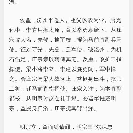
溥〕
侯益，汾州平遥人。祖父以农为业。唐光
化中，李克用据太原，益以拳勇隶麾下。从庄
宗攻大名，先登，擒军校，擢为马前直副兵马
使。征刘守光，先登，迁军使。破洺州，为机
石伤足，庄宗亲以药傅其疮。及愈，改护卫指
挥使。梁小将李立、李建以骁勇闻，军中惮
之。会庄宗与梁人战河上，益挺身出斗，擒其
二将，迁马前直指挥使。庄宗入汴，为本直副
都校。从明宗讨赵在礼于邺。会诸军推戴明
宗，益脱身归洛，庄宗抚其背出涕。
明宗立，益面缚请罪，明宗曰“尔尽忠