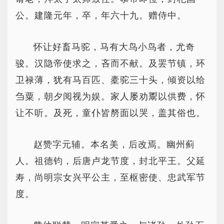
公。建隆元年，卒，年六十九。赠侍中。
怀让好畜马驼，马有大鸟小鸟者，尤奇
骏。汉隐帝使求之，吝而不献。及罢节镇，环
卫禄薄，犹有马百匹、橐驼三十头，倾资以给
刍粟，朝夕阅视为娱。家人屡劝鬻以供费，怀
让不听。及死，童仆皆剺面以哭，盖其俗也。
赵赞字元辅。本名美，后改焉。幽州蓟
人。祖德钧，后唐卢龙节度，封北平王。父延
寿，尚明宗女兴平公主，至枢密使、忠武军节
度。