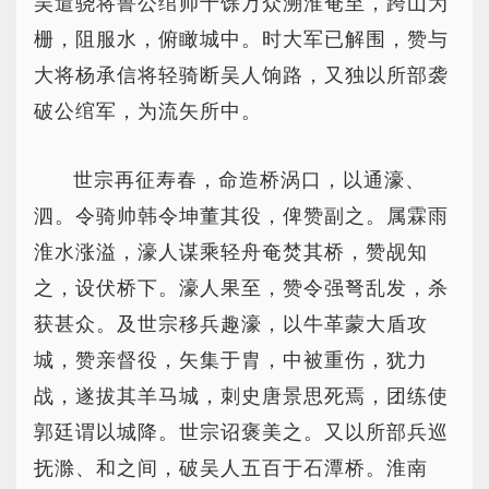
吴遣骁将鲁公绾帅十馀万众溯淮奄至，跨山为
栅，阻服水，俯瞰城中。时大军已解围，赞与
大将杨承信将轻骑断吴人饷路，又独以所部袭
破公绾军，为流矢所中。
世宗再征寿春，命造桥涡口，以通濠、
泗。令骑帅韩令坤董其役，俾赞副之。属霖雨
淮水涨溢，濠人谋乘轻舟奄焚其桥，赞觇知
之，设伏桥下。濠人果至，赞令强弩乱发，杀
获甚众。及世宗移兵趣濠，以牛革蒙大盾攻
城，赞亲督役，矢集于胄，中被重伤，犹力
战，遂拔其羊马城，刺史唐景思死焉，团练使
郭廷谓以城降。世宗诏褒美之。又以所部兵巡
抚滁、和之间，破吴人五百于石潭桥。淮南