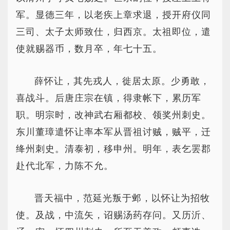
军。显德三年，以老疾上章求退，授开府仪同
三司、太子太师致仕，归西京。太祖即位，遣
使就赐器币，数月卒，年七十五。
薛怀让，其先戎人，徙居太原。少勇敢，
喜战斗。后唐庄宗在镇，得隶帐下，累历军
职。明宗时，改神武右厢都校、领奖州刺史。
东川董璋遣怀让率本军从晋祖讨贼，贼平，迁
绛州刺史。清泰初，移申州。明年，表乞罢郡
赴代北军，力陈不允。
晋天福中，范延光叛于邺，以怀让为招牧
使。及战，中流矢，诏赐汤药存问。又历沂、