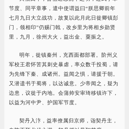
节度、同平章事，遣中使谓益曰“朕思卿前年
七月九日大立战功，故复以此月此日徙卿镇彭
门，领相印”仍赐门戟，改乡里为将相乡勋贤
里，九月，徐州大火，益出金、粟振之。
明年，徙镇秦州，充西面都部署。阶州义
军校王君怀苦其刺史暴虐，率众数千投蜀，请
为先锋下秦、成诸州。益闻之惧，请援于朝。
又潜遗书于蜀将，以达诚意。少帝闻之，疑为
边患，议徙于内地。会蒲帅安审琦移镇许下，
以益为河中尹、护国军节度。
契丹入汴，益率僚属归京师，诣契丹主，