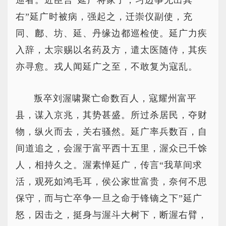
巡者。近臣言“延广将家子，习边事无出其
右”延广时被病，强起之，迁崇仪副使，充
同、鄜、坊、延、丹缘边都巡检使。延广力疾
入辞，太宗赐以名药及方，遣太医随侍，其疾
亦寻愈。戎人闻延广之至，不敢复为寇乱。
叛卒刘渥啸聚亡命数百人，寇耀州富平
县，谋入京兆，其势甚盛。所过杀居民，夺财
物，纵火而去，关右骚然。延广率兵数百，自
间道追之，会渥于富平西十五里，渥众已千馀
人，相持久之。渥素惮延广，传言“我草间求
活，观死如鸿毛耳，侯公家世富贵，奈何不思
保守，而与亡卒争一旦之命于锋镝之下”延广
怒，因击之，挺身与渥斗大树下，断渥右臂，