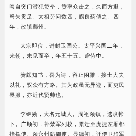
晦自突门潜犯赞垒，赞率众击之，久而方退，
弩矢贯足。太祖劳问数四，赐良药傅之。四
年，改镇鄜州。
太宗即位，进封卫国公。太平兴国二年，
来朝，未见而卒，年五十五。赠侍中。
赞颇知书，喜为诗，容止闲雅，接士大夫
以礼，驭众有方略。其为政虽无异迹，而吏民
畏服，亦近代贤帅也。
李继勋，大名元城人。周祖领镇，选隶帐
下。广顺初，补禁军列校，累迁至虎捷左厢都
指挥使、领永州防御使。显德初，迁侍卫步军