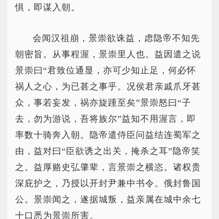
惧，即谋入朝。
会闻汉祖崩，景崇欲诛益，虑隐帝不知先
朝密旨。从事程渥，景崇里人也。益因遣之说
景崇曰“君致位通显，亦可少知止足，何必怀
祸人之心，为已甚之事乎。况侯君亲戚爪牙甚
众，事若妄发，祸亦旋踵至矣”景崇怒曰“子
去，勿为游说，吾将族尔”益知不用渥言，即
率数十骑奔入朝。隐帝遣侍臣问益结连蜀军之
由，益对曰“臣欲诱之出关，掩杀之耳”隐帝笑
之。益厚赂史弘肇辈，言景崇之横恣。诸权贵
深庇护之，乃授以开封尹兼中书令。俄封鲁国
公。景崇闻之，遂据城叛，益亲属在城中余七
十口悉为景崇所害。