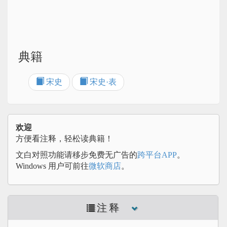
典籍
宋史
宋史·表
欢迎
方便看注释，轻松读典籍！
文白对照功能请移步免费无广告的
跨平台APP
。
Windows 用户可前往
微软商店
。
注释