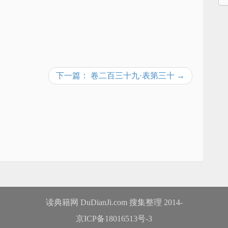
下一篇： 卷二百三十九·表第三十 →
读典籍网 DuDianJi.com 搜集整理 2014-
京ICP备18016513号-3