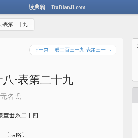
读典籍 DuDianJi.com
·表第二十九
下一篇： 卷二百三十九·表第三十 →
八·表第二十九
无名氏
宗室世系二十四
〔表略〕