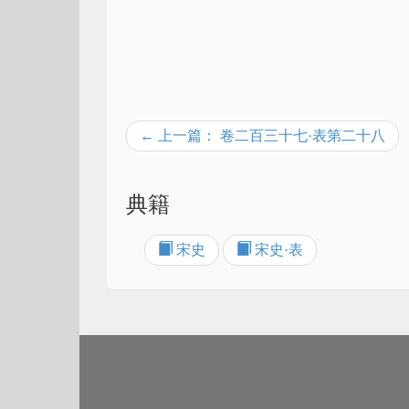
← 上一篇： 卷二百三十七·表第二十八
典籍
宋史
宋史·表