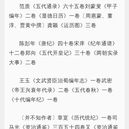
范质《五代通录》六十五卷刘蒙叟《甲子
编年》二卷《显德日历》一卷〔周扈蒙、董
淳、贾黄中撰〕龚颖《运历图》三卷
陈彭年《唐纪》四十卷宋庠《纪年通谱》
十二卷郑向《五代开皇记》三十卷《两朝实录
大事》二卷
王玉《文武贤臣治蜀编年志》一卷武密
《帝王兴衰年代录》二卷《五代春秋》一卷
《十代编年纪》一卷
〔并不知作者〕章寔《历代统纪》一卷司
马光《资治通鉴》三百五十四卷又《资治通鉴