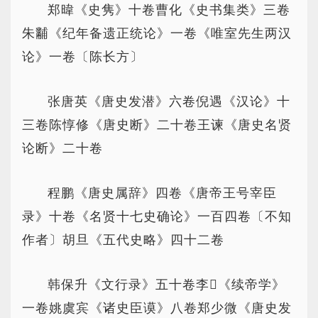
郑暐《史隽》十卷曹化《史书集类》三卷
朱黼《纪年备遗正统论》一卷《唯室先生两汉
论》一卷〔陈长方〕
张唐英《唐史发潜》六卷倪遇《汉论》十
三卷陈惇修《唐史断》二十卷王谏《唐史名贤
论断》二十卷
程鹏《唐史属辞》四卷《唐帝王号宰臣
录》十卷《名贤十七史确论》一百四卷〔不知
作者〕胡旦《五代史略》四十二卷
韩保升《文行录》五十卷李《续帝学》
一卷姚虞宾《诸史臣谟》八卷郑少微《唐史发