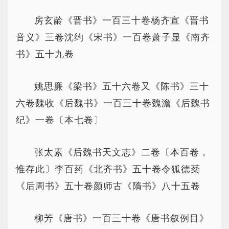
房玄龄《晋书》一百三十卷杨齐宣《晋书
音义》三卷沈约《宋书》一百卷萧子显《南齐
书》五十九卷
姚思廉《梁书》五十六卷又《陈书》三十
六卷魏收《后魏书》一百三十卷魏澹《后魏书
纪》一卷〔本七卷〕
张太素《后魏书天文志》二卷〔本百卷，
惟存此〕李百药《北齐书》五十卷令狐德棻
《后周书》五十卷颜师古《隋书》八十五卷
柳芳《唐书》一百三十卷《唐书叙例目》