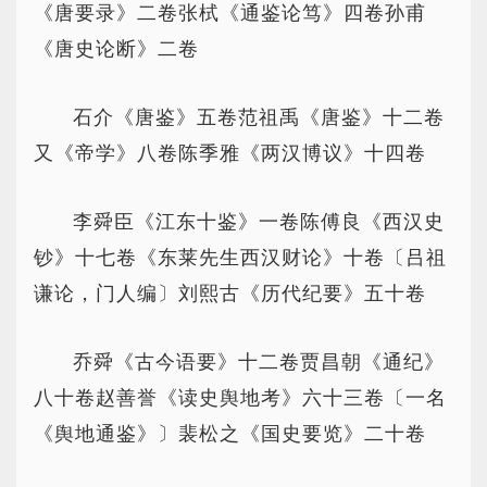
《唐要录》二卷张栻《通鉴论笃》四卷孙甫
《唐史论断》二卷
石介《唐鉴》五卷范祖禹《唐鉴》十二卷
又《帝学》八卷陈季雅《两汉博议》十四卷
李舜臣《江东十鉴》一卷陈傅良《西汉史
钞》十七卷《东莱先生西汉财论》十卷〔吕祖
谦论，门人编〕刘熙古《历代纪要》五十卷
乔舜《古今语要》十二卷贾昌朝《通纪》
八十卷赵善誉《读史舆地考》六十三卷〔一名
《舆地通鉴》〕裴松之《国史要览》二十卷