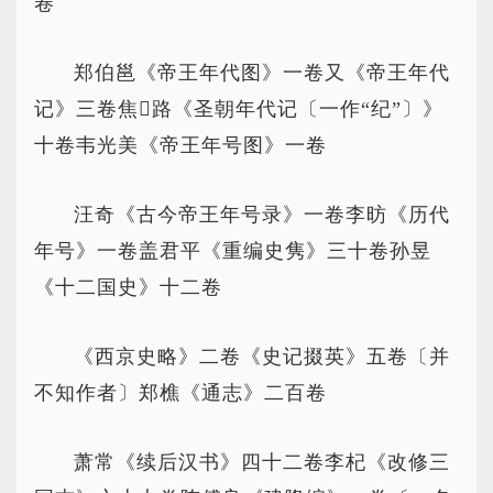
卷
郑伯邕《帝王年代图》一卷又《帝王年代
记》三卷焦路《圣朝年代记〔一作“纪”〕》
十卷韦光美《帝王年号图》一卷
汪奇《古今帝王年号录》一卷李昉《历代
年号》一卷盖君平《重编史隽》三十卷孙昱
《十二国史》十二卷
《西京史略》二卷《史记掇英》五卷〔并
不知作者〕郑樵《通志》二百卷
萧常《续后汉书》四十二卷李杞《改修三