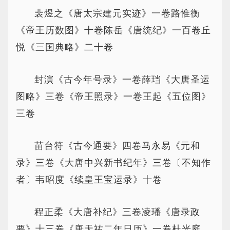
裴煜之《唐太宗建元实迹》一卷路惟衡
《帝王历数图》十卷陈岳《唐统纪》一百卷丘
悦《三国典略》二十卷
封演《古今年号录》一卷薛珰《大唐圣运
图略》三卷《帝王照录》一卷王起《五位图》
三卷
苗台符《古今通要》四卷马永易《元和
录》三卷《大唐中兴新书纪年》三卷〔不知作
者〕韦昭度《续皇王宝运录》十卷
程正柔《大唐补纪》三卷凌璠《唐录政
要》十三卷《唐天祐二年日历》一卷杜光庭