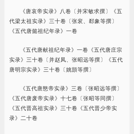
《唐哀帝实录》八卷〔并宋敏求撰〕《五
代梁太祖实录》三十卷〔张衮、郄象等撰〕
《五代唐懿祖纪年录》一卷
《五代唐献祖纪年录》一卷《五代唐庄宗
实录》三十卷〔并赵凤、张昭远等撰〕《五代
唐明宗实录》三十卷〔姚顗等撰〕
《五代唐愍帝实录》三卷〔张昭远等撰〕
《五代唐废帝实录》十七卷〔张昭等同撰〕
《五代晋高祖实录》三十卷《五代晋少帝实
录》二十卷