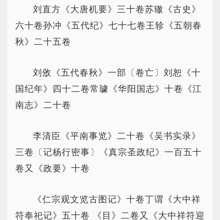
刘直方《大唐机要》三十卷苏辙《古史》
六十卷孙冲《五代纪》七十七卷王轸《五朝春
秋》二十五卷
刘攽《五代春秋》一部〔卷亡〕刘恕《十
国纪年》四十二卷常璩《华阳国志》十卷《江
南志》二十卷
李清臣《平南事览》二十卷《吴书实录》
三卷〔记杨行密事〕《真宗圣政纪》一百五十
卷又《政要》十卷
《仁宗观文览古图记》十卷丁谓《大中祥
符奉祀记》五十卷 《目》二卷又《大中祥符迎