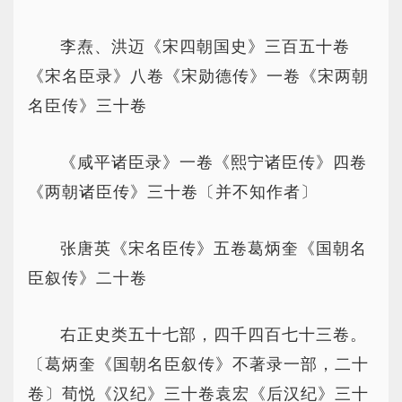
李焘、洪迈《宋四朝国史》三百五十卷
《宋名臣录》八卷《宋勋德传》一卷《宋两朝
名臣传》三十卷
《咸平诸臣录》一卷《熙宁诸臣传》四卷
《两朝诸臣传》三十卷〔并不知作者〕
张唐英《宋名臣传》五卷葛炳奎《国朝名
臣叙传》二十卷
右正史类五十七部，四千四百七十三卷。
〔葛炳奎《国朝名臣叙传》不著录一部，二十
卷〕荀悦《汉纪》三十卷袁宏《后汉纪》三十