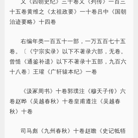
又《四朝史纪》三十卷又《列传》一百三
十五卷黄维之《太祖政要》一十卷吕中《国朝
治迹要略》十四卷
右编年类一百五十一部，一万五百七十五
卷。〔《宁宗实录》以下不著录六部，无卷。
曾慥《通鉴补遗》以下不著录十五部，九百六
十八卷〕王瓘《广轩辕本纪》一卷
《汲冢周书》十卷郭璞注《穆天子传》六
卷赵晔《吴越春秋》十卷皇甫遵注《吴越春
秋》十卷
司马彪《九州春秋》十卷赵瞻《史记牴牾