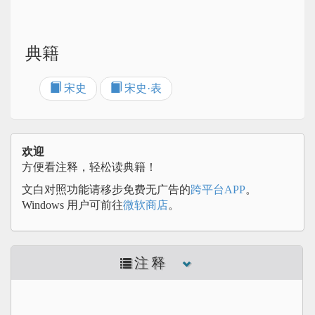
典籍
宋史
宋史·表
欢迎
方便看注释，轻松读典籍！
文白对照功能请移步免费无广告的
跨平台APP
。
Windows 用户可前往
微软商店
。
注释