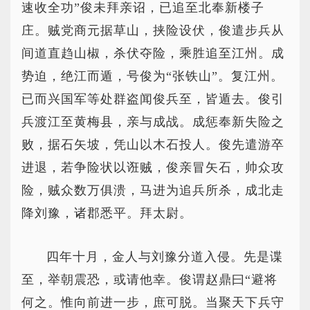
速收全功”俊未拜亲诏，已追至北奉新楼子
庄。贼党商元据草山，挟险设伏，俊遣步兵从
间道直趋山椒，杀伏夺险，乘胜追至江州。成
势迫，绝江而遁，号俊为“张铁山”。复江州。
已而兴国军等处群盗闻俊兵至，皆遁去。俊引
兵渡江至黄梅县，亲与成战。成惩奉新失险之
败，据石矢坡，凭山以木石投人。俊先遣游卒
进退，若争险状以诳贼，俊亲冒矢石，帅众攻
险，贼众数万俱溃，马进为追兵所杀，成北走
降刘豫，诸郡悉平。拜太尉。
四年十月，金人与刘豫分道入侵。先是谍
至，举朝震恐，或请他幸。俊谓赵鼎曰“避将
何之。惟向前进一步，庶可脱。当聚天下兵守