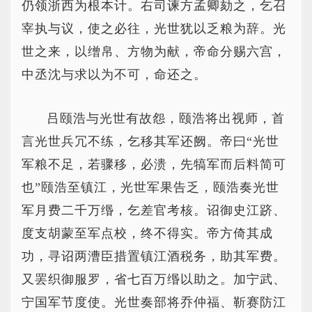
仍领浙西为根本计。右司谏方孟卿劾之，乞召
宰执与议，使之必往，光世犹以乏粮为辞。光
世之来，以缯帛、方物为献，帝命分赐六宫，
中丞沈与求以为不可，命还之。
吕颐浩与光世有故怨，颐浩将出视师，首
言光世兵冗不练，乞移其军还阙。帝曰“光世
军粮不足，若骤移，必溃，先犒军而后料简可
也”颐浩至镇江，光世军果告乏，颐浩奏光世
军月费二千万缗，乞差官考核。诏御史江跻、
度支胡蒙至军点校，终不得实。帝方倚其成
功，寻诏两漕臣措置镇江酒税务，助其军费。
又罢织御服罗，省七百万缗以助之。加宁武、
宁国军节度使。光世奏部将乔仲福、靳赛防江