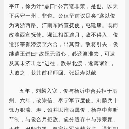
平江，徐为计”鼎曰“公言避非策，是也。以天
下兵守一州，非也。公但坚前议足矣”遂以俊
为两浙西路、江南东路宣抚使，屯建康。既而
改淮西宣抚使。濒江相距逾月，敌不得入。俊
遣张宗颜潜渡至六合，出其背。敌将引去，俊
继遣王进曰“敌既无留心，必迳渡淮去，可速
及其未济击之”进往，敌果北渡，遂薄诸淮，
大败之，获其酋程师回、张延寿以献。
五年，刘麟入寇，俊与杨沂中合兵拒于泗
州。六年，改崇信、奉宁军节度使。刘麟兵十
馀万犯濠、寿，诏并以淮西属俊，杨存中亦听
节制，与俊合兵拒敌。俊分遣存中与张宗颜、