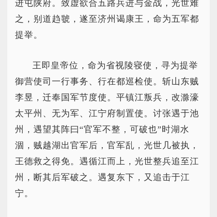
进屯陕府。致虚欲合五路兵进与金战，光世难
之，别道趋虢，遂至济州谒康王，命为五军都
提举。
王即皇帝位，命为省视陵寝使，寻为提举
御营使司一行事务、行在都巡检使。斩山东贼
李昱，迁奉国军节度使。平镇江叛兵，改滁濠
太平州、无为军、江宁府制置使。讨张遇于池
州，遇望其阵曰“官军不整，可破也”时湖水
涸，贼越湖出官军后，官军乱，光世几被执，
王德救之得免。遇循江而上，光世整兵追至江
州，断其后军破之。遇复东下，又追击于江
宁。