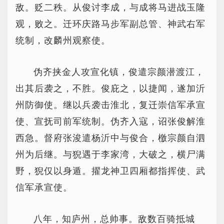
敌。贬二秩。从俊讨李成，与成将马进战玉隆
观，败之。迁环庆路马步军副总管、神武右军
统制，改麟州观察使。
伪齐挟金人攻宣化镇，俊遣宗颜潜渡江，
出其后袭之，不胜。俊庇之，以捷闻，遂加沂
州防御使。继以兵袭击淮北，复迁崇信军承宣
使、宣抚司前军统制。伪齐入寇，诏张俊解淮
西急。督府张浚遣杨沂中与俊合，檄宗颜自泗
州为后继。与猊遇于李家湾，大破之，横尸满
野，猊仅以身遁。擢龙神卫四厢都指挥使、武
信军承宣使。
八年，知庐州，总帅事。敌数百骑抵城