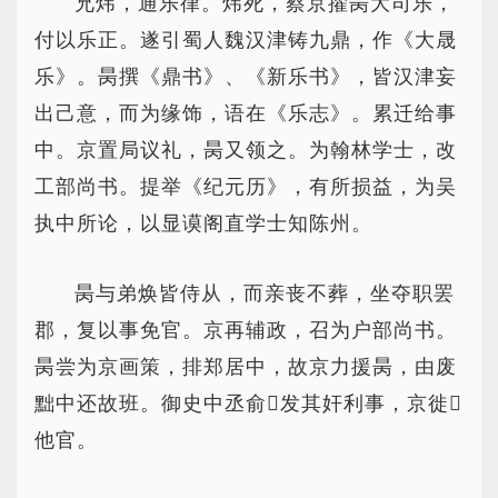
兄炜，通乐律。炜死，蔡京擢昺大司乐，
付以乐正。遂引蜀人魏汉津铸九鼎，作《大晟
乐》。昺撰《鼎书》、《新乐书》，皆汉津妄
出己意，而为缘饰，语在《乐志》。累迁给事
中。京置局议礼，昺又领之。为翰林学士，改
工部尚书。提举《纪元历》，有所损益，为吴
执中所论，以显谟阁直学士知陈州。
昺与弟焕皆侍从，而亲丧不葬，坐夺职罢
郡，复以事免官。京再辅政，召为户部尚书。
昺尝为京画策，排郑居中，故京力援昺，由废
黜中还故班。御史中丞俞发其奸利事，京徙
他官。