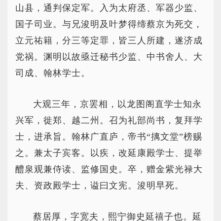
山县，通判保定军。入为太府丞、军器少监、
国子司业。与兄浚明及叶梦得缔蔡京为死交，
立元祐籍，分三等定罪，皆三人所建，遂济成
党祸。渊明以故亟迁秘书少监、中书舍人、大
司成、翰林学士。
大观三年，京罢相，以龙图阁直学士知永
兴军，徙郑、越二州。召为礼部尚书，复拜学
士，进承旨。翰林广直庐，帝书“摛文堂”榜赐
之。兼太子宾客。以疾，改延康殿学士、提举
醴泉观兼侍读、监修国史。卒，赠金紫光禄大
夫、资政殿学士，谥曰文宪。浚明早死。
蔡居厚，字宽夫，熙宁御史延禧子也。延