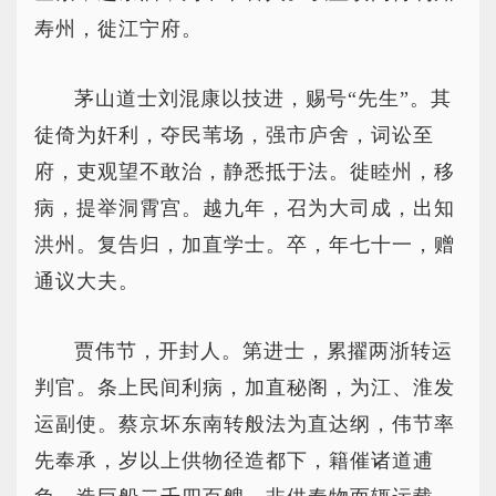
寿州，徙江宁府。
茅山道士刘混康以技进，赐号“先生”。其
徒倚为奸利，夺民苇场，强市庐舍，词讼至
府，吏观望不敢治，静悉抵于法。徙睦州，移
病，提举洞霄宫。越九年，召为大司成，出知
洪州。复告归，加直学士。卒，年七十一，赠
通议大夫。
贾伟节，开封人。第进士，累擢两浙转运
判官。条上民间利病，加直秘阁，为江、淮发
运副使。蔡京坏东南转般法为直达纲，伟节率
先奉承，岁以上供物径造都下，籍催诸道逋