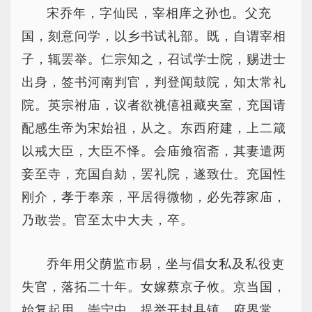
宋乔年，字仙民，宰相庠之孙也。父充
国，刻意问学，以乡书试礼部。既，自谓宰相
子，辄罢举。仁宗知之，召试学士院，赐进士
出身，签书河南判官，判登闻鼓院，知太常礼
院。英宗祔庙，议者欲祧僖祖藏夹室，充国请
配感生帝为宋始祖，从之。东西府建，上二箴
以戒大臣，大臣不怿。会庙飨宿斋，其妻遣两
妾至寺，充国自劾，罢礼院，遂致仕。充国性
刚介，孝于奉亲，平居得微物，必先荐家庙，
乃敢尝。官至太中大夫，卒。
乔年用父荫监市易，坐与倡女私及私役吏
失官，落拓二十年。女嫁蔡京子攸。京当国，
始复起用。崇宁中，提举开封县镇、府界常