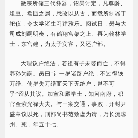
徽宗所储三代彝器，诏昺讨定，凡尊爵、
俎豆、盘匜之属，悉改以从古，而载所制器于
祀仪，令太学诸生习肄雅乐。阅试日，昺与大
司成刘嗣明奏，有鹤翔宫架之上。再为翰林学
士，东宫建，为太子宾客，又还户部。
大理议户绝法，若祖有子未娶而亡，不得
养孙为嗣。昺曰“计一岁诸路户绝，不过得钱
万缗。使岁失万缗而天下无绝户，岂不可
乎”诏从其议。加宣和殿学士，知河南府，积
官金紫光禄大夫。与王寀交通，事败，开封尹
盛章议以死，刑部尚书范致虚为请，乃长流琼
州。死，年五十七。