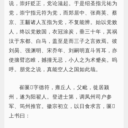
说，崇奸贬正，党论滋起。于是绍圣指元祐为
党，崇宁指元符为党，而郑居中、张商英、蔡
京、王黼诸人互指为党，不复能辨。始以党败
人，终以党败国，衣冠涂炭，垂三十年，其祸
汰于东都、白马，盖至是而三子之言效焉。彼
刘昺、强渊明、宋乔年、刘嗣明直斗筲耳，亦
使攘臂恣睢，撼撞无忌，小人之为术蹙矣。呜
呼。朋党之说，真能空人之国如此哉。
崔匽字德符，雍丘人，父毗，徙居颍
州，遂为阳翟人。登进士第，调凤州司户参
军、筠州推官。徽宗初立，以日食求言，匽
上书曰：