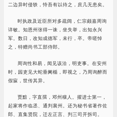
二边异时侵轶，恃吾有以待之，庶几无患矣。
时执政及近臣所对多疏阔，仁宗颇嘉周询
详敏。知恩州张得一诛，坐失举，出知永兴
军。数日，改知成德军，未行，卒。帝嗟悼
之，特赠尚书工部侍郎。
周询性和易，闻见该洽，明吏事。在安州
时，园吏见大蛇垂阑楯，即视之，乃周询醉而
假寐，世传其异。
贾黯，字直孺，邓州穰人。擢进士第一，
起家将作临丞、通判襄州。还为秘书省著作佐
郎、直集贤院，迁左正言、判三司开拆司。