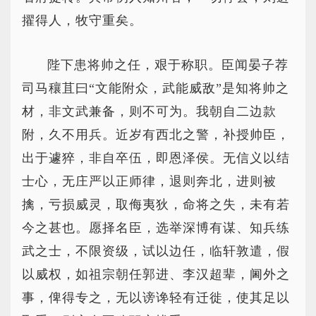
擢得人，牧守重矣。
陛下患将帅之任，艰于称职。臣闻晏子荐
司马穰苴曰“文能附众，武能威敌”是知将帅之
材，非文武兼备，则不可为。我朝自二边款
附，久不用兵。近岁有西北之警，补授帅臣，
出于遽猝，非自卒伍，即恩泽侯。无信义以结
士心，无庄严以正师律，退则奔北，进则被
擒，亏损威灵，取侮夷狄，命将之失，未有若
今之甚也。愿择名臣，选举深博有谋、知兵练
武之士，不限资级，试以边任，临轩敦遣，假
以威权，如祖宗朝任郭进、李汉超辈，阃外之
事，俾得专之，无以谤谗轻有迁徙，使其足以