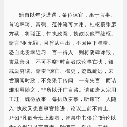
黯自以年少遭遇，备位谏官，果于言事。
首论韩琦、富弼、范仲淹可大用。杜枢覆张彦
方狱，将驳正，忤执政意，执政以他罪绌枢。
黯言“枢无罪，且旨从中出，不因臣下弹奏。
恐自此贵幸近习，言一得入，则将阴肆谗毁，
害及善良，不可不察”时言者或论事亡状，辄
戒励穷诘。黯奏“谏官、御史，迹既疏远，未
尝预闻时政，不免采于传闻，一有失言，而诘
难沮辱随之，非所以开广言路。请如唐太宗用
王珪、魏徵故事，每执政奏事，听谏官一人随
入”执政又患言事官旅进，论议上前不肯止。
乃诏“凡欲合班上殿者，皆禀中书俟旨”黯论以