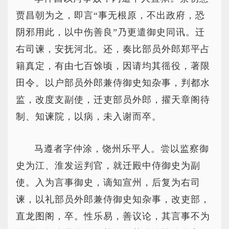
贾昌朝为之，即言“事无根原，不出政府，恐
阴邪用此，以中伤善良”乃更遣御史同讯。迁
右司谏，安抚河北。还，奏比部员外郎郑平占
籍真定，有由七百馀顷，因请均其徭役，著限
田令。以户部员外郎兼侍御史知杂事，判都水
监，改度支副使，迁吏部员外郎，擢天章阁待
制、知谏院，以病，未入谢而卒。
马遵者字仲涂，饶州乐平人。尝以监察御
史为江、淮发运判官，就迁殿中侍御史为副
使。入为言事御史，谪知宣州，后复为右司
谏，以礼部员外郎兼侍御史知杂事，改吏部，
直龙图阁，卒。性乐易，善议论，其言事不为