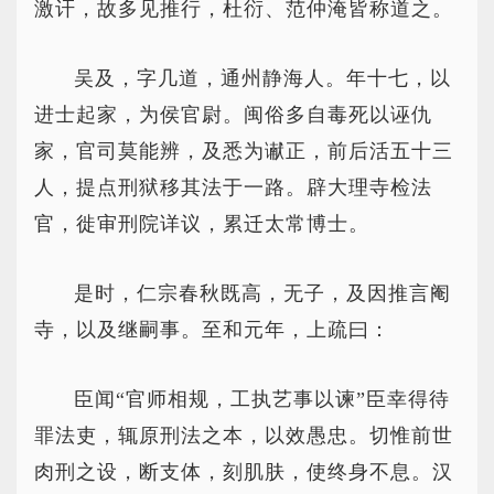
激讦，故多见推行，杜衍、范仲淹皆称道之。
吴及，字几道，通州静海人。年十七，以
进士起家，为侯官尉。闽俗多自毒死以诬仇
家，官司莫能辨，及悉为谳正，前后活五十三
人，提点刑狱移其法于一路。辟大理寺检法
官，徙审刑院详议，累迁太常博士。
是时，仁宗春秋既高，无子，及因推言阉
寺，以及继嗣事。至和元年，上疏曰：
臣闻“官师相规，工执艺事以谏”臣幸得待
罪法吏，辄原刑法之本，以效愚忠。切惟前世
肉刑之设，断支体，刻肌肤，使终身不息。汉