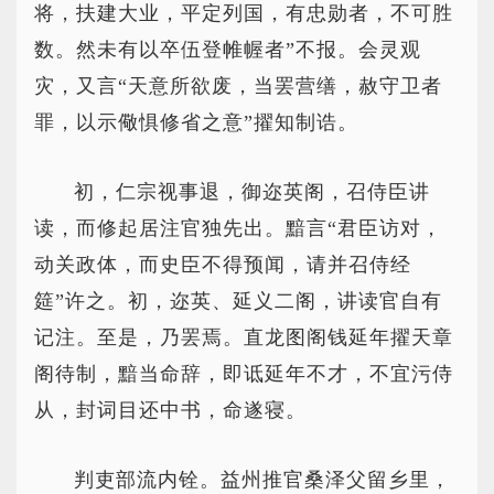
将，扶建大业，平定列国，有忠勋者，不可胜
数。然未有以卒伍登帷幄者”不报。会灵观
灾，又言“天意所欲废，当罢营缮，赦守卫者
罪，以示儆惧修省之意”擢知制诰。
初，仁宗视事退，御迩英阁，召侍臣讲
读，而修起居注官独先出。黯言“君臣访对，
动关政体，而史臣不得预闻，请并召侍经
筵”许之。初，迩英、延义二阁，讲读官自有
记注。至是，乃罢焉。直龙图阁钱延年擢天章
阁待制，黯当命辞，即诋延年不才，不宜污侍
从，封词目还中书，命遂寝。
判吏部流内铨。益州推官桑泽父留乡里，