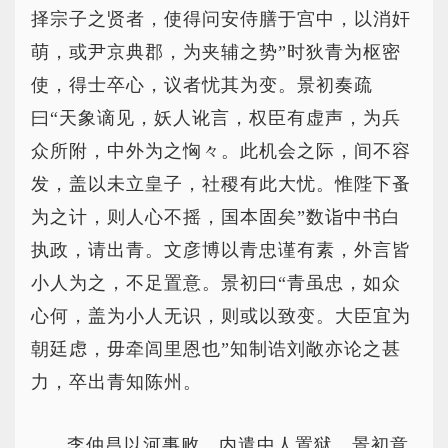
择宗子之贤者，使得问安侍膳于宫中，以消奸
萌，或尹京典郡，为夹辅之势”时狄青为枢密
使，得士卒心，议者忧其为变。景初奏疏
曰“天象谪见，妖人讹言，权臣有虚声，为兵
众所附，中外为之恟々。此机会之际，间不容
发，盖以未立皇子，社稷有此大忧。惟陛下蚤
为之计，则人心不摇，国本固矣”数诣中书白
执政，请出青。文彦博以青忠谨有素，外言皆
小人为之，不足置意。景初曰“青虽忠，如众
心何，盖为小人无识，则或以致变。大臣宜为
朝廷虑，毋牵闾里恩也”知制诰刘敞亦论之甚
力，卒出青知陈州。
李仲昌以河事败，内遣中人置狱。景初意