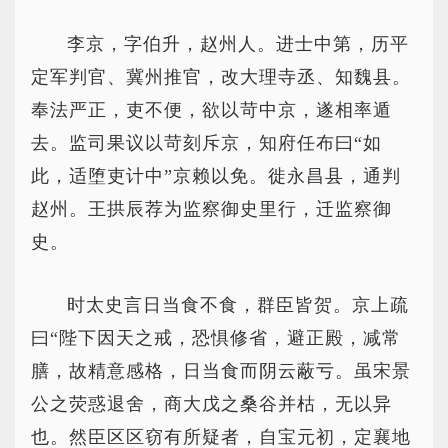
李京，字伯升，赵州人。进士中第，历平
定军判官、冀州推官，改大理寺丞、知魏县。
奉法严正，吏不便，欲以苛中京，遂相率遁
去。监司果议以苛刻斥京，知府任布曰“如
此，适堕吏计中”京赖以免。徙永昌县，通判
赵州。王拱辰荐为监察御史里行，迁监察御
史。
时太史言日当食不食，群臣皆贺。京上疏
曰“陛下因天之戒，恐惧修省，避正殿，减常
膳，故精意感格，日当食而阴云蔽亏。虽宋景
公之荧惑退舍，商大戊之桑谷并枯，无以异
也。然臣区区窃有所疑者，自宝元初，定襄地