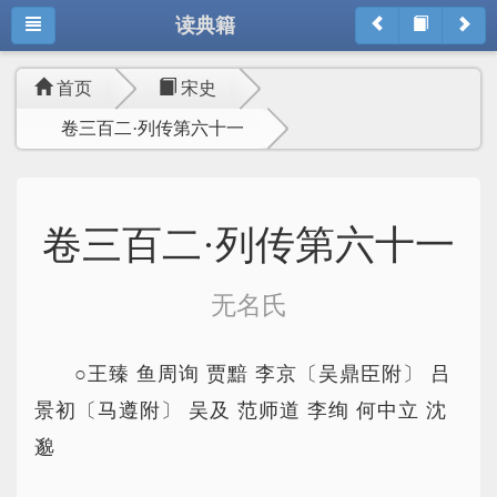
读典籍
首页
宋史
卷三百二·列传第六十一
卷三百二·列传第六十一
无名氏
○王臻 鱼周询 贾黯 李京〔吴鼎臣附〕 吕
景初〔马遵附〕 吴及 范师道 李绚 何中立 沈
邈