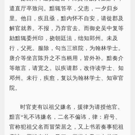
遣直厅卒致问。黯辄笞卒，父恚，一夕归乡
里。他日，疾且亟，黯内怀不自安，请徙郡及
解官就养。不报，乃弃官去。而御史吴中复等
劾黯辄委州印，挠朝廷法，绌知郢州。未及
行，父死。服除，勾当三班院，为翰林学士。
唐介等坐言陈升之不当柄用，皆外补。黯奏介
等敢言，请宽之。以疾请郡，改侍读学士、知
邓州。未行，疾愈，复以为翰林学士、知审官
院。
时官吏有以祖父嫌名，援律为请授他官。
黯言“礼不讳嫌名，二名不偏讳，律：府号、
官称犯祖父名而冒荣居之，又上书若奏事犯祖