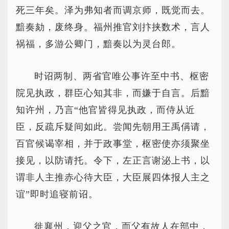
死三年矣。泽为弗知者而调京师，既觉而去。
黯奏劾，废终身。福州推官刘抃挟数术，言人
祸福，多游公卿门，黯奏以为灵台郎。
时诏两制、两省官唯公事许至中书、枢密
院见执政，群臣心知其非，而嫌于自言。后黯
知许州，乃言“他官皆得见执政，而侍从近
臣，反疏斥疑间如此。尝闻先朝用王禹偁请，
百官候谒宰相，并于政事堂，枢密使亦须聚坐
接见，以防请托。令下，左正言谢泌上书，以
谓非人主推赤心待大臣，大臣展四体报人主之
谊”即时追寝前诏。
徙襄州，迎父之官，而父有故人在部中，