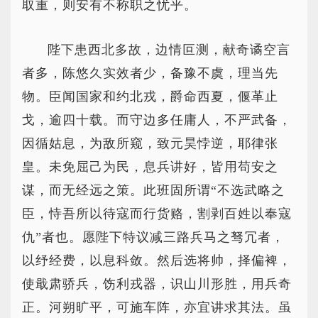
取重，则安有不称职之忧乎。
陛下患西北多故，边情叵测，献奇谲空言
者多，陈悠久实效者少，备豫不虞，理当先
物。臣闻国家和约北戎，爵命西夏，偃革止
戈，逾四十载。而守边多任庸人，不严武备，
因循姑息，为敌所窥，致元昊悖逆，耶律张
皇。未免屈己为民，息兵讲好，皆用苟安之
谋，而无经远之策。此班固所谓“不选武略之
臣，恃吾所以待寇而行货赂，割剥百姓以奉寇
仇”者也。愿陛下特议减三路兵马之驽冗者，
以纾经费，以息科敛。然后选将帅，择偏裨，
使戢肃骄兵，饬利戎器，识山川形胜，用兵奇
正。河朔旷平，可施车阵，亦宜讲求其法。虽