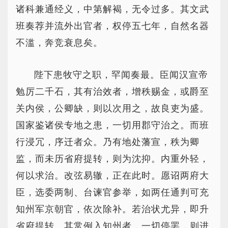
诸科兼通经义，中第解褐，无令过多。其文武
班奏荐并流外出官者，权停五七年，自然名器
不滥，奔竞衰息矣。
陛下患牧守之职，罕闻奏最。臣闻汉宣帝
勉厉二千石，其有治效者，增秩赐金，或爵至
关内侯，公卿缺，则以次用之，故良吏为盛。
国家鉴诸侯专地之患，一切用郡守治之。而班
行浸冗，序迁者众。乃有地处藩宣，秩为卿
监，而未历省府提转，则为沈抑。内重外轻，
何以求治。改弦易辙，正在此时。愿诏两府大
臣，选委两制、台谏官参举，如两任通判可充
知州军京朝官，依次除补。若治状尤异，即升
省府提转。其常例入知州者，一切停罢，则进