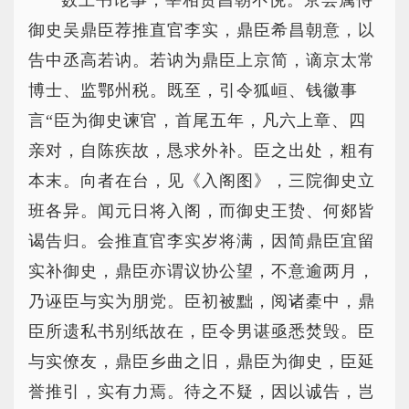
数上书论事，宰相贾昌朝不悦。京尝属侍
御史吴鼎臣荐推直官李实，鼎臣希昌朝意，以
告中丞高若讷。若讷为鼎臣上京简，谪京太常
博士、监鄂州税。既至，引令狐峘、钱徽事
言“臣为御史谏官，首尾五年，凡六上章、四
亲对，自陈疾故，恳求外补。臣之出处，粗有
本末。向者在台，见《入阁图》，三院御史立
班各异。闻元日将入阁，而御史王贽、何郯皆
谒告归。会推直官李实岁将满，因简鼎臣宜留
实补御史，鼎臣亦谓议协公望，不意逾两月，
乃诬臣与实为朋党。臣初被黜，阅诸橐中，鼎
臣所遗私书别纸故在，臣令男谌亟悉焚毁。臣
与实僚友，鼎臣乡曲之旧，鼎臣为御史，臣延
誉推引，实有力焉。待之不疑，因以诚告，岂