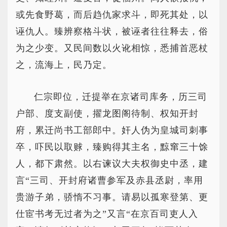
或先食野葛，而后趋仇家求斗，即死其处，以
诬仇人。臻辨察格斗状，被诬者往往释去，俗
为之少变。又民间数以火讹相惊，悉捕首恶杖
之，流海上，民乃定。
仁宗即位，迁提举在京诸司库务，历三司
户部、度支副使，擢龙图阁待制、权知开封
府，累迁尚书工部郎中。奸人伪为皇城司刺事
卒，吓民以取赇，臻购得其主名，黥窜三十馀
人，都下肃然。以右谏议大夫权御史中丞，建
言“三司、开封府诸曹参军及赤县丞尉，率用
贵游子弟，骄惰不习事。请易以孤寒登第、更
仕宦书考无过者为之”又言“在京百司吏人入