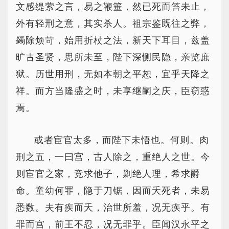
文感缇萦之言，易之鞭箠，然已死而笞未止，
外有轻刑之意，其实杀人。祖宗鉴既往之弊，
蠲除烦苛，始用折杖之法，新天下耳目，兹盖
旷古圣贤，思所未至，陛下深恻民隐，亲览庶
狱。历世用刑，无如本朝之平恕，宜乎天降之
祥。而方当隆盛之时，未享继嗣之庆，臣窃惑
焉。
或者宦官太多，而陛下未悟也。何则。肉
刑之五，一曰宫，古人除之，重绝人之世。今
则宦官之家，竞求他子，剿绝人理，希求爵
命。童幼何罪，隐于刀锯，因而夭死者，未易
悉数。夫有疾而夭，治世所羞，况无疾乎。有
罪而宫，前王不忍，况无罪乎。臣闻汉永平之