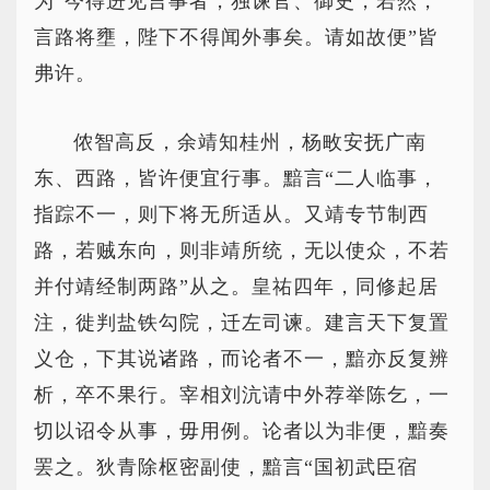
为“今得进见言事者，独谏官、御史，若然，
言路将壅，陛下不得闻外事矣。请如故便”皆
弗许。
侬智高反，余靖知桂州，杨畋安抚广南
东、西路，皆许便宜行事。黯言“二人临事，
指踪不一，则下将无所适从。又靖专节制西
路，若贼东向，则非靖所统，无以使众，不若
并付靖经制两路”从之。皇祐四年，同修起居
注，徙判盐铁勾院，迁左司谏。建言天下复置
义仓，下其说诸路，而论者不一，黯亦反复辨
析，卒不果行。宰相刘沆请中外荐举陈乞，一
切以诏令从事，毋用例。论者以为非便，黯奏
罢之。狄青除枢密副使，黯言“国初武臣宿