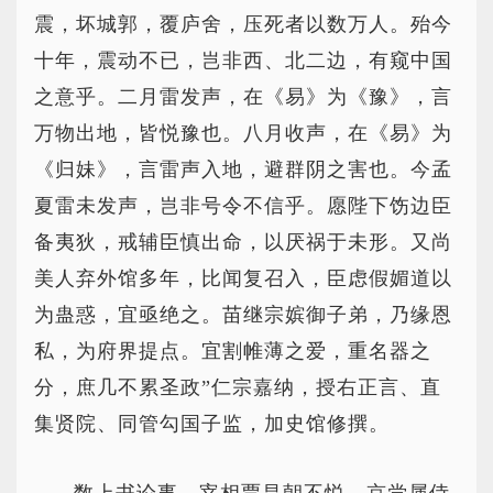
震，坏城郭，覆庐舍，压死者以数万人。殆今
十年，震动不已，岂非西、北二边，有窥中国
之意乎。二月雷发声，在《易》为《豫》，言
万物出地，皆悦豫也。八月收声，在《易》为
《归妹》，言雷声入地，避群阴之害也。今孟
夏雷未发声，岂非号令不信乎。愿陛下饬边臣
备夷狄，戒辅臣慎出命，以厌祸于未形。又尚
美人弃外馆多年，比闻复召入，臣虑假媚道以
为蛊惑，宜亟绝之。苗继宗嫔御子弟，乃缘恩
私，为府界提点。宜割帷薄之爱，重名器之
分，庶几不累圣政”仁宗嘉纳，授右正言、直
集贤院、同管勾国子监，加史馆修撰。