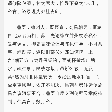
谓倾险包藏，甘为鹰犬，惟陛下察之”未几，
卒官。诏录谌为郊社斋郎。
鼎臣，棣州人。既逐京，会昌朝罢，夏竦
自北京召为相。鼎臣先论竦在并州杖杀私仆，
复与谏官、御史言竦论议与陈执中异，不可共
事。竦既罢，遂以刑部员外郎知谏院。上
言“朝廷方与契丹保誓约，而杨怀敏增广塘
水，辄生事，民或怨叛，虽斩怀敏，无及
矣”遂为河北体量安抚，令经度塘水利害，而
鼎臣更顾望，依违不能决。昌朝与都转运使施
昌言议河事不合，鼎臣自度支副使拜天章阁待
制，代昌言，数月卒。