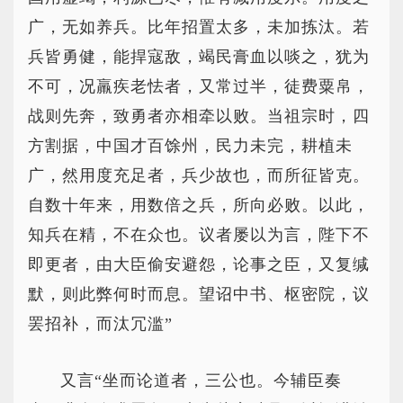
广，无如养兵。比年招置太多，未加拣汰。若
兵皆勇健，能捍寇敌，竭民膏血以啖之，犹为
不可，况羸疾老怯者，又常过半，徒费粟帛，
战则先奔，致勇者亦相牵以败。当祖宗时，四
方割据，中国才百馀州，民力未完，耕植未
广，然用度充足者，兵少故也，而所征皆克。
自数十年来，用数倍之兵，所向必败。以此，
知兵在精，不在众也。议者屡以为言，陛下不
即更者，由大臣偷安避怨，论事之臣，又复缄
默，则此弊何时而息。望诏中书、枢密院，议
罢招补，而汰冗滥”
又言“坐而论道者，三公也。今辅臣奏