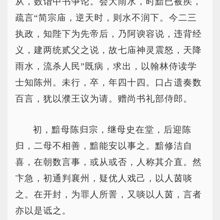
从，数诣中书争论。会大雨水，时黯已被疾，
疏言“简宗庙，逆天时，则水不润下。今二三
执政，知陛下为先帝后，乃阿谀容说，违背经
义，建两统贰父之说，故七庙神灵震怒，天降
雨水，流杀人民”既病，求出，以翰林侍读学
士知陈州。未行，卒，年四十四。口占遗奏数
百言，犹以濮王议为请。赠尚书礼部侍郎。
初，黯母陈归宗，继母史在堂，后迎陈
归，二母不相善，黯能安以事之。黯修洁自
喜，在朝数言事，或从或否，人称其介直。然
卞急，初通判襄州，疑优人戏己，以人茵啖
之。在开封，为罪人所詈，又啖以人茵，言者
亦以是诋之。