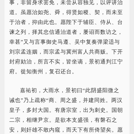
事，非留身求罢免，未尝从容独见，以评讲治
道。虽愿治如尧、舜，得贤如稷、契，而未至
于治者，抑由此也。愿陛下于辅臣、侍从、台
谏之列，择其忠信通治道者，屡诏而数访之，
幸甚”又与言事御史马遵、吴中复奏弹梁适与
刘宗孟连姻，而宗孟与冀州富人共商贩。下开
封府劾治，所言不实，皆坐谪，景初通判江宁
府。徙知衡州，复召还台。
嘉祐初，大雨水，景初曰“此阴盛阳微之
诫也”乃上疏称“商、周之盛，并建同姓。两汉
皇子，多封大国。有唐宗室，出为刺史。国朝
二宗，相继尹京。是欲本支盛强，有磐石之
安，则奸雄不敢内窥，而天下有所倚望矣。愿