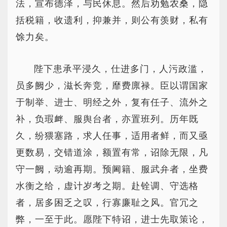
法，宣布德泽，与民休息。然后劝勉农桑，隐
括税籍，收遗利，抑兼并，则公有羡财，私有
馀力矣。
陛下患承平浸久，仕进多门，人污政滥，
员多阙少，滋长奔竞，靡费廪禄。臣以谓国家
于制举、进士、明经之外，复有任子、流外之
补，负瑕衅、服舆台者，亦置班列。历年既
久，纷猥塞路，求人任事，适用者鲜，而又亟
更数易，交错道涂，额置有常，诏除无限，凡
守一阙，动逾再期。预阃籍、服武弁者，坐费
水衡之给，虚计岁考之期。赴铨调、守选格
者，居多困乏之叹，行寡廉耻之风。官冗之
弊，一至于此。愿陛下特诏，进士先取策论，