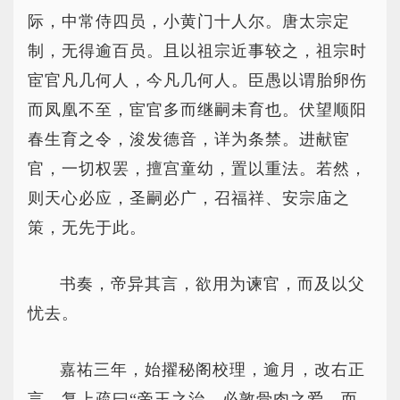
际，中常侍四员，小黄门十人尔。唐太宗定
制，无得逾百员。且以祖宗近事较之，祖宗时
宦官凡几何人，今凡几何人。臣愚以谓胎卵伤
而凤凰不至，宦官多而继嗣未育也。伏望顺阳
春生育之令，浚发德音，详为条禁。进献宦
官，一切权罢，擅宫童幼，置以重法。若然，
则天心必应，圣嗣必广，召福祥、安宗庙之
策，无先于此。
书奏，帝异其言，欲用为谏官，而及以父
忧去。
嘉祐三年，始擢秘阁校理，逾月，改右正
言。复上疏曰“帝王之治，必敦骨肉之爱，而