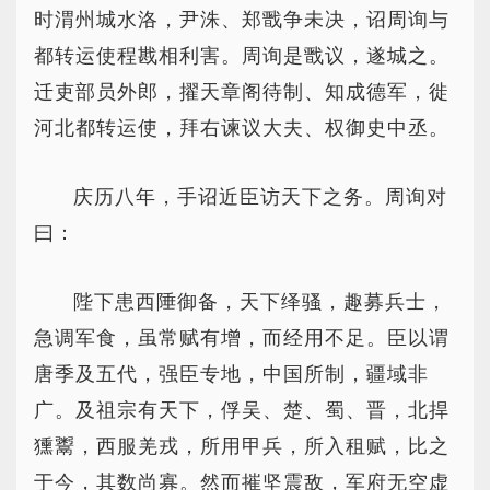
时渭州城水洛，尹洙、郑戬争未决，诏周询与
都转运使程戡相利害。周询是戬议，遂城之。
迁吏部员外郎，擢天章阁待制、知成德军，徙
河北都转运使，拜右谏议大夫、权御史中丞。
庆历八年，手诏近臣访天下之务。周询对
曰：
陛下患西陲御备，天下绎骚，趣募兵士，
急调军食，虽常赋有增，而经用不足。臣以谓
唐季及五代，强臣专地，中国所制，疆域非
广。及祖宗有天下，俘吴、楚、蜀、晋，北捍
獯鬻，西服羌戎，所用甲兵，所入租赋，比之
于今，其数尚寡。然而摧坚震敌，军府无空虚