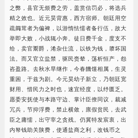
之弊，县官无烦费之劳，盖赏信罚必，将选兵
精之效也。近元昊背惠，西方宿师。朝廷用空
疏阘茸者为偏裨，以游惰怯懦者备行伍，故大
举即大败，小战辄小奔。徒日费千金，度支不
给，卖官鬻爵，淆杂仕流，以铁为钱，隳坏国
法。而又官立盐禁，驱民赍辇，荡析恒产，怨
咨盈路。去秋水旱继作，今春饑馑相属，生灵
重困，于兹为剧。今元昊幼子新立，乃朝廷宽
财用、惜民力之时也，速宜经度，以纾匮乏。
愿委安抚使与本路守边、掌计臣僚同议，裁减
冗兵，节抑浮费，禁止横敛，廪假贫民，去武
臣之庸懦，出守宰之贪残。仍冀特发宸衷，出
内帑钱助关陕费，使通盐商之利，改钱币之