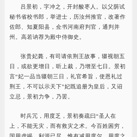
吕景初，字冲之，开封酸枣人。以父荫试
秘书省校书郎，举进士，历汝州推官，改著作
佐郎、知夏阳县，佥书河南府判官，通判并
州。高若讷荐为殿中侍御史。
张贵妃薨，有司请依荆王故事，辍视朝五
日，或欲更增日，听上裁，乃增至七日。景初
言“妃一品当辍朝三日，礼官希旨，使恩礼过
荆王，不可以示天下”妃既追册为皇后，又诏
立忌，景初力争，乃罢。
时兵冗，用度乏，景初奏疏曰“圣人在
上，不能无灾，而有救灾之术。今百姓困穷，
国用虚竭，利源已尽，惟有减用度尔。用度之