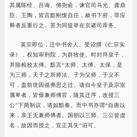
其属陈经、吕诲、傅尧俞，谏官司马光、龚鼎
臣、王陶，皆言黯刚愎自任，赦书下府，罪应
释者反重行之。罢为同提举在京诸司库务。
英宗即位，迁中书舍人。受诏撰《仁宗实
录》，权知审刑院，为群牧使。时封拜皇子，
并除检校太傅。黯言“太师、太傅、太保，是
为三师，天子之所师法。子为父师，于义不
可，盖前世因循弗思之过。请自今皇子及宗室
属卑者，皆毋兼师傅官，随其迁序，改授三
公”下两制议，请如黯奏。而中书亦谓“自唐以
来，亲王无兼师傅者。国朝以三师、三公皆虚
名，故因而授之，宜正其失”诏可。