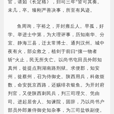
官，请如《长定格》，归司三年”皆可其奏。
未几，卒。臻刚严善决事，所至有风迹。
鱼周询，字裕之，开封雍丘人。早孤，好
学。举进士中第，为大理评事，历知南华、分
宜、静海三县，迁太常博士、通判汉州。城中
夜有火，部众救之，植剑于前曰“攘一物者
斩”火止，民无所失亡。以尚书屯田员外郎知
真州，徙提点荆湖南路刑狱。求便郡，知安
州，徙蔡州，召为侍御史。陕西用兵，科敛烦
数，命安抚京西路，还赐绯衣银鱼。为开封府
判官，又使陕西刺民兵，判三司理欠、凭由
司。进起居舍人、知谏院，固辞，乃以尚书户
部员外郎兼侍御史知杂事，为三司盐铁副使。