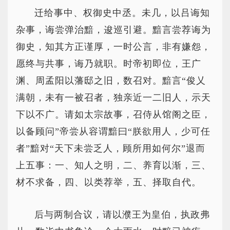
迁给事中、权御史中丞。未几，以吕诲知
杂事，诲尝弹治黯，逡巡引避。黯言尝荐诲为
御史，知其方正谨厚，一时公言，非有嫌怨，
愿终与共事，诲乃就职。时帝初即位，王广
渊、周孟阳以藩邸之旧，数召对。黯言“俊乂
满朝，未有一被召者，独亲近一二旧人，示天
下以不广。请如太宗故事，召侍从馆阁之臣，
以备顾问”帝尝从容谓黯曰“朕欲用人，少可任
者”黯对“天下未尝乏人，顾所用如何尔”退而
上五事：一、知人之明，二、养育以渐，三、
材不求备，四、以类荐举，五、择取自代。
后与两制合议，请以濮王为皇伯，执政弗