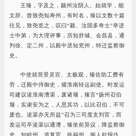
王臻，字及之，颍州汝阴人。始就学，能
文辞。曾致尧知寿州，有时名，臻以文数十篇
往见，致尧览之，叹曰“颍、汝固多奇士”举进
士中第，为大理评事，历知舒城、会昌县，通
判徐、定二州，以殿中丞知兖州，特迁监察御
史。
中使就营景灵宫、太极观，臻佐助工费有
劳，迁殿中侍御史，擢淮南转运副使。时发运
司建议浚淮南漕渠，废诸堰，臻言“扬州召伯
堰，实谢安为之，人思其功，以比召伯，不可
废也。浚渠亦无所益”召为三司度支判官，而
发运司卒浚渠以通漕，臻坐前异议，降监察御
史、知睦州。道复官，徙福州。闽人欲报仇，