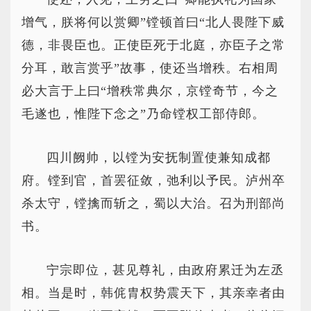
增气，朕将何以赏卿”镗顿首曰“北人畏陛下威
德，非畏臣也。正使臣死于北庭，亦臣子之常
分耳，敢言赏乎”故事，使还当增秩。右相周
必大言于上曰“增秩常典尔，京镗奇节，今之
毛遂也，惟陛下念之”乃命镗权工部侍郎。
四川阙帅，以镗为安抚制置使兼知成都
府。镗到官，首罢征敛，弛利以予民。泸州卒
杀太守，镗擒而斩之，蜀以大治。召为刑部尚
书。
宁宗即位，甚见尊礼，由政府累迁为左丞
相。当是时，韩侂胄权势震天下，其亲幸者由