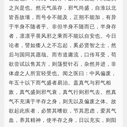
之兴是也。然元气虽存，邪气尚盛，自淮以北
皆吾故壤，而号令不能及，正朔不能加，有异
于半身不随者乎。非但半身不随而已，半身存
者，凛凛乎畏风邪之乘而不能以自安也。今日
论者，譬如痿人之不忘起，奚必贤智之士，然
后与国同其愿哉。而市道庸流，口传耳受，苟
欲尝试以售其方，则荡熨针石，杂然并进，非
体虚之人所宜轻受也。闻之医曰：中风偏废，
年五十以下而气盛者易治。盖真气与邪气相
敌，真气盛则邪气衰，真气行则邪气去。然真
气不充满于半存之身，则无以及偏废之体。故
欲起此疾者，必禁其嗜欲，节其思虑，爱其气
血，养其精神，使半存之身，日以充实，则阳