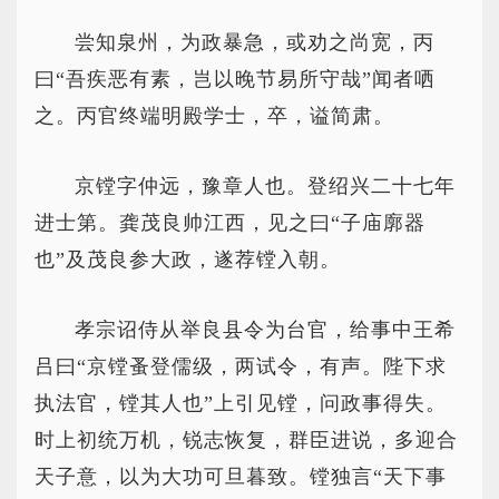
尝知泉州，为政暴急，或劝之尚宽，丙
曰“吾疾恶有素，岂以晚节易所守哉”闻者哂
之。丙官终端明殿学士，卒，谥简肃。
京镗字仲远，豫章人也。登绍兴二十七年
进士第。龚茂良帅江西，见之曰“子庙廓器
也”及茂良参大政，遂荐镗入朝。
孝宗诏侍从举良县令为台官，给事中王希
吕曰“京镗蚤登儒级，两试令，有声。陛下求
执法官，镗其人也”上引见镗，问政事得失。
时上初统万机，锐志恢复，群臣进说，多迎合
天子意，以为大功可旦暮致。镗独言“天下事