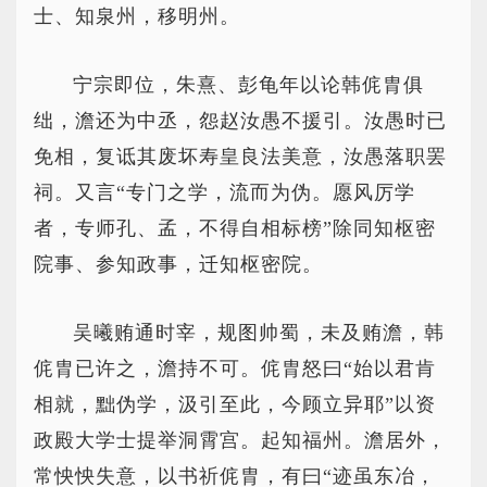
士、知泉州，移明州。
宁宗即位，朱熹、彭龟年以论韩侂胄俱
绌，澹还为中丞，怨赵汝愚不援引。汝愚时已
免相，复诋其废坏寿皇良法美意，汝愚落职罢
祠。又言“专门之学，流而为伪。愿风厉学
者，专师孔、孟，不得自相标榜”除同知枢密
院事、参知政事，迁知枢密院。
吴曦贿通时宰，规图帅蜀，未及贿澹，韩
侂胄已许之，澹持不可。侂胄怒曰“始以君肯
相就，黜伪学，汲引至此，今顾立异耶”以资
政殿大学士提举洞霄宫。起知福州。澹居外，
常怏怏失意，以书祈侂胄，有曰“迹虽东冶，