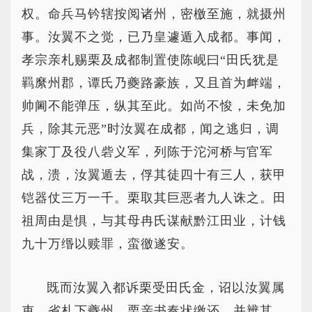
权。命兵马钤辖按阅诸州，密檄至施，就摄州
事。汝翼不之觉，已乃皇遽遁入成都。事闻，
孝宗亲札赐栗及成都制置使陈岘曰“田氏犹是
羁縻州郡，谭氏乃夔路豪族，又且首为衅端，
帅阃不能弹压，纵其至此。如尚不悛，未免加
兵，除其元恶”时汝翼在成都，闻之逃归，调
集家丁及役八砦义军，列陈于沱河桥与官军
战，溃，汝翼遁去，俘其徒四十有三人，获甲
铠器仗三万一千。栗取其巨恶者九人诛之。田
祖周由是惧，与其母冉氏谋献黔江田业，计钱
九十万缗以赎罪，蛮徼遂安。
既而汝翼入都诉栗受田氏金，诏以汝翼属
吏，省札下夔州。栗亲书奏状缴还，并辨其