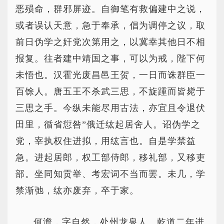
恶殒命，群邪屏迹。自御笔有救偏建中之说，
或者误认天意，急于奉承，倡为调停之议，取
前日伪学之奸党次第用之，以冀幸其他日不相
报复。往者建中靖国之事，可以为戒，陛下何
未悟也。汉霍光废昌邑王贺，一日而诛群臣一
百馀人。唐五王不杀武三思，不旋踵而皆毙于
三思之手。今纵未能尽用古法，亦宜且令退伏
田里，循省愆咎”俄迁纮起居舍人。诏伪学之
党，宰执权住进拟，用纮言也。自是学禁益
急。进起居郎，权工部侍郎，移礼部，又移吏
部。坐同知贡举、考宏词不当而罢。未几，学
禁渐弛，纮亦废弃，卒于家。
何澹，字自然，处州龙泉人。乾道二年进