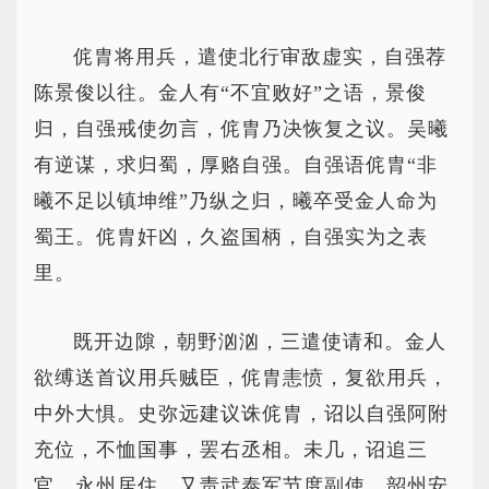
侂胄将用兵，遣使北行审敌虚实，自强荐
陈景俊以往。金人有“不宜败好”之语，景俊
归，自强戒使勿言，侂胄乃决恢复之议。吴曦
有逆谋，求归蜀，厚赂自强。自强语侂胄“非
曦不足以镇坤维”乃纵之归，曦卒受金人命为
蜀王。侂胄奸凶，久盗国柄，自强实为之表
里。
既开边隙，朝野汹汹，三遣使请和。金人
欲缚送首议用兵贼臣，侂胄恚愤，复欲用兵，
中外大惧。史弥远建议诛侂胄，诏以自强阿附
充位，不恤国事，罢右丞相。未几，诏追三
官，永州居住，又责武泰军节度副使、韶州安