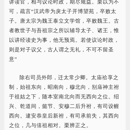
讲读官，相与议论时政，期尽规益。栗以为不
可，疏言“汉武帝为戾太子开博望苑，卒败太
子。唐太宗为魏王泰立文学馆，卒败魏王。古
者教世子与吾祖宗之所以辅导太子、诸王，惟
以讲经读史为事，他无预焉。若使议论时政，
则是对子议父，古人谓之无礼，不可不留圣
意”
除右司员外郎，迁太常少卿。太庙祫享之
制，始祖东向，昭南向，穆北向，别庙神主祔
于祖姑之下，随本室南北向而无西向之位。绍
兴、乾道间，懿节、安穆二后升祔，有司设幄
西向。逮安恭皇后新祔，有司承前失，其西向
之位，几与僖祖相对。栗辨正之。