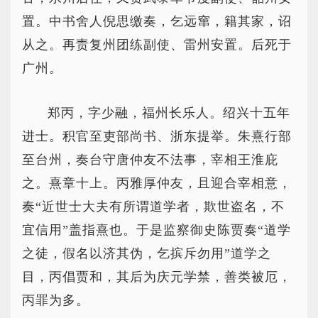
置。中书舍人倪思缴奏，乞远窜，籍其家，诏
从之。再责复州团练副使、雷州安置。后死于
广州。
郑丙，字少融，福州长乐人。绍兴十五年
进士。积官至吏部尚书、浙东提举。朱熹行部
至台州，奏台守唐仲友不法事，宰相王淮庇
之。熹章十上。丙雅厚仲友，且迎合宰相意，
奏“近世士大夫有所谓道学者，欺世盗名，不
宜信用”盖指熹也。于是监察御史陈贾奏“道学
之徒，假名以济其伪，乞摈斥勿用”道学之
目，丙倡贾和，其后为庆元学禁，善类被厄，
丙罪为多。