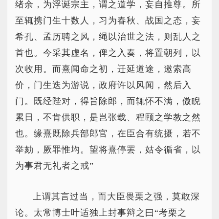
绪余，为浮诞宗主，谓之道学，妄自推尊。所
至辄携门生十数人，习为春秋、战国之态，妄
希孔、孟历聘之风，绳以治世之法，则乱人之
首也。今采其虚名，俾之入奏，将置朝列，以
次收用。而熹闻命之初，迁延道途，邀索高
价，门生迭为游说，政府许以风闻，然后入
门。既经陛对，得旨除郎，而辄怀不满，傲睨
累日，不肯供职，是岂张载、程颐之学教之然
也。缘熹既除兵部郎官，在臣合有统摄，若不
举劾，厥罪惟均。望将熹停罢，姑令循省，以
为事君无礼者之戒”
上谓其言过当，而大臣畏栗之强，莫敢深
论。太常博士叶适独上封事辩之曰“考栗之