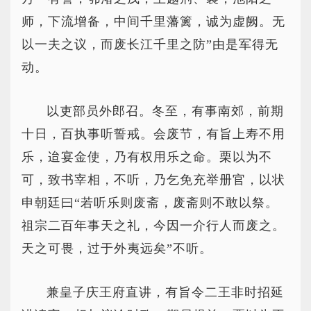
师，下流增备，中间千里藩篱，诚为虚阙。无
以一夫之议，而废长江千里之防”由是军得无
动。
以吏部员外郎召。冬至，有事南郊，前期
十日，百执事听誓戒。会废节，有旨上寿不用
乐，迨宴金使，乃有权用乐之命。栗以为不
可，致书宰相，不听，乃乞免充举册官，以状
申朝廷曰“若听乐则废斋，废斋则不敢以祭。
祖宗二百年事天之礼，今因一介行人而废之。
天之可畏，过于外夷远矣”不听。
兼皇子庆王府直讲，有旨令二王非时招延