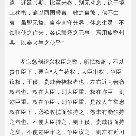
遣，迁延其期。比至来春，别无动息，徐于境
上移书，谕以两国誓言。败之自彼，信不由
衷，虽盟无益。自今宜守分界，休息生灵，不
烦聘使之往来，各保疆场之无事，焉用疲弊州
县，以奉犬羊之使乎”
孝宗惩创绍兴权臣之弊，躬揽权纲，不以
责任臣下，栗言“人主莅权，大臣审权，争臣
议权，王侯、贵戚善挠权者也，左右近习善窃
权者也。权在大臣，则大臣重。权在迩臣，则
迩臣重。权在争臣，则争臣重。是故人主常患
权在臣下，必欲收揽而独持之，然未有能独持
之者也。不使大臣持之，则王侯、贵戚得而持
之矣。不使迩臣审之，争臣议之，则左右近习