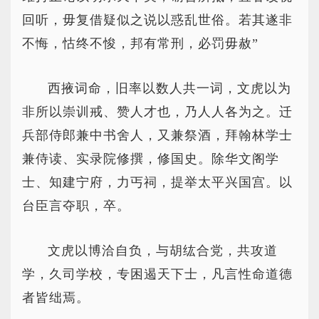
回听，毋复借疑似之说以惑乱世俗。若其遂非
不悔，怙终不悛，邦有常刑，必罚毋赦”
西掖词命，旧率以数人共一词，文虎以为
非所以崇训戒、赞人才也，乃人人各为之。迁
兵部侍郎兼中书舍人，又兼祭酒，拜翰林学士
兼侍读、实录院修撰，修国史。除华文阁学
士、知建宁府，力丐祠，提举太平兴国宫。以
台臣言夺职，卒。
文虎以博洽自负，与胡纮合党，共攻道
学，久司学校，专困遏天下士，凡言性命道德
者皆绌焉。