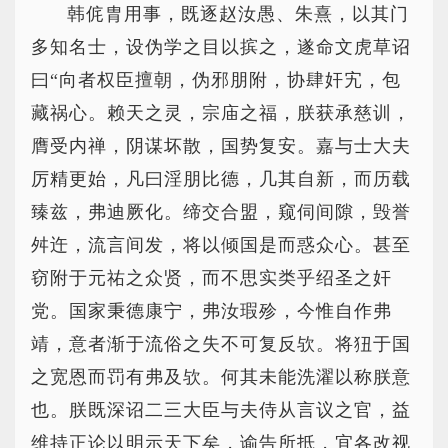
韩侂胄用事，既逐赵汝愚、朱熹，以其门
多知名士，设伪学之目以摈之，遂命文虎草诏
曰“向者权臣擅朝，伪邪朋附，协肆奸宄，包
藏祸心。赖天之灵，宗庙之福，朕获承慈训，
膺受内禅，阴谋坏散，国势复安。嘉与士大夫
厉精更始，凡曰淫朋比德，几其自新，而历载
臻兹，弗迪厥化。缔交合盟，窥伺间隙，毁誉
舛迕，流言间发，将以倾国是而惑众心。甚至
窃附于元祐之众贤，而不思实类乎绍圣之奸
党。国家秉德康宁，弗汝瑕殄，今惟自作弗
靖，意者渐于流俗之失不可复反欤。将狃于国
之宽恩而罚有弗及欤。何其未能洗濯以称朕意
也。朕既深诏二三大臣与夫侍从言议之官，益
维持正论以明示天下矣，谕告所抵，宜各改视