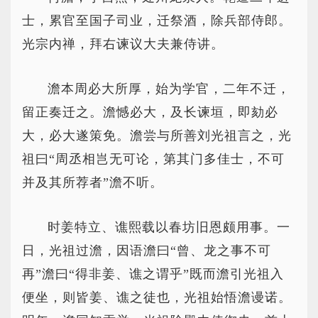
士，累官至国子司业，迁祭酒，除兵部侍郎。
光宗内禅，拜右谏议大夫兼侍讲。
澹本周必大所厚，始为学官，二年不迁，
留正奏迁之。澹憾必大，及长谏垣，即劾必
大，必大遂策免。澹尝与所善刘光祖言之，光
祖曰“周丞相岂无可论，第其门多佳士，不可
并及其所荐者”澹不听。
时姜特立、谯熙载以春坊旧恩颇用事。一
日，光祖过澹，因语澹曰“曾、龙之事不可
再”澹曰“得非姜、谯之谓乎”既而澹引光祖入
便坐，则皆姜、谯之徒也，光祖始悟澹谩诺。