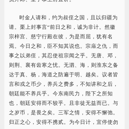
时金人请和，约为叔侄之国，且以归疆为
请。栗上封事言“前日之和，诚为非计。然徽
宗梓宫、慈宁行殿在彼，为是而屈，犹有名
焉。今日之和，臣不知其说也。宗庙之仇，而
事之以弟侄，其忍使祖宗闻之乎。无唐、邓，
则荆、襄有齿寒之忧。无泗、海，则淮东之备
达于真、杨，海道之防遍于明、越矣。议者皆
言和戎之币少，养兵之费多，不知讲和之后，
朝廷能不养兵乎。今东南民力，陛下之所知
也，朝廷安得而不较乎。且非徒无益而已。与
之岁币，是畏之矣。三军之情，安得不懈弛。
归正之心，安得不携贰。为今日计，宜停使勿