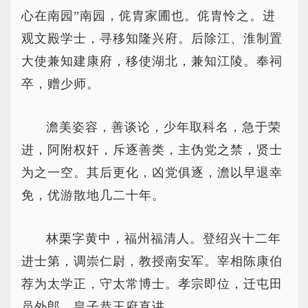
心在南园”南园，侂胄家圃也。侂胄怜之。进
观文殿学士，寻移知隆兴府。后除江、淮制置
大使兼知建康府，移使湖北，兼知江陵。奉祠
卒，赠少师。
澹美姿容，善谈论，少年取科名，急于荣
进，阿附权奸，斥逐善类，主伪党之禁，贤士
为之一空。其后更化，凶党俱逐，澹以早退幸
免，优游散地几二十年。
林栗字黄中，福州福清人。登绍兴十二年
进士第，调崇仁尉，教授南安军。宰相陈康伯
荐为太学正，守太常博士。孝宗即位，迁屯田
员外郎、皇子恭王府直讲。