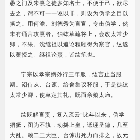
愚之门及朱熹之徒多知名士，不便于己，欲尽
去之，谓不可一一诬以罪，则设为伪学之目以
摈之。用何澹、刘德秀为言官，专击伪学，然
未有诵言攻熹者。独纮草疏将上，会改太常少
卿，不果。沈继祖以追论程颐得为察官，纮遂
以藁授之。继祖论熹，皆纮笔也。
宁宗以孝宗嫡孙行三年服，纮言止当服
期。诏侍从、台谏、给舍集议释服，于是徙纮
太常少卿，使草定其礼。既而亲飨太庙。
纮既解言责，复入疏云“比年以来，伪学
猖獗，图为不轨，动摇上皇，诋诬圣德，几至
大乱。赖二三大臣、台谏出死力而排之，故元