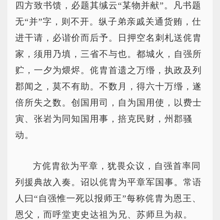
四方致书馈，必题其缄云“某物并献”。凡书题
无“并”字，则不开。纵子弟亲戚关通货贿，仕
进干请，必谐价而后予。日押空名刺札送侂胄
家，须用乃填，三省不与也。都城火，自强所
贮，一夕为煨烬。侂胄首遗之万缗，执政及列
郡闻之，莫不有助。不数月，得六十万缗，遂
倍所失之数。创国用司，自为国用使，以费士
寅、张岩为同知国用事，掊克民财，州郡骚
动。
方侂胄欲为平章，犹畏众议，自强首率同
列援典故入奏。诏以侂胄为平章军国事。常语
人曰“自强惟一死以报师王”每称侂胄为恩王、
恩父，而呼堂吏史达祖为兄、苏师旦为叔。