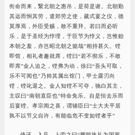
衔命而来，繄北朝之惠吊，是荷是谢。北朝勤
其远而悯其劳，遣郊劳之使，蒇式宴之仪，德
莫厚焉，外臣受赐，敢不重拜。若曰而必听
乐，是于圣经为悖理，于臣节为悖义，岂惟贻
本朝之羞，亦岂昭北朝之懿哉”相持甚久。镗
即馆，相礼者趣就席，镗曰“若不彻乐，不敢
即席”金人迫之，镗弗为动，徐曰“吾头可取，
乐不可闻也”乃帅其属出馆门，甲士露刃向
镗，镗叱退之。金人知镗不可夺，驰白其主，
主叹曰“南朝直臣也”特命免乐。自是恒去乐而
后宴镗。孝宗闻之喜，谓辅臣曰“士大夫平居
孰不以节义自许，有能临危不变如镗者乎”
使还，入见，上劳之曰“卿能执礼为国家