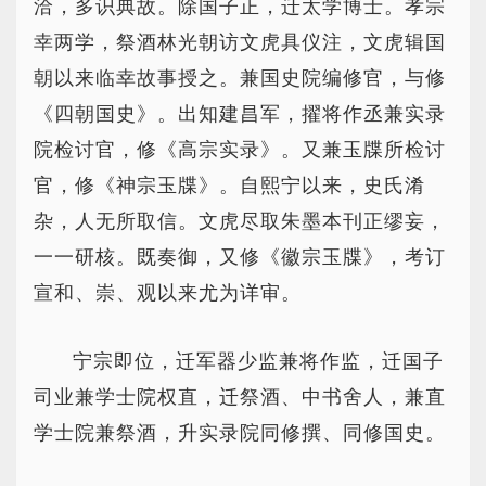
洽，多识典故。除国子正，迁太学博士。孝宗
幸两学，祭酒林光朝访文虎具仪注，文虎辑国
朝以来临幸故事授之。兼国史院编修官，与修
《四朝国史》。出知建昌军，擢将作丞兼实录
院检讨官，修《高宗实录》。又兼玉牒所检讨
官，修《神宗玉牒》。自熙宁以来，史氏淆
杂，人无所取信。文虎尽取朱墨本刊正缪妄，
一一研核。既奏御，又修《徽宗玉牒》，考订
宣和、崇、观以来尤为详审。
宁宗即位，迁军器少监兼将作监，迁国子
司业兼学士院权直，迁祭酒、中书舍人，兼直
学士院兼祭酒，升实录院同修撰、同修国史。