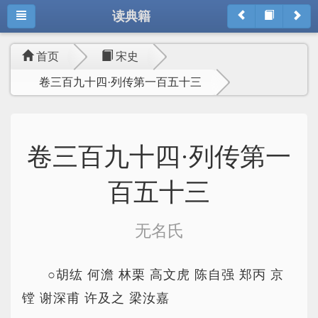
读典籍
首页
宋史
卷三百九十四·列传第一百五十三
卷三百九十四·列传第一
百五十三
无名氏
○胡纮 何澹 林栗 高文虎 陈自强 郑丙 京
镗 谢深甫 许及之 梁汝嘉