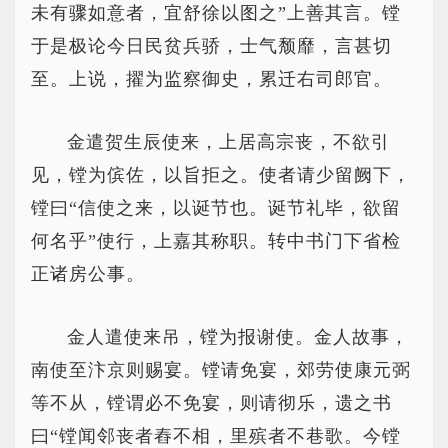
未有骤如意者，宜舒徐以图之”上善其言。镗
于是极论今日民贫兵骄，士气颓靡，言甚切
至。上说，擢为监察御史，累迁右司郎官。
金遣贺生辰使来，上居高宗丧，不欲引
见，镗为傧佐，以旨拒之。使者请少留阙下，
镗曰“信使之来，以诞节也。诞节礼毕，欲留
何名乎”使行，上嘉其称职。转中书门下省检
正诸房公事。
金人遣使来吊，镗为报谢使。金人故事，
南使至汴京则赐宴。镗请免宴，郊劳使康元弼
等不从，镗谓必不免宴，则请彻乐，遗之书
曰“镗闻邻丧者舂不相，里殡者不巷歌。今镗