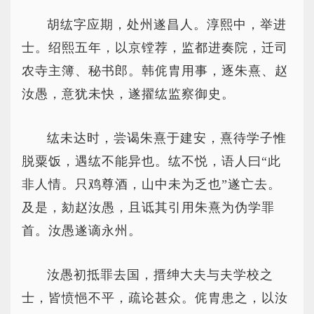
胡纮字应期，处州遂昌人。淳熙中，举进
士。绍熙五年，以京镗荐，监都进奏院，迁司
农寺主簿、秘书郎。韩侂胄用事，逐朱熹、赵
汝愚，意犹未快，遂擢纮监察御史。
纮未达时，尝谒朱熹于建安，熹待学子惟
脱粟饭，遇纮不能异也。纮不悦，语人曰“此
非人情。只鸡尊酒，山中未为乏也”遂亡去。
及是，劾赵汝愚，且诋其引用朱熹为伪学罪
首。汝愚遂谪永州。
汝愚初抵罪去国，搢绅大夫与夫学校之
士，皆愤悒不平，疏论甚众。侂胄患之，以汝