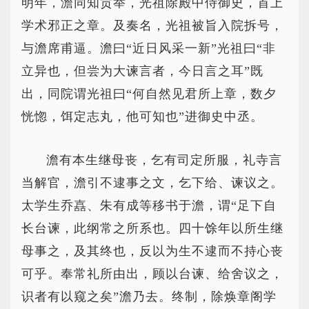
明年，澹同知贡举，光祖除殿中侍御史，首上
学术邪正之章。及奏名，光祖被旨入院拆号，
与澹席甫逼。澹曰“近日风采一新”光祖曰“非
立异也，但尝为大谏言者，今日言之耳”既
出，同院谓光祖曰“何自然见君所上章，数夕
恍惚，饵定志丸，他可知也”进御史中丞。
澹有本生继母丧，乞有司定所服，礼寺言
当解官，澹引不逮事之文，乞下给、谏议之。
太学生乔嚞、朱有成等移书于澹，谓“足下自
长台谏，此纲常之所系也。四十馀年以所生继
母事之，及其终也，反以为生不逮而不持心丧
可乎。奉常礼所由出，顾以台谏、给舍议之，
识者有以窥之矣”澹乃去。终制，除焕章阁学