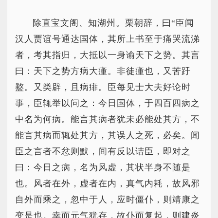
除直宝文阁、知湖州。栗朝辞，曰“臣闻
汉人贾谊号通达国体，其所上书至于痛哭流涕
者，考其指归，大抵以一身谕天下之势。其言
曰：天下之势方病大瘇。非徒瘇也，又苦趶
盭。又类辟，且病痱。臣每见士大夫好论时
事，臣辄举以问之：今日国体，于四百四病之
中名为何病。能言其病者犹未必能处其方，不
能言其病而辄处其方，其误人之死，必矣。闻
臣之言者不忿则默，间有反以诘臣，即对之
曰：今日之病，名为风虚，其状半身不随是
也。风者在外，虚者在内，真气内耗，故风邪
自外而乘之，忽中于人，应时僵仆，则靖康之
变是也。幸而元气犹存，故仆而复起，则建炎