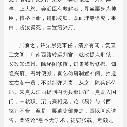
事。上大怒。会近臣有救解者，寻坐栗身为帅
臣，擅格上命，镌职罢归。既而理寺追究，事
白，贷汝翼死，幽置绍兴府。
居顷之，诏栗累更事任，清介有闻，复直
宝文阁、广南西路转运判官，就改提点刑狱，
又改知潭州。除秘阁修撰，进集英殿修撰、知
隆兴府。召对便殿，奏乞仿唐制置补阙、拾遗
左右各一员，不以纠弹为责。从之。除兵部侍
郎。朱熹以江西提刑召为兵部郎官，熹既入国
门，未就职。栗与熹相见，论《易》与《西
铭》不合。至是，栗遣吏部趣之，熹以脚疾请
告。栗遂论“熹本无学术，徒窃张载、程颐之