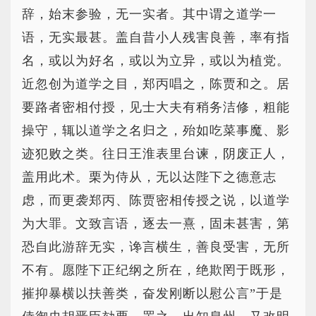
辞，始末参验，无一实者。其中谓之道学一
语，无实最甚。盖自昔小人残害良善，率有指
名，或以为好名，或以为立异，或以为植党。
近忽创为道学之目，郑丙唱之，陈贾和之。居
要路者密相付授，见士大夫有稍务洁修，粗能
操守，辄以道学之名归之，殆如吃菜事魔、影
迹犯败之类。往日王淮表里台谏，阴废正人，
盖用此术。栗为侍从，无以达陛下之德意志
虑，而更袭郑丙、陈贾密相传授之说，以道学
为大罪。文致言语，逐去一熹，固未甚害，第
恐自此游辞无实，谗言横生，善良受害，无所
不有。愿陛下正纪纲之所在，绝欺罔于既形，
摧抑暴横以扶善类，奋发刚断以慰公言”于是