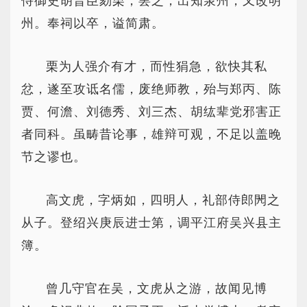
侍御史胡晋臣劾栗，罢之，出知泉州，又改明
州。奉祠以卒，谥简肃。
栗为人强介有才，而性狷急，欲快其私
忿，遂至攻诋名儒，废绝师教，殆与郑丙、陈
贾、何澹、刘德秀、刘三杰、胡纮辈党邪害正
者同科。虽畴昔论事，雄辩可观，不足以盖晚
节之谬也。
高文虎，字炳如，四明人，礼部侍郎閌之
从子。登绍兴庚辰进士第，调平江府吴兴县主
簿。
曾几守官在吴，文虎从之游，故闻见博