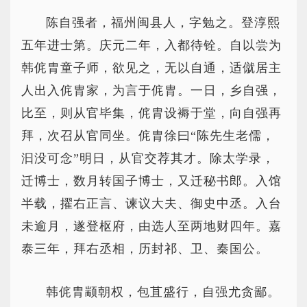
陈自强者，福州闽县人，字勉之。登淳熙
五年进士第。庆元二年，入都待铨。自以尝为
韩侂胄童子师，欲见之，无以自通，适僦居主
人出入侂胄家，为言于侂胄。一日，乡自强，
比至，则从官毕集，侂胄设褥于堂，向自强再
拜，次召从官同坐。侂胄徐曰“陈先生老儒，
汩没可念”明日，从官交荐其才。除太学录，
迁博士，数月转国子博士，又迁秘书郎。入馆
半载，擢右正言、谏议大夫、御史中丞。入台
未逾月，遂登枢府，由选人至两地财四年。嘉
泰三年，拜右丞相，历封祁、卫、秦国公。
韩侂胄颛朝权，包苴盛行，自强尤贪鄙。