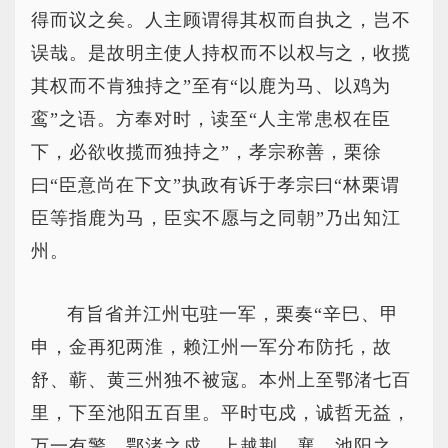
得而议之矣。人主顾谓得其权而自执之，岂不
误哉。是故明主使人持权而不以权与之，收揽
其权而不肯独持之”至有“以鹿为马、以鸡为
鸾”之语。方奉对时，读至“人主常患权在臣
下，必欲收揽而独持之”，孝宗称善，栗徐
曰“臣意尚在下文”执政有诉于孝宗曰“林栗谓
臣等指鹿为马，臣实不愿与之同朝”乃出知江
州。
有旨省并江州屯驻一军，栗奏“辛巳、甲
申，金再犯两淮，赖江州一军分布防托，故
舒、蕲、黄三州独不被寇。本州上至鄂渚七百
里，下至池阳五百里。平时屯戍，诚哲无益，
万一有警，鄂渚之戍，上越荆、襄，池阳之