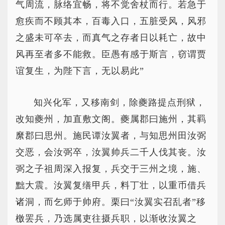
气周流，脉络宜畅，将不觉舍杖而行。若急于
愈疾而不顾其本，百毒入口，五脏受风，风邪
之盛未可卒去，而真气之存者日以耗亡，故中
风再至者多不能救。臣愚有感于斯言，窃谓贾
谊复生，为陛下言，无以易此”
知兴化军，又移南剑，除夔路提点刑狱，
改知夔州，加直敷文阁。夔属郡曰施州，其羁
縻郡曰思州。施民谭汝翼者，与知思州田汝弼
交恶，会汝弼卒，汝翼帅兵二千人伐其丧。汝
弼之子祖周深入报复，兵交于三州之境，施、
黜大震。汝翼复缮甲兵，料丁壮，以重币借兵
诸洞，而乞师于帅府。栗曰“汝翼实召乱者”移
檄罢兵，乃选属吏往摄兵职，以渐收汝翼之