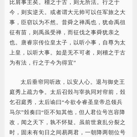
比肩事主矣。稽之于古，则无所法。行之于
今，则实逆天。或者谓大元帅可以任军旅之大
事，臣窃以为不然。昔舜之禅禹也，犹命禹徂
征有苗，则禹虽受禅，而征伐之事舜犹亲之
也。唐睿宗传位皇太子，以听小事，自尊为太
上皇，以听大事。如是无不可者，则稽之于古
为有法，行之于今为得宜”
太后垂帘同听政，以安人心。退与御史王
庭秀上疏力争。太后召瑴与宰执同对帘前，瑴
乞召庭秀，太后谕曰“今欲令睿圣皇帝总领兵
马尔”瑴奏曰“臣不知其他，但人君位号岂容降
改，闻之天下，孰不怀疑。虽前世衰乱分裂之
时，固未有旬日之间易两君，一朝降两朝位号