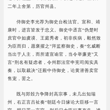
二年上舍第，历官州县。
侍御史李光荐为御史台检法官。宣和、靖
康时，进言皆发于忠义。御史中丞言“伪楚时
庶官中如虞谟、王庭秀者，初非疾病，毅然致
为臣而归，愿褒擢之”拜监察御史，奏“乞威断
当出于人主，而所遣宣谕官，当令举廉吏”又
言“刑名有疑虑者，令州郡法官申宪司阅实具
奏，以取裁决”迁殿中侍御史，论黄潜善卖官
售宠，罢之。
既与郑瑴力争降封高宗事，未几出知瑞
州，右正言吕祉奏“朝廷今日缘论大臣移一言