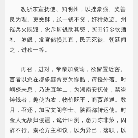
改浙东宣抚使、知明州，以挫豪强、奖善
良为理。吏受赇，虽一钱不贷，奸猾敛迹。州
罹兵火既毁，悆斥厨钱助其费，买田行乡饮酒
礼。岁饑，发官储损其直，民无死徙。朝廷闻
之，进秩一等。
再召，进对，帝亲加褒谕，欲留置近密。
言者以悆在郡多黥胥吏为惨酷，请授外藩。时
峒獠未息，乃进直学士，为湖南安抚使，禁盗
铸钱者，趣使为农，物价既平，商贾遂通。数
月，召还，加宝文阁学士、陕西都转运使。时
金人无故归侵疆，诡计叵测，悆力陈非策，固
辞不行。秦桧方主和议，以为异己，落职，以