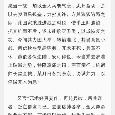
愿当一战。加以金人兵老气衰，思归益切，是
以去岁顺昌孤垒，力挫其锋。方其狼狈逃遁之
际，此国家乘胜进战之时也。惜乎王师遽旋，
抚其机而不发，遂未能殄灭丑类，以成恢复之
功。今闻其力图大举，转输淮北，其设意岂小
哉。所虑秋冬复肆猖獗，兀术不死，兵革不
休，虽欲各保边陲，安可得也。今当乘去岁淮
上破贼之势，特降哀痛之诏，声言亲征，约诸
帅长驱直捣，某月日各到东京，协谋并力，以
俘馘兀术为急”
又言“兀术好勇妄作，再起兵端，所共谋
者，叛亡群盗而已。去夏诸帅各举，金人奔命