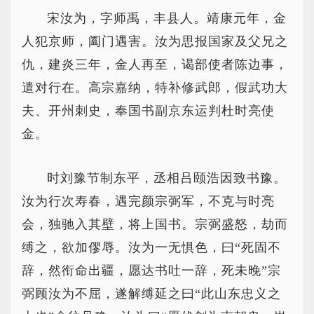
宋汝为，字师禹，丰县人。靖康元年，金
人犯京师，阖门遇害。汝为思报国家及父兄之
仇，建炎三年，金人再至，谒部使者陈边事，
遣对行在。高宗嘉纳，特补修武郎，假武功大
夫、开州刺史，奉国书副京东运判杜时亮使
金。
时刘豫节制东平，丞相吕颐浩因致书豫。
汝为行次寿春，遇完颜宗弼军，不克与时亮
会，独驰入其壁，将上国书。宗弼盛怒，劫而
缚之，欲加僇辱。汝为一无惧色，曰“死固不
辞，然衔命出疆，愿达书吐一辞，死未晚”宗
弼顾汝为不屈，遂解缚延之曰“此山东忠义之