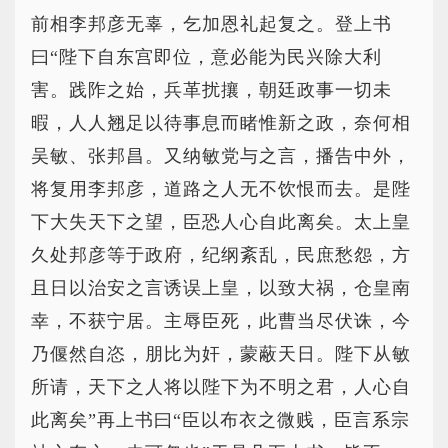
前相李邦彦无辜，乞加恩礼起复之。登上书
曰“陛下自东宫即位，意必能为民兴除大利
害。践阼之始，兵革扰攘，朝廷政事一切未
暇，人人翘足以待事息而睹惟新之政，奈何相
吴敏、张邦昌。又纳敏党与之言，播告中外，
将复用李邦彦，道路之人无不饮恨而去。是陛
下大失天下之望，臣恐人心自此离矣。太上皇
久处邦彦等于政府，纪纲紊乱，民庶愁怨，方
且日以治安之言诱误上皇，以致大祸，仓皇南
幸，不获宁居。主辱臣死，此曹当尽伏诛，今
乃偃然自恣，朋比为奸，蒙蔽天日。陛下从敏
所请，天下之人将以陛下为不明之君，人心自
此离矣”再上书曰“臣以布衣之微贱，臣言系宗