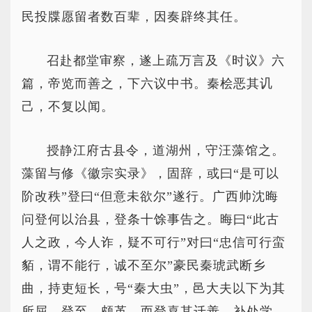
民投牒愿留者数百辈，因奏辟终其任。
召赴都堂审察，遂上疏万言及《时议》六
篇，帝览而善之，下六议中书。秦桧恶其讥
己，不复以闻。
授静江府古县令，道湖州，守汪藻馆之。
藻留与修《徽宗实录》，固辞，或曰“是可以
阶改秩”登曰“但意未欲尔”遂行。广西帅沈晦
问登何以治县，登条十馀事告之。晦曰“此古
人之政，今人诈，疑不可行”对曰“忠信可行蛮
貊，谓不能行，诚不至尔”豪民秦琥武断乡
曲，持吏短长，号“秦大虫”，邑大夫以下为其
所屈。登至，颇革，而登喜其迁善，补处学