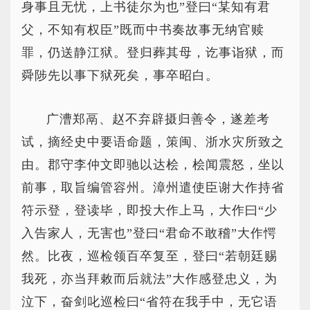
身事且无忧，上书徒尔为也”登曰“某知有君
父，不知有权臣”既而中书奏故事无纳官赎
罪，仍送静江狱。登归葬其母，讫事诣狱，而
舜陟先以事下狱死矣，事卒昭白。
广漕郑鬲、赵不弃辟摄归善令，遂差考
试，摘经史中要语命题，策闽、浙水灾所致之
由。郡守李仲文即驰以达桧，桧闻震怒，坐以
前事，取旨编管容州。漳州遣使臣谢大作持省
符示登，登读毕，即投大作上马，大作曰“少
入告家人，无害也”登曰“君命不敢稽”大作愕
然。比夜，巡检领百卒复至，登曰“若朝廷赐
我死，亦当拜敕而后就法”大作感登忠义，为
泣下，奋剑叱巡检曰“省符在我手中，无它语