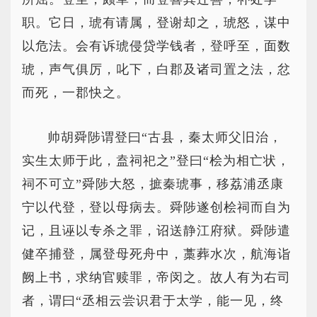
职。它日，琥有请属，登谢却之，琥怒，谋中
以危法。会有诉琥侵贷学钱者，登呼至，面数
琥，声气俱厉，叱下，白郡及诸司置之法，忿
而死，一郡快之。
帅胡舜陟谓登曰“古县，秦太师父旧治，
实生太师于此，盍祠祀之”登曰“桧为相亡状，
祠不可立”舜陟大怒，摭秦琥事，移荔浦丞康
宁以代登，登以母病去。舜陟遂创桧祠而自为
记，且诬以专杀之罪，诏送静江府狱。舜陟遣
健卒捕登，属登母死舟中，藁葬水次，航海诣
阙上书，求纳官赎罪，帝闵之。故人有为右司
者，谓曰“丞相云尝识君于太学，能一见，终