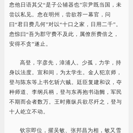
悆他日语其父“是子公辅器也”宗尹既当国，未
尝以私见。悆在明州，尝欲荐一幕官，问
曰“君日费几何”对以“十口之家，日用二千”。
悆惊曰“吾为郡守费不及此，属僚所费倍之，
安得不贪”遂止。
高登，字彦先，漳浦人。少孤，力学，持
身以法度。宣和间，为太学生。金人犯京师，
登与陈东等上书乞斩六贼。廷臣复建和议，夺
种师道、李纲兵柄，登与东再抱书诣阙，军民
不期而会者数万。王时雍纵兵欲尽歼之，登与
十人屹立不动。
钦宗即位，擢吴敏、张邦昌为相，敏又雪