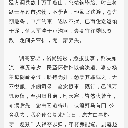
廷方调兵数十万于燕山，悆馈饷毕给。时主将
纵士卒过市掠物，不予直，他邑官逃避，悆先
期趣备，申严约束，遂以不扰。已而悆送运饷
于涿，值大军溃于卢沟河，囊橐往往委以资
敌，悆间关营护，无一豪弃失。
调高密丞，俗尚嚚讼，悆摄县事，剖决如
流，事无淹夕，民至怀饼饵以俟决遣。猾吏杨
盖每阴疏令过，胁持为奸，悆暴其罪黥之，无
不悦服。州阙司录，命悆摄事，既行，邑氓万
馀邀留，至拥归县廨，时天寒，皆然火警守，
布满后先，悆由它道得出，或追拜马首曰“公
舍我去，我必使公复来”它日，悆方白事郡
牙，忽数千人径夺以归，守将弗能遏。剧寇起