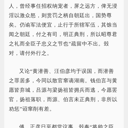
人，曾经事任招权纳宠者，屏之远方，俾无浸
淫以激众怒，则赏罚之柄自朝廷出，国势尊
矣。仍谕军法便宜，止行于所辖军伍，其馀当
闻之朝廷，付之有司，明正典刑，所以昭尊君
之礼而全臣子忠义之节也”疏留中不出。瑴
对，请付外行之。
又论“黄潜善、汪伯彦均于误国，而潜善
之罪居多，今同以散官窜谪湖南。钱伯言与黄
愿皆弃城，吕源与梁扬祖皆拥兵而逃，今愿罢
官，扬祖落职，而源、伯言未正典刑，非所以
劝惩”诏窜削有差。
傅、正彦日至都堂议事，瑴奏“将帅之臣