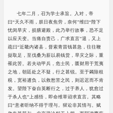
七年二月，召为学士承旨。入对，帝
曰“天久不雨，朕日夜焦劳，奈何”维曰“陛下
忧闵旱灾，损膳避殿，此乃举行故事，恐不足
以应天变。当痛自责己，广求直言”退，又上
疏曰“近畿内诸县，督索青苗钱甚急，往往鞭
挞取足，至伐桑为薪以易钱货，旱灾之际，重
罹此苦。若夫动甲兵，危士民，匮财用于荒夷
之地，朝廷处之不疑，行之甚锐。至于蠲除租
税，宽裕逋负，以救愁苦之民，则迟迟而不肯
发。望陛下奋自英断行之，过于养人，犹愈过
于杀人也”上感悟，即命维草诏求直言。其略
曰“意者听纳不得于理与。狱讼非其情与。赋