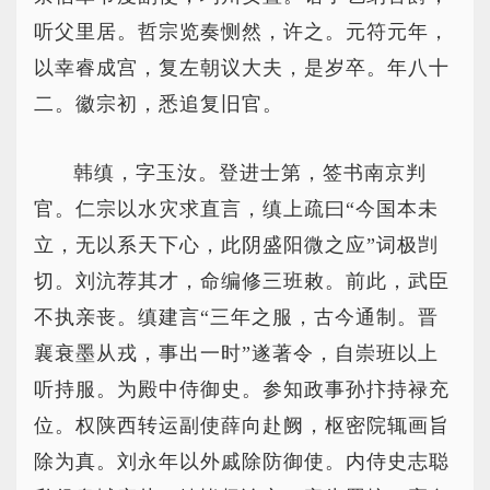
听父里居。哲宗览奏恻然，许之。元符元年，
以幸睿成宫，复左朝议大夫，是岁卒。年八十
二。徽宗初，悉追复旧官。
韩缜，字玉汝。登进士第，签书南京判
官。仁宗以水灾求直言，缜上疏曰“今国本未
立，无以系天下心，此阴盛阳微之应”词极剀
切。刘沆荐其才，命编修三班敕。前此，武臣
不执亲丧。缜建言“三年之服，古今通制。晋
襄衰墨从戎，事出一时”遂著令，自崇班以上
听持服。为殿中侍御史。参知政事孙抃持禄充
位。权陕西转运副使薛向赴阙，枢密院辄画旨
除为真。刘永年以外戚除防御使。内侍史志聪