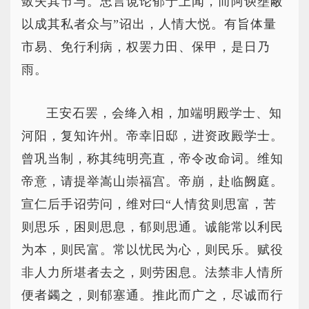
敛失其节与。忠言谠论郁于上闻，而阿谀壅蔽
以成其私者众与”诏出，人情大悦。有旨体量
市易、免行利病，权罢力田、保甲，是日乃
雨。
王安石罢，会绛入相，加端明殿学士、知
河阳，复知许州。帝幸旧邸，进资政殿学士。
曾巩当制，称其纯明亮直，帝令改命词。维知
帝意，请提举嵩山崇福宫。帝崩，赴临阙庭。
宣仁后手诏劳问，维对曰“人情贫则思富，苦
则思乐，困则思息，郁则思通。诚能常以利民
为本，则民富。常以忧民为心，则民乐。赋役
非人力所堪者去之，则劳困息。法禁非人情所
便者蠲之，则郁塞通。推此而广之，尽诚而行