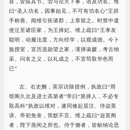
容，皆陈其节。尝与论天下事，语及功名。维
曰“圣人功名，因事始见，不可有功名心”王拱
手称善。闻维引疾请郡，上章留之。时禁中遣
使泛至诸臣家，为王择妃。维上疏曰“王孝友
聪明，动履法度，方向经学，以观成德。今卜
族授室，宜历选勋望之家，谨择淑媛，考古纳
采、问名之义，以礼成之，不宜苟取华色而
已”
左、右史阙，英宗访除授例，执政曰“用
馆阁久次及进士高第者”帝曰“第择人，不必专
取高科”执政以维对，遂同修起居注、侍迩英
讲。帝初免丧，简默不言。维上疏曰“迩英阁
者，陛下燕闲之所也。侍于侧者，皆献纳论思