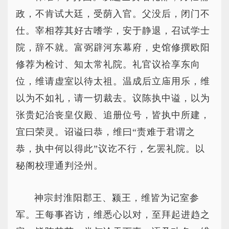
政，不肯试大廷，受荫入官。父没后，闭门不
仕。宰相荐其好古嗜学，安于静退，召试学士
院，辞不就。富弼辟河东幕府，史馆修撰欧阳
修荐为检讨、知太常礼院。礼官议祫享东向
位，维请虚室以待太祖。温成后立庙用乐，维
以为不如礼，请一切裁去。议陈执中谥，以为
张贵妃治丧皇仪殿、追册位号，皆执中所建，
宜曰荣灵。诏谥曰恭，维曰“责难于君谓之
恭，执中何以得此”议讫不行，乞罢礼院。以
秘阁校理通判泾州。
神宗封淮阳郡王、颍王，维皆为记室参
军。王每事咨访，维悉心以对，至拜起进趋之