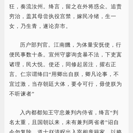
狂，奏流汝州。绛言，留之在外将惑众。追责
穷治，盖其母尝执役宫禁，嫁民冷绪，生一
女，乃生青，遂论弃市。
历户部判官。江南饑，为体量安抚使，行
便民事数十条。宣州守廖询贪暴不法，下吏寘
诸理，民大悦。使还，同修起居注，擢右正
言。仁宗谓绛曰“用卿出自朕，卿凡论事，不
宜过激，当存朝廷大体，要令可行，毋使朕为
不听谏者”
入内都都知王守忠兼判内侍省，绛言“判
名太重，且国朝以来，未有兼判两省者”诏自
今勿复除。道士赵清贶出入宰相庞籍家，以赂