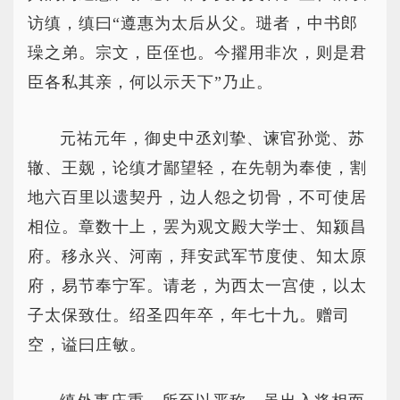
访缜，缜曰“遵惠为太后从父。琎者，中书郎
璪之弟。宗文，臣侄也。今擢用非次，则是君
臣各私其亲，何以示天下”乃止。
元祐元年，御史中丞刘挚、谏官孙觉、苏
辙、王觌，论缜才鄙望轻，在先朝为奉使，割
地六百里以遗契丹，边人怨之切骨，不可使居
相位。章数十上，罢为观文殿大学士、知颍昌
府。移永兴、河南，拜安武军节度使、知太原
府，易节奉宁军。请老，为西太一宫使，以太
子太保致仕。绍圣四年卒，年七十九。赠司
空，谥曰庄敏。