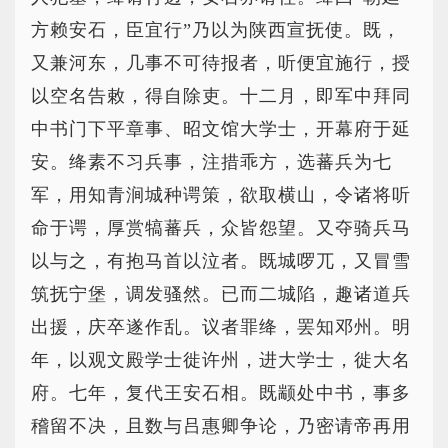
方赖安石，臣宜行”乃以为陕西宣抚使。既，
又兼河东，几事不可待报者，听便宜施行，授
以空名告敕，得自除吏。十二月，即军中拜同
中书门下平章事、昭文馆大学士，开幕府于延
安。绛素不习兵事，注措乖方，选蕃兵为七
军，用知青涧城种谔策，欲取横山，令诸将听
命于谔，厚赏犒蕃兵，众皆怨望。又夺骑兵马
以与之，有抱马首以泣者。既城啰兀，又冒雪
筑抚宁堡，调发骚然。已而二城陷，趣诸道兵
出援，庆卒遂作乱。议者罪绛，罢知邓州。明
年，以观文殿学士徙许州，进大学士，徙大名
府。七年，复代王安石相。既颛处中书，事多
稽留不决，且数与吕惠卿争论，乃密请帝再用