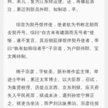
州。未几，复为江东转运使。还，再修起居
注，累迁刑部员外郎、知制诰，卒。
综尝为契丹馆伴使，使者欲为书称北朝而
去契丹号。综曰“自古未有建国而无号者”使
惭，遂不复言。其后朝廷择馆伴契丹使者，帝
曰“孰有如韩综者乎”子宗道，为户部侍郎、宝
文阁待制。
纲子宗彦，字钦圣。荫补将作监主簿。举
进士甲科，累迁太常博士。以大臣荐，召试，
为集贤校理。历提点京西、京东刑狱。应天府
失入平民死罪，狱成未决，通判孙世宁辨正
之。狱吏当坐法，而尹刘沆纵弗治。宗彦往按