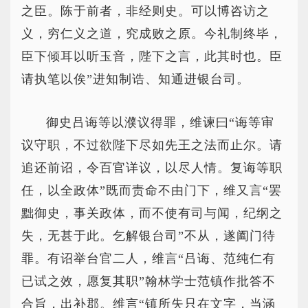
之臣。陈于前者，非经则史。可以博咨访之
义，穷仁义之道，究成败之原。今礼制终毕，
臣下倾耳以听玉音，陛下之言，此其时也。臣
请执笔以俟”进知制诰、知通进银台司。
御史吕诲等以濮议得罪，维谏曰“诲等审
议守职，不过欲陛下尽如先王之法而止尔。请
追还前诏，令百官详议，以尽人情。复诲等职
任，以全政体”既而责命不由门下，维又言“罢
黜御史，事关政体，而不使有司与闻，纪纲之
失，无甚于此。乞解银台司”不从，遂阖门待
罪。有诏举台官二人，维言“吕诲、范纯仁有
已试之效，愿复其职”翰林学士范镇作批答不
合旨，出补郡。维言“镇所失只在文字，当涵