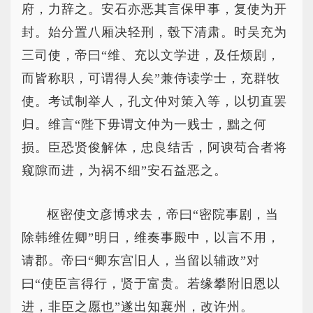
府，力辞之。安石亦恶其言保甲事，复使为开
封。始分置八厢决轻刑，毂下清肃。时吴充为
三司使，帝曰“维、充以文学进，及任烦剧，
而皆称职，可谓得人矣”兼侍读学士，充群牧
使。考试制举人，孔文仲对策入等，以切直罢
归。维言“陛下毋谓文仲为一贱士，黜之何
损。臣恐贤俊解体，忠良结舌，阿谀苟合者将
窥隙而进，为祸不细”安石益恶之。
枢密使文彦博求去，帝曰“密院事剧，当
除韩维佐卿”明日，维奏事殿中，以言不用，
请郡。帝曰“卿东宫旧人，当留以辅政”对
曰“使臣言得行，贤于富贵。若缘攀附旧恩以
进，非臣之愿也”遂出知襄州，改许州。