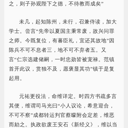
之，则子孙观陛下之德，不待教而成矣”
未几，起知陈州，未行，召兼侍读，加大
学士。尝言“先帝以夏国主秉常废，故兴问罪
之师。今既复位，有蕃臣礼，宜还其故地”因
陈兵不可不息者三，地不可不弃者五。又
言“仁宗选建储嗣，一时忠勋皆被宠禄。范镇
首开此议，赏独不及，愿褒显其功”镇于是复
起用。
元祐更役法，命维详定。时四方书疏多言
其便，维谓司马光曰“小人议论，希意迎合，
不可不察”成都转运判官蔡曚附会定差，维恶
而劾之。执政欲废王安石《新经义》，维以当