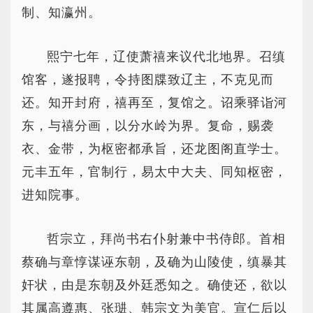
制、知瀛州。
熙宁七年，辽使萧禧来议代北地界。召缜
馆客，遂报聘，令持图牒致辽主，不克见而
还。知开封府，禧再至，复馆之。诏乘驿诣河
东，与禧分画，以分水岭为界。复命，赐袭
衣、金带，为枢密都承旨，还龙图阁直学士。
元丰五年，官制行，易太中大夫、同知枢密，
进知院事。
哲宗立，拜尚书右仆射兼中书侍郎。首相
蔡确与章惇谋诬东朝，及确为山陵使，缜暴其
奸状，由是东朝及外廷悉知之。确使还，欲以
其属高遵惠、张琎、韩宗文为美官。宣仁后以