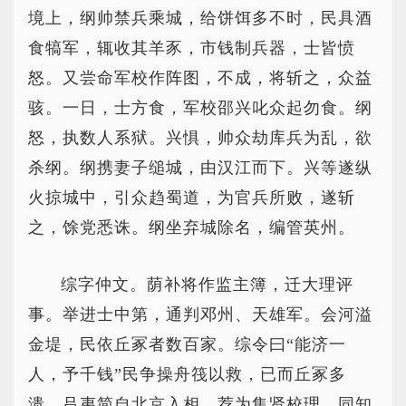
境上，纲帅禁兵乘城，给饼饵多不时，民具酒
食犒军，辄收其羊豕，市钱制兵器，士皆愤
怒。又尝命军校作阵图，不成，将斩之，众益
骇。一日，士方食，军校邵兴叱众起勿食。纲
怒，执数人系狱。兴惧，帅众劫库兵为乱，欲
杀纲。纲携妻子缒城，由汉江而下。兴等遂纵
火掠城中，引众趋蜀道，为官兵所败，遂斩
之，馀党悉诛。纲坐弃城除名，编管英州。
综字仲文。荫补将作监主簿，迁大理评
事。举进士中第，通判邓州、天雄军。会河溢
金堤，民依丘冢者数百家。综令曰“能济一
人，予千钱”民争操舟筏以救，已而丘冢多
溃。吕夷简自北京入相，荐为集贤校理、同知