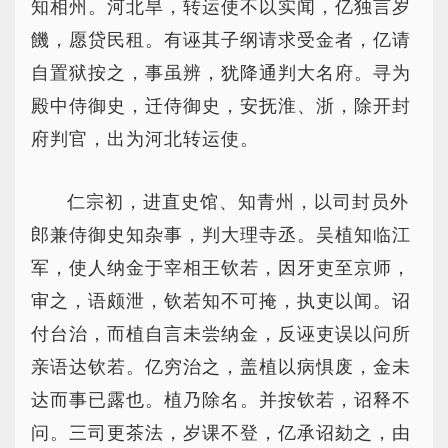
知相州。河北旱，转运使不以实闻，亿独言岁
饑，愿贷民租。有诬其子纲请求受金者，亿请
自置狱按之，事虽辨，犹降通判大名府。寻为
殿中侍御史，迁侍御史，安抚淮、浙，除开封
府判官，出为河北转运使。
仁宗初，进直史馆、知青州，以司封员外
郎兼侍御史知杂事，判大理寺丞。吴植知临江
军，使人纳金于宰相王钦若，因牙吏至京师，
审之，语颇泄，钦若知不可掩，执吏以闻。诏
付台治，而植自言未尝纳金，反诬吏误以问所
亲语达钦若。亿穷治之，盖植以病惧废，金未
达而事已露也。植乃除名。并按钦若，诏释不
问。三司更茶法，岁课不登，亿承诏劾之，由