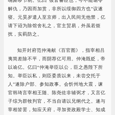
唃厮啰节制。亿曰“彼皆蕃臣也，今不能谕令
解仇，乃因而加赏，非所以绥御四方也”议遂
寝。元昊岁遣人至京师，出入民间无他禁，亿
请下诏为除馆舍礼之，官主贸易，外虽若烦
扰，实羁防之。
知开封府范仲淹献《百官图》，指宰相吕
夷简差除不平，而阴荐亿可用。仲淹既贬，帝
以谕亿。亿曰“仲淹举臣以公，臣之愚陛下所
知。举臣以私，则臣委质以来，未尝交托于
人”遂除户部、参知政事。会忻州地大震，谏
官韩琦言宰相王随、陈尧佐非辅弼才，又言亿
子综为群牧判官，不当自请以兄纲代之。遂与
宰相皆罢，知应天府，寻加资政殿学士、知成