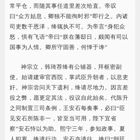
常平仓，而随其事任道里差次给直。帝叹
曰“众方姑息，卿独不能徇时邪”即行之。内诸
司吏数干恩泽，绛辄执不可。为帝言“身犯众
怒，惧有飞语”帝曰“朕在藩邸日，颇闻有司以
国事为人情。卿所守固善，何惮于谗”
神宗立，韩琦荐绛有公辅器，拜枢密副
使。始请建审官西院，掌武臣升朝者，以息吏
奸。神宗尝问天下遗利，绛请尽地力。因言差
役之弊，愿更定其法，役议自此始矣。代陈升
之同制置三司条例，王安石每奏事，必曰“臣
见安石所陈非一，皆至当可用，陛下宜省
察”安石恃以为助。熙宁三年，参知政事。夏
人犯塞，绛请行边，安石亦请往。绛曰“朝廷