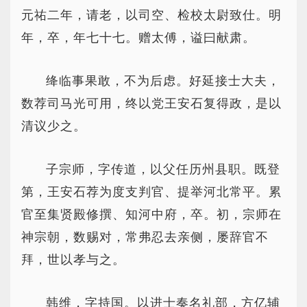
元祐二年，请老，以司空、检校太尉致仕。明
年，卒，年七十七。赠太傅，谥曰献肃。
绛临事果敢，不为后虑。好延接士大夫，
数荐司马光可用，终以党王安石复得政，是以
清议少之。
子宗师，字传道，以父任历州县职。既登
第，王安石荐为度支判官、提举河北常平。累
官至集贤殿修撰、知河中府，卒。初，宗师在
神宗朝，数赐对，常弗忍去亲侧，屡辞官不
拜，世以孝与之。
韩维，字持国。以进士奏名礼部，方亿辅