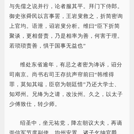
与先儒之说并行，论者服其平。拜门下侍郎。
御史张舜民以言事罢，王岩叟救之，折简密询
上官均。语泄，诏岩叟分析。维曰“臣下折简
聚谈，更相督责，乃是相率为善，何害于理。
若琐琐责善，惧于国事无益也”
维处东省逾年，有忌之者密为谗诉，诏分
司南京。尚书右司王存抗声帘前曰“韩维得
罪，莫知其端，臣窃为朝廷惜”乃还大学士、
知邓州。兄绛为之请，改汝州。久之，以太子
少傅致仕，转少师。
绍圣中，坐元祐党，降左朝议大夫，再谪
崇信军节度副使，均州安置。诸子乞纳官爵，