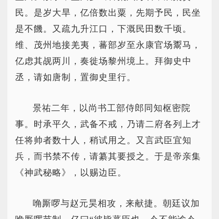
民。是岁大旱，亿倍数出粟，先期予民，民坐
是不饑。又疏九升江口，下溉民田数千顷。
维、茂州地接羌夷，蕃部岁至永康官场鬻马，
亿虑其觇两川，奏徙场黎州境上。拜御史中
丞，请如唐制，置御史里行。
景祐二年，以尚书工部侍郎同知枢密院
事。时承平久，武备不戒，乃请二府各列上才
任将帅者数十人，稍试用之。又言武臣宜知
兵，而书禁不传，请纂其要授之。于是帝亲集
《神武秘略》，以赐边臣。
唃厮啰与赵元昊相攻，来献捷。朝廷议加