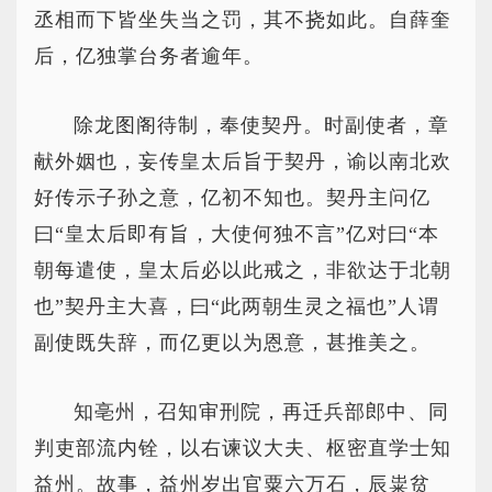
丞相而下皆坐失当之罚，其不挠如此。自薛奎
后，亿独掌台务者逾年。
除龙图阁待制，奉使契丹。时副使者，章
献外姻也，妄传皇太后旨于契丹，谕以南北欢
好传示子孙之意，亿初不知也。契丹主问亿
曰“皇太后即有旨，大使何独不言”亿对曰“本
朝每遣使，皇太后必以此戒之，非欲达于北朝
也”契丹主大喜，曰“此两朝生灵之福也”人谓
副使既失辞，而亿更以为恩意，甚推美之。
知亳州，召知审刑院，再迁兵部郎中、同
判吏部流内铨，以右谏议大夫、枢密直学士知
益州。故事，益州岁出官粟六万石，辰粜贫