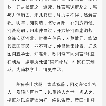
败，开封杖流之，道死。绛言籍讽府杀之，籍
与尹俱谪去。未几复进，绛力争不得，遂解言
职。明年，知制诰，乞守河阳，召判流内铨。
河决商胡，用李仲昌议，开六塔河而患滋甚，
命绛安抚河北。时宰主仲昌，人莫敢异。绛劾
其蠹国害民，罪不可贷，仲昌遂窜岭表。迁龙
图阁直学士、知瀛州。欧阳修率同列言“绛宜
在朝廷，瀛非所处也”留知谏院，纠察在京刑
狱。为翰林学士、御史中丞。
帝祷茅山求嗣，绛草祝辞，因劝帝汰出宫
人，及限内臣养子，以重绝人之世，皆从之。
掖庭刘氏通请谒为奸，绛以告帝。帝曰“非卿