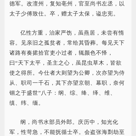
德军。改澶州，复知亳州，官至尚书左丞，以
太子少傅致仕。卒，赠太子太保，谥忠宪。
亿性方重，治家严饬，虽燕居，未尝有惰
容。见亲旧之孤贫者，常给其昏葬。每见天下
诸路有奏捃拾官吏小过者，辄颜色不怿，
曰“天下太平，圣主之心，虽昆虫草木，皆欲
使之得所。今仕者大则望为公卿，次亦望为侍
从、职司一千石，其下亦望京朝、幕职，奈何
锢之于盛世”八子：纲、综、绛、绎、维、
缜、纬、缅。
纲，尚书水部员外郎。庆历中，知光化
军，性苛急，不能抚循士卒。会盗张海剽劫至