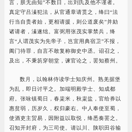
言，朕无由知”不数日，出刘氏及他不谨者。
真定守吕溱犯法，从官通章请贳之，绛曰“法
行当自贵者始，更相请援，则公道废矣”并劾
诸请者，溱遂绌。富弼用张茂实掌禁兵，绛
言“人谓茂实为先帝子，岂宜用典宿卫”不报，
阖门待罪，自言不敢复称御史中丞。诏召之，
及出，不秉笏穿朝堂，谏官论之，罢知蔡州。
数月，以翰林侍读学士知庆州。熟羌据堡
为乱，即日讨平之。加端明殿学士、知成都
府。张咏镇蜀日，春粜米，秋粜盐，官给券以
惠贫弱，历岁久，权归豪右。中人奉使至蜀，
使酒吏主贸易，因附益以取悦，绛悉奏罢之。
召知开封府，为三司使。请以川、陕职田谷输