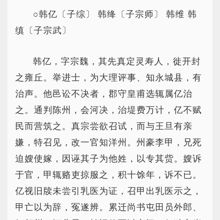
○韩亿〔子综〕 韩绛〔子宗师〕 韩维 韩
缜〔子宗武〕
韩亿，字宗魏，其先真定灵寿人，徙开封
之雍丘。举进士，为大理评事、知永城县，有
治声。他邑讼不决者，郡守皇甫选辄属亿治
之。通判陈州，会河决，治堤费万计，亿不赋
民而营筑之。真宗尝欲召试，而与王旦有亲
嫌，特召见，改一官知洋州。州豪李甲，兄死
迫嫂使嫁，因诬其子为他姓，以专其赀。嫂诉
于官，甲辄赂吏掠服之，积十馀年，诉不已。
亿视旧牍未尝引乳医为证，召甲出乳医示之，
甲亡以为辞，冤遂辨。累迁尚书屯田员外郎、