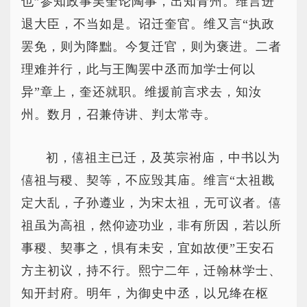
也”参知政事吴奎论陶事，出知青州。维言进
退大臣，不当如是。诏迁奎官。维又言“执政
罢免，则为降黜。今复迁官，则为褒进。二者
理难并行，此与王陶罢中丞而加学士何以
异”章上，奎还就职。维援前言求去，知汝
州。数月，召兼侍讲、判太常寺。
初，僖祖主已迁，及英宗祔庙，中书以为
僖祖与稷、契等，不应毁其庙。维言“太祖戡
定大乱，子孙遵业，为宋太祖，无可议者。僖
祖虽为高祖，然仰迹功业，非有所因，若以所
事稷、契事之，惧有未安，宜如故便”王安石
方主初议，持不行。熙宁二年，迁翰林学士、
知开封府。明年，为御史中丞，以兄绛在枢