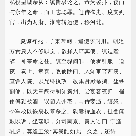
私役皇城亲从：缜皆极论之。帝为罢抃，寝向
与永年之命，而正志聪罪。迁侍御史、度支判
官，出为两浙、淮南转运使，移河北。
夏谅祚死，子秉常嗣，遣使求封册。朝廷
方责夏人不修职贡，欲择人诘其使。缜适陛
辞，神宗命之往。缜至驿问罪，使者引服，迨
夜，奏上。帝喜，改使陕西。入知审官西院、
直舍人院。以兄绛执政，改集贤殿修撰、盐铁
副使，以天章阁待制知秦州。尝宴客夜归，指
使傅勍被酒，误随入州宅，与侍妾遇，缜怒，
令军校以铁裹杖箠杀之。勍妻持血衣，挝登闻
鼓以诉，坐落职，分司南京。秦人语曰“宁逢
乳虎，莫逢玉汝”其暴酷如此。久之，还待