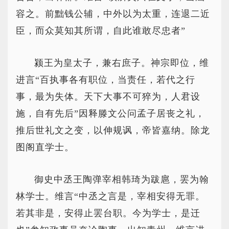
容之。前黜钱公辅，中外以为太重，连退二近
臣，而众莫知其所谓，自此谁敢尽忠者”
颍王为皇太子，兼右庶子。神宗即位，维
进言“百执事各有职位，当责任，若代之行
事，最为失体。天下大事不可猝为，人君设
施，自有先后”因释滕文公问孟子居丧之礼，
推后世礼文之变，以伸规讽，帝皆嘉纳。除龙
图阁直学士。
御史中丞王陶弹宰相韩琦为跋扈，罢为翰
林学士。维言“中丞之言是，宰相安得无罪。
若其非是，安得止罢台职。今为学士，是迁