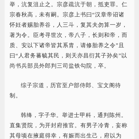
举，沆复沮止之。宗彦疏沆于朝，抵吏罪。仁
宗春秋高，未有嗣。宗彦上书曰“汉章帝诏诸
怀妊者赐胎养谷，人三斗，复其夫勿算一岁，
著为令。臣考寻世次，帝八子，长则和帝，而
质、安以下诸帝皆其系胄，请修胎养之令”且
曰“人君务蕃毓其民，则天亦昌衍其子孙矣”以
尚书兵部员外郎判三司盐铁勾院，卒。
综子宗道，历官至户部侍郎、宝文阁待
制。
韩绛，字子华。举进士甲科，通判陈州。
直集贤院，为开封府推官。有男子冷青，妄称
其母顷在掖庭得幸，有娠而出生己，府以为