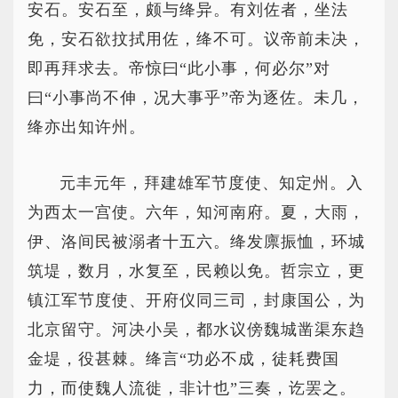
安石。安石至，颇与绛异。有刘佐者，坐法
免，安石欲抆拭用佐，绛不可。议帝前未决，
即再拜求去。帝惊曰“此小事，何必尔”对
曰“小事尚不伸，况大事乎”帝为逐佐。未几，
绛亦出知许州。
元丰元年，拜建雄军节度使、知定州。入
为西太一宫使。六年，知河南府。夏，大雨，
伊、洛间民被溺者十五六。绛发廪振恤，环城
筑堤，数月，水复至，民赖以免。哲宗立，更
镇江军节度使、开府仪同三司，封康国公，为
北京留守。河决小吴，都水议傍魏城凿渠东趋
金堤，役甚棘。绛言“功必不成，徒耗费国
力，而使魏人流徙，非计也”三奏，讫罢之。