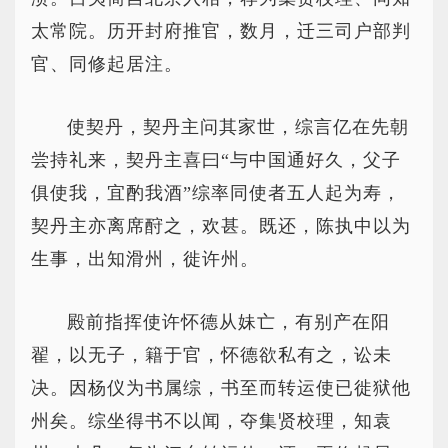
太常院。历开封府推官，数月，迁三司户部判
官、同修起居注。
使契丹，契丹主问其家世，综言亿在先朝
尝持礼来，契丹主喜曰“与中国通好久，父子
俱使我，宜酌我酒”综率同使者五人起为寿，
契丹主亦离席酧之，欢甚。既还，陈执中以为
生事，出知滑州，徙许州。
殿前指挥使许怀德从妹亡，有别产在阳
翟，以无子，籍于官，怀德欲私有之，讼未
决。因杨仪为书属综，书至而转运使已徙狱他
州矣。综坐得书不以闻，夺集贤校理，知袁