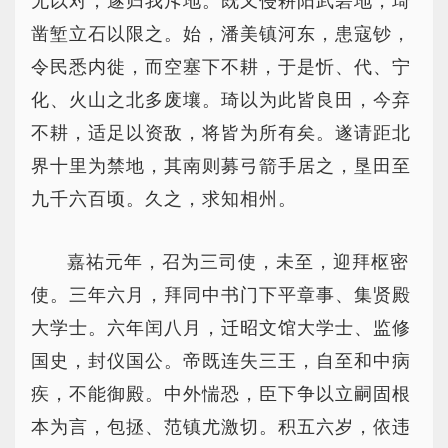
无以对，遂归我斥地。既又侵耕阳武砦地，琦
凿堑立石以限之。始，潘美镇河东，患寇钞，
令民悉内徙，而空塞下不耕，于是忻、代、宁
化、火山之北多废壤。琦以为此皆良田，今弃
不耕，适足以资敌，将皆为所有矣。遂请距北
界十里为禁地，其南则募弓箭手居之，垦田至
九千六百顷。久之，求知相州。
嘉祐元年，召为三司使，未至，迎拜枢密
使。三年六月，拜同中书门下平章事、集贤殿
大学士。六年闰八月，迁昭文馆大学士、监修
国史，封仪国公。帝既连失三王，自至和中病
疾，不能御殿。中外惴恐，臣下争以立嗣固根
本为言，包拯、范镇尤激切。积五六岁，依违