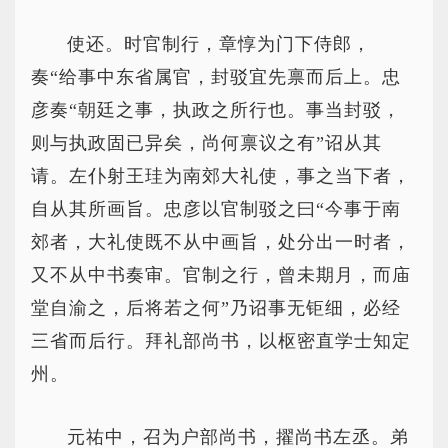
使还。时官制行，章惇为门下侍郎，
奏“给事中东省属官，封驳宜先禀而后上。忠
彦奏“朝廷之事，执政之所行也。事当封驳，
则与执政固已异矣，尚何禀议之有”诏从其
请。左仆射王珪为南郊大礼使，事之当下者，
自从其所画旨。忠彦以官制驳之曰“今事于南
郊者，大礼使既不从中画旨，处分出一时者，
又不从中书奏审。官制之行，曾未期月，而庙
堂自渝之，后将若之何”乃诏事无钜细，必经
三省而后行。拜礼部尚书，以枢密直学士知定
州。
元祐中，召为户部尚书，擢尚书左丞。弟