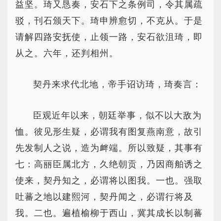
益坚。琦又恳奏，安石下之条例司，令其属疏
驳，刊石颁天下。琦申辨愈切，不克从。于是
请解四路安抚使，止领一路，安石欲沮琦，即
从之。六年，还判相州。
契丹来求代北地，帝手诏访琦，琦奏言：
臣观近年以来，朝廷举事，似不以大敌为
恤。彼见形生疑，必谓我有图复燕南意，故引
先发制人之说，造为衅端。所以致疑，其事有
七：高丽臣属北方，久绝朝贡，乃因商舶诱之
使来，契丹知之，必谓将以图我。一也。强取
吐蕃之地以建熙河，契丹闻之，必谓行将及
我。二也。遍植榆柳于西山，冀其成长以制蕃