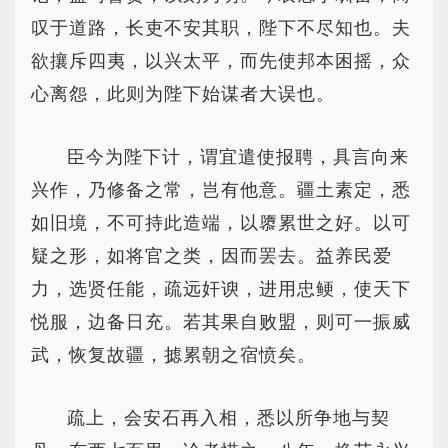
叹于道路，长吏不安其职，陛下不尽知也。夫
欲攘斥四夷，以兴太平，而先使邦本困摇，众
心离怨，此则为陛下始谋者大误也。
臣今为陛下计，谓宜遣使报聘，具言向来
兴作，乃修备之常，岂有他意。疆土素定，悉
如旧境，不可持此造端，以隳累世之好。以可
疑之形，如将官之类，因而罢去。益养民爱
力，选贤任能，疏远奸谀，进用忠鲠，使天下
悦服，边备日充。若其果自败盟，则可一振威
武，恢复故疆，摅累朝之宿愤矣。
疏上，会安石再入相，悉以所争地与契