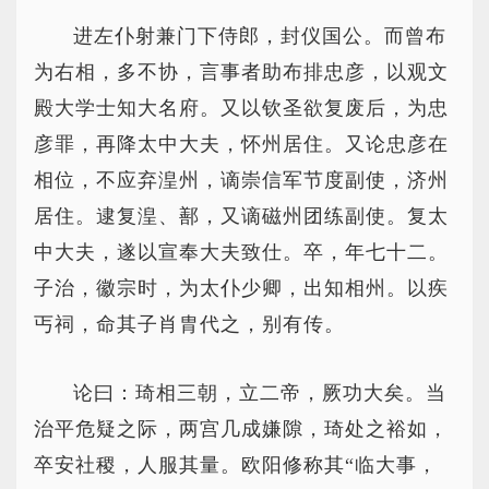
进左仆射兼门下侍郎，封仪国公。而曾布
为右相，多不协，言事者助布排忠彦，以观文
殿大学士知大名府。又以钦圣欲复废后，为忠
彦罪，再降太中大夫，怀州居住。又论忠彦在
相位，不应弃湟州，谪崇信军节度副使，济州
居住。逮复湟、鄯，又谪磁州团练副使。复太
中大夫，遂以宣奉大夫致仕。卒，年七十二。
子治，徽宗时，为太仆少卿，出知相州。以疾
丐祠，命其子肖胄代之，别有传。
论曰：琦相三朝，立二帝，厥功大矣。当
治平危疑之际，两宫几成嫌隙，琦处之裕如，
卒安社稷，人服其量。欧阳修称其“临大事，