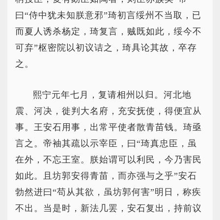
曰“侍中犹未知朕意邪”琦初言绥州不当取，已
而夏人诱杀杨定，琦复言，贼既如此，绥今不
可弃”枢密院以初议诘之，琦具论其故，卒存
之。
熙宁元年七月，复请相州以归。河北地
震、河决，徙判大名府，充安抚使，得便宜从
事。王安石用事，出常平使者散青苗钱。琦亟
言之。帝袖其疏以示宰臣，曰“琦真忠臣，虽
在外，不忘王室。朕始谓可以利民，今乃害民
如此。且坊郭安得青苗，而亦强与之乎”安石
勃然进曰“苟从其欲，虽坊郭何害”明日，称疾
不出。当是时，新法几罢，安石复出，持前议