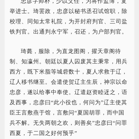
忠彦字师朴，少以父任，为将作监簿，复
举进士。琦罢政，忠彦以秘书丞召试馆职，除
校理、同知太常礼院，为开封府判官、三司盐
铁判官。出通判永宁军，召还，为户部判官。
琦薨，服除，为直龙图阁，擢天章阁待
制、知瀛州。朝廷以夏人囚废其主秉常，用兵
西方，既下米脂等城砦数十，夏人求救于辽，
辽人移书继至。会遣使贺辽主生辰，神宗以命
忠彦，遂以给事中奉使。辽遣赵资睦迓之，语
及西事，忠彦曰“此小役也，何问为”辽主使其
臣王言敷燕于馆，言敷问“夏国胡罪，而中国
兵不解。无失两朝之欢，则善矣”忠彦曰“问罪
西夏，于二国之好何预乎”