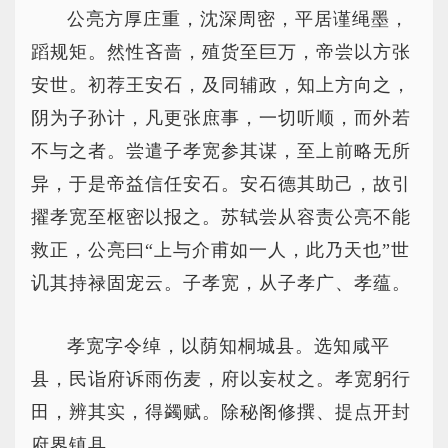
公亮方厚庄重，沈深周密，平居谨绳墨，
蹈规矩。然性吝啬，殖货至巨万，帝尝以方张
安世。初荐王安石，及同辅政，知上方向之，
阴为子孙计，凡更张庶事，一切听顺，而外若
不与之者。尝遣子孝宽参其谋，至上前略无所
异，于是帝益信任安石。安石德其助己，故引
擢孝宽至枢密以报之。苏轼尝从容责公亮不能
救正，公亮曰“上与介甫如一人，此乃天也”世
讥其持禄固宠云。子孝宽，从子孝广、孝蕴。
孝宽字令绰，以荫知桐城县。选知咸平
县，民诣府诉雨伤麦，府以妄杖之。孝宽躬行
田，辨其实，得蠲赋。除秘阁修撰、提点开封
府界镇县。