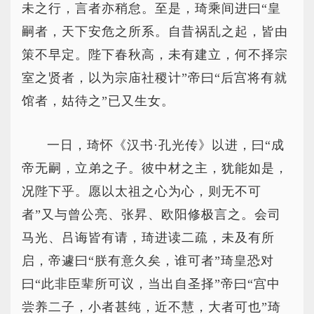
未之行，言者亦稍怠。至是，琦乘间进曰“皇
嗣者，天下安危之所系。自昔祸乱之起，皆由
策不早定。陛下春秋高，未有建立，何不择宗
室之贤者，以为宗庙社稷计”帝曰“后宫将有就
馆者，姑待之”已又生女。
一日，琦怀《汉书·孔光传》以进，曰“成
帝无嗣，立弟之子。彼中材之主，犹能如是，
况陛下乎。愿以太祖之心为心，则无不可
者”又与曾公亮、张昇、欧阳修极言之。会司
马光、吕诲皆有请，琦进读二疏，未及有所
启，帝遽曰“朕有意久矣，谁可者”琦皇恐对
曰“此非臣辈所可议，当出自圣择”帝曰“宫中
尝养二子，小者甚纯，近不慧，大者可也”琦