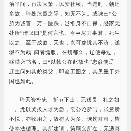
治平间，再决大策，以安社稷。当是时，朝廷
多故，琦处危疑之际，知无不为。或谏曰“公
所为诚善，万一蹉跌，岂惟身不自保，恐家无
处所”琦叹曰“是何言也。今臣尽力事君，死生
以之。至于成败，天也，岂可豫忧其不济，遂
辍不为哉”闻者愧服。在魏都久，辽使每过，
移牒必书名，曰“以韩公在此故也”忠彦使辽，
辽主问知其貌类父，即命工图之，其见重于外
国也如此。
琦天资朴忠，折节下士，无贱贵，礼之如
一。尤以奖拔人才为急，傥公论所与，虽意所
不悦，亦收用之，故得人为多。选饬群司，皆
使奉法循理。其所建请，第顾义所在，无适莫