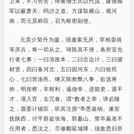
卫来，不习劳苦，琦奏增土兵以代戍，建德顺
军以蔽萧关、呜沙之道。方谋取横山，规河
南，而元昊称臣，召为枢密副使。
元昊介契丹为援，强邀索无厌，宰相晏殊
等厌兵，将一切从之。琦陈其不便，条所宜先
行者七事：一曰清政本，二曰念边计，三曰擢
材贤，四曰备河北，五曰固河东，六曰收民
心，七曰营洛邑。继又陈救弊八事，欲选将
帅，明按察，丰财利，遏侥幸，进能吏，退不
才，谨入官，去冗食。谓“数者之举，谤必随
之，愿委计辅臣，听其注措”帝悉嘉纳。遂宣
抚陕西，讨平群盗张海、郭邈山。禁卒羸老不
任用者，悉汰之。尽修鄜延城障，须敌悉归所