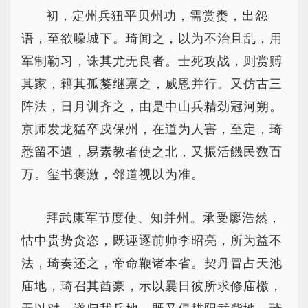
初，定州兵狃平贝州功，需赏赉，出怨
语，至欲噪城下。琦闻之，以为不治且乱，用
军制勒习，诛其尤无良者。士死攻战，则赏赙
其家，籍其孤嫠继禀之，威恩并行。又仿古三
阵法，日月训齐之，由是中山兵精劲冠河朔。
京师发龙猛卒戍保州，在道为人害，至定，琦
悉留不遣，易素教者使之北，又振活饑民数百
万。玺书褒激，邻道视以为准。
拜武康军节度使、知并州。承受廖浩然，
怙中贵势贪恣，既诬逐前帅李昭亮，所为益不
法，琦奏还之，帝命鞭诸本省。契丹冒占天池
庙地，琦召其酋豪，示以曩日彼所求修庙檄，