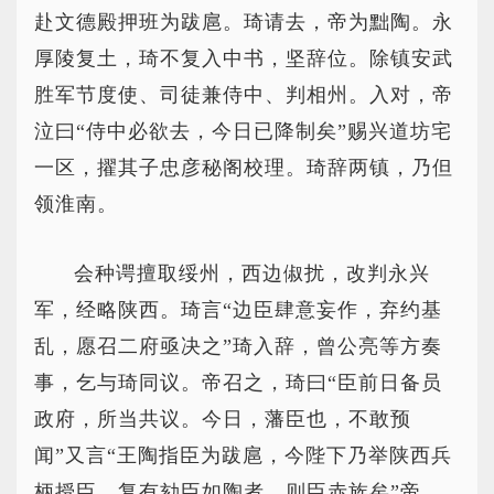
赴文德殿押班为跋扈。琦请去，帝为黜陶。永
厚陵复土，琦不复入中书，坚辞位。除镇安武
胜军节度使、司徒兼侍中、判相州。入对，帝
泣曰“侍中必欲去，今日已降制矣”赐兴道坊宅
一区，擢其子忠彦秘阁校理。琦辞两镇，乃但
领淮南。
会种谔擅取绥州，西边俶扰，改判永兴
军，经略陕西。琦言“边臣肆意妄作，弃约基
乱，愿召二府亟决之”琦入辞，曾公亮等方奏
事，乞与琦同议。帝召之，琦曰“臣前日备员
政府，所当共议。今日，藩臣也，不敢预
闻”又言“王陶指臣为跋扈，今陛下乃举陕西兵
柄授臣，复有劾臣如陶者，则臣赤族矣”帝