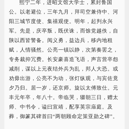
熙宁二年，进昭文馆大学士，累封鲁国
公。以老避位，三年九月，拜司空兼侍中、河
阳三城节度使、集禧观使。明年，起判永兴
军。先是，庆卒叛，既伏诛，而馀党越佚，自
陕以西皆警备。阅义勇，益边兵，移内地租
赋，人情骚然。公亮一镇以静，次第奏罢之，
专务裁抑冗费。长安豪喜造飞语，声言营卒怨
减削，谋以上元夜结外兵为乱，邦人大恐。或
劝毋出游，公亮不为动，张灯纵观，与宾佐竟
夕乃归。居一岁，还京师。旋以太傅致仕。元
丰元年卒，年八十。帝临哭，辍朝三日，赠太
师、中书令，谥曰宣靖，配享英宗庙庭。及
葬，御篆其碑首曰“两朝顾命定策亚勋之碑”。