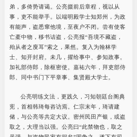
弟，多倚势请谒。公亮掇前后章程，视以从
事，吏不能举手。以端明殿学士知郑州，为政
有能声，盗悉窜他境，至夜户不闭。尝有使客
亡橐中物，移书诘盗，公亮报“吾境不藏盗，
殆从者之廋耳”索之，果然。复入为翰林学
士、知开封府。未几，擢给事中、参知政事。
加礼部侍郎，除枢密使。嘉祐六年，拜吏部侍
郎、同中书门下平章事、集贤殿大学士。
公亮明练文法，更践久，习知朝廷台阁典
宪，首相韩琦每咨访焉。仁宗末年，琦请建
储，与公亮等共定大议。密州民田产银，或盗
取之，大理当以强。公亮曰“此禁物也，取之