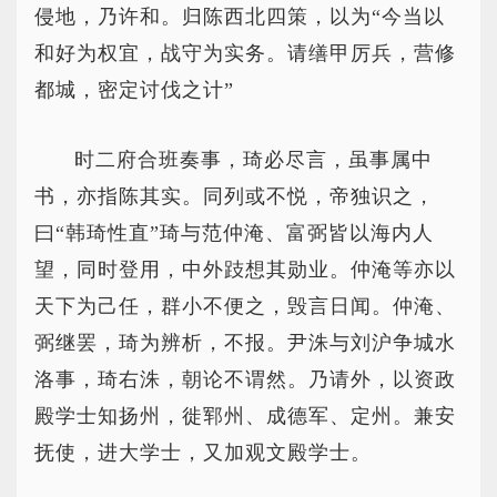
侵地，乃许和。归陈西北四策，以为“今当以
和好为权宜，战守为实务。请缮甲厉兵，营修
都城，密定讨伐之计”
时二府合班奏事，琦必尽言，虽事属中
书，亦指陈其实。同列或不悦，帝独识之，
曰“韩琦性直”琦与范仲淹、富弼皆以海内人
望，同时登用，中外跂想其勋业。仲淹等亦以
天下为己任，群小不便之，毁言日闻。仲淹、
弼继罢，琦为辨析，不报。尹洙与刘沪争城水
洛事，琦右洙，朝论不谓然。乃请外，以资政
殿学士知扬州，徙郓州、成德军、定州。兼安
抚使，进大学士，又加观文殿学士。