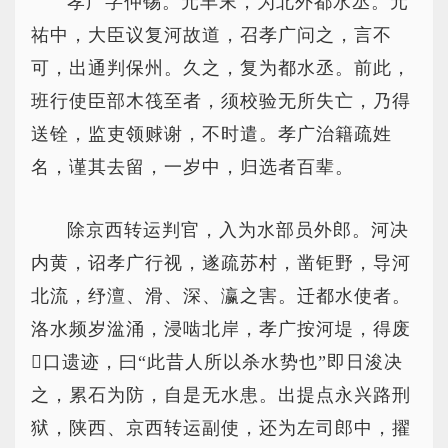
孝广字仲锡。元丰末，为北外都水丞。元
祐中，大臣议复河故道，召孝广问之，言不
可，出通判保州。久之，复为都水丞。前此，
班行使臣部木筏至者，须校验无所失亡，乃得
送铨，监吏领赇谢，不时遣。孝广治籍疏姓
名，谨其去留，一岁中，归选者百辈。
除京西转运判官，入为水部员外郎。河决
内黄，诏孝广行视，遂疏苏村，凿钜野，导河
北流，纾澶、滑、深、瀛之害。迁都水使者。
洛水频岁湓涌，浸啮北岸，孝广按河堤，得废
口遗迹，曰“此昔人所以杀水势也”即日浚决
之，累石为防，自是无水患。出提点永兴路刑
狱，陕西、京西转运副使，还为左司郎中，擢