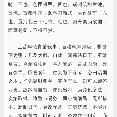
骑。三也。创团保甲。四也。诸州筑城凿池。
五也。置都作院，颁弓刀新式，大作战车。六
也。置河北三十七将。七也。契丹素为敌国，
因事起疑，不得不然。
臣昔年论青苗钱事，言者辄肆厚诬，非陛
下之明，几及大戮。自此，闻新法日下，不敢
复言。今亲被诏问，事系安危，言及而隐，死
有馀罪。臣尝窃计，始为陛下谋者，必曰治国
之本，当先聚财积谷，募兵于民，则可以鞭笞
四夷。故散青苗钱，使民出利。为免役之法，
次第取钱。迨置市易务，而小商细民，无所措
手。新制日下，更改无常，官吏茫然，不能详
记，监司督责，以刻为明。今农怨于甽亩，商