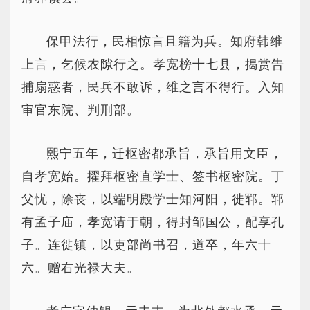
保甲法行，民相惊言且籍为兵。知府韩维
上言，乞候农隙行之。孝宽榜十七县，揭赏告
捕扇惑者，民兵不敢诉，维之言不得行。入知
审官东院、判刑部。
熙宁五年，迁枢密都承旨，承旨用文臣，
自孝宽始。擢拜枢密直学士、签书枢密院。丁
父忧，除丧，以端明殿学士知河阳，徙郓。郓
有孟子庙，孝宽请于朝，得封邹国公，配享孔
子。连徙镇，以吏部尚书召，道卒，年六十
六。赠右光禄大夫。