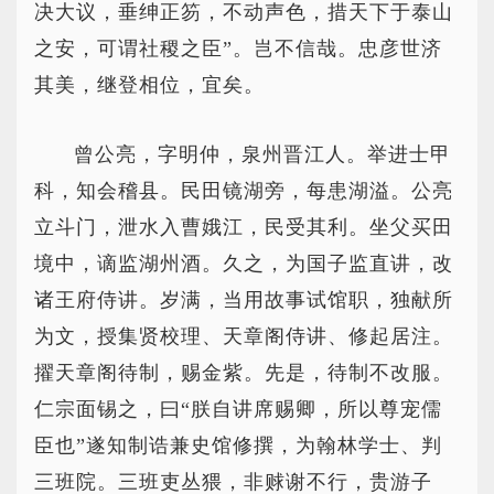
决大议，垂绅正笏，不动声色，措天下于泰山
之安，可谓社稷之臣”。岂不信哉。忠彦世济
其美，继登相位，宜矣。
曾公亮，字明仲，泉州晋江人。举进士甲
科，知会稽县。民田镜湖旁，每患湖溢。公亮
立斗门，泄水入曹娥江，民受其利。坐父买田
境中，谪监湖州酒。久之，为国子监直讲，改
诸王府侍讲。岁满，当用故事试馆职，独献所
为文，授集贤校理、天章阁侍讲、修起居注。
擢天章阁待制，赐金紫。先是，待制不改服。
仁宗面锡之，曰“朕自讲席赐卿，所以尊宠儒
臣也”遂知制诰兼史馆修撰，为翰林学士、判
三班院。三班吏丛猥，非赇谢不行，贵游子