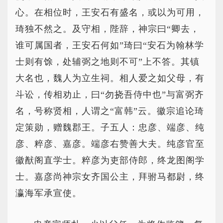
心。在相位时，王安石有盛名，或以为可用，
琦独不然之。及守相，陛辞，神宗曰“卿去，
谁可属国者，王安石何如”琦曰“安石为翰林学
士则有馀，处辅弼之地则不可”上不答。其镇
大名也，魏人为立生祠。相人爱之如父母，有
斗讼，传相劝止，曰“勿挠吾侍中也”与富弼齐
名，号称贤相，人谓之“富韩”云。徽宗追论琦
定策勋，赠魏郡王。子五人：忠彦、端彦、纯
彦、粹彦、嘉彦。端彦右赞善大夫。纯彦官至
徽猷阁直学士。粹彦为吏部侍郎，终龙图阁学
士。嘉彦尚神宗女齐国公主，拜驸马都尉，终
瀛海军承宣使。