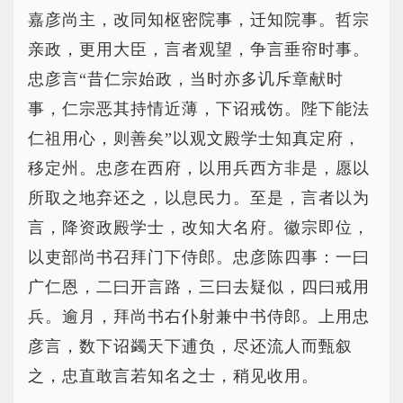
嘉彦尚主，改同知枢密院事，迁知院事。哲宗
亲政，更用大臣，言者观望，争言垂帘时事。
忠彦言“昔仁宗始政，当时亦多讥斥章献时
事，仁宗恶其持情近薄，下诏戒饬。陛下能法
仁祖用心，则善矣”以观文殿学士知真定府，
移定州。忠彦在西府，以用兵西方非是，愿以
所取之地弃还之，以息民力。至是，言者以为
言，降资政殿学士，改知大名府。徽宗即位，
以吏部尚书召拜门下侍郎。忠彦陈四事：一曰
广仁恩，二曰开言路，三曰去疑似，四曰戒用
兵。逾月，拜尚书右仆射兼中书侍郎。上用忠
彦言，数下诏蠲天下逋负，尽还流人而甄叙
之，忠直敢言若知名之士，稍见收用。