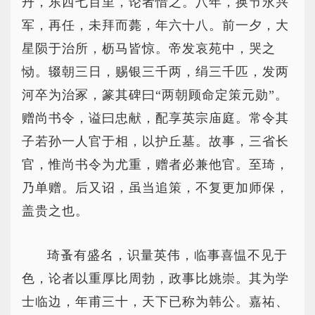
丹，东西七百里，论者惜之。八年，换节永兴
军，再任，未拜而薨，年六十八。前一夕，大
星陨于治所，枥马皆惊。帝发哀苑中，哭之
恸。辍朝三日，赐银三千两，绢三千匹，发两
河卒为治冢，篆其碑曰“两朝顾命定策元勋”。
赠尚书令，谥曰忠献，配享英宗庙庭。常令其
子若孙一人官于相，以护丘墓。故事，三省长
官，惟尚书令为尤重，赠者必兼他官。至琦，
乃单赠。后又诏，虽当追策，不复更加师保，
盖贵之也。
琦蚤有盛名，识量英伟，临事喜愠不见于
色，论者以重厚比周勃，政事比姚崇。其为学
士临边，年甫三十，天下已称为韩公。嘉祐、