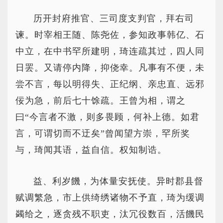
历开封府推官、三司度支判官，拜右司
谏。时宰相王随、陈尧佐，参知政事韩亿、石
中立，在中书罕所建明，琦连疏其过，四人同
日罢。又请停内降，抑侥幸。凡事有不便，未
尝不言，每以明得失、正纪纲、亲忠直、远邪
佞为急，前后七十馀疏。王曾为相，谓之
曰“今言者不激，则多畏顾，何补上德。如君
言，可谓切而不迂矣”曾闻望方崇，罕所奖
与，琦闻其语，益自信。权知制诰。
益、利岁饑，为体量安抚使。异时郡县督
赋调繁急，市上供绮绣诸物不予直，琦为缓调
蠲给之，逐贪残不职吏，汰冗役数百，活饑民