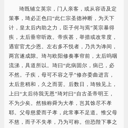
琦既辅立英宗，门人亲客，或从容语及定
策事，琦必正色曰“此仁宗圣德神断，为天下
计，皇太后内助之力，臣子何与焉”英宗暴得
疾，太后垂帘听政。帝疾甚，举措或改常度，
遇宦官尤少恩。左右多不悦者，乃共为谗间，
两宫遂成隙。琦与欧阳修奏事帘前，太后呜咽
流涕，具道所以。琦曰“此病固尔，病已，必
不然。子疾，母可不容之乎”修亦委曲进言，
太后意稍和，久之而罢。后数日，琦独见上，
上曰“太后待我无恩”琦对曰“自古圣帝明王，
不为少矣。然独称舜为大孝，岂其馀尽不孝
耶。父母慈爱而子孝，此常事不足道。惟父母
不慈，而子不失孝，乃为可称。但恐陛下事之