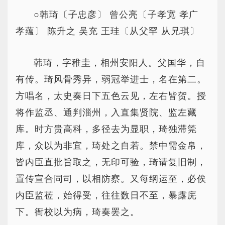
○韩琦〔子忠彦〕 曾公亮〔子孝宽 孝广
孝蕴〕 陈升之 吴充 王珪〔从父罕 从兄琪〕
韩琦，字稚圭，相州安阳人。父国华，自
有传。琦风骨秀异，弱冠举进士，名在第二。
方唱名，太史奏日下五色云见，左右皆贺。授
将作监丞、通判淄州，入直集贤院、监左藏
库。时方贵高科，多径去为显职，琦独滞筦
库，众以为非宜，琦处之自若。禁中需金帛，
皆内臣直批旨取之，无印可验，琦请复旧制，
置传宣合同司，以相防察。又每纲运至，必俟
内臣监莅，始得受，往往数日不至，暴露庑
下。衙校以为病，琦奏罢之。