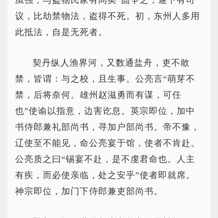
虽强，与盗物民家有间矣”固争之，遂下有司
议，比劫禁物法，盗得不死。初，东州人多用
此抵法，自是无死者。
契丹纵人渔界河，又数通盐舟，吏不敢
禁，皆谓：与之校，且生事。公亮言“萌芽不
禁，后将奈何。雄州赵滋勇而有谋，可任
也”使谕以指意，边害讫息。英宗即位，加中
书侍郎兼礼部尚书，寻加户部尚书。帝不豫，
辽使至不能见，命公亮宴于馆，使者不肯赴。
公亮质之曰“锡宴不赴，是不虔君命也。人主
有疾，而必使亲临，处之安乎”使者即就席。
神宗即位，加门下侍郎兼吏部尚书。