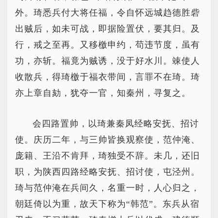
外。琦悉兵付大将任福，令自怀远城趋德胜砦
出贼后，如未可战，即据险置伏，要其归。及
行，戒之至再。又移檄申约，苟违节度，虽有
功，亦斩。福竟为贼诱，没于好水川。竦使人
收散兵，得琦檄于福衣带间，言罪不在琦。琦
亦上章自劾，犹夺一官，知秦州，寻复之。
会四路置帅，以琦兼秦凤经略安抚、招讨
使。庆历二年，与三帅皆换观察使，范仲淹、
庞籍、王沿不肯拜，琦独受不辞。未几，还旧
职，为陕西四路经略安抚、招讨使，屯泾州。
琦与范仲淹在兵间久，名重一时，人心归之，
朝廷倚以为重，故天下称为“韩范”。东兵从宿