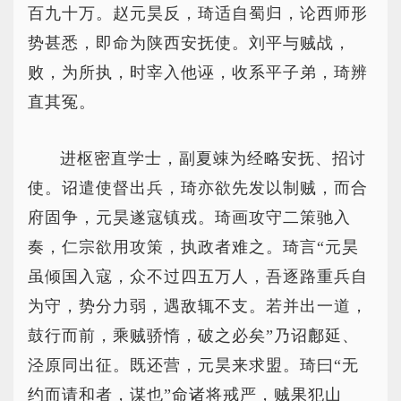
百九十万。赵元昊反，琦适自蜀归，论西师形
势甚悉，即命为陕西安抚使。刘平与贼战，
败，为所执，时宰入他诬，收系平子弟，琦辨
直其冤。
进枢密直学士，副夏竦为经略安抚、招讨
使。诏遣使督出兵，琦亦欲先发以制贼，而合
府固争，元昊遂寇镇戎。琦画攻守二策驰入
奏，仁宗欲用攻策，执政者难之。琦言“元昊
虽倾国入寇，众不过四五万人，吾逐路重兵自
为守，势分力弱，遇敌辄不支。若并出一道，
鼓行而前，乘贼骄惰，破之必矣”乃诏鄜延、
泾原同出征。既还营，元昊来求盟。琦曰“无
约而请和者，谋也”命诸将戒严，贼果犯山