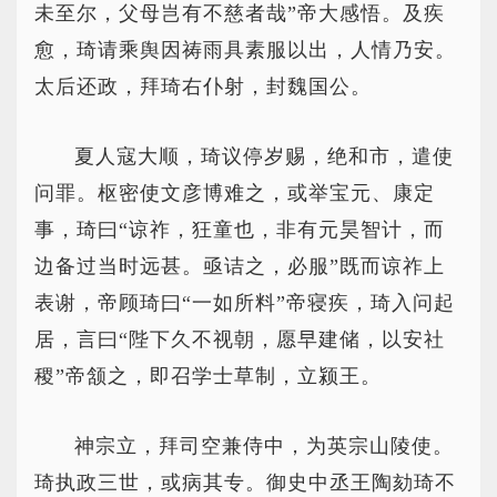
未至尔，父母岂有不慈者哉”帝大感悟。及疾
愈，琦请乘舆因祷雨具素服以出，人情乃安。
太后还政，拜琦右仆射，封魏国公。
夏人寇大顺，琦议停岁赐，绝和市，遣使
问罪。枢密使文彦博难之，或举宝元、康定
事，琦曰“谅祚，狂童也，非有元昊智计，而
边备过当时远甚。亟诘之，必服”既而谅祚上
表谢，帝顾琦曰“一如所料”帝寝疾，琦入问起
居，言曰“陛下久不视朝，愿早建储，以安社
稷”帝颔之，即召学士草制，立颍王。
神宗立，拜司空兼侍中，为英宗山陵使。
琦执政三世，或病其专。御史中丞王陶劾琦不