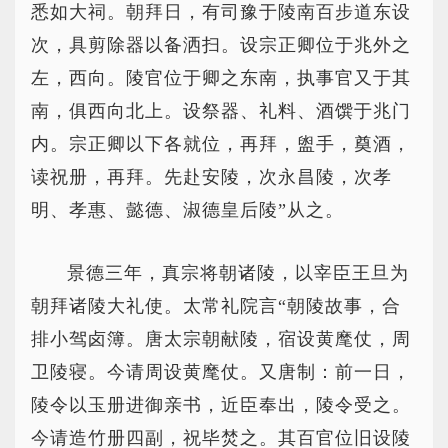
悉如大祠。朝拜日，有司豫于陵南百步道东设
次，具剪除器以备洒扫。设宗正卿位于兆外之
左，西向。陵官位于卿之东南，执事官又于其
南，俱西向北上。设祭器、礼料、酒馔于兆门
内。宗正卿以下各就位，再拜，盥手，奠酒，
读祝册，再拜。先赴安陵，次永昌陵，次孝
明、孝惠、懿德、淑德皇后陵”从之。
景德三年，真宗将朝诸陵，以宰臣王旦为
朝拜诸陵大礼使。太常礼院言“朝陵故事，合
排小驾卤簿。唐太宗朝献陵，宿设黄麾仗，周
卫陵寝。今请周设黄麾仗。又唐制：前一日，
陵令以玉册进御亲书，近臣奉出，陵令受之。
今请造竹册四副，祝毕焚之。其百官位旧设陵