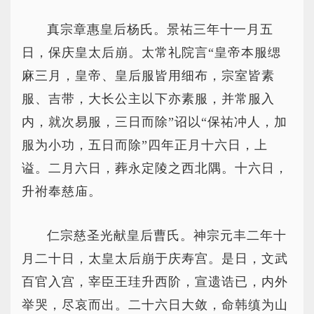
真宗章惠皇后杨氏。景祐三年十一月五
日，保庆皇太后崩。太常礼院言“皇帝本服缌
麻三月，皇帝、皇后服皆用细布，宗室皆素
服、吉带，大长公主以下亦素服，并常服入
内，就次易服，三日而除”诏以“保祐冲人，加
服为小功，五日而除”四年正月十六日，上
谥。二月六日，葬永定陵之西北隅。十六日，
升祔奉慈庙。
仁宗慈圣光献皇后曹氏。神宗元丰二年十
月二十日，太皇太后崩于庆寿宫。是日，文武
百官入宫，宰臣王珪升西阶，宣遗诰已，内外
举哭，尽哀而出。二十六日大敛，命韩缜为山