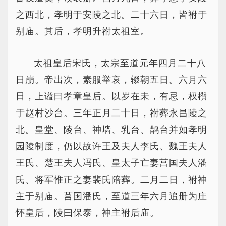
之西北，孝明于安陵之北。二十六日，皆祔于
别庙。其后，孝明升祔太祖室。
太祖皇后宋氏，太宗至道元年四月二十八
日崩。帝出次，素服举哀，辍朝五日。六月六
日，上谥曰孝章皇后。以岁在未，有忌，权欑
于赵村沙台。三年正月二十日，祔葬永昌陵之
北。皇堂、陵台、神墙、乳台、鹊台并如孝明
园陵制度，仍以故许王及夫人李氏、魏王夫人
王氏、楚王夫人冯氏、皇太子亡妻莒国夫人潘
氏、将军惟正之妻裴氏陪葬。二月二日，祔神
主于别庙。莒国潘氏，至道三年六月追册为庄
怀皇后，陵曰保泰，神主祔后庙。