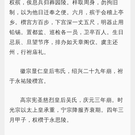
权殡，俟息兵归葬园陵。梓取周身，勿拘旧
制，以为他日迁奉之便。六月，殡于会稽上亭
乡。欑宫方百步，下宫深一丈五尺，明器止用
铅锡。置都监、巡检各一员，卫卒百人。生日
忌辰、旦望节序，排办如天章阁仪。虞主还
州，行祔庙礼。
徽宗显仁皇后韦氏，绍兴二十九年崩，祔
于永祐陵欑宫。
高宗宪圣慈烈皇后吴氏，庆元三年崩。时
光宗以太上皇承重，宁宗降服齐衰期。四年三
月甲子，权欑于永思陵。