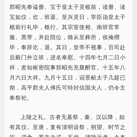
郑昭先奉谥册、宝于皇太子灵柩前，读册、读
宝如仪，讫，班退。至兴灵日，宰臣诣皇太子
柩前行礼毕，柩行。其宗室使相、南班官常
服、黑带，并赴陪位，骑从至葬所，俟掩欑
毕，奉辞讫，退。其日，皇帝不视事，百司赴
后殿门外立班，进名奉慰。十四年七月二日小
祥，差知枢密院事郑昭先充奠酹官。十五年八
月六日大祥。九月十五日，诏景献太子几筵已
彻，高平郡夫人傅氏可特封信国夫人，仍令主
奉祭祀。
上陵之礼。古者无墓祭，秦、汉以降，始
有其仪。至唐，复有清明设祭，朔望、时节之