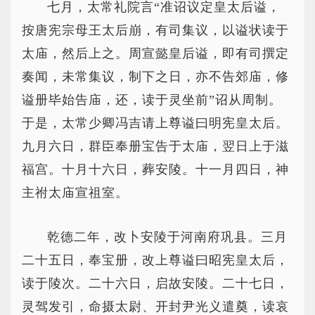
七月，太常礼院言“准诏议定皇太后谥，
按唐宪宗母王太后崩，有司集议，以谥状读于
太庙，然后上之。周宣懿皇后谥，即有司撰定
奏闻，未常集议，制下之日，亦不告郊庙，修
谥册毕始告庙，还，读于灵坐前”诏从周制。
于是，太常少卿冯吉请上尊谥曰明宪皇太后。
九月六日，群臣奉册宝告于太庙，翌日上于滋
福宫。十月十六日，葬安陵。十一月四日，神
主祔太庙宣祖室。
乾德二年，改卜安陵于河南府巩县。三月
二十五日，奉宝册，改上尊谥曰昭宪皇太后，
读于陵次。二十六日，启故安陵。二十七日，
灵驾发引，命摄太尉、开封尹光义遣奠，读哀