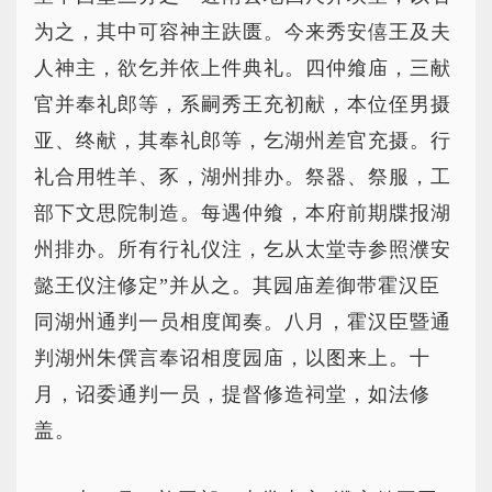
为之，其中可容神主趺匮。今来秀安僖王及夫
人神主，欲乞并依上件典礼。四仲飨庙，三献
官并奉礼郎等，系嗣秀王充初献，本位侄男摄
亚、终献，其奉礼郎等，乞湖州差官充摄。行
礼合用牲羊、豕，湖州排办。祭器、祭服，工
部下文思院制造。每遇仲飨，本府前期牒报湖
州排办。所有行礼仪注，乞从太堂寺参照濮安
懿王仪注修定”并从之。其园庙差御带霍汉臣
同湖州通判一员相度闻奏。八月，霍汉臣暨通
判湖州朱僎言奉诏相度园庙，以图来上。十
月，诏委通判一员，提督修造祠堂，如法修
盖。