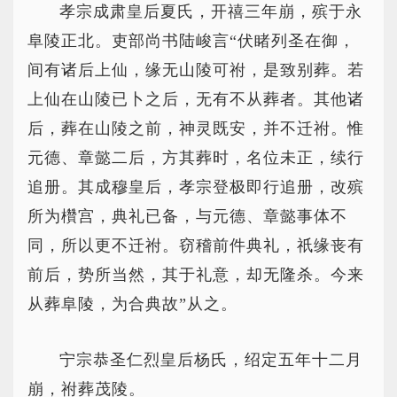
孝宗成肃皇后夏氏，开禧三年崩，殡于永
阜陵正北。吏部尚书陆峻言“伏睹列圣在御，
间有诸后上仙，缘无山陵可祔，是致别葬。若
上仙在山陵已卜之后，无有不从葬者。其他诸
后，葬在山陵之前，神灵既安，并不迁祔。惟
元德、章懿二后，方其葬时，名位未正，续行
追册。其成穆皇后，孝宗登极即行追册，改殡
所为欑宫，典礼已备，与元德、章懿事体不
同，所以更不迁祔。窃稽前件典礼，祇缘丧有
前后，势所当然，其于礼意，却无隆杀。今来
从葬阜陵，为合典故”从之。
宁宗恭圣仁烈皇后杨氏，绍定五年十二月
崩，祔葬茂陵。