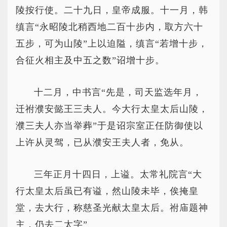
陵按行使。二十九日，皇帝成服。十一月，韩
缜言“永昭陵北稍西地二百十步内，取方六十
五步，可为山陵”上以迫隘，缜言“若增十步，
合征火相主及中五之数”诏增十步。
十二月，中书言“先是，司天监选年月，
迁祔濮安懿王三夫人。今大行太皇太后山陵，
濮三夫人亦当举葬”于是诏宗室正任防御使以
上许从灵驾，已从濮安王夫人者，免从。
三年正月十四日，上谥。太常礼院言“大
行太皇太后虽已有谥，然山陵未毕，俟掩皇
堂，去大行，称慈圣光献太皇太后。祔庙题神
主，仍去二太字”