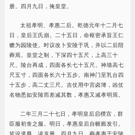
册。四月九日，掩皇堂。
太祖孝明、孝惠二后。乾德元年十二月七
日，皇后王氏崩。二十五日，命枢密承旨王仁
赡为园陵使。时议改卜安陵于巩，并以二后陪
葬焉。皇堂之制，下深四十五尺，上高三十
尺。陵台再成，四面各长七十五尺。神墙高七
尺五寸，四面各长六十五步。南神门至乳台四
十五步，高二丈三尺。吉仗用中宫卤簿，凶仗
名物悉如安陵而差减其数，孝惠又减孝明焉。
二年三月二十七日，孝明皇后启欑宫，群
臣服初丧之服。明日，孝惠皇后自幄殿发引。
皆设遣奠，读哀册。四月九日，葬孝惠于安陵