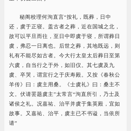
秘阁校理何洵直言“按礼，既葬，日中
还，虞于正寝。盖古者之葬，近在国城之北，
故可以平旦而往，至日中即虞于寝，所谓葬日
虞，弗忍一日离也。后世之葬，其地既远，则
礼有不能尽如古者。今大行太皇太后葬日至第
六虞，自当行之于外，如旧仪。其七虞及九
虞、卒哭，谓宜行之于庆寿殿。又按《春秋公
羊传》曰：虞主用桑。《士虞礼》曰：桑主不
文。伏请罢题虞主”太常言“洵直所引，乃士及
诸侯之礼。况嘉祐、治平并虞于集英殿，宜如
故事。又嘉祐、治平，虞主已不书谥，当依所
请”