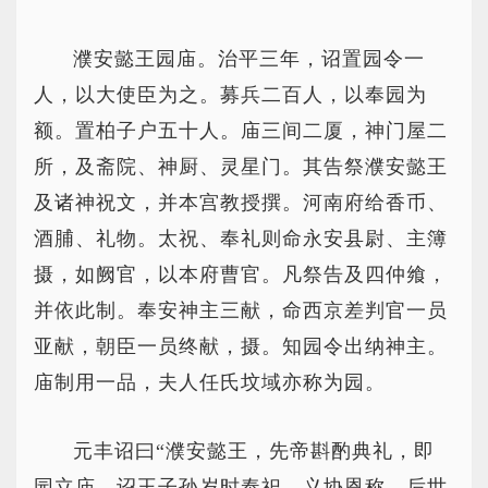
濮安懿王园庙。治平三年，诏置园令一
人，以大使臣为之。募兵二百人，以奉园为
额。置柏子户五十人。庙三间二厦，神门屋二
所，及斋院、神厨、灵星门。其告祭濮安懿王
及诸神祝文，并本宫教授撰。河南府给香币、
酒脯、礼物。太祝、奉礼则命永安县尉、主簿
摄，如阙官，以本府曹官。凡祭告及四仲飨，
并依此制。奉安神主三献，命西京差判官一员
亚献，朝臣一员终献，摄。知园令出纳神主。
庙制用一品，夫人任氏坟域亦称为园。
元丰诏曰“濮安懿王，先帝斟酌典礼，即
园立庙，诏王子孙岁时奉祀，义协恩称，后世