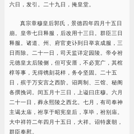
六日，发引。二十九日，掩皇堂。
真宗章穆皇后郭氏，景德四年四月十五日
崩。皇帝七日释服，后改用十三日。群臣三日
释服。诸道、州、府官吏讣到日举哀成服，三
日而除。二十一日，司天监详定园陵。帝令祔
元德皇太后陵侧，但可安厝，不必宽广，其棺
椁等事，无得镌刻花样，务令坚固。二十五
日，殡于万安宫之西阶。诏两制、三馆、秘阁
各撰挽词。闰五月十三日，上谥曰庄穆。六月
二十一日，葬永熙陵之西北。七月，有司奉神
主谒太庙，祔享于昭宪皇后，享毕，祔别庙。
大中祥符二年四月十五日，大祥。诏特废朝，
群臣奉慰。