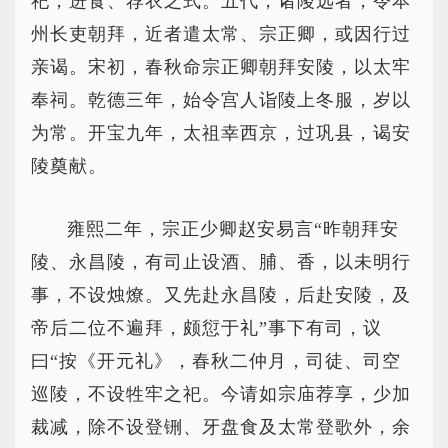
祀，进食、荐衣之式。五代，诸陵远者，令本
州长吏朝拜，近者遣太常、宗正卿，或因行过
亲谒。宋初，春秋命宗正卿朝拜安陵，以太牢
奉祠。乾德三年，始令宫人诣陵上冬服，岁以
为常。开宝九年，太祖幸西京，过巩县，谒安
陵奠献。
雍熙二年，宗正少卿赵安易言“昨朝拜安
陵、永昌陵，有司止设酒、脯、香，以未明行
事，不设烛燎。又先赴永昌陵，后赴安陵，及
帝后二位不遍拜，颇愆于礼”事下有司，议
曰“按《开元礼》，春秋二仲月，司徒、司空
巡陵，不设牲牢之祀。今请如宗庙荐享，少加
裁减，除不设登铏、牙盘食及太常登歌外，余