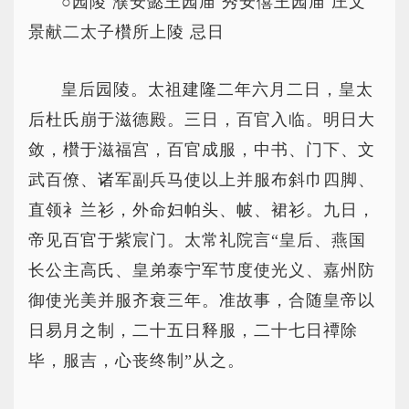
○园陵 濮安懿王园庙 秀安僖王园庙 庄文
景献二太子欑所上陵 忌日
皇后园陵。太祖建隆二年六月二日，皇太
后杜氏崩于滋德殿。三日，百官入临。明日大
敛，欑于滋福宫，百官成服，中书、门下、文
武百僚、诸军副兵马使以上并服布斜巾四脚、
直领衤兰衫，外命妇帕头、帔、裙衫。九日，
帝见百官于紫宸门。太常礼院言“皇后、燕国
长公主高氏、皇弟泰宁军节度使光义、嘉州防
御使光美并服齐衰三年。准故事，合随皇帝以
日易月之制，二十五日释服，二十七日禫除
毕，服吉，心丧终制”从之。