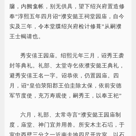
牖，内阙龛帐，别无供具，望下绍兴府置造修
奉”淳熙五年四月诏“濮安懿王祠堂园庙，自今
实及三年，令本堂牒绍兴府检计修葺”从嗣濮
王士輵请也。
秀安僖王园庙。绍熙元年三月，诏秀王袭
封等典礼。礼部、太堂寺乞依濮安懿王典礼，
避秀安僖王名一字。诏恭依，仍置园庙。四
月，诏“皇伯荥阳郡王伯圭除太保，依前安德
军节度使，充万寿观使，嗣秀王，以奉王祀”
六月，礼部、太常寺言“濮安懿王园庙制
度，庙堂、神门宜并用兽。所安木主石塪，于
室中西壁三分之一近南去地四尺开坎室，以石