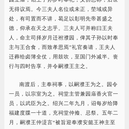
无得议焉。今三夫人名位或未正，茔域或异
处，有司置而不讲，曷足以彰明先帝甚盛之
德，仰承在天之志乎。三夫人可并称曰王夫
人，命主司择岁月迁祔濮园，俾其子孙以时奉
主与王合食，而致孝思焉”礼官奏请，王夫人
迁葬给卤簿全仗，用鼓吹，至国门外减半。丧
行与四时告享，并令嗣濮王主之。
南渡后，主奉祠事，以嗣濮王为之。园令
一员，以宗室为之。祠堂主管兼园庙香火官一
员，以武臣为之。绍兴二年九月，诏每岁给降
福建度牒一十道，充祠堂仲飨、忌祭。五年二
月，嗣濮王仲湜言“被旨迎奉濮安懿王神主至