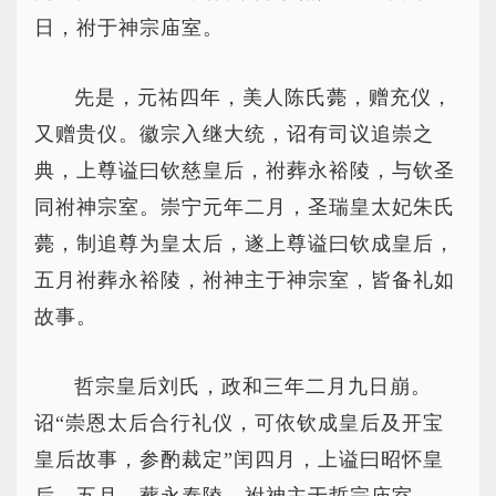
日，祔于神宗庙室。
先是，元祐四年，美人陈氏薨，赠充仪，
又赠贵仪。徽宗入继大统，诏有司议追崇之
典，上尊谥曰钦慈皇后，祔葬永裕陵，与钦圣
同祔神宗室。崇宁元年二月，圣瑞皇太妃朱氏
薨，制追尊为皇太后，遂上尊谥曰钦成皇后，
五月祔葬永裕陵，祔神主于神宗室，皆备礼如
故事。
哲宗皇后刘氏，政和三年二月九日崩。
诏“崇恩太后合行礼仪，可依钦成皇后及开宝
皇后故事，参酌裁定”闰四月，上谥曰昭怀皇