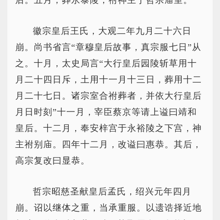
后。五月，葬永泰陵，祔神主于哲宗庙室。
徽宗皇后王氏，大观二年九月二十六日
崩。尚书省言“章穆皇后故事，真宗服七日”从
之。十月，太史局言“大行皇后园陵斩草用十
月二十四日斥，土用十一月十三日，葬用十二
月二十七日。诸宗室合祔葬者，并依大行皇后
月日时刻”十一月，宰臣蔡京等请上谥曰靖和
皇后。十二月，奉安梓宫于永裕陵之下宫，神
主祔别庙。四年十二月，改谥曰惠恭。其后，
高宗复改曰显恭。
哲宗昭慈圣献皇后孟氏，绍兴元年四月
崩。诏以继体之重，当承重服。以遗诰择近地