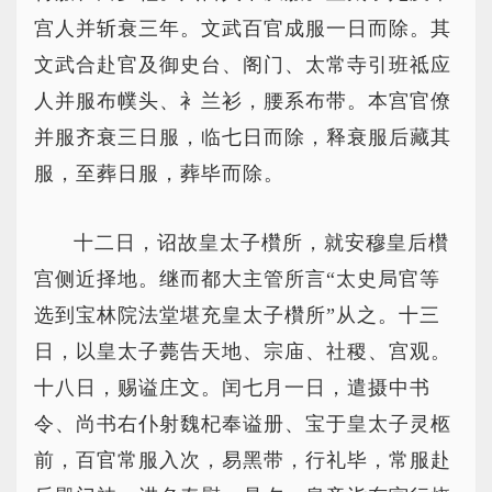
宫人并斩衰三年。文武百官成服一日而除。其
文武合赴官及御史台、阁门、太常寺引班祗应
人并服布幞头、衤兰衫，腰系布带。本宫官僚
并服齐衰三日服，临七日而除，释衰服后藏其
服，至葬日服，葬毕而除。
十二日，诏故皇太子欑所，就安穆皇后欑
宫侧近择地。继而都大主管所言“太史局官等
选到宝林院法堂堪充皇太子欑所”从之。十三
日，以皇太子薨告天地、宗庙、社稷、宫观。
十八日，赐谥庄文。闰七月一日，遣摄中书
令、尚书右仆射魏杞奉谥册、宝于皇太子灵柩
前，百官常服入次，易黑带，行礼毕，常服赴