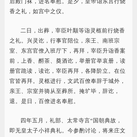
后殿门袜，进名奉慰。是夕，皇帝诣东宫行烧
香之礼，如宫中之仪。
二日，出葬，宰臣叶颙等诣灵柩前行烧香
之礼。兴灵讫，行事官陪位，亲王、南班宗
室、东宫官僚入班厅下，再拜，宰臣升诣香案
前，上香、酹茶、奠酒讫，举册官举哀册，读
册官跪读，读讫，宰臣再拜，各降阶立。在位
官皆再拜。灵柩进行，文武百僚奉辞于城外，
亲王、宗室并骑从至葬所。掩圹毕，辞讫，
退。是日，百僚进名奉慰。
四年五月，礼部、太常寺言“国朝典故，
即无皇太子小祥典礼。今参酌讨论，将来庄文