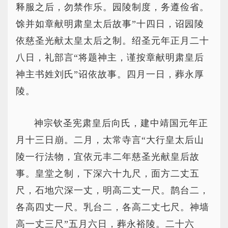
释服之后，勿禁作乐。园陵制度，务遵俭省。
馀并如章献明肃皇太后故事”十四日，诏园陵
依慈圣光献太皇太后之制。绍圣元年正月二十
八日，礼部言“将题神主，谨按章献明肃皇后
神主书姓刘氏”诏依故事。四月一日，葬永厚
陵。
神宗钦圣宪肃皇后向氏，建中靖国元年正
月十三日崩。二月，太常寺言“大行皇太后山
陵一行法物，宜依元丰二年慈圣光献皇后故
事。皇堂之制，下深六十九尺，面方二丈五
尺，石地穴深一丈，明高二丈一尺。鹊台二，
各高四丈一尺。乳台二，各高二丈七尺。神墙
高一丈三尺”五月六日，葬永裕陵。二十六