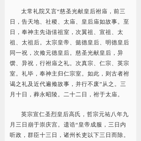
太常礼院又言“慈圣光献皇后祔庙，前三
日，告天地、社稷、太庙、皇后庙如故事。至
日，奉神主先诣僖祖室，次翼祖、宣祖、太
祖、太祖后。太宗皇帝、懿德皇后、明德皇后
同一祝，次飨元德皇后。慈圣光献皇后，异
馔、异祝，行祔庙之礼。次真宗、仁宗、英宗
室。礼毕，奉神主归仁宗室。如此，则古者祔
谒之礼及近代遍飨故事，并行不废”从之。三
月十日，葬永昭陵。二十二日，祔于太庙。
英宗宣仁圣烈皇后高氏，哲宗元祐八年九
月三日崩于崇庆宫。遗诰“皇帝成服，三日内
听政，群臣十三日，诸州长吏以下三日而除。