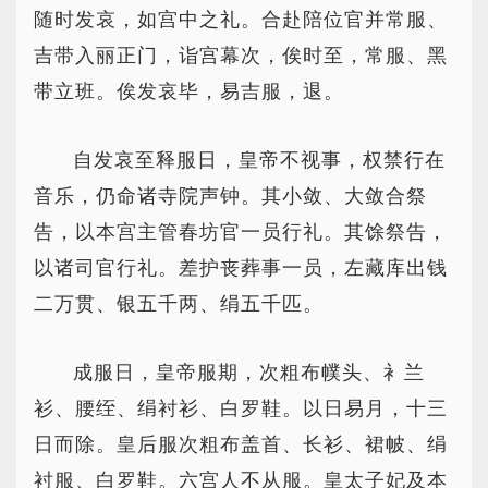
随时发哀，如宫中之礼。合赴陪位官并常服、
吉带入丽正门，诣宫幕次，俟时至，常服、黑
带立班。俟发哀毕，易吉服，退。
自发哀至释服日，皇帝不视事，权禁行在
音乐，仍命诸寺院声钟。其小敛、大敛合祭
告，以本宫主管春坊官一员行礼。其馀祭告，
以诸司官行礼。差护丧葬事一员，左藏库出钱
二万贯、银五千两、绢五千匹。
成服日，皇帝服期，次粗布幞头、衤兰
衫、腰绖、绢衬衫、白罗鞋。以日易月，十三
日而除。皇后服次粗布盖首、长衫、裙帔、绢
衬服、白罗鞋。六宫人不从服。皇太子妃及本