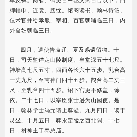
单及裤。两省、御史台中丞文武百官以下，四
脚幅巾、连裳、腰绖。馆阁读书、翰林待诏、
伎术官并给孝服。宰相、百官朝晡临三日，内
外命妇朝临三日。
四月，遣使告哀辽、夏及赐遗留物。十
日，司天监详定山陵制度。皇堂深五十七尺。
神墙高七尺五寸，四面各长六十五步。乳台高
一丈九尺，至南神门四十五步。鹊台高二丈三
尺，至乳台四十五步。诏下宫更不修盖，馀
依。二十七日，以宰臣张士逊为山园使。是
日，翰林学士冯元请上尊谥。九月四日，读于
灵坐。十月五日，葬永定陵之西北隅。十七
日，祔神主于奉慈庙。