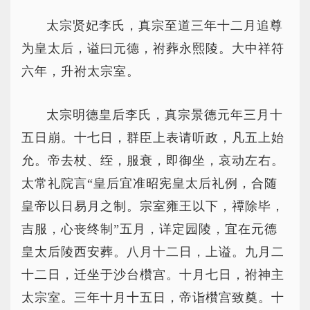
太宗贤妃李氏，真宗至道三年十二月追尊
为皇太后，谥曰元德，祔葬永熙陵。大中祥符
六年，升祔太宗室。
太宗明德皇后李氏，真宗景德元年三月十
五日崩。十七日，群臣上表请听政，凡五上始
允。帝去杖、绖，服衰，即御坐，哀动左右。
太常礼院言“皇后宜准昭宪皇太后礼例，合随
皇帝以日易月之制。宗室雍王以下，禫除毕，
吉服，心丧终制”五月，详定园陵，宜在元德
皇太后陵西安葬。八月十二日，上谥。九月二
十二日，迁坐于沙台欑宫。十月七日，祔神主
太宗室。三年十月十五日，帝诣欑宫致奠。十