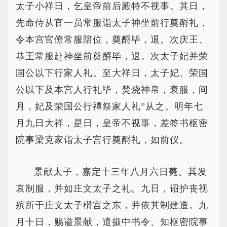
太子小祥日，乞皇帝前后殿特不视事。其日，
先命侍从官一员常服诣太子神坐前行奠酹礼，
令本宫官僚常服陪位，奠酹毕，退。次庆王、
恭王常服赴神坐前奠酹毕，退。次太子妃并荣
国公以下行家人礼。至大祥日，太子妃、荣国
公以下及本宫人行礼毕，焚烧神帛，衰服，间
月，妃及荣国公行禫祭家人礼”从之。明年七
月九日大祥，是日，皇帝不视事，差签书枢密
院事梁克家诣太子宫行奠酹礼，如前仪。
景献太子，嘉定十三年八月六日薨。其发
哀制服，并如庄文太子之礼。九日，诏护丧视
殡所于庄文太子欑宫之东，并依其制建造。九
月十日，赐谥景献，遣摄中书令、知枢密院事