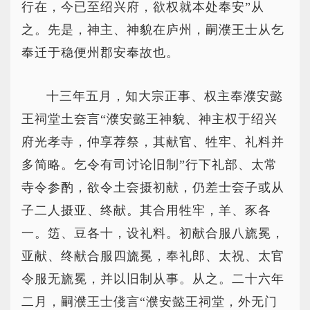
行在，今已至绍兴府，欲权就本处奉安”从
之。先是，神主、神貌在庐州，嗣濮王士从乞
奉迁于稳便州郡安奉故也。
十三年五月，知大宗正事、权主奉濮安懿
王祠堂土夽言“濮安懿王神貌、神主权于绍兴
府光孝寺，仲享荐祭，其献官、牲牢、礼料并
多简略。乞令有司讨论旧制”行下礼部、太常
寺令参酌，欲令土夽摄初献，仍差士夽子或从
子二人摄亚、终献。其合用牲牢，羊、豕各
一。笾、豆各十，设礼料。初献合服八旒冕，
亚献、终献合服四旒冕，奉礼郎、太祝、太官
令服无旒冕，并以旧制从事。从之。二十六年
二月，嗣濮王士俴言“濮安懿王祠堂，外无门