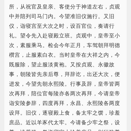
所，从祝官及皇亲、客使分于神道左右，贞观
中并陪列司马门内。今望准旧仪施行。又旧
仪，诣寝宫至大次之时，设百官位，奏请行
礼。望令先入赴寝殿立班。贞观中，皇帝至小
次，素服乘马。检会今年正月，车驾朝拜明德
欑宫，止服素白衣。当时皇帝在大祥之内，今
既服除，望止服淡黄袍。又按贞观、永徽故
事，朝陵皆先亲后尊，拜辞讫，出还大次，便
进发，今望先朝永熙陵。行事及辞，皇帝皆两
次再拜，陪位官每陵亦各两次再拜，今请皇帝
诣安陵参辞，四度再拜，永昌、永熙陵各两度
设拜。旧仪，逐寝殿上食，备太牢之馔，珍羞
庶品。近以羊豕代太牢。今请备少牢之祭，设