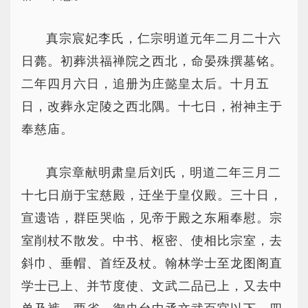
真宗宸妃李氏，仁宗明道元年二月二十六
日薨。初葬洪福禅院之西北，命晏殊撰墓铭。
二年四月六日，追册为庄懿皇太后。十月五
日，改葬永定陵之西北隅。十七日，祔神主于
奉慈庙。
真宗章献明肃皇后刘氏，明道二年三月二
十七日崩于宝慈殿，迁坐于皇仪殿。三十日，
宣遗诰，群臣哭临，见帝于殿之东厢奉慰。宗
室削杖不散发。中书、枢密、使相比宗室，去
斜巾、垂帽、首绖及杖。翰林学士至龙图阁直
学士已上、并节度使、文武二品已上，又去中