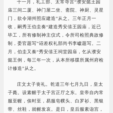
十一月，礼工部、太常寺言“濮安懿王园
庙三间二厦、神门屋二坐、斋院、神厨、灵星
门，欲令湖州照应建造”从之。三年正月一
收，嗣秀王伯圭奏“建造秀安僖王园庙，近已
毕工，所有修制神主仪式，令所司检照典故修
制，委官题写”诏差权礼部尚书李巘题写。二
月，伯圭又奏“秀安僖王祠堂园庙，乞从濮安
懿王例，每三年一次，从本所移牒所属州府检
计修造”从之。
庄文太子丧礼。乾道三年七月九日，皇太
子薨。设素幄于太子宫正厅之东。皇帝自内常
服至幄，俟时至，易服皂幞头、白罗衫、黑银
带、丝鞋，就幄发哀。是日，皇后服素诣宫，