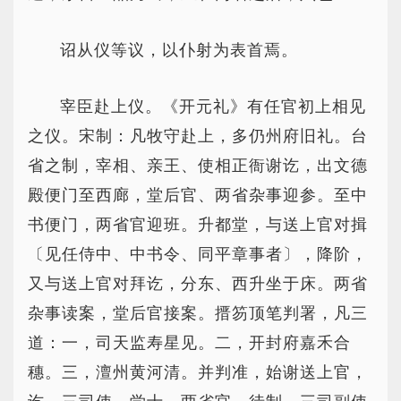
诏从仪等议，以仆射为表首焉。
宰臣赴上仪。《开元礼》有任官初上相见
之仪。宋制：凡牧守赴上，多仍州府旧礼。台
省之制，宰相、亲王、使相正衙谢讫，出文德
殿便门至西廊，堂后官、两省杂事迎参。至中
书便门，两省官迎班。升都堂，与送上官对揖
〔见任侍中、中书令、同平章事者〕，降阶，
又与送上官对拜讫，分东、西升坐于床。两省
杂事读案，堂后官接案。搢笏顶笔判署，凡三
道：一，司天监寿星见。二，开封府嘉禾合
穗。三，澶州黄河清。并判准，始谢送上官，