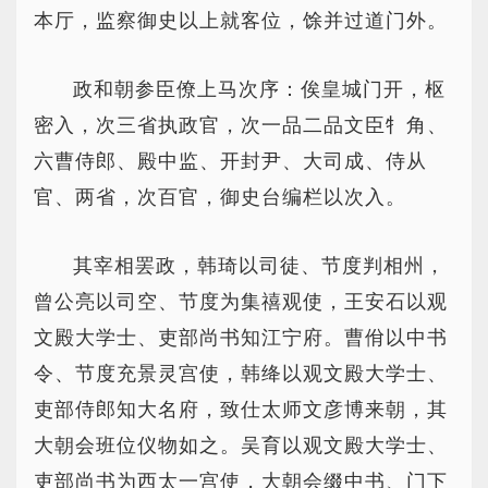
本厅，监察御史以上就客位，馀并过道门外。
政和朝参臣僚上马次序：俟皇城门开，枢
密入，次三省执政官，次一品二品文臣牜角、
六曹侍郎、殿中监、开封尹、大司成、侍从
官、两省，次百官，御史台编栏以次入。
其宰相罢政，韩琦以司徒、节度判相州，
曾公亮以司空、节度为集禧观使，王安石以观
文殿大学士、吏部尚书知江宁府。曹佾以中书
令、节度充景灵宫使，韩绛以观文殿大学士、
吏部侍郎知大名府，致仕太师文彦博来朝，其
大朝会班位仪物如之。吴育以观文殿大学士、
吏部尚书为西太一宫使，大朝会缀中书、门下