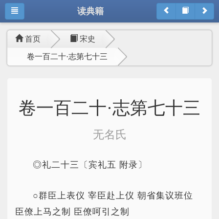
读典籍
首页
宋史
卷一百二十·志第七十三
卷一百二十·志第七十三
无名氏
◎礼二十三〔宾礼五 附录〕
○群臣上表仪 宰臣赴上仪 朝省集议班位
臣僚上马之制 臣僚呵引之制