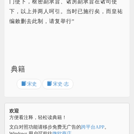
门使下，枢密副承旨、诸房副承旨在诸司使
下，以上并两人呵引。当时已施行矣，而皇祐
编敕删去此制，请复举行”
典籍
宋史
宋史·志
欢迎
方便看注释，轻松读典籍！
文白对照功能请移步免费无广告的
跨平台APP
。
Windows 用户可前往
微软商店
。