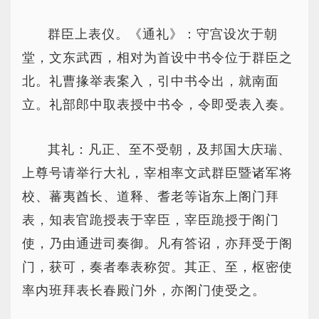
群臣上表仪。《通礼》：守宫设次于朝
堂，文东武西，相对为首设中书令位于群臣之
北。礼曹掾举表案入，引中书令出，就南面
立。礼部郎中取表授中书令，令即受表入奏。
其礼：凡正、至不受朝，及邦国大庆瑞、
上尊号请举行大礼，宰相率文武群臣暨诸军将
校、蕃夷酋长、道释、耆老等诣东上阁门拜
表，知表官跪授表于宰臣，宰臣跪授于阁门
使，乃由通进司奏御。凡有答诏，亦拜受于阁
门，获可，奏者奉表称贺。其正、至，枢密使
率内班拜表长春殿门外，亦阁门使受之。