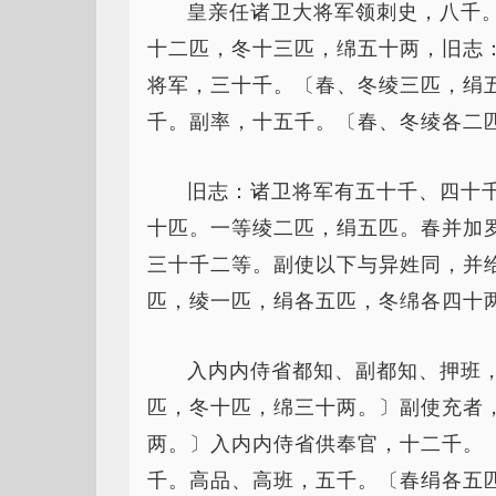
皇亲任诸卫大将军领刺史，八千
十二匹，冬十三匹，绵五十两，旧志
将军，三十千。〔春、冬绫三匹，绢
千。副率，十五千。〔春、冬绫各二
旧志：诸卫将军有五十千、四十
十匹。一等绫二匹，绢五匹。春并加
三十千二等。副使以下与异姓同，并
匹，绫一匹，绢各五匹，冬绵各四十
入内内侍省都知、副都知、押班
匹，冬十匹，绵三十两。〕副使充者
两。〕入内内侍省供奉官，十二千。
千。高品、高班，五千。〔春绢各五