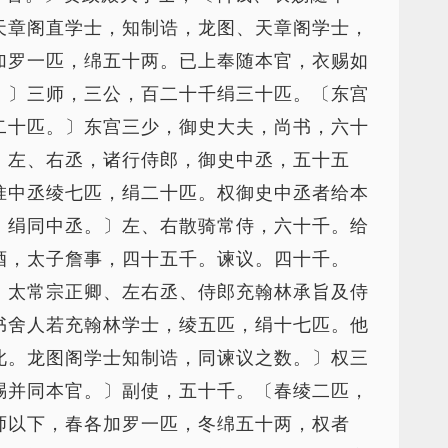
天章阁直学士，知制诰，龙图、天章阁学士，
加罗一匹，绵五十两。已上奉随本官，衣赐如
。〕三师，三公，百二十千绢三十匹。〔东宫
二十匹。〕东宫三少，御史大夫，尚书，六十
，左、右丞，诸行侍郎，御史中丞，五十五
惟中丞绫七匹，绢二十匹。权御史中丞者给本
、绢同中丞。〕左、右散骑常侍，六十千。给
酒，太子詹事，四十五千。谏议。四十千。
：太常宗正卿、左右丞、侍郎充翰林承旨及侍
书舍人若充翰林学士，绫五匹，绢十七匹。他
此。龙图阁学士知制诰，同谏议之数。〕权三
赐并同本官。〕副使，五十千。〔春绫二匹，
师以下，春各加罗一匹，冬绵五十两，权者