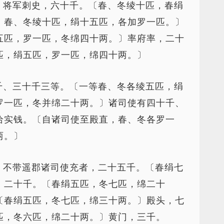
。将军刺史，六十千。〔春、冬绫十匹，春绢
：春、冬绫十匹，绢十五匹，各加罗一匹。〕
五匹，罗一匹，冬绵四十两。〕率府率，二十
匹，绢五匹，罗一匹，绵四十两。〕
千、三十千三等。〔一等春、冬各绫五匹，绢
罗一匹，冬并绵二十两。〕诸司使有四十千、
给实钱。〔自诸司使至殿直，春、冬各罗一
两。〕
，不带遥郡诸司使充者，二十五千。〔春绢七
，二十千。〔春绢五匹，冬七匹，绵二十
〔春绢五匹，冬七匹，绵三十两。〕殿头，七
匹，冬六匹，绵二十两。〕黄门，三千。