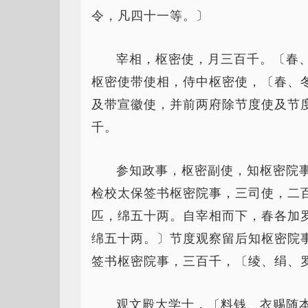
令，凡四十一等。〕
宰相，枢密使，月三百千。〔春
枢密使带使相，侍中枢密使，〔春、
及带宣徽使，并前两府除节度使及节
千。
参知政事，枢密副使，知枢密院
检校太保签书枢密院事，三司使，二
匹，绵五十两。自宰相而下，春各加
绵五十两。〕节度观察留后知枢密院
签书枢密院事，三百千，〔绫、绢、
观文殿大学士，〔料钱、衣赐随