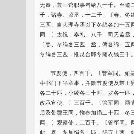
无奉，兼三馆职事者给八十千。至道
千，诸寺、监丞，十二千，〔春、冬
三匹。自大理寺丞以下冬绵各加十五
同。〕太祝，奉礼，八千，司天监丞
〔春、冬绢各三匹，丞，簿各绵十五
冬绢各三匹，惟灵台郎冬随衣钱三千
节度使，四百千。〔管军同。如
中书门下平章事，并散节度使及带王
各二十匹，小绫各三十匹，罗各十匹
改承宣使。〕三百千。〔管军同。两
后及带郡王同，惟春加绢二十匹，冬
两。〕观察使，二百千。〔管军同。
此。春、冬加绢各十匹，绵五十两。