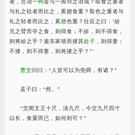
者，岂谓一
钩
金与一舆羽之谓哉？取食之重者
与礼之轻者而比之，奚翅食重？取色之重者与
礼之轻者而比之，奚
翅
色重？往应之曰：‘紾
兄之臂而夺之食，则得食；不紾，则不得食，
则将紾之乎？逾东家墙而搂其
处子
，则得妻；
不搂，则不得妻，则将搂之乎？”’
曹交
问曰：“人皆可以为尧舜，有诸？”
孟子曰：“然。”
“交闻文王十尺，汤九尺，今交九尺四寸
以长，食粟而已，如何则可？”