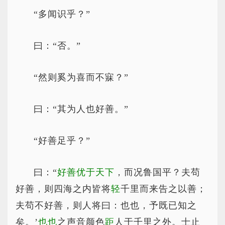
“多闻识乎？”
曰：“否。”
“然则奚为喜而不寐？”
曰：“其为人也好善。”
“好善足乎？”
曰：“
好善
优于天下
，而况鲁国平？夫苟
好善，则四海之内皆将
轻
千里而来告之以善；
夫苟不好善，则人将曰：也也，予既已知之
矣。’
也也
之声音颜色
距
人于千里之外。士止