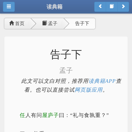
读典籍
首页
孟子
告子下
告子下
孟子
此文可以文白对照，推荐用
读典籍APP
查
看。也可以直接尝试
网页版应用
。
任
人有问
屋庐子
曰：“礼与食孰重？”