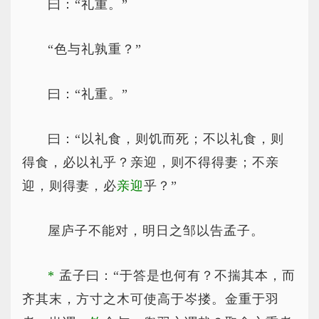
曰：“礼重。”
“色与礼孰重？”
曰：“礼重。”
曰：“以礼食，则饥而死；不以礼食，则
得食，必以礼乎？亲迎，则不得得妻；不亲
迎，则得妻，必
亲迎
乎？”
屋庐子不能对，明日之邹以告孟子。
*
孟子曰：“于答是也何有？不揣其本，而
齐其末，方寸之木可使高于岑搂。金重于羽