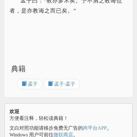
孟子曰：“教亦多术矣。予不屑之教诲也
者，是亦教诲之而已矣。”
典籍
孟子
孟子·孟子
欢迎
方便看注释，轻松读典籍！
文白对照功能请移步免费无广告的
跨平台APP
。
Windows 用户可前往
微软商店
。