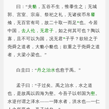
曰：“夫
貉
，五谷不生，惟黍生之；无城
郭、宫室、宗庙、祭祀之礼，无诸侯币帛
饔
飧，无百官有司，故二十取一而足
*
也
。今居
中国，
去人伦，无君子
，如之何其可也？陶以
寡，且不可以为国，况无君
*
子
乎？欲轻之于
尧舜之道者，大貉小貉也；欲重之于尧舜之道
者，大梁小梁也。”
白圭曰：“
丹之治水
也愈于禹。”
孟子曰：“子过矣。禹之治水，水之道
也，是故禹以四海为壑。今吾子以邻国为
壑
。
水逆付谓之泽水——一降水者，洪水也—一仁