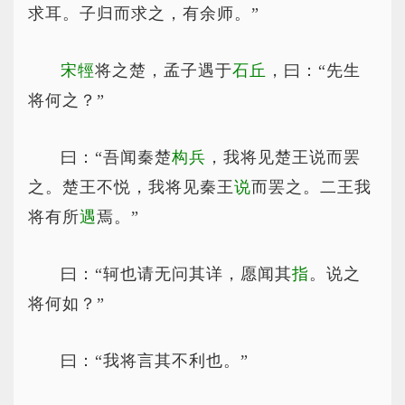
求耳。子归而求之，有余师。”
宋牼
将之楚，孟子遇于
石丘
，曰：“先生
将何之？”
曰：“吾闻秦楚
构兵
，我将见楚王说而罢
之。楚王不悦，我将见秦王
说
而罢之。二王我
将有所
遇
焉。”
曰：“轲也请无问其详，愿闻其
指
。说之
将何如？”
曰：“我将言其不利也。”