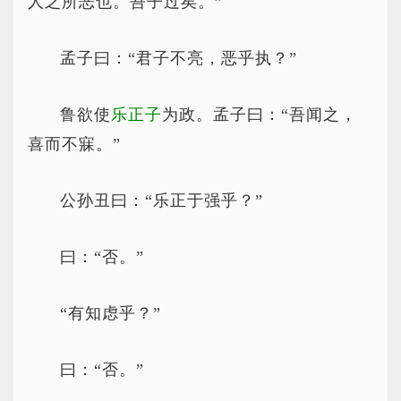
人之所恶也。吾子过矣。”
孟子曰：“君子不亮，恶乎执？”
鲁欲使
乐正子
为政。孟子曰：“吾闻之，
喜而不寐。”
公孙丑曰：“乐正于强乎？”
曰：“否。”
“有知虑乎？”
曰：“否。”