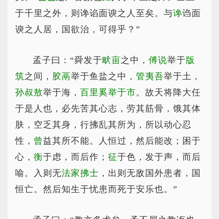
于千里之外，则谗谄面谀之人至矣。与
谗
诌面
谀之人居，国欲治，可得乎？”
孟子曰：“舜发于
畎亩
之中，
傅说
举于
版
筑
之间，
胶鬲
举于鱼盐之中，
管夷吾
举于土，
孙叔敖
举于海，
百里奚举于市
。故天将降大任
于是人也，必先苦其心志，劳其筋骨，饿其体
肤，空乏其身，行拂乱其所为，所以动心忍
性，
曾
益其所不能。人恒过，然后能改；困于
心，
衡
于虑，而后作；
征
于色，发于声，而后
喻。入则无
法家拂士
，出则无敌国外患者，国
恒亡。然后知生于忧患而死于安乐也。”