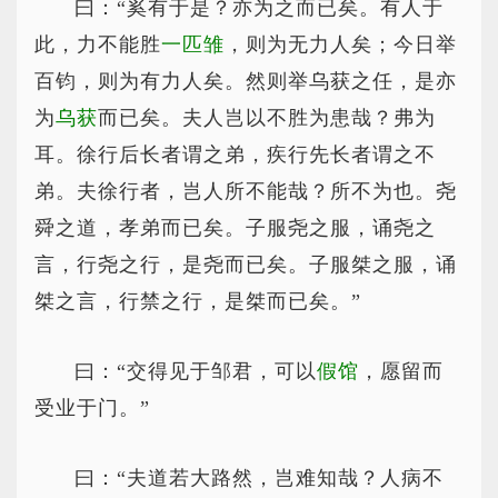
曰：“奚有于是？亦为之而已矣。有人于
此，力不能胜
一匹雏
，则为无力人矣；今日举
百钧，则为有力人矣。然则举乌获之任，是亦
为
乌获
而已矣。夫人岂以不胜为患哉？弗为
耳。徐行后长者谓之弟，疾行先长者谓之不
弟。夫徐行者，岂人所不能哉？所不为也。尧
舜之道，孝弟而已矣。子服尧之服，诵尧之
言，行尧之行，是尧而已矣。子服桀之服，诵
桀之言，行禁之行，是桀而已矣。”
曰：“交得见于邹君，可以
假馆
，愿留而
受业于门。”
曰：“夫道若大路然，岂难知哉？人病不