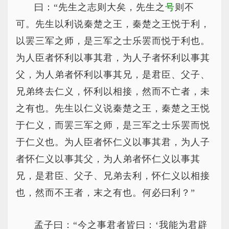
曰：“先生之志则大矣，先生之
号
则不
可。先生以利说秦楚之王，秦楚之王悦于利，
以罢三军之师，是三军之士乐罢而悦于利也。
为人臣者怀利以事其君，为人子者怀利以事其
父，为人弟者怀利以事其兄，是君臣、父子、
兄弟终去仁义，怀利以相接，然而不亡者，未
之有也。先生以仁义说秦楚之王，秦楚之王悦
于仁义，而罢三军之师，是三军之士乐罢而悦
于仁义也。为人臣者怀仁义以事其君，为人子
者怀仁义以事其父，为人弟者怀仁义以事其
兄，是君臣、父子、兄弟去利，怀仁义以相接
也，然而不王者，末之有也。何必曰利？”
孟子曰：“今之事君者皆曰：‘我能为君辟