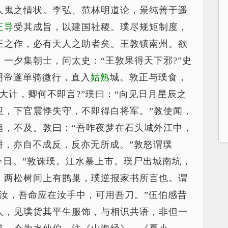
人鬼之情状。李弘、范林明道论，景纯善于遥
王导
受其成旨，以建国社稷。璞尽规矩制度，
王之作，必有天人之助者矣。王敦镇南州。欲
一夕集朝士，问太史：“王敦果得天下邪?”史
明帝遂单骑微行，直入
姑熟
城。敦正与璞食，
大计，卿何不即言?”璞曰：“向见日月星辰之
卫，下官震悸失守，不即得白将军。”敦使闻，
追，不及。敦曰：“吾昨夜梦在石头城外江中，
耕，亦自不成反，反亦无所成。”敦怒谓璞
尽今日。”敦诛璞。江水暴上市。璞尸出城南坑，
，两松树间上有鹊巢，璞逆报家书所言也。谓
汝，吾命应在汝手中，可用吾刀。”伍伯感昔
人，见璞货其平生服饰，与相识共语，非但一