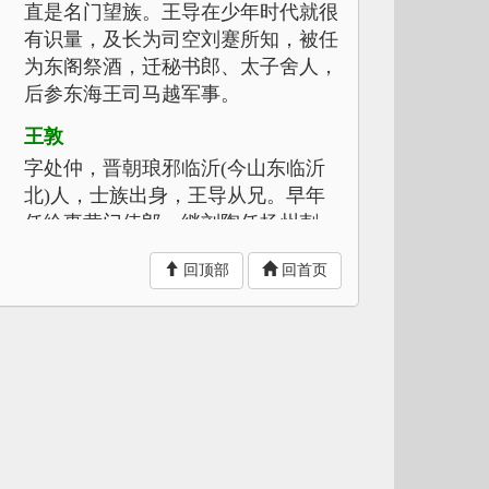
直是名门望族。王导在少年时代就很
有识量，及长为司空刘蹇所知，被任
为东阁祭酒，迁秘书郎、太子舍人，
后参东海王司马越军事。
王敦
字处仲，晋朝琅邪临沂(今山东临沂
北)人，士族出身，王导从兄。早年
任给事黄门侍郎，继刘陶任扬州刺
史、都督征讨诸军事。与王导共同扶
回顶部
回首页
植司马氏的江东政权。
姑熟
即今安徽当涂县。为东晋时都城建康
的西南藩篱。