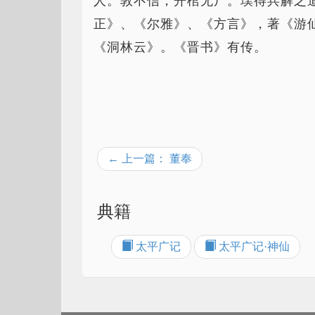
人。敦不信，开棺无尸。璞得兵解之
正》、《尔雅》、《方言》，著《游
《洞林云》。《晋书》有传。
← 上一篇： 董奉
典籍
太平广记
太平广记·神仙