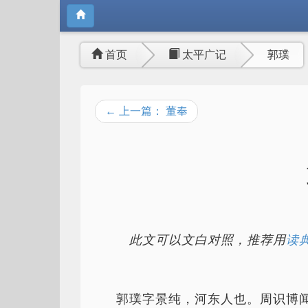
首页
太平广记
郭璞
← 上一篇： 董奉
此文可以文白对照，推荐用
读典
郭璞字景纯，河东人也。周识博