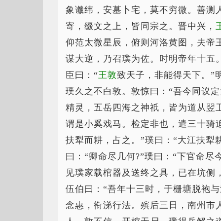
象谶纬，安墓卜宅，莫不穷微。善测
寄，缀文之上，皆同宗之。晋中兴，
仰范太微星辰，俯则河洛黄图，夫帝
谋大逆，乃召璞为佐。时明帝年十五。
臣曰：“
王敦
致天子，非能得天下。”
璞久之不白敦。敦惊曰：“吾今同议定
精灵，五岳四海之神祇，皆为道从翌
谓是小奚戏马。检定非也，遣三十骑
扶犁而耕，占之。”璞曰：“大江扶犁
曰：“卿命尽几何?”璞曰：“下官命
见璞家载棺器及送终之具，已在坑侧
伍伯曰：“吾年十三时，于栅塘脱袍与
念惠，衔涕行法。殡后三日，南州市