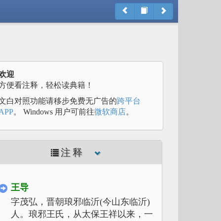
欢迎
方便看注释，轻松读典籍！
文白对照功能请移步免费无广告的
跨平台
APP
。 Windows 用户可前往
微软商店
。
注释
王导
字茂弘，晋朝琅邪临沂(今山东临沂)
人。琅邪王氏，从太保王祥以来，一