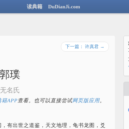
读典籍 DuDianJi.com
下一篇： 许真君 →
郭璞
无名氏
籍APP
查看。也可以直接尝试
网页版应用
。
闻，有出世之道鉴，天文地理，龟书龙图，爻