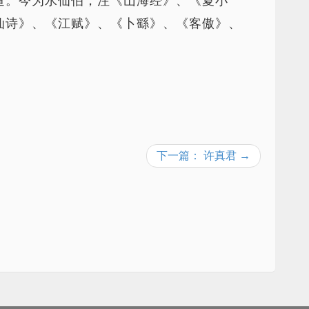
道。今为水仙伯，注《山海经》、《夏小
仙诗》、《江赋》、《卜繇》、《客傲》、
下一篇： 许真君 →